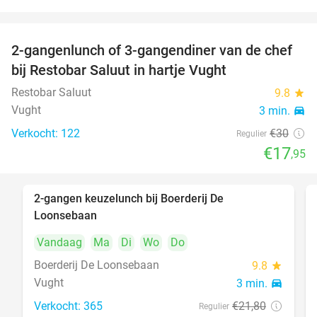
food
2-gangenlunch of 3-gangendiner van de chef
40%
food
bij Restobar Saluut in hartje Vught
food
food
Restobar Saluut
9.8
star
Vught
3 min.
directions_car
foo
food
Verkocht: 122
€30
Regulier
€17
,95
2-gangen keuzelunch bij Boerderij De
30%
Loonsebaan
Vandaag
Ma
Di
Wo
Do
Boerderij De Loonsebaan
9.8
star
Vught
3 min.
directions_car
Verkocht: 365
€21
,80
Regulier