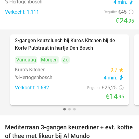
's-Hertogenbosch
4 min.
directions_walk
Verkocht: 1.111
€45
Regulier
€24
,95
2-gangen keuzelunch bij Kuro's Kitchen bij de
41%
Korte Putstraat in hartje Den Bosch
Vandaag
Morgen
Zo
Kuro's Kitchen
9.7
star
's-Hertogenbosch
4 min.
directions_walk
Verkocht: 1.682
€25
,25
Regulier
€14
,95
Mediterraan 3-gangen keuzediner + evt. koffie
27%
of thee met likeur bij Al Mundo