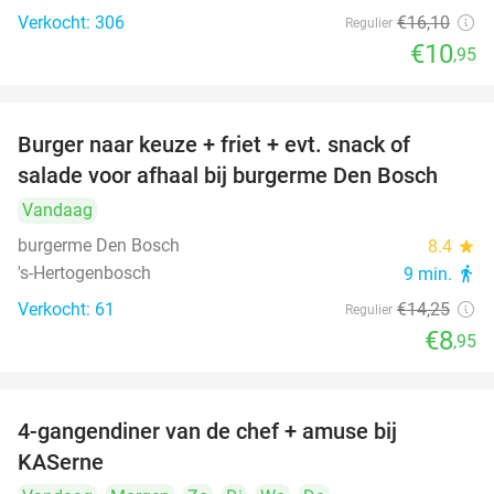
Verkocht: 306
€16
,10
Regulier
€10
,95
Burger naar keuze + friet + evt. snack of
37%
salade voor afhaal bij burgerme Den Bosch
Vandaag
burgerme Den Bosch
8.4
star
's-Hertogenbosch
9 min.
directions_walk
Verkocht: 61
€14
,25
Regulier
€8
,95
4-gangendiner van de chef + amuse bij
39%
KASerne