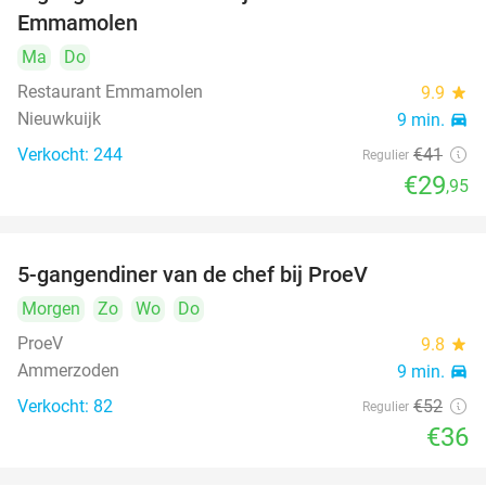
27%
Emmamolen
Ma
Do
Restaurant Emmamolen
9.9
star
Nieuwkuijk
9 min.
directions_car
Verkocht: 244
€41
Regulier
€29
,95
5-gangendiner van de chef bij ProeV
31%
Morgen
Zo
Wo
Do
ProeV
9.8
star
Ammerzoden
9 min.
directions_car
Verkocht: 82
€52
Regulier
€36