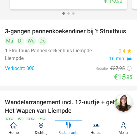
€19
,90
3-gangen pannenkoekendiner bij 't Struifhuis
43%
Ma
Di
Wo
Do
't Struifhuis Pannenkoekenhuis Liempde
9.4
star
Liempde
16 min.
directions_car
Verkocht: 800
€27
,95
Regulier
€15
,95
Wandelarrangement incl. 12-uurtje + gebak bij
34%
Het Wapen van Liempde
Ma
Di
Wo
Do
Het Wapen van Liempde
10.0
star
Home
Dichtbij
Restaurants
Hotels
Menu