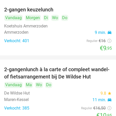
2-gangen keuzelunch
38%
Vandaag
Morgen
Di
Wo
Do
Koetshuis Ammerzoden
Ammerzoden
9 min.
directions_car
Verkocht: 401
€16
Regulier
€9
,95
2-gangenlunch à la carte of compleet wandel-
34%
of fietsarrangement bij De Wildse Hut
Vandaag
Ma
Wo
Do
De Wildse Hut
9.8
star
Maren-Kessel
11 min.
directions_car
Verkocht: 385
€16
,50
Regulier
€10
,95