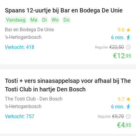
Spaans 12-uurtje bij Bar en Bodega De Unie
42%
Vandaag
Ma
Di
Wo
Do
Bar en Bodega De Unie
9.6
star
's-Hertogenbosch
6 min.
directions_walk
Verkocht: 418
€22
,50
Regulier
€12
,95
Tosti + vers sinaasappelsap voor afhaal bij The
49%
Tosti Club in hartje Den Bosch
The Tosti Club - Den Bosch
9.7
star
's-Hertogenbosch
6 min.
directions_walk
Verkocht: 757
€9
,70
Regulier
€4
,95