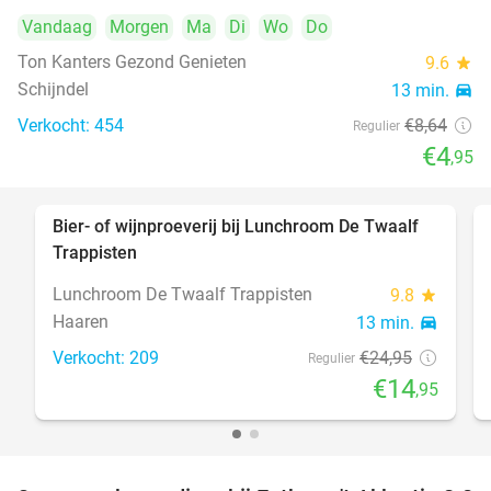
Vandaag
Morgen
Ma
Di
Wo
Do
Ton Kanters Gezond Genieten
9.6
star
Schijndel
13 min.
directions_car
Verkocht: 454
€8
,64
Regulier
€4
,95
Bier- of wijnproeverij bij Lunchroom De Twaalf
40%
Trappisten
Lunchroom De Twaalf Trappisten
9.8
star
Haaren
13 min.
directions_car
Verkocht: 209
€24
,95
Regulier
€14
,95