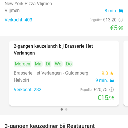
New York Pizza Vlijmen
Vlijmen
8 min.
directions_car
Verkocht: 403
€13
,20
Regulier
€5
,99
2-gangen keuzelunch bij Brasserie Het
23%
Verlangen
Morgen
Ma
Di
Wo
Do
Brasserie Het Verlangen - Guldenberg
9.8
star
Helvoirt
9 min.
directions_car
Verkocht: 282
€20
,75
Regulier
€15
,95
3-gangen keuzediner bij Restaurant