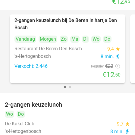
€12
,95
2-gangen keuzelunch bij De Beren in hartje Den
43%
Bosch
Vandaag
Morgen
Zo
Ma
Di
Wo
Do
Restaurant De Beren Den Bosch
9.4
star
's-Hertogenbosch
8 min.
directions_walk
Verkocht: 2.446
€22
Regulier
€12
,50
2-gangen keuzelunch
32%
Wo
Do
De Kakel Club
9.7
star
's-Hertogenbosch
8 min.
directions_walk