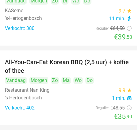
Vandaag
Morgen
Zo
Di
Wo
Do
KASerne
9.7
star
's-Hertogenbosch
11 min.
directions_walk
Verkocht: 380
€64
,50
Regulier
€39
,50
All-You-Can-Eat Korean BBQ (2,5 uur) + koffie
26%
of thee
Vandaag
Morgen
Zo
Ma
Wo
Do
Restaurant Nan King
9.9
star
's-Hertogenbosch
1 min.
directions_car
Verkocht: 402
€48
,55
Regulier
€35
,90