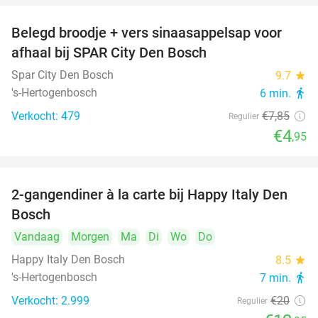
Belegd broodje + vers sinaasappelsap voor
37%
afhaal bij SPAR City Den Bosch
Spar City Den Bosch
9.7
star
's-Hertogenbosch
6 min.
directions_walk
Verkocht: 479
€7
,85
Regulier
€4
,95
2-gangendiner à la carte bij Happy Italy Den
35%
Bosch
Vandaag
Morgen
Ma
Di
Wo
Do
Happy Italy Den Bosch
8.5
star
's-Hertogenbosch
7 min.
directions_walk
Verkocht: 2.999
€20
Regulier