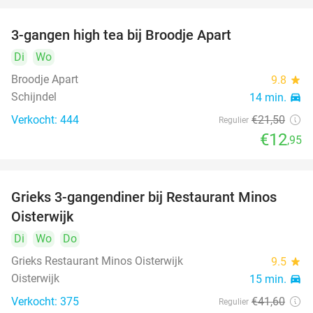
3-gangen high tea bij Broodje Apart
40%
Di
Wo
Broodje Apart
9.8
star
Schijndel
14 min.
directions_car
Verkocht: 444
€21
,50
Regulier
€12
,95
Grieks 3-gangendiner bij Restaurant Minos
30%
Oisterwijk
Di
Wo
Do
Grieks Restaurant Minos Oisterwijk
9.5
star
Oisterwijk
15 min.
directions_car
Verkocht: 375
€41
,60
Regulier