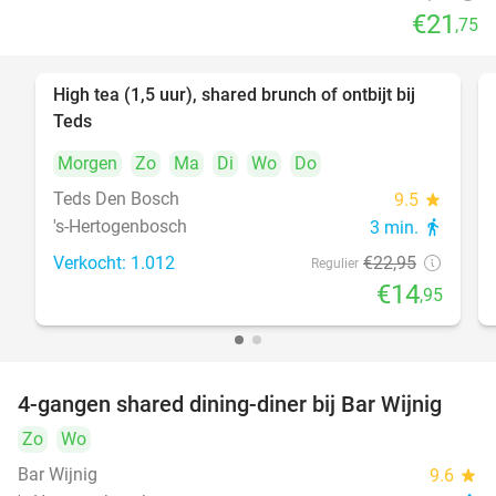
€21
,75
High tea (1,5 uur), shared brunch of ontbijt bij
35%
Teds
Morgen
Zo
Ma
Di
Wo
Do
Teds Den Bosch
9.5
star
's-Hertogenbosch
3 min.
directions_walk
Verkocht: 1.012
€22
,95
Regulier
€14
,95
4-gangen shared dining-diner bij Bar Wijnig
45%
Zo
Wo
Bar Wijnig
9.6
star