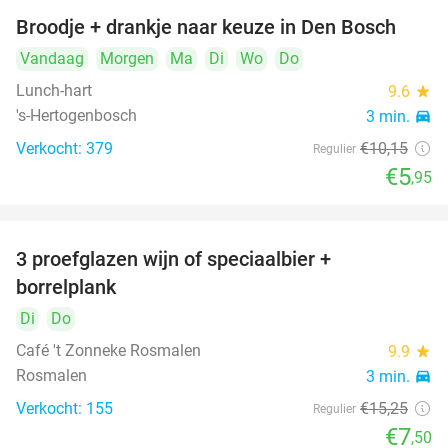
Broodje + drankje naar keuze in Den Bosch
41%
Vandaag
Morgen
Ma
Di
Wo
Do
Lunch-hart
9.6
star
's-Hertogenbosch
3 min.
directions_car
Verkocht: 379
€10
,15
Regulier
€5
,95
food
3 proefglazen wijn of speciaalbier +
51%
borrelplank
Di
Do
Café 't Zonneke Rosmalen
9.9
star
food
food
Rosmalen
3 min.
directions_car
food
Verkocht: 155
€15
,25
Regulier
€7
,50
food