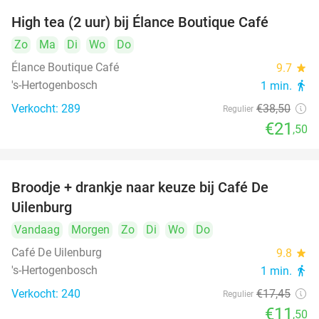
High tea (2 uur) bij Élance Boutique Café
44%
Zo
Ma
Di
Wo
Do
Élance Boutique Café
9.7
star
's-Hertogenbosch
1 min.
directions_walk
Verkocht: 289
€38
,50
Regulier
€21
,50
Broodje + drankje naar keuze bij Café De
34%
Uilenburg
Vandaag
Morgen
Zo
Di
Wo
Do
Café De Uilenburg
9.8
star
's-Hertogenbosch
1 min.
directions_walk
Verkocht: 240
€17
,45
Regulier
€11
,50