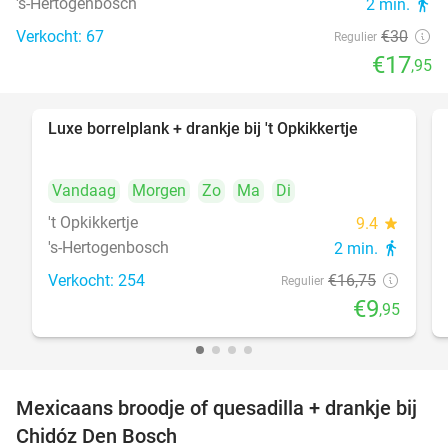
's-Hertogenbosch
2 min.
directions_walk
Verkocht: 67
€30
Regulier
€17
,95
Luxe borrelplank + drankje bij 't Opkikkertje
41%
Vandaag
Morgen
Zo
Ma
Di
't Opkikkertje
9.4
star
's-Hertogenbosch
2 min.
directions_walk
Verkocht: 254
€16
,75
Regulier
€9
,95
Mexicaans broodje of quesadilla + drankje bij
37%
Chidóz Den Bosch