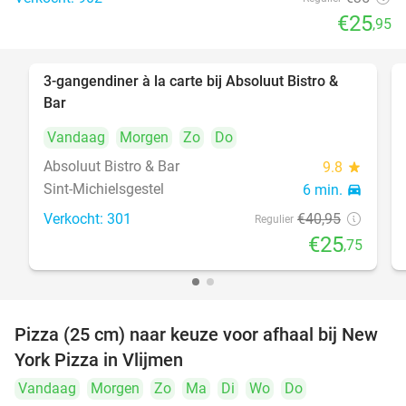
€25
,95
food
3-gangendiner à la carte bij Absoluut Bistro &
37%
Bar
Vandaag
Morgen
Zo
Do
food
food
Absoluut Bistro & Bar
9.8
star
Sint-Michielsgestel
6 min.
directions_car
Verkocht: 301
€40
,95
Regulier
€25
,75
Pizza (25 cm) naar keuze voor afhaal bij New
55%
York Pizza in Vlijmen
Vandaag
Morgen
Zo
Ma
Di
Wo
Do