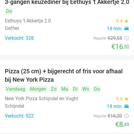
3-gangen keuzediner bij Eethuys 't Akkertje 2.0
44%
Do
Eethuys 't Akkertje 2.0
9.4
star
Geffen
14 min.
directions_car
Verkocht: 328
€29
,55
Regulier
€16
,50
Pizza (25 cm) + bijgerecht of fris voor afhaal
48%
bij New York Pizza
Vandaag
Morgen
Zo
Ma
Di
Wo
Do
New York Pizza Schijndel en Vught
9.6
star
Schijndel
14 min.
directions_car
Verkocht: 522
€16
,20
Regulier
€8
,49