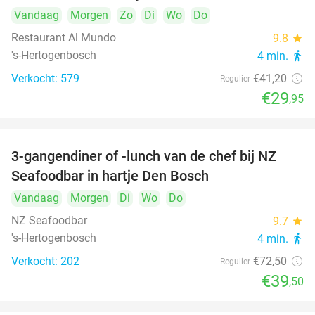
Vandaag
Morgen
Zo
Di
Wo
Do
Restaurant Al Mundo
9.8
star
's-Hertogenbosch
4 min.
directions_walk
Verkocht: 579
€41
,20
Regulier
€29
,95
3-gangendiner of -lunch van de chef bij NZ
46%
Seafoodbar in hartje Den Bosch
Vandaag
Morgen
Di
Wo
Do
NZ Seafoodbar
9.7
star
's-Hertogenbosch
4 min.
directions_walk
Verkocht: 202
€72
,50
Regulier
€39
,50