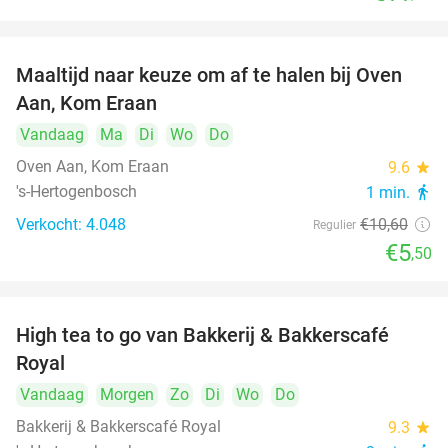
Maaltijd naar keuze om af te halen bij Oven
48%
Aan, Kom Eraan
Vandaag
Ma
Di
Wo
Do
Oven Aan, Kom Eraan
9.6
star
's-Hertogenbosch
1 min.
directions_walk
Verkocht: 4.048
€10
,60
Regulier
€5
,50
High tea to go van Bakkerij & Bakkerscafé
40%
Royal
Vandaag
Morgen
Zo
Di
Wo
Do
Bakkerij & Bakkerscafé Royal
9.3
star