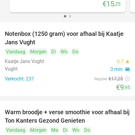
€15
,25
Notenbox (1250 gram) voor afhaal bij Kaatje
42%
Jans Vught
Vandaag
Morgen
Di
Wo
Do
Kaatje Jans Vught
9.7
star
Vught
3 min.
directions_car
Verkocht: 237
€17
,25
Regulier
€9
,95
Warm broodje + verse smoothie voor afhaal bij
43%
Ton Kanters Gezond Genieten
Vandaag
Morgen
Ma
Di
Wo
Do