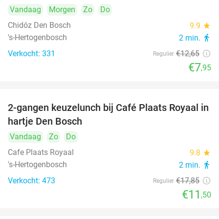
Vandaag
Morgen
Zo
Do
Chidóz Den Bosch
9.9
star
's-Hertogenbosch
2 min.
directions_walk
Verkocht: 331
€12
,65
Regulier
€7
,95
2-gangen keuzelunch bij Café Plaats Royaal in
36%
hartje Den Bosch
Vandaag
Zo
Do
Cafe Plaats Royaal
9.8
star
's-Hertogenbosch
2 min.
directions_walk
Verkocht: 473
€17
,85
Regulier
€11
,50