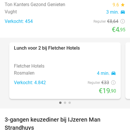
Ton Kanters Gezond Genieten
9.6
star
Vught
3 min.
directions_car
Verkocht: 454
€8
,64
Regulier
€4
,95
Lunch voor 2 bij Fletcher Hotels
40%
Fletcher Hotels
Rosmalen
4 min.
directions_car
Verkocht: 4.842
€33
Regulier
€19
,90
3-gangen keuzediner bij IJzeren Man
29%
Strandhuys