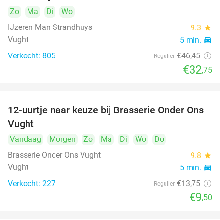
Zo
Ma
Di
Wo
IJzeren Man Strandhuys
9.3
star
Vught
5 min.
directions_car
Verkocht: 805
€46
,45
Regulier
€32
,75
12-uurtje naar keuze bij Brasserie Onder Ons
31%
Vught
Vandaag
Morgen
Zo
Ma
Di
Wo
Do
Brasserie Onder Ons Vught
9.8
star
Vught
5 min.
directions_car
Verkocht: 227
€13
,75
Regulier
€9
,50