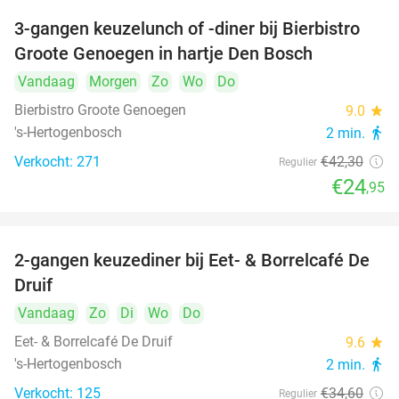
3-gangen keuzelunch of -diner bij Bierbistro
41%
Groote Genoegen in hartje Den Bosch
Vandaag
Morgen
Zo
Wo
Do
Bierbistro Groote Genoegen
9.0
star
's-Hertogenbosch
2 min.
directions_walk
Verkocht: 271
€42
,30
Regulier
€24
,95
2-gangen keuzediner bij Eet- & Borrelcafé De
37%
Druif
Vandaag
Zo
Di
Wo
Do
Eet- & Borrelcafé De Druif
9.6
star
's-Hertogenbosch
2 min.
directions_walk
Verkocht: 125
€34
,60
Regulier