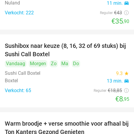
Nuland
11 min.
directions_car
Verkocht: 222
€43
Regulier
€35
,90
Sushibox naar keuze (8, 16, 32 of 69 stuks) bij
53%
Sushi Call Boxtel
Vandaag
Morgen
Zo
Ma
Do
Sushi Call Boxtel
9.3
star
Boxtel
13 min.
directions_car
Verkocht: 65
€18
,85
Regulier
€8
,95
Warm broodje + verse smoothie voor afhaal bij
43%
Ton Kanters Gezond Genieten