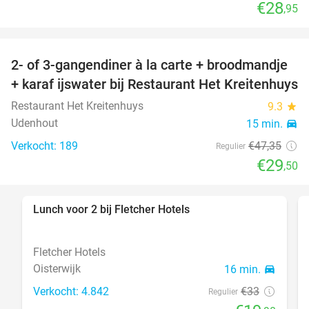
€28
,95
2- of 3-gangendiner à la carte + broodmandje
38%
+ karaf ijswater bij Restaurant Het Kreitenhuys
Restaurant Het Kreitenhuys
9.3
star
Udenhout
15 min.
directions_car
Verkocht: 189
€47
,35
Regulier
€29
,50
Lunch voor 2 bij Fletcher Hotels
40%
Fletcher Hotels
Oisterwijk
16 min.
directions_car
Verkocht: 4.842
€33
Regulier