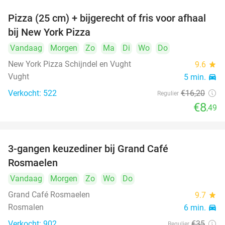
Pizza (25 cm) + bijgerecht of fris voor afhaal
48%
bij New York Pizza
Vandaag
Morgen
Zo
Ma
Di
Wo
Do
New York Pizza Schijndel en Vught
9.6
star
Vught
5 min.
directions_car
Verkocht: 522
€16
,20
Regulier
€8
,49
3-gangen keuzediner bij Grand Café
26%
Rosmaelen
Vandaag
Morgen
Zo
Wo
Do
Grand Café Rosmaelen
9.7
star
Rosmalen
6 min.
directions_car
Verkocht: 902
€35
Regulier