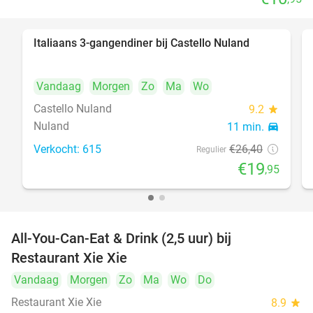
Italiaans 3-gangendiner bij Castello Nuland
24%
Vandaag
Morgen
Zo
Ma
Wo
Castello Nuland
9.2
star
Nuland
11 min.
directions_car
Verkocht: 615
€26
,40
Regulier
€19
,95
All-You-Can-Eat & Drink (2,5 uur) bij
17%
Restaurant Xie Xie
Vandaag
Morgen
Zo
Ma
Wo
Do
Restaurant Xie Xie
8.9
star