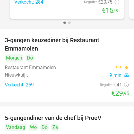
Verkocht: 284
€20
,75
Regulier
€15
,95
3-gangen keuzediner bij Restaurant
27%
Emmamolen
Morgen
Do
Restaurant Emmamolen
9.9
star
Nieuwkuijk
9 min.
directions_car
Verkocht: 259
€41
Regulier
€29
,95
5-gangendiner van de chef bij ProeV
31%
Vandaag
Wo
Do
Za