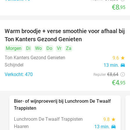
€8
,95
Warm broodje + verse smoothie voor afhaal bij
43%
Ton Kanters Gezond Genieten
Morgen
Di
Wo
Do
Vr
Za
Ton Kanters Gezond Genieten
9.6
star
Schijndel
13 min.
directions_car
Verkocht: 470
€8
,64
Regulier
€4
,95
Bier- of wijnproeverij bij Lunchroom De Twaalf
40%
Trappisten
Lunchroom De Twaalf Trappisten
9.8
star
Haaren
13 min.
directions_car