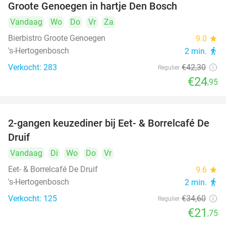
Groote Genoegen in hartje Den Bosch
Vandaag
Wo
Do
Vr
Za
Bierbistro Groote Genoegen
9.0
star
's-Hertogenbosch
2 min.
directions_walk
Verkocht: 283
€42
,30
Regulier
€24
,95
2-gangen keuzediner bij Eet- & Borrelcafé De
37%
Druif
Vandaag
Di
Wo
Do
Vr
Eet- & Borrelcafé De Druif
9.6
star
's-Hertogenbosch
2 min.
directions_walk
Verkocht: 125
€34
,60
Regulier
€21
,75