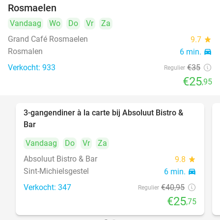
Rosmaelen
Vandaag
Wo
Do
Vr
Za
Grand Café Rosmaelen
9.7
star
Rosmalen
6 min.
directions_car
Verkocht: 933
€35
Regulier
€25
,95
3-gangendiner à la carte bij Absoluut Bistro &
37%
Bar
Vandaag
Do
Vr
Za
Absoluut Bistro & Bar
9.8
star
Sint-Michielsgestel
6 min.
directions_car
Verkocht: 347
€40
,95
Regulier
€25
,75