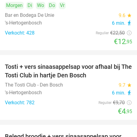
Morgen
Di
Wo
Do
Vr
Bar en Bodega De Unie
9.6
star
's-Hertogenbosch
6 min.
directions_walk
Verkocht: 428
€22
,50
Regulier
€12
,95
Tosti + vers sinaasappelsap voor afhaal bij The
49%
Tosti Club in hartje Den Bosch
The Tosti Club - Den Bosch
9.7
star
's-Hertogenbosch
6 min.
directions_walk
Verkocht: 782
€9
,70
Regulier
€4
,95
Belegd broodje + vers sinaasappelsap voor