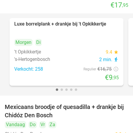
€17
,95
Luxe borrelplank + drankje bij 't Opkikkertje
41%
Morgen
Di
't Opkikkertje
9.4
star
's-Hertogenbosch
2 min.
directions_walk
Verkocht: 258
€16
,75
Regulier
€9
,95
Mexicaans broodje of quesadilla + drankje bij
37%
Chidóz Den Bosch
Vandaag
Do
Vr
Za