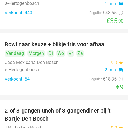
's-Hertogenbosch
1 min.
directions_car
Verkocht: 443
€48
,55
Regulier
€35
,90
Bowl naar keuze + blikje fris voor afhaal
51%
Vandaag
Morgen
Di
Wo
Vr
Za
Casa Mexicana Den Bosch
9.0
star
's-Hertogenbosch
2 min.
directions_car
Verkocht: 54
€18
,35
Regulier
€9
2-of 3-gangenlunch of 3-gangendiner bij 't
35%
Bartje Den Bosch
't Bartje Den Bosch
9.9
star