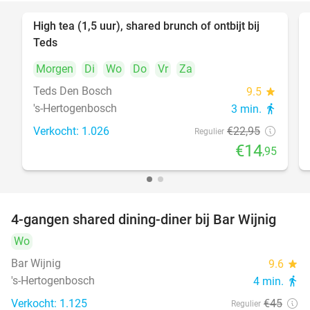
High tea (1,5 uur), shared brunch of ontbijt bij
35%
Teds
Morgen
Di
Wo
Do
Vr
Za
Teds Den Bosch
9.5
star
's-Hertogenbosch
3 min.
directions_walk
Verkocht: 1.026
€22
,95
Regulier
€14
,95
4-gangen shared dining-diner bij Bar Wijnig
45%
Wo
Bar Wijnig
9.6
star
's-Hertogenbosch
4 min.
directions_walk
Verkocht: 1.125
€45
Regulier