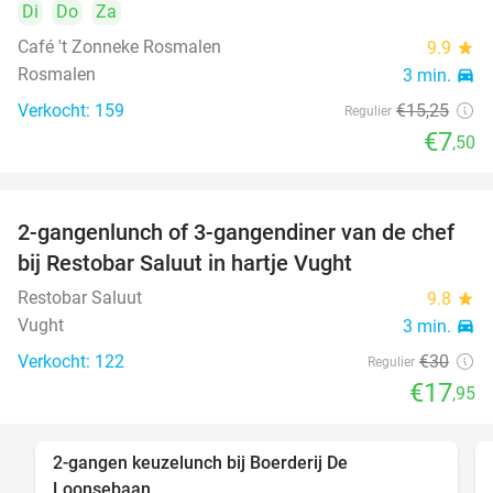
Di
Do
Za
Café 't Zonneke Rosmalen
9.9
star
Rosmalen
3 min.
directions_car
Verkocht: 159
€15
,25
Regulier
€7
,50
2-gangenlunch of 3-gangendiner van de chef
40%
bij Restobar Saluut in hartje Vught
Restobar Saluut
9.8
star
Vught
3 min.
directions_car
Verkocht: 122
€30
Regulier
€17
,95
2-gangen keuzelunch bij Boerderij De
30%
Loonsebaan