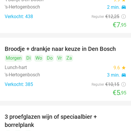
's-Hertogenbosch
2 min.
directions_car
Verkocht: 438
€12
,25
Regulier
€7
,95
Broodje + drankje naar keuze in Den Bosch
41%
Morgen
Di
Wo
Do
Vr
Za
Lunch-hart
9.6
star
's-Hertogenbosch
3 min.
directions_car
Verkocht: 385
€10
,15
Regulier
€5
,95
3 proefglazen wijn of speciaalbier +
51%
borrelplank