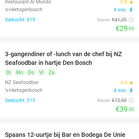
Restaurant Al Mundo
9.8
star
's-Hertogenbosch
4 min.
directions_walk
Verkocht: 619
€41
,20
Regulier
€29
,95
3-gangendiner of -lunch van de chef bij NZ
46%
Seafoodbar in hartje Den Bosch
Di
Wo
Do
Vr
Za
NZ Seafoodbar
9.6
star
's-Hertogenbosch
4 min.
directions_walk
Verkocht: 213
€72
,50
Regulier
€39
,50
Spaans 12-uurtje bij Bar en Bodega De Unie
42%