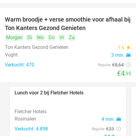
Warm broodje + verse smoothie voor afhaal bij
43%
Ton Kanters Gezond Genieten
Morgen
Di
Wo
Do
Vr
Za
Ton Kanters Gezond Genieten
9.6
star
Vught
3 min.
directions_car
Verkocht: 470
€8
,64
Regulier
€4
,95
Lunch voor 2 bij Fletcher Hotels
40%
Fletcher Hotels
Rosmalen
4 min.
directions_car
Verkocht: 4.898
€33
Regulier