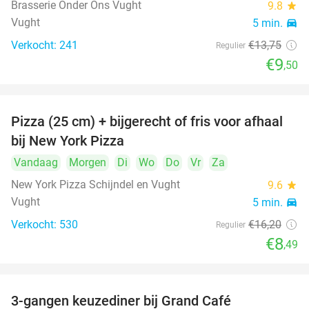
Brasserie Onder Ons Vught
9.8
star
Vught
5 min.
directions_car
Verkocht: 241
€13
,75
Regulier
€9
,50
Pizza (25 cm) + bijgerecht of fris voor afhaal
48%
bij New York Pizza
Vandaag
Morgen
Di
Wo
Do
Vr
Za
New York Pizza Schijndel en Vught
9.6
star
Vught
5 min.
directions_car
Verkocht: 530
€16
,20
Regulier
€8
,49
3-gangen keuzediner bij Grand Café
26%