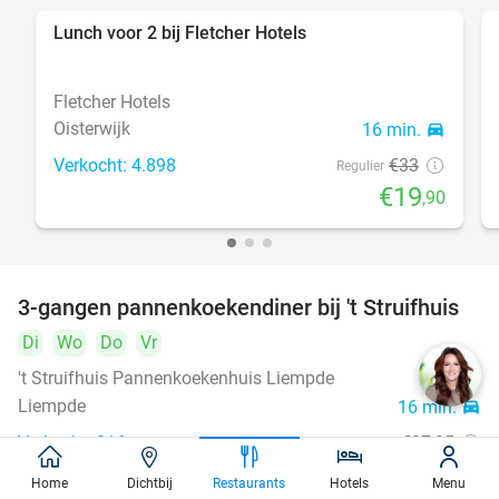
Lunch voor 2 bij Fletcher Hotels
40%
Fletcher Hotels
Oisterwijk
16 min.
directions_car
Verkocht: 4.898
€33
Regulier
€19
,90
3-gangen pannenkoekendiner bij 't Struifhuis
43%
Di
Wo
Do
Vr
't Struifhuis Pannenkoekenhuis Liempde
9.4
star
Liempde
16 min.
directions_car
Verkocht: 816
€27
,95
Regulier
€15
,95
Home
Dichtbij
Restaurants
Hotels
Menu