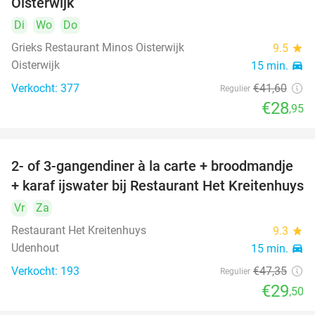
Oisterwijk
Di
Wo
Do
Grieks Restaurant Minos Oisterwijk
9.5
star
Oisterwijk
15 min.
directions_car
Verkocht: 377
€41
,60
Regulier
€28
,95
2- of 3-gangendiner à la carte + broodmandje
38%
+ karaf ijswater bij Restaurant Het Kreitenhuys
Vr
Za
Restaurant Het Kreitenhuys
9.3
star
Udenhout
15 min.
directions_car
Verkocht: 193
€47
,35
Regulier
€29
,50