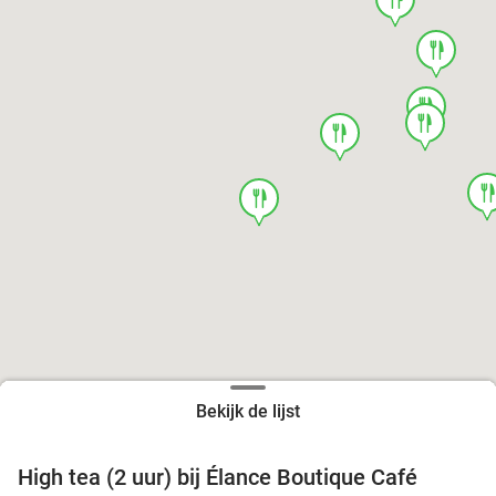
food
food
food
food
foo
food
Bekijk de lijst
High tea (2 uur) bij Élance Boutique Café
44%