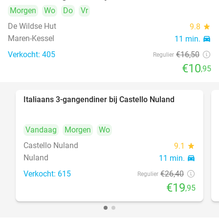
Morgen
Wo
Do
Vr
De Wildse Hut
9.8
star
Maren-Kessel
11 min.
directions_car
Verkocht: 405
€16
,50
Regulier
€10
,95
Italiaans 3-gangendiner bij Castello Nuland
24%
Vandaag
Morgen
Wo
Castello Nuland
9.1
star
Nuland
11 min.
directions_car
Verkocht: 615
€26
,40
Regulier
€19
,95