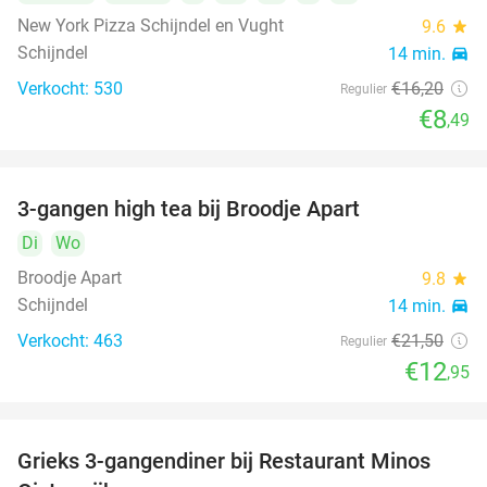
New York Pizza Schijndel en Vught
9.6
star
Schijndel
14 min.
directions_car
Verkocht: 530
€16
,20
Regulier
€8
,49
3-gangen high tea bij Broodje Apart
40%
Di
Wo
Broodje Apart
9.8
star
Schijndel
14 min.
directions_car
Verkocht: 463
€21
,50
Regulier
€12
,95
Grieks 3-gangendiner bij Restaurant Minos
30%