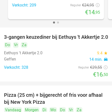
Verkocht: 209
€24
,95
Regulier
€14
,95
3-gangen keuzediner bij Eethuys 't Akkertje 2.0
44%
Do
Vr
Za
Eethuys 't Akkertje 2.0
9.4
star
Geffen
14 min.
directions_car
Verkocht: 328
€29
,55
Regulier
€16
,50
Pizza (25 cm) + bijgerecht of fris voor afhaal
48%
bij New York Pizza
Vandaag
Morgen
Di
Wo
Do
Vr
Za