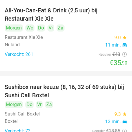
All-You-Can-Eat & Drink (2,5 uur) bij
17%
Restaurant Xie Xie
Morgen
Wo
Do
Vr
Za
Restaurant Xie Xie
9.0
star
Nuland
11 min.
directions_car
Verkocht: 261
€43
Regulier
€35
,90
Sushibox naar keuze (8, 16, 32 of 69 stuks) bij
53%
Sushi Call Boxtel
Morgen
Do
Vr
Za
Sushi Call Boxtel
9.3
star
Boxtel
13 min.
directions_car
Verkocht: 73
€18
,85
Regulier