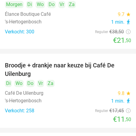
Morgen
Di
Wo
Do
Vr
Za
Élance Boutique Café
9.7
star
's-Hertogenbosch
1 min.
directions_walk
Verkocht: 300
€38
,50
Regulier
€21
,50
Broodje + drankje naar keuze bij Café De
34%
Uilenburg
Di
Wo
Do
Vr
Za
Café De Uilenburg
9.8
star
's-Hertogenbosch
1 min.
directions_walk
Verkocht: 258
€17
,45
Regulier
€11
,50