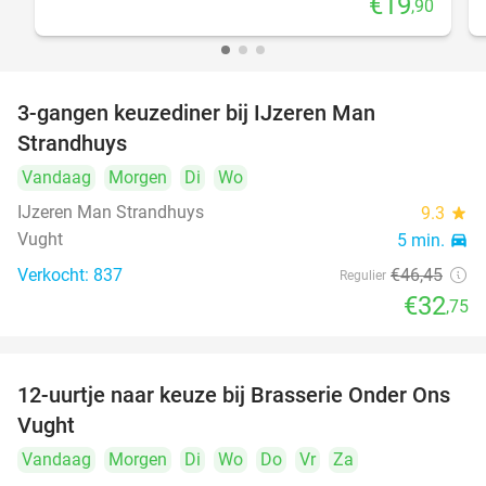
€19
,90
3-gangen keuzediner bij IJzeren Man
29%
Strandhuys
Vandaag
Morgen
Di
Wo
IJzeren Man Strandhuys
9.3
star
Vught
5 min.
directions_car
Verkocht: 837
€46
,45
Regulier
€32
,75
12-uurtje naar keuze bij Brasserie Onder Ons
31%
Vught
Vandaag
Morgen
Di
Wo
Do
Vr
Za