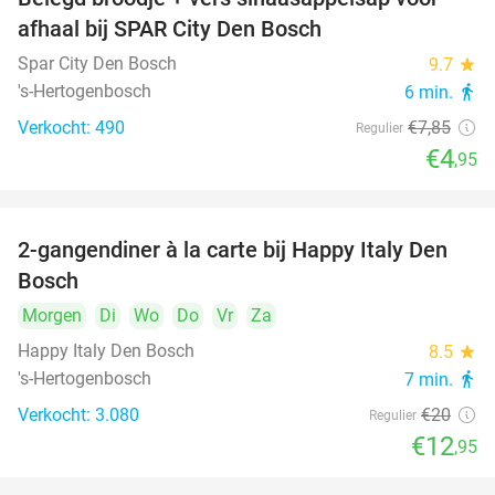
37%
afhaal bij SPAR City Den Bosch
Spar City Den Bosch
9.7
star
's-Hertogenbosch
6 min.
directions_walk
Verkocht: 490
€7
,85
Regulier
€4
,95
2-gangendiner à la carte bij Happy Italy Den
35%
Bosch
Morgen
Di
Wo
Do
Vr
Za
Happy Italy Den Bosch
8.5
star
's-Hertogenbosch
7 min.
directions_walk
Verkocht: 3.080
€20
Regulier
€12
,95