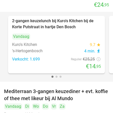
€24
,95
2-gangen keuzelunch bij Kuro's Kitchen bij de
41%
Korte Putstraat in hartje Den Bosch
Vandaag
Kuro's Kitchen
9.7
star
's-Hertogenbosch
4 min.
directions_walk
Verkocht: 1.699
€25
,25
Regulier
€14
,95
Mediterraan 3-gangen keuzediner + evt. koffie
27%
of thee met likeur bij Al Mundo
Vandaag
Di
Wo
Do
Vr
Za