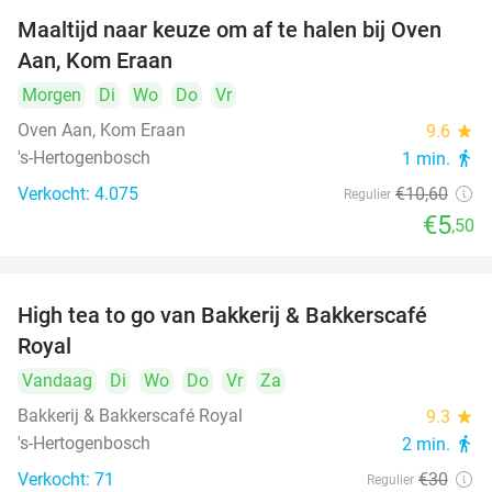
Maaltijd naar keuze om af te halen bij Oven
48%
Aan, Kom Eraan
Morgen
Di
Wo
Do
Vr
Oven Aan, Kom Eraan
9.6
star
's-Hertogenbosch
1 min.
directions_walk
Verkocht: 4.075
€10
,60
Regulier
€5
,50
High tea to go van Bakkerij & Bakkerscafé
40%
Royal
Vandaag
Di
Wo
Do
Vr
Za
Bakkerij & Bakkerscafé Royal
9.3
star
's-Hertogenbosch
2 min.
directions_walk
Verkocht: 71
€30
Regulier