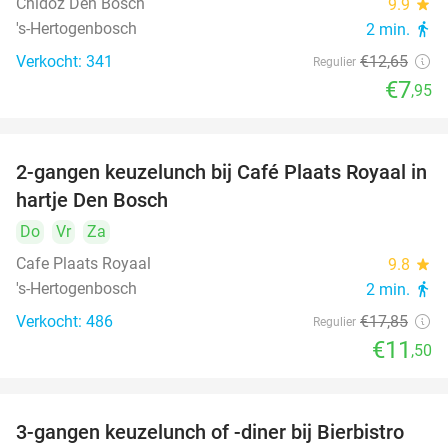
Chidóz Den Bosch
9.9
star
's-Hertogenbosch
2 min.
directions_walk
Verkocht: 341
€12
,65
Regulier
€7
,95
2-gangen keuzelunch bij Café Plaats Royaal in
36%
hartje Den Bosch
Do
Vr
Za
Cafe Plaats Royaal
9.8
star
's-Hertogenbosch
2 min.
directions_walk
Verkocht: 486
€17
,85
Regulier
€11
,50
3-gangen keuzelunch of -diner bij Bierbistro
41%