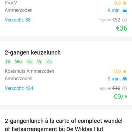
ProeV
9.8
star
Ammerzoden
9 min.
directions_car
Verkocht: 88
€52
Regulier
€36
2-gangen keuzelunch
38%
Di
Wo
Do
Vr
Za
Koetshuis Ammerzoden
10.0
star
Ammerzoden
9 min.
directions_car
Verkocht: 424
€16
Regulier
€9
,95
2-gangenlunch à la carte of compleet wandel-
34%
of fietsarrangement bij De Wildse Hut