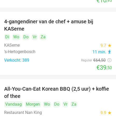
€10
,95
4-gangendiner van de chef + amuse bij
39%
KASerne
Di
Wo
Do
Vr
Za
KASerne
9.7
star
's-Hertogenbosch
11 min.
directions_walk
Verkocht: 389
€64
,50
Regulier
€39
,50
All-You-Can-Eat Korean BBQ (2,5 uur) + koffie
26%
of thee
Vandaag
Morgen
Wo
Do
Vr
Za
Restaurant Nan King
9.9
star