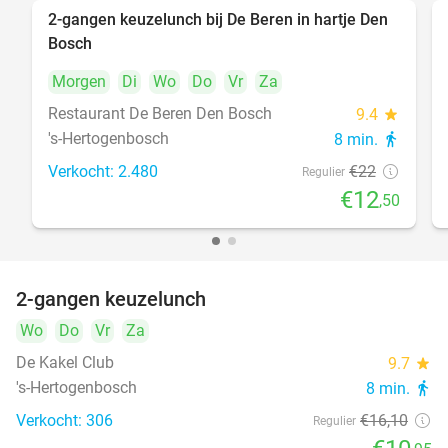
2-gangen keuzelunch bij De Beren in hartje Den
43%
Bosch
Morgen
Di
Wo
Do
Vr
Za
Restaurant De Beren Den Bosch
9.4
star
's-Hertogenbosch
8 min.
directions_walk
Verkocht: 2.480
€22
Regulier
€12
,50
2-gangen keuzelunch
32%
Wo
Do
Vr
Za
De Kakel Club
9.7
star
's-Hertogenbosch
8 min.
directions_walk
Verkocht: 306
€16
,10
Regulier