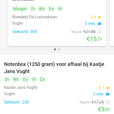
Morgen
Di
Wo
Do
Vr
Boerderij De Loonsebaan
9.8
star
Vught
3 min.
directions_car
Verkocht: 365
€21
,80
Regulier
€15
,25
Notenbox (1250 gram) voor afhaal bij Kaatje
42%
Jans Vught
Di
Wo
Do
Vr
Za
Kaatje Jans Vught
9.7
star
Vught
3 min.
directions_car
Verkocht: 238
€17
,25
Regulier
€9
,95