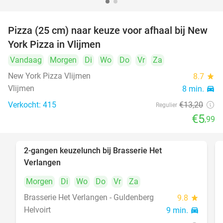
Pizza (25 cm) naar keuze voor afhaal bij New
55%
York Pizza in Vlijmen
Vandaag
Morgen
Di
Wo
Do
Vr
Za
New York Pizza Vlijmen
8.7
star
Vlijmen
8 min.
directions_car
Verkocht: 415
€13
,20
Regulier
€5
,99
2-gangen keuzelunch bij Brasserie Het
23%
Verlangen
Morgen
Di
Wo
Do
Vr
Za
Brasserie Het Verlangen - Guldenberg
9.8
star
Helvoirt
9 min.
directions_car