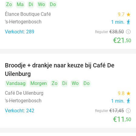
Zo
Ma
Di
Wo
Do
Élance Boutique Café
9.7
star
's-Hertogenbosch
1 min.
directions_walk
Verkocht: 289
€38
,50
Regulier
€21
,50
Broodje + drankje naar keuze bij Café De
34%
Uilenburg
Vandaag
Morgen
Zo
Di
Wo
Do
Café De Uilenburg
9.8
star
's-Hertogenbosch
1 min.
directions_walk
Verkocht: 242
€17
,45
Regulier
€11
,50