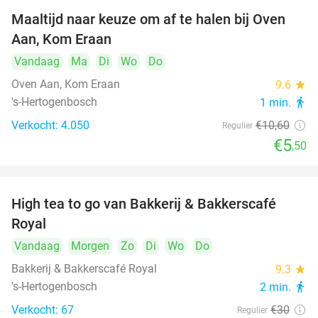
Maaltijd naar keuze om af te halen bij Oven
48%
Aan, Kom Eraan
Vandaag
Ma
Di
Wo
Do
Oven Aan, Kom Eraan
9.6
star
's-Hertogenbosch
1 min.
directions_walk
Verkocht: 4.050
€10
,60
Regulier
€5
,50
High tea to go van Bakkerij & Bakkerscafé
40%
Royal
Vandaag
Morgen
Zo
Di
Wo
Do
Bakkerij & Bakkerscafé Royal
9.3
star
's-Hertogenbosch
2 min.
directions_walk
Verkocht: 67
€30
Regulier