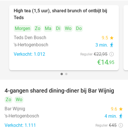
High tea (1,5 uur), shared brunch of ontbijt bij
35%
Teds
Morgen
Zo
Ma
Di
Wo
Do
Teds Den Bosch
9.5
star
's-Hertogenbosch
3 min.
directions_walk
Verkocht: 1.012
€22
,95
Regulier
€14
,95
4-gangen shared dining-diner bij Bar Wijnig
45%
Zo
Wo
Bar Wijnig
9.6
star
's-Hertogenbosch
4 min.
directions_walk
Verkocht: 1.111
€45
Regulier