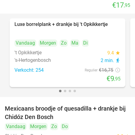
€17
,95
Luxe borrelplank + drankje bij 't Opkikkertje
41%
Vandaag
Morgen
Zo
Ma
Di
't Opkikkertje
9.4
star
's-Hertogenbosch
2 min.
directions_walk
Verkocht: 254
€16
,75
Regulier
€9
,95
Mexicaans broodje of quesadilla + drankje bij
37%
Chidóz Den Bosch
Vandaag
Morgen
Zo
Do