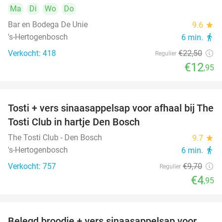
Ma
Di
Wo
Do
Bar en Bodega De Unie
9.6
star
's-Hertogenbosch
6 min.
directions_walk
Verkocht: 418
€22
,50
Regulier
€12
,95
Tosti + vers sinaasappelsap voor afhaal bij The
49%
Tosti Club in hartje Den Bosch
The Tosti Club - Den Bosch
9.7
star
's-Hertogenbosch
6 min.
directions_walk
Verkocht: 757
€9
,70
Regulier
€4
,95
Belegd broodje + vers sinaasappelsap voor