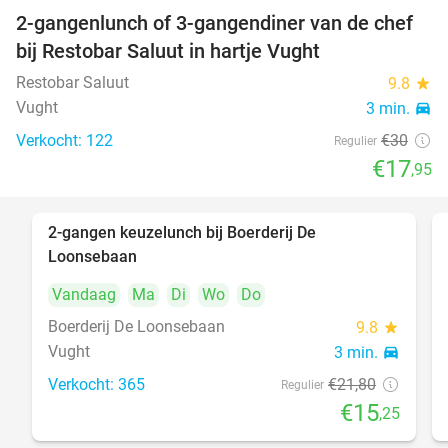
2-gangenlunch of 3-gangendiner van de chef
40%
bij Restobar Saluut in hartje Vught
Restobar Saluut
9.8
star
Vught
3 min.
directions_car
Verkocht: 122
€30
Regulier
€17
,95
2-gangen keuzelunch bij Boerderij De
30%
Loonsebaan
Vandaag
Ma
Di
Wo
Do
Boerderij De Loonsebaan
9.8
star
Vught
3 min.
directions_car
Verkocht: 365
€21
,80
Regulier
€15
,25