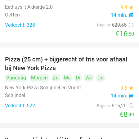
Eethuys 't Akkertje 2.0
9.4
star
Geffen
14 min.
directions_car
Verkocht: 328
€29
,55
Regulier
€16
,50
Pizza (25 cm) + bijgerecht of fris voor afhaal
48%
bij New York Pizza
Vandaag
Morgen
Zo
Ma
Di
Wo
Do
New York Pizza Schijndel en Vught
9.6
star
Schijndel
14 min.
directions_car
Verkocht: 522
€16
,20
Regulier
€8
,49