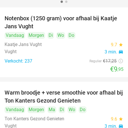
Notenbox (1250 gram) voor afhaal bij Kaatje
42%
Jans Vught
Vandaag
Morgen
Di
Wo
Do
Kaatje Jans Vught
9.7
star
Vught
3 min.
directions_car
Verkocht: 237
€17
,25
Regulier
€9
,95
Warm broodje + verse smoothie voor afhaal bij
43%
Ton Kanters Gezond Genieten
Vandaag
Morgen
Ma
Di
Wo
Do
Ton Kanters Gezond Genieten
9.6
star
Vught
3 min.
directions_car