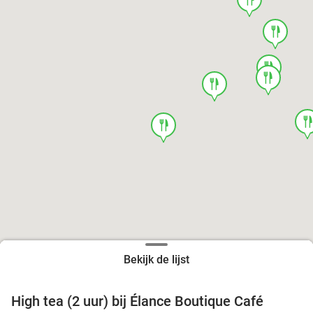
food
food
food
food
foo
food
Bekijk de lijst
High tea (2 uur) bij Élance Boutique Café
44%