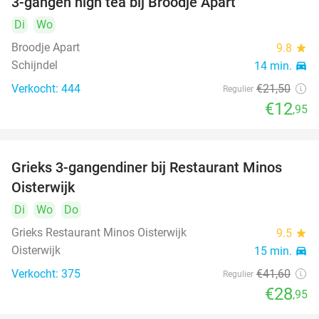
3-gangen high tea bij Broodje Apart
40%
Di
Wo
Broodje Apart
9.8
star
Schijndel
14 min.
directions_car
Verkocht: 444
€21
,50
Regulier
€12
,95
Grieks 3-gangendiner bij Restaurant Minos
30%
Oisterwijk
Di
Wo
Do
Grieks Restaurant Minos Oisterwijk
9.5
star
Oisterwijk
15 min.
directions_car
Verkocht: 375
€41
,60
Regulier
€28
,95