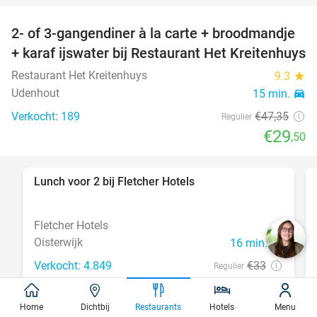
2- of 3-gangendiner à la carte + broodmandje
38%
+ karaf ijswater bij Restaurant Het Kreitenhuys
Restaurant Het Kreitenhuys
9.3
star
Udenhout
15 min.
directions_car
Verkocht: 189
€47
,35
Regulier
€29
,50
Lunch voor 2 bij Fletcher Hotels
40%
Fletcher Hotels
Oisterwijk
16 min.
directions_car
Verkocht: 4.849
€33
Regulier
€19
,90
Home
Dichtbij
Restaurants
Hotels
Menu