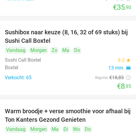
€35
,90
Sushibox naar keuze (8, 16, 32 of 69 stuks) bij
53%
Sushi Call Boxtel
Vandaag
Morgen
Zo
Ma
Do
Sushi Call Boxtel
9.3
star
Boxtel
13 min.
directions_car
Verkocht: 65
€18
,85
Regulier
€8
,95
Warm broodje + verse smoothie voor afhaal bij
43%
Ton Kanters Gezond Genieten
Vandaag
Morgen
Ma
Di
Wo
Do