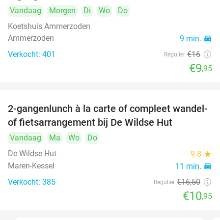
Vandaag
Morgen
Di
Wo
Do
Koetshuis Ammerzoden
Ammerzoden
9 min.
directions_car
Verkocht: 401
€16
Regulier
€9
,95
2-gangenlunch à la carte of compleet wandel-
34%
of fietsarrangement bij De Wildse Hut
Vandaag
Ma
Wo
Do
De Wildse Hut
9.8
star
Maren-Kessel
11 min.
directions_car
Verkocht: 385
€16
,50
Regulier
€10
,95