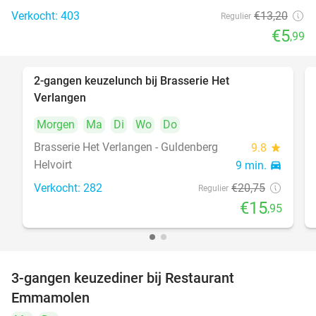
Verkocht: 403
€13
,20
Regulier
€5
,99
2-gangen keuzelunch bij Brasserie Het
23%
Verlangen
Morgen
Ma
Di
Wo
Do
Brasserie Het Verlangen - Guldenberg
9.8
star
Helvoirt
9 min.
directions_car
Verkocht: 282
€20
,75
Regulier
€15
,95
3-gangen keuzediner bij Restaurant
27%
Emmamolen