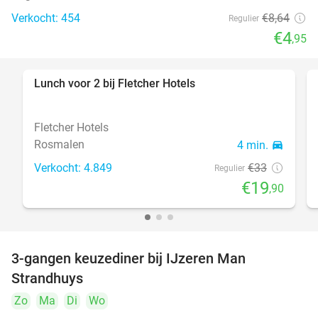
Verkocht: 454
€8
,64
Regulier
€4
,95
Lunch voor 2 bij Fletcher Hotels
40%
Fletcher Hotels
Rosmalen
4 min.
directions_car
Verkocht: 4.849
€33
Regulier
€19
,90
3-gangen keuzediner bij IJzeren Man
29%
Strandhuys
Zo
Ma
Di
Wo