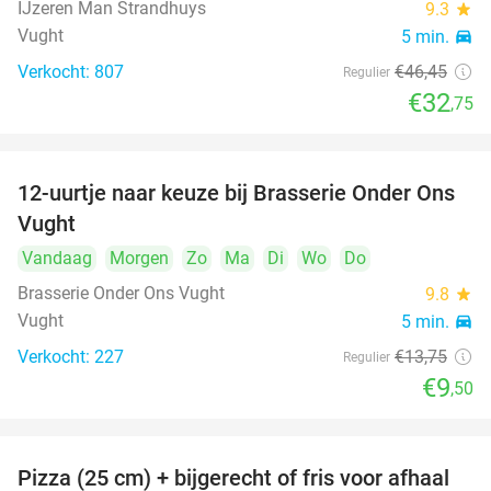
IJzeren Man Strandhuys
9.3
star
Vught
5 min.
directions_car
Verkocht: 807
€46
,45
Regulier
€32
,75
12-uurtje naar keuze bij Brasserie Onder Ons
31%
Vught
Vandaag
Morgen
Zo
Ma
Di
Wo
Do
Brasserie Onder Ons Vught
9.8
star
Vught
5 min.
directions_car
Verkocht: 227
€13
,75
Regulier
€9
,50
Pizza (25 cm) + bijgerecht of fris voor afhaal
48%