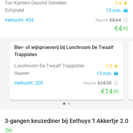
Ton Kanters Gezond Genieten
9.6
star
Schijndel
13 min.
directions_car
Verkocht: 454
€8
,64
Regulier
€4
,95
Bier- of wijnproeverij bij Lunchroom De Twaalf
40%
Trappisten
Lunchroom De Twaalf Trappisten
9.8
star
Haaren
13 min.
directions_car
Verkocht: 209
€24
,95
Regulier
€14
,95
3-gangen keuzediner bij Eethuys 't Akkertje 2.0
44%
Do