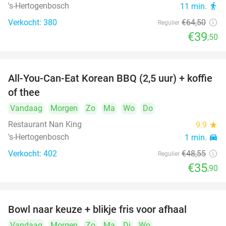
's-Hertogenbosch
11 min.
directions_walk
Verkocht: 380
€64
,50
Regulier
€39
,50
All-You-Can-Eat Korean BBQ (2,5 uur) + koffie
26%
of thee
Vandaag
Morgen
Zo
Ma
Wo
Do
Restaurant Nan King
9.9
star
's-Hertogenbosch
1 min.
directions_car
Verkocht: 402
€48
,55
Regulier
€35
,90
Bowl naar keuze + blikje fris voor afhaal
51%
Vandaag
Morgen
Zo
Ma
Di
Wo