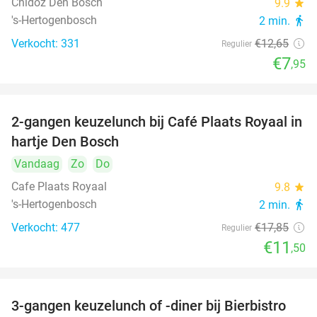
Chidóz Den Bosch
9.9
star
's-Hertogenbosch
2 min.
directions_walk
Verkocht: 331
€12
,65
Regulier
€7
,95
2-gangen keuzelunch bij Café Plaats Royaal in
36%
hartje Den Bosch
Vandaag
Zo
Do
Cafe Plaats Royaal
9.8
star
's-Hertogenbosch
2 min.
directions_walk
Verkocht: 477
€17
,85
Regulier
€11
,50
3-gangen keuzelunch of -diner bij Bierbistro
41%