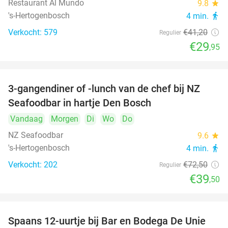
Restaurant Al Mundo
9.8
star
's-Hertogenbosch
4 min.
directions_walk
Verkocht: 579
€41
,20
Regulier
€29
,95
3-gangendiner of -lunch van de chef bij NZ
46%
Seafoodbar in hartje Den Bosch
Vandaag
Morgen
Di
Wo
Do
NZ Seafoodbar
9.6
star
's-Hertogenbosch
4 min.
directions_walk
Verkocht: 202
€72
,50
Regulier
€39
,50
Spaans 12-uurtje bij Bar en Bodega De Unie
42%