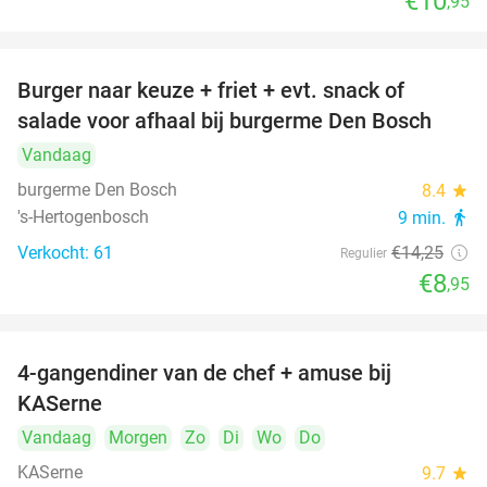
€10
,95
Burger naar keuze + friet + evt. snack of
37%
salade voor afhaal bij burgerme Den Bosch
Vandaag
burgerme Den Bosch
8.4
star
's-Hertogenbosch
9 min.
directions_walk
Verkocht: 61
€14
,25
Regulier
€8
,95
4-gangendiner van de chef + amuse bij
39%
KASerne
Vandaag
Morgen
Zo
Di
Wo
Do
KASerne
9.7
star