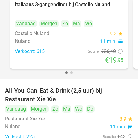
Italiaans 3-gangendiner bij Castello Nuland
24%
Vandaag
Morgen
Zo
Ma
Wo
Castello Nuland
9.2
star
Nuland
11 min.
directions_car
Verkocht: 615
€26
,40
Regulier
€19
,95
All-You-Can-Eat & Drink (2,5 uur) bij
17%
Restaurant Xie Xie
Vandaag
Morgen
Zo
Ma
Wo
Do
Restaurant Xie Xie
8.9
star
Nuland
11 min.
directions_car
Verkocht: 225
€43
Regulier