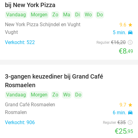
bij New York Pizza
Vandaag
Morgen
Zo
Ma
Di
Wo
Do
New York Pizza Schijndel en Vught
9.6
star
Vught
5 min.
directions_car
Verkocht: 522
€16
,20
Regulier
€8
,49
3-gangen keuzediner bij Grand Café
26%
Rosmaelen
Vandaag
Morgen
Zo
Wo
Do
Grand Café Rosmaelen
9.7
star
Rosmalen
6 min.
directions_car
Verkocht: 906
€35
Regulier
€25
,95