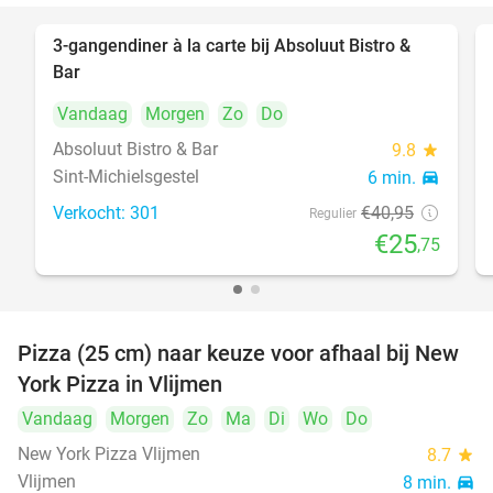
3-gangendiner à la carte bij Absoluut Bistro &
37%
Bar
Vandaag
Morgen
Zo
Do
Absoluut Bistro & Bar
9.8
star
Sint-Michielsgestel
6 min.
directions_car
Verkocht: 301
€40
,95
Regulier
€25
,75
Pizza (25 cm) naar keuze voor afhaal bij New
55%
York Pizza in Vlijmen
Vandaag
Morgen
Zo
Ma
Di
Wo
Do
New York Pizza Vlijmen
8.7
star
Vlijmen
8 min.
directions_car