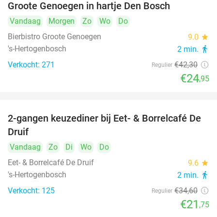
Groote Genoegen in hartje Den Bosch
Vandaag
Morgen
Zo
Wo
Do
Bierbistro Groote Genoegen
9.0
star
's-Hertogenbosch
2 min.
directions_walk
Verkocht: 271
€42
,30
Regulier
€24
,95
2-gangen keuzediner bij Eet- & Borrelcafé De
37%
Druif
Vandaag
Zo
Di
Wo
Do
Eet- & Borrelcafé De Druif
9.6
star
's-Hertogenbosch
2 min.
directions_walk
Verkocht: 125
€34
,60
Regulier
€21
,75