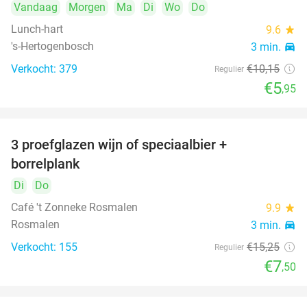
Vandaag
Morgen
Ma
Di
Wo
Do
Lunch-hart
9.6
star
's-Hertogenbosch
3 min.
directions_car
Verkocht: 379
€10
,15
Regulier
€5
,95
3 proefglazen wijn of speciaalbier +
51%
borrelplank
Di
Do
Café 't Zonneke Rosmalen
9.9
star
Rosmalen
3 min.
directions_car
Verkocht: 155
€15
,25
Regulier
€7
,50