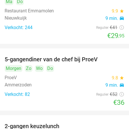
Ma
Do
Restaurant Emmamolen
9.9
star
Nieuwkuijk
9 min.
directions_car
Verkocht: 244
€41
Regulier
€29
,95
5-gangendiner van de chef bij ProeV
31%
Morgen
Zo
Wo
Do
ProeV
9.8
star
Ammerzoden
9 min.
directions_car
Verkocht: 82
€52
Regulier
€36
2-gangen keuzelunch
38%