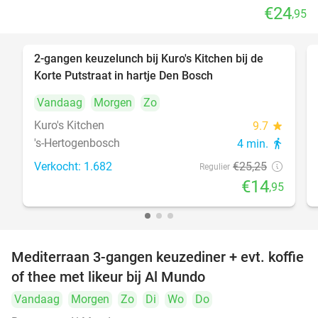
€24
,95
2-gangen keuzelunch bij Kuro's Kitchen bij de
41%
Korte Putstraat in hartje Den Bosch
Vandaag
Morgen
Zo
Kuro's Kitchen
9.7
star
's-Hertogenbosch
4 min.
directions_walk
Verkocht: 1.682
€25
,25
Regulier
€14
,95
Mediterraan 3-gangen keuzediner + evt. koffie
27%
of thee met likeur bij Al Mundo
Vandaag
Morgen
Zo
Di
Wo
Do