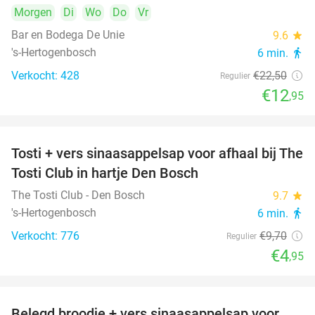
Morgen
Di
Wo
Do
Vr
Bar en Bodega De Unie
9.6
star
's-Hertogenbosch
6 min.
directions_walk
Verkocht: 428
€22
,50
Regulier
€12
,95
Tosti + vers sinaasappelsap voor afhaal bij The
49%
Tosti Club in hartje Den Bosch
The Tosti Club - Den Bosch
9.7
star
's-Hertogenbosch
6 min.
directions_walk
Verkocht: 776
€9
,70
Regulier
€4
,95
Belegd broodje + vers sinaasappelsap voor