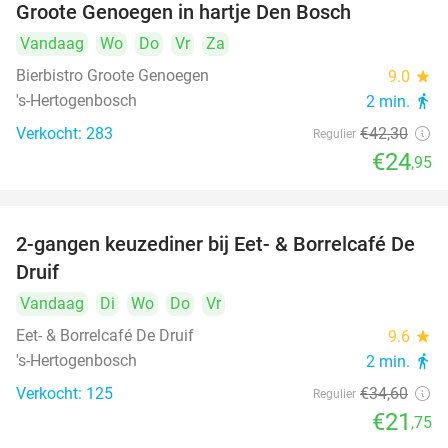
Groote Genoegen in hartje Den Bosch
Vandaag
Wo
Do
Vr
Za
Bierbistro Groote Genoegen
9.0
star
's-Hertogenbosch
2 min.
directions_walk
Verkocht: 283
€42
,30
Regulier
€24
,95
2-gangen keuzediner bij Eet- & Borrelcafé De
37%
Druif
Vandaag
Di
Wo
Do
Vr
Eet- & Borrelcafé De Druif
9.6
star
's-Hertogenbosch
2 min.
directions_walk
Verkocht: 125
€34
,60
Regulier
€21
,75