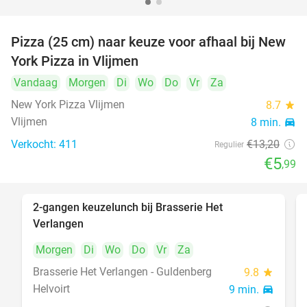
Pizza (25 cm) naar keuze voor afhaal bij New
55%
York Pizza in Vlijmen
Vandaag
Morgen
Di
Wo
Do
Vr
Za
New York Pizza Vlijmen
8.7
star
Vlijmen
8 min.
directions_car
Verkocht: 411
€13
,20
Regulier
€5
,99
2-gangen keuzelunch bij Brasserie Het
23%
Verlangen
Morgen
Di
Wo
Do
Vr
Za
Brasserie Het Verlangen - Guldenberg
9.8
star
Helvoirt
9 min.
directions_car