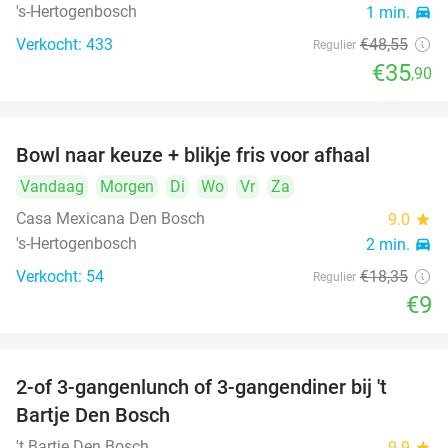
's-Hertogenbosch
1 min.
directions_car
Verkocht: 433
€48
,55
Regulier
€35
,90
Bowl naar keuze + blikje fris voor afhaal
51%
Vandaag
Morgen
Di
Wo
Vr
Za
Casa Mexicana Den Bosch
9.0
star
's-Hertogenbosch
2 min.
directions_car
Verkocht: 54
€18
,35
Regulier
€9
2-of 3-gangenlunch of 3-gangendiner bij 't
35%
Bartje Den Bosch
't Bartje Den Bosch
9.9
star