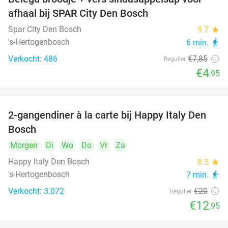
37%
afhaal bij SPAR City Den Bosch
Spar City Den Bosch
9.7
star
's-Hertogenbosch
6 min.
directions_walk
Verkocht: 486
€7
,85
Regulier
€4
,95
2-gangendiner à la carte bij Happy Italy Den
35%
Bosch
Morgen
Di
Wo
Do
Vr
Za
Happy Italy Den Bosch
8.5
star
's-Hertogenbosch
7 min.
directions_walk
Verkocht: 3.072
€20
Regulier
€12
,95