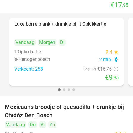
€17
,95
Luxe borrelplank + drankje bij 't Opkikkertje
41%
Vandaag
Morgen
Di
't Opkikkertje
9.4
star
's-Hertogenbosch
2 min.
directions_walk
Verkocht: 258
€16
,75
Regulier
€9
,95
Mexicaans broodje of quesadilla + drankje bij
37%
Chidóz Den Bosch
Vandaag
Do
Vr
Za