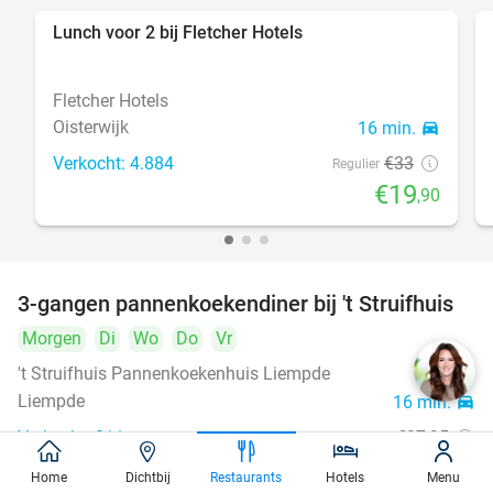
Lunch voor 2 bij Fletcher Hotels
40%
Fletcher Hotels
Oisterwijk
16 min.
directions_car
Verkocht: 4.884
€33
Regulier
€19
,90
3-gangen pannenkoekendiner bij 't Struifhuis
43%
Morgen
Di
Wo
Do
Vr
't Struifhuis Pannenkoekenhuis Liempde
9.4
star
Liempde
16 min.
directions_car
Verkocht: 811
€27
,95
Regulier
€15
,95
Home
Dichtbij
Restaurants
Hotels
Menu