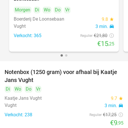
Morgen
Di
Wo
Do
Vr
Boerderij De Loonsebaan
9.8
star
Vught
3 min.
directions_car
Verkocht: 365
€21
,80
Regulier
€15
,25
Notenbox (1250 gram) voor afhaal bij Kaatje
42%
Jans Vught
Di
Wo
Do
Vr
Kaatje Jans Vught
9.7
star
Vught
3 min.
directions_car
Verkocht: 238
€17
,25
Regulier
€9
,95