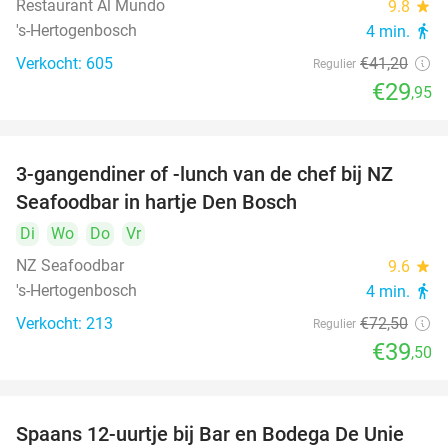
Restaurant Al Mundo
9.8
star
's-Hertogenbosch
4 min.
directions_walk
Verkocht: 605
€41
,20
Regulier
€29
,95
3-gangendiner of -lunch van de chef bij NZ
46%
Seafoodbar in hartje Den Bosch
Di
Wo
Do
Vr
NZ Seafoodbar
9.6
star
's-Hertogenbosch
4 min.
directions_walk
Verkocht: 213
€72
,50
Regulier
€39
,50
Spaans 12-uurtje bij Bar en Bodega De Unie
42%