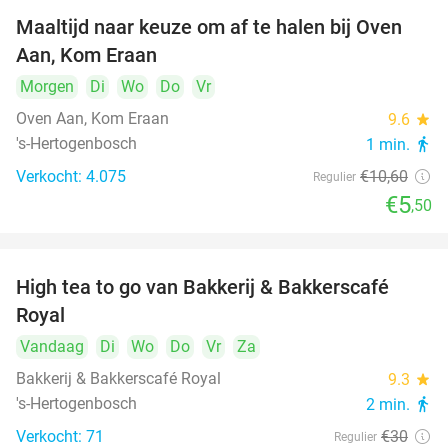
Maaltijd naar keuze om af te halen bij Oven
48%
Aan, Kom Eraan
Morgen
Di
Wo
Do
Vr
Oven Aan, Kom Eraan
9.6
star
's-Hertogenbosch
1 min.
directions_walk
Verkocht: 4.075
€10
,60
Regulier
€5
,50
High tea to go van Bakkerij & Bakkerscafé
40%
Royal
Vandaag
Di
Wo
Do
Vr
Za
Bakkerij & Bakkerscafé Royal
9.3
star
's-Hertogenbosch
2 min.
directions_walk
Verkocht: 71
€30
Regulier