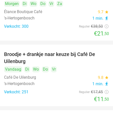
Morgen
Di
Wo
Do
Vr
Za
Élance Boutique Café
9.7
star
's-Hertogenbosch
1 min.
directions_walk
Verkocht: 300
€38
,50
Regulier
€21
,50
Broodje + drankje naar keuze bij Café De
34%
Uilenburg
Vandaag
Di
Wo
Do
Vr
Café De Uilenburg
9.8
star
's-Hertogenbosch
1 min.
directions_walk
Verkocht: 251
€17
,45
Regulier
€11
,50