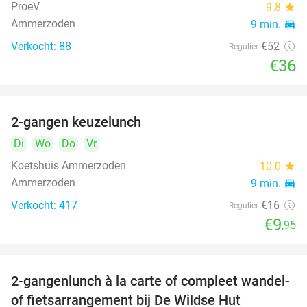
ProeV
9.8
star
Ammerzoden
9 min.
directions_car
Verkocht: 88
€52
Regulier
€36
2-gangen keuzelunch
38%
Di
Wo
Do
Vr
Koetshuis Ammerzoden
10.0
star
Ammerzoden
9 min.
directions_car
Verkocht: 417
€16
Regulier
€9
,95
2-gangenlunch à la carte of compleet wandel-
34%
of fietsarrangement bij De Wildse Hut