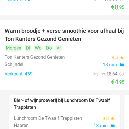
€8
,95
Warm broodje + verse smoothie voor afhaal bij
43%
Ton Kanters Gezond Genieten
Morgen
Di
Wo
Do
Vr
Ton Kanters Gezond Genieten
9.6
star
Schijndel
13 min.
directions_car
Verkocht: 469
€8
,64
Regulier
€4
,95
Bier- of wijnproeverij bij Lunchroom De Twaalf
40%
Trappisten
Lunchroom De Twaalf Trappisten
9.8
star
Haaren
13 min.
directions_car