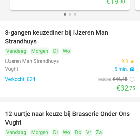
€19
,90
3-gangen keuzediner bij IJzeren Man
29%
Strandhuys
Vandaag
Morgen
Di
Wo
IJzeren Man Strandhuys
9.3
star
Vught
5 min.
directions_car
Verkocht: 824
€46
,45
Regulier
€32
,75
12-uurtje naar keuze bij Brasserie Onder Ons
31%
Vught
Vandaag
Morgen
Di
Wo
Do
Vr
Za