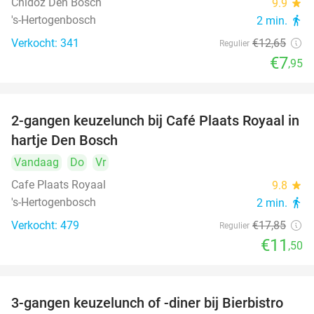
Chidóz Den Bosch
9.9
star
's-Hertogenbosch
2 min.
directions_walk
Verkocht: 341
€12
,65
Regulier
€7
,95
2-gangen keuzelunch bij Café Plaats Royaal in
36%
hartje Den Bosch
Vandaag
Do
Vr
Cafe Plaats Royaal
9.8
star
's-Hertogenbosch
2 min.
directions_walk
Verkocht: 479
€17
,85
Regulier
€11
,50
3-gangen keuzelunch of -diner bij Bierbistro
41%