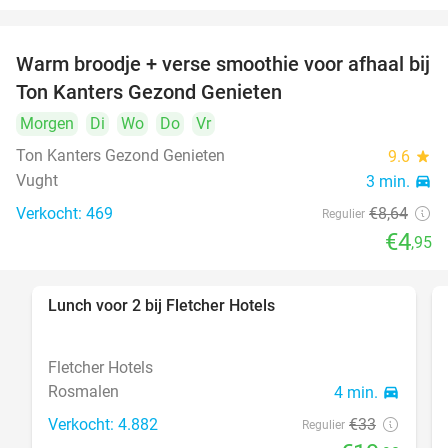
Warm broodje + verse smoothie voor afhaal bij
43%
Ton Kanters Gezond Genieten
Morgen
Di
Wo
Do
Vr
Ton Kanters Gezond Genieten
9.6
star
Vught
3 min.
directions_car
Verkocht: 469
€8
,64
Regulier
€4
,95
Lunch voor 2 bij Fletcher Hotels
40%
Fletcher Hotels
Rosmalen
4 min.
directions_car
Verkocht: 4.882
€33
Regulier