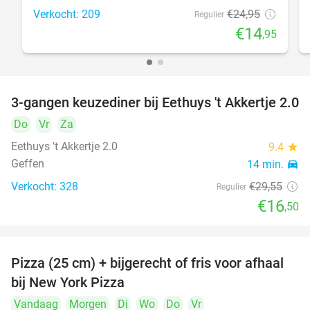
Verkocht: 209
€24
,95
Regulier
€14
,95
3-gangen keuzediner bij Eethuys 't Akkertje 2.0
44%
Do
Vr
Za
Eethuys 't Akkertje 2.0
9.4
star
Geffen
14 min.
directions_car
Verkocht: 328
€29
,55
Regulier
€16
,50
Pizza (25 cm) + bijgerecht of fris voor afhaal
48%
bij New York Pizza
Vandaag
Morgen
Di
Wo
Do
Vr