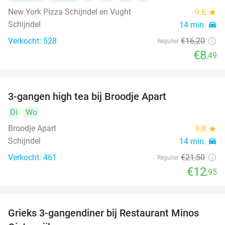
New York Pizza Schijndel en Vught
9.6
star
Schijndel
14 min.
directions_car
Verkocht: 528
€16
,20
Regulier
€8
,49
3-gangen high tea bij Broodje Apart
40%
Di
Wo
Broodje Apart
9.8
star
Schijndel
14 min.
directions_car
Verkocht: 461
€21
,50
Regulier
€12
,95
Grieks 3-gangendiner bij Restaurant Minos
30%