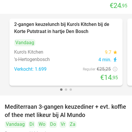
€24
,95
2-gangen keuzelunch bij Kuro's Kitchen bij de
41%
Korte Putstraat in hartje Den Bosch
Vandaag
Kuro's Kitchen
9.7
star
's-Hertogenbosch
4 min.
directions_walk
Verkocht: 1.699
€25
,25
Regulier
€14
,95
Mediterraan 3-gangen keuzediner + evt. koffie
27%
of thee met likeur bij Al Mundo
Vandaag
Di
Wo
Do
Vr
Za