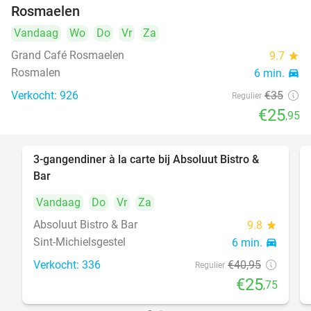
Rosmaelen
Vandaag
Wo
Do
Vr
Za
Grand Café Rosmaelen
9.7
star
Rosmalen
6 min.
directions_car
Verkocht: 926
€35
Regulier
€25
,95
3-gangendiner à la carte bij Absoluut Bistro &
37%
Bar
Vandaag
Do
Vr
Za
Absoluut Bistro & Bar
9.8
star
Sint-Michielsgestel
6 min.
directions_car
Verkocht: 336
€40
,95
Regulier
€25
,75