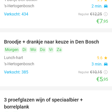
's-Hertogenbosch
2 min.
directions_car
Verkocht: 434
€12
,25
Regulier
€7
,95
Broodje + drankje naar keuze in Den Bosch
41%
Morgen
Di
Wo
Do
Vr
Za
Lunch-hart
9.6
star
's-Hertogenbosch
3 min.
directions_car
Verkocht: 385
€10
,15
Regulier
€5
,95
3 proefglazen wijn of speciaalbier +
51%
borrelplank