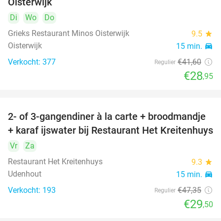
Oisterwijk
Di
Wo
Do
Grieks Restaurant Minos Oisterwijk
9.5
star
Oisterwijk
15 min.
directions_car
Verkocht: 377
€41
,60
Regulier
€28
,95
2- of 3-gangendiner à la carte + broodmandje
38%
+ karaf ijswater bij Restaurant Het Kreitenhuys
Vr
Za
Restaurant Het Kreitenhuys
9.3
star
Udenhout
15 min.
directions_car
Verkocht: 193
€47
,35
Regulier
€29
,50