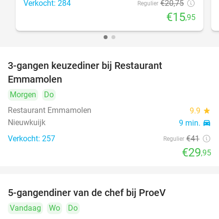
Verkocht: 284
€20
,75
Regulier
€15
,95
3-gangen keuzediner bij Restaurant
27%
Emmamolen
Morgen
Do
Restaurant Emmamolen
9.9
star
Nieuwkuijk
9 min.
directions_car
Verkocht: 257
€41
Regulier
€29
,95
5-gangendiner van de chef bij ProeV
31%
Vandaag
Wo
Do