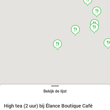
food
food
food
food
foo
food
Bekijk de lijst
High tea (2 uur) bij Élance Boutique Café
44%