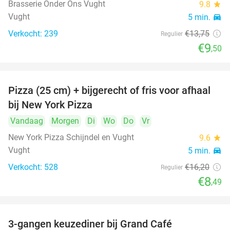
Brasserie Onder Ons Vught
9.8
star
Vught
5 min.
directions_car
Verkocht: 239
€13
,75
Regulier
€9
,50
Pizza (25 cm) + bijgerecht of fris voor afhaal
48%
bij New York Pizza
Vandaag
Morgen
Di
Wo
Do
Vr
New York Pizza Schijndel en Vught
9.6
star
Vught
5 min.
directions_car
Verkocht: 528
€16
,20
Regulier
€8
,49
3-gangen keuzediner bij Grand Café
26%