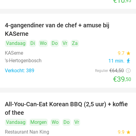
€10
,95
4-gangendiner van de chef + amuse bij
39%
KASerne
Vandaag
Di
Wo
Do
Vr
Za
KASerne
9.7
star
's-Hertogenbosch
11 min.
directions_walk
Verkocht: 389
€64
,50
Regulier
€39
,50
All-You-Can-Eat Korean BBQ (2,5 uur) + koffie
26%
of thee
Vandaag
Morgen
Wo
Do
Vr
Restaurant Nan King
9.9
star