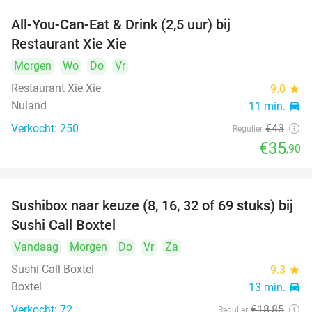
All-You-Can-Eat & Drink (2,5 uur) bij
17%
Restaurant Xie Xie
Morgen
Wo
Do
Vr
Restaurant Xie Xie
9.0
star
Nuland
11 min.
directions_car
Verkocht: 250
€43
Regulier
€35
,90
Sushibox naar keuze (8, 16, 32 of 69 stuks) bij
53%
Sushi Call Boxtel
Vandaag
Morgen
Do
Vr
Za
Sushi Call Boxtel
9.3
star
Boxtel
13 min.
directions_car
Verkocht: 72
€18
,85
Regulier