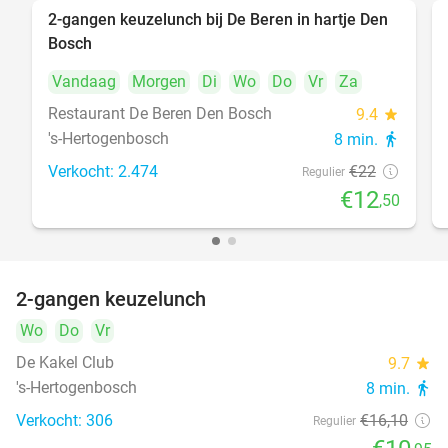
2-gangen keuzelunch bij De Beren in hartje Den
43%
Bosch
Vandaag
Morgen
Di
Wo
Do
Vr
Za
Restaurant De Beren Den Bosch
9.4
star
's-Hertogenbosch
8 min.
directions_walk
Verkocht: 2.474
€22
Regulier
€12
,50
2-gangen keuzelunch
32%
Wo
Do
Vr
De Kakel Club
9.7
star
's-Hertogenbosch
8 min.
directions_walk
Verkocht: 306
€16
,10
Regulier