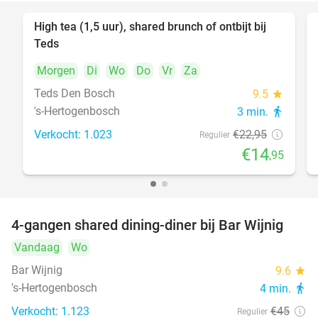
High tea (1,5 uur), shared brunch of ontbijt bij
35%
Teds
Morgen
Di
Wo
Do
Vr
Za
Teds Den Bosch
9.5
star
's-Hertogenbosch
3 min.
directions_walk
Verkocht: 1.023
€22
,95
Regulier
€14
,95
4-gangen shared dining-diner bij Bar Wijnig
45%
Vandaag
Wo
Bar Wijnig
9.6
star
's-Hertogenbosch
4 min.
directions_walk
Verkocht: 1.123
€45
Regulier