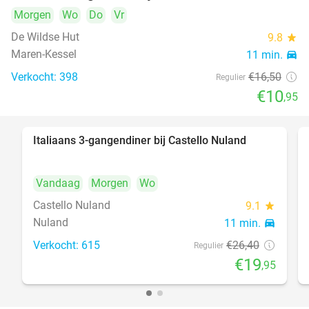
Morgen
Wo
Do
Vr
De Wildse Hut
9.8
star
Maren-Kessel
11 min.
directions_car
Verkocht: 398
€16
,50
Regulier
€10
,95
Italiaans 3-gangendiner bij Castello Nuland
24%
Vandaag
Morgen
Wo
Castello Nuland
9.1
star
Nuland
11 min.
directions_car
Verkocht: 615
€26
,40
Regulier
€19
,95