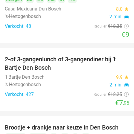
Casa Mexicana Den Bosch
8.0
star
's-Hertogenbosch
2 min.
directions_car
Verkocht: 48
€18
,35
Regulier
€9
2-of 3-gangenlunch of 3-gangendiner bij 't
35%
Bartje Den Bosch
't Bartje Den Bosch
9.9
star
's-Hertogenbosch
2 min.
directions_car
Verkocht: 427
€12
,25
Regulier
€7
,95
Broodje + drankje naar keuze in Den Bosch
41%