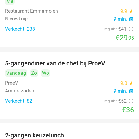
Ma
Restaurant Emmamolen
9.9
star
Nieuwkuijk
9 min.
directions_car
Verkocht: 238
€41
Regulier
€29
,95
5-gangendiner van de chef bij ProeV
31%
Vandaag
Zo
Wo
ProeV
9.8
star
Ammerzoden
9 min.
directions_car
Verkocht: 82
€52
Regulier
€36
2-gangen keuzelunch
38%