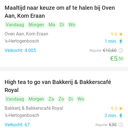
Maaltijd naar keuze om af te halen bij Oven
48%
Aan, Kom Eraan
Vandaag
Morgen
Ma
Di
Wo
Oven Aan, Kom Eraan
9.6
star
's-Hertogenbosch
1 min.
directions_walk
Verkocht: 4.005
€10
,60
Regulier
€5
,50
High tea to go van Bakkerij & Bakkerscafé
40%
Royal
Vandaag
Morgen
Za
Zo
Di
Wo
Bakkerij & Bakkerscafé Royal
9.3
star
's-Hertogenbosch
2 min.
directions_walk
Verkocht: 67
€30
Regulier