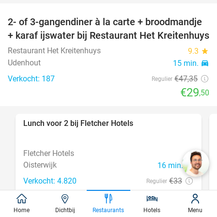
2- of 3-gangendiner à la carte + broodmandje
38%
+ karaf ijswater bij Restaurant Het Kreitenhuys
Restaurant Het Kreitenhuys
9.3
star
Udenhout
15 min.
directions_car
Verkocht: 187
€47
,35
Regulier
€29
,50
Lunch voor 2 bij Fletcher Hotels
40%
Fletcher Hotels
Oisterwijk
16 min.
directions_car
Verkocht: 4.820
€33
Regulier
€19
,90
Home
Dichtbij
Restaurants
Hotels
Menu