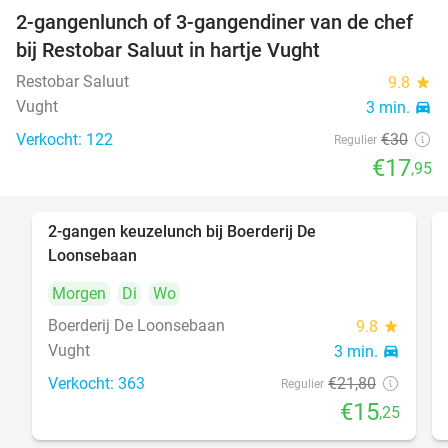
2-gangenlunch of 3-gangendiner van de chef
40%
bij Restobar Saluut in hartje Vught
Restobar Saluut
9.8
star
Vught
3 min.
directions_car
Verkocht: 122
€30
Regulier
€17
,95
2-gangen keuzelunch bij Boerderij De
30%
Loonsebaan
Morgen
Di
Wo
Boerderij De Loonsebaan
9.8
star
Vught
3 min.
directions_car
Verkocht: 363
€21
,80
Regulier
€15
,25