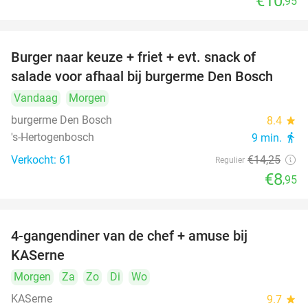
€10
,95
Burger naar keuze + friet + evt. snack of
37%
salade voor afhaal bij burgerme Den Bosch
Vandaag
Morgen
burgerme Den Bosch
8.4
star
's-Hertogenbosch
9 min.
directions_walk
Verkocht: 61
€14
,25
Regulier
€8
,95
4-gangendiner van de chef + amuse bij
39%
KASerne
Morgen
Za
Zo
Di
Wo
KASerne
9.7
star