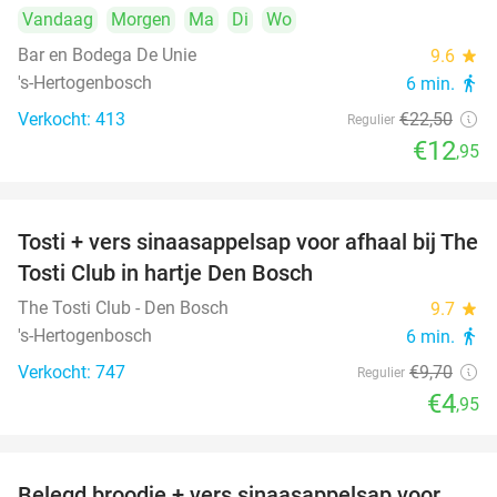
Vandaag
Morgen
Ma
Di
Wo
Bar en Bodega De Unie
9.6
star
's-Hertogenbosch
6 min.
directions_walk
Verkocht: 413
€22
,50
Regulier
€12
,95
Tosti + vers sinaasappelsap voor afhaal bij The
49%
Tosti Club in hartje Den Bosch
The Tosti Club - Den Bosch
9.7
star
's-Hertogenbosch
6 min.
directions_walk
Verkocht: 747
€9
,70
Regulier
€4
,95
Belegd broodje + vers sinaasappelsap voor