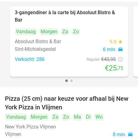
3-gangendiner à la carte bij Absoluut Bistro &
37%
Bar
Vandaag
Morgen
Za
Zo
Absoluut Bistro & Bar
9.8
star
Sint-Michielsgestel
6 min.
directions_car
Verkocht: 286
€40
,95
Regulier
€25
,75
Pizza (25 cm) naar keuze voor afhaal bij New
55%
York Pizza in Vlijmen
Vandaag
Morgen
Za
Zo
Ma
Di
Wo
New York Pizza Vlijmen
Vlijmen
8 min.
directions_car