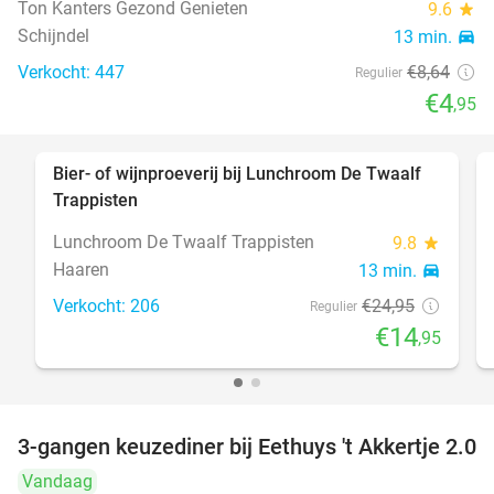
Ton Kanters Gezond Genieten
9.6
star
Schijndel
13 min.
directions_car
Verkocht: 447
€8
,64
Regulier
€4
,95
Bier- of wijnproeverij bij Lunchroom De Twaalf
40%
Trappisten
Lunchroom De Twaalf Trappisten
9.8
star
Haaren
13 min.
directions_car
Verkocht: 206
€24
,95
Regulier
€14
,95
3-gangen keuzediner bij Eethuys 't Akkertje 2.0
44%
Vandaag