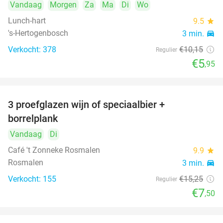
Vandaag
Morgen
Za
Ma
Di
Wo
Lunch-hart
9.5
star
's-Hertogenbosch
3 min.
directions_car
Verkocht: 378
€10
,15
Regulier
€5
,95
3 proefglazen wijn of speciaalbier +
51%
borrelplank
Vandaag
Di
Café 't Zonneke Rosmalen
9.9
star
Rosmalen
3 min.
directions_car
Verkocht: 155
€15
,25
Regulier
€7
,50