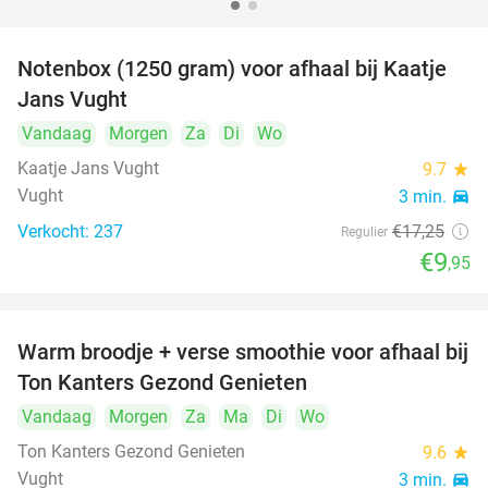
Notenbox (1250 gram) voor afhaal bij Kaatje
42%
Jans Vught
Vandaag
Morgen
Za
Di
Wo
Kaatje Jans Vught
9.7
star
Vught
3 min.
directions_car
Verkocht: 237
€17
,25
Regulier
€9
,95
Warm broodje + verse smoothie voor afhaal bij
43%
Ton Kanters Gezond Genieten
Vandaag
Morgen
Za
Ma
Di
Wo
Ton Kanters Gezond Genieten
9.6
star
Vught
3 min.
directions_car