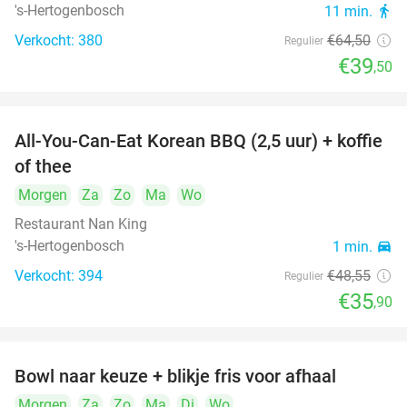
's-Hertogenbosch
11 min.
directions_walk
Verkocht: 380
€64
,50
Regulier
€39
,50
All-You-Can-Eat Korean BBQ (2,5 uur) + koffie
26%
of thee
Morgen
Za
Zo
Ma
Wo
Restaurant Nan King
's-Hertogenbosch
1 min.
directions_car
Verkocht: 394
€48
,55
Regulier
€35
,90
Bowl naar keuze + blikje fris voor afhaal
51%
Morgen
Za
Zo
Ma
Di
Wo