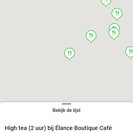
food
food
food
food
foo
food
Bekijk de lijst
High tea (2 uur) bij Élance Boutique Café
44%