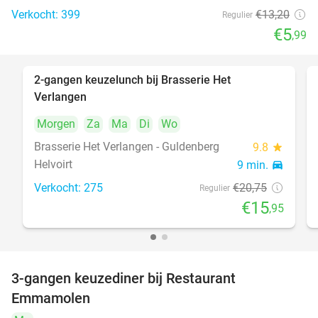
Verkocht: 399
€13
,20
Regulier
€5
,99
2-gangen keuzelunch bij Brasserie Het
23%
Verlangen
Morgen
Za
Ma
Di
Wo
Brasserie Het Verlangen - Guldenberg
9.8
star
Helvoirt
9 min.
directions_car
Verkocht: 275
€20
,75
Regulier
€15
,95
3-gangen keuzediner bij Restaurant
27%
Emmamolen