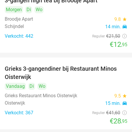
3-gangen high tea bij Broodje Apart
40%
Morgen
Di
Wo
Broodje Apart
9.8
star
Schijndel
14 min.
directions_car
Verkocht: 442
€21
,50
Regulier
€12
,95
Grieks 3-gangendiner bij Restaurant Minos
30%
Oisterwijk
Vandaag
Di
Wo
Grieks Restaurant Minos Oisterwijk
9.5
star
Oisterwijk
15 min.
directions_car
Verkocht: 367
€41
,60
Regulier
€28
,95