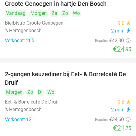
Groote Genoegen in hartje Den Bosch
Vandaag
Morgen
Za
Zo
Wo
Bierbistro Groote Genoegen
9.0
star
's-Hertogenbosch
2 min.
directions_walk
Verkocht: 265
€42
,30
Regulier
€24
,95
2-gangen keuzediner bij Eet- & Borrelcafé De
37%
Druif
Morgen
Zo
Di
Wo
Eet- & Borrelcafé De Druif
9.6
star
's-Hertogenbosch
2 min.
directions_walk
Verkocht: 121
€34
,60
Regulier
€21
,75