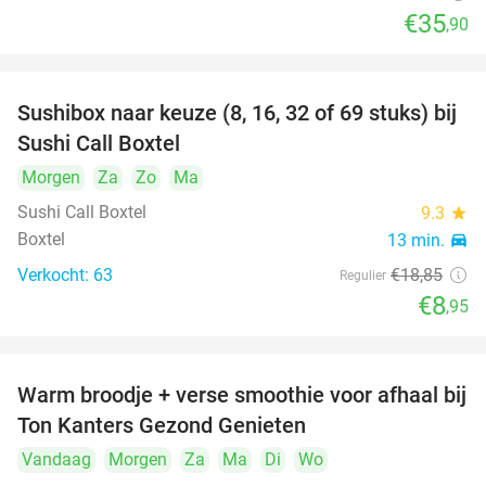
€35
,90
Sushibox naar keuze (8, 16, 32 of 69 stuks) bij
53%
Sushi Call Boxtel
Morgen
Za
Zo
Ma
Sushi Call Boxtel
9.3
star
Boxtel
13 min.
directions_car
Verkocht: 63
€18
,85
Regulier
€8
,95
Warm broodje + verse smoothie voor afhaal bij
43%
Ton Kanters Gezond Genieten
Vandaag
Morgen
Za
Ma
Di
Wo