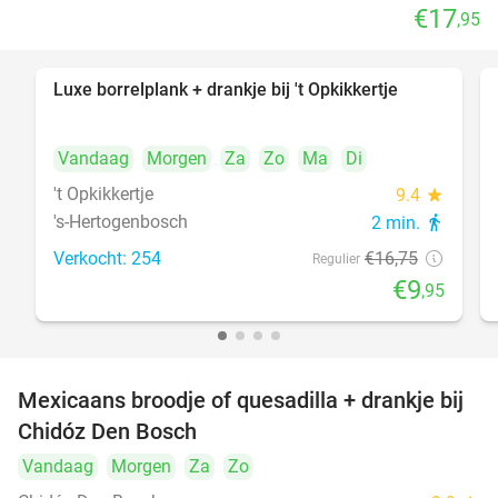
€17
,95
Luxe borrelplank + drankje bij 't Opkikkertje
41%
Vandaag
Morgen
Za
Zo
Ma
Di
't Opkikkertje
9.4
star
's-Hertogenbosch
2 min.
directions_walk
Verkocht: 254
€16
,75
Regulier
€9
,95
Mexicaans broodje of quesadilla + drankje bij
37%
Chidóz Den Bosch
Vandaag
Morgen
Za
Zo