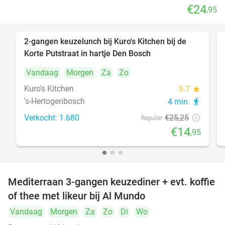
€24
,95
2-gangen keuzelunch bij Kuro's Kitchen bij de
41%
Korte Putstraat in hartje Den Bosch
Vandaag
Morgen
Za
Zo
Kuro's Kitchen
9.7
star
's-Hertogenbosch
4 min.
directions_walk
Verkocht: 1.680
€25
,25
Regulier
€14
,95
Mediterraan 3-gangen keuzediner + evt. koffie
27%
of thee met likeur bij Al Mundo
Vandaag
Morgen
Za
Zo
Di
Wo