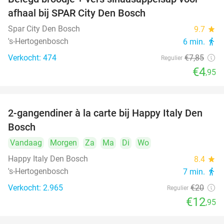
37%
afhaal bij SPAR City Den Bosch
Spar City Den Bosch
9.7
star
's-Hertogenbosch
6 min.
directions_walk
Verkocht: 474
€7
,85
Regulier
€4
,95
2-gangendiner à la carte bij Happy Italy Den
35%
Bosch
Vandaag
Morgen
Za
Ma
Di
Wo
Happy Italy Den Bosch
8.4
star
's-Hertogenbosch
7 min.
directions_walk
Verkocht: 2.965
€20
Regulier
€12
,95