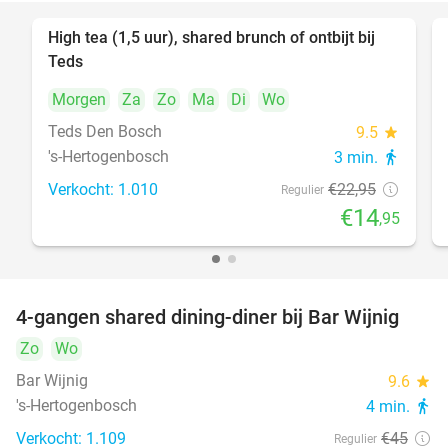
High tea (1,5 uur), shared brunch of ontbijt bij
35%
Teds
Morgen
Za
Zo
Ma
Di
Wo
Teds Den Bosch
9.5
star
's-Hertogenbosch
3 min.
directions_walk
Verkocht: 1.010
€22
,95
Regulier
€14
,95
4-gangen shared dining-diner bij Bar Wijnig
45%
Zo
Wo
Bar Wijnig
9.6
star
's-Hertogenbosch
4 min.
directions_walk
Verkocht: 1.109
€45
Regulier