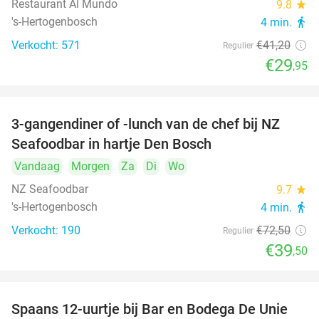
Restaurant Al Mundo
9.8
star
's-Hertogenbosch
4 min.
directions_walk
Verkocht: 571
€41
,20
Regulier
€29
,95
3-gangendiner of -lunch van de chef bij NZ
46%
Seafoodbar in hartje Den Bosch
Vandaag
Morgen
Za
Di
Wo
NZ Seafoodbar
9.7
star
's-Hertogenbosch
4 min.
directions_walk
Verkocht: 190
€72
,50
Regulier
€39
,50
Spaans 12-uurtje bij Bar en Bodega De Unie
42%