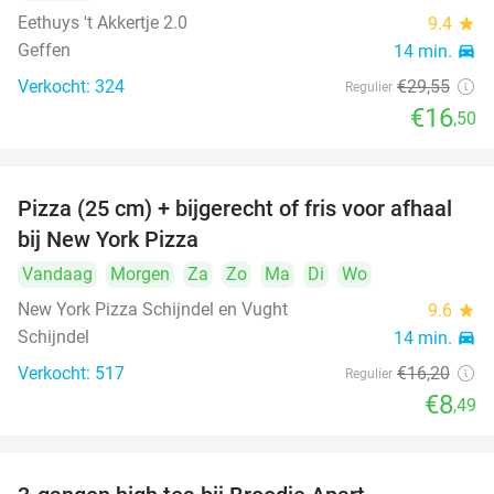
Eethuys 't Akkertje 2.0
9.4
star
Geffen
14 min.
directions_car
Verkocht: 324
€29
,55
Regulier
€16
,50
Pizza (25 cm) + bijgerecht of fris voor afhaal
48%
bij New York Pizza
Vandaag
Morgen
Za
Zo
Ma
Di
Wo
New York Pizza Schijndel en Vught
9.6
star
Schijndel
14 min.
directions_car
Verkocht: 517
€16
,20
Regulier
€8
,49