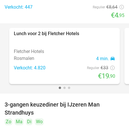
Verkocht: 447
€8
,64
Regulier
€4
,95
Lunch voor 2 bij Fletcher Hotels
40%
Fletcher Hotels
Rosmalen
4 min.
directions_car
Verkocht: 4.820
€33
Regulier
€19
,90
3-gangen keuzediner bij IJzeren Man
29%
Strandhuys
Zo
Ma
Di
Wo