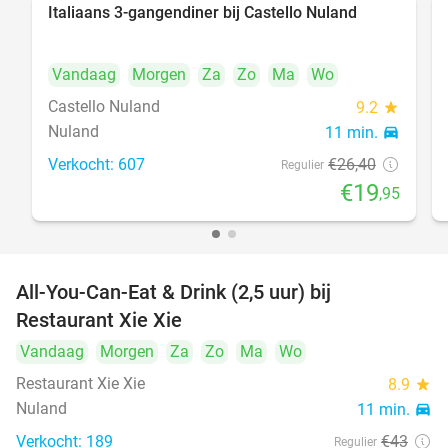
Italiaans 3-gangendiner bij Castello Nuland
24%
Vandaag
Morgen
Za
Zo
Ma
Wo
Castello Nuland
9.2
star
Nuland
11 min.
directions_car
Verkocht: 607
€26
,40
Regulier
€19
,95
All-You-Can-Eat & Drink (2,5 uur) bij
17%
Restaurant Xie Xie
Vandaag
Morgen
Za
Zo
Ma
Wo
Restaurant Xie Xie
8.9
star
Nuland
11 min.
directions_car
Verkocht: 189
€43
Regulier