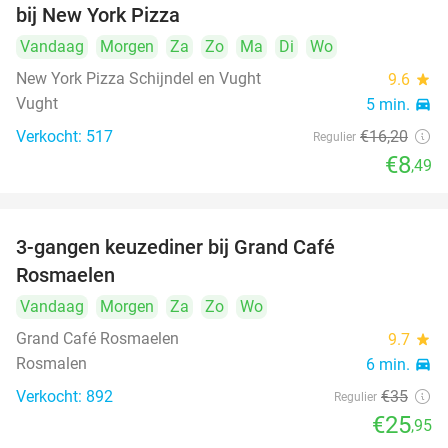
bij New York Pizza
Vandaag
Morgen
Za
Zo
Ma
Di
Wo
New York Pizza Schijndel en Vught
9.6
star
Vught
5 min.
directions_car
Verkocht: 517
€16
,20
Regulier
€8
,49
3-gangen keuzediner bij Grand Café
26%
Rosmaelen
Vandaag
Morgen
Za
Zo
Wo
Grand Café Rosmaelen
9.7
star
Rosmalen
6 min.
directions_car
Verkocht: 892
€35
Regulier
€25
,95