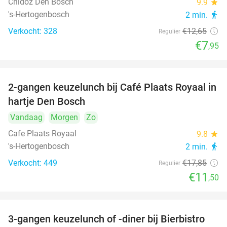
Chidóz Den Bosch
9.9
star
's-Hertogenbosch
2 min.
directions_walk
Verkocht: 328
€12
,65
Regulier
€7
,95
2-gangen keuzelunch bij Café Plaats Royaal in
36%
hartje Den Bosch
Vandaag
Morgen
Zo
Cafe Plaats Royaal
9.8
star
's-Hertogenbosch
2 min.
directions_walk
Verkocht: 449
€17
,85
Regulier
€11
,50
3-gangen keuzelunch of -diner bij Bierbistro
41%