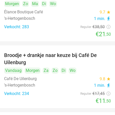
Morgen
Zo
Ma
Di
Wo
Élance Boutique Café
9.7
star
's-Hertogenbosch
1 min.
directions_walk
Verkocht: 283
€38
,50
Regulier
€21
,50
Broodje + drankje naar keuze bij Café De
34%
Uilenburg
Vandaag
Morgen
Za
Zo
Di
Wo
Café De Uilenburg
9.8
star
's-Hertogenbosch
1 min.
directions_walk
Verkocht: 234
€17
,45
Regulier
€11
,50