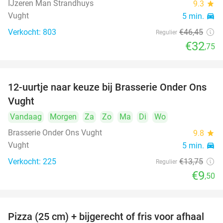
IJzeren Man Strandhuys
9.3
star
Vught
5 min.
directions_car
Verkocht: 803
€46
,45
Regulier
€32
,75
12-uurtje naar keuze bij Brasserie Onder Ons
31%
Vught
Vandaag
Morgen
Za
Zo
Ma
Di
Wo
Brasserie Onder Ons Vught
9.8
star
Vught
5 min.
directions_car
Verkocht: 225
€13
,75
Regulier
€9
,50
Pizza (25 cm) + bijgerecht of fris voor afhaal
48%