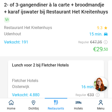
2- of 3-gangendiner à la carte + broodmandje
38%
+ karaf ijswater bij Restaurant Het Kreitenhuys
Vr
Restaurant Het Kreitenhuys
9.3
star
Udenhout
15 min.
directions_car
Verkocht: 191
€47
,35
Regulier
€29
,50
Lunch voor 2 bij Fletcher Hotels
40%
Fletcher Hotels
Oisterwijk
16 min.
directions_car
Verkocht: 4.880
€33
Regulier
€19
,90
Home
Dichtbij
Restaurants
Hotels
Menu