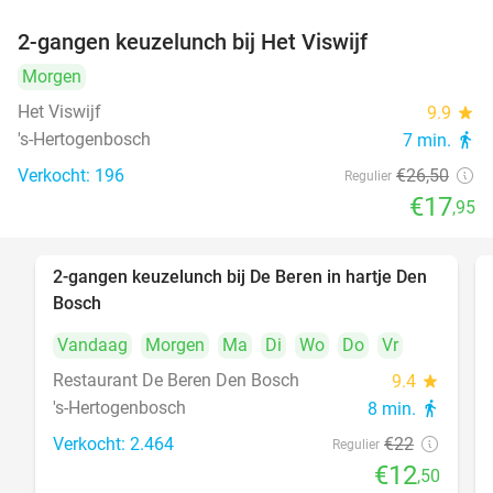
2-gangen keuzelunch bij Het Viswijf
32%
Morgen
Het Viswijf
9.9
star
's-Hertogenbosch
7 min.
directions_walk
Verkocht: 196
€26
,50
Regulier
€17
,95
2-gangen keuzelunch bij De Beren in hartje Den
43%
Bosch
Vandaag
Morgen
Ma
Di
Wo
Do
Vr
Restaurant De Beren Den Bosch
9.4
star
's-Hertogenbosch
8 min.
directions_walk
Verkocht: 2.464
€22
Regulier
€12
,50