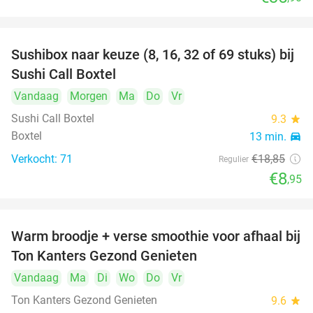
Sushibox naar keuze (8, 16, 32 of 69 stuks) bij
53%
Sushi Call Boxtel
Vandaag
Morgen
Ma
Do
Vr
Sushi Call Boxtel
9.3
star
Boxtel
13 min.
directions_car
Verkocht: 71
€18
,85
Regulier
€8
,95
Warm broodje + verse smoothie voor afhaal bij
43%
Ton Kanters Gezond Genieten
Vandaag
Ma
Di
Wo
Do
Vr
Ton Kanters Gezond Genieten
9.6
star