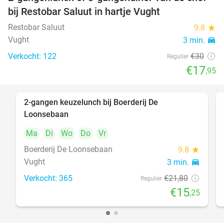
40%
bij Restobar Saluut in hartje Vught
Restobar Saluut
9.8
star
Vught
3 min.
directions_car
Verkocht: 122
€30
Regulier
€17
,95
2-gangen keuzelunch bij Boerderij De
30%
Loonsebaan
Ma
Di
Wo
Do
Vr
Boerderij De Loonsebaan
9.8
star
Vught
3 min.
directions_car
Verkocht: 365
€21
,80
Regulier
€15
,25