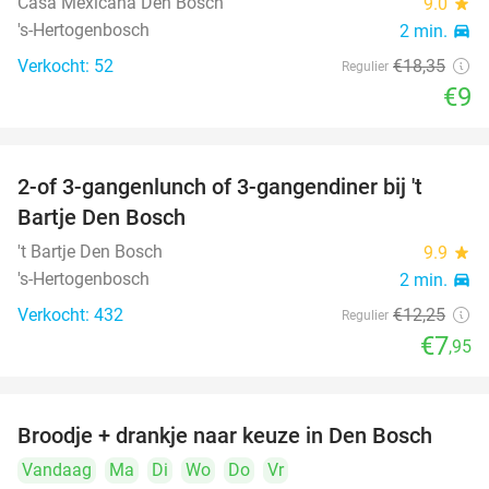
Casa Mexicana Den Bosch
9.0
star
's-Hertogenbosch
2 min.
directions_car
Verkocht: 52
€18
,35
Regulier
€9
2-of 3-gangenlunch of 3-gangendiner bij 't
35%
Bartje Den Bosch
't Bartje Den Bosch
9.9
star
's-Hertogenbosch
2 min.
directions_car
Verkocht: 432
€12
,25
Regulier
€7
,95
Broodje + drankje naar keuze in Den Bosch
41%
Vandaag
Ma
Di
Wo
Do
Vr