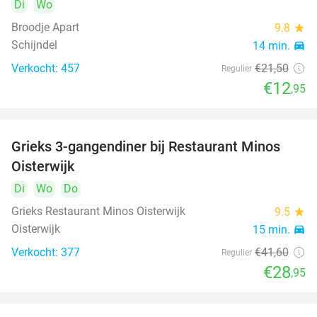
Di
Wo
Broodje Apart
9.8
star
Schijndel
14 min.
directions_car
Verkocht: 457
€21
,50
Regulier
€12
,95
Grieks 3-gangendiner bij Restaurant Minos
30%
Oisterwijk
Di
Wo
Do
Grieks Restaurant Minos Oisterwijk
9.5
star
Oisterwijk
15 min.
directions_car
Verkocht: 377
€41
,60
Regulier
€28
,95