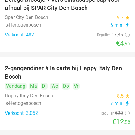
37%
afhaal bij SPAR City Den Bosch
Spar City Den Bosch
9.7
star
's-Hertogenbosch
6 min.
directions_walk
Verkocht: 482
€7
,85
Regulier
€4
,95
2-gangendiner à la carte bij Happy Italy Den
35%
Bosch
Vandaag
Ma
Di
Wo
Do
Vr
Happy Italy Den Bosch
8.5
star
's-Hertogenbosch
7 min.
directions_walk
Verkocht: 3.052
€20
Regulier
€12
,95