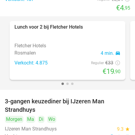
€4
,95
Lunch voor 2 bij Fletcher Hotels
40%
Fletcher Hotels
Rosmalen
4 min.
directions_car
Verkocht: 4.875
€33
Regulier
€19
,90
3-gangen keuzediner bij IJzeren Man
29%
Strandhuys
Morgen
Ma
Di
Wo
IJzeren Man Strandhuys
9.3
star