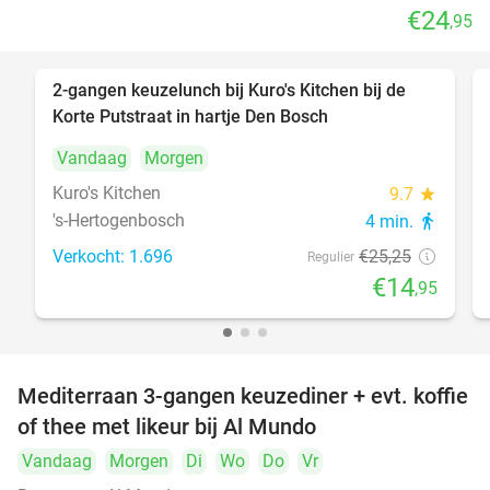
€24
,95
2-gangen keuzelunch bij Kuro's Kitchen bij de
41%
Korte Putstraat in hartje Den Bosch
Vandaag
Morgen
Kuro's Kitchen
9.7
star
's-Hertogenbosch
4 min.
directions_walk
Verkocht: 1.696
€25
,25
Regulier
€14
,95
Mediterraan 3-gangen keuzediner + evt. koffie
27%
of thee met likeur bij Al Mundo
Vandaag
Morgen
Di
Wo
Do
Vr