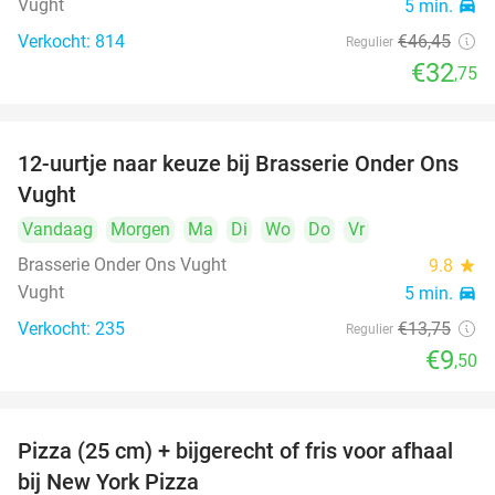
Vught
5 min.
directions_car
Verkocht: 814
€46
,45
Regulier
€32
,75
12-uurtje naar keuze bij Brasserie Onder Ons
31%
Vught
Vandaag
Morgen
Ma
Di
Wo
Do
Vr
Brasserie Onder Ons Vught
9.8
star
Vught
5 min.
directions_car
Verkocht: 235
€13
,75
Regulier
€9
,50
Pizza (25 cm) + bijgerecht of fris voor afhaal
48%
bij New York Pizza