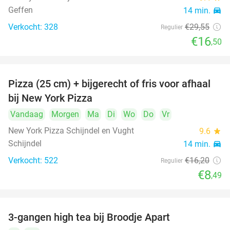
Geffen
14 min.
directions_car
Verkocht: 328
€29
,55
Regulier
€16
,50
Pizza (25 cm) + bijgerecht of fris voor afhaal
48%
bij New York Pizza
Vandaag
Morgen
Ma
Di
Wo
Do
Vr
New York Pizza Schijndel en Vught
9.6
star
Schijndel
14 min.
directions_car
Verkocht: 522
€16
,20
Regulier
€8
,49
3-gangen high tea bij Broodje Apart
40%