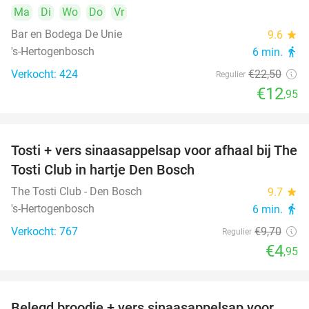
Ma
Di
Wo
Do
Vr
Bar en Bodega De Unie
9.6
star
's-Hertogenbosch
6 min.
directions_walk
Verkocht: 424
€22
,50
Regulier
€12
,95
Tosti + vers sinaasappelsap voor afhaal bij The
49%
Tosti Club in hartje Den Bosch
The Tosti Club - Den Bosch
9.7
star
's-Hertogenbosch
6 min.
directions_walk
Verkocht: 767
€9
,70
Regulier
€4
,95
Belegd broodje + vers sinaasappelsap voor