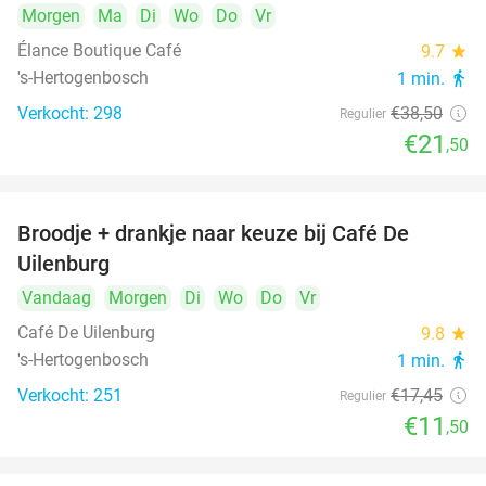
Morgen
Ma
Di
Wo
Do
Vr
Élance Boutique Café
9.7
star
's-Hertogenbosch
1 min.
directions_walk
Verkocht: 298
€38
,50
Regulier
€21
,50
Broodje + drankje naar keuze bij Café De
34%
Uilenburg
Vandaag
Morgen
Di
Wo
Do
Vr
Café De Uilenburg
9.8
star
's-Hertogenbosch
1 min.
directions_walk
Verkocht: 251
€17
,45
Regulier
€11
,50