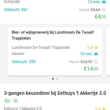
Schijndel
13 min.
directions_car
Verkocht: 467
€8
,64
Regulier
€4
,95
Bier- of wijnproeverij bij Lunchroom De Twaalf
40%
Trappisten
Lunchroom De Twaalf Trappisten
9.8
star
Haaren
13 min.
directions_car
Verkocht: 209
€24
,95
Regulier
€14
,95
3-gangen keuzediner bij Eethuys 't Akkertje 2.0
44%
Do
Vr
Eethuys 't Akkertje 2.0
9.4
star