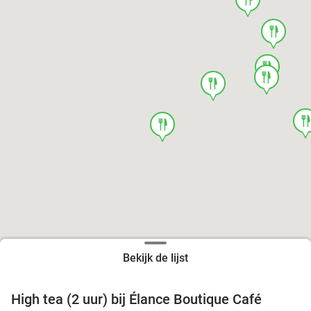
food
food
food
food
foo
food
Bekijk de lijst
High tea (2 uur) bij Élance Boutique Café
44%