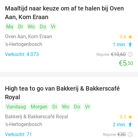
Maaltijd naar keuze om af te halen bij Oven
48%
Aan, Kom Eraan
Ma
Di
Wo
Do
Vr
Oven Aan, Kom Eraan
9.6
star
's-Hertogenbosch
1 min.
directions_walk
Verkocht: 4.073
€10
,60
Regulier
€5
,50
High tea to go van Bakkerij & Bakkerscafé
40%
Royal
Vandaag
Morgen
Di
Wo
Do
Vr
Bakkerij & Bakkerscafé Royal
9.3
star
's-Hertogenbosch
2 min.
directions_walk
Verkocht: 71
€30
Regulier