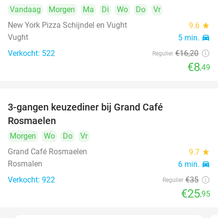
Vandaag
Morgen
Ma
Di
Wo
Do
Vr
New York Pizza Schijndel en Vught
9.6
star
Vught
5 min.
directions_car
Verkocht: 522
€16
,20
Regulier
€8
,49
3-gangen keuzediner bij Grand Café
26%
Rosmaelen
Morgen
Wo
Do
Vr
Grand Café Rosmaelen
9.7
star
Rosmalen
6 min.
directions_car
Verkocht: 922
€35
Regulier
€25
,95