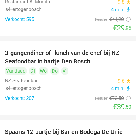
Restaurant Al Mundo
9.8
star
's-Hertogenbosch
4 min.
directions_walk
Verkocht: 595
€41
,20
Regulier
€29
,95
3-gangendiner of -lunch van de chef bij NZ
46%
Seafoodbar in hartje Den Bosch
Vandaag
Di
Wo
Do
Vr
NZ Seafoodbar
9.6
star
's-Hertogenbosch
4 min.
directions_walk
Verkocht: 207
€72
,50
Regulier
€39
,50
Spaans 12-uurtje bij Bar en Bodega De Unie
42%