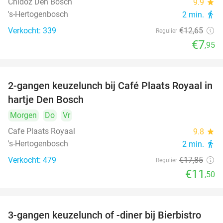
Chidóz Den Bosch
9.9
star
's-Hertogenbosch
2 min.
directions_walk
Verkocht: 339
€12
,65
Regulier
€7
,95
2-gangen keuzelunch bij Café Plaats Royaal in
36%
hartje Den Bosch
Morgen
Do
Vr
Cafe Plaats Royaal
9.8
star
's-Hertogenbosch
2 min.
directions_walk
Verkocht: 479
€17
,85
Regulier
€11
,50
3-gangen keuzelunch of -diner bij Bierbistro
41%