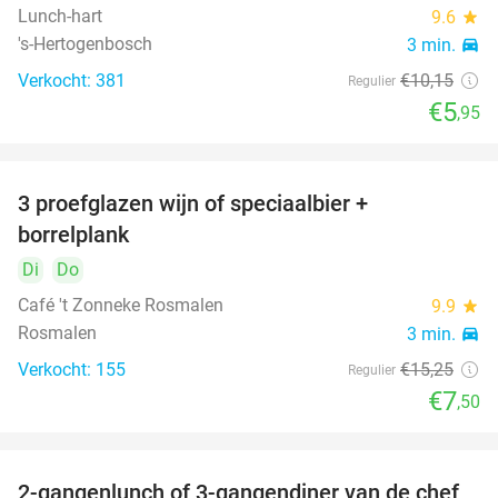
Lunch-hart
9.6
star
's-Hertogenbosch
3 min.
directions_car
Verkocht: 381
€10
,15
Regulier
€5
,95
3 proefglazen wijn of speciaalbier +
51%
borrelplank
Di
Do
Café 't Zonneke Rosmalen
9.9
star
Rosmalen
3 min.
directions_car
Verkocht: 155
€15
,25
Regulier
€7
,50
2-gangenlunch of 3-gangendiner van de chef