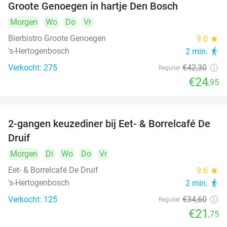
Groote Genoegen in hartje Den Bosch
Morgen
Wo
Do
Vr
Bierbistro Groote Genoegen
9.0
star
's-Hertogenbosch
2 min.
directions_walk
Verkocht: 275
€42
,30
Regulier
€24
,95
2-gangen keuzediner bij Eet- & Borrelcafé De
37%
Druif
Morgen
Di
Wo
Do
Vr
Eet- & Borrelcafé De Druif
9.6
star
's-Hertogenbosch
2 min.
directions_walk
Verkocht: 125
€34
,60
Regulier
€21
,75