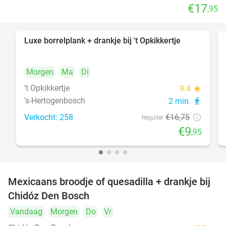
€17
,95
Luxe borrelplank + drankje bij 't Opkikkertje
41%
Morgen
Ma
Di
't Opkikkertje
9.4
star
's-Hertogenbosch
2 min.
directions_walk
Verkocht: 258
€16
,75
Regulier
€9
,95
Mexicaans broodje of quesadilla + drankje bij
37%
Chidóz Den Bosch
Vandaag
Morgen
Do
Vr