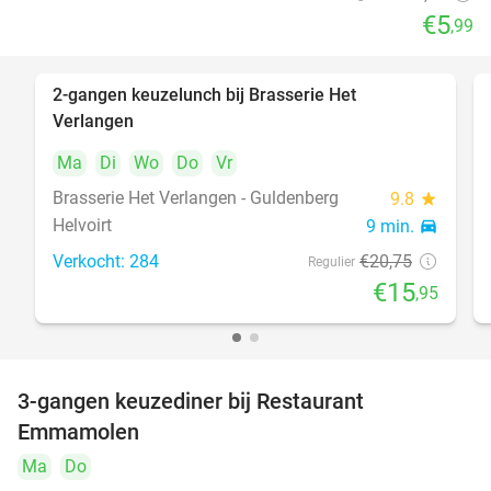
€5
,99
2-gangen keuzelunch bij Brasserie Het
23%
Verlangen
Ma
Di
Wo
Do
Vr
Brasserie Het Verlangen - Guldenberg
9.8
star
Helvoirt
9 min.
directions_car
Verkocht: 284
€20
,75
Regulier
€15
,95
3-gangen keuzediner bij Restaurant
27%
Emmamolen
Ma
Do