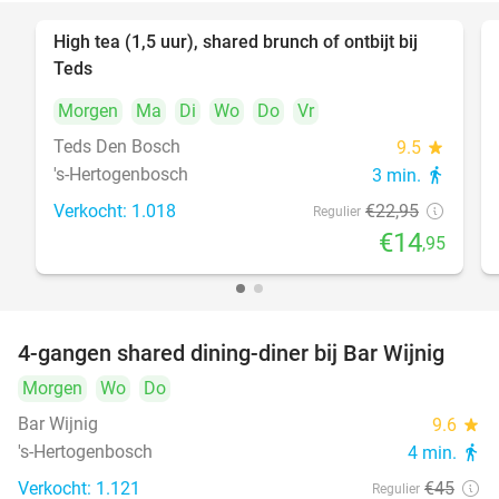
High tea (1,5 uur), shared brunch of ontbijt bij
35%
Teds
Morgen
Ma
Di
Wo
Do
Vr
Teds Den Bosch
9.5
star
's-Hertogenbosch
3 min.
directions_walk
Verkocht: 1.018
€22
,95
Regulier
€14
,95
4-gangen shared dining-diner bij Bar Wijnig
45%
Morgen
Wo
Do
Bar Wijnig
9.6
star
's-Hertogenbosch
4 min.
directions_walk
Verkocht: 1.121
€45
Regulier