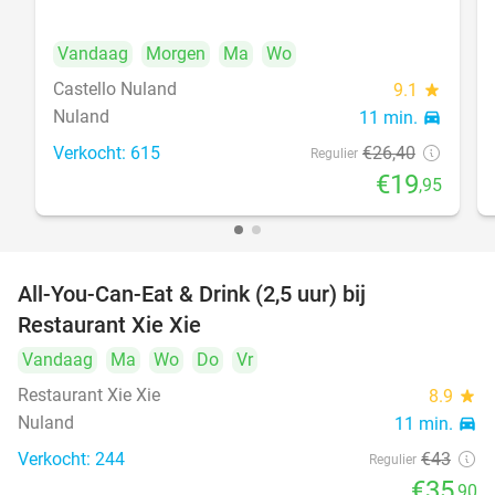
Vandaag
Morgen
Ma
Wo
Castello Nuland
9.1
star
Nuland
11 min.
directions_car
Verkocht: 615
€26
,40
Regulier
€19
,95
All-You-Can-Eat & Drink (2,5 uur) bij
17%
Restaurant Xie Xie
Vandaag
Ma
Wo
Do
Vr
Restaurant Xie Xie
8.9
star
Nuland
11 min.
directions_car
Verkocht: 244
€43
Regulier
€35
,90