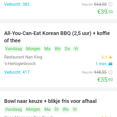
Verkocht: 382
€64
,50
Regulier
€39
,50
All-You-Can-Eat Korean BBQ (2,5 uur) + koffie
26%
of thee
Vandaag
Morgen
Ma
Wo
Do
Vr
Restaurant Nan King
9.9
star
's-Hertogenbosch
1 min.
directions_car
Verkocht: 417
€48
,55
Regulier
€35
,90
Bowl naar keuze + blikje fris voor afhaal
51%
Vandaag
Morgen
Ma
Di
Wo
Vr