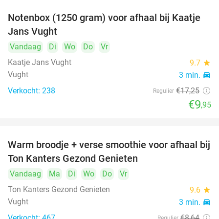
Notenbox (1250 gram) voor afhaal bij Kaatje
42%
Jans Vught
Vandaag
Di
Wo
Do
Vr
Kaatje Jans Vught
9.7
star
Vught
3 min.
directions_car
Verkocht: 238
€17
,25
Regulier
€9
,95
Warm broodje + verse smoothie voor afhaal bij
43%
Ton Kanters Gezond Genieten
Vandaag
Ma
Di
Wo
Do
Vr
Ton Kanters Gezond Genieten
9.6
star
Vught
3 min.
directions_car
Verkocht: 467
€8
,64
Regulier