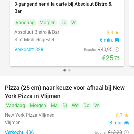
3-gangendiner à la carte bij Absoluut Bistro &
37%
Bar
Vandaag
Morgen
Do
Vr
Absoluut Bistro & Bar
9.8
star
Sint-Michielsgestel
6 min.
directions_car
Verkocht: 328
€40
,95
Regulier
€25
,75
Pizza (25 cm) naar keuze voor afhaal bij New
55%
York Pizza in Vlijmen
Vandaag
Morgen
Ma
Di
Wo
Do
Vr
New York Pizza Vlijmen
8.7
star
Vlijmen
8 min.
directions_car
Verkocht: 406
€13
,20
Regulier