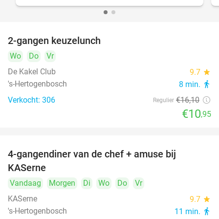
2-gangen keuzelunch
32%
Wo
Do
Vr
De Kakel Club
9.7
star
's-Hertogenbosch
8 min.
directions_walk
Verkocht: 306
€16
,10
Regulier
€10
,95
4-gangendiner van de chef + amuse bij
39%
KASerne
Vandaag
Morgen
Di
Wo
Do
Vr
KASerne
9.7
star
's-Hertogenbosch
11 min.
directions_walk