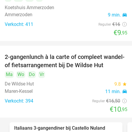
Koetshuis Ammerzoden
Ammerzoden
9 min.
directions_car
Verkocht: 411
€16
Regulier
€9
,95
2-gangenlunch à la carte of compleet wandel-
34%
of fietsarrangement bij De Wildse Hut
Ma
Wo
Do
Vr
De Wildse Hut
9.8
star
Maren-Kessel
11 min.
directions_car
Verkocht: 394
€16
,50
Regulier
€10
,95
Italiaans 3-gangendiner bij Castello Nuland
24%