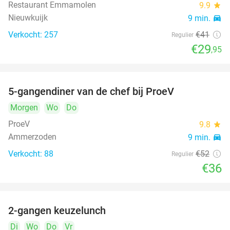
Restaurant Emmamolen
9.9
star
Nieuwkuijk
9 min.
directions_car
Verkocht: 257
€41
Regulier
€29
,95
5-gangendiner van de chef bij ProeV
31%
Morgen
Wo
Do
ProeV
9.8
star
Ammerzoden
9 min.
directions_car
Verkocht: 88
€52
Regulier
€36
2-gangen keuzelunch
38%
Di
Wo
Do
Vr