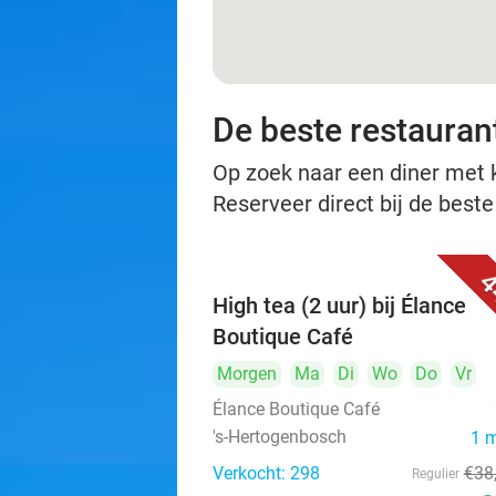
De beste restauran
Op zoek naar een diner met ko
Reserveer direct bij de best
4
High tea (2 uur) bij Élance
Boutique Café
Morgen
Ma
Di
Wo
Do
Vr
Élance Boutique Café
's-Hertogenbosch
1 
Verkocht: 298
€38
Regulier