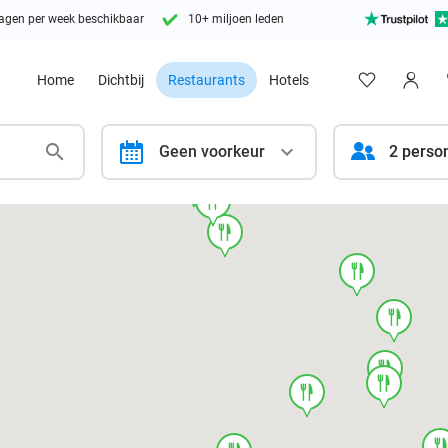
agen per week beschikbaar
10+ miljoen leden
Home
Dichtbij
Restaurants
Hotels
calendar
Geen voorkeur
2 perso
food
food
food
food
food
food
food
food
foo