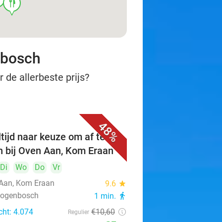
food
nbosch
 de allerbeste prijs?
48%
tijd naar keuze om af te
n bij Oven Aan, Kom Eraan
Di
Wo
Do
Vr
Aan, Kom Eraan
9.6
star
rtogenbosch
1 min.
directions_walk
cht: 4.074
€10
,60
Regulier