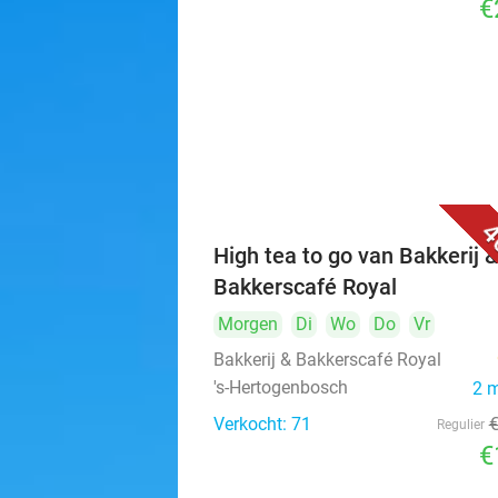
€
4
High tea to go van Bakkerij 
Bakkerscafé Royal
Morgen
Di
Wo
Do
Vr
Bakkerij & Bakkerscafé Royal
's-Hertogenbosch
2 
Verkocht: 71
Regulier
€