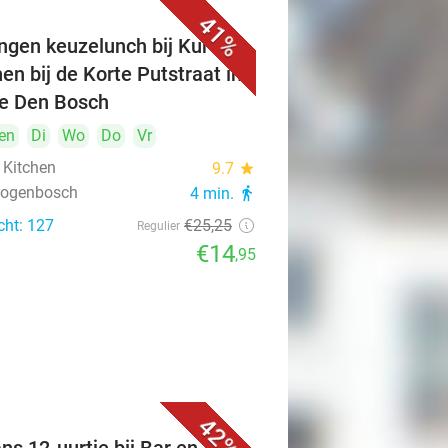
41%
ngen keuzelunch bij Kuro's
hen bij de Korte Putstraat in
je Den Bosch
en
Di
Wo
Do
Vr
 Kitchen
9.7
star
rtogenbosch
4 min.
directions_walk
cht: 127
€25
,25
Regulier
€14
,95
42%