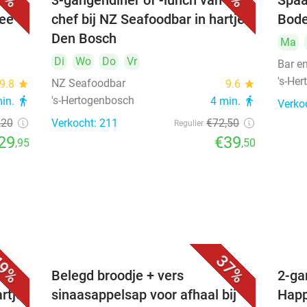
3-gangendiner of -lunch van de
Spaa
hee
chef bij NZ Seafoodbar in hartje
Bode
Den Bosch
Ma
Di
Wo
Do
Vr
Bar e
's-He
NZ Seafoodbar
9.8
star
9.6
star
's-Hertogenbosch
min.
directions_walk
4 min.
directions_walk
Verko
,20
Verkocht: 211
€72
,50
Regulier
29
€39
,95
,50
9%
37%
voor
Belegd broodje + vers
2-ga
artje
sinaasappelsap voor afhaal bij
Happ