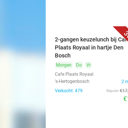
3
2-gangen keuzelunch bij Caf
Plaats Royaal in hartje Den
Bosch
Morgen
Do
Vr
Cafe Plaats Royaal
's-Hertogenbosch
2 
Verkocht: 479
€17
Regulier
€