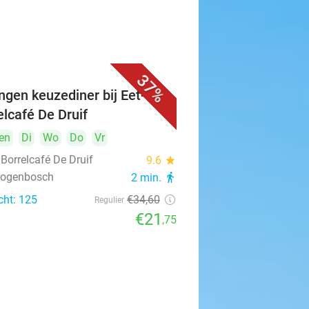
37%
ngen keuzediner bij Eet- &
elcafé De Druif
en
Di
Wo
Do
Vr
 Borrelcafé De Druif
9.6
star
rtogenbosch
2 min.
directions_walk
cht: 125
€34
,60
Regulier
€21
,75