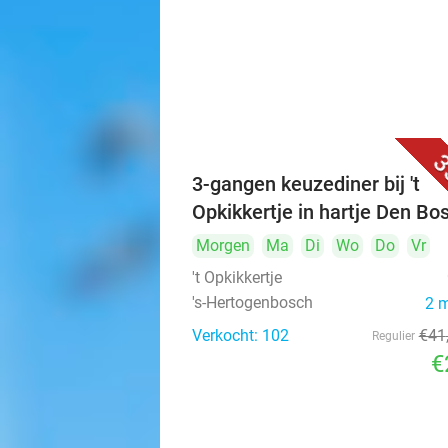
3
3-gangen keuzediner bij 't
Opkikkertje in hartje Den Bo
Morgen
Ma
Di
Wo
Do
Vr
't Opkikkertje
's-Hertogenbosch
2 
Verkocht: 102
€41
Regulier
€