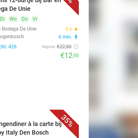
ns 12-uurtje bij Bar en
ga De Unie
Di
Wo
Do
Vr
n Bodega De Unie
9.6
star
rtogenbosch
6 min.
directions_walk
cht: 426
€22
,50
Regulier
€12
,95
35%
ngendiner à la carte bij
y Italy Den Bosch