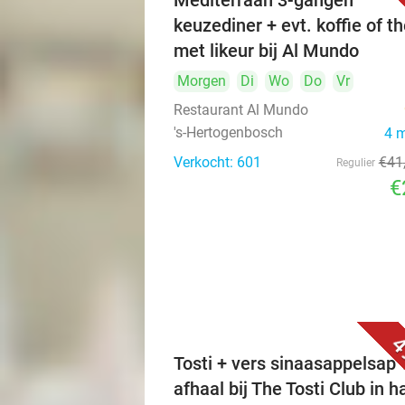
Mediterraan 3-gangen
keuzediner + evt. koffie of t
met likeur bij Al Mundo
Morgen
Di
Wo
Do
Vr
Restaurant Al Mundo
's-Hertogenbosch
4 
Verkocht: 601
€41
Regulier
€
4
Tosti + vers sinaasappelsap 
afhaal bij The Tosti Club in h