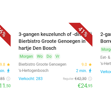
6%
41%
é
3-gangen keuzelunch of -diner bij
2-ga
Bierbistro Groote Genoegen in
Borr
hartje Den Bosch
Morg
Morgen
Wo
Do
Vr
Eet- &
's-He
Bierbistro Groote Genoegen
9.8
star
9.0
star
's-Hertogenbosch
min.
directions_walk
2 min.
directions_walk
Verko
,85
Verkocht: 283
€42
,30
Regulier
11
€24
,50
,95