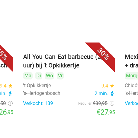
5%
30%
All-You-Can-Eat barbecue (2,5
Mexi
sch
uur) bij 't Opkikkertje
+ dr
Ma
Di
Wo
Vr
Morg
't Opkikkertje
Chidó
9.4
star
9.4
star
's-Hertogenbosch
's-He
min.
directions_walk
2 min.
directions_walk
,50
Verkocht: 139
€39
,95
Verko
Regulier
26
€27
,95
,95