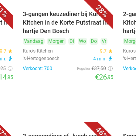
1%
28%
's
3-gangen keuzediner bij Kuro's
2-ga
t in
Kitchen in de Korte Putstraat in
Kitc
hartje Den Bosch
hart
Vandaag
Morgen
Di
Wo
Do
Vr
Morg
Kuro's Kitchen
Kuro's
9.7
star
9.7
star
's-Hertogenbosch
's-He
min.
directions_walk
4 min.
directions_walk
,25
Verkocht: 700
€37
,50
Verko
Regulier
14
€26
,95
,95
7%
46%