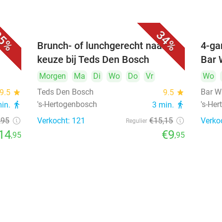
5%
34%
unch
Brunch- of lunchgerecht naar
4-ga
keuze bij Teds Den Bosch
Bar 
Morgen
Ma
Di
Wo
Do
Vr
Wo
Teds Den Bosch
Bar W
9.5
star
9.5
star
's-Hertogenbosch
's-He
min.
directions_walk
3 min.
directions_walk
,95
Verkocht: 121
€15
,15
Verko
Regulier
14
€9
,95
,95