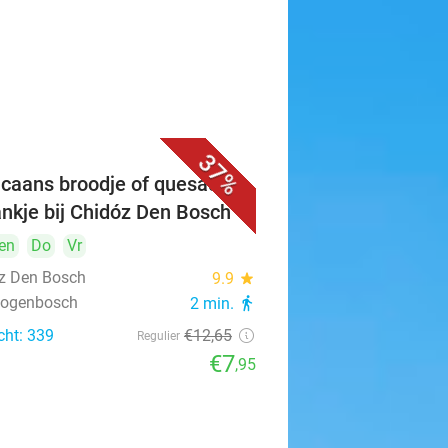
37%
caans broodje of quesadilla
ankje bij Chidóz Den Bosch
en
Do
Vr
z Den Bosch
9.9
star
rtogenbosch
2 min.
directions_walk
cht: 339
€12
,65
Regulier
€7
,95