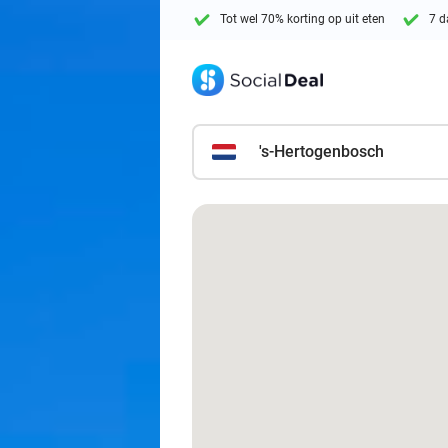
Tot wel 70% korting op uit eten
7 d
's-Hertogenbosch