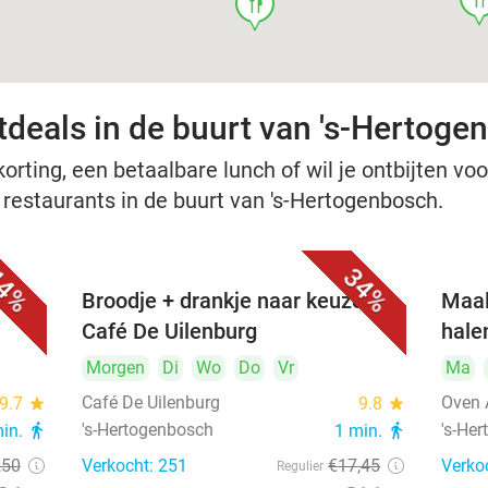
food
tdeals in de buurt van 's-Hertoge
rting, een betaalbare lunch of wil je ontbijten voor
e restaurants in de buurt van 's-Hertogenbosch.
4%
34%
Broodje + drankje naar keuze bij
Maal
Café De Uilenburg
hale
Morgen
Di
Wo
Do
Vr
Ma
Café De Uilenburg
Oven 
9.7
star
9.8
star
's-Hertogenbosch
's-He
min.
directions_walk
1 min.
directions_walk
,50
Verkocht: 251
€17
,45
Verko
Regulier