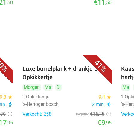
21
€11
,50
,50
0%
41%
&
Luxe borrelplank + drankje bij 't
Kaas
Opkikkertje
hart
Morgen
Ma
Di
Ma
't Opkikkertje
't Opk
9.3
star
9.4
star
's-Hertogenbosch
's-He
min.
directions_walk
2 min.
directions_walk
€30
Verkocht: 258
€16
,75
Verko
Regulier
17
€9
,95
,95