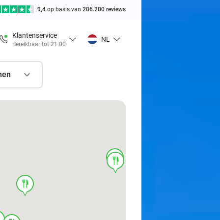
9,4
op basis van
206.200 reviews
Klantenservice
NL
Bereikbaar tot 21:00
nen
food
food
food
d