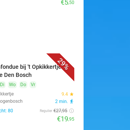
€5
,50
29%
fondue bij 't Opkikkertje in
je Den Bosch
Di
Wo
Do
Vr
ikkertje
9.4
star
rtogenbosch
2 min.
directions_walk
cht: 80
€27
,95
Regulier
€19
,95