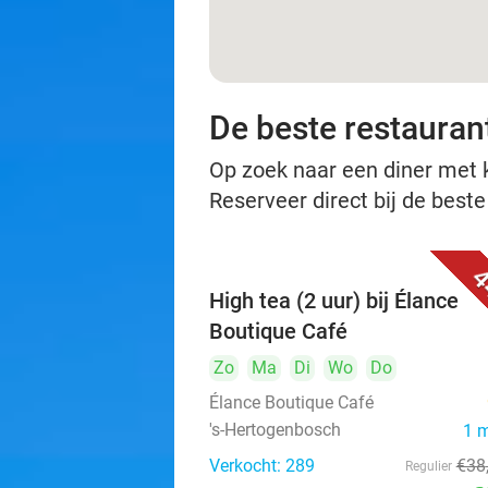
De beste restauran
Op zoek naar een diner met ko
Reserveer direct bij de best
4
High tea (2 uur) bij Élance
Boutique Café
Zo
Ma
Di
Wo
Do
Élance Boutique Café
's-Hertogenbosch
1 
Verkocht: 289
€38
Regulier