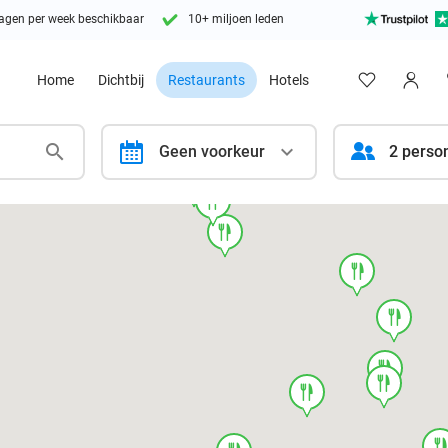
agen per week beschikbaar
10+ miljoen leden
Home
Dichtbij
Restaurants
Hotels
calendar
Geen voorkeur
2 perso
food
food
food
food
food
food
food
food
foo