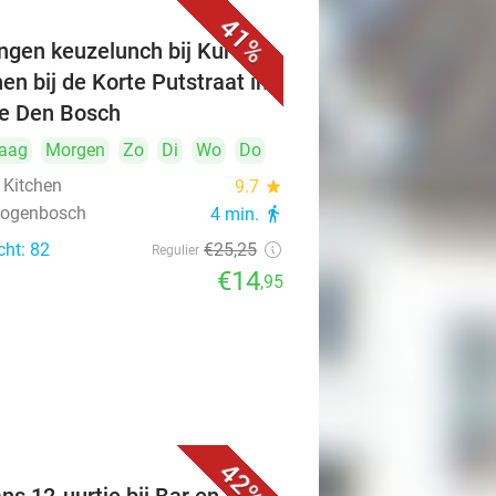
41%
ngen keuzelunch bij Kuro's
hen bij de Korte Putstraat in
je Den Bosch
aag
Morgen
Zo
Di
Wo
Do
 Kitchen
9.7
star
rtogenbosch
4 min.
directions_walk
cht: 82
€25
,25
Regulier
€14
,95
42%