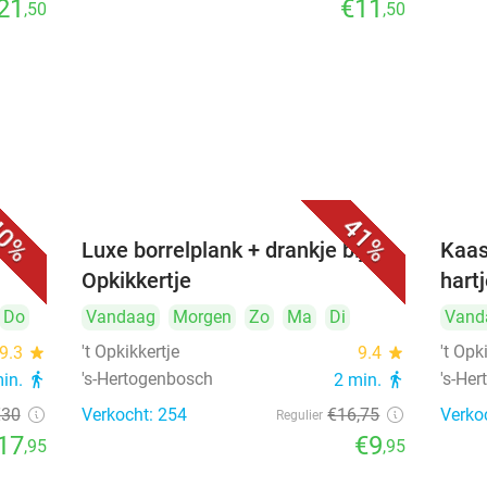
21
€11
,50
,50
0%
41%
&
Luxe borrelplank + drankje bij 't
Kaas
Opkikkertje
hart
Do
Vandaag
Morgen
Zo
Ma
Di
Vand
't Opkikkertje
't Opk
9.3
star
9.4
star
's-Hertogenbosch
's-He
min.
directions_walk
2 min.
directions_walk
€30
Verkocht: 254
€16
,75
Verko
Regulier
17
€9
,95
,95