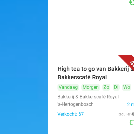
€
4
High tea to go van Bakkerij 
Bakkerscafé Royal
Vandaag
Morgen
Zo
Di
Wo
Bakkerij & Bakkerscafé Royal
's-Hertogenbosch
2 
Verkocht: 67
Regulier
€