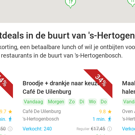
food
tdeals in de buurt van 's-Hertoge
rting, een betaalbare lunch of wil je ontbijten voor
e restaurants in de buurt van 's-Hertogenbosch.
4%
34%
Broodje + drankje naar keuze bij
Maal
Café De Uilenburg
hale
Vandaag
Morgen
Zo
Di
Wo
Do
Vand
Café De Uilenburg
Oven 
9.7
star
9.8
star
's-Hertogenbosch
's-He
min.
directions_walk
1 min.
directions_walk
,50
Verkocht: 240
€17
,45
Verko
Regulier