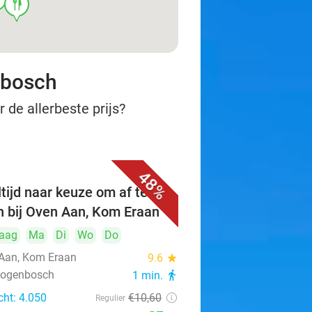
food
nbosch
 de allerbeste prijs?
48%
tijd naar keuze om af te
n bij Oven Aan, Kom Eraan
aag
Ma
Di
Wo
Do
Aan, Kom Eraan
9.6
star
rtogenbosch
1 min.
directions_walk
cht: 4.050
€10
,60
Regulier