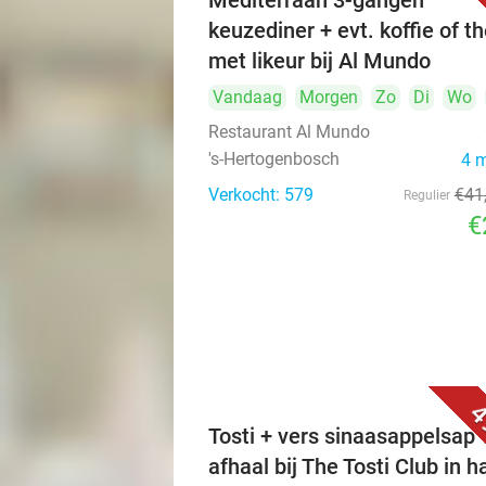
Mediterraan 3-gangen
keuzediner + evt. koffie of t
met likeur bij Al Mundo
Vandaag
Morgen
Zo
Di
Wo
Restaurant Al Mundo
's-Hertogenbosch
4 
Verkocht: 579
€41
Regulier
€
4
Tosti + vers sinaasappelsap 
afhaal bij The Tosti Club in h