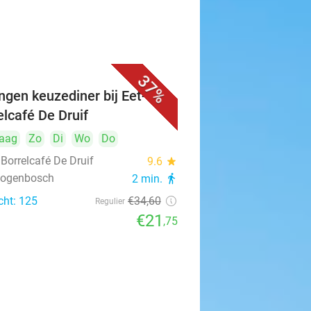
37%
ngen keuzediner bij Eet- &
elcafé De Druif
aag
Zo
Di
Wo
Do
 Borrelcafé De Druif
9.6
star
rtogenbosch
2 min.
directions_walk
cht: 125
€34
,60
Regulier
€21
,75