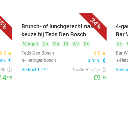
5%
34%
unch
Brunch- of lunchgerecht naar
4-ga
keuze bij Teds Den Bosch
Bar 
Morgen
Zo
Ma
Di
Wo
Do
Zo
Teds Den Bosch
Bar W
9.5
star
9.5
star
's-Hertogenbosch
's-He
min.
directions_walk
3 min.
directions_walk
,95
Verkocht: 121
€15
,15
Verko
Regulier
14
€9
,95
,95