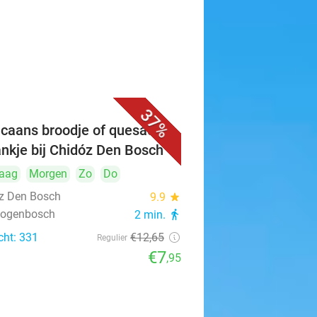
37%
caans broodje of quesadilla
ankje bij Chidóz Den Bosch
aag
Morgen
Zo
Do
z Den Bosch
9.9
star
rtogenbosch
2 min.
directions_walk
cht: 331
€12
,65
Regulier
€7
,95