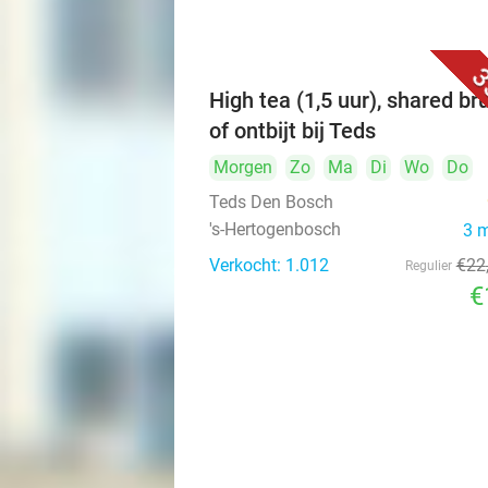
3
High tea (1,5 uur), shared br
of ontbijt bij Teds
Morgen
Zo
Ma
Di
Wo
Do
Teds Den Bosch
's-Hertogenbosch
3 
Verkocht: 1.012
€22
Regulier
€