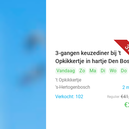
3
3-gangen keuzediner bij 't
Opkikkertje in hartje Den Bo
Vandaag
Zo
Ma
Di
Wo
Do
't Opkikkertje
's-Hertogenbosch
2 
Verkocht: 102
€41
Regulier
€