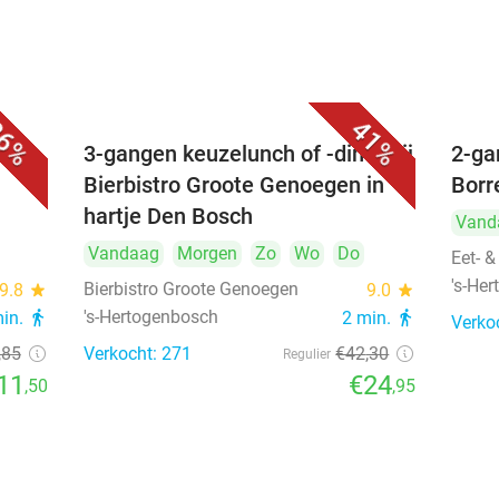
6%
41%
é
3-gangen keuzelunch of -diner bij
2-ga
Bierbistro Groote Genoegen in
Borr
hartje Den Bosch
Vand
Vandaag
Morgen
Zo
Wo
Do
Eet- &
's-He
Bierbistro Groote Genoegen
9.8
star
9.0
star
's-Hertogenbosch
min.
directions_walk
2 min.
directions_walk
Verko
,85
Verkocht: 271
€42
,30
Regulier
11
€24
,50
,95