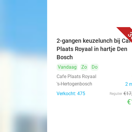
3
2-gangen keuzelunch bij Caf
Plaats Royaal in hartje Den
Bosch
Vandaag
Zo
Do
Cafe Plaats Royaal
's-Hertogenbosch
2 
Verkocht: 475
€17
Regulier
€