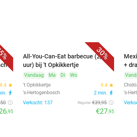
5%
30%
All-You-Can-Eat barbecue (2,5
Mexi
sch
uur) bij 't Opkikkertje
+ dr
Vandaag
Ma
Di
Wo
Vand
't Opkikkertje
Chidó
9.4
star
9.4
star
's-Hertogenbosch
's-He
min.
directions_walk
2 min.
directions_walk
,50
Verkocht: 137
€39
,95
Verko
Regulier
26
€27
,95
,95