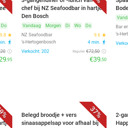
3-gangendiner of -lunch van de
Spaa
hee
chef bij NZ Seafoodbar in hartje
Bode
Den Bosch
Vand
Do
Vandaag
Morgen
Di
Wo
Do
Bar e
's-He
NZ Seafoodbar
9.8
star
9.6
star
's-Hertogenbosch
min.
directions_walk
4 min.
directions_walk
Verko
,20
Verkocht: 202
€72
,50
Regulier
29
€39
,95
,50
9%
37%
voor
Belegd broodje + vers
2-ga
artje
sinaasappelsap voor afhaal bij
Happ