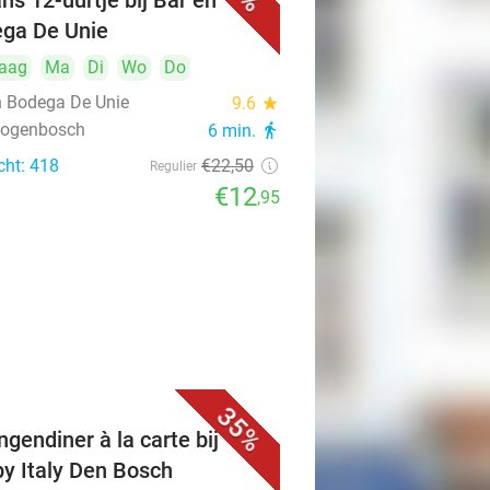
ns 12-uurtje bij Bar en
ga De Unie
aag
Ma
Di
Wo
Do
n Bodega De Unie
9.6
star
rtogenbosch
6 min.
directions_walk
cht: 418
€22
,50
Regulier
€12
,95
35%
ngendiner à la carte bij
y Italy Den Bosch