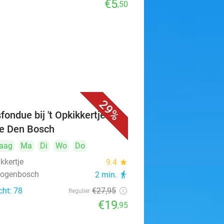
€5
,50
29%
fondue bij 't Opkikkertje in
je Den Bosch
aag
Ma
Di
Wo
Do
ikkertje
9.4
star
rtogenbosch
2 min.
directions_walk
cht: 78
€27
,95
Regulier
€19
,95