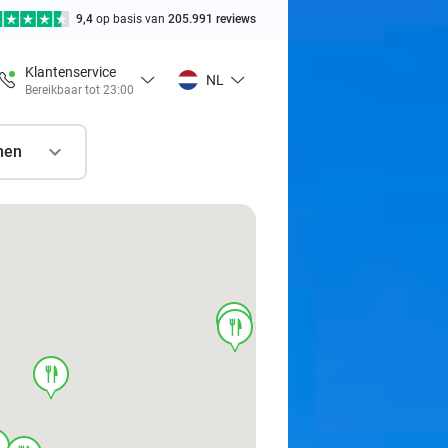
9,4
op basis van
205.991 reviews
Klantenservice
NL
Bereikbaar tot 23:00
nen
food
food
food
d