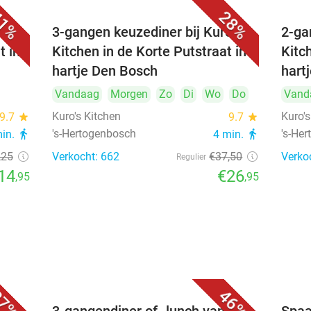
1%
28%
's
3-gangen keuzediner bij Kuro's
2-ga
t in
Kitchen in de Korte Putstraat in
Kitc
hartje Den Bosch
hart
Vandaag
Morgen
Zo
Di
Wo
Do
Vand
Kuro's Kitchen
Kuro's
9.7
star
9.7
star
's-Hertogenbosch
's-He
min.
directions_walk
4 min.
directions_walk
,25
Verkocht: 662
€37
,50
Verko
Regulier
14
€26
,95
,95
7%
46%