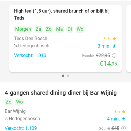
High tea (1,5 uur), shared brunch of ontbijt bij
35%
Teds
Morgen
Za
Zo
Ma
Di
Wo
Teds Den Bosch
9.5
star
's-Hertogenbosch
3 min.
directions_walk
Verkocht: 1.010
€22
,95
Regulier
€14
,95
4-gangen shared dining-diner bij Bar Wijnig
45%
Zo
Wo
Bar Wijnig
9.6
star
's-Hertogenbosch
4 min.
directions_walk
Verkocht: 1.109
€45
Regulier