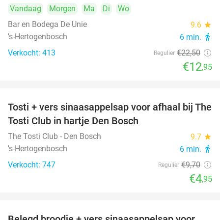
Vandaag
Morgen
Ma
Di
Wo
Bar en Bodega De Unie
9.6
star
's-Hertogenbosch
6 min.
directions_walk
Verkocht: 413
€22
,50
Regulier
€12
,95
Tosti + vers sinaasappelsap voor afhaal bij The
49%
Tosti Club in hartje Den Bosch
The Tosti Club - Den Bosch
9.7
star
's-Hertogenbosch
6 min.
directions_walk
Verkocht: 747
€9
,70
Regulier
€4
,95
Belegd broodje + vers sinaasappelsap voor