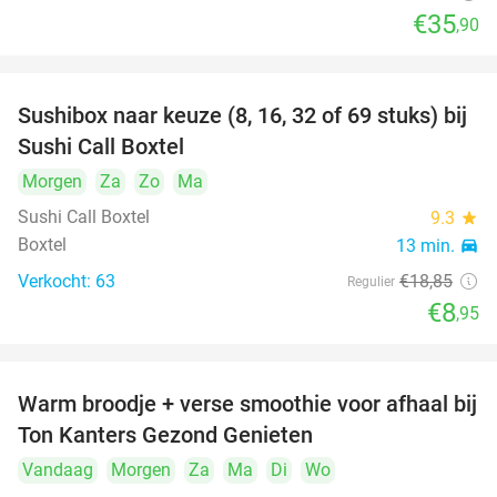
€35
,90
Sushibox naar keuze (8, 16, 32 of 69 stuks) bij
53%
Sushi Call Boxtel
Morgen
Za
Zo
Ma
Sushi Call Boxtel
9.3
star
Boxtel
13 min.
directions_car
Verkocht: 63
€18
,85
Regulier
€8
,95
Warm broodje + verse smoothie voor afhaal bij
43%
Ton Kanters Gezond Genieten
Vandaag
Morgen
Za
Ma
Di
Wo