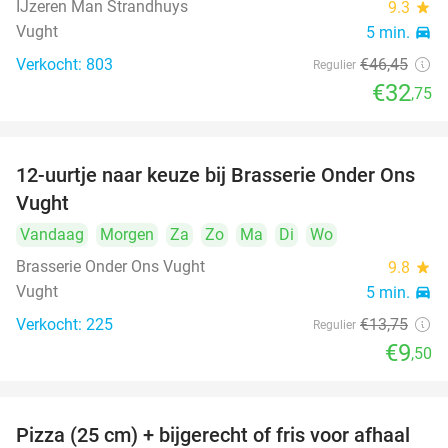
IJzeren Man Strandhuys
9.3
star
Vught
5 min.
directions_car
Verkocht: 803
€46
,45
Regulier
€32
,75
12-uurtje naar keuze bij Brasserie Onder Ons
31%
Vught
Vandaag
Morgen
Za
Zo
Ma
Di
Wo
Brasserie Onder Ons Vught
9.8
star
Vught
5 min.
directions_car
Verkocht: 225
€13
,75
Regulier
€9
,50
Pizza (25 cm) + bijgerecht of fris voor afhaal
48%