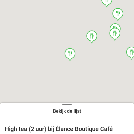
food
food
food
food
foo
food
Bekijk de lijst
High tea (2 uur) bij Élance Boutique Café
44%