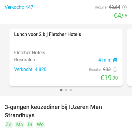
Verkocht: 447
€8
,64
Regulier
€4
,95
Lunch voor 2 bij Fletcher Hotels
40%
Fletcher Hotels
Rosmalen
4 min.
directions_car
Verkocht: 4.820
€33
Regulier
€19
,90
3-gangen keuzediner bij IJzeren Man
29%
Strandhuys
Zo
Ma
Di
Wo