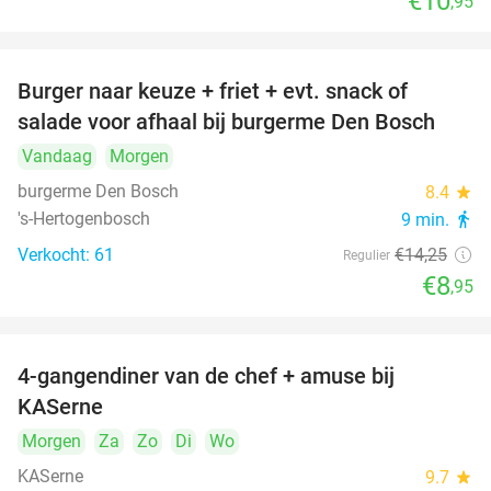
€10
,95
Burger naar keuze + friet + evt. snack of
37%
salade voor afhaal bij burgerme Den Bosch
Vandaag
Morgen
burgerme Den Bosch
8.4
star
's-Hertogenbosch
9 min.
directions_walk
Verkocht: 61
€14
,25
Regulier
€8
,95
4-gangendiner van de chef + amuse bij
39%
KASerne
Morgen
Za
Zo
Di
Wo
KASerne
9.7
star