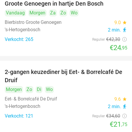
Groote Genoegen in hartje Den Bosch
Vandaag
Morgen
Za
Zo
Wo
Bierbistro Groote Genoegen
9.0
star
's-Hertogenbosch
2 min.
directions_walk
Verkocht: 265
€42
,30
Regulier
€24
,95
2-gangen keuzediner bij Eet- & Borrelcafé De
37%
Druif
Morgen
Zo
Di
Wo
Eet- & Borrelcafé De Druif
9.6
star
's-Hertogenbosch
2 min.
directions_walk
Verkocht: 121
€34
,60
Regulier
€21
,75