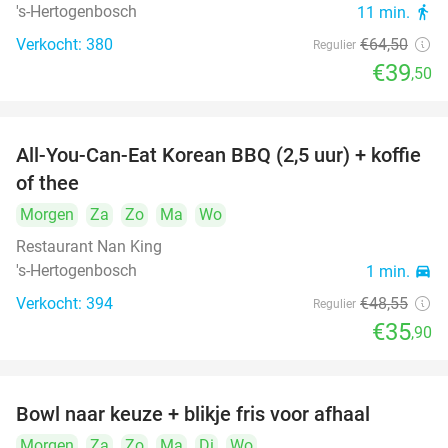
's-Hertogenbosch
11 min.
directions_walk
Verkocht: 380
€64
,50
Regulier
€39
,50
All-You-Can-Eat Korean BBQ (2,5 uur) + koffie
26%
of thee
Morgen
Za
Zo
Ma
Wo
Restaurant Nan King
's-Hertogenbosch
1 min.
directions_car
Verkocht: 394
€48
,55
Regulier
€35
,90
Bowl naar keuze + blikje fris voor afhaal
51%
Morgen
Za
Zo
Ma
Di
Wo