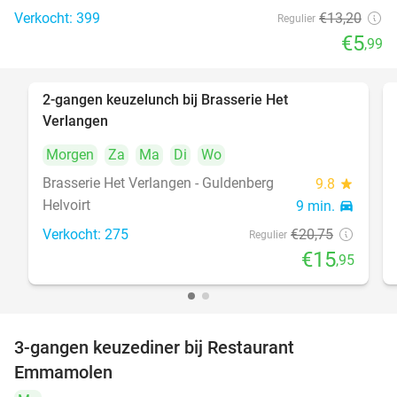
Verkocht: 399
€13
,20
Regulier
€5
,99
2-gangen keuzelunch bij Brasserie Het
23%
Verlangen
Morgen
Za
Ma
Di
Wo
Brasserie Het Verlangen - Guldenberg
9.8
star
Helvoirt
9 min.
directions_car
Verkocht: 275
€20
,75
Regulier
€15
,95
3-gangen keuzediner bij Restaurant
27%
Emmamolen