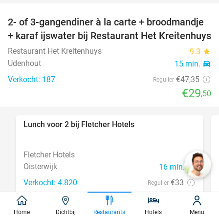
2- of 3-gangendiner à la carte + broodmandje
38%
+ karaf ijswater bij Restaurant Het Kreitenhuys
Restaurant Het Kreitenhuys
9.3
star
Udenhout
15 min.
directions_car
Verkocht: 187
€47
,35
Regulier
€29
,50
Lunch voor 2 bij Fletcher Hotels
40%
Fletcher Hotels
Oisterwijk
16 min.
directions_car
Verkocht: 4.820
€33
Regulier
€19
,90
Home
Dichtbij
Restaurants
Hotels
Menu