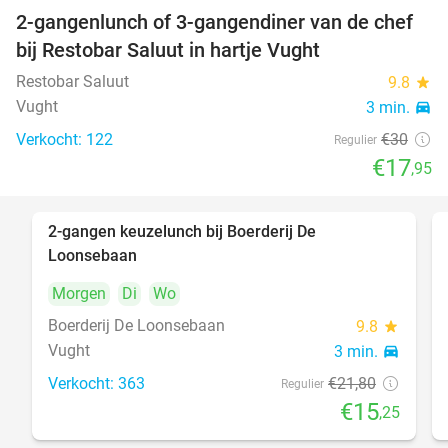
2-gangenlunch of 3-gangendiner van de chef
40%
bij Restobar Saluut in hartje Vught
Restobar Saluut
9.8
star
Vught
3 min.
directions_car
Verkocht: 122
€30
Regulier
€17
,95
2-gangen keuzelunch bij Boerderij De
30%
Loonsebaan
Morgen
Di
Wo
Boerderij De Loonsebaan
9.8
star
Vught
3 min.
directions_car
Verkocht: 363
€21
,80
Regulier
€15
,25