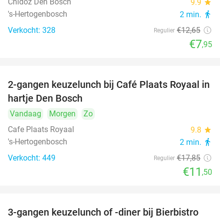
Chidóz Den Bosch
9.9
star
's-Hertogenbosch
2 min.
directions_walk
Verkocht: 328
€12
,65
Regulier
€7
,95
2-gangen keuzelunch bij Café Plaats Royaal in
36%
hartje Den Bosch
Vandaag
Morgen
Zo
Cafe Plaats Royaal
9.8
star
's-Hertogenbosch
2 min.
directions_walk
Verkocht: 449
€17
,85
Regulier
€11
,50
3-gangen keuzelunch of -diner bij Bierbistro
41%