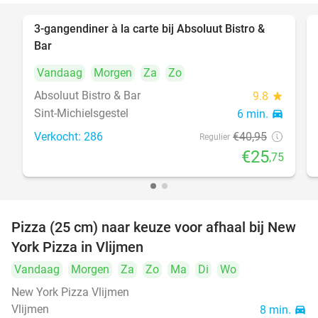
3-gangendiner à la carte bij Absoluut Bistro &
37%
Bar
Vandaag
Morgen
Za
Zo
Absoluut Bistro & Bar
9.8
star
Sint-Michielsgestel
6 min.
directions_car
Verkocht: 286
€40
,95
Regulier
€25
,75
Pizza (25 cm) naar keuze voor afhaal bij New
55%
York Pizza in Vlijmen
Vandaag
Morgen
Za
Zo
Ma
Di
Wo
New York Pizza Vlijmen
Vlijmen
8 min.
directions_car