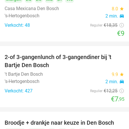
Casa Mexicana Den Bosch
8.0
star
's-Hertogenbosch
2 min.
directions_car
Verkocht: 48
€18
,35
Regulier
€9
2-of 3-gangenlunch of 3-gangendiner bij 't
35%
Bartje Den Bosch
't Bartje Den Bosch
9.9
star
's-Hertogenbosch
2 min.
directions_car
Verkocht: 427
€12
,25
Regulier
€7
,95
Broodje + drankje naar keuze in Den Bosch
41%