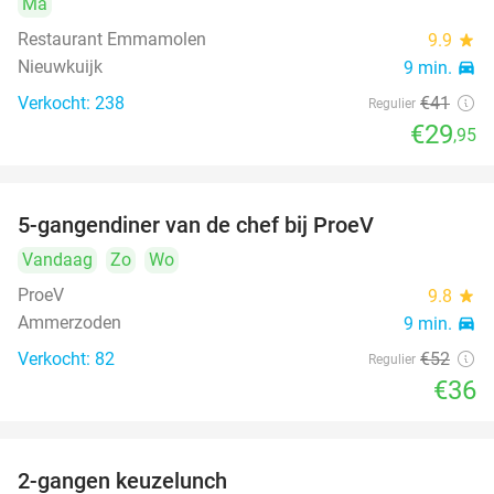
Ma
Restaurant Emmamolen
9.9
star
Nieuwkuijk
9 min.
directions_car
Verkocht: 238
€41
Regulier
€29
,95
5-gangendiner van de chef bij ProeV
31%
Vandaag
Zo
Wo
ProeV
9.8
star
Ammerzoden
9 min.
directions_car
Verkocht: 82
€52
Regulier
€36
2-gangen keuzelunch
38%