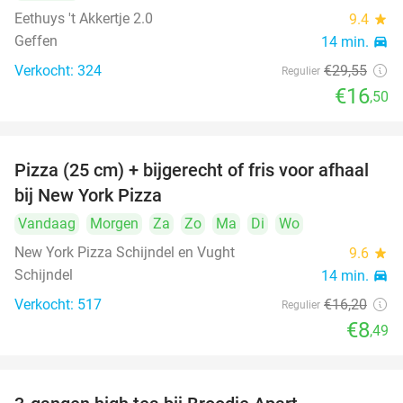
Eethuys 't Akkertje 2.0
9.4
star
Geffen
14 min.
directions_car
Verkocht: 324
€29
,55
Regulier
€16
,50
Pizza (25 cm) + bijgerecht of fris voor afhaal
48%
bij New York Pizza
Vandaag
Morgen
Za
Zo
Ma
Di
Wo
New York Pizza Schijndel en Vught
9.6
star
Schijndel
14 min.
directions_car
Verkocht: 517
€16
,20
Regulier
€8
,49