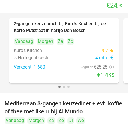
€24
,95
2-gangen keuzelunch bij Kuro's Kitchen bij de
41%
Korte Putstraat in hartje Den Bosch
Vandaag
Morgen
Za
Zo
Kuro's Kitchen
9.7
star
's-Hertogenbosch
4 min.
directions_walk
Verkocht: 1.680
€25
,25
Regulier
€14
,95
Mediterraan 3-gangen keuzediner + evt. koffie
27%
of thee met likeur bij Al Mundo
Vandaag
Morgen
Za
Zo
Di
Wo