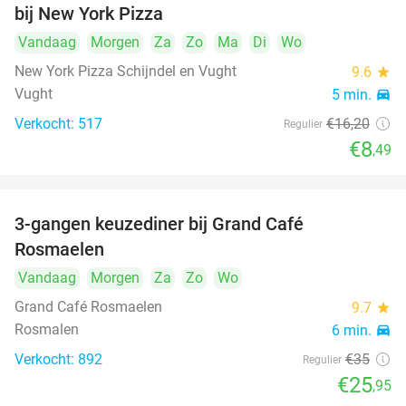
bij New York Pizza
Vandaag
Morgen
Za
Zo
Ma
Di
Wo
New York Pizza Schijndel en Vught
9.6
star
Vught
5 min.
directions_car
Verkocht: 517
€16
,20
Regulier
€8
,49
3-gangen keuzediner bij Grand Café
26%
Rosmaelen
Vandaag
Morgen
Za
Zo
Wo
Grand Café Rosmaelen
9.7
star
Rosmalen
6 min.
directions_car
Verkocht: 892
€35
Regulier
€25
,95