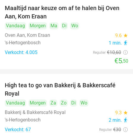
Maaltijd naar keuze om af te halen bij Oven
48%
Aan, Kom Eraan
Vandaag
Morgen
Ma
Di
Wo
Oven Aan, Kom Eraan
9.6
star
's-Hertogenbosch
1 min.
directions_walk
Verkocht: 4.005
€10
,60
Regulier
€5
,50
High tea to go van Bakkerij & Bakkerscafé
40%
Royal
Vandaag
Morgen
Za
Zo
Di
Wo
Bakkerij & Bakkerscafé Royal
9.3
star
's-Hertogenbosch
2 min.
directions_walk
Verkocht: 67
€30
Regulier