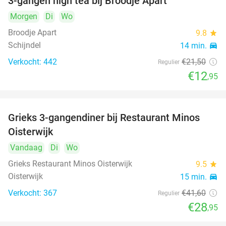
3-gangen high tea bij Broodje Apart
40%
Morgen
Di
Wo
Broodje Apart
9.8
star
Schijndel
14 min.
directions_car
Verkocht: 442
€21
,50
Regulier
€12
,95
Grieks 3-gangendiner bij Restaurant Minos
30%
Oisterwijk
Vandaag
Di
Wo
Grieks Restaurant Minos Oisterwijk
9.5
star
Oisterwijk
15 min.
directions_car
Verkocht: 367
€41
,60
Regulier
€28
,95