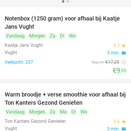
Notenbox (1250 gram) voor afhaal bij Kaatje
42%
Jans Vught
Vandaag
Morgen
Za
Di
Wo
Kaatje Jans Vught
9.7
star
Vught
3 min.
directions_car
Verkocht: 237
€17
,25
Regulier
€9
,95
Warm broodje + verse smoothie voor afhaal bij
43%
Ton Kanters Gezond Genieten
Vandaag
Morgen
Za
Ma
Di
Wo
Ton Kanters Gezond Genieten
9.6
star
Vught
3 min.
directions_car