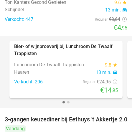
Ton Kanters Gezond Genieten
9.6
star
Schijndel
13 min.
directions_car
Verkocht: 447
€8
,64
Regulier
€4
,95
Bier- of wijnproeverij bij Lunchroom De Twaalf
40%
Trappisten
Lunchroom De Twaalf Trappisten
9.8
star
Haaren
13 min.
directions_car
Verkocht: 206
€24
,95
Regulier
€14
,95
3-gangen keuzediner bij Eethuys 't Akkertje 2.0
44%
Vandaag