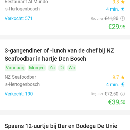
Restaurant Al Mundo
9.8
star
's-Hertogenbosch
4 min.
directions_walk
Verkocht: 571
€41
,20
Regulier
€29
,95
3-gangendiner of -lunch van de chef bij NZ
46%
Seafoodbar in hartje Den Bosch
Vandaag
Morgen
Za
Di
Wo
NZ Seafoodbar
9.7
star
's-Hertogenbosch
4 min.
directions_walk
Verkocht: 190
€72
,50
Regulier
€39
,50
Spaans 12-uurtje bij Bar en Bodega De Unie
42%