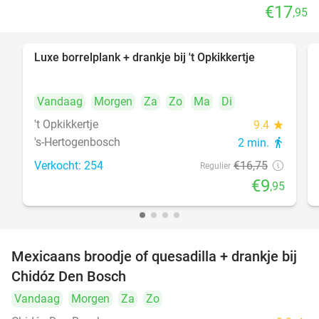
€17
,95
Luxe borrelplank + drankje bij 't Opkikkertje
41%
Vandaag
Morgen
Za
Zo
Ma
Di
't Opkikkertje
9.4
star
's-Hertogenbosch
2 min.
directions_walk
Verkocht: 254
€16
,75
Regulier
€9
,95
Mexicaans broodje of quesadilla + drankje bij
37%
Chidóz Den Bosch
Vandaag
Morgen
Za
Zo