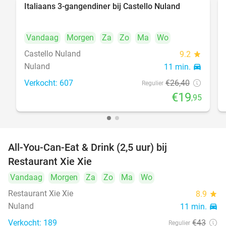
Italiaans 3-gangendiner bij Castello Nuland
24%
Vandaag
Morgen
Za
Zo
Ma
Wo
Castello Nuland
9.2
star
Nuland
11 min.
directions_car
Verkocht: 607
€26
,40
Regulier
€19
,95
All-You-Can-Eat & Drink (2,5 uur) bij
17%
Restaurant Xie Xie
Vandaag
Morgen
Za
Zo
Ma
Wo
Restaurant Xie Xie
8.9
star
Nuland
11 min.
directions_car
Verkocht: 189
€43
Regulier