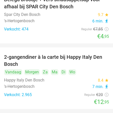
37%
afhaal bij SPAR City Den Bosch
Spar City Den Bosch
9.7
star
's-Hertogenbosch
6 min.
directions_walk
Verkocht: 474
€7
,85
Regulier
€4
,95
2-gangendiner à la carte bij Happy Italy Den
35%
Bosch
Vandaag
Morgen
Za
Ma
Di
Wo
Happy Italy Den Bosch
8.4
star
's-Hertogenbosch
7 min.
directions_walk
Verkocht: 2.965
€20
Regulier
€12
,95