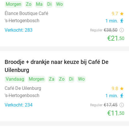
Morgen
Zo
Ma
Di
Wo
Élance Boutique Café
9.7
star
's-Hertogenbosch
1 min.
directions_walk
Verkocht: 283
€38
,50
Regulier
€21
,50
Broodje + drankje naar keuze bij Café De
34%
Uilenburg
Vandaag
Morgen
Za
Zo
Di
Wo
Café De Uilenburg
9.8
star
's-Hertogenbosch
1 min.
directions_walk
Verkocht: 234
€17
,45
Regulier
€11
,50