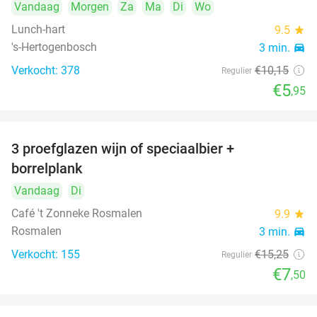
Vandaag
Morgen
Za
Ma
Di
Wo
Lunch-hart
9.5
star
's-Hertogenbosch
3 min.
directions_car
Verkocht: 378
€10
,15
Regulier
€5
,95
3 proefglazen wijn of speciaalbier +
51%
borrelplank
Vandaag
Di
Café 't Zonneke Rosmalen
9.9
star
Rosmalen
3 min.
directions_car
Verkocht: 155
€15
,25
Regulier
€7
,50