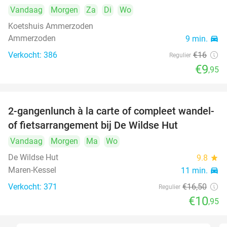
Vandaag
Morgen
Za
Di
Wo
Koetshuis Ammerzoden
Ammerzoden
9 min.
directions_car
Verkocht: 386
€16
Regulier
€9
,95
2-gangenlunch à la carte of compleet wandel-
34%
of fietsarrangement bij De Wildse Hut
Vandaag
Morgen
Ma
Wo
De Wildse Hut
9.8
star
Maren-Kessel
11 min.
directions_car
Verkocht: 371
€16
,50
Regulier
€10
,95