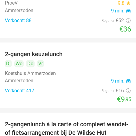
ProeV
9.8
star
Ammerzoden
9 min.
directions_car
Verkocht: 88
€52
Regulier
€36
2-gangen keuzelunch
38%
Di
Wo
Do
Vr
Koetshuis Ammerzoden
Ammerzoden
9 min.
directions_car
Verkocht: 417
€16
Regulier
€9
,95
2-gangenlunch à la carte of compleet wandel-
34%
of fietsarrangement bij De Wildse Hut