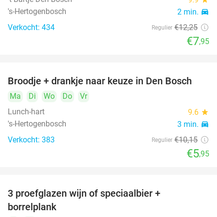
's-Hertogenbosch
2 min.
directions_car
Verkocht: 434
€12
,25
Regulier
€7
,95
Broodje + drankje naar keuze in Den Bosch
41%
Ma
Di
Wo
Do
Vr
Lunch-hart
9.6
star
's-Hertogenbosch
3 min.
directions_car
Verkocht: 383
€10
,15
Regulier
€5
,95
3 proefglazen wijn of speciaalbier +
51%
borrelplank