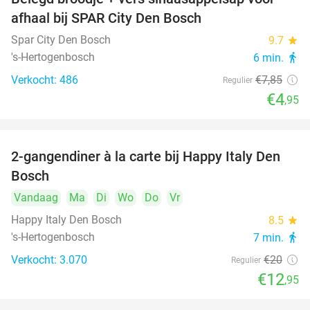
37%
afhaal bij SPAR City Den Bosch
Spar City Den Bosch
9.7
star
's-Hertogenbosch
6 min.
directions_walk
Verkocht: 486
€7
,85
Regulier
€4
,95
2-gangendiner à la carte bij Happy Italy Den
35%
Bosch
Vandaag
Ma
Di
Wo
Do
Vr
Happy Italy Den Bosch
8.5
star
's-Hertogenbosch
7 min.
directions_walk
Verkocht: 3.070
€20
Regulier
€12
,95