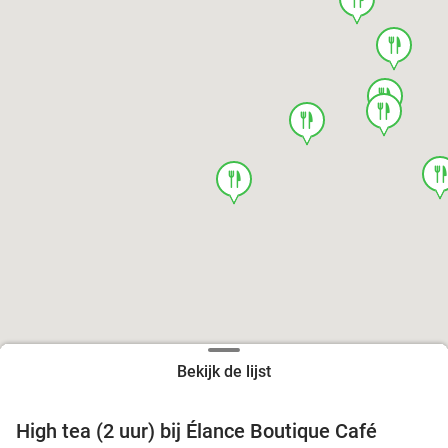
food
food
food
food
foo
food
Bekijk de lijst
High tea (2 uur) bij Élance Boutique Café
44%