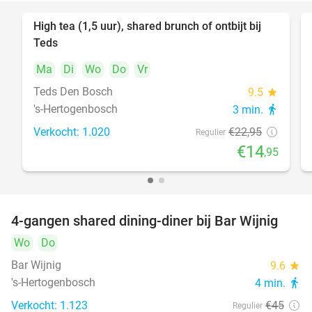
High tea (1,5 uur), shared brunch of ontbijt bij
35%
Teds
Ma
Di
Wo
Do
Vr
Teds Den Bosch
9.5
star
's-Hertogenbosch
3 min.
directions_walk
Verkocht: 1.020
€22
,95
Regulier
€14
,95
4-gangen shared dining-diner bij Bar Wijnig
45%
Wo
Do
Bar Wijnig
9.6
star
's-Hertogenbosch
4 min.
directions_walk
Verkocht: 1.123
€45
Regulier