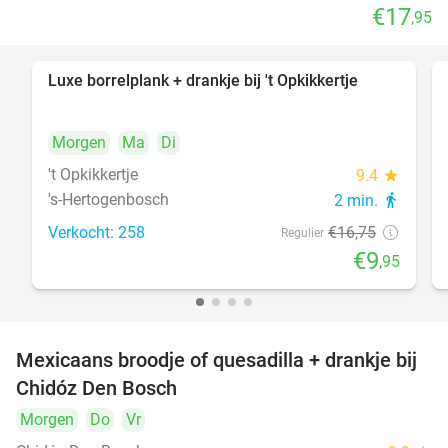
€17
,95
Luxe borrelplank + drankje bij 't Opkikkertje
41%
Morgen
Ma
Di
't Opkikkertje
9.4
star
's-Hertogenbosch
2 min.
directions_walk
Verkocht: 258
€16
,75
Regulier
€9
,95
Mexicaans broodje of quesadilla + drankje bij
37%
Chidóz Den Bosch
Morgen
Do
Vr