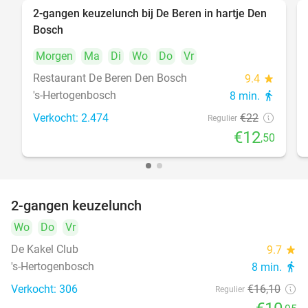
2-gangen keuzelunch bij De Beren in hartje Den
43%
Bosch
Morgen
Ma
Di
Wo
Do
Vr
Restaurant De Beren Den Bosch
9.4
star
's-Hertogenbosch
8 min.
directions_walk
Verkocht: 2.474
€22
Regulier
€12
,50
2-gangen keuzelunch
32%
Wo
Do
Vr
De Kakel Club
9.7
star
's-Hertogenbosch
8 min.
directions_walk
Verkocht: 306
€16
,10
Regulier