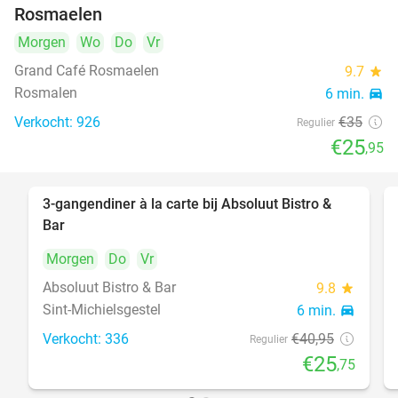
Rosmaelen
Morgen
Wo
Do
Vr
Grand Café Rosmaelen
9.7
star
Rosmalen
6 min.
directions_car
Verkocht: 926
€35
Regulier
€25
,95
3-gangendiner à la carte bij Absoluut Bistro &
37%
Bar
Morgen
Do
Vr
Absoluut Bistro & Bar
9.8
star
Sint-Michielsgestel
6 min.
directions_car
Verkocht: 336
€40
,95
Regulier
€25
,75