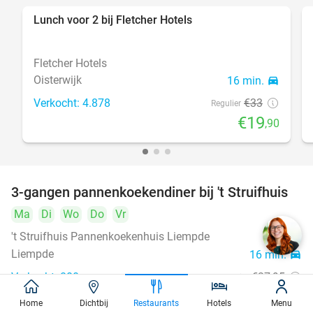
Lunch voor 2 bij Fletcher Hotels
40%
Fletcher Hotels
Oisterwijk
16 min.
directions_car
Verkocht: 4.878
€33
Regulier
€19
,90
3-gangen pannenkoekendiner bij 't Struifhuis
43%
Ma
Di
Wo
Do
Vr
't Struifhuis Pannenkoekenhuis Liempde
9.4
star
Liempde
16 min.
directions_car
Verkocht: 800
€27
,95
Regulier
€15
,95
Home
Dichtbij
Restaurants
Hotels
Menu