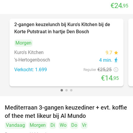
€24
,95
2-gangen keuzelunch bij Kuro's Kitchen bij de
41%
Korte Putstraat in hartje Den Bosch
Morgen
Kuro's Kitchen
9.7
star
's-Hertogenbosch
4 min.
directions_walk
Verkocht: 1.699
€25
,25
Regulier
€14
,95
Mediterraan 3-gangen keuzediner + evt. koffie
27%
of thee met likeur bij Al Mundo
Vandaag
Morgen
Di
Wo
Do
Vr