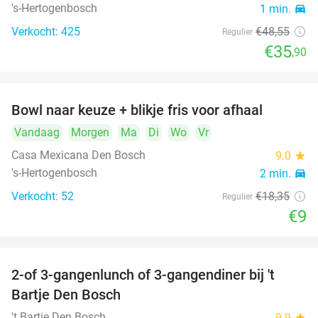
's-Hertogenbosch
1 min.
directions_car
Verkocht: 425
€48
,55
Regulier
€35
,90
Bowl naar keuze + blikje fris voor afhaal
51%
Vandaag
Morgen
Ma
Di
Wo
Vr
Casa Mexicana Den Bosch
9.0
star
's-Hertogenbosch
2 min.
directions_car
Verkocht: 52
€18
,35
Regulier
€9
2-of 3-gangenlunch of 3-gangendiner bij 't
35%
Bartje Den Bosch
't Bartje Den Bosch
9.9
star