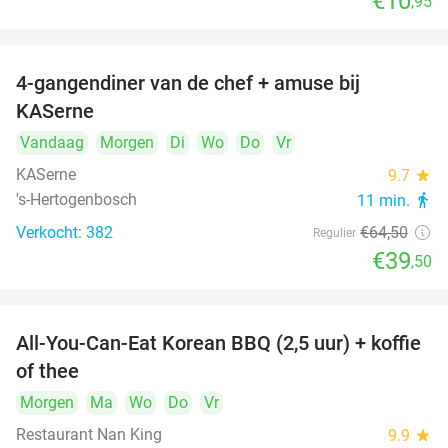
€10
,95
4-gangendiner van de chef + amuse bij
39%
KASerne
Vandaag
Morgen
Di
Wo
Do
Vr
KASerne
9.7
star
's-Hertogenbosch
11 min.
directions_walk
Verkocht: 382
€64
,50
Regulier
€39
,50
All-You-Can-Eat Korean BBQ (2,5 uur) + koffie
26%
of thee
Morgen
Ma
Wo
Do
Vr
Restaurant Nan King
9.9
star