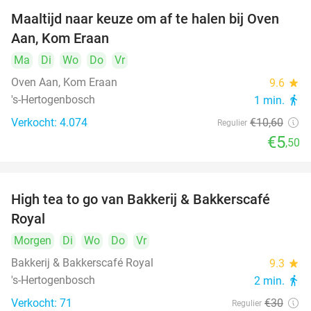
Maaltijd naar keuze om af te halen bij Oven
48%
Aan, Kom Eraan
Ma
Di
Wo
Do
Vr
Oven Aan, Kom Eraan
9.6
star
's-Hertogenbosch
1 min.
directions_walk
Verkocht: 4.074
€10
,60
Regulier
€5
,50
High tea to go van Bakkerij & Bakkerscafé
40%
Royal
Morgen
Di
Wo
Do
Vr
Bakkerij & Bakkerscafé Royal
9.3
star
's-Hertogenbosch
2 min.
directions_walk
Verkocht: 71
€30
Regulier