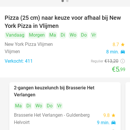
Pizza (25 cm) naar keuze voor afhaal bij New
55%
York Pizza in Vlijmen
Vandaag
Morgen
Ma
Di
Wo
Do
Vr
New York Pizza Vlijmen
8.7
star
Vlijmen
8 min.
directions_car
Verkocht: 411
€13
,20
Regulier
€5
,99
2-gangen keuzelunch bij Brasserie Het
23%
Verlangen
Ma
Di
Wo
Do
Vr
Brasserie Het Verlangen - Guldenberg
9.8
star
Helvoirt
9 min.
directions_car