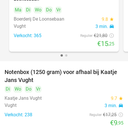
Ma
Di
Wo
Do
Vr
Boerderij De Loonsebaan
9.8
star
Vught
3 min.
directions_car
Verkocht: 365
€21
,80
Regulier
€15
,25
Notenbox (1250 gram) voor afhaal bij Kaatje
42%
Jans Vught
Di
Wo
Do
Vr
Kaatje Jans Vught
9.7
star
Vught
3 min.
directions_car
Verkocht: 238
€17
,25
Regulier
€9
,95