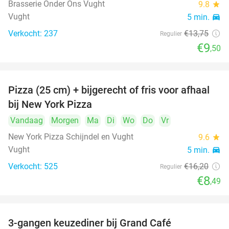
Brasserie Onder Ons Vught
9.8
star
Vught
5 min.
directions_car
Verkocht: 237
€13
,75
Regulier
€9
,50
Pizza (25 cm) + bijgerecht of fris voor afhaal
48%
bij New York Pizza
Vandaag
Morgen
Ma
Di
Wo
Do
Vr
New York Pizza Schijndel en Vught
9.6
star
Vught
5 min.
directions_car
Verkocht: 525
€16
,20
Regulier
€8
,49
3-gangen keuzediner bij Grand Café
26%