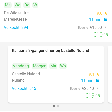
Ma
Wo
Do
Vr
De Wildse Hut
9.8
star
Maren-Kessel
11 min.
directions_car
Verkocht: 394
€16
,50
Regulier
€10
,95
Italiaans 3-gangendiner bij Castello Nuland
24%
Vandaag
Morgen
Ma
Wo
Castello Nuland
9.1
star
Nuland
11 min.
directions_car
Verkocht: 615
€26
,40
Regulier
€19
,95