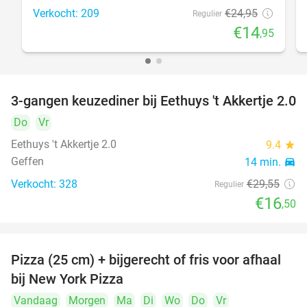
Verkocht: 209
€24
,95
Regulier
€14
,95
3-gangen keuzediner bij Eethuys 't Akkertje 2.0
44%
Do
Vr
Eethuys 't Akkertje 2.0
9.4
star
Geffen
14 min.
directions_car
Verkocht: 328
€29
,55
Regulier
€16
,50
Pizza (25 cm) + bijgerecht of fris voor afhaal
48%
bij New York Pizza
Vandaag
Morgen
Ma
Di
Wo
Do
Vr