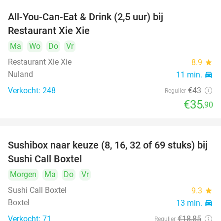
All-You-Can-Eat & Drink (2,5 uur) bij
17%
Restaurant Xie Xie
Ma
Wo
Do
Vr
Restaurant Xie Xie
8.9
star
Nuland
11 min.
directions_car
Verkocht: 248
€43
Regulier
€35
,90
Sushibox naar keuze (8, 16, 32 of 69 stuks) bij
53%
Sushi Call Boxtel
Morgen
Ma
Do
Vr
Sushi Call Boxtel
9.3
star
Boxtel
13 min.
directions_car
Verkocht: 71
€18
,85
Regulier