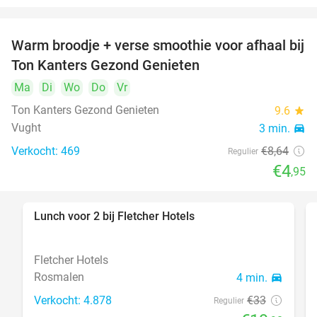
Warm broodje + verse smoothie voor afhaal bij
43%
Ton Kanters Gezond Genieten
Ma
Di
Wo
Do
Vr
Ton Kanters Gezond Genieten
9.6
star
Vught
3 min.
directions_car
Verkocht: 469
€8
,64
Regulier
€4
,95
Lunch voor 2 bij Fletcher Hotels
40%
Fletcher Hotels
Rosmalen
4 min.
directions_car
Verkocht: 4.878
€33
Regulier