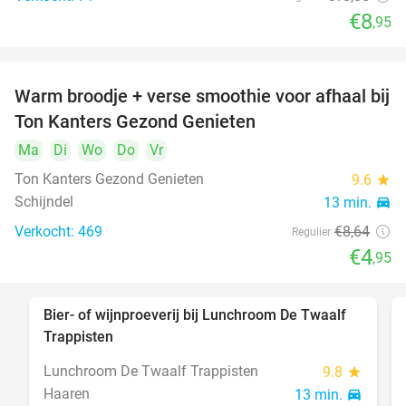
€8
,95
Warm broodje + verse smoothie voor afhaal bij
43%
Ton Kanters Gezond Genieten
Ma
Di
Wo
Do
Vr
Ton Kanters Gezond Genieten
9.6
star
Schijndel
13 min.
directions_car
Verkocht: 469
€8
,64
Regulier
€4
,95
Bier- of wijnproeverij bij Lunchroom De Twaalf
40%
Trappisten
Lunchroom De Twaalf Trappisten
9.8
star
Haaren
13 min.
directions_car