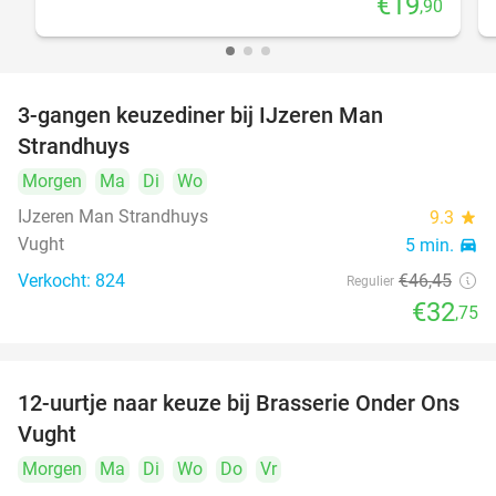
€19
,90
3-gangen keuzediner bij IJzeren Man
29%
Strandhuys
Morgen
Ma
Di
Wo
IJzeren Man Strandhuys
9.3
star
Vught
5 min.
directions_car
Verkocht: 824
€46
,45
Regulier
€32
,75
12-uurtje naar keuze bij Brasserie Onder Ons
31%
Vught
Morgen
Ma
Di
Wo
Do
Vr