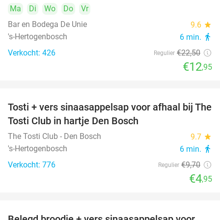
Ma
Di
Wo
Do
Vr
Bar en Bodega De Unie
9.6
star
's-Hertogenbosch
6 min.
directions_walk
Verkocht: 426
€22
,50
Regulier
€12
,95
Tosti + vers sinaasappelsap voor afhaal bij The
49%
Tosti Club in hartje Den Bosch
The Tosti Club - Den Bosch
9.7
star
's-Hertogenbosch
6 min.
directions_walk
Verkocht: 776
€9
,70
Regulier
€4
,95
Belegd broodje + vers sinaasappelsap voor