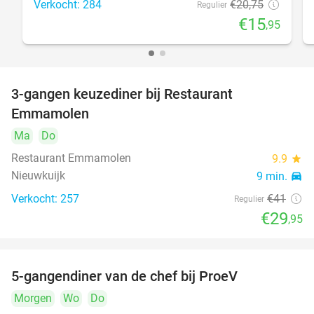
Verkocht: 284
€20
,75
Regulier
€15
,95
3-gangen keuzediner bij Restaurant
27%
Emmamolen
Ma
Do
Restaurant Emmamolen
9.9
star
Nieuwkuijk
9 min.
directions_car
Verkocht: 257
€41
Regulier
€29
,95
5-gangendiner van de chef bij ProeV
31%
Morgen
Wo
Do