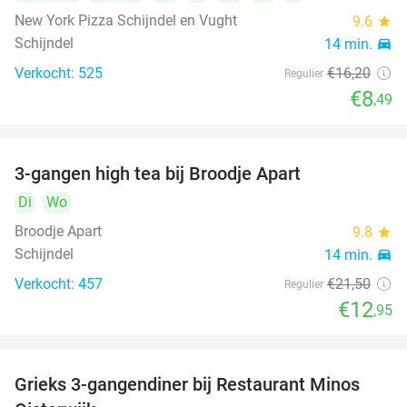
New York Pizza Schijndel en Vught
9.6
star
Schijndel
14 min.
directions_car
Verkocht: 525
€16
,20
Regulier
€8
,49
3-gangen high tea bij Broodje Apart
40%
Di
Wo
Broodje Apart
9.8
star
Schijndel
14 min.
directions_car
Verkocht: 457
€21
,50
Regulier
€12
,95
Grieks 3-gangendiner bij Restaurant Minos
30%