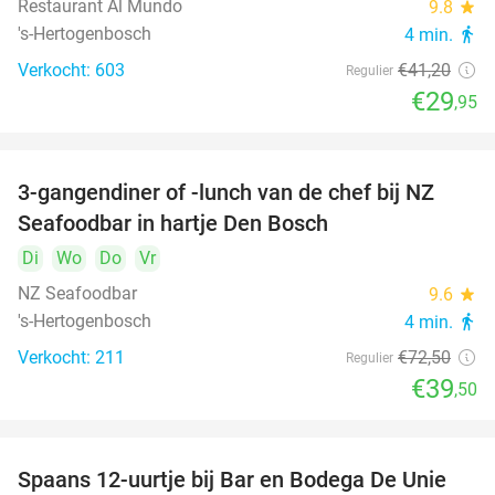
Restaurant Al Mundo
9.8
star
's-Hertogenbosch
4 min.
directions_walk
Verkocht: 603
€41
,20
Regulier
€29
,95
3-gangendiner of -lunch van de chef bij NZ
46%
Seafoodbar in hartje Den Bosch
Di
Wo
Do
Vr
NZ Seafoodbar
9.6
star
's-Hertogenbosch
4 min.
directions_walk
Verkocht: 211
€72
,50
Regulier
€39
,50
Spaans 12-uurtje bij Bar en Bodega De Unie
42%