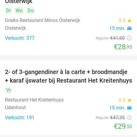
Oisterwijk
Di
Wo
Do
Grieks Restaurant Minos Oisterwijk
9.5
star
Oisterwijk
15 min.
directions_car
Verkocht: 377
€41
,60
Regulier
€28
,95
2- of 3-gangendiner à la carte + broodmandje
38%
+ karaf ijswater bij Restaurant Het Kreitenhuys
Vr
Restaurant Het Kreitenhuys
9.3
star
Udenhout
15 min.
directions_car
Verkocht: 191
€47
,35
Regulier
€29
,50