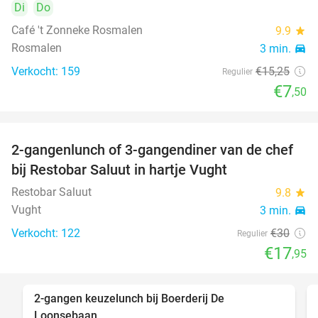
Di
Do
Café 't Zonneke Rosmalen
9.9
star
Rosmalen
3 min.
directions_car
Verkocht: 159
€15
,25
Regulier
€7
,50
2-gangenlunch of 3-gangendiner van de chef
40%
bij Restobar Saluut in hartje Vught
Restobar Saluut
9.8
star
Vught
3 min.
directions_car
Verkocht: 122
€30
Regulier
€17
,95
2-gangen keuzelunch bij Boerderij De
30%
Loonsebaan