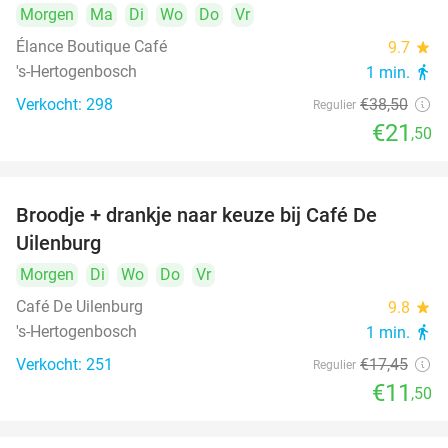
Morgen
Ma
Di
Wo
Do
Vr
Élance Boutique Café
9.7
star
's-Hertogenbosch
1 min.
directions_walk
Verkocht: 298
€38
,50
Regulier
€21
,50
Broodje + drankje naar keuze bij Café De
34%
Uilenburg
Morgen
Di
Wo
Do
Vr
Café De Uilenburg
9.8
star
's-Hertogenbosch
1 min.
directions_walk
Verkocht: 251
€17
,45
Regulier
€11
,50