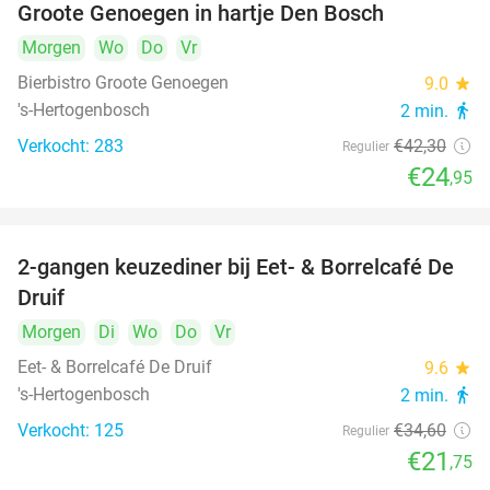
Groote Genoegen in hartje Den Bosch
Morgen
Wo
Do
Vr
Bierbistro Groote Genoegen
9.0
star
's-Hertogenbosch
2 min.
directions_walk
Verkocht: 283
€42
,30
Regulier
€24
,95
2-gangen keuzediner bij Eet- & Borrelcafé De
37%
Druif
Morgen
Di
Wo
Do
Vr
Eet- & Borrelcafé De Druif
9.6
star
's-Hertogenbosch
2 min.
directions_walk
Verkocht: 125
€34
,60
Regulier
€21
,75