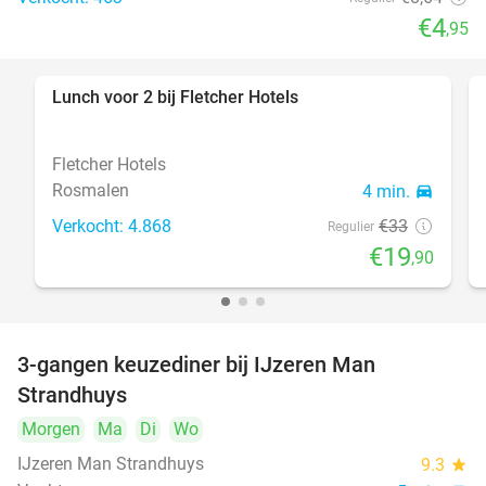
€4
,95
Lunch voor 2 bij Fletcher Hotels
40%
Fletcher Hotels
Rosmalen
4 min.
directions_car
Verkocht: 4.868
€33
Regulier
€19
,90
3-gangen keuzediner bij IJzeren Man
29%
Strandhuys
Morgen
Ma
Di
Wo
IJzeren Man Strandhuys
9.3
star