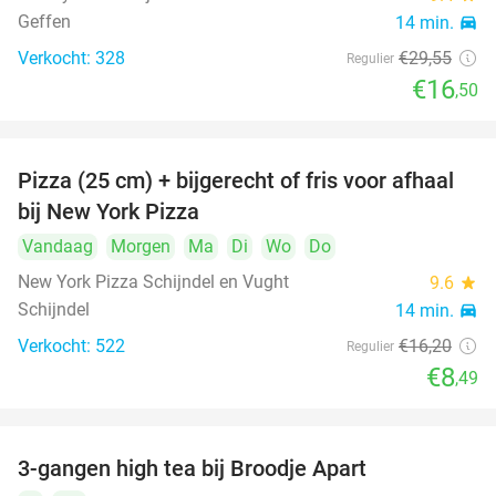
Geffen
14 min.
directions_car
Verkocht: 328
€29
,55
Regulier
€16
,50
Pizza (25 cm) + bijgerecht of fris voor afhaal
48%
bij New York Pizza
Vandaag
Morgen
Ma
Di
Wo
Do
New York Pizza Schijndel en Vught
9.6
star
Schijndel
14 min.
directions_car
Verkocht: 522
€16
,20
Regulier
€8
,49
3-gangen high tea bij Broodje Apart
40%