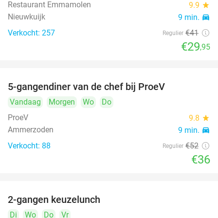
Restaurant Emmamolen
9.9
star
Nieuwkuijk
9 min.
directions_car
Verkocht: 257
€41
Regulier
€29
,95
5-gangendiner van de chef bij ProeV
31%
Vandaag
Morgen
Wo
Do
ProeV
9.8
star
Ammerzoden
9 min.
directions_car
Verkocht: 88
€52
Regulier
€36
2-gangen keuzelunch
38%
Di
Wo
Do
Vr