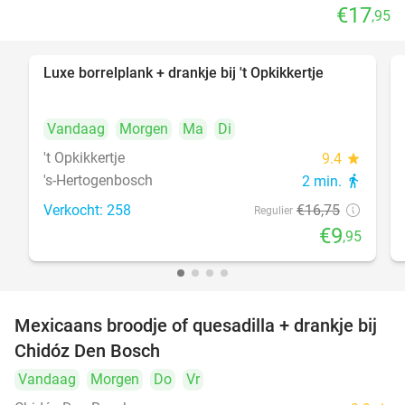
€17
,95
Luxe borrelplank + drankje bij 't Opkikkertje
41%
Vandaag
Morgen
Ma
Di
't Opkikkertje
9.4
star
's-Hertogenbosch
2 min.
directions_walk
Verkocht: 258
€16
,75
Regulier
€9
,95
Mexicaans broodje of quesadilla + drankje bij
37%
Chidóz Den Bosch
Vandaag
Morgen
Do
Vr