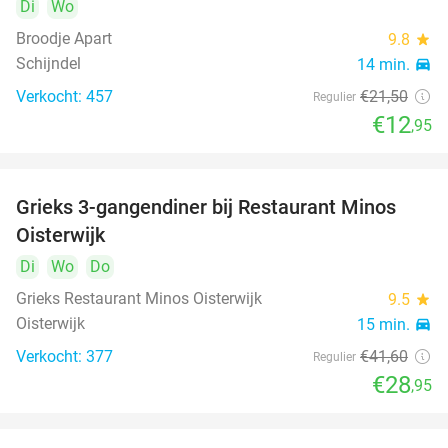
Di
Wo
Broodje Apart
9.8
star
Schijndel
14 min.
directions_car
Verkocht: 457
€21
,50
Regulier
€12
,95
Grieks 3-gangendiner bij Restaurant Minos
30%
Oisterwijk
Di
Wo
Do
Grieks Restaurant Minos Oisterwijk
9.5
star
Oisterwijk
15 min.
directions_car
Verkocht: 377
€41
,60
Regulier
€28
,95