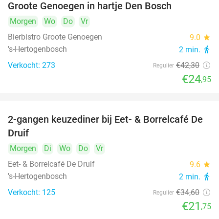
Groote Genoegen in hartje Den Bosch
Morgen
Wo
Do
Vr
Bierbistro Groote Genoegen
9.0
star
's-Hertogenbosch
2 min.
directions_walk
Verkocht: 273
€42
,30
Regulier
€24
,95
2-gangen keuzediner bij Eet- & Borrelcafé De
37%
Druif
Morgen
Di
Wo
Do
Vr
Eet- & Borrelcafé De Druif
9.6
star
's-Hertogenbosch
2 min.
directions_walk
Verkocht: 125
€34
,60
Regulier
€21
,75