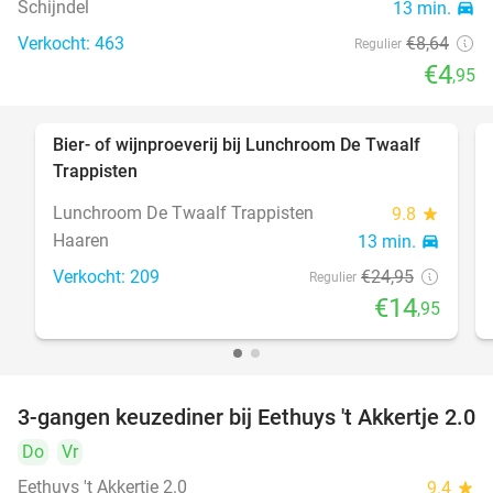
Schijndel
13 min.
directions_car
Verkocht: 463
€8
,64
Regulier
€4
,95
Bier- of wijnproeverij bij Lunchroom De Twaalf
40%
Trappisten
Lunchroom De Twaalf Trappisten
9.8
star
Haaren
13 min.
directions_car
Verkocht: 209
€24
,95
Regulier
€14
,95
3-gangen keuzediner bij Eethuys 't Akkertje 2.0
44%
Do
Vr
Eethuys 't Akkertje 2.0
9.4
star