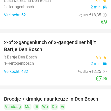
Casa Mexicana Den Bosch
9.0
star
's-Hertogenbosch
2 min.
directions_car
Verkocht: 52
€18
,35
Regulier
€9
2-of 3-gangenlunch of 3-gangendiner bij 't
35%
Bartje Den Bosch
't Bartje Den Bosch
9.9
star
's-Hertogenbosch
2 min.
directions_car
Verkocht: 432
€12
,25
Regulier
€7
,95
Broodje + drankje naar keuze in Den Bosch
41%
Vandaag
Ma
Di
Wo
Do
Vr