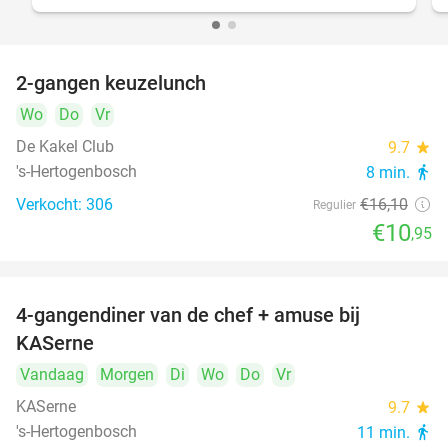
2-gangen keuzelunch
32%
Wo
Do
Vr
De Kakel Club
9.7
star
's-Hertogenbosch
8 min.
directions_walk
Verkocht: 306
€16
,10
Regulier
€10
,95
4-gangendiner van de chef + amuse bij
39%
KASerne
Vandaag
Morgen
Di
Wo
Do
Vr
KASerne
9.7
star
's-Hertogenbosch
11 min.
directions_walk