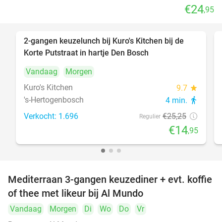
€24
,95
2-gangen keuzelunch bij Kuro's Kitchen bij de
41%
Korte Putstraat in hartje Den Bosch
Vandaag
Morgen
Kuro's Kitchen
9.7
star
's-Hertogenbosch
4 min.
directions_walk
Verkocht: 1.696
€25
,25
Regulier
€14
,95
Mediterraan 3-gangen keuzediner + evt. koffie
27%
of thee met likeur bij Al Mundo
Vandaag
Morgen
Di
Wo
Do
Vr