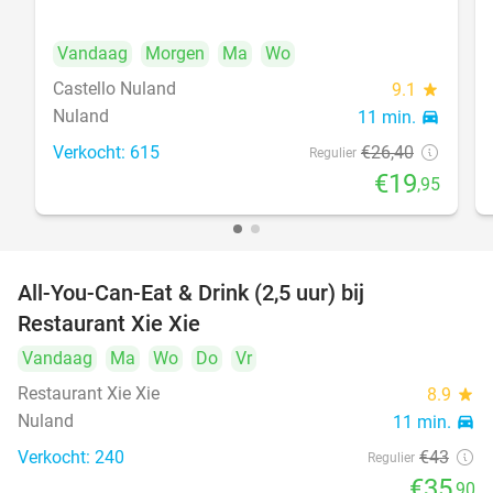
Vandaag
Morgen
Ma
Wo
Castello Nuland
9.1
star
Nuland
11 min.
directions_car
Verkocht: 615
€26
,40
Regulier
€19
,95
All-You-Can-Eat & Drink (2,5 uur) bij
17%
Restaurant Xie Xie
Vandaag
Ma
Wo
Do
Vr
Restaurant Xie Xie
8.9
star
Nuland
11 min.
directions_car
Verkocht: 240
€43
Regulier
€35
,90