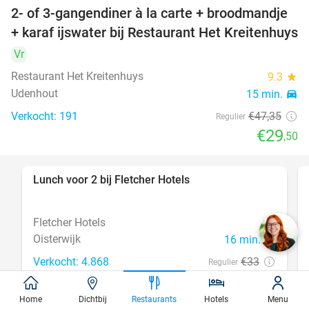
2- of 3-gangendiner à la carte + broodmandje
38%
+ karaf ijswater bij Restaurant Het Kreitenhuys
Vr
Restaurant Het Kreitenhuys
9.3
star
Udenhout
15 min.
directions_car
Verkocht: 191
€47
,35
Regulier
€29
,50
Lunch voor 2 bij Fletcher Hotels
40%
Fletcher Hotels
Oisterwijk
16 min.
directions_car
Verkocht: 4.868
€33
Regulier
€19
,90
Home
Dichtbij
Restaurants
Hotels
Menu