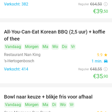
Verkocht: 382
€64
,50
Regulier
€39
,50
All-You-Can-Eat Korean BBQ (2,5 uur) + koffie
26%
of thee
Vandaag
Morgen
Ma
Wo
Do
Vr
Restaurant Nan King
9.9
star
's-Hertogenbosch
1 min.
directions_car
Verkocht: 414
€48
,55
Regulier
€35
,90
Bowl naar keuze + blikje fris voor afhaal
51%
Vandaag
Morgen
Ma
Di
Wo
Vr