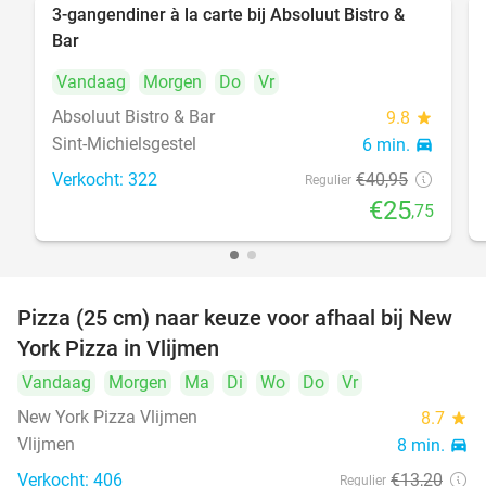
3-gangendiner à la carte bij Absoluut Bistro &
37%
Bar
Vandaag
Morgen
Do
Vr
Absoluut Bistro & Bar
9.8
star
Sint-Michielsgestel
6 min.
directions_car
Verkocht: 322
€40
,95
Regulier
€25
,75
Pizza (25 cm) naar keuze voor afhaal bij New
55%
York Pizza in Vlijmen
Vandaag
Morgen
Ma
Di
Wo
Do
Vr
New York Pizza Vlijmen
8.7
star
Vlijmen
8 min.
directions_car
Verkocht: 406
€13
,20
Regulier