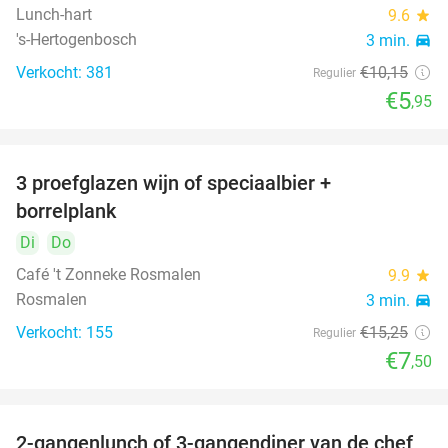
Lunch-hart
9.6
star
's-Hertogenbosch
3 min.
directions_car
Verkocht: 381
€10
,15
Regulier
€5
,95
3 proefglazen wijn of speciaalbier +
51%
borrelplank
Di
Do
Café 't Zonneke Rosmalen
9.9
star
Rosmalen
3 min.
directions_car
Verkocht: 155
€15
,25
Regulier
€7
,50
2-gangenlunch of 3-gangendiner van de chef