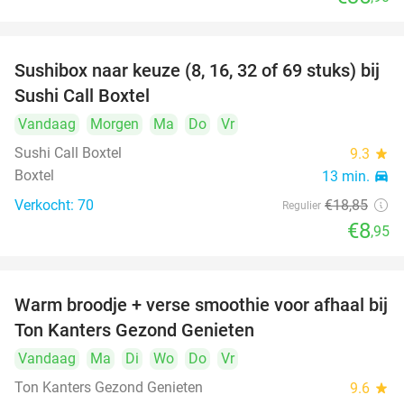
Sushibox naar keuze (8, 16, 32 of 69 stuks) bij
53%
Sushi Call Boxtel
Vandaag
Morgen
Ma
Do
Vr
Sushi Call Boxtel
9.3
star
Boxtel
13 min.
directions_car
Verkocht: 70
€18
,85
Regulier
€8
,95
Warm broodje + verse smoothie voor afhaal bij
43%
Ton Kanters Gezond Genieten
Vandaag
Ma
Di
Wo
Do
Vr
Ton Kanters Gezond Genieten
9.6
star