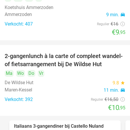
Koetshuis Ammerzoden
Ammerzoden
9 min.
directions_car
Verkocht: 407
€16
Regulier
€9
,95
2-gangenlunch à la carte of compleet wandel-
34%
of fietsarrangement bij De Wildse Hut
Ma
Wo
Do
Vr
De Wildse Hut
9.8
star
Maren-Kessel
11 min.
directions_car
Verkocht: 392
€16
,50
Regulier
€10
,95
Italiaans 3-gangendiner bij Castello Nuland
24%