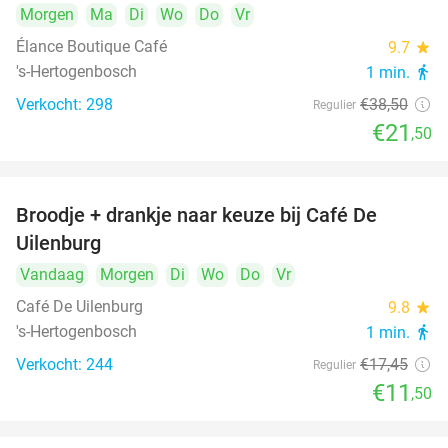
Morgen
Ma
Di
Wo
Do
Vr
Élance Boutique Café
9.7
star
's-Hertogenbosch
1 min.
directions_walk
Verkocht: 298
€38
,50
Regulier
€21
,50
Broodje + drankje naar keuze bij Café De
34%
Uilenburg
Vandaag
Morgen
Di
Wo
Do
Vr
Café De Uilenburg
9.8
star
's-Hertogenbosch
1 min.
directions_walk
Verkocht: 244
€17
,45
Regulier
€11
,50