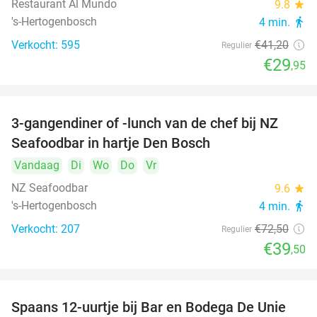
Restaurant Al Mundo
9.8
star
's-Hertogenbosch
4 min.
directions_walk
Verkocht: 595
€41
,20
Regulier
€29
,95
3-gangendiner of -lunch van de chef bij NZ
46%
Seafoodbar in hartje Den Bosch
Vandaag
Di
Wo
Do
Vr
NZ Seafoodbar
9.6
star
's-Hertogenbosch
4 min.
directions_walk
Verkocht: 207
€72
,50
Regulier
€39
,50
Spaans 12-uurtje bij Bar en Bodega De Unie
42%