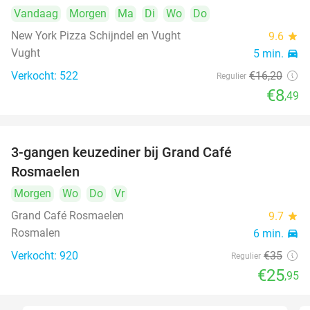
Vandaag
Morgen
Ma
Di
Wo
Do
New York Pizza Schijndel en Vught
9.6
star
Vught
5 min.
directions_car
Verkocht: 522
€16
,20
Regulier
€8
,49
3-gangen keuzediner bij Grand Café
26%
Rosmaelen
Morgen
Wo
Do
Vr
Grand Café Rosmaelen
9.7
star
Rosmalen
6 min.
directions_car
Verkocht: 920
€35
Regulier
€25
,95