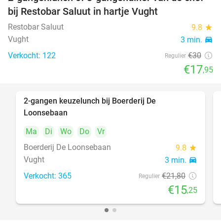
40%
bij Restobar Saluut in hartje Vught
Restobar Saluut
9.8
star
Vught
3 min.
directions_car
Verkocht: 122
€30
Regulier
€17
,95
2-gangen keuzelunch bij Boerderij De
30%
Loonsebaan
Ma
Di
Wo
Do
Vr
Boerderij De Loonsebaan
9.8
star
Vught
3 min.
directions_car
Verkocht: 365
€21
,80
Regulier
€15
,25