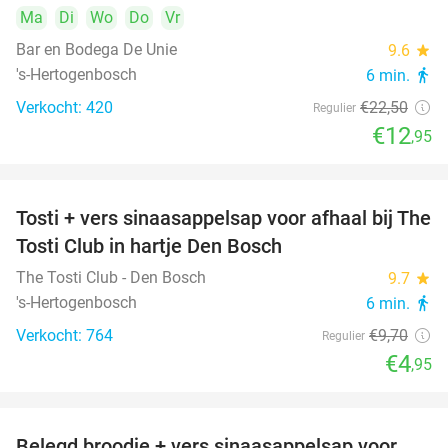
Ma
Di
Wo
Do
Vr
Bar en Bodega De Unie
9.6
star
's-Hertogenbosch
6 min.
directions_walk
Verkocht: 420
€22
,50
Regulier
€12
,95
Tosti + vers sinaasappelsap voor afhaal bij The
49%
Tosti Club in hartje Den Bosch
The Tosti Club - Den Bosch
9.7
star
's-Hertogenbosch
6 min.
directions_walk
Verkocht: 764
€9
,70
Regulier
€4
,95
Belegd broodje + vers sinaasappelsap voor