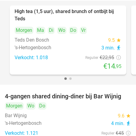
High tea (1,5 uur), shared brunch of ontbijt bij
35%
Teds
Morgen
Ma
Di
Wo
Do
Vr
Teds Den Bosch
9.5
star
's-Hertogenbosch
3 min.
directions_walk
Verkocht: 1.018
€22
,95
Regulier
€14
,95
4-gangen shared dining-diner bij Bar Wijnig
45%
Morgen
Wo
Do
Bar Wijnig
9.6
star
's-Hertogenbosch
4 min.
directions_walk
Verkocht: 1.121
€45
Regulier