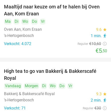
Maaltijd naar keuze om af te halen bij Oven
48%
Aan, Kom Eraan
Ma
Di
Wo
Do
Vr
Oven Aan, Kom Eraan
9.6
star
's-Hertogenbosch
1 min.
directions_walk
Verkocht: 4.072
€10
,60
Regulier
€5
,50
High tea to go van Bakkerij & Bakkerscafé
40%
Royal
Vandaag
Morgen
Di
Wo
Do
Vr
Bakkerij & Bakkerscafé Royal
9.3
star
's-Hertogenbosch
2 min.
directions_walk
Verkocht: 71
€30
Regulier