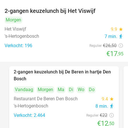
2-gangen keuzelunch bij Het Viswijf
32%
Morgen
Het Viswijf
9.9
star
's-Hertogenbosch
7 min.
directions_walk
Verkocht: 196
€26
,50
Regulier
€17
,95
2-gangen keuzelunch bij De Beren in hartje Den
43%
Bosch
Vandaag
Morgen
Ma
Di
Wo
Do
Restaurant De Beren Den Bosch
9.4
star
's-Hertogenbosch
8 min.
directions_walk
Verkocht: 2.464
€22
Regulier
€12
,50