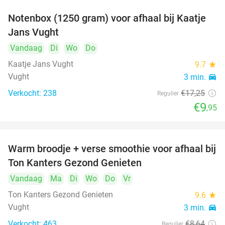
Notenbox (1250 gram) voor afhaal bij Kaatje
42%
Jans Vught
Vandaag
Di
Wo
Do
Kaatje Jans Vught
9.7
star
Vught
3 min.
directions_car
Verkocht: 238
€17
,25
Regulier
€9
,95
Warm broodje + verse smoothie voor afhaal bij
43%
Ton Kanters Gezond Genieten
Vandaag
Ma
Di
Wo
Do
Vr
Ton Kanters Gezond Genieten
9.6
star
Vught
3 min.
directions_car
Verkocht: 463
€8
,64
Regulier