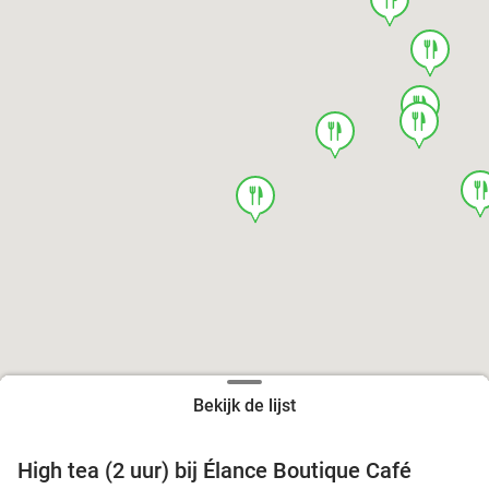
food
food
food
food
foo
food
Bekijk de lijst
High tea (2 uur) bij Élance Boutique Café
44%