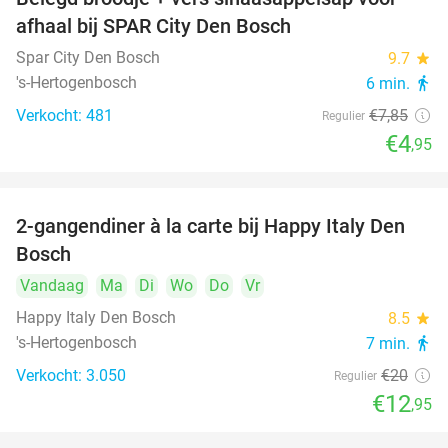
37%
afhaal bij SPAR City Den Bosch
Spar City Den Bosch
9.7
star
's-Hertogenbosch
6 min.
directions_walk
Verkocht: 481
€7
,85
Regulier
€4
,95
2-gangendiner à la carte bij Happy Italy Den
35%
Bosch
Vandaag
Ma
Di
Wo
Do
Vr
Happy Italy Den Bosch
8.5
star
's-Hertogenbosch
7 min.
directions_walk
Verkocht: 3.050
€20
Regulier
€12
,95