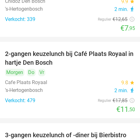
Chidóz Den Bosch
9.9
star
's-Hertogenbosch
2 min.
directions_walk
Verkocht: 339
€12
,65
Regulier
€7
,95
2-gangen keuzelunch bij Café Plaats Royaal in
36%
hartje Den Bosch
Morgen
Do
Vr
Cafe Plaats Royaal
9.8
star
's-Hertogenbosch
2 min.
directions_walk
Verkocht: 479
€17
,85
Regulier
€11
,50
3-gangen keuzelunch of -diner bij Bierbistro
41%