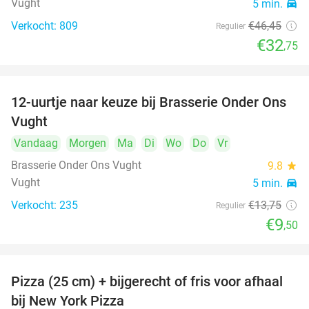
Vught
5 min.
directions_car
Verkocht: 809
€46
,45
Regulier
€32
,75
12-uurtje naar keuze bij Brasserie Onder Ons
31%
Vught
Vandaag
Morgen
Ma
Di
Wo
Do
Vr
Brasserie Onder Ons Vught
9.8
star
Vught
5 min.
directions_car
Verkocht: 235
€13
,75
Regulier
€9
,50
Pizza (25 cm) + bijgerecht of fris voor afhaal
48%
bij New York Pizza