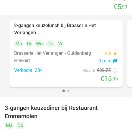
€5
,99
2-gangen keuzelunch bij Brasserie Het
23%
Verlangen
Ma
Di
Wo
Do
Vr
Brasserie Het Verlangen - Guldenberg
9.8
star
Helvoirt
9 min.
directions_car
Verkocht: 284
€20
,75
Regulier
€15
,95
3-gangen keuzediner bij Restaurant
27%
Emmamolen
Ma
Do