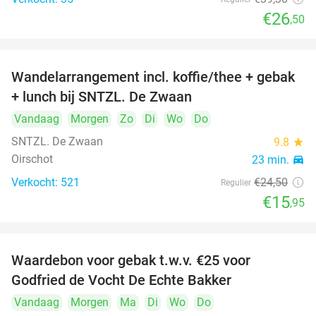
€26
,50
Wandelarrangement incl. koffie/thee + gebak
35%
+ lunch bij SNTZL. De Zwaan
Vandaag
Morgen
Zo
Di
Wo
Do
SNTZL. De Zwaan
9.8
star
Oirschot
23 min.
directions_car
Verkocht: 521
€24
,50
Regulier
€15
,95
Waardebon voor gebak t.w.v. €25 voor
52%
Godfried de Vocht De Echte Bakker
Vandaag
Morgen
Ma
Di
Wo
Do