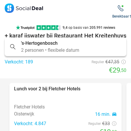
€28
,95
7 dagen per week beschikbaar
10+ miljoen leden
Bereikbaar 
2- of 3-gangendiner à la carte + broodmandje
9,4
op basis van
205.991 reviews
38%
+ karaf ijswater bij Restaurant Het Kreitenhuys
Tot wel 70% korting op uit eten
's-Hertogenbosch
Restaurant Het Kreitenhuys
9.3
star
7 dagen per week beschikbaar
2 personen • flexibele datum
Udenhout
15 min.
directions_car
10+ miljoen leden
Verkocht: 189
€47
,35
Regulier
€29
food
,50
Lunch voor 2 bij Fletcher Hotels
40%
food
Fletcher Hotels
food
Oisterwijk
16 min.
directions_car
food
Verkocht: 4.847
€33
Regulier
food