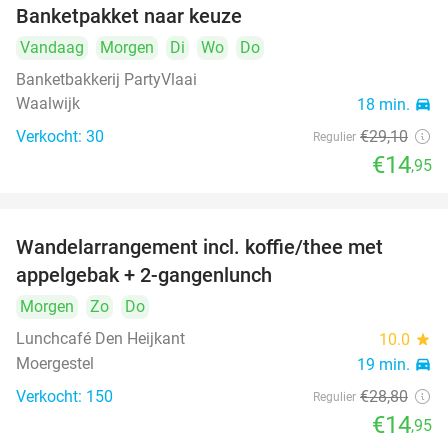
Banketpakket naar keuze
49%
Vandaag
Morgen
Di
Wo
Do
Banketbakkerij PartyVlaai
Waalwijk
18 min.
directions_car
Verkocht: 30
€29
,10
Regulier
€14
,95
Wandelarrangement incl. koffie/thee met
48%
appelgebak + 2-gangenlunch
Morgen
Zo
Do
Lunchcafé Den Heijkant
10.0
star
Moergestel
19 min.
directions_car
Verkocht: 150
€28
,80
Regulier
€14
,95