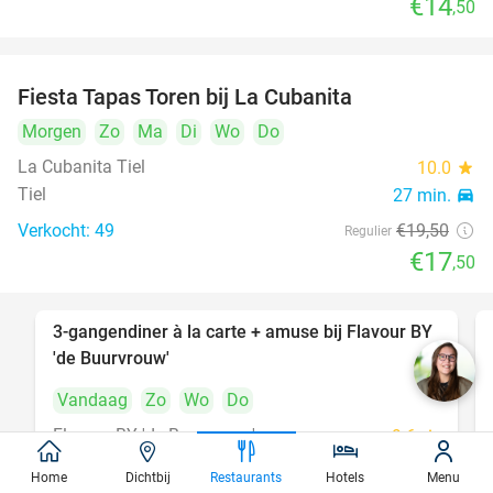
€14
,50
Fiesta Tapas Toren bij La Cubanita
10%
Morgen
Zo
Ma
Di
Wo
Do
La Cubanita Tiel
10.0
star
Tiel
27 min.
directions_car
Verkocht: 49
€19
,50
Regulier
€17
,50
3-gangendiner à la carte + amuse bij Flavour BY
38%
'de Buurvrouw'
Vandaag
Zo
Wo
Do
Flavour BY 'de Buurvrouw'
9.6
star
Tiel
27 min.
directions_car
Home
Dichtbij
Restaurants
Hotels
Menu