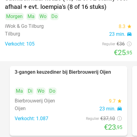
28%
afhaal + evt. loempia's (8 of 16 stuks)
Morgen
Ma
Wo
Do
iWok & Go Tilburg
8.3
star
Tilburg
23 min.
directions_car
Verkocht: 105
€36
Regulier
€25
,95
3-gangen keuzediner bij Bierbrouwerij Oijen
35%
Ma
Di
Wo
Do
Bierbrouwerij Oijen
9.7
star
Oijen
23 min.
directions_car
Verkocht: 1.087
€37
,10
Regulier
€23
,95