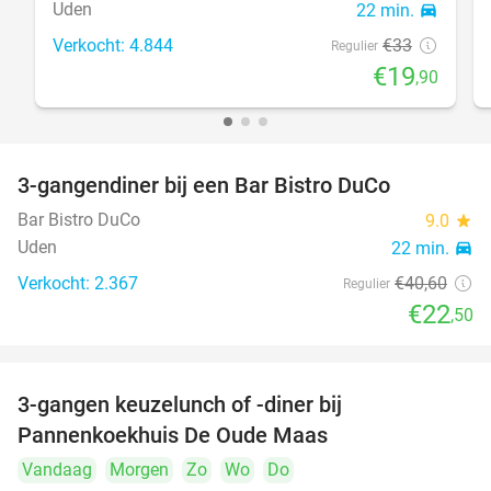
Uden
22 min.
directions_car
Verkocht: 4.844
€33
Regulier
€19
,90
3-gangendiner bij een Bar Bistro DuCo
45%
Bar Bistro DuCo
9.0
star
Uden
22 min.
directions_car
Verkocht: 2.367
€40
,60
Regulier
€22
,50
3-gangen keuzelunch of -diner bij
34%
Pannenkoekhuis De Oude Maas
Vandaag
Morgen
Zo
Wo
Do