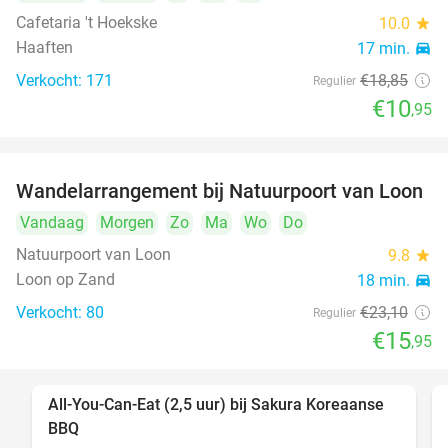
Cafetaria 't Hoekske
10.0
star
Haaften
17 min.
directions_car
Verkocht: 171
€18
,85
Regulier
€10
,95
Wandelarrangement bij Natuurpoort van Loon
31%
Vandaag
Morgen
Zo
Ma
Wo
Do
Natuurpoort van Loon
9.8
star
Loon op Zand
18 min.
directions_car
Verkocht: 80
€23
,10
Regulier
€15
,95
All-You-Can-Eat (2,5 uur) bij Sakura Koreaanse
19%
BBQ