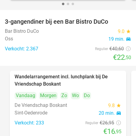
3-gangendiner bij een Bar Bistro DuCo
45%
Bar Bistro DuCo
9.0
star
Oss
19 min.
directions_car
Verkocht: 2.367
€40
,60
Regulier
€22
,50
Wandelarrangement incl. lunchplank bij De
37%
Vriendschap Boskant
Vandaag
Morgen
Zo
Wo
Do
De Vriendschap Boskant
9.8
star
Sint-Oedenrode
20 min.
directions_car
Verkocht: 233
€26
,95
Regulier
€16
,95