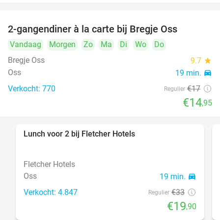
2-gangendiner à la carte bij Bregje Oss
12%
Vandaag
Morgen
Zo
Ma
Di
Wo
Do
Bregje Oss
9.7
star
Oss
19 min.
directions_car
Verkocht: 770
€17
Regulier
€14
,95
Lunch voor 2 bij Fletcher Hotels
40%
Fletcher Hotels
Oss
19 min.
directions_car
Verkocht: 4.847
€33
Regulier
€19
,90