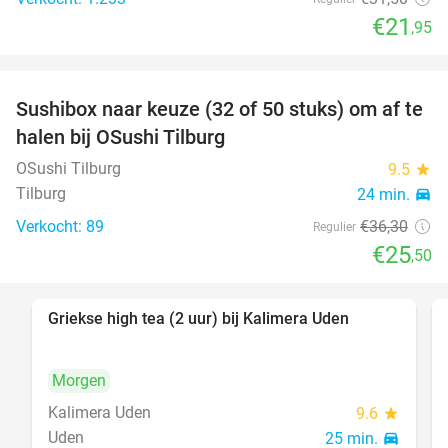
€21
,95
Sushibox naar keuze (32 of 50 stuks) om af te
30%
halen bij OSushi Tilburg
OSushi Tilburg
9.5
star
Tilburg
24 min.
directions_car
Verkocht: 89
€36
,30
Regulier
€25
,50
Griekse high tea (2 uur) bij Kalimera Uden
46%
Morgen
Kalimera Uden
9.6
star
Uden
25 min.
directions_car