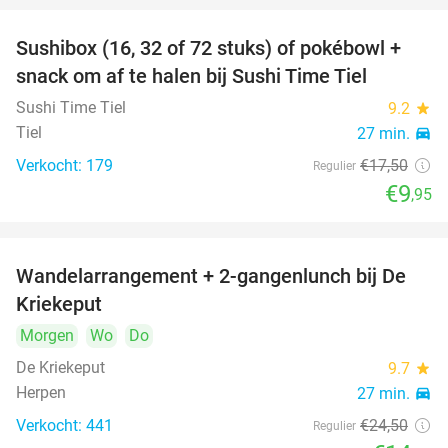
Sushibox (16, 32 of 72 stuks) of pokébowl +
43%
snack om af te halen bij Sushi Time Tiel
Sushi Time Tiel
9.2
star
Tiel
27 min.
directions_car
Verkocht: 179
€17
,50
Regulier
€9
,95
Wandelarrangement + 2-gangenlunch bij De
41%
Kriekeput
Morgen
Wo
Do
De Kriekeput
9.7
star
Herpen
27 min.
directions_car
Verkocht: 441
€24
,50
Regulier