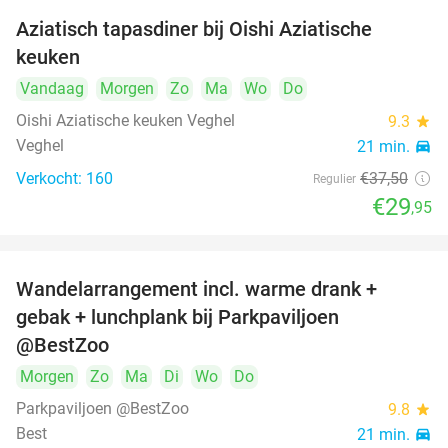
Aziatisch tapasdiner bij Oishi Aziatische
20%
keuken
Vandaag
Morgen
Zo
Ma
Wo
Do
Oishi Aziatische keuken Veghel
9.3
star
Veghel
21 min.
directions_car
Verkocht: 160
€37
,50
Regulier
€29
,95
Wandelarrangement incl. warme drank +
29%
gebak + lunchplank bij Parkpaviljoen
@BestZoo
Morgen
Zo
Ma
Di
Wo
Do
Parkpaviljoen @BestZoo
9.8
star
Best
21 min.
directions_car