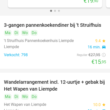
€19
,90
food
food
3-gangen pannenkoekendiner bij 't Struifhuis
43%
food
food
Ma
Di
Wo
Do
't Struifhuis Pannenkoekenhuis Liempde
9.4
star
foo
food
Liempde
16 min.
directions_car
Verkocht: 798
€27
,95
Regulier
€15
,95
Wandelarrangement incl. 12-uurtje + gebak bij
34%
Het Wapen van Liempde
Ma
Di
Wo
Do
Het Wapen van Liempde
10.0
star