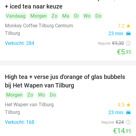
36%
+ iced tea naar keuze
Vandaag
Morgen
Zo
Ma
Di
Wo
Do
Monkey Coffee Tilburg Centrum
7.2
star
Tilburg
23 min.
directions_car
Verkocht: 284
€9
,30
Regulier
€5
,95
High tea + verse jus d'orange of glas bubbels
38%
bij Het Wapen van Tilburg
Morgen
Zo
Wo
Do
Het Wapen van Tilburg
8.5
star
Tilburg
23 min.
directions_car
Verkocht: 168
€24
Regulier
€14
,95