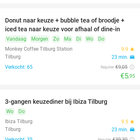
Donut naar keuze + bubble tea of broodje +
34%
iced tea naar keuze voor afhaal of dine-in
Vandaag
Morgen
Zo
Ma
Di
Wo
Do
Monkey Coffee Tilburg Station
9.9
star
Tilburg
23 min.
directions_car
Verkocht: 65
€9
,05
Regulier
€5
,95
3-gangen keuzediner bij Ibiza Tilburg
33%
Wo
Do
Ibiza Tilburg
9.5
star
Tilburg
23 min.
directions_car
Verkocht: 35
€39
,30
Regulier