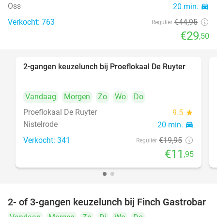
Oss
20 min.
directions_car
Verkocht: 763
€44
,95
Regulier
€29
,50
2-gangen keuzelunch bij Proeflokaal De Ruyter
40%
Vandaag
Morgen
Zo
Wo
Do
Proeflokaal De Ruyter
9.5
star
Nistelrode
20 min.
directions_car
Verkocht: 341
€19
,95
Regulier
€11
,95
2- of 3-gangen keuzelunch bij Finch Gastrobar
43%