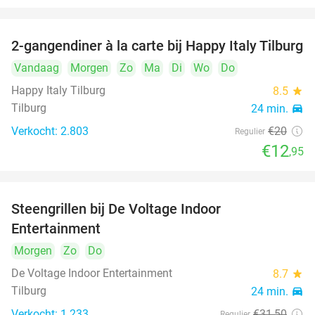
2-gangendiner à la carte bij Happy Italy Tilburg
35%
Vandaag
Morgen
Zo
Ma
Di
Wo
Do
Happy Italy Tilburg
8.5
star
Tilburg
24 min.
directions_car
Verkocht: 2.803
€20
Regulier
€12
,95
Steengrillen bij De Voltage Indoor
30%
Entertainment
Morgen
Zo
Do
De Voltage Indoor Entertainment
8.7
star
Tilburg
24 min.
directions_car
Verkocht: 1.233
€31
,50
Regulier