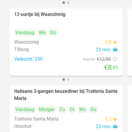
12-uurtje bij Waanzinnig
28%
Vandaag
Wo
Do
Waanzinnig
9.8
star
Tilburg
23 min.
directions_car
Verkocht: 259
€12
,50
Regulier
€8
,95
Italiaans 3-gangen keuzediner bij Trattoria Santa
31%
Maria
Vandaag
Morgen
Zo
Di
Wo
Do
Trattoria Santa Maria
9.2
star
Oirschot
23 min.
directions_car