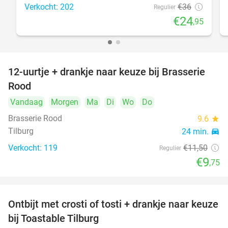
Verkocht: 202
€36
Regulier
€24
,95
12-uurtje + drankje naar keuze bij Brasserie
15%
Rood
Vandaag
Morgen
Ma
Di
Wo
Do
Brasserie Rood
9.6
star
Tilburg
24 min.
directions_car
Verkocht: 119
€11
,50
Regulier
€9
,75
Ontbijt met crosti of tosti + drankje naar keuze
38%
bij Toastable Tilburg