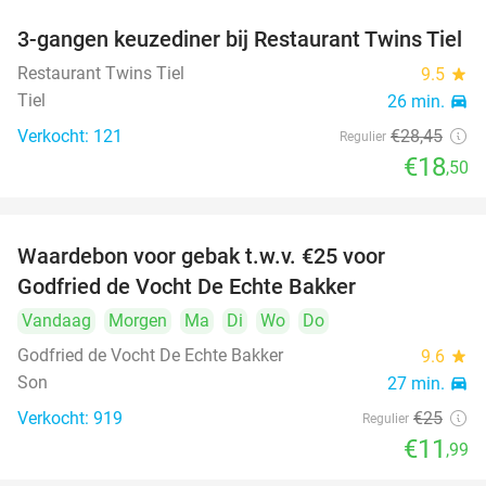
3-gangen keuzediner bij Restaurant Twins Tiel
35%
Restaurant Twins Tiel
9.5
star
Tiel
26 min.
directions_car
Verkocht: 121
€28
,45
Regulier
€18
,50
Waardebon voor gebak t.w.v. €25 voor
52%
Godfried de Vocht De Echte Bakker
Vandaag
Morgen
Ma
Di
Wo
Do
Godfried de Vocht De Echte Bakker
9.6
star
Son
27 min.
directions_car
Verkocht: 919
€25
Regulier
€11
,99