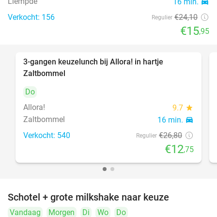
Liempde
16 min.
directions_car
Verkocht: 156
€24
,10
Regulier
€15
,95
3-gangen keuzelunch bij Allora! in hartje
52%
Zaltbommel
Do
Allora!
9.7
star
Zaltbommel
16 min.
directions_car
Verkocht: 540
€26
,80
Regulier
€12
,75
Schotel + grote milkshake naar keuze
42%
Vandaag
Morgen
Di
Wo
Do