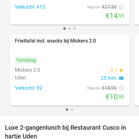
Verkocht: 413
€27
,50
Regulier
€14
,95
Friettafel incl. snacks bij Mickers 2.0
42%
Vandaag
Mickers 2.0
9.7
star
Uden
25 min.
directions_car
Verkocht: 92
€18
,95
Regulier
€10
,95
Luxe 2-gangenlunch bij Restaurant Cusco in
43%
hartje Uden