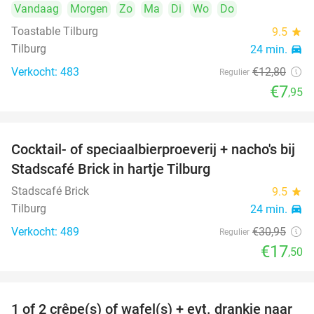
Vandaag
Morgen
Zo
Ma
Di
Wo
Do
Toastable Tilburg
9.5
star
Tilburg
24 min.
directions_car
Verkocht: 483
€12
,80
Regulier
€7
,95
Cocktail- of speciaalbierproeverij + nacho's bij
43%
Stadscafé Brick in hartje Tilburg
Stadscafé Brick
9.5
star
Tilburg
24 min.
directions_car
Verkocht: 489
€30
,95
Regulier
€17
,50
1 of 2 crêpe(s) of wafel(s) + evt. drankje naar