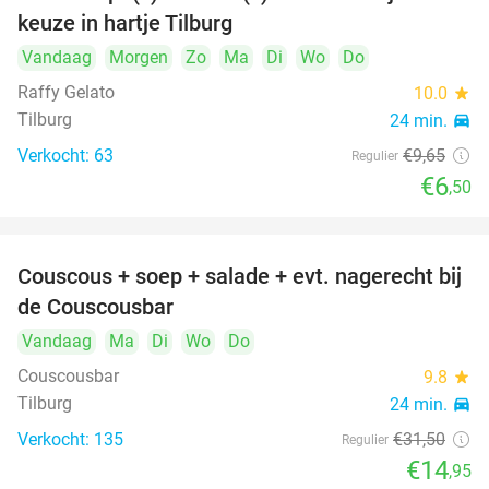
33%
keuze in hartje Tilburg
Vandaag
Morgen
Zo
Ma
Di
Wo
Do
Raffy Gelato
10.0
star
Tilburg
24 min.
directions_car
Verkocht: 63
€9
,65
Regulier
€6
,50
Couscous + soep + salade + evt. nagerecht bij
53%
de Couscousbar
Vandaag
Ma
Di
Wo
Do
Couscousbar
9.8
star
Tilburg
24 min.
directions_car
Verkocht: 135
€31
,50
Regulier
€14
,95