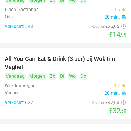
Vandaag
Morgen
Zo
Di
Wo
Do
Finch Gastrobar
9.6
star
Oss
20 min.
directions_car
Verkocht: 548
€26
,05
Regulier
€14
,95
All-You-Can-Eat & Drink (3 uur) bij Wok Inn
24%
Veghel
Vandaag
Morgen
Zo
Di
Wo
Do
Wok Inn Veghel
9.2
star
Veghel
20 min.
directions_car
Verkocht: 622
€42
,60
Regulier
€32
,50