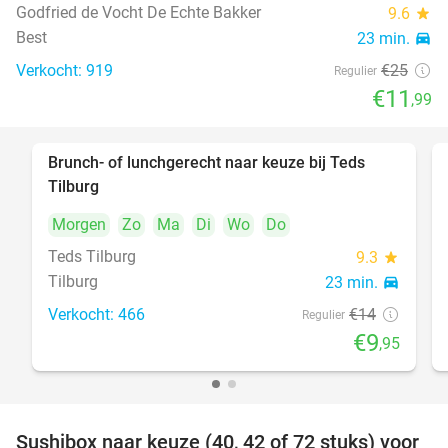
Godfried de Vocht De Echte Bakker
9.6
star
Best
23 min.
directions_car
Verkocht: 919
€25
Regulier
€11
,99
Brunch- of lunchgerecht naar keuze bij Teds
29%
Tilburg
Morgen
Zo
Ma
Di
Wo
Do
Teds Tilburg
9.3
star
Tilburg
23 min.
directions_car
Verkocht: 466
€14
Regulier
€9
,95
Sushibox naar keuze (40, 42 of 72 stuks) voor