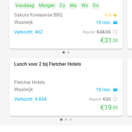
Vandaag
Morgen
Zo
Ma
Wo
Do
Sakura Koreaanse BBQ
9.4
star
Waalwijk
18 min.
directions_car
Verkocht: 462
€38
,95
Regulier
€31
,50
Lunch voor 2 bij Fletcher Hotels
40%
Fletcher Hotels
Waalwijk
18 min.
directions_car
Verkocht: 4.844
€33
Regulier
€19
,90