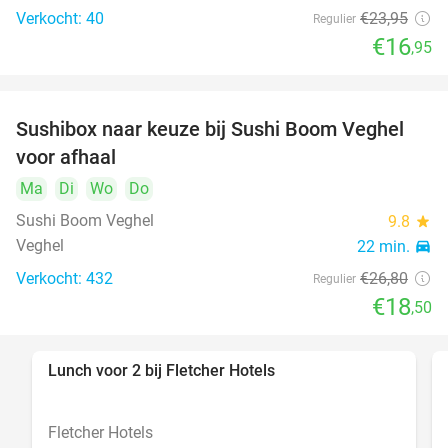
Verkocht: 40
€23
,95
Regulier
€16
,95
Sushibox naar keuze bij Sushi Boom Veghel
31%
voor afhaal
Ma
Di
Wo
Do
Sushi Boom Veghel
9.8
star
Veghel
22 min.
directions_car
Verkocht: 432
€26
,80
Regulier
€18
,50
Lunch voor 2 bij Fletcher Hotels
40%
Fletcher Hotels