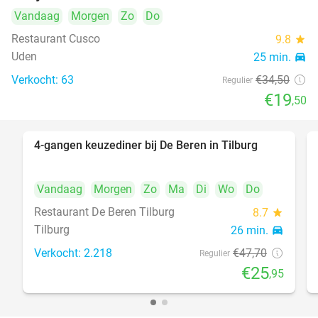
Vandaag
Morgen
Zo
Do
Restaurant Cusco
9.8
star
Uden
25 min.
directions_car
Verkocht: 63
€34
,50
Regulier
€19
,50
4-gangen keuzediner bij De Beren in Tilburg
46%
Vandaag
Morgen
Zo
Ma
Di
Wo
Do
Restaurant De Beren Tilburg
8.7
star
Tilburg
26 min.
directions_car
Verkocht: 2.218
€47
,70
Regulier
€25
,95