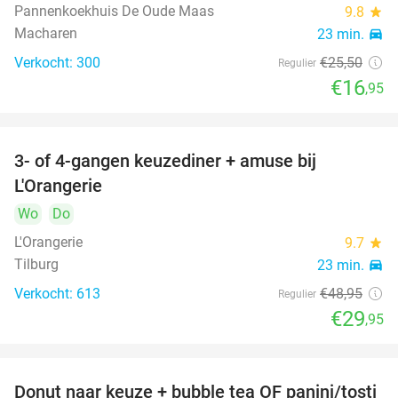
Pannenkoekhuis De Oude Maas
9.8
star
Macharen
23 min.
directions_car
Verkocht: 300
€25
,50
Regulier
€16
,95
3- of 4-gangen keuzediner + amuse bij
39%
L'Orangerie
Wo
Do
L'Orangerie
9.7
star
Tilburg
23 min.
directions_car
Verkocht: 613
€48
,95
Regulier
€29
,95
Donut naar keuze + bubble tea OF panini/tosti