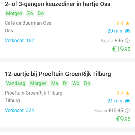
2- of 3-gangen keuzediner in hartje Oss
45%
Morgen
Zo
Do
Café de Buurman Oss
8.9
star
Oss
20 min.
directions_car
Verkocht: 162
€36
Regulier
€19
,95
12-uurtje bij Proeftuin GroenRijk Tilburg
38%
Vandaag
Morgen
Ma
Di
Wo
Do
Proeftuin GroenRijk Tilburg
9.4
star
Tilburg
21 min.
directions_car
Verkocht: 324
€15
,95
Regulier
€9
,95