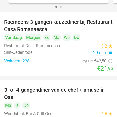
Roemeens 3-gangen keuzediner bij Restaurant
48%
Casa Romanaesca
Vandaag
Morgen
Zo
Ma
Wo
Do
Restaurant Casa Romaneasca
9.2
star
Sint-Oedenrode
20 min.
directions_car
Verkocht: 228
€42
,50
Regulier
€21
,95
3- of 4-gangendiner van de chef + amuse in
34%
Oss
Ma
Di
Do
Woodstock Bar & Grill Oss
9.8
star