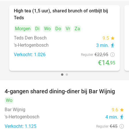
High tea (1,5 uur), shared brunch of ontbijt bij
35%
Teds
Morgen
Di
Wo
Do
Vr
Za
Teds Den Bosch
9.5
star
's-Hertogenbosch
3 min.
directions_walk
Verkocht: 1.026
€22
,95
Regulier
€14
,95
4-gangen shared dining-diner bij Bar Wijnig
45%
Wo
Bar Wijnig
9.6
star
's-Hertogenbosch
4 min.
directions_walk
Verkocht: 1.125
€45
Regulier