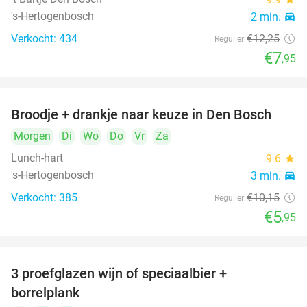
's-Hertogenbosch
2 min.
directions_car
Verkocht: 434
€12
,25
Regulier
€7
,95
Broodje + drankje naar keuze in Den Bosch
41%
Morgen
Di
Wo
Do
Vr
Za
Lunch-hart
9.6
star
's-Hertogenbosch
3 min.
directions_car
Verkocht: 385
€10
,15
Regulier
€5
,95
3 proefglazen wijn of speciaalbier +
51%
borrelplank