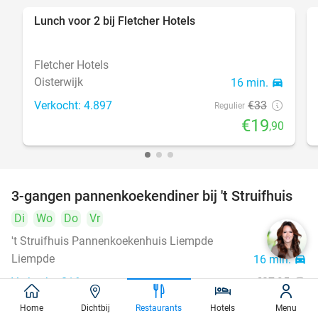
Lunch voor 2 bij Fletcher Hotels
40%
Fletcher Hotels
Oisterwijk
16 min.
directions_car
Verkocht: 4.897
€33
Regulier
€19
,90
3-gangen pannenkoekendiner bij 't Struifhuis
43%
Di
Wo
Do
Vr
't Struifhuis Pannenkoekenhuis Liempde
9.4
star
Liempde
16 min.
directions_car
Verkocht: 816
€27
,95
Regulier
€15
,95
Home
Dichtbij
Restaurants
Hotels
Menu