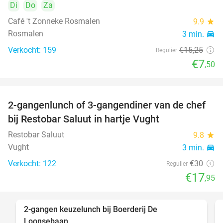
Di
Do
Za
Café 't Zonneke Rosmalen
9.9
star
Rosmalen
3 min.
directions_car
Verkocht: 159
€15
,25
Regulier
€7
,50
2-gangenlunch of 3-gangendiner van de chef
40%
bij Restobar Saluut in hartje Vught
Restobar Saluut
9.8
star
Vught
3 min.
directions_car
Verkocht: 122
€30
Regulier
€17
,95
2-gangen keuzelunch bij Boerderij De
30%
Loonsebaan