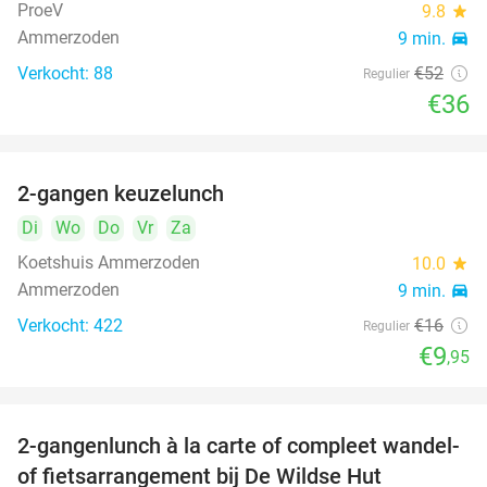
ProeV
9.8
star
Ammerzoden
9 min.
directions_car
Verkocht: 88
€52
Regulier
€36
2-gangen keuzelunch
38%
Di
Wo
Do
Vr
Za
Koetshuis Ammerzoden
10.0
star
Ammerzoden
9 min.
directions_car
Verkocht: 422
€16
Regulier
€9
,95
2-gangenlunch à la carte of compleet wandel-
34%
of fietsarrangement bij De Wildse Hut