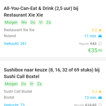
All-You-Can-Eat & Drink (2,5 uur) bij
17%
Restaurant Xie Xie
Morgen
Wo
Do
Vr
Za
Restaurant Xie Xie
9.0
star
Nuland
11 min.
directions_car
Verkocht: 261
€43
Regulier
€35
,90
Sushibox naar keuze (8, 16, 32 of 69 stuks) bij
53%
Sushi Call Boxtel
Morgen
Do
Vr
Za
Sushi Call Boxtel
9.3
star
Boxtel
13 min.
directions_car
Verkocht: 73
€18
,85
Regulier