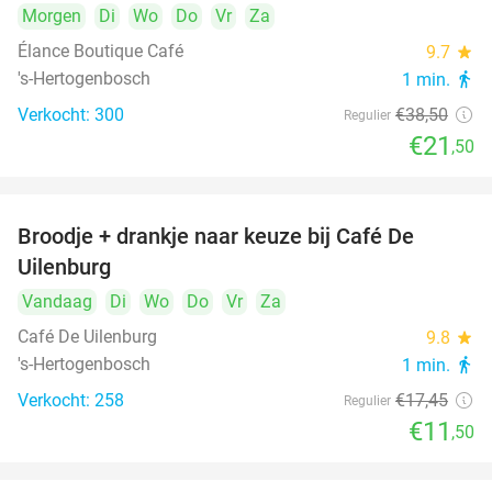
Morgen
Di
Wo
Do
Vr
Za
Élance Boutique Café
9.7
star
's-Hertogenbosch
1 min.
directions_walk
Verkocht: 300
€38
,50
Regulier
€21
,50
Broodje + drankje naar keuze bij Café De
34%
Uilenburg
Vandaag
Di
Wo
Do
Vr
Za
Café De Uilenburg
9.8
star
's-Hertogenbosch
1 min.
directions_walk
Verkocht: 258
€17
,45
Regulier
€11
,50