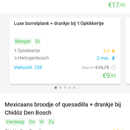
€17
,95
Luxe borrelplank + drankje bij 't Opkikkertje
41%
Morgen
Di
't Opkikkertje
9.4
star
's-Hertogenbosch
2 min.
directions_walk
Verkocht: 258
€16
,75
Regulier
€9
,95
Mexicaans broodje of quesadilla + drankje bij
37%
Chidóz Den Bosch
Vandaag
Do
Vr
Za