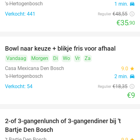
's-Hertogenbosch
1 min.
directions_car
Verkocht: 441
€48
,55
Regulier
€35
,90
Bowl naar keuze + blikje fris voor afhaal
51%
Vandaag
Morgen
Di
Wo
Vr
Za
Casa Mexicana Den Bosch
9.0
star
's-Hertogenbosch
2 min.
directions_car
Verkocht: 54
€18
,35
Regulier
€9
2-of 3-gangenlunch of 3-gangendiner bij 't
35%
Bartje Den Bosch
't Bartje Den Bosch
9.9
star