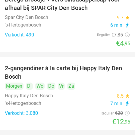
37%
afhaal bij SPAR City Den Bosch
Spar City Den Bosch
9.7
star
's-Hertogenbosch
6 min.
directions_walk
Verkocht: 490
€7
,85
Regulier
€4
,95
2-gangendiner à la carte bij Happy Italy Den
35%
Bosch
Morgen
Di
Wo
Do
Vr
Za
Happy Italy Den Bosch
8.5
star
's-Hertogenbosch
7 min.
directions_walk
Verkocht: 3.080
€20
Regulier
€12
,95