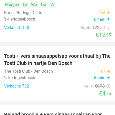
Morgen
Di
Wo
Do
Vr
Bar en Bodega De Unie
9.6
star
's-Hertogenbosch
6 min.
directions_walk
Verkocht: 428
€22
,50
Regulier
€12
,95
Tosti + vers sinaasappelsap voor afhaal bij The
49%
Tosti Club in hartje Den Bosch
The Tosti Club - Den Bosch
9.7
star
's-Hertogenbosch
6 min.
directions_walk
Verkocht: 782
€9
,70
Regulier
€4
,95
Belegd broodje + vers sinaasappelsap voor