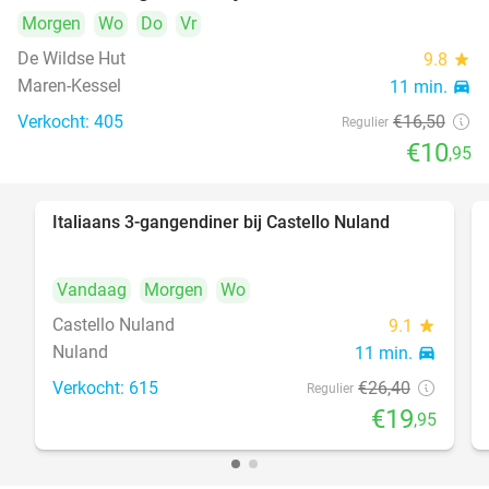
Morgen
Wo
Do
Vr
De Wildse Hut
9.8
star
Maren-Kessel
11 min.
directions_car
Verkocht: 405
€16
,50
Regulier
€10
,95
Italiaans 3-gangendiner bij Castello Nuland
24%
Vandaag
Morgen
Wo
Castello Nuland
9.1
star
Nuland
11 min.
directions_car
Verkocht: 615
€26
,40
Regulier
€19
,95