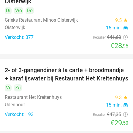
Oisterwijk
Di
Wo
Do
Grieks Restaurant Minos Oisterwijk
9.5
star
Oisterwijk
15 min.
directions_car
Verkocht: 377
€41
,60
Regulier
€28
,95
2- of 3-gangendiner à la carte + broodmandje
38%
+ karaf ijswater bij Restaurant Het Kreitenhuys
Vr
Za
Restaurant Het Kreitenhuys
9.3
star
Udenhout
15 min.
directions_car
Verkocht: 193
€47
,35
Regulier
€29
,50