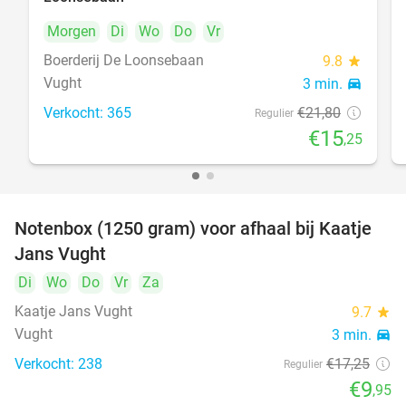
Morgen
Di
Wo
Do
Vr
Boerderij De Loonsebaan
9.8
star
Vught
3 min.
directions_car
Verkocht: 365
€21
,80
Regulier
€15
,25
Notenbox (1250 gram) voor afhaal bij Kaatje
42%
Jans Vught
Di
Wo
Do
Vr
Za
Kaatje Jans Vught
9.7
star
Vught
3 min.
directions_car
Verkocht: 238
€17
,25
Regulier
€9
,95