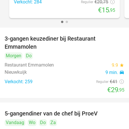
Verkocht: 284
€20
,75
Regulier
€15
,95
3-gangen keuzediner bij Restaurant
27%
Emmamolen
Morgen
Do
Restaurant Emmamolen
9.9
star
Nieuwkuijk
9 min.
directions_car
Verkocht: 259
€41
Regulier
€29
,95
5-gangendiner van de chef bij ProeV
31%
Vandaag
Wo
Do
Za