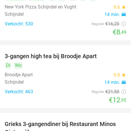
New York Pizza Schijndel en Vught
9.6
star
Schijndel
14 min.
directions_car
Verkocht: 530
€16
,20
Regulier
€8
,49
3-gangen high tea bij Broodje Apart
40%
Di
Wo
Broodje Apart
9.8
star
Schijndel
14 min.
directions_car
Verkocht: 463
€21
,50
Regulier
€12
,95
Grieks 3-gangendiner bij Restaurant Minos
30%