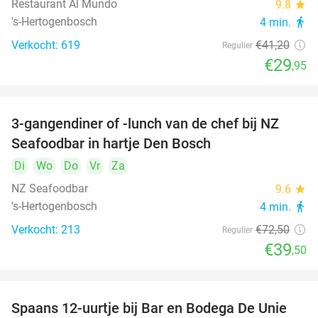
Restaurant Al Mundo
9.8
star
's-Hertogenbosch
4 min.
directions_walk
Verkocht: 619
€41
,20
Regulier
€29
,95
3-gangendiner of -lunch van de chef bij NZ
46%
Seafoodbar in hartje Den Bosch
Di
Wo
Do
Vr
Za
NZ Seafoodbar
9.6
star
's-Hertogenbosch
4 min.
directions_walk
Verkocht: 213
€72
,50
Regulier
€39
,50
Spaans 12-uurtje bij Bar en Bodega De Unie
42%