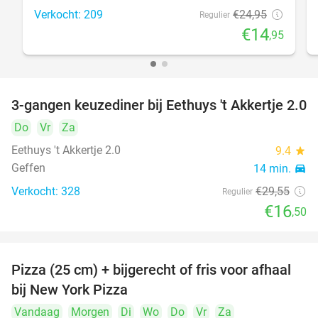
Verkocht: 209
€24
,95
Regulier
€14
,95
3-gangen keuzediner bij Eethuys 't Akkertje 2.0
44%
Do
Vr
Za
Eethuys 't Akkertje 2.0
9.4
star
Geffen
14 min.
directions_car
Verkocht: 328
€29
,55
Regulier
€16
,50
Pizza (25 cm) + bijgerecht of fris voor afhaal
48%
bij New York Pizza
Vandaag
Morgen
Di
Wo
Do
Vr
Za