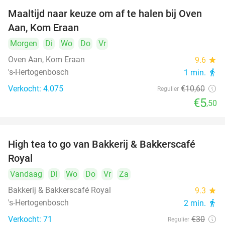
Maaltijd naar keuze om af te halen bij Oven
48%
Aan, Kom Eraan
Morgen
Di
Wo
Do
Vr
Oven Aan, Kom Eraan
9.6
star
's-Hertogenbosch
1 min.
directions_walk
Verkocht: 4.075
€10
,60
Regulier
€5
,50
High tea to go van Bakkerij & Bakkerscafé
40%
Royal
Vandaag
Di
Wo
Do
Vr
Za
Bakkerij & Bakkerscafé Royal
9.3
star
's-Hertogenbosch
2 min.
directions_walk
Verkocht: 71
€30
Regulier