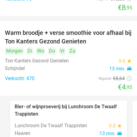
€8
,95
Warm broodje + verse smoothie voor afhaal bij
43%
Ton Kanters Gezond Genieten
Morgen
Di
Wo
Do
Vr
Za
Ton Kanters Gezond Genieten
9.6
star
Schijndel
13 min.
directions_car
Verkocht: 470
€8
,64
Regulier
€4
,95
Bier- of wijnproeverij bij Lunchroom De Twaalf
40%
Trappisten
Lunchroom De Twaalf Trappisten
9.8
star
Haaren
13 min.
directions_car