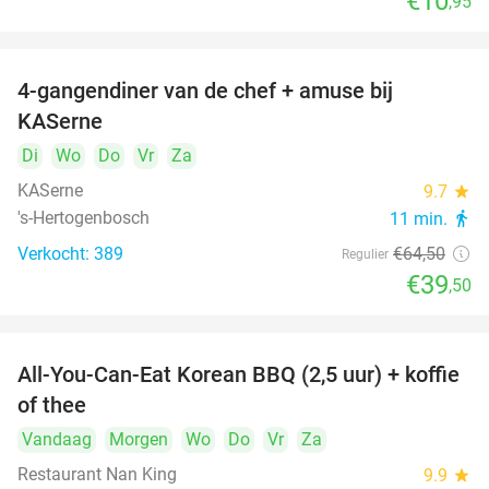
€10
,95
4-gangendiner van de chef + amuse bij
39%
KASerne
Di
Wo
Do
Vr
Za
KASerne
9.7
star
's-Hertogenbosch
11 min.
directions_walk
Verkocht: 389
€64
,50
Regulier
€39
,50
All-You-Can-Eat Korean BBQ (2,5 uur) + koffie
26%
of thee
Vandaag
Morgen
Wo
Do
Vr
Za
Restaurant Nan King
9.9
star