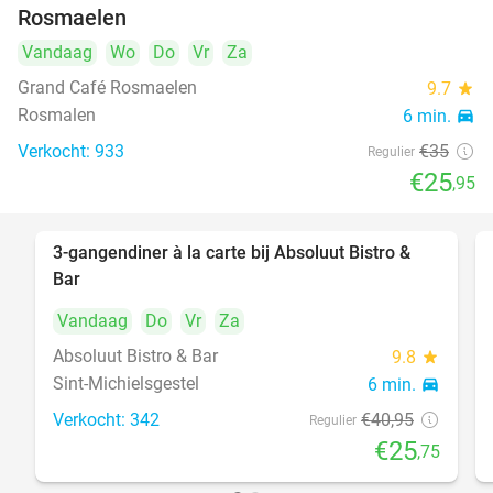
Rosmaelen
Vandaag
Wo
Do
Vr
Za
Grand Café Rosmaelen
9.7
star
Rosmalen
6 min.
directions_car
Verkocht: 933
€35
Regulier
€25
,95
3-gangendiner à la carte bij Absoluut Bistro &
37%
Bar
Vandaag
Do
Vr
Za
Absoluut Bistro & Bar
9.8
star
Sint-Michielsgestel
6 min.
directions_car
Verkocht: 342
€40
,95
Regulier
€25
,75