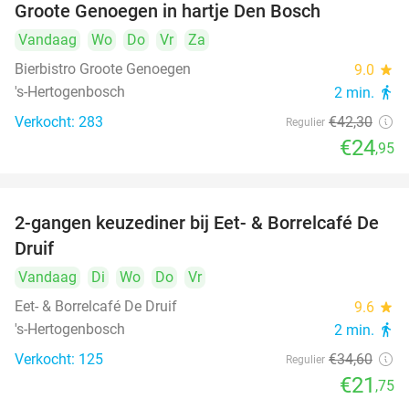
Groote Genoegen in hartje Den Bosch
Vandaag
Wo
Do
Vr
Za
Bierbistro Groote Genoegen
9.0
star
's-Hertogenbosch
2 min.
directions_walk
Verkocht: 283
€42
,30
Regulier
€24
,95
2-gangen keuzediner bij Eet- & Borrelcafé De
37%
Druif
Vandaag
Di
Wo
Do
Vr
Eet- & Borrelcafé De Druif
9.6
star
's-Hertogenbosch
2 min.
directions_walk
Verkocht: 125
€34
,60
Regulier
€21
,75