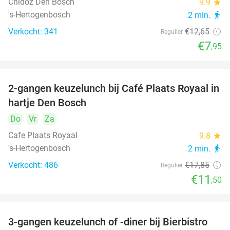
Chidóz Den Bosch
9.9
star
's-Hertogenbosch
2 min.
directions_walk
Verkocht: 341
€12
,65
Regulier
€7
,95
2-gangen keuzelunch bij Café Plaats Royaal in
36%
hartje Den Bosch
Do
Vr
Za
Cafe Plaats Royaal
9.8
star
's-Hertogenbosch
2 min.
directions_walk
Verkocht: 486
€17
,85
Regulier
€11
,50
3-gangen keuzelunch of -diner bij Bierbistro
41%