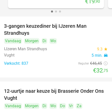
€19
,90
3-gangen keuzediner bij IJzeren Man
29%
Strandhuys
Vandaag
Morgen
Di
Wo
IJzeren Man Strandhuys
9.3
star
Vught
5 min.
directions_car
Verkocht: 837
€46
,45
Regulier
€32
,75
12-uurtje naar keuze bij Brasserie Onder Ons
31%
Vught
Vandaag
Morgen
Di
Wo
Do
Vr
Za