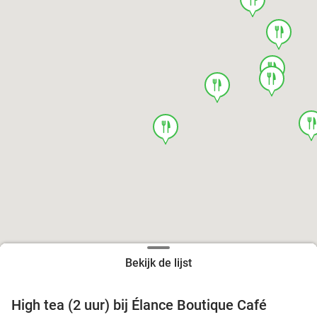
food
food
food
food
foo
food
Bekijk de lijst
High tea (2 uur) bij Élance Boutique Café
44%