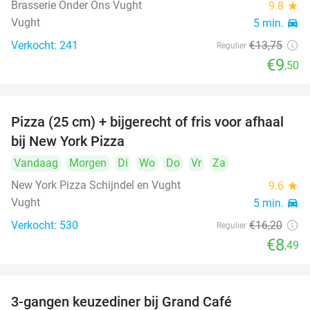
Brasserie Onder Ons Vught
9.8
star
Vught
5 min.
directions_car
Verkocht: 241
€13
,75
Regulier
€9
,50
Pizza (25 cm) + bijgerecht of fris voor afhaal
48%
bij New York Pizza
Vandaag
Morgen
Di
Wo
Do
Vr
Za
New York Pizza Schijndel en Vught
9.6
star
Vught
5 min.
directions_car
Verkocht: 530
€16
,20
Regulier
€8
,49
3-gangen keuzediner bij Grand Café
26%