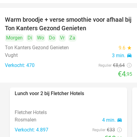
Warm broodje + verse smoothie voor afhaal bij
43%
Ton Kanters Gezond Genieten
Morgen
Di
Wo
Do
Vr
Za
Ton Kanters Gezond Genieten
9.6
star
Vught
3 min.
directions_car
Verkocht: 470
€8
,64
Regulier
€4
,95
Lunch voor 2 bij Fletcher Hotels
40%
Fletcher Hotels
Rosmalen
4 min.
directions_car
Verkocht: 4.897
€33
Regulier