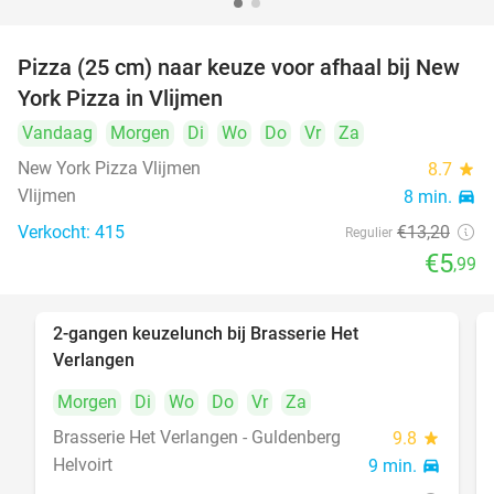
Pizza (25 cm) naar keuze voor afhaal bij New
55%
York Pizza in Vlijmen
Vandaag
Morgen
Di
Wo
Do
Vr
Za
New York Pizza Vlijmen
8.7
star
Vlijmen
8 min.
directions_car
Verkocht: 415
€13
,20
Regulier
€5
,99
2-gangen keuzelunch bij Brasserie Het
23%
Verlangen
Morgen
Di
Wo
Do
Vr
Za
Brasserie Het Verlangen - Guldenberg
9.8
star
Helvoirt
9 min.
directions_car