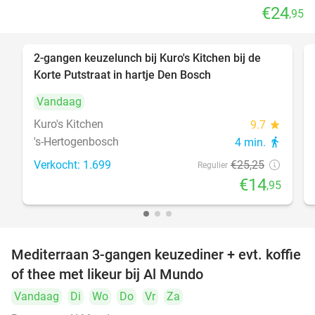
€24
,95
2-gangen keuzelunch bij Kuro's Kitchen bij de
41%
Korte Putstraat in hartje Den Bosch
Vandaag
Kuro's Kitchen
9.7
star
's-Hertogenbosch
4 min.
directions_walk
Verkocht: 1.699
€25
,25
Regulier
€14
,95
Mediterraan 3-gangen keuzediner + evt. koffie
27%
of thee met likeur bij Al Mundo
Vandaag
Di
Wo
Do
Vr
Za