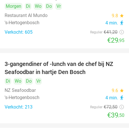
Morgen
Di
Wo
Do
Vr
Restaurant Al Mundo
9.8
star
's-Hertogenbosch
4 min.
directions_walk
Verkocht: 605
€41
,20
Regulier
€29
,95
3-gangendiner of -lunch van de chef bij NZ
46%
Seafoodbar in hartje Den Bosch
Di
Wo
Do
Vr
NZ Seafoodbar
9.6
star
's-Hertogenbosch
4 min.
directions_walk
Verkocht: 213
€72
,50
Regulier
€39
,50