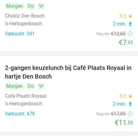
Morgen
Do
Vr
Chidóz Den Bosch
9.9
star
's-Hertogenbosch
2 min.
directions_walk
Verkocht: 341
€12
,65
Regulier
€7
,95
2-gangen keuzelunch bij Café Plaats Royaal in
36%
hartje Den Bosch
Morgen
Do
Vr
Cafe Plaats Royaal
9.8
star
's-Hertogenbosch
2 min.
directions_walk
Verkocht: 479
€17
,85
Regulier
€11
,50