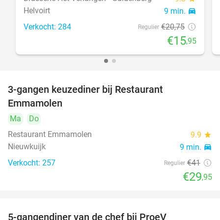
Helvoirt
9 min.
directions_car
Verkocht: 284
€20
,75
Regulier
€15
,95
3-gangen keuzediner bij Restaurant
27%
Emmamolen
Ma
Do
Restaurant Emmamolen
9.9
star
Nieuwkuijk
9 min.
directions_car
Verkocht: 257
€41
Regulier
€29
,95
5-gangendiner van de chef bij ProeV