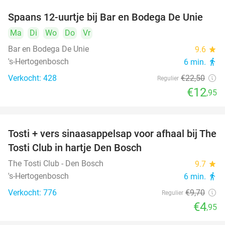
Spaans 12-uurtje bij Bar en Bodega De Unie
42%
Ma
Di
Wo
Do
Vr
Bar en Bodega De Unie
9.6
star
's-Hertogenbosch
6 min.
directions_walk
Verkocht: 428
€22
,50
Regulier
€12
,95
Tosti + vers sinaasappelsap voor afhaal bij The
49%
Tosti Club in hartje Den Bosch
The Tosti Club - Den Bosch
9.7
star
's-Hertogenbosch
6 min.
directions_walk
Verkocht: 776
€9
,70
Regulier
€4
,95