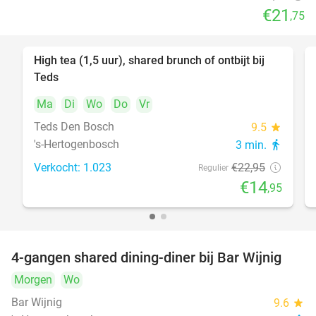
€21
,75
High tea (1,5 uur), shared brunch of ontbijt bij
35%
Teds
Ma
Di
Wo
Do
Vr
Teds Den Bosch
9.5
star
's-Hertogenbosch
3 min.
directions_walk
Verkocht: 1.023
€22
,95
Regulier
€14
,95
4-gangen shared dining-diner bij Bar Wijnig
45%
Morgen
Wo
Bar Wijnig
9.6
star