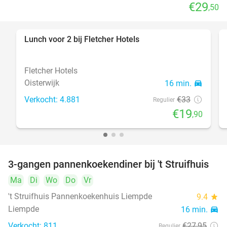
€29
,50
Lunch voor 2 bij Fletcher Hotels
40%
Fletcher Hotels
Oisterwijk
16 min.
directions_car
Verkocht: 4.881
€33
Regulier
€19
,90
3-gangen pannenkoekendiner bij 't Struifhuis
43%
Ma
Di
Wo
Do
Vr
't Struifhuis Pannenkoekenhuis Liempde
9.4
star
Liempde
16 min.
directions_car
Verkocht: 811
€27
,95
Regulier