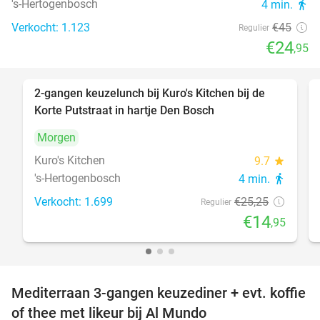
's-Hertogenbosch
4 min.
directions_walk
Verkocht: 1.123
€45
Regulier
€24
,95
2-gangen keuzelunch bij Kuro's Kitchen bij de
41%
Korte Putstraat in hartje Den Bosch
Morgen
Kuro's Kitchen
9.7
star
's-Hertogenbosch
4 min.
directions_walk
Verkocht: 1.699
€25
,25
Regulier
€14
,95
Mediterraan 3-gangen keuzediner + evt. koffie
27%
of thee met likeur bij Al Mundo