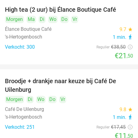
High tea (2 uur) bij Élance Boutique Café
44%
Morgen
Ma
Di
Wo
Do
Vr
Élance Boutique Café
9.7
star
's-Hertogenbosch
1 min.
directions_walk
Verkocht: 300
€38
,50
Regulier
€21
,50
Broodje + drankje naar keuze bij Café De
34%
Uilenburg
Morgen
Di
Wo
Do
Vr
Café De Uilenburg
9.8
star
's-Hertogenbosch
1 min.
directions_walk
Verkocht: 251
€17
,45
Regulier
€11
,50