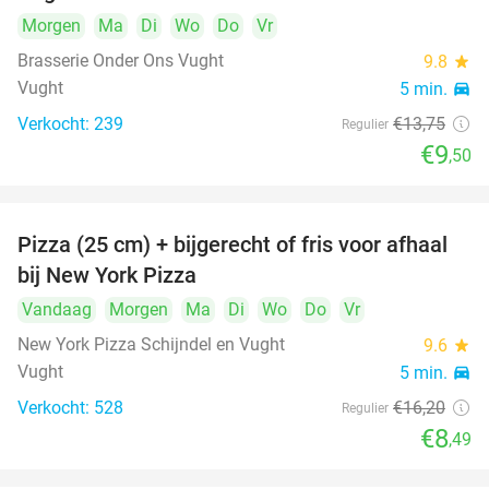
Morgen
Ma
Di
Wo
Do
Vr
Brasserie Onder Ons Vught
9.8
star
Vught
5 min.
directions_car
Verkocht: 239
€13
,75
Regulier
€9
,50
Pizza (25 cm) + bijgerecht of fris voor afhaal
48%
bij New York Pizza
Vandaag
Morgen
Ma
Di
Wo
Do
Vr
New York Pizza Schijndel en Vught
9.6
star
Vught
5 min.
directions_car
Verkocht: 528
€16
,20
Regulier
€8
,49