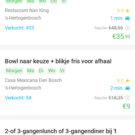
Morgen
Ma
Wo
Do
Vr
Restaurant Nan King
9.9
star
's-Hertogenbosch
1 min.
directions_car
Verkocht: 433
€48
,55
Regulier
€35
,90
Bowl naar keuze + blikje fris voor afhaal
51%
Morgen
Ma
Di
Wo
Vr
Casa Mexicana Den Bosch
9.0
star
's-Hertogenbosch
2 min.
directions_car
Verkocht: 54
€18
,35
Regulier
€9
2-of 3-gangenlunch of 3-gangendiner bij 't
35%