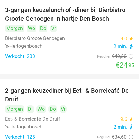
3-gangen keuzelunch of -diner bij Bierbistro
41%
Groote Genoegen in hartje Den Bosch
Morgen
Wo
Do
Vr
Bierbistro Groote Genoegen
9.0
star
's-Hertogenbosch
2 min.
directions_walk
Verkocht: 283
€42
,30
Regulier
€24
,95
2-gangen keuzediner bij Eet- & Borrelcafé De
37%
Druif
Morgen
Di
Wo
Do
Vr
Eet- & Borrelcafé De Druif
9.6
star
's-Hertogenbosch
2 min.
directions_walk
Verkocht: 125
€34
,60
Regulier