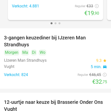
Verkocht: 4.881
€33
Regulier
€19
,90
3-gangen keuzediner bij IJzeren Man
29%
Strandhuys
Morgen
Ma
Di
Wo
IJzeren Man Strandhuys
9.3
star
Vught
5 min.
directions_car
Verkocht: 824
€46
,45
Regulier
€32
,75
12-uurtje naar keuze bij Brasserie Onder Ons
31%
Vught