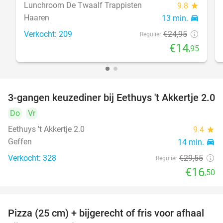
Lunchroom De Twaalf Trappisten
9.8
star
Haaren
13 min.
directions_car
Verkocht: 209
€24
,95
Regulier
€14
,95
3-gangen keuzediner bij Eethuys 't Akkertje 2.0
44%
Do
Vr
Eethuys 't Akkertje 2.0
9.4
star
Geffen
14 min.
directions_car
Verkocht: 328
€29
,55
Regulier
€16
,50
Pizza (25 cm) + bijgerecht of fris voor afhaal
48%