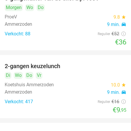
31%
Morgen
Wo
Do
ProeV
9.8
star
Ammerzoden
9 min.
directions_car
Verkocht: 88
€52
Regulier
€36
2-gangen keuzelunch
38%
Di
Wo
Do
Vr
Koetshuis Ammerzoden
10.0
star
Ammerzoden
9 min.
directions_car
Verkocht: 417
€16
Regulier
€9
,95