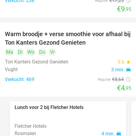
Verkocht: 238
€17
,25
Regulier
€9
,95
Warm broodje + verse smoothie voor afhaal bij
43%
Ton Kanters Gezond Genieten
Ma
Di
Wo
Do
Vr
Ton Kanters Gezond Genieten
9.6
star
Vught
3 min.
directions_car
Verkocht: 469
€8
,64
Regulier
€4
,95
Lunch voor 2 bij Fletcher Hotels
40%
Fletcher Hotels
Rosmalen
4 min.
directions_car