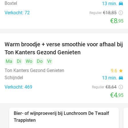
Boxtel
13 min.
directions_car
Verkocht: 72
€18
,85
Regulier
€8
,95
Warm broodje + verse smoothie voor afhaal bij
43%
Ton Kanters Gezond Genieten
Ma
Di
Wo
Do
Vr
Ton Kanters Gezond Genieten
9.6
star
Schijndel
13 min.
directions_car
Verkocht: 469
€8
,64
Regulier
€4
,95
Bier- of wijnproeverij bij Lunchroom De Twaalf
40%
Trappisten