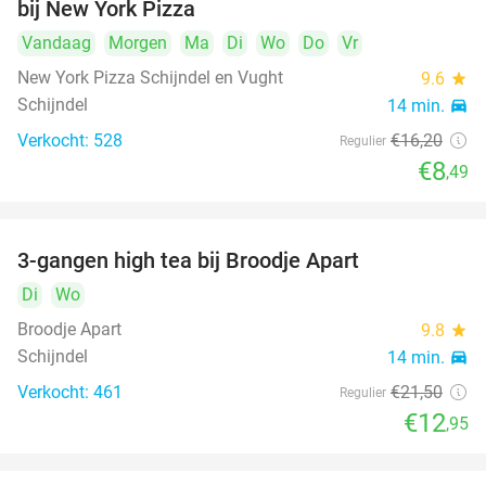
bij New York Pizza
Vandaag
Morgen
Ma
Di
Wo
Do
Vr
New York Pizza Schijndel en Vught
9.6
star
Schijndel
14 min.
directions_car
Verkocht: 528
€16
,20
Regulier
€8
,49
3-gangen high tea bij Broodje Apart
40%
Di
Wo
Broodje Apart
9.8
star
Schijndel
14 min.
directions_car
Verkocht: 461
€21
,50
Regulier
€12
,95