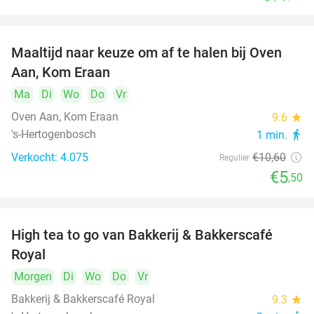
Maaltijd naar keuze om af te halen bij Oven
48%
Aan, Kom Eraan
Ma
Di
Wo
Do
Vr
Oven Aan, Kom Eraan
9.6
star
's-Hertogenbosch
1 min.
directions_walk
Verkocht: 4.075
€10
,60
Regulier
€5
,50
High tea to go van Bakkerij & Bakkerscafé
40%
Royal
Morgen
Di
Wo
Do
Vr
Bakkerij & Bakkerscafé Royal
9.3
star