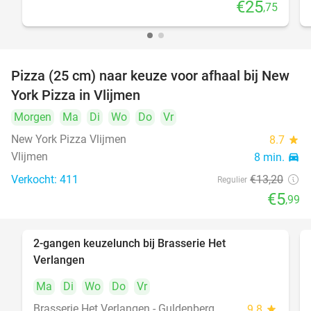
€25
,75
food
Pizza (25 cm) naar keuze voor afhaal bij New
55%
York Pizza in Vlijmen
food
food
Morgen
Ma
Di
Wo
Do
Vr
New York Pizza Vlijmen
8.7
star
Vlijmen
8 min.
directions_car
Verkocht: 411
€13
,20
Regulier
€5
,99
2-gangen keuzelunch bij Brasserie Het
23%
Verlangen
Ma
Di
Wo
Do
Vr
Brasserie Het Verlangen - Guldenberg
9.8
star