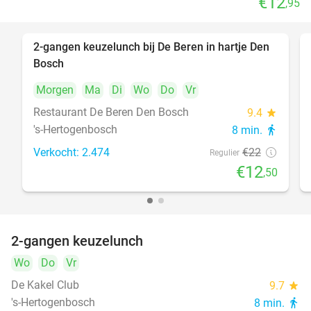
€12
,95
2-gangen keuzelunch bij De Beren in hartje Den
43%
Bosch
Morgen
Ma
Di
Wo
Do
Vr
Restaurant De Beren Den Bosch
9.4
star
's-Hertogenbosch
8 min.
directions_walk
Verkocht: 2.474
€22
Regulier
€12
,50
2-gangen keuzelunch
32%
Wo
Do
Vr
De Kakel Club
9.7
star
's-Hertogenbosch
8 min.
directions_walk