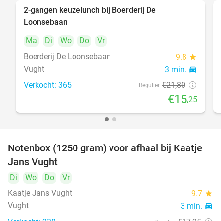
2-gangen keuzelunch bij Boerderij De
30%
food
Loonsebaan
Ma
Di
Wo
Do
Vr
food
food
Boerderij De Loonsebaan
9.8
star
food
Vught
3 min.
directions_car
Verkocht: 365
€21
,80
foo
Regulier
food
€15
,25
Notenbox (1250 gram) voor afhaal bij Kaatje
42%
Jans Vught
Di
Wo
Do
Vr
Kaatje Jans Vught
9.7
star
Vught
3 min.
directions_car