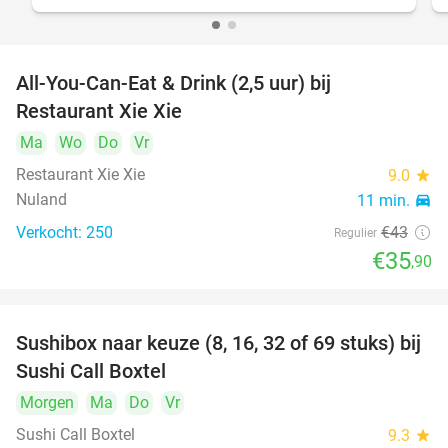
All-You-Can-Eat & Drink (2,5 uur) bij
17%
Restaurant Xie Xie
Ma
Wo
Do
Vr
Restaurant Xie Xie
9.0
star
Nuland
11 min.
directions_car
Verkocht: 250
€43
Regulier
€35
,90
Sushibox naar keuze (8, 16, 32 of 69 stuks) bij
53%
Sushi Call Boxtel
Morgen
Ma
Do
Vr
Sushi Call Boxtel
9.3
star