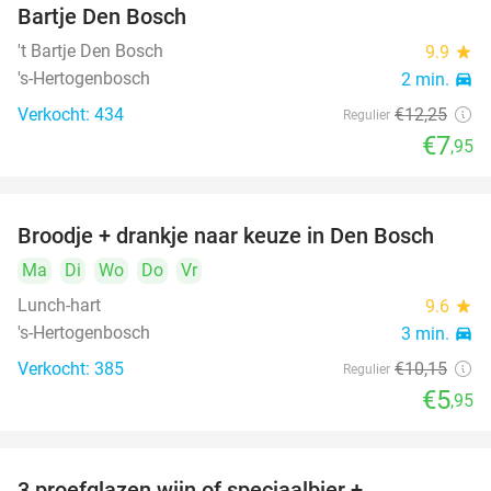
Bartje Den Bosch
't Bartje Den Bosch
9.9
star
's-Hertogenbosch
2 min.
directions_car
Verkocht: 434
€12
,25
Regulier
€7
,95
Broodje + drankje naar keuze in Den Bosch
41%
Ma
Di
Wo
Do
Vr
Lunch-hart
9.6
star
's-Hertogenbosch
3 min.
directions_car
Verkocht: 385
€10
,15
Regulier
€5
,95
3 proefglazen wijn of speciaalbier +