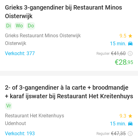
Grieks 3-gangendiner bij Restaurant Minos
30%
Oisterwijk
Di
Wo
Do
Grieks Restaurant Minos Oisterwijk
9.5
star
Oisterwijk
15 min.
directions_car
Verkocht: 377
€41
,60
Regulier
€28
,95
2- of 3-gangendiner à la carte + broodmandje
38%
+ karaf ijswater bij Restaurant Het Kreitenhuys
Vr
Restaurant Het Kreitenhuys
9.3
star
Udenhout
15 min.
directions_car
Verkocht: 193
€47
,35
Regulier