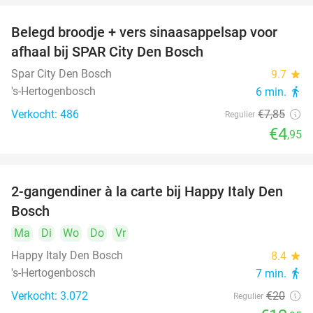
Belegd broodje + vers sinaasappelsap voor
37%
afhaal bij SPAR City Den Bosch
Spar City Den Bosch
9.7
star
's-Hertogenbosch
6 min.
directions_walk
Verkocht: 486
€7
,85
Regulier
€4
,95
2-gangendiner à la carte bij Happy Italy Den
35%
Bosch
Ma
Di
Wo
Do
Vr
Happy Italy Den Bosch
8.4
star
's-Hertogenbosch
7 min.
directions_walk
Verkocht: 3.072
€20
Regulier