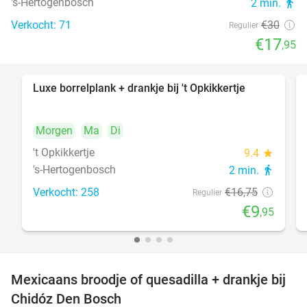
's-Hertogenbosch
2 min.
directions_walk
Verkocht: 71
€30
Regulier
€17
,95
Luxe borrelplank + drankje bij 't Opkikkertje
41%
Morgen
Ma
Di
't Opkikkertje
9.4
star
's-Hertogenbosch
2 min.
directions_walk
Verkocht: 258
€16
,75
Regulier
€9
,95
Mexicaans broodje of quesadilla + drankje bij
37%
Chidóz Den Bosch