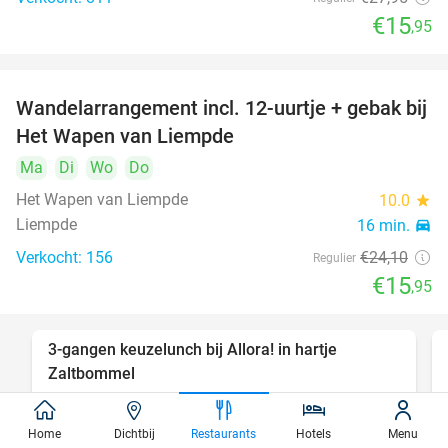
€15
,95
Wandelarrangement incl. 12-uurtje + gebak bij
34%
Het Wapen van Liempde
Ma
Di
Wo
Do
Het Wapen van Liempde
10.0
star
Liempde
16 min.
directions_car
Verkocht: 156
€24
,10
Regulier
€15
,95
3-gangen keuzelunch bij Allora! in hartje
52%
Zaltbommel
Do
Vr
Home
Dichtbij
Restaurants
Hotels
Menu
Allora!
9.7
star