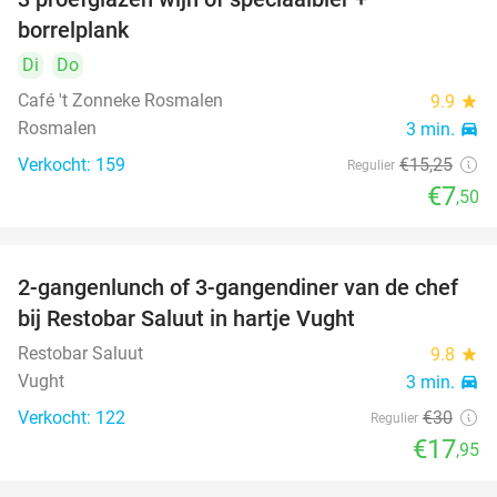
51%
borrelplank
Di
Do
Café 't Zonneke Rosmalen
9.9
star
Rosmalen
3 min.
directions_car
Verkocht: 159
€15
,25
Regulier
€7
,50
food
2-gangenlunch of 3-gangendiner van de chef
40%
bij Restobar Saluut in hartje Vught
Restobar Saluut
9.8
star
Vught
3 min.
directions_car
food
food
Verkocht: 122
€30
Regulier
€17
,95
food
food