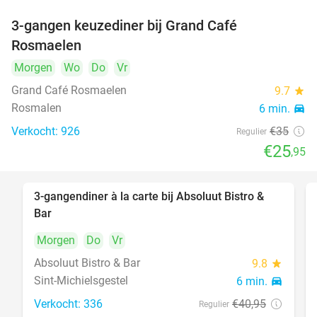
3-gangen keuzediner bij Grand Café
26%
Rosmaelen
Morgen
Wo
Do
Vr
Grand Café Rosmaelen
9.7
star
Rosmalen
6 min.
directions_car
Verkocht: 926
€35
Regulier
€25
,95
3-gangendiner à la carte bij Absoluut Bistro &
37%
Bar
Morgen
Do
Vr
Absoluut Bistro & Bar
9.8
star
Sint-Michielsgestel
6 min.
directions_car
Verkocht: 336
€40
,95
Regulier