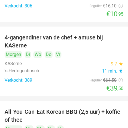
Verkocht: 306
€16
,10
Regulier
€10
,95
4-gangendiner van de chef + amuse bij
39%
KASerne
Morgen
Di
Wo
Do
Vr
KASerne
9.7
star
's-Hertogenbosch
11 min.
directions_walk
Verkocht: 389
€64
,50
Regulier
€39
,50
All-You-Can-Eat Korean BBQ (2,5 uur) + koffie
26%
of thee