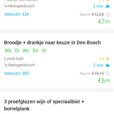
's-Hertogenbosch
2 min.
directions_car
Verkocht: 434
€12
,25
Regulier
€7
,95
Broodje + drankje naar keuze in Den Bosch
41%
Ma
Di
Wo
Do
Vr
Lunch-hart
9.6
star
's-Hertogenbosch
3 min.
directions_car
Verkocht: 385
€10
,15
Regulier
€5
,95
3 proefglazen wijn of speciaalbier +
51%
borrelplank