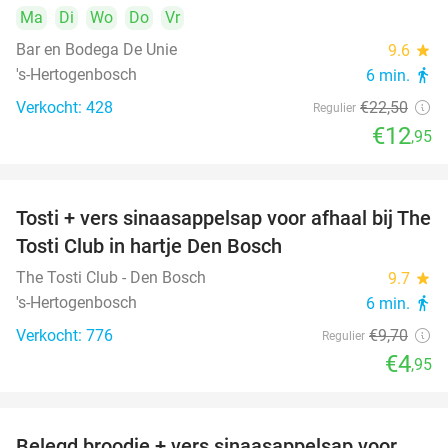
Ma
Di
Wo
Do
Vr
Bar en Bodega De Unie
9.6
star
's-Hertogenbosch
6 min.
directions_walk
Verkocht: 428
€22
,50
Regulier
€12
,95
Tosti + vers sinaasappelsap voor afhaal bij The
49%
Tosti Club in hartje Den Bosch
The Tosti Club - Den Bosch
9.7
star
's-Hertogenbosch
6 min.
directions_walk
Verkocht: 776
€9
,70
Regulier
€4
,95
Belegd broodje + vers sinaasappelsap voor