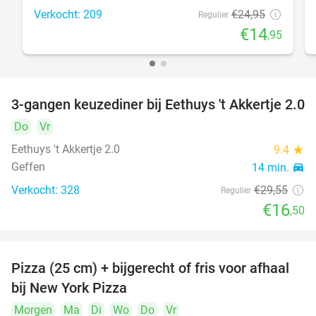
Verkocht: 209
€24
,95
Regulier
€14
,95
3-gangen keuzediner bij Eethuys 't Akkertje 2.0
44%
Do
Vr
Eethuys 't Akkertje 2.0
9.4
star
Geffen
14 min.
directions_car
Verkocht: 328
€29
,55
Regulier
€16
,50
Pizza (25 cm) + bijgerecht of fris voor afhaal
48%
bij New York Pizza
Morgen
Ma
Di
Wo
Do
Vr