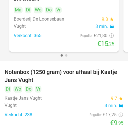
Ma
Di
Wo
Do
Vr
Boerderij De Loonsebaan
9.8
star
Vught
3 min.
directions_car
Verkocht: 365
€21
,80
Regulier
€15
,25
Notenbox (1250 gram) voor afhaal bij Kaatje
42%
Jans Vught
Di
Wo
Do
Vr
Kaatje Jans Vught
9.7
star
Vught
3 min.
directions_car
Verkocht: 238
€17
,25
Regulier
€9
,95