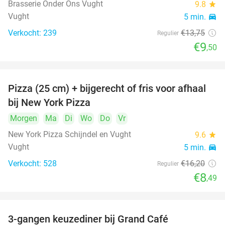
Brasserie Onder Ons Vught
9.8
star
Vught
5 min.
directions_car
Verkocht: 239
€13
,75
Regulier
€9
,50
Pizza (25 cm) + bijgerecht of fris voor afhaal
48%
bij New York Pizza
Morgen
Ma
Di
Wo
Do
Vr
New York Pizza Schijndel en Vught
9.6
star
Vught
5 min.
directions_car
Verkocht: 528
€16
,20
Regulier
€8
,49
3-gangen keuzediner bij Grand Café
26%