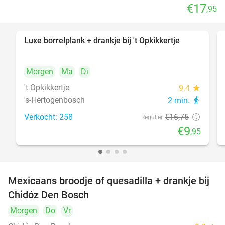
€17
,95
Luxe borrelplank + drankje bij 't Opkikkertje
41%
Morgen
Ma
Di
't Opkikkertje
9.4
star
's-Hertogenbosch
2 min.
directions_walk
Verkocht: 258
€16
,75
Regulier
€9
,95
Mexicaans broodje of quesadilla + drankje bij
37%
Chidóz Den Bosch
Morgen
Do
Vr