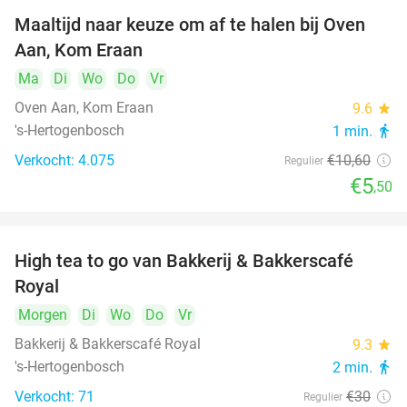
Maaltijd naar keuze om af te halen bij Oven
48%
Aan, Kom Eraan
Ma
Di
Wo
Do
Vr
Oven Aan, Kom Eraan
9.6
star
's-Hertogenbosch
1 min.
directions_walk
Verkocht: 4.075
€10
,60
Regulier
€5
,50
High tea to go van Bakkerij & Bakkerscafé
40%
Royal
Morgen
Di
Wo
Do
Vr
Bakkerij & Bakkerscafé Royal
9.3
star
's-Hertogenbosch
2 min.
directions_walk
Verkocht: 71
€30
Regulier