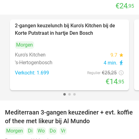
€24
,95
2-gangen keuzelunch bij Kuro's Kitchen bij de
41%
Korte Putstraat in hartje Den Bosch
Morgen
Kuro's Kitchen
9.7
star
's-Hertogenbosch
4 min.
directions_walk
Verkocht: 1.699
€25
,25
Regulier
€14
,95
Mediterraan 3-gangen keuzediner + evt. koffie
27%
of thee met likeur bij Al Mundo
Morgen
Di
Wo
Do
Vr