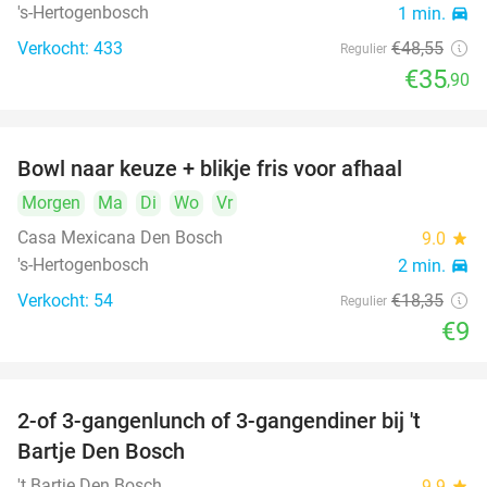
's-Hertogenbosch
1 min.
directions_car
Verkocht: 433
€48
,55
Regulier
€35
,90
Bowl naar keuze + blikje fris voor afhaal
51%
Morgen
Ma
Di
Wo
Vr
Casa Mexicana Den Bosch
9.0
star
's-Hertogenbosch
2 min.
directions_car
Verkocht: 54
€18
,35
Regulier
€9
2-of 3-gangenlunch of 3-gangendiner bij 't
35%
Bartje Den Bosch
't Bartje Den Bosch
9.9
star