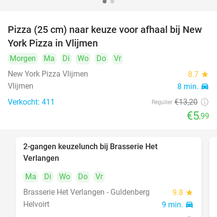
Pizza (25 cm) naar keuze voor afhaal bij New
55%
York Pizza in Vlijmen
Morgen
Ma
Di
Wo
Do
Vr
New York Pizza Vlijmen
8.7
star
Vlijmen
8 min.
directions_car
Verkocht: 411
€13
,20
Regulier
€5
,99
2-gangen keuzelunch bij Brasserie Het
23%
Verlangen
Ma
Di
Wo
Do
Vr
Brasserie Het Verlangen - Guldenberg
9.8
star
Helvoirt
9 min.
directions_car