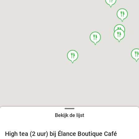
food
food
food
food
foo
food
Bekijk de lijst
High tea (2 uur) bij Élance Boutique Café
44%