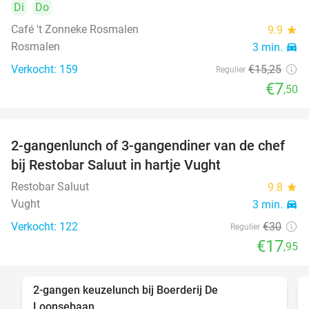
Di
Do
Café 't Zonneke Rosmalen
9.9
star
Rosmalen
3 min.
directions_car
Verkocht: 159
€15
,25
Regulier
€7
,50
2-gangenlunch of 3-gangendiner van de chef
40%
bij Restobar Saluut in hartje Vught
Restobar Saluut
9.8
star
Vught
3 min.
directions_car
Verkocht: 122
€30
Regulier
€17
,95
2-gangen keuzelunch bij Boerderij De
30%
Loonsebaan