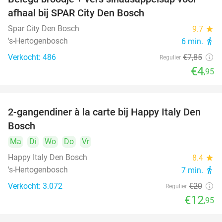
37%
afhaal bij SPAR City Den Bosch
Spar City Den Bosch
9.7
star
's-Hertogenbosch
6 min.
directions_walk
Verkocht: 486
€7
,85
Regulier
€4
,95
2-gangendiner à la carte bij Happy Italy Den
35%
Bosch
Ma
Di
Wo
Do
Vr
Happy Italy Den Bosch
8.4
star
's-Hertogenbosch
7 min.
directions_walk
Verkocht: 3.072
€20
Regulier
€12
,95