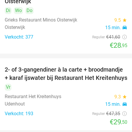
Oisterwijk
Di
Wo
Do
Grieks Restaurant Minos Oisterwijk
9.5
star
Oisterwijk
15 min.
directions_car
Verkocht: 377
€41
,60
Regulier
€28
,95
2- of 3-gangendiner à la carte + broodmandje
38%
+ karaf ijswater bij Restaurant Het Kreitenhuys
Vr
Restaurant Het Kreitenhuys
9.3
star
Udenhout
15 min.
directions_car
Verkocht: 193
€47
,35
Regulier
€29
,50