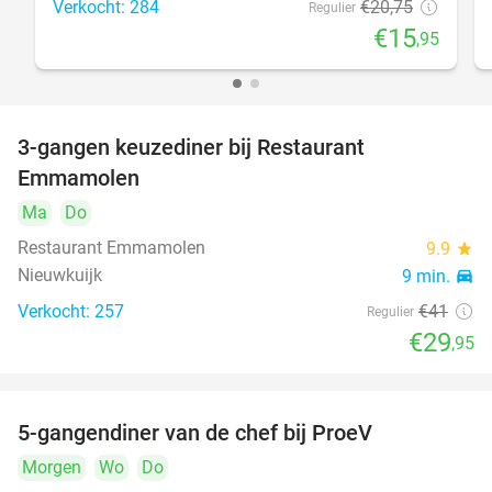
Verkocht: 284
€20
,75
Regulier
€15
,95
3-gangen keuzediner bij Restaurant
27%
Emmamolen
Ma
Do
Restaurant Emmamolen
9.9
star
Nieuwkuijk
9 min.
directions_car
Verkocht: 257
€41
Regulier
€29
,95
5-gangendiner van de chef bij ProeV
31%
Morgen
Wo
Do