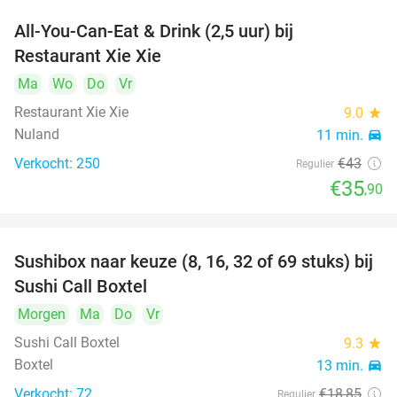
All-You-Can-Eat & Drink (2,5 uur) bij
17%
Restaurant Xie Xie
Ma
Wo
Do
Vr
Restaurant Xie Xie
9.0
star
Nuland
11 min.
directions_car
Verkocht: 250
€43
Regulier
€35
,90
Sushibox naar keuze (8, 16, 32 of 69 stuks) bij
53%
Sushi Call Boxtel
Morgen
Ma
Do
Vr
Sushi Call Boxtel
9.3
star
Boxtel
13 min.
directions_car
Verkocht: 72
€18
,85
Regulier