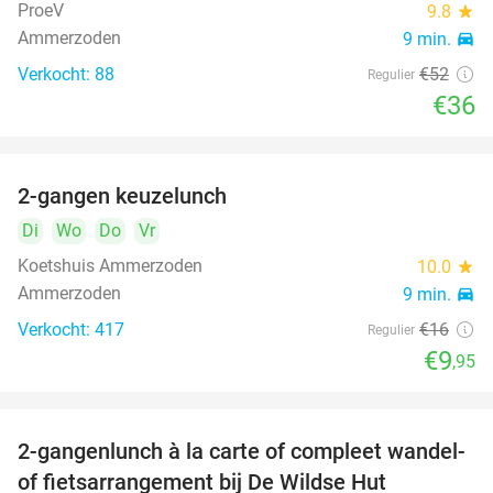
ProeV
9.8
star
Ammerzoden
9 min.
directions_car
Verkocht: 88
€52
Regulier
€36
2-gangen keuzelunch
38%
Di
Wo
Do
Vr
Koetshuis Ammerzoden
10.0
star
Ammerzoden
9 min.
directions_car
Verkocht: 417
€16
Regulier
€9
,95
2-gangenlunch à la carte of compleet wandel-
34%
of fietsarrangement bij De Wildse Hut