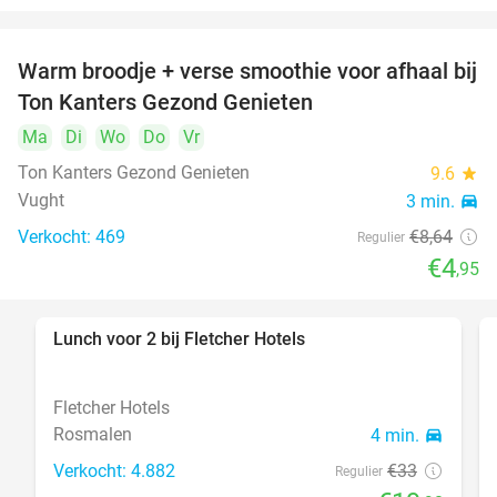
Warm broodje + verse smoothie voor afhaal bij
43%
Ton Kanters Gezond Genieten
Ma
Di
Wo
Do
Vr
Ton Kanters Gezond Genieten
9.6
star
Vught
3 min.
directions_car
Verkocht: 469
€8
,64
Regulier
€4
,95
Lunch voor 2 bij Fletcher Hotels
40%
Fletcher Hotels
Rosmalen
4 min.
directions_car
Verkocht: 4.882
€33
Regulier