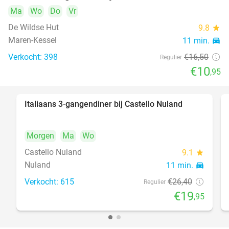
Ma
Wo
Do
Vr
De Wildse Hut
9.8
star
Maren-Kessel
11 min.
directions_car
Verkocht: 398
€16
,50
Regulier
€10
,95
Italiaans 3-gangendiner bij Castello Nuland
24%
Morgen
Ma
Wo
Castello Nuland
9.1
star
Nuland
11 min.
directions_car
Verkocht: 615
€26
,40
Regulier
€19
,95