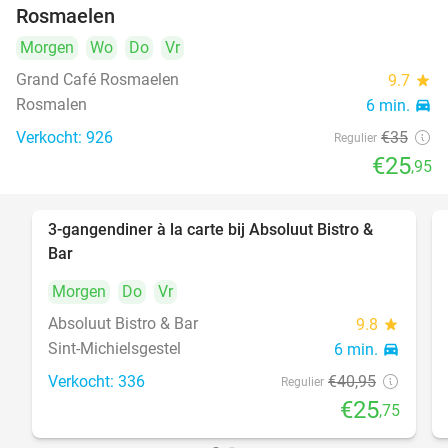
Rosmaelen
Morgen
Wo
Do
Vr
Grand Café Rosmaelen
9.7
star
Rosmalen
6 min.
directions_car
Verkocht: 926
€35
Regulier
€25
,95
3-gangendiner à la carte bij Absoluut Bistro &
37%
Bar
Morgen
Do
Vr
Absoluut Bistro & Bar
9.8
star
Sint-Michielsgestel
6 min.
directions_car
Verkocht: 336
€40
,95
Regulier
€25
,75