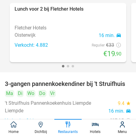
Lunch voor 2 bij Fletcher Hotels
40%
Fletcher Hotels
Oisterwijk
16 min.
directions_car
Verkocht: 4.882
€33
Regulier
€19
,90
3-gangen pannenkoekendiner bij 't Struifhuis
43%
Ma
Di
Wo
Do
Vr
't Struifhuis Pannenkoekenhuis Liempde
9.4
star
Liempde
16 min.
directions_car
Verkocht: 811
€27
,95
Regulier
€15
,95
Home
Dichtbij
Restaurants
Hotels
Menu