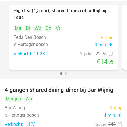
High tea (1,5 uur), shared brunch of ontbijt bij
35%
Teds
Ma
Di
Wo
Do
Vr
Teds Den Bosch
9.5
star
's-Hertogenbosch
3 min.
directions_walk
Verkocht: 1.023
€22
,95
Regulier
€14
,95
4-gangen shared dining-diner bij Bar Wijnig
45%
Morgen
Wo
Bar Wijnig
9.6
star
's-Hertogenbosch
4 min.
directions_walk
Verkocht: 1.123
€45
Regulier