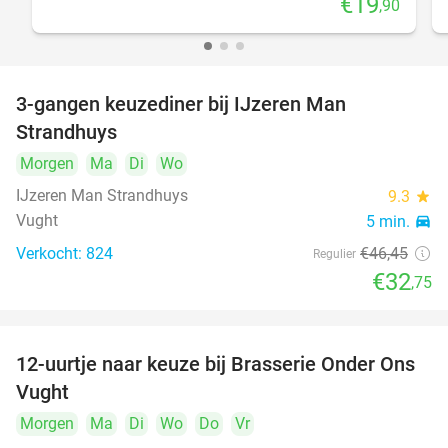
€19
,90
3-gangen keuzediner bij IJzeren Man
29%
Strandhuys
Morgen
Ma
Di
Wo
IJzeren Man Strandhuys
9.3
star
Vught
5 min.
directions_car
Verkocht: 824
€46
,45
Regulier
€32
,75
12-uurtje naar keuze bij Brasserie Onder Ons
31%
Vught
Morgen
Ma
Di
Wo
Do
Vr