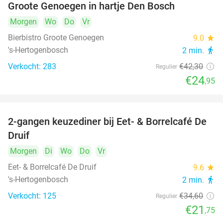
Groote Genoegen in hartje Den Bosch
Morgen
Wo
Do
Vr
Bierbistro Groote Genoegen
9.0
star
's-Hertogenbosch
2 min.
directions_walk
Verkocht: 283
€42
,30
Regulier
€24
,95
2-gangen keuzediner bij Eet- & Borrelcafé De
37%
Druif
Morgen
Di
Wo
Do
Vr
Eet- & Borrelcafé De Druif
9.6
star
's-Hertogenbosch
2 min.
directions_walk
Verkocht: 125
€34
,60
Regulier
€21
,75