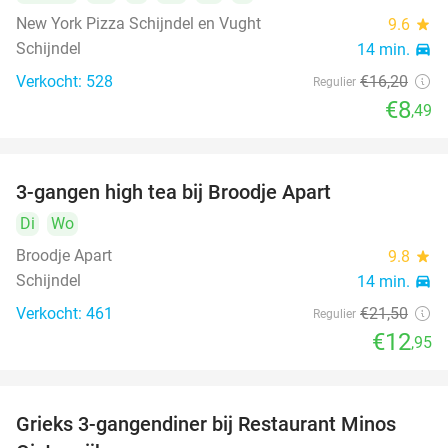
New York Pizza Schijndel en Vught
9.6
star
Schijndel
14 min.
directions_car
Verkocht: 528
€16
,20
Regulier
€8
,49
3-gangen high tea bij Broodje Apart
40%
Di
Wo
Broodje Apart
9.8
star
Schijndel
14 min.
directions_car
Verkocht: 461
€21
,50
Regulier
€12
,95
Grieks 3-gangendiner bij Restaurant Minos
30%