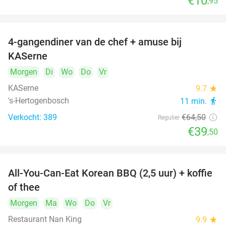
€10
,95
4-gangendiner van de chef + amuse bij
39%
KASerne
Morgen
Di
Wo
Do
Vr
KASerne
9.7
star
's-Hertogenbosch
11 min.
directions_walk
Verkocht: 389
€64
,50
Regulier
€39
,50
All-You-Can-Eat Korean BBQ (2,5 uur) + koffie
26%
of thee
Morgen
Ma
Wo
Do
Vr
Restaurant Nan King
9.9
star