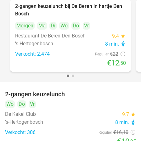
2-gangen keuzelunch bij De Beren in hartje Den
43%
Bosch
Morgen
Ma
Di
Wo
Do
Vr
Restaurant De Beren Den Bosch
9.4
star
's-Hertogenbosch
8 min.
directions_walk
Verkocht: 2.474
€22
Regulier
€12
,50
2-gangen keuzelunch
32%
Wo
Do
Vr
De Kakel Club
9.7
star
's-Hertogenbosch
8 min.
directions_walk
Verkocht: 306
€16
,10
Regulier