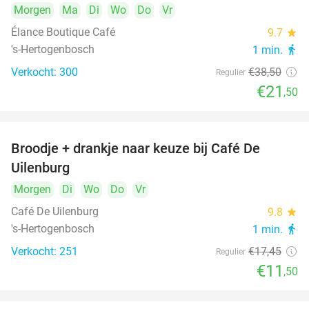
Morgen
Ma
Di
Wo
Do
Vr
Élance Boutique Café
9.7
star
's-Hertogenbosch
1 min.
directions_walk
Verkocht: 300
€38
,50
Regulier
€21
,50
Broodje + drankje naar keuze bij Café De
34%
Uilenburg
Morgen
Di
Wo
Do
Vr
Café De Uilenburg
9.8
star
's-Hertogenbosch
1 min.
directions_walk
Verkocht: 251
€17
,45
Regulier
€11
,50