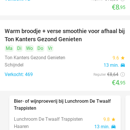
€8
,95
Warm broodje + verse smoothie voor afhaal bij
43%
Ton Kanters Gezond Genieten
Ma
Di
Wo
Do
Vr
Ton Kanters Gezond Genieten
9.6
star
Schijndel
13 min.
directions_car
Verkocht: 469
€8
,64
Regulier
€4
,95
Bier- of wijnproeverij bij Lunchroom De Twaalf
40%
Trappisten
Lunchroom De Twaalf Trappisten
9.8
star
Haaren
13 min.
directions_car