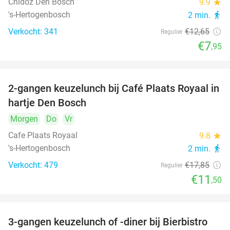
Chidóz Den Bosch
9.9
star
's-Hertogenbosch
2 min.
directions_walk
Verkocht: 341
€12
,65
Regulier
€7
,95
2-gangen keuzelunch bij Café Plaats Royaal in
36%
hartje Den Bosch
Morgen
Do
Vr
Cafe Plaats Royaal
9.8
star
's-Hertogenbosch
2 min.
directions_walk
Verkocht: 479
€17
,85
Regulier
€11
,50
3-gangen keuzelunch of -diner bij Bierbistro
41%