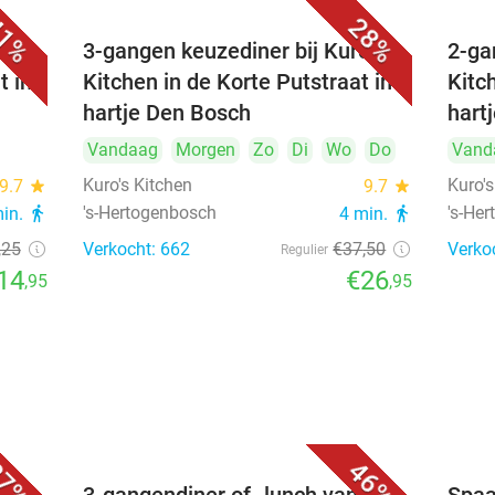
1%
28%
's
3-gangen keuzediner bij Kuro's
2-ga
t in
Kitchen in de Korte Putstraat in
Kitc
hartje Den Bosch
hart
Vandaag
Morgen
Zo
Di
Wo
Do
Vand
Kuro's Kitchen
Kuro's
9.7
star
9.7
star
's-Hertogenbosch
's-He
min.
directions_walk
4 min.
directions_walk
,25
Verkocht: 662
€37
,50
Verko
Regulier
14
€26
,95
,95
7%
46%