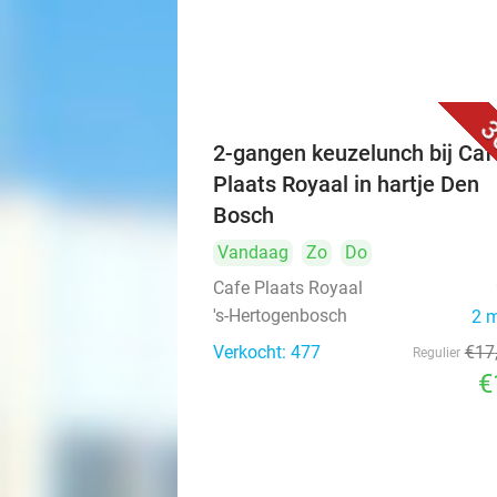
3
2-gangen keuzelunch bij Caf
Plaats Royaal in hartje Den
Bosch
Vandaag
Zo
Do
Cafe Plaats Royaal
's-Hertogenbosch
2 
Verkocht: 477
€17
Regulier
€