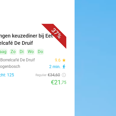
37%
ngen keuzediner bij Eet- &
elcafé De Druif
aag
Zo
Di
Wo
Do
 Borrelcafé De Druif
9.6
star
rtogenbosch
2 min.
directions_walk
cht: 125
€34
,60
Regulier
€21
,75