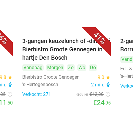
6%
41%
é
3-gangen keuzelunch of -diner bij
2-ga
Bierbistro Groote Genoegen in
Borr
hartje Den Bosch
Vand
Vandaag
Morgen
Zo
Wo
Do
Eet- &
's-He
Bierbistro Groote Genoegen
9.8
star
9.0
star
's-Hertogenbosch
min.
directions_walk
2 min.
directions_walk
Verko
,85
Verkocht: 271
€42
,30
Regulier
11
€24
,50
,95