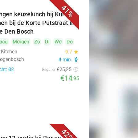
41%
ngen keuzelunch bij Kuro's
hen bij de Korte Putstraat in
je Den Bosch
aag
Morgen
Zo
Di
Wo
Do
 Kitchen
9.7
star
rtogenbosch
4 min.
directions_walk
cht: 82
€25
,25
Regulier
€14
,95
42%