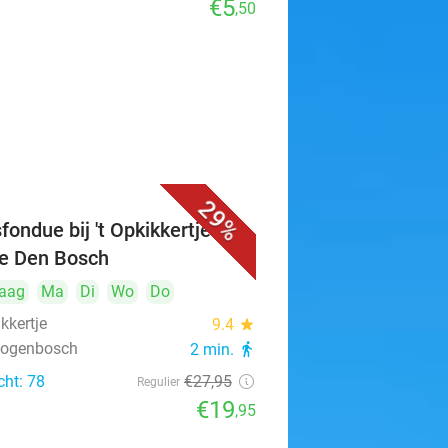
€5
,50
29%
fondue bij 't Opkikkertje in
je Den Bosch
aag
Ma
Di
Wo
Do
ikkertje
9.4
star
rtogenbosch
2 min.
directions_walk
cht: 78
€27
,95
Regulier
€19
,95