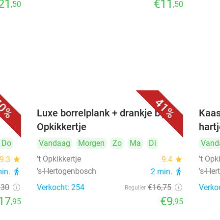
21
€11
,50
,50
0%
41%
&
Luxe borrelplank + drankje bij 't
Kaas
Opkikkertje
hart
Do
Vandaag
Morgen
Zo
Ma
Di
Vand
't Opkikkertje
't Opk
9.3
star
9.4
star
's-Hertogenbosch
's-He
min.
directions_walk
2 min.
directions_walk
€30
Verkocht: 254
€16
,75
Verko
Regulier
17
€9
,95
,95