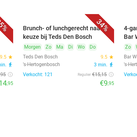
5%
34%
unch
Brunch- of lunchgerecht naar
4-ga
keuze bij Teds Den Bosch
Bar 
Morgen
Zo
Ma
Di
Wo
Do
Zo
Teds Den Bosch
Bar W
9.5
star
9.5
star
's-Hertogenbosch
's-He
min.
directions_walk
3 min.
directions_walk
,95
Verkocht: 121
€15
,15
Verko
Regulier
14
€9
,95
,95