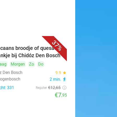
37%
caans broodje of quesadilla
ankje bij Chidóz Den Bosch
aag
Morgen
Zo
Do
z Den Bosch
9.9
star
rtogenbosch
2 min.
directions_walk
cht: 331
€12
,65
Regulier
€7
,95