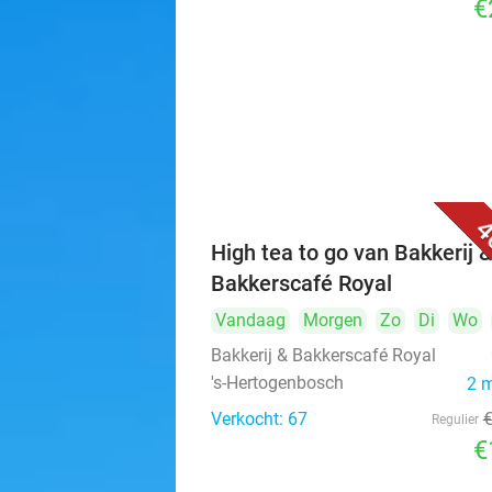
€
4
High tea to go van Bakkerij 
Bakkerscafé Royal
Vandaag
Morgen
Zo
Di
Wo
Bakkerij & Bakkerscafé Royal
's-Hertogenbosch
2 
Verkocht: 67
Regulier
€