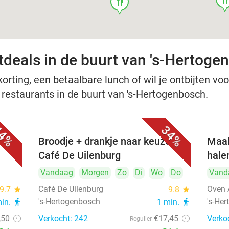
food
tdeals in de buurt van 's-Hertoge
rting, een betaalbare lunch of wil je ontbijten voor
e restaurants in de buurt van 's-Hertogenbosch.
4%
34%
Broodje + drankje naar keuze bij
Maal
Café De Uilenburg
hale
Vandaag
Morgen
Zo
Di
Wo
Do
Vand
Café De Uilenburg
Oven 
9.7
star
9.8
star
's-Hertogenbosch
's-He
min.
directions_walk
1 min.
directions_walk
,50
Verkocht: 242
€17
,45
Verko
Regulier