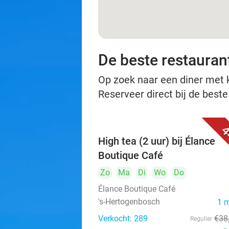
De beste restauran
Op zoek naar een diner met ko
Reserveer direct bij de best
4
High tea (2 uur) bij Élance
Boutique Café
Zo
Ma
Di
Wo
Do
Élance Boutique Café
's-Hertogenbosch
1 
Verkocht: 289
€38
Regulier