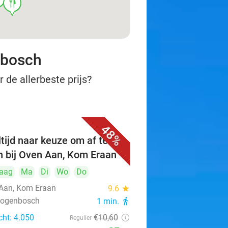
food
nbosch
 de allerbeste prijs?
48%
tijd naar keuze om af te
n bij Oven Aan, Kom Eraan
aag
Ma
Di
Wo
Do
Aan, Kom Eraan
9.6
star
rtogenbosch
1 min.
directions_walk
cht: 4.050
€10
,60
Regulier