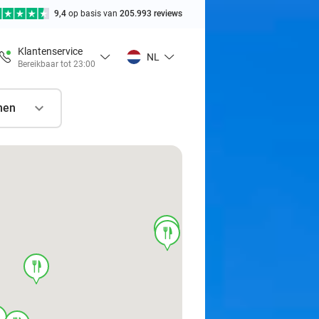
9,4
op basis van
205.993 reviews
Klantenservice
NL
Bereikbaar tot 23:00
nen
food
food
food
d