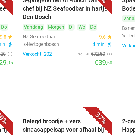
3-gangendiner of -lunch van de
Spaa
hee
chef bij NZ Seafoodbar in hartje
Bode
Den Bosch
Vand
Do
Vandaag
Morgen
Di
Wo
Do
Bar e
's-He
NZ Seafoodbar
9.8
star
9.6
star
's-Hertogenbosch
min.
directions_walk
4 min.
directions_walk
Verko
,20
Verkocht: 202
€72
,50
Regulier
29
€39
,95
,50
9%
37%
voor
Belegd broodje + vers
2-ga
artje
sinaasappelsap voor afhaal bij
Happ