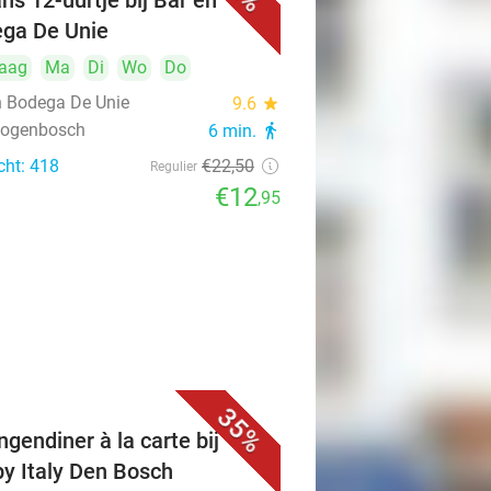
ns 12-uurtje bij Bar en
ga De Unie
aag
Ma
Di
Wo
Do
n Bodega De Unie
9.6
star
rtogenbosch
6 min.
directions_walk
cht: 418
€22
,50
Regulier
€12
,95
35%
ngendiner à la carte bij
y Italy Den Bosch