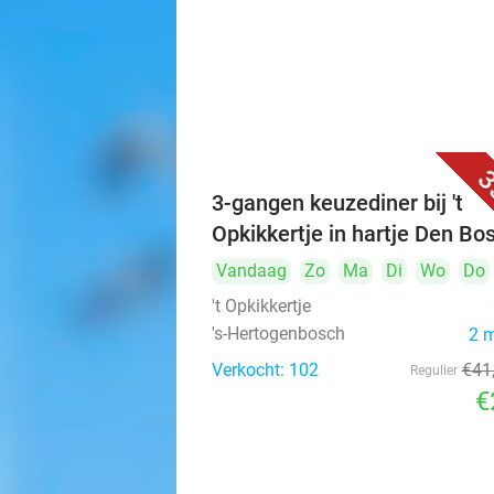
3
3-gangen keuzediner bij 't
Opkikkertje in hartje Den Bo
Vandaag
Zo
Ma
Di
Wo
Do
't Opkikkertje
's-Hertogenbosch
2 
Verkocht: 102
€41
Regulier
€