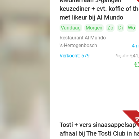
Mediterraan 3-gangen
keuzediner + evt. koffie of t
met likeur bij Al Mundo
Vandaag
Morgen
Zo
Di
Wo
Restaurant Al Mundo
's-Hertogenbosch
4 
Verkocht: 579
€41
Regulier
€
4
Tosti + vers sinaasappelsap 
afhaal bij The Tosti Club in h