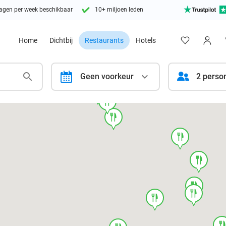
agen per week beschikbaar
10+ miljoen leden
Home
Dichtbij
Restaurants
Hotels
calendar
Geen voorkeur
2 perso
food
food
food
food
food
food
food
food
foo