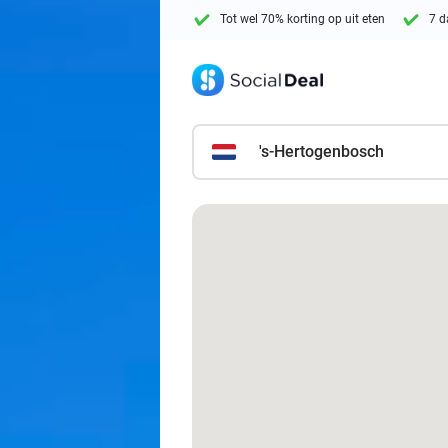
Tot wel 70% korting op uit eten
7 d
's-Hertogenbosch