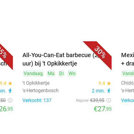
5%
30%
All-You-Can-Eat barbecue (2,5
Mexi
sch
uur) bij 't Opkikkertje
+ dr
Vandaag
Ma
Di
Wo
Vand
't Opkikkertje
Chidó
9.4
star
9.4
star
's-Hertogenbosch
's-He
min.
directions_walk
2 min.
directions_walk
,50
Verkocht: 137
€39
,95
Verko
Regulier
26
€27
,95
,95