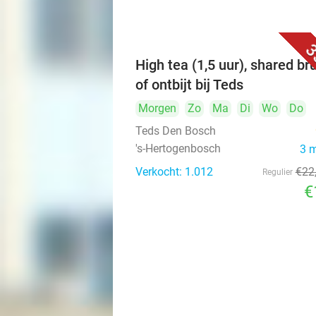
3
High tea (1,5 uur), shared br
of ontbijt bij Teds
Morgen
Zo
Ma
Di
Wo
Do
Teds Den Bosch
's-Hertogenbosch
3 
Verkocht: 1.012
€22
Regulier
€