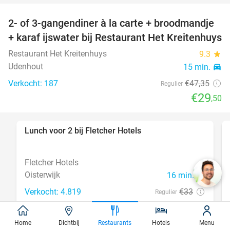
2- of 3-gangendiner à la carte + broodmandje
38%
+ karaf ijswater bij Restaurant Het Kreitenhuys
Restaurant Het Kreitenhuys
9.3
star
Udenhout
15 min.
directions_car
Verkocht: 187
€47
,35
Regulier
€29
,50
Lunch voor 2 bij Fletcher Hotels
40%
Fletcher Hotels
Oisterwijk
16 min.
directions_car
Verkocht: 4.819
€33
Regulier
€19
,90
Home
Dichtbij
Restaurants
Hotels
Menu