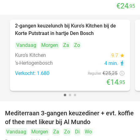
€24
,95
2-gangen keuzelunch bij Kuro's Kitchen bij de
41%
Korte Putstraat in hartje Den Bosch
Vandaag
Morgen
Za
Zo
Kuro's Kitchen
9.7
star
's-Hertogenbosch
4 min.
directions_walk
Verkocht: 1.680
€25
,25
Regulier
€14
,95
Mediterraan 3-gangen keuzediner + evt. koffie
27%
of thee met likeur bij Al Mundo
Vandaag
Morgen
Za
Zo
Di
Wo