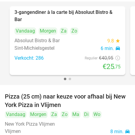
3-gangendiner à la carte bij Absoluut Bistro &
37%
Bar
Vandaag
Morgen
Za
Zo
Absoluut Bistro & Bar
9.8
star
Sint-Michielsgestel
6 min.
directions_car
Verkocht: 286
€40
,95
Regulier
€25
,75
Pizza (25 cm) naar keuze voor afhaal bij New
55%
York Pizza in Vlijmen
Vandaag
Morgen
Za
Zo
Ma
Di
Wo
New York Pizza Vlijmen
Vlijmen
8 min.
directions_car