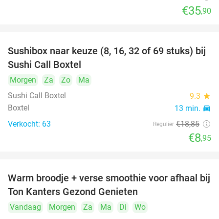
€35
,90
Sushibox naar keuze (8, 16, 32 of 69 stuks) bij
53%
Sushi Call Boxtel
Morgen
Za
Zo
Ma
Sushi Call Boxtel
9.3
star
Boxtel
13 min.
directions_car
Verkocht: 63
€18
,85
Regulier
€8
,95
Warm broodje + verse smoothie voor afhaal bij
43%
Ton Kanters Gezond Genieten
Vandaag
Morgen
Za
Ma
Di
Wo