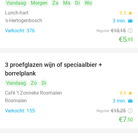
Vandaag
Morgen
Za
Ma
Di
Wo
Lunch-hart
9.5
star
's-Hertogenbosch
3 min.
directions_car
Verkocht: 376
€10
,15
Regulier
€5
,95
3 proefglazen wijn of speciaalbier +
51%
borrelplank
Vandaag
Zo
Di
Café 't Zonneke Rosmalen
9.9
star
Rosmalen
3 min.
directions_car
Verkocht: 155
€15
,25
Regulier
€7
,50