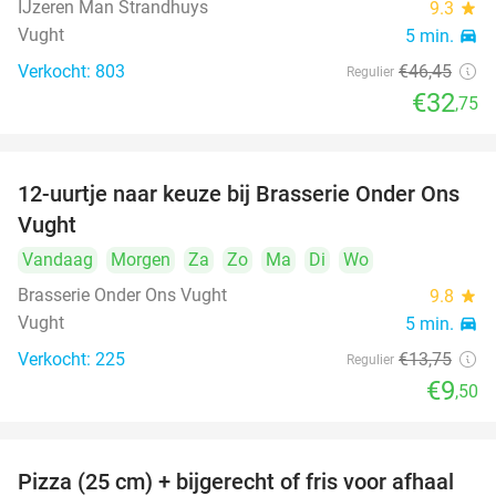
IJzeren Man Strandhuys
9.3
star
Vught
5 min.
directions_car
Verkocht: 803
€46
,45
Regulier
€32
,75
12-uurtje naar keuze bij Brasserie Onder Ons
31%
Vught
Vandaag
Morgen
Za
Zo
Ma
Di
Wo
Brasserie Onder Ons Vught
9.8
star
Vught
5 min.
directions_car
Verkocht: 225
€13
,75
Regulier
€9
,50
Pizza (25 cm) + bijgerecht of fris voor afhaal
48%