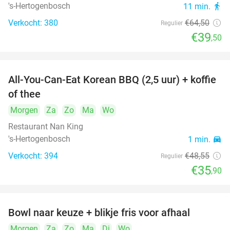
's-Hertogenbosch
11 min.
directions_walk
Verkocht: 380
€64
,50
Regulier
€39
,50
All-You-Can-Eat Korean BBQ (2,5 uur) + koffie
26%
of thee
Morgen
Za
Zo
Ma
Wo
Restaurant Nan King
's-Hertogenbosch
1 min.
directions_car
Verkocht: 394
€48
,55
Regulier
€35
,90
Bowl naar keuze + blikje fris voor afhaal
51%
Morgen
Za
Zo
Ma
Di
Wo