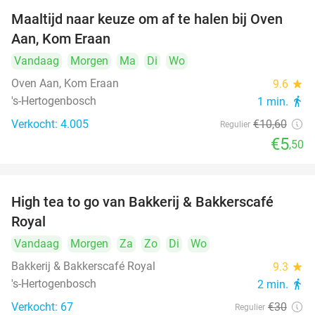
Maaltijd naar keuze om af te halen bij Oven
48%
Aan, Kom Eraan
Vandaag
Morgen
Ma
Di
Wo
Oven Aan, Kom Eraan
9.6
star
's-Hertogenbosch
1 min.
directions_walk
Verkocht: 4.005
€10
,60
Regulier
€5
,50
High tea to go van Bakkerij & Bakkerscafé
40%
Royal
Vandaag
Morgen
Za
Zo
Di
Wo
Bakkerij & Bakkerscafé Royal
9.3
star
's-Hertogenbosch
2 min.
directions_walk
Verkocht: 67
€30
Regulier