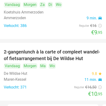
Vandaag
Morgen
Za
Di
Wo
Koetshuis Ammerzoden
Ammerzoden
9 min.
directions_car
Verkocht: 386
€16
Regulier
€9
,95
2-gangenlunch à la carte of compleet wandel-
34%
of fietsarrangement bij De Wildse Hut
Vandaag
Morgen
Ma
Wo
De Wildse Hut
9.8
star
Maren-Kessel
11 min.
directions_car
Verkocht: 371
€16
,50
Regulier
€10
,95