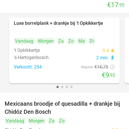
€17
,95
Luxe borrelplank + drankje bij 't Opkikkertje
41%
Vandaag
Morgen
Za
Zo
Ma
Di
't Opkikkertje
9.4
star
's-Hertogenbosch
2 min.
directions_walk
Verkocht: 254
€16
,75
Regulier
€9
,95
Mexicaans broodje of quesadilla + drankje bij
37%
Chidóz Den Bosch
Vandaag
Morgen
Za
Zo