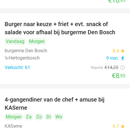
€10
,95
Burger naar keuze + friet + evt. snack of
37%
salade voor afhaal bij burgerme Den Bosch
Vandaag
Morgen
burgerme Den Bosch
8.4
star
's-Hertogenbosch
9 min.
directions_walk
Verkocht: 61
€14
,25
Regulier
€8
,95
4-gangendiner van de chef + amuse bij
39%
KASerne
Morgen
Za
Zo
Di
Wo
KASerne
9.7
star