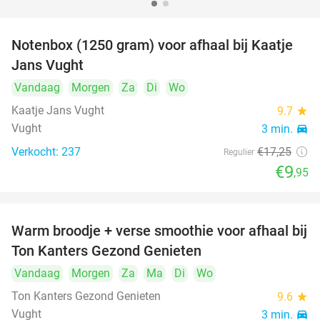
Notenbox (1250 gram) voor afhaal bij Kaatje
42%
Jans Vught
Vandaag
Morgen
Za
Di
Wo
Kaatje Jans Vught
9.7
star
Vught
3 min.
directions_car
Verkocht: 237
€17
,25
Regulier
€9
,95
Warm broodje + verse smoothie voor afhaal bij
43%
Ton Kanters Gezond Genieten
Vandaag
Morgen
Za
Ma
Di
Wo
Ton Kanters Gezond Genieten
9.6
star
Vught
3 min.
directions_car