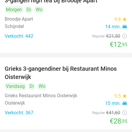
3-gangen high tea bij Broodje Apart
40%
Morgen
Di
Wo
Broodje Apart
9.8
star
Schijndel
14 min.
directions_car
Verkocht: 442
€21
,50
Regulier
€12
,95
Grieks 3-gangendiner bij Restaurant Minos
30%
Oisterwijk
Vandaag
Di
Wo
Grieks Restaurant Minos Oisterwijk
9.5
star
Oisterwijk
15 min.
directions_car
Verkocht: 367
€41
,60
Regulier
€28
,95