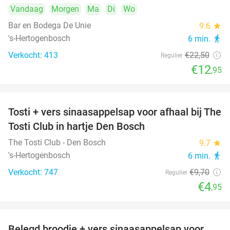
Vandaag
Morgen
Ma
Di
Wo
Bar en Bodega De Unie
9.6
star
's-Hertogenbosch
6 min.
directions_walk
Verkocht: 413
€22
,50
Regulier
€12
,95
Tosti + vers sinaasappelsap voor afhaal bij The
49%
Tosti Club in hartje Den Bosch
The Tosti Club - Den Bosch
9.7
star
's-Hertogenbosch
6 min.
directions_walk
Verkocht: 747
€9
,70
Regulier
€4
,95
Belegd broodje + vers sinaasappelsap voor