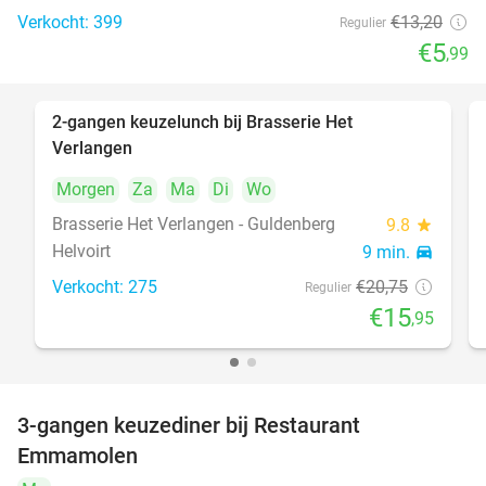
Verkocht: 399
€13
,20
Regulier
€5
,99
2-gangen keuzelunch bij Brasserie Het
23%
Verlangen
Morgen
Za
Ma
Di
Wo
Brasserie Het Verlangen - Guldenberg
9.8
star
Helvoirt
9 min.
directions_car
Verkocht: 275
€20
,75
Regulier
€15
,95
3-gangen keuzediner bij Restaurant
27%
Emmamolen