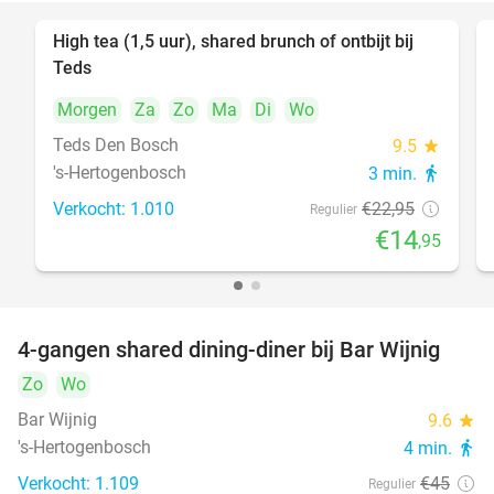
High tea (1,5 uur), shared brunch of ontbijt bij
35%
Teds
Morgen
Za
Zo
Ma
Di
Wo
Teds Den Bosch
9.5
star
's-Hertogenbosch
3 min.
directions_walk
Verkocht: 1.010
€22
,95
Regulier
€14
,95
4-gangen shared dining-diner bij Bar Wijnig
45%
Zo
Wo
Bar Wijnig
9.6
star
's-Hertogenbosch
4 min.
directions_walk
Verkocht: 1.109
€45
Regulier