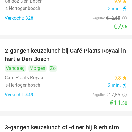
Chidóz Den Bosch
9.9
star
's-Hertogenbosch
2 min.
directions_walk
Verkocht: 328
€12
,65
Regulier
€7
,95
2-gangen keuzelunch bij Café Plaats Royaal in
36%
hartje Den Bosch
Vandaag
Morgen
Zo
Cafe Plaats Royaal
9.8
star
's-Hertogenbosch
2 min.
directions_walk
Verkocht: 449
€17
,85
Regulier
€11
,50
3-gangen keuzelunch of -diner bij Bierbistro
41%