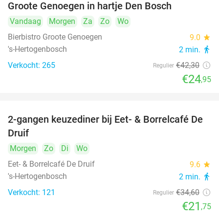
Groote Genoegen in hartje Den Bosch
Vandaag
Morgen
Za
Zo
Wo
Bierbistro Groote Genoegen
9.0
star
's-Hertogenbosch
2 min.
directions_walk
Verkocht: 265
€42
,30
Regulier
€24
,95
2-gangen keuzediner bij Eet- & Borrelcafé De
37%
Druif
Morgen
Zo
Di
Wo
Eet- & Borrelcafé De Druif
9.6
star
's-Hertogenbosch
2 min.
directions_walk
Verkocht: 121
€34
,60
Regulier
€21
,75