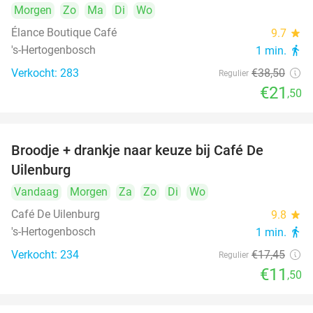
Morgen
Zo
Ma
Di
Wo
Élance Boutique Café
9.7
star
's-Hertogenbosch
1 min.
directions_walk
Verkocht: 283
€38
,50
Regulier
€21
,50
Broodje + drankje naar keuze bij Café De
34%
Uilenburg
Vandaag
Morgen
Za
Zo
Di
Wo
Café De Uilenburg
9.8
star
's-Hertogenbosch
1 min.
directions_walk
Verkocht: 234
€17
,45
Regulier
€11
,50