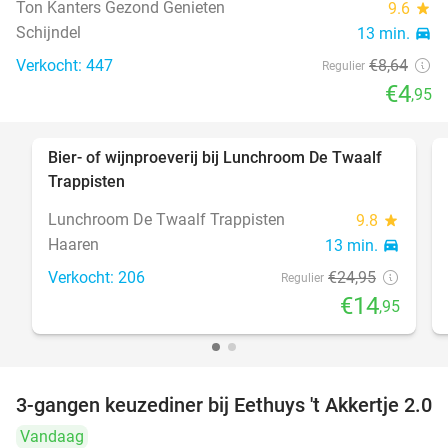
Ton Kanters Gezond Genieten
9.6
star
Schijndel
13 min.
directions_car
Verkocht: 447
€8
,64
Regulier
€4
,95
Bier- of wijnproeverij bij Lunchroom De Twaalf
40%
Trappisten
Lunchroom De Twaalf Trappisten
9.8
star
Haaren
13 min.
directions_car
Verkocht: 206
€24
,95
Regulier
€14
,95
3-gangen keuzediner bij Eethuys 't Akkertje 2.0
44%
Vandaag