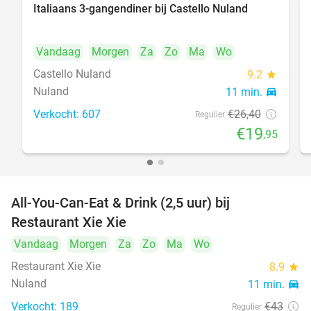
Italiaans 3-gangendiner bij Castello Nuland
24%
Vandaag
Morgen
Za
Zo
Ma
Wo
Castello Nuland
9.2
star
Nuland
11 min.
directions_car
Verkocht: 607
€26
,40
Regulier
€19
,95
All-You-Can-Eat & Drink (2,5 uur) bij
17%
Restaurant Xie Xie
Vandaag
Morgen
Za
Zo
Ma
Wo
Restaurant Xie Xie
8.9
star
Nuland
11 min.
directions_car
Verkocht: 189
€43
Regulier