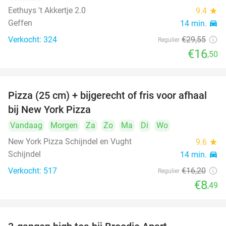
Eethuys 't Akkertje 2.0
9.4
star
Geffen
14 min.
directions_car
Verkocht: 324
€29
,55
Regulier
€16
,50
Pizza (25 cm) + bijgerecht of fris voor afhaal
48%
bij New York Pizza
Vandaag
Morgen
Za
Zo
Ma
Di
Wo
New York Pizza Schijndel en Vught
9.6
star
Schijndel
14 min.
directions_car
Verkocht: 517
€16
,20
Regulier
€8
,49