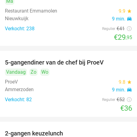
Ma
Restaurant Emmamolen
9.9
star
Nieuwkuijk
9 min.
directions_car
Verkocht: 238
€41
Regulier
€29
,95
5-gangendiner van de chef bij ProeV
31%
Vandaag
Zo
Wo
ProeV
9.8
star
Ammerzoden
9 min.
directions_car
Verkocht: 82
€52
Regulier
€36
2-gangen keuzelunch
38%