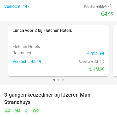
Verkocht: 447
€8
,64
Regulier
€4
,95
Lunch voor 2 bij Fletcher Hotels
40%
Fletcher Hotels
Rosmalen
4 min.
directions_car
Verkocht: 4.819
€33
Regulier
€19
,90
3-gangen keuzediner bij IJzeren Man
29%
Strandhuys
Zo
Ma
Di
Wo