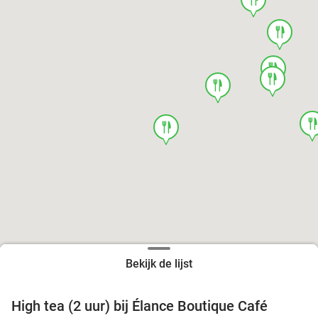
food
food
food
food
foo
food
Bekijk de lijst
High tea (2 uur) bij Élance Boutique Café
44%