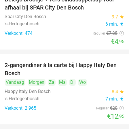
37%
afhaal bij SPAR City Den Bosch
Spar City Den Bosch
9.7
star
's-Hertogenbosch
6 min.
directions_walk
Verkocht: 474
€7
,85
Regulier
€4
,95
2-gangendiner à la carte bij Happy Italy Den
35%
Bosch
Vandaag
Morgen
Za
Ma
Di
Wo
Happy Italy Den Bosch
8.4
star
's-Hertogenbosch
7 min.
directions_walk
Verkocht: 2.965
€20
Regulier
€12
,95