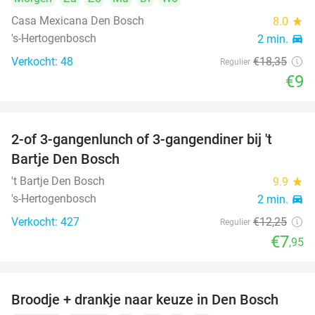
Casa Mexicana Den Bosch
8.0
star
's-Hertogenbosch
2 min.
directions_car
Verkocht: 48
€18
,35
Regulier
€9
2-of 3-gangenlunch of 3-gangendiner bij 't
35%
Bartje Den Bosch
't Bartje Den Bosch
9.9
star
's-Hertogenbosch
2 min.
directions_car
Verkocht: 427
€12
,25
Regulier
€7
,95
Broodje + drankje naar keuze in Den Bosch
41%