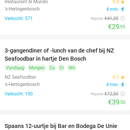
Restaurant Al Mundo
9.8
star
's-Hertogenbosch
4 min.
directions_walk
Verkocht: 571
€41
,20
Regulier
€29
,95
3-gangendiner of -lunch van de chef bij NZ
46%
Seafoodbar in hartje Den Bosch
Vandaag
Morgen
Za
Di
Wo
NZ Seafoodbar
9.7
star
's-Hertogenbosch
4 min.
directions_walk
Verkocht: 190
€72
,50
Regulier
€39
,50
Spaans 12-uurtje bij Bar en Bodega De Unie
42%