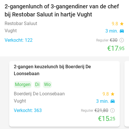
2-gangenlunch of 3-gangendiner van de chef
40%
bij Restobar Saluut in hartje Vught
Restobar Saluut
9.8
star
Vught
3 min.
directions_car
Verkocht: 122
€30
Regulier
€17
,95
2-gangen keuzelunch bij Boerderij De
30%
Loonsebaan
Morgen
Di
Wo
Boerderij De Loonsebaan
9.8
star
Vught
3 min.
directions_car
Verkocht: 363
€21
,80
Regulier
€15
,25