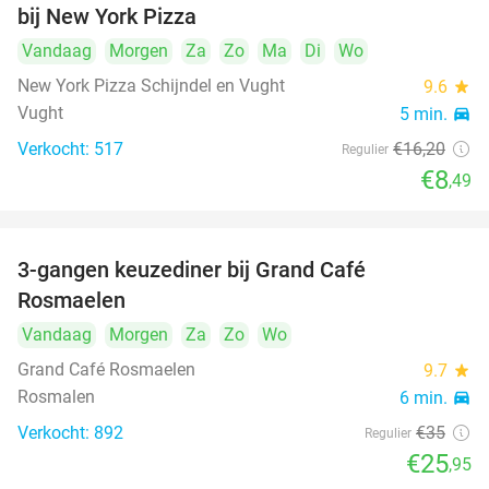
bij New York Pizza
Vandaag
Morgen
Za
Zo
Ma
Di
Wo
New York Pizza Schijndel en Vught
9.6
star
Vught
5 min.
directions_car
Verkocht: 517
€16
,20
Regulier
€8
,49
3-gangen keuzediner bij Grand Café
26%
Rosmaelen
Vandaag
Morgen
Za
Zo
Wo
Grand Café Rosmaelen
9.7
star
Rosmalen
6 min.
directions_car
Verkocht: 892
€35
Regulier
€25
,95