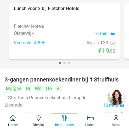
Lunch voor 2 bij Fletcher Hotels
40%
Fletcher Hotels
Oisterwijk
16 min.
directions_car
Verkocht: 4.895
€33
Regulier
€19
,90
3-gangen pannenkoekendiner bij 't Struifhuis
43%
Morgen
Di
Wo
Do
Vr
't Struifhuis Pannenkoekenhuis Liempde
9.4
star
Liempde
16 min.
directions_car
Verkocht: 811
€27
,95
Regulier
€15
,95
Home
Dichtbij
Restaurants
Hotels
Menu