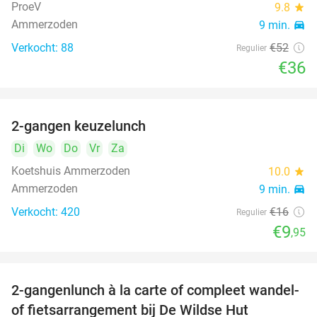
ProeV
9.8
star
Ammerzoden
9 min.
directions_car
Verkocht: 88
€52
Regulier
€36
2-gangen keuzelunch
38%
Di
Wo
Do
Vr
Za
Koetshuis Ammerzoden
10.0
star
Ammerzoden
9 min.
directions_car
Verkocht: 420
€16
Regulier
€9
,95
2-gangenlunch à la carte of compleet wandel-
34%
of fietsarrangement bij De Wildse Hut