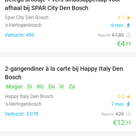
37%
afhaal bij SPAR City Den Bosch
Spar City Den Bosch
9.7
star
's-Hertogenbosch
6 min.
directions_walk
Verkocht: 490
€7
,85
Regulier
€4
,95
2-gangendiner à la carte bij Happy Italy Den
35%
Bosch
Morgen
Di
Wo
Do
Vr
Za
Happy Italy Den Bosch
8.5
star
's-Hertogenbosch
7 min.
directions_walk
Verkocht: 3.078
€20
Regulier
€12
,95