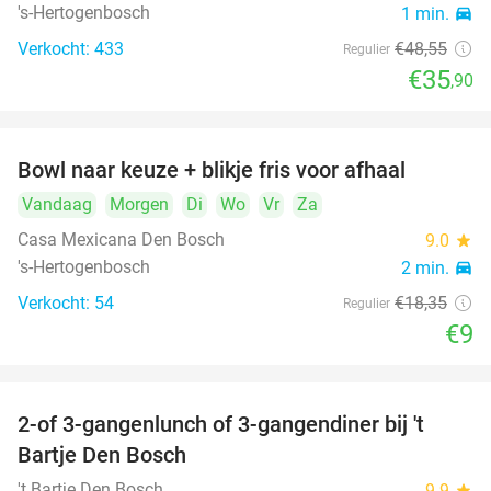
's-Hertogenbosch
1 min.
directions_car
Verkocht: 433
€48
,55
Regulier
€35
,90
Bowl naar keuze + blikje fris voor afhaal
51%
Vandaag
Morgen
Di
Wo
Vr
Za
Casa Mexicana Den Bosch
9.0
star
's-Hertogenbosch
2 min.
directions_car
Verkocht: 54
€18
,35
Regulier
€9
2-of 3-gangenlunch of 3-gangendiner bij 't
35%
Bartje Den Bosch
't Bartje Den Bosch
9.9
star