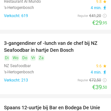
Restaurant Al Mundo
9.8
star
's-Hertogenbosch
4 min.
directions_walk
Verkocht: 619
€41
,20
Regulier
€29
,95
3-gangendiner of -lunch van de chef bij NZ
46%
Seafoodbar in hartje Den Bosch
Di
Wo
Do
Vr
Za
NZ Seafoodbar
9.6
star
's-Hertogenbosch
4 min.
directions_walk
Verkocht: 213
€72
,50
Regulier
€39
,50
Spaans 12-uurtje bij Bar en Bodega De Unie
42%