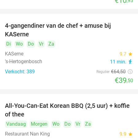
€10
,95
4-gangendiner van de chef + amuse bij
39%
KASerne
Di
Wo
Do
Vr
Za
KASerne
9.7
star
's-Hertogenbosch
11 min.
directions_walk
Verkocht: 389
€64
,50
Regulier
€39
,50
All-You-Can-Eat Korean BBQ (2,5 uur) + koffie
26%
of thee
Vandaag
Morgen
Wo
Do
Vr
Za
Restaurant Nan King
9.9
star