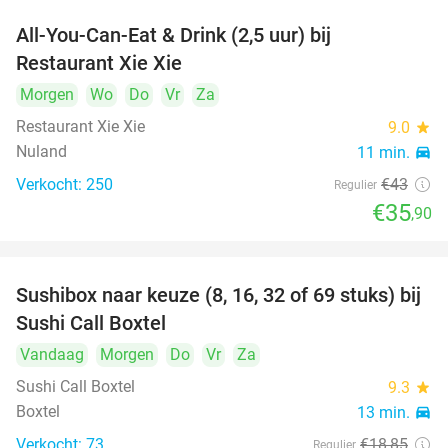
All-You-Can-Eat & Drink (2,5 uur) bij
17%
Restaurant Xie Xie
Morgen
Wo
Do
Vr
Za
Restaurant Xie Xie
9.0
star
Nuland
11 min.
directions_car
Verkocht: 250
€43
Regulier
€35
,90
Sushibox naar keuze (8, 16, 32 of 69 stuks) bij
53%
Sushi Call Boxtel
Vandaag
Morgen
Do
Vr
Za
Sushi Call Boxtel
9.3
star
Boxtel
13 min.
directions_car
Verkocht: 73
€18
,85
Regulier