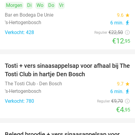
Morgen
Di
Wo
Do
Vr
Bar en Bodega De Unie
9.6
star
's-Hertogenbosch
6 min.
directions_walk
Verkocht: 428
€22
,50
Regulier
€12
,95
Tosti + vers sinaasappelsap voor afhaal bij The
49%
Tosti Club in hartje Den Bosch
The Tosti Club - Den Bosch
9.7
star
's-Hertogenbosch
6 min.
directions_walk
Verkocht: 780
€9
,70
Regulier
€4
,95
Belegd broodje + vers sinaasappelsap voor