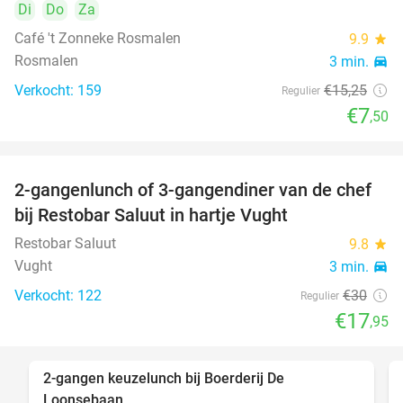
Di
Do
Za
Café 't Zonneke Rosmalen
9.9
star
Rosmalen
3 min.
directions_car
Verkocht: 159
€15
,25
Regulier
€7
,50
2-gangenlunch of 3-gangendiner van de chef
40%
bij Restobar Saluut in hartje Vught
Restobar Saluut
9.8
star
Vught
3 min.
directions_car
Verkocht: 122
€30
Regulier
€17
,95
2-gangen keuzelunch bij Boerderij De
30%
Loonsebaan