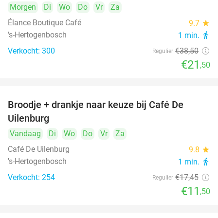
Morgen
Di
Wo
Do
Vr
Za
Élance Boutique Café
9.7
star
's-Hertogenbosch
1 min.
directions_walk
Verkocht: 300
€38
,50
Regulier
€21
,50
Broodje + drankje naar keuze bij Café De
34%
Uilenburg
Vandaag
Di
Wo
Do
Vr
Za
Café De Uilenburg
9.8
star
's-Hertogenbosch
1 min.
directions_walk
Verkocht: 254
€17
,45
Regulier
€11
,50