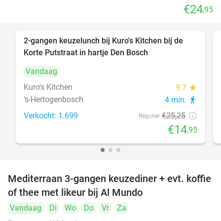
€24
,95
2-gangen keuzelunch bij Kuro's Kitchen bij de
41%
Korte Putstraat in hartje Den Bosch
Vandaag
Kuro's Kitchen
9.7
star
's-Hertogenbosch
4 min.
directions_walk
Verkocht: 1.699
€25
,25
Regulier
€14
,95
Mediterraan 3-gangen keuzediner + evt. koffie
27%
of thee met likeur bij Al Mundo
Vandaag
Di
Wo
Do
Vr
Za