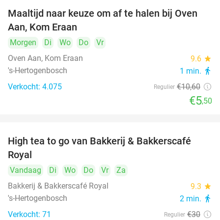
Maaltijd naar keuze om af te halen bij Oven
48%
Aan, Kom Eraan
Morgen
Di
Wo
Do
Vr
Oven Aan, Kom Eraan
9.6
star
's-Hertogenbosch
1 min.
directions_walk
Verkocht: 4.075
€10
,60
Regulier
€5
,50
High tea to go van Bakkerij & Bakkerscafé
40%
Royal
Vandaag
Di
Wo
Do
Vr
Za
Bakkerij & Bakkerscafé Royal
9.3
star
's-Hertogenbosch
2 min.
directions_walk
Verkocht: 71
€30
Regulier