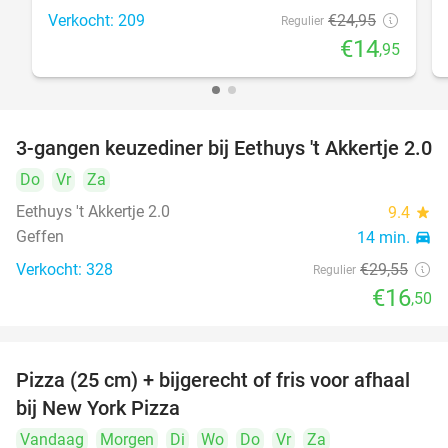
Verkocht: 209
€24
,95
Regulier
€14
,95
3-gangen keuzediner bij Eethuys 't Akkertje 2.0
44%
Do
Vr
Za
Eethuys 't Akkertje 2.0
9.4
star
Geffen
14 min.
directions_car
Verkocht: 328
€29
,55
Regulier
€16
,50
Pizza (25 cm) + bijgerecht of fris voor afhaal
48%
bij New York Pizza
Vandaag
Morgen
Di
Wo
Do
Vr
Za