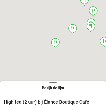
food
food
food
food
foo
food
Bekijk de lijst
High tea (2 uur) bij Élance Boutique Café
44%