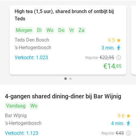
High tea (1,5 uur), shared brunch of ontbijt bij
35%
Teds
Morgen
Di
Wo
Do
Vr
Za
Teds Den Bosch
9.5
star
's-Hertogenbosch
3 min.
directions_walk
Verkocht: 1.023
€22
,95
Regulier
€14
,95
4-gangen shared dining-diner bij Bar Wijnig
45%
Vandaag
Wo
Bar Wijnig
9.6
star
's-Hertogenbosch
4 min.
directions_walk
Verkocht: 1.123
€45
Regulier