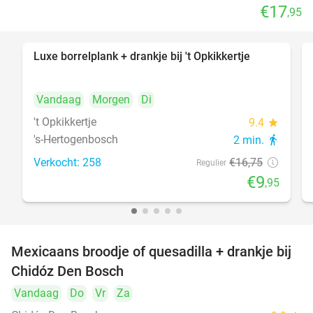
€17
,95
Luxe borrelplank + drankje bij 't Opkikkertje
41%
Vandaag
Morgen
Di
't Opkikkertje
9.4
star
's-Hertogenbosch
2 min.
directions_walk
Verkocht: 258
€16
,75
Regulier
€9
,95
Mexicaans broodje of quesadilla + drankje bij
37%
Chidóz Den Bosch
Vandaag
Do
Vr
Za