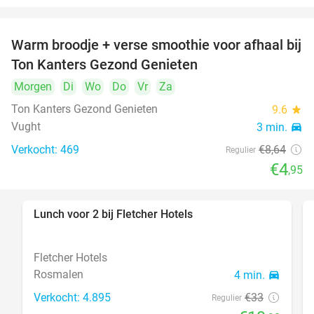
Warm broodje + verse smoothie voor afhaal bij
43%
Ton Kanters Gezond Genieten
Morgen
Di
Wo
Do
Vr
Za
Ton Kanters Gezond Genieten
9.6
star
Vught
3 min.
directions_car
Verkocht: 469
€8
,64
Regulier
€4
,95
Lunch voor 2 bij Fletcher Hotels
40%
Fletcher Hotels
Rosmalen
4 min.
directions_car
Verkocht: 4.895
€33
Regulier