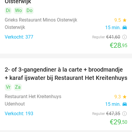
Oisterwijk
Di
Wo
Do
Grieks Restaurant Minos Oisterwijk
9.5
star
Oisterwijk
15 min.
directions_car
Verkocht: 377
€41
,60
Regulier
€28
,95
2- of 3-gangendiner à la carte + broodmandje
38%
+ karaf ijswater bij Restaurant Het Kreitenhuys
Vr
Za
Restaurant Het Kreitenhuys
9.3
star
Udenhout
15 min.
directions_car
Verkocht: 193
€47
,35
Regulier
€29
,50