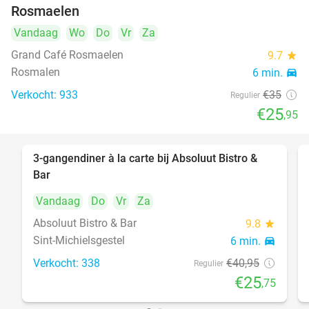
Rosmaelen
Vandaag
Wo
Do
Vr
Za
Grand Café Rosmaelen
9.7
star
Rosmalen
6 min.
directions_car
Verkocht: 933
€35
Regulier
€25
,95
3-gangendiner à la carte bij Absoluut Bistro &
37%
Bar
Vandaag
Do
Vr
Za
Absoluut Bistro & Bar
9.8
star
Sint-Michielsgestel
6 min.
directions_car
Verkocht: 338
€40
,95
Regulier
€25
,75