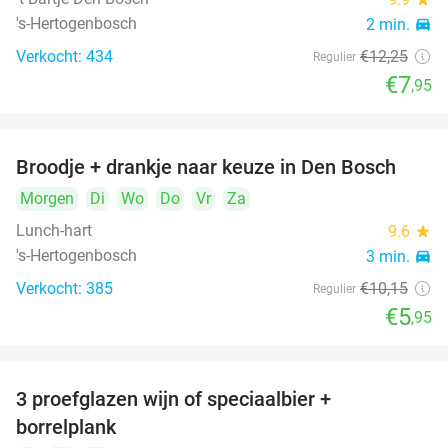
's-Hertogenbosch
2 min.
directions_car
Verkocht: 434
€12
,25
Regulier
€7
,95
Broodje + drankje naar keuze in Den Bosch
41%
Morgen
Di
Wo
Do
Vr
Za
Lunch-hart
9.6
star
's-Hertogenbosch
3 min.
directions_car
Verkocht: 385
€10
,15
Regulier
€5
,95
3 proefglazen wijn of speciaalbier +
51%
borrelplank