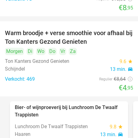
€8
,95
Warm broodje + verse smoothie voor afhaal bij
43%
Ton Kanters Gezond Genieten
Morgen
Di
Wo
Do
Vr
Za
Ton Kanters Gezond Genieten
9.6
star
Schijndel
13 min.
directions_car
Verkocht: 469
€8
,64
Regulier
€4
,95
Bier- of wijnproeverij bij Lunchroom De Twaalf
40%
Trappisten
Lunchroom De Twaalf Trappisten
9.8
star
Haaren
13 min.
directions_car