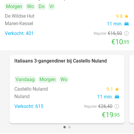
Morgen
Wo
Do
Vr
De Wildse Hut
9.8
star
Maren-Kessel
11 min.
directions_car
Verkocht: 401
€16
,50
Regulier
€10
,95
Italiaans 3-gangendiner bij Castello Nuland
24%
Vandaag
Morgen
Wo
Castello Nuland
9.1
star
Nuland
11 min.
directions_car
Verkocht: 615
€26
,40
Regulier
€19
,95