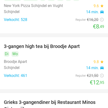
New York Pizza Schijndel en Vught
9.6
star
Schijndel
14 min.
directions_car
Verkocht: 528
€16
,20
Regulier
€8
,49
3-gangen high tea bij Broodje Apart
40%
Di
Wo
Broodje Apart
9.8
star
Schijndel
14 min.
directions_car
Verkocht: 461
€21
,50
Regulier
€12
,95
Grieks 3-gangendiner bij Restaurant Minos
30%