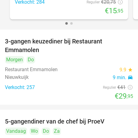
Verkocht: 284
€20
,75
Regulier
€15
,95
3-gangen keuzediner bij Restaurant
27%
Emmamolen
Morgen
Do
Restaurant Emmamolen
9.9
star
Nieuwkuijk
9 min.
directions_car
Verkocht: 257
€41
Regulier
€29
,95
5-gangendiner van de chef bij ProeV
31%
Vandaag
Wo
Do
Za