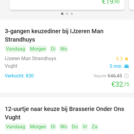
€19
,90
3-gangen keuzediner bij IJzeren Man
29%
Strandhuys
Vandaag
Morgen
Di
Wo
IJzeren Man Strandhuys
9.3
star
Vught
5 min.
directions_car
Verkocht: 830
€46
,45
Regulier
€32
,75
12-uurtje naar keuze bij Brasserie Onder Ons
31%
Vught
Vandaag
Morgen
Di
Wo
Do
Vr
Za