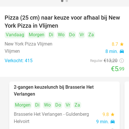
Pizza (25 cm) naar keuze voor afhaal bij New
55%
York Pizza in Vlijmen
Vandaag
Morgen
Di
Wo
Do
Vr
Za
New York Pizza Vlijmen
8.7
star
Vlijmen
8 min.
directions_car
Verkocht: 415
€13
,20
Regulier
€5
,99
2-gangen keuzelunch bij Brasserie Het
23%
Verlangen
Morgen
Di
Wo
Do
Vr
Za
Brasserie Het Verlangen - Guldenberg
9.8
star
Helvoirt
9 min.
directions_car