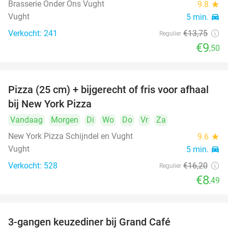
Brasserie Onder Ons Vught
9.8
star
Vught
5 min.
directions_car
Verkocht: 241
€13
,75
Regulier
€9
,50
Pizza (25 cm) + bijgerecht of fris voor afhaal
48%
bij New York Pizza
Vandaag
Morgen
Di
Wo
Do
Vr
Za
New York Pizza Schijndel en Vught
9.6
star
Vught
5 min.
directions_car
Verkocht: 528
€16
,20
Regulier
€8
,49
3-gangen keuzediner bij Grand Café
26%