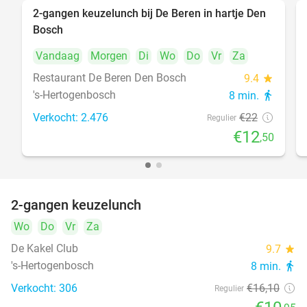
2-gangen keuzelunch bij De Beren in hartje Den
43%
Bosch
Vandaag
Morgen
Di
Wo
Do
Vr
Za
Restaurant De Beren Den Bosch
9.4
star
's-Hertogenbosch
8 min.
directions_walk
Verkocht: 2.476
€22
Regulier
€12
,50
2-gangen keuzelunch
32%
Wo
Do
Vr
Za
De Kakel Club
9.7
star
's-Hertogenbosch
8 min.
directions_walk
Verkocht: 306
€16
,10
Regulier