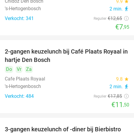
Chidóz Den Bosch
9.9
star
's-Hertogenbosch
2 min.
directions_walk
Verkocht: 341
€12
,65
Regulier
€7
,95
2-gangen keuzelunch bij Café Plaats Royaal in
36%
hartje Den Bosch
Do
Vr
Za
Cafe Plaats Royaal
9.8
star
's-Hertogenbosch
2 min.
directions_walk
Verkocht: 484
€17
,85
Regulier
€11
,50
3-gangen keuzelunch of -diner bij Bierbistro
41%