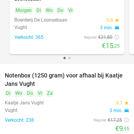
Morgen
Di
Wo
Do
Vr
Boerderij De Loonsebaan
9.8
star
Vught
3 min.
directions_car
Verkocht: 365
€21
,80
Regulier
€15
,25
Notenbox (1250 gram) voor afhaal bij Kaatje
42%
Jans Vught
Di
Wo
Do
Vr
Za
Kaatje Jans Vught
9.7
star
Vught
3 min.
directions_car
Verkocht: 238
€17
,25
Regulier
€9
,95