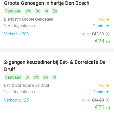
Groote Genoegen in hartje Den Bosch
Vandaag
Wo
Do
Vr
Za
Bierbistro Groote Genoegen
9.0
star
's-Hertogenbosch
2 min.
directions_walk
Verkocht: 283
€42
,30
Regulier
€24
,95
2-gangen keuzediner bij Eet- & Borrelcafé De
37%
Druif
Vandaag
Di
Wo
Do
Vr
Eet- & Borrelcafé De Druif
9.6
star
's-Hertogenbosch
2 min.
directions_walk
Verkocht: 125
€34
,60
Regulier
€21
,75