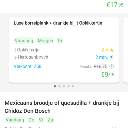
€17
,95
Luxe borrelplank + drankje bij 't Opkikkertje
41%
Vandaag
Morgen
Di
't Opkikkertje
9.4
star
's-Hertogenbosch
2 min.
directions_walk
Verkocht: 258
€16
,75
Regulier
€9
,95
Mexicaans broodje of quesadilla + drankje bij
37%
Chidóz Den Bosch
Vandaag
Do
Vr
Za