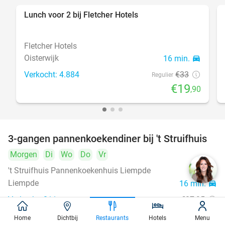
Lunch voor 2 bij Fletcher Hotels
40%
Fletcher Hotels
Oisterwijk
16 min.
directions_car
Verkocht: 4.884
€33
Regulier
€19
,90
3-gangen pannenkoekendiner bij 't Struifhuis
43%
Morgen
Di
Wo
Do
Vr
't Struifhuis Pannenkoekenhuis Liempde
9.4
star
Liempde
16 min.
directions_car
Verkocht: 811
€27
,95
Regulier
€15
,95
Home
Dichtbij
Restaurants
Hotels
Menu