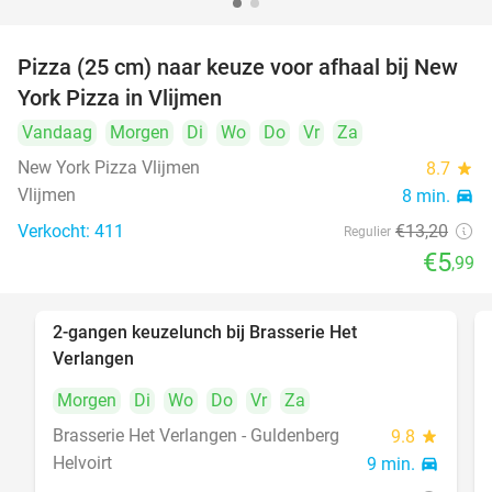
Pizza (25 cm) naar keuze voor afhaal bij New
55%
York Pizza in Vlijmen
Vandaag
Morgen
Di
Wo
Do
Vr
Za
New York Pizza Vlijmen
8.7
star
Vlijmen
8 min.
directions_car
Verkocht: 411
€13
,20
Regulier
€5
,99
2-gangen keuzelunch bij Brasserie Het
23%
Verlangen
Morgen
Di
Wo
Do
Vr
Za
Brasserie Het Verlangen - Guldenberg
9.8
star
Helvoirt
9 min.
directions_car