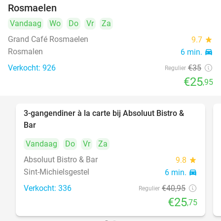
Rosmaelen
Vandaag
Wo
Do
Vr
Za
Grand Café Rosmaelen
9.7
star
Rosmalen
6 min.
directions_car
Verkocht: 926
€35
Regulier
€25
,95
3-gangendiner à la carte bij Absoluut Bistro &
37%
Bar
Vandaag
Do
Vr
Za
Absoluut Bistro & Bar
9.8
star
Sint-Michielsgestel
6 min.
directions_car
Verkocht: 336
€40
,95
Regulier
€25
,75