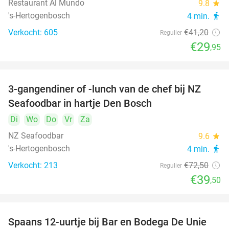
Restaurant Al Mundo
9.8
star
's-Hertogenbosch
4 min.
directions_walk
Verkocht: 605
€41
,20
Regulier
€29
,95
3-gangendiner of -lunch van de chef bij NZ
46%
Seafoodbar in hartje Den Bosch
Di
Wo
Do
Vr
Za
NZ Seafoodbar
9.6
star
's-Hertogenbosch
4 min.
directions_walk
Verkocht: 213
€72
,50
Regulier
€39
,50
Spaans 12-uurtje bij Bar en Bodega De Unie
42%