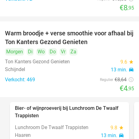
€8
,95
Warm broodje + verse smoothie voor afhaal bij
43%
Ton Kanters Gezond Genieten
Morgen
Di
Wo
Do
Vr
Za
Ton Kanters Gezond Genieten
9.6
star
Schijndel
13 min.
directions_car
Verkocht: 469
€8
,64
Regulier
€4
,95
Bier- of wijnproeverij bij Lunchroom De Twaalf
40%
Trappisten
Lunchroom De Twaalf Trappisten
9.8
star
Haaren
13 min.
directions_car