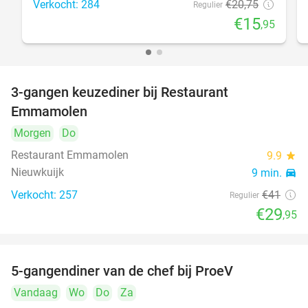
Verkocht: 284
€20
,75
Regulier
€15
,95
3-gangen keuzediner bij Restaurant
27%
Emmamolen
Morgen
Do
Restaurant Emmamolen
9.9
star
Nieuwkuijk
9 min.
directions_car
Verkocht: 257
€41
Regulier
€29
,95
5-gangendiner van de chef bij ProeV
31%
Vandaag
Wo
Do
Za