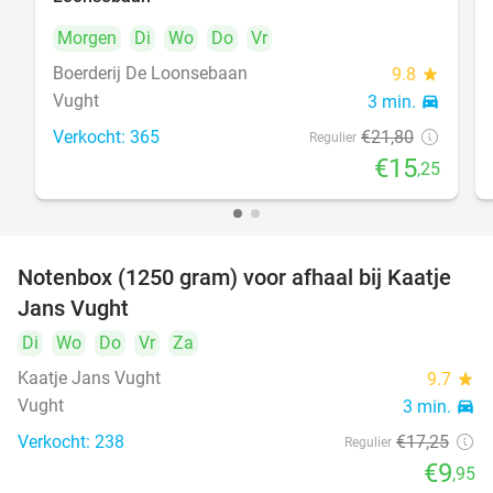
Morgen
Di
Wo
Do
Vr
Boerderij De Loonsebaan
9.8
star
Vught
3 min.
directions_car
Verkocht: 365
€21
,80
Regulier
€15
,25
Notenbox (1250 gram) voor afhaal bij Kaatje
42%
Jans Vught
Di
Wo
Do
Vr
Za
Kaatje Jans Vught
9.7
star
Vught
3 min.
directions_car
Verkocht: 238
€17
,25
Regulier
€9
,95