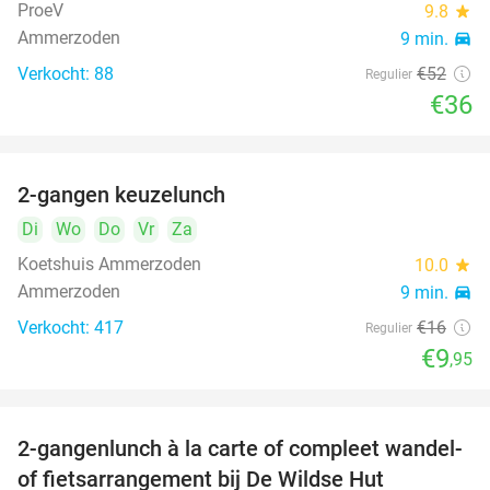
ProeV
9.8
star
Ammerzoden
9 min.
directions_car
Verkocht: 88
€52
Regulier
€36
2-gangen keuzelunch
38%
Di
Wo
Do
Vr
Za
Koetshuis Ammerzoden
10.0
star
Ammerzoden
9 min.
directions_car
Verkocht: 417
€16
Regulier
€9
,95
2-gangenlunch à la carte of compleet wandel-
34%
of fietsarrangement bij De Wildse Hut