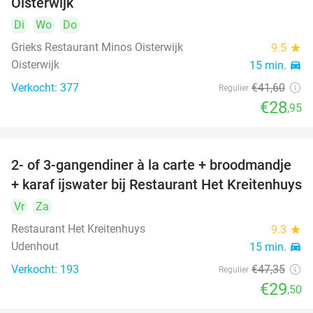
Oisterwijk
Di
Wo
Do
Grieks Restaurant Minos Oisterwijk
9.5
star
Oisterwijk
15 min.
directions_car
Verkocht: 377
€41
,60
Regulier
€28
,95
2- of 3-gangendiner à la carte + broodmandje
38%
+ karaf ijswater bij Restaurant Het Kreitenhuys
Vr
Za
Restaurant Het Kreitenhuys
9.3
star
Udenhout
15 min.
directions_car
Verkocht: 193
€47
,35
Regulier
€29
,50