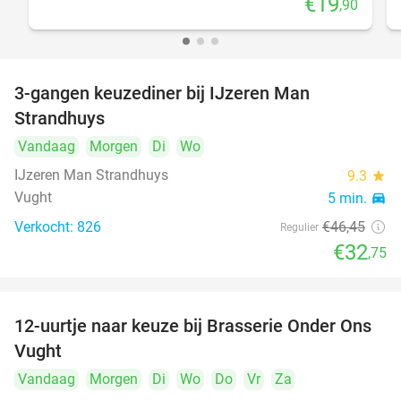
€19
,90
3-gangen keuzediner bij IJzeren Man
29%
Strandhuys
Vandaag
Morgen
Di
Wo
IJzeren Man Strandhuys
9.3
star
Vught
5 min.
directions_car
Verkocht: 826
€46
,45
Regulier
€32
,75
12-uurtje naar keuze bij Brasserie Onder Ons
31%
Vught
Vandaag
Morgen
Di
Wo
Do
Vr
Za