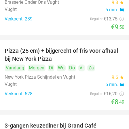
Brasserie Onder Ons Vught
9.8
star
Vught
5 min.
directions_car
Verkocht: 239
€13
,75
Regulier
€9
,50
Pizza (25 cm) + bijgerecht of fris voor afhaal
48%
bij New York Pizza
Vandaag
Morgen
Di
Wo
Do
Vr
Za
New York Pizza Schijndel en Vught
9.6
star
Vught
5 min.
directions_car
Verkocht: 528
€16
,20
Regulier
€8
,49
3-gangen keuzediner bij Grand Café
26%