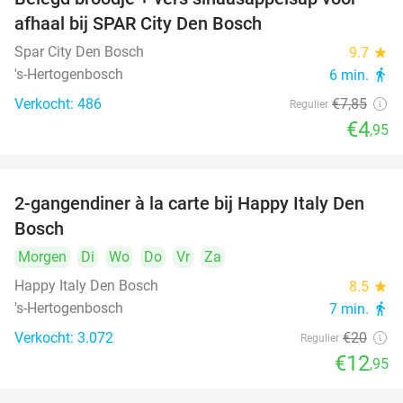
37%
afhaal bij SPAR City Den Bosch
Spar City Den Bosch
9.7
star
's-Hertogenbosch
6 min.
directions_walk
Verkocht: 486
€7
,85
Regulier
€4
,95
2-gangendiner à la carte bij Happy Italy Den
35%
Bosch
Morgen
Di
Wo
Do
Vr
Za
Happy Italy Den Bosch
8.5
star
's-Hertogenbosch
7 min.
directions_walk
Verkocht: 3.072
€20
Regulier
€12
,95