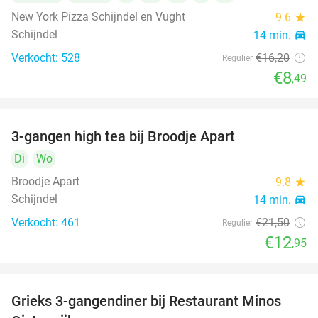
New York Pizza Schijndel en Vught
9.6
star
Schijndel
14 min.
directions_car
Verkocht: 528
€16
,20
Regulier
€8
,49
3-gangen high tea bij Broodje Apart
40%
Di
Wo
Broodje Apart
9.8
star
Schijndel
14 min.
directions_car
Verkocht: 461
€21
,50
Regulier
€12
,95
Grieks 3-gangendiner bij Restaurant Minos
30%