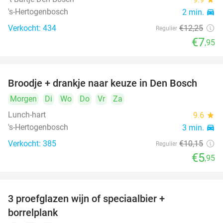
's-Hertogenbosch
2 min.
directions_car
Verkocht: 434
€12
,25
Regulier
€7
,95
Broodje + drankje naar keuze in Den Bosch
41%
Morgen
Di
Wo
Do
Vr
Za
Lunch-hart
9.6
star
's-Hertogenbosch
3 min.
directions_car
Verkocht: 385
€10
,15
Regulier
€5
,95
3 proefglazen wijn of speciaalbier +
51%
borrelplank