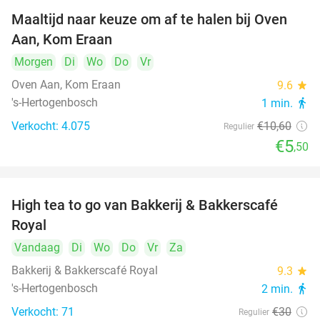
Maaltijd naar keuze om af te halen bij Oven
48%
Aan, Kom Eraan
Morgen
Di
Wo
Do
Vr
Oven Aan, Kom Eraan
9.6
star
's-Hertogenbosch
1 min.
directions_walk
Verkocht: 4.075
€10
,60
Regulier
€5
,50
High tea to go van Bakkerij & Bakkerscafé
40%
Royal
Vandaag
Di
Wo
Do
Vr
Za
Bakkerij & Bakkerscafé Royal
9.3
star
's-Hertogenbosch
2 min.
directions_walk
Verkocht: 71
€30
Regulier