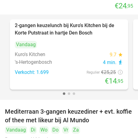
€24
,95
2-gangen keuzelunch bij Kuro's Kitchen bij de
41%
Korte Putstraat in hartje Den Bosch
Vandaag
Kuro's Kitchen
9.7
star
's-Hertogenbosch
4 min.
directions_walk
Verkocht: 1.699
€25
,25
Regulier
€14
,95
Mediterraan 3-gangen keuzediner + evt. koffie
27%
of thee met likeur bij Al Mundo
Vandaag
Di
Wo
Do
Vr
Za