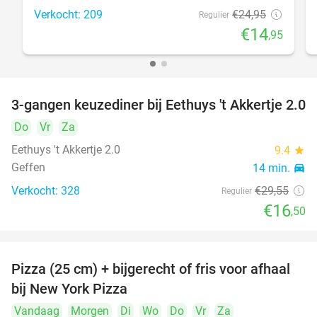
Verkocht: 209
€24
,95
Regulier
€14
,95
3-gangen keuzediner bij Eethuys 't Akkertje 2.0
44%
Do
Vr
Za
Eethuys 't Akkertje 2.0
9.4
star
Geffen
14 min.
directions_car
Verkocht: 328
€29
,55
Regulier
€16
,50
Pizza (25 cm) + bijgerecht of fris voor afhaal
48%
bij New York Pizza
Vandaag
Morgen
Di
Wo
Do
Vr
Za