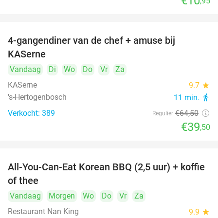
€10
,95
4-gangendiner van de chef + amuse bij
39%
KASerne
Vandaag
Di
Wo
Do
Vr
Za
KASerne
9.7
star
's-Hertogenbosch
11 min.
directions_walk
Verkocht: 389
€64
,50
Regulier
€39
,50
All-You-Can-Eat Korean BBQ (2,5 uur) + koffie
26%
of thee
Vandaag
Morgen
Wo
Do
Vr
Za
Restaurant Nan King
9.9
star