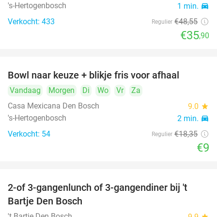
's-Hertogenbosch
1 min.
directions_car
Verkocht: 433
€48
,55
Regulier
€35
,90
Bowl naar keuze + blikje fris voor afhaal
51%
Vandaag
Morgen
Di
Wo
Vr
Za
Casa Mexicana Den Bosch
9.0
star
's-Hertogenbosch
2 min.
directions_car
Verkocht: 54
€18
,35
Regulier
€9
2-of 3-gangenlunch of 3-gangendiner bij 't
35%
Bartje Den Bosch
't Bartje Den Bosch
9.9
star