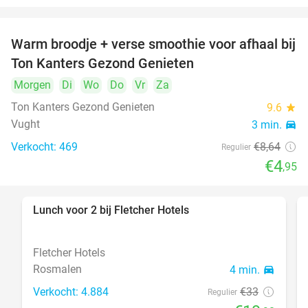
Warm broodje + verse smoothie voor afhaal bij
43%
Ton Kanters Gezond Genieten
Morgen
Di
Wo
Do
Vr
Za
Ton Kanters Gezond Genieten
9.6
star
Vught
3 min.
directions_car
Verkocht: 469
€8
,64
Regulier
€4
,95
Lunch voor 2 bij Fletcher Hotels
40%
Fletcher Hotels
Rosmalen
4 min.
directions_car
Verkocht: 4.884
€33
Regulier