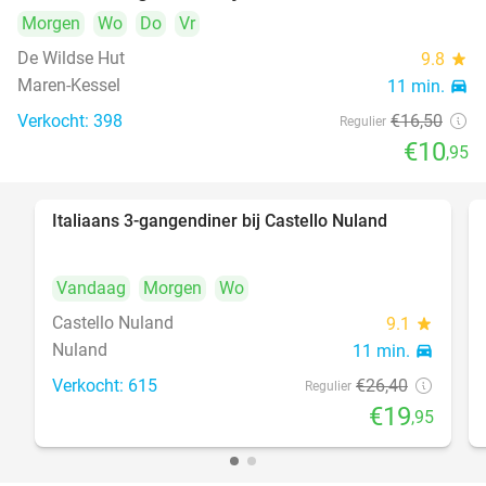
Morgen
Wo
Do
Vr
De Wildse Hut
9.8
star
Maren-Kessel
11 min.
directions_car
Verkocht: 398
€16
,50
Regulier
€10
,95
Italiaans 3-gangendiner bij Castello Nuland
24%
Vandaag
Morgen
Wo
Castello Nuland
9.1
star
Nuland
11 min.
directions_car
Verkocht: 615
€26
,40
Regulier
€19
,95