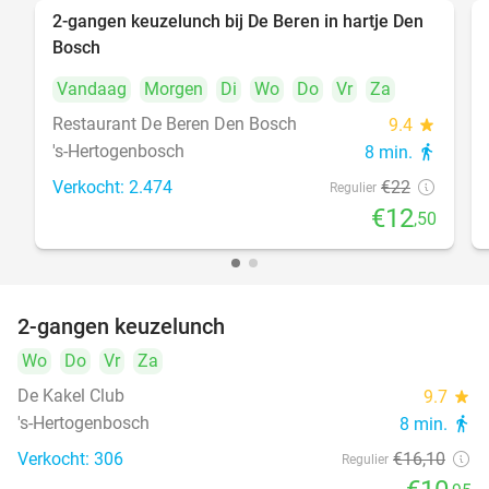
2-gangen keuzelunch bij De Beren in hartje Den
43%
Bosch
Vandaag
Morgen
Di
Wo
Do
Vr
Za
Restaurant De Beren Den Bosch
9.4
star
's-Hertogenbosch
8 min.
directions_walk
Verkocht: 2.474
€22
Regulier
€12
,50
2-gangen keuzelunch
32%
Wo
Do
Vr
Za
De Kakel Club
9.7
star
's-Hertogenbosch
8 min.
directions_walk
Verkocht: 306
€16
,10
Regulier