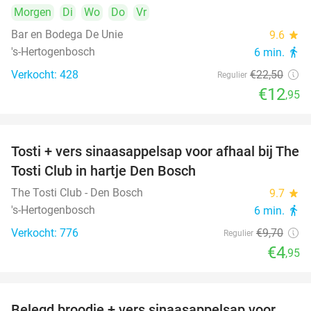
Morgen
Di
Wo
Do
Vr
Bar en Bodega De Unie
9.6
star
's-Hertogenbosch
6 min.
directions_walk
Verkocht: 428
€22
,50
Regulier
€12
,95
Tosti + vers sinaasappelsap voor afhaal bij The
49%
Tosti Club in hartje Den Bosch
The Tosti Club - Den Bosch
9.7
star
's-Hertogenbosch
6 min.
directions_walk
Verkocht: 776
€9
,70
Regulier
€4
,95
Belegd broodje + vers sinaasappelsap voor