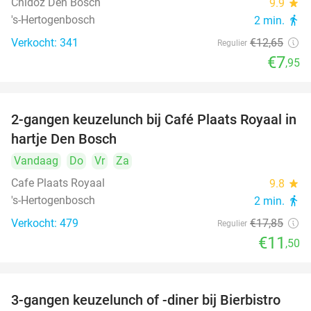
Chidóz Den Bosch
9.9
star
's-Hertogenbosch
2 min.
directions_walk
Verkocht: 341
€12
,65
Regulier
€7
,95
2-gangen keuzelunch bij Café Plaats Royaal in
36%
hartje Den Bosch
Vandaag
Do
Vr
Za
Cafe Plaats Royaal
9.8
star
's-Hertogenbosch
2 min.
directions_walk
Verkocht: 479
€17
,85
Regulier
€11
,50
3-gangen keuzelunch of -diner bij Bierbistro
41%