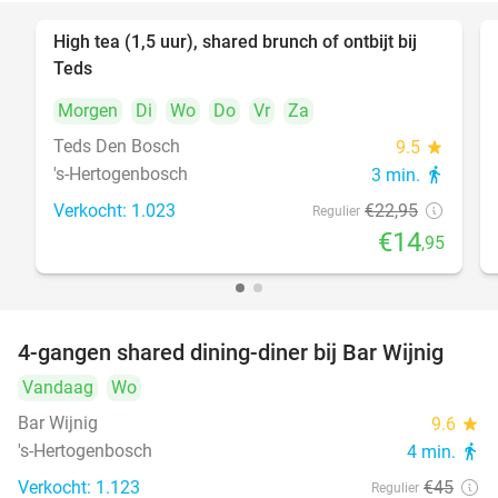
High tea (1,5 uur), shared brunch of ontbijt bij
35%
Teds
Morgen
Di
Wo
Do
Vr
Za
Teds Den Bosch
9.5
star
's-Hertogenbosch
3 min.
directions_walk
Verkocht: 1.023
€22
,95
Regulier
€14
,95
4-gangen shared dining-diner bij Bar Wijnig
45%
Vandaag
Wo
Bar Wijnig
9.6
star
's-Hertogenbosch
4 min.
directions_walk
Verkocht: 1.123
€45
Regulier