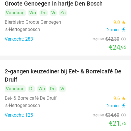
Groote Genoegen in hartje Den Bosch
Vandaag
Wo
Do
Vr
Za
Bierbistro Groote Genoegen
9.0
star
's-Hertogenbosch
2 min.
directions_walk
Verkocht: 283
€42
,30
Regulier
€24
,95
2-gangen keuzediner bij Eet- & Borrelcafé De
37%
Druif
Vandaag
Di
Wo
Do
Vr
Eet- & Borrelcafé De Druif
9.6
star
's-Hertogenbosch
2 min.
directions_walk
Verkocht: 125
€34
,60
Regulier
€21
,75