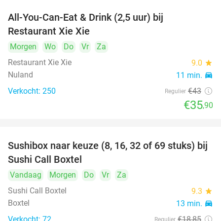
All-You-Can-Eat & Drink (2,5 uur) bij
17%
Restaurant Xie Xie
Morgen
Wo
Do
Vr
Za
Restaurant Xie Xie
9.0
star
Nuland
11 min.
directions_car
Verkocht: 250
€43
Regulier
€35
,90
Sushibox naar keuze (8, 16, 32 of 69 stuks) bij
53%
Sushi Call Boxtel
Vandaag
Morgen
Do
Vr
Za
Sushi Call Boxtel
9.3
star
Boxtel
13 min.
directions_car
Verkocht: 72
€18
,85
Regulier