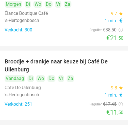
Morgen
Di
Wo
Do
Vr
Za
Élance Boutique Café
9.7
star
's-Hertogenbosch
1 min.
directions_walk
Verkocht: 300
€38
,50
Regulier
€21
,50
Broodje + drankje naar keuze bij Café De
34%
Uilenburg
Vandaag
Di
Wo
Do
Vr
Za
Café De Uilenburg
9.8
star
's-Hertogenbosch
1 min.
directions_walk
Verkocht: 251
€17
,45
Regulier
€11
,50