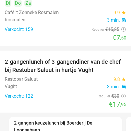
Di
Do
Za
Café 't Zonneke Rosmalen
9.9
star
Rosmalen
3 min.
directions_car
Verkocht: 159
€15
,25
Regulier
€7
,50
2-gangenlunch of 3-gangendiner van de chef
40%
bij Restobar Saluut in hartje Vught
Restobar Saluut
9.8
star
Vught
3 min.
directions_car
Verkocht: 122
€30
Regulier
€17
,95
2-gangen keuzelunch bij Boerderij De
30%
Loonsebaan