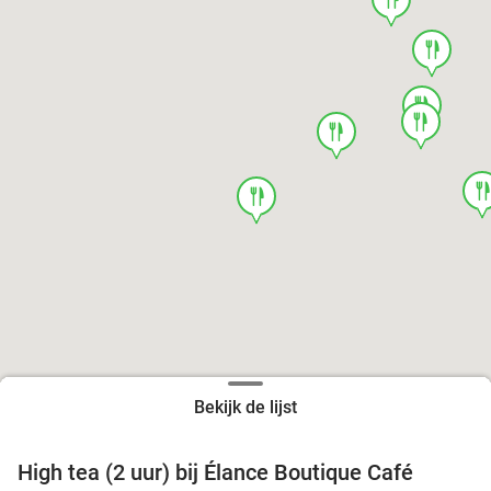
food
food
food
food
foo
food
Bekijk de lijst
High tea (2 uur) bij Élance Boutique Café
44%