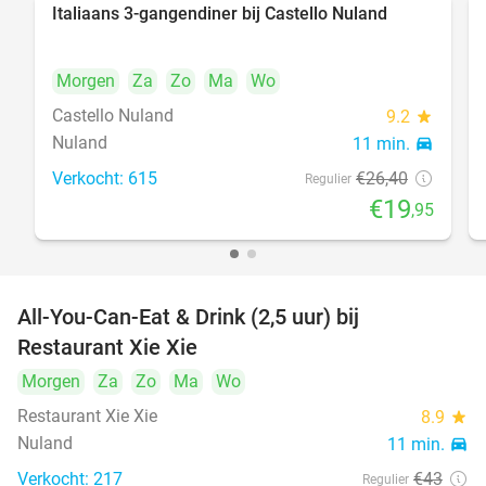
Italiaans 3-gangendiner bij Castello Nuland
24%
Morgen
Za
Zo
Ma
Wo
Castello Nuland
9.2
star
Nuland
11 min.
directions_car
Verkocht: 615
€26
,40
Regulier
€19
,95
All-You-Can-Eat & Drink (2,5 uur) bij
17%
Restaurant Xie Xie
Morgen
Za
Zo
Ma
Wo
Restaurant Xie Xie
8.9
star
Nuland
11 min.
directions_car
Verkocht: 217
€43
Regulier