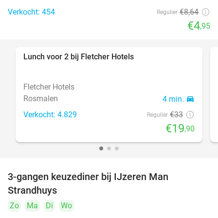
Verkocht: 454
€8
,64
Regulier
€4
,95
Lunch voor 2 bij Fletcher Hotels
40%
Fletcher Hotels
Rosmalen
4 min.
directions_car
Verkocht: 4.829
€33
Regulier
€19
,90
3-gangen keuzediner bij IJzeren Man
29%
Strandhuys
Zo
Ma
Di
Wo