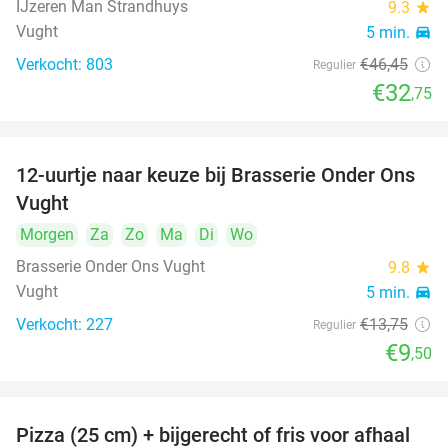
IJzeren Man Strandhuys
9.3
star
Vught
5 min.
directions_car
Verkocht: 803
€46
,45
Regulier
€32
,75
12-uurtje naar keuze bij Brasserie Onder Ons
31%
Vught
Morgen
Za
Zo
Ma
Di
Wo
Brasserie Onder Ons Vught
9.8
star
Vught
5 min.
directions_car
Verkocht: 227
€13
,75
Regulier
€9
,50
Pizza (25 cm) + bijgerecht of fris voor afhaal
48%