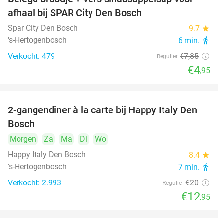
37%
afhaal bij SPAR City Den Bosch
Spar City Den Bosch
9.7
star
's-Hertogenbosch
6 min.
directions_walk
Verkocht: 479
€7
,85
Regulier
€4
,95
2-gangendiner à la carte bij Happy Italy Den
35%
Bosch
Morgen
Za
Ma
Di
Wo
Happy Italy Den Bosch
8.4
star
's-Hertogenbosch
7 min.
directions_walk
Verkocht: 2.993
€20
Regulier
€12
,95