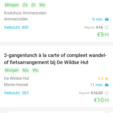
Morgen
Za
Di
Wo
Koetshuis Ammerzoden
Ammerzoden
9 min.
directions_car
Verkocht: 400
€16
Regulier
€9
,95
2-gangenlunch à la carte of compleet wandel-
34%
of fietsarrangement bij De Wildse Hut
Morgen
Ma
Wo
De Wildse Hut
9.8
star
Maren-Kessel
11 min.
directions_car
Verkocht: 383
€16
,50
Regulier
€10
,95