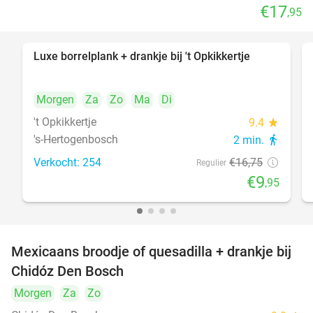
€17
,95
Luxe borrelplank + drankje bij 't Opkikkertje
41%
Morgen
Za
Zo
Ma
Di
't Opkikkertje
9.4
star
's-Hertogenbosch
2 min.
directions_walk
Verkocht: 254
€16
,75
Regulier
€9
,95
Mexicaans broodje of quesadilla + drankje bij
37%
Chidóz Den Bosch
Morgen
Za
Zo