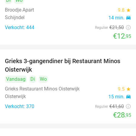
Di
Wo
Broodje Apart
9.8
star
Schijndel
14 min.
directions_car
Verkocht: 444
€21
,50
Regulier
€12
,95
Grieks 3-gangendiner bij Restaurant Minos
30%
Oisterwijk
Vandaag
Di
Wo
Grieks Restaurant Minos Oisterwijk
9.5
star
Oisterwijk
15 min.
directions_car
Verkocht: 370
€41
,60
Regulier
€28
,95