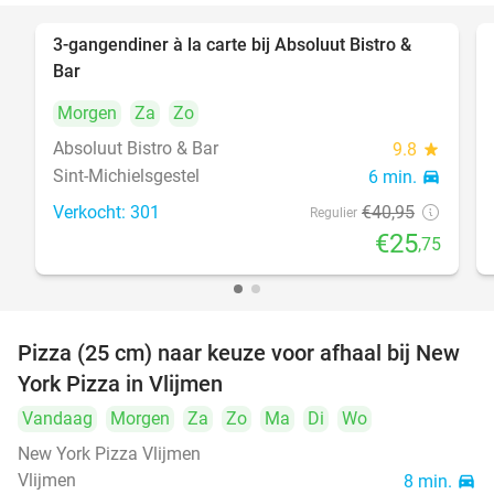
3-gangendiner à la carte bij Absoluut Bistro &
37%
Bar
Morgen
Za
Zo
Absoluut Bistro & Bar
9.8
star
Sint-Michielsgestel
6 min.
directions_car
Verkocht: 301
€40
,95
Regulier
€25
,75
Pizza (25 cm) naar keuze voor afhaal bij New
55%
York Pizza in Vlijmen
Vandaag
Morgen
Za
Zo
Ma
Di
Wo
New York Pizza Vlijmen
Vlijmen
8 min.
directions_car