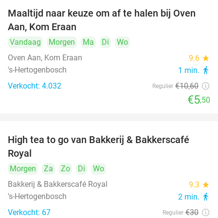
Maaltijd naar keuze om af te halen bij Oven
48%
Aan, Kom Eraan
Vandaag
Morgen
Ma
Di
Wo
Oven Aan, Kom Eraan
9.6
star
's-Hertogenbosch
1 min.
directions_walk
Verkocht: 4.032
€10
,60
Regulier
€5
,50
High tea to go van Bakkerij & Bakkerscafé
40%
Royal
Morgen
Za
Zo
Di
Wo
Bakkerij & Bakkerscafé Royal
9.3
star
's-Hertogenbosch
2 min.
directions_walk
Verkocht: 67
€30
Regulier