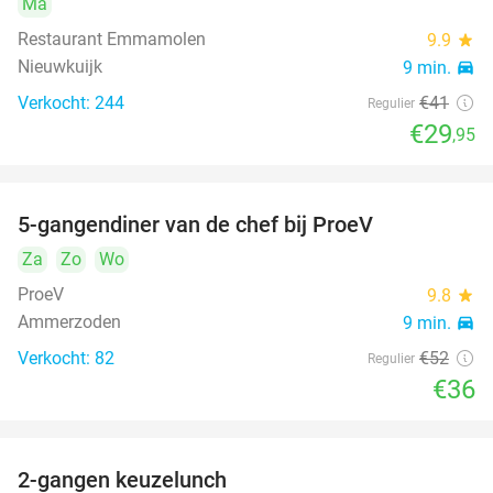
Ma
Restaurant Emmamolen
9.9
star
Nieuwkuijk
9 min.
directions_car
Verkocht: 244
€41
Regulier
€29
,95
5-gangendiner van de chef bij ProeV
31%
Za
Zo
Wo
ProeV
9.8
star
Ammerzoden
9 min.
directions_car
Verkocht: 82
€52
Regulier
€36
2-gangen keuzelunch
38%