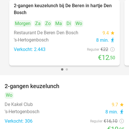
2-gangen keuzelunch bij De Beren in hartje Den
43%
Bosch
Morgen
Za
Zo
Ma
Di
Wo
Restaurant De Beren Den Bosch
9.4
star
's-Hertogenbosch
8 min.
directions_walk
Verkocht: 2.443
€22
Regulier
€12
,50
2-gangen keuzelunch
32%
Wo
De Kakel Club
9.7
star
's-Hertogenbosch
8 min.
directions_walk
Verkocht: 306
€16
,10
Regulier