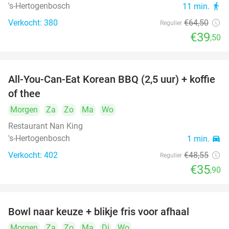
's-Hertogenbosch
11 min.
directions_walk
Verkocht: 380
€64
,50
Regulier
€39
,50
All-You-Can-Eat Korean BBQ (2,5 uur) + koffie
26%
of thee
Morgen
Za
Zo
Ma
Wo
Restaurant Nan King
's-Hertogenbosch
1 min.
directions_car
Verkocht: 402
€48
,55
Regulier
€35
,90
Bowl naar keuze + blikje fris voor afhaal
51%
Morgen
Za
Zo
Ma
Di
Wo