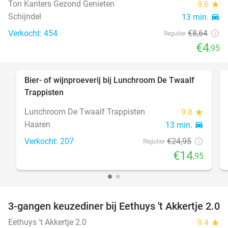
Ton Kanters Gezond Genieten
9.6
star
Schijndel
13 min.
directions_car
Verkocht: 454
€8
,64
Regulier
€4
,95
Bier- of wijnproeverij bij Lunchroom De Twaalf
40%
Trappisten
Lunchroom De Twaalf Trappisten
9.8
star
Haaren
13 min.
directions_car
Verkocht: 207
€24
,95
Regulier
€14
,95
3-gangen keuzediner bij Eethuys 't Akkertje 2.0
44%
Eethuys 't Akkertje 2.0
9.4
star