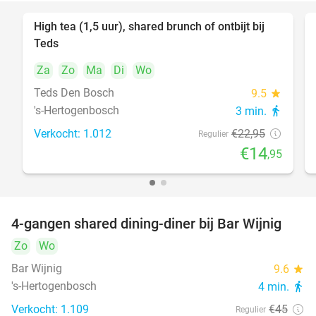
High tea (1,5 uur), shared brunch of ontbijt bij
35%
Teds
Za
Zo
Ma
Di
Wo
Teds Den Bosch
9.5
star
's-Hertogenbosch
3 min.
directions_walk
Verkocht: 1.012
€22
,95
Regulier
€14
,95
4-gangen shared dining-diner bij Bar Wijnig
45%
Zo
Wo
Bar Wijnig
9.6
star
's-Hertogenbosch
4 min.
directions_walk
Verkocht: 1.109
€45
Regulier