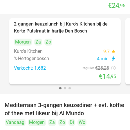
€24
,95
2-gangen keuzelunch bij Kuro's Kitchen bij de
41%
Korte Putstraat in hartje Den Bosch
Morgen
Za
Zo
Kuro's Kitchen
9.7
star
's-Hertogenbosch
4 min.
directions_walk
Verkocht: 1.682
€25
,25
Regulier
€14
,95
Mediterraan 3-gangen keuzediner + evt. koffie
27%
of thee met likeur bij Al Mundo
Vandaag
Morgen
Za
Zo
Di
Wo