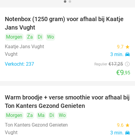
Notenbox (1250 gram) voor afhaal bij Kaatje
42%
Jans Vught
Morgen
Za
Di
Wo
Kaatje Jans Vught
9.7
star
Vught
3 min.
directions_car
Verkocht: 237
€17
,25
Regulier
€9
,95
Warm broodje + verse smoothie voor afhaal bij
43%
Ton Kanters Gezond Genieten
Morgen
Za
Ma
Di
Wo
Ton Kanters Gezond Genieten
9.6
star
Vught
3 min.
directions_car