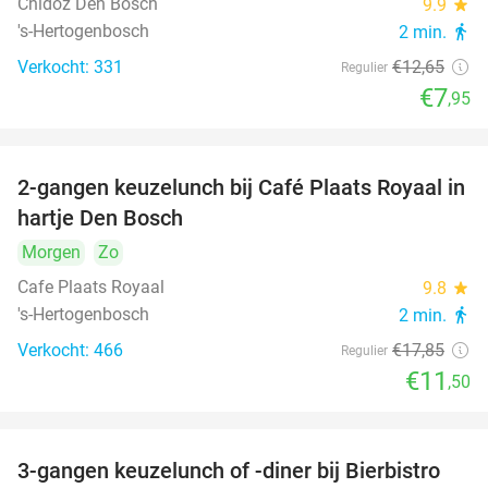
Chidóz Den Bosch
9.9
star
's-Hertogenbosch
2 min.
directions_walk
Verkocht: 331
€12
,65
Regulier
€7
,95
2-gangen keuzelunch bij Café Plaats Royaal in
36%
hartje Den Bosch
Morgen
Zo
Cafe Plaats Royaal
9.8
star
's-Hertogenbosch
2 min.
directions_walk
Verkocht: 466
€17
,85
Regulier
€11
,50
3-gangen keuzelunch of -diner bij Bierbistro
41%