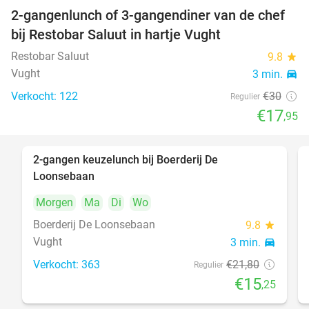
2-gangenlunch of 3-gangendiner van de chef
40%
bij Restobar Saluut in hartje Vught
Restobar Saluut
9.8
star
Vught
3 min.
directions_car
Verkocht: 122
€30
Regulier
€17
,95
2-gangen keuzelunch bij Boerderij De
30%
Loonsebaan
Morgen
Ma
Di
Wo
Boerderij De Loonsebaan
9.8
star
Vught
3 min.
directions_car
Verkocht: 363
€21
,80
Regulier
€15
,25