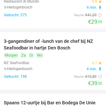
Restaurant Al Mundo
9.8
star
's-Hertogenbosch
4 min.
directions_walk
Verkocht: 575
€41
,20
Regulier
€29
,95
3-gangendiner of -lunch van de chef bij NZ
46%
Seafoodbar in hartje Den Bosch
Morgen
Za
Di
Wo
NZ Seafoodbar
9.7
star
's-Hertogenbosch
4 min.
directions_walk
Verkocht: 198
€72
,50
Regulier
€39
,50
Spaans 12-uurtje bij Bar en Bodega De Unie
42%