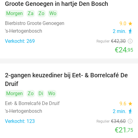
Groote Genoegen in hartje Den Bosch
Morgen
Za
Zo
Wo
Bierbistro Groote Genoegen
9.0
star
's-Hertogenbosch
2 min.
directions_walk
Verkocht: 269
€42
,30
Regulier
€24
,95
2-gangen keuzediner bij Eet- & Borrelcafé De
37%
Druif
Morgen
Zo
Di
Wo
Eet- & Borrelcafé De Druif
9.6
star
's-Hertogenbosch
2 min.
directions_walk
Verkocht: 123
€34
,60
Regulier
€21
,75