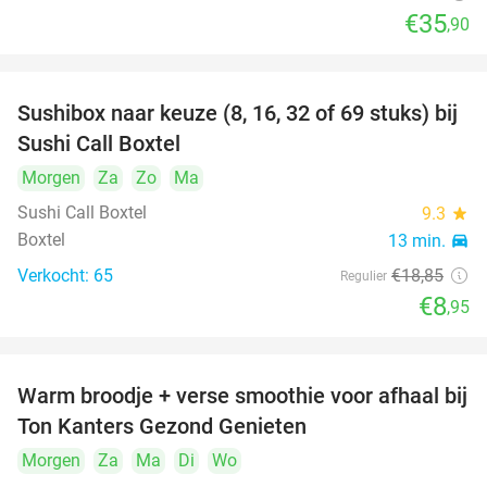
€35
,90
Sushibox naar keuze (8, 16, 32 of 69 stuks) bij
53%
Sushi Call Boxtel
Morgen
Za
Zo
Ma
Sushi Call Boxtel
9.3
star
Boxtel
13 min.
directions_car
Verkocht: 65
€18
,85
Regulier
€8
,95
Warm broodje + verse smoothie voor afhaal bij
43%
Ton Kanters Gezond Genieten
Morgen
Za
Ma
Di
Wo