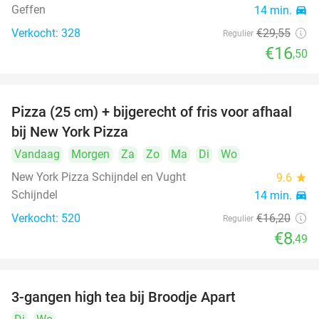
Geffen
14 min.
directions_car
Verkocht: 328
€29
,55
Regulier
€16
,50
Pizza (25 cm) + bijgerecht of fris voor afhaal
48%
bij New York Pizza
Vandaag
Morgen
Za
Zo
Ma
Di
Wo
New York Pizza Schijndel en Vught
9.6
star
Schijndel
14 min.
directions_car
Verkocht: 520
€16
,20
Regulier
€8
,49
3-gangen high tea bij Broodje Apart
40%