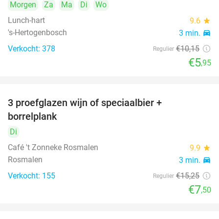
Morgen
Za
Ma
Di
Wo
Lunch-hart
9.6
star
's-Hertogenbosch
3 min.
directions_car
Verkocht: 378
€10
,15
Regulier
€5
,95
3 proefglazen wijn of speciaalbier +
51%
borrelplank
Di
Café 't Zonneke Rosmalen
9.9
star
Rosmalen
3 min.
directions_car
Verkocht: 155
€15
,25
Regulier
€7
,50