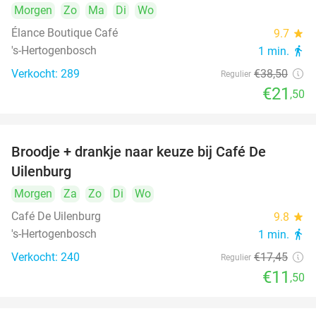
Morgen
Zo
Ma
Di
Wo
Élance Boutique Café
9.7
star
's-Hertogenbosch
1 min.
directions_walk
Verkocht: 289
€38
,50
Regulier
€21
,50
Broodje + drankje naar keuze bij Café De
34%
Uilenburg
Morgen
Za
Zo
Di
Wo
Café De Uilenburg
9.8
star
's-Hertogenbosch
1 min.
directions_walk
Verkocht: 240
€17
,45
Regulier
€11
,50