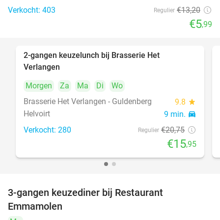
Verkocht: 403
€13
,20
Regulier
€5
,99
2-gangen keuzelunch bij Brasserie Het
23%
Verlangen
Morgen
Za
Ma
Di
Wo
Brasserie Het Verlangen - Guldenberg
9.8
star
Helvoirt
9 min.
directions_car
Verkocht: 280
€20
,75
Regulier
€15
,95
3-gangen keuzediner bij Restaurant
27%
Emmamolen