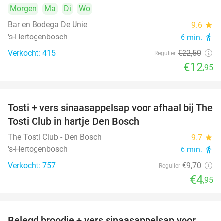
Morgen
Ma
Di
Wo
Bar en Bodega De Unie
9.6
star
's-Hertogenbosch
6 min.
directions_walk
Verkocht: 415
€22
,50
Regulier
€12
,95
Tosti + vers sinaasappelsap voor afhaal bij The
49%
Tosti Club in hartje Den Bosch
The Tosti Club - Den Bosch
9.7
star
's-Hertogenbosch
6 min.
directions_walk
Verkocht: 757
€9
,70
Regulier
€4
,95
Belegd broodje + vers sinaasappelsap voor