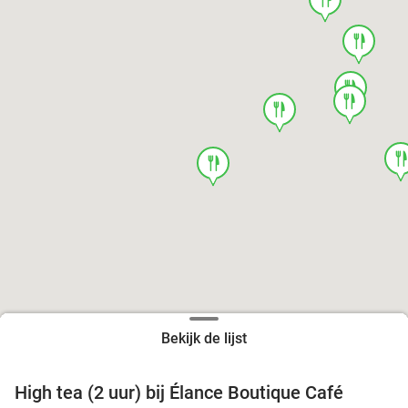
food
food
food
food
foo
food
Bekijk de lijst
High tea (2 uur) bij Élance Boutique Café
44%