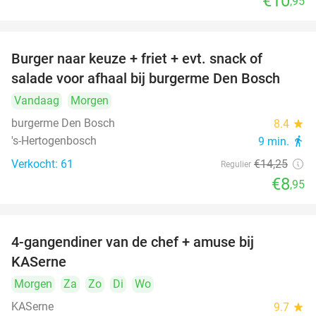
€10
,95
Burger naar keuze + friet + evt. snack of
37%
salade voor afhaal bij burgerme Den Bosch
Vandaag
Morgen
burgerme Den Bosch
8.4
star
's-Hertogenbosch
9 min.
directions_walk
Verkocht: 61
€14
,25
Regulier
€8
,95
4-gangendiner van de chef + amuse bij
39%
KASerne
Morgen
Za
Zo
Di
Wo
KASerne
9.7
star