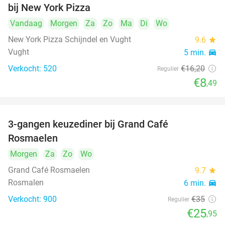
bij New York Pizza
Vandaag
Morgen
Za
Zo
Ma
Di
Wo
New York Pizza Schijndel en Vught
9.6
star
Vught
5 min.
directions_car
Verkocht: 520
€16
,20
Regulier
€8
,49
3-gangen keuzediner bij Grand Café
26%
Rosmaelen
Morgen
Za
Zo
Wo
Grand Café Rosmaelen
9.7
star
Rosmalen
6 min.
directions_car
Verkocht: 900
€35
Regulier
€25
,95