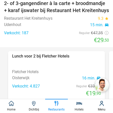
2- of 3-gangendiner à la carte + broodmandje
38%
+ karaf ijswater bij Restaurant Het Kreitenhuys
Restaurant Het Kreitenhuys
9.3
star
Udenhout
15 min.
directions_car
Verkocht: 187
€47
,35
Regulier
€29
,50
Lunch voor 2 bij Fletcher Hotels
40%
Fletcher Hotels
Oisterwijk
16 min.
directions_car
Verkocht: 4.827
€33
Regulier
€19
,90
Home
Dichtbij
Restaurants
Hotels
Menu