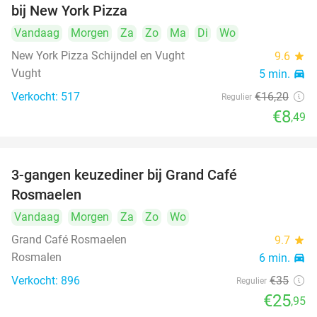
bij New York Pizza
Vandaag
Morgen
Za
Zo
Ma
Di
Wo
New York Pizza Schijndel en Vught
9.6
star
Vught
5 min.
directions_car
Verkocht: 517
€16
,20
Regulier
€8
,49
3-gangen keuzediner bij Grand Café
26%
Rosmaelen
Vandaag
Morgen
Za
Zo
Wo
Grand Café Rosmaelen
9.7
star
Rosmalen
6 min.
directions_car
Verkocht: 896
€35
Regulier
€25
,95