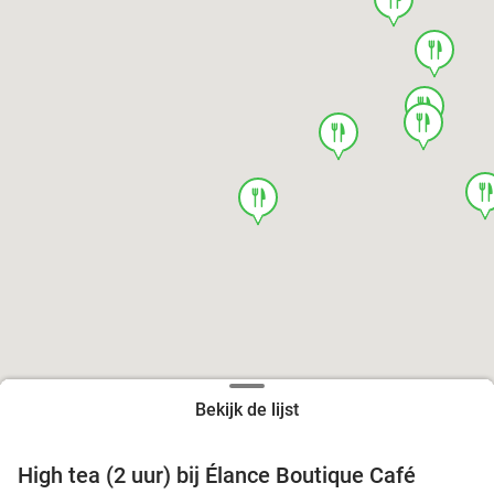
food
food
food
food
foo
food
Bekijk de lijst
High tea (2 uur) bij Élance Boutique Café
44%