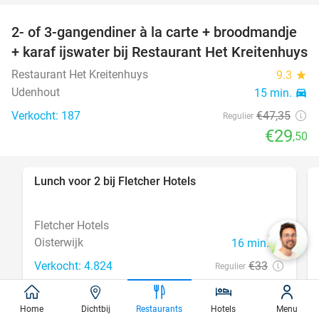
2- of 3-gangendiner à la carte + broodmandje
38%
+ karaf ijswater bij Restaurant Het Kreitenhuys
Restaurant Het Kreitenhuys
9.3
star
Udenhout
15 min.
directions_car
Verkocht: 187
€47
,35
Regulier
€29
,50
Lunch voor 2 bij Fletcher Hotels
40%
Fletcher Hotels
Oisterwijk
16 min.
directions_car
Verkocht: 4.824
€33
Regulier
€19
,90
Home
Dichtbij
Restaurants
Hotels
Menu