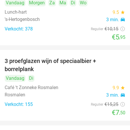
Vandaag
Morgen
Za
Ma
Di
Wo
Lunch-hart
9.5
star
's-Hertogenbosch
3 min.
directions_car
Verkocht: 378
€10
,15
Regulier
€5
,95
3 proefglazen wijn of speciaalbier +
51%
borrelplank
Vandaag
Di
Café 't Zonneke Rosmalen
9.9
star
Rosmalen
3 min.
directions_car
Verkocht: 155
€15
,25
Regulier
€7
,50