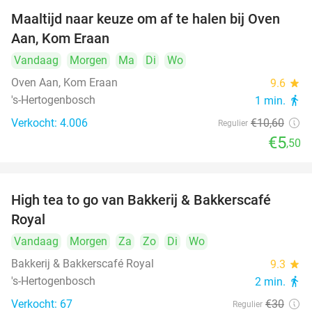
Maaltijd naar keuze om af te halen bij Oven
48%
Aan, Kom Eraan
Vandaag
Morgen
Ma
Di
Wo
Oven Aan, Kom Eraan
9.6
star
's-Hertogenbosch
1 min.
directions_walk
Verkocht: 4.006
€10
,60
Regulier
€5
,50
High tea to go van Bakkerij & Bakkerscafé
40%
Royal
Vandaag
Morgen
Za
Zo
Di
Wo
Bakkerij & Bakkerscafé Royal
9.3
star
's-Hertogenbosch
2 min.
directions_walk
Verkocht: 67
€30
Regulier