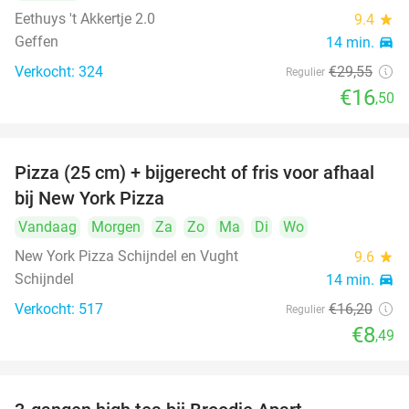
Eethuys 't Akkertje 2.0
9.4
star
Geffen
14 min.
directions_car
Verkocht: 324
€29
,55
Regulier
€16
,50
Pizza (25 cm) + bijgerecht of fris voor afhaal
48%
bij New York Pizza
Vandaag
Morgen
Za
Zo
Ma
Di
Wo
New York Pizza Schijndel en Vught
9.6
star
Schijndel
14 min.
directions_car
Verkocht: 517
€16
,20
Regulier
€8
,49