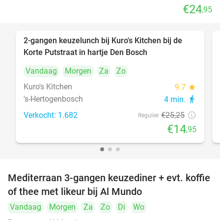
€24
,95
2-gangen keuzelunch bij Kuro's Kitchen bij de
41%
Korte Putstraat in hartje Den Bosch
Vandaag
Morgen
Za
Zo
Kuro's Kitchen
9.7
star
's-Hertogenbosch
4 min.
directions_walk
Verkocht: 1.682
€25
,25
Regulier
€14
,95
Mediterraan 3-gangen keuzediner + evt. koffie
27%
of thee met likeur bij Al Mundo
Vandaag
Morgen
Za
Zo
Di
Wo