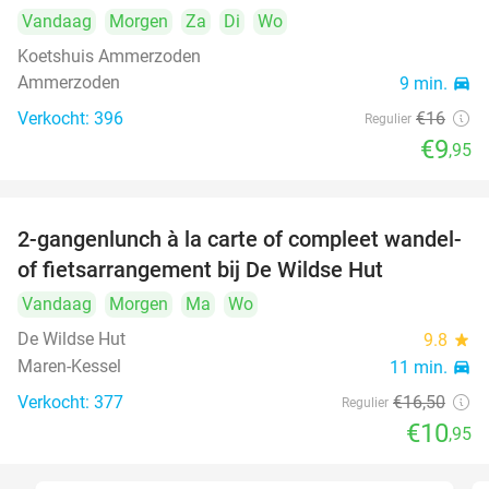
Vandaag
Morgen
Za
Di
Wo
Koetshuis Ammerzoden
Ammerzoden
9 min.
directions_car
Verkocht: 396
€16
Regulier
€9
,95
2-gangenlunch à la carte of compleet wandel-
34%
of fietsarrangement bij De Wildse Hut
Vandaag
Morgen
Ma
Wo
De Wildse Hut
9.8
star
Maren-Kessel
11 min.
directions_car
Verkocht: 377
€16
,50
Regulier
€10
,95