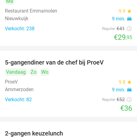
Ma
Restaurant Emmamolen
9.9
star
Nieuwkuijk
9 min.
directions_car
Verkocht: 238
€41
Regulier
€29
,95
5-gangendiner van de chef bij ProeV
31%
Vandaag
Zo
Wo
ProeV
9.8
star
Ammerzoden
9 min.
directions_car
Verkocht: 82
€52
Regulier
€36
2-gangen keuzelunch
38%