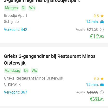
3-gangen high tea bij Broodje Apart
40%
Morgen
Di
Wo
Broodje Apart
9.8
star
Schijndel
14 min.
directions_car
Verkocht: 442
€21
,50
Regulier
€12
,95
Grieks 3-gangendiner bij Restaurant Minos
30%
Oisterwijk
Vandaag
Di
Wo
Grieks Restaurant Minos Oisterwijk
9.5
star
Oisterwijk
15 min.
directions_car
Verkocht: 367
€41
,60
Regulier
€28
,95