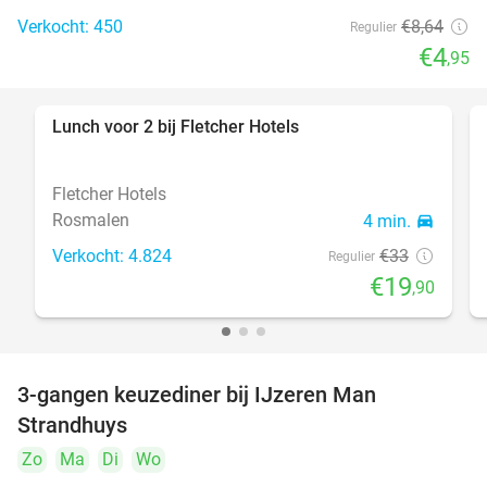
Verkocht: 450
€8
,64
Regulier
€4
,95
Lunch voor 2 bij Fletcher Hotels
40%
Fletcher Hotels
Rosmalen
4 min.
directions_car
Verkocht: 4.824
€33
Regulier
€19
,90
3-gangen keuzediner bij IJzeren Man
29%
Strandhuys
Zo
Ma
Di
Wo