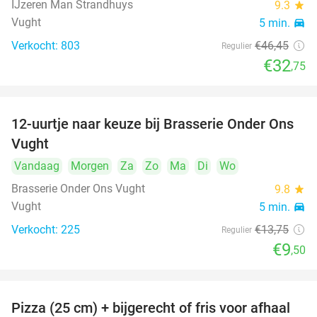
IJzeren Man Strandhuys
9.3
star
Vught
5 min.
directions_car
Verkocht: 803
€46
,45
Regulier
€32
,75
12-uurtje naar keuze bij Brasserie Onder Ons
31%
Vught
Vandaag
Morgen
Za
Zo
Ma
Di
Wo
Brasserie Onder Ons Vught
9.8
star
Vught
5 min.
directions_car
Verkocht: 225
€13
,75
Regulier
€9
,50
Pizza (25 cm) + bijgerecht of fris voor afhaal
48%