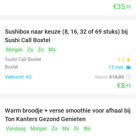
€35
,90
Sushibox naar keuze (8, 16, 32 of 69 stuks) bij
53%
Sushi Call Boxtel
Morgen
Za
Zo
Ma
Sushi Call Boxtel
9.3
star
Boxtel
13 min.
directions_car
Verkocht: 63
€18
,85
Regulier
€8
,95
Warm broodje + verse smoothie voor afhaal bij
43%
Ton Kanters Gezond Genieten
Vandaag
Morgen
Za
Ma
Di
Wo