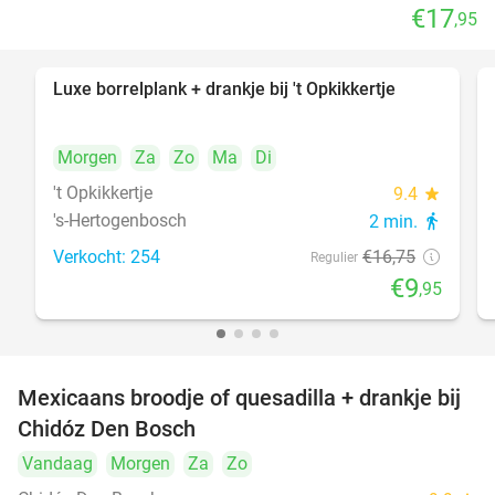
€17
,95
Luxe borrelplank + drankje bij 't Opkikkertje
41%
Morgen
Za
Zo
Ma
Di
't Opkikkertje
9.4
star
's-Hertogenbosch
2 min.
directions_walk
Verkocht: 254
€16
,75
Regulier
€9
,95
Mexicaans broodje of quesadilla + drankje bij
37%
Chidóz Den Bosch
Vandaag
Morgen
Za
Zo