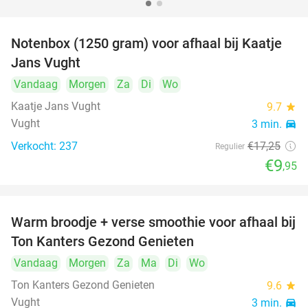
Notenbox (1250 gram) voor afhaal bij Kaatje
42%
Jans Vught
Vandaag
Morgen
Za
Di
Wo
Kaatje Jans Vught
9.7
star
Vught
3 min.
directions_car
Verkocht: 237
€17
,25
Regulier
€9
,95
Warm broodje + verse smoothie voor afhaal bij
43%
Ton Kanters Gezond Genieten
Vandaag
Morgen
Za
Ma
Di
Wo
Ton Kanters Gezond Genieten
9.6
star
Vught
3 min.
directions_car