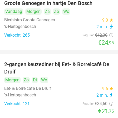
Groote Genoegen in hartje Den Bosch
Vandaag
Morgen
Za
Zo
Wo
Bierbistro Groote Genoegen
9.0
star
's-Hertogenbosch
2 min.
directions_walk
Verkocht: 265
€42
,30
Regulier
€24
,95
2-gangen keuzediner bij Eet- & Borrelcafé De
37%
Druif
Morgen
Zo
Di
Wo
Eet- & Borrelcafé De Druif
9.6
star
's-Hertogenbosch
2 min.
directions_walk
Verkocht: 121
€34
,60
Regulier
€21
,75