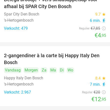
37%
afhaal bij SPAR City Den Bosch
Spar City Den Bosch
9.7
star
's-Hertogenbosch
6 min.
directions_walk
Verkocht: 479
€7
,85
Regulier
€4
,95
2-gangendiner à la carte bij Happy Italy Den
35%
Bosch
Vandaag
Morgen
Za
Ma
Di
Wo
Happy Italy Den Bosch
8.4
star
's-Hertogenbosch
7 min.
directions_walk
Verkocht: 2.967
€20
Regulier
€12
,95