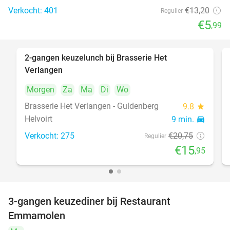
Verkocht: 401
€13
,20
Regulier
€5
,99
2-gangen keuzelunch bij Brasserie Het
23%
Verlangen
Morgen
Za
Ma
Di
Wo
Brasserie Het Verlangen - Guldenberg
9.8
star
Helvoirt
9 min.
directions_car
Verkocht: 275
€20
,75
Regulier
€15
,95
3-gangen keuzediner bij Restaurant
27%
Emmamolen