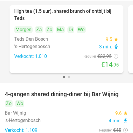
High tea (1,5 uur), shared brunch of ontbijt bij
35%
Teds
Morgen
Za
Zo
Ma
Di
Wo
Teds Den Bosch
9.5
star
's-Hertogenbosch
3 min.
directions_walk
Verkocht: 1.010
€22
,95
Regulier
€14
,95
4-gangen shared dining-diner bij Bar Wijnig
45%
Zo
Wo
Bar Wijnig
9.6
star
's-Hertogenbosch
4 min.
directions_walk
Verkocht: 1.109
€45
Regulier