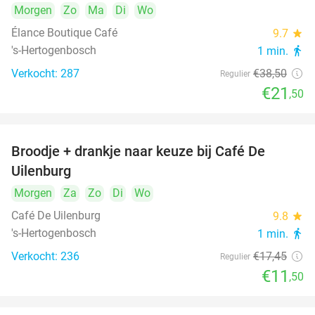
Morgen
Zo
Ma
Di
Wo
Élance Boutique Café
9.7
star
's-Hertogenbosch
1 min.
directions_walk
Verkocht: 287
€38
,50
Regulier
€21
,50
Broodje + drankje naar keuze bij Café De
34%
Uilenburg
Morgen
Za
Zo
Di
Wo
Café De Uilenburg
9.8
star
's-Hertogenbosch
1 min.
directions_walk
Verkocht: 236
€17
,45
Regulier
€11
,50