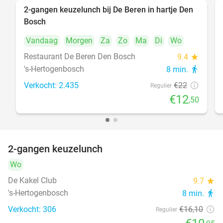
2-gangen keuzelunch bij De Beren in hartje Den
43%
Bosch
Vandaag
Morgen
Za
Zo
Ma
Di
Wo
Restaurant De Beren Den Bosch
9.4
star
's-Hertogenbosch
8 min.
directions_walk
Verkocht: 2.435
€22
Regulier
€12
,50
2-gangen keuzelunch
32%
Wo
De Kakel Club
9.7
star
's-Hertogenbosch
8 min.
directions_walk
Verkocht: 306
€16
,10
Regulier