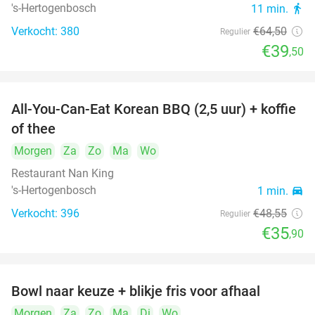
's-Hertogenbosch
11 min.
directions_walk
Verkocht: 380
€64
,50
Regulier
€39
,50
All-You-Can-Eat Korean BBQ (2,5 uur) + koffie
26%
of thee
Morgen
Za
Zo
Ma
Wo
Restaurant Nan King
's-Hertogenbosch
1 min.
directions_car
Verkocht: 396
€48
,55
Regulier
€35
,90
Bowl naar keuze + blikje fris voor afhaal
51%
Morgen
Za
Zo
Ma
Di
Wo