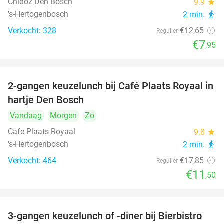
Chidóz Den Bosch
9.9
star
's-Hertogenbosch
2 min.
directions_walk
Verkocht: 328
€12
,65
Regulier
€7
,95
2-gangen keuzelunch bij Café Plaats Royaal in
36%
hartje Den Bosch
Vandaag
Morgen
Zo
Cafe Plaats Royaal
9.8
star
's-Hertogenbosch
2 min.
directions_walk
Verkocht: 464
€17
,85
Regulier
€11
,50
3-gangen keuzelunch of -diner bij Bierbistro
41%