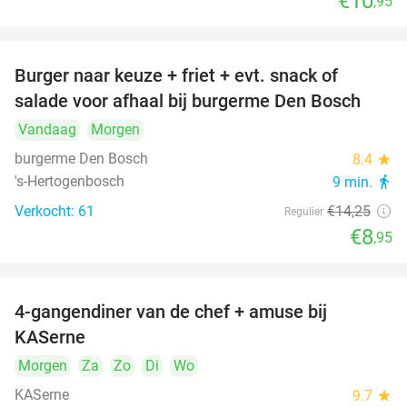
€10
,95
Burger naar keuze + friet + evt. snack of
37%
salade voor afhaal bij burgerme Den Bosch
Vandaag
Morgen
burgerme Den Bosch
8.4
star
's-Hertogenbosch
9 min.
directions_walk
Verkocht: 61
€14
,25
Regulier
€8
,95
4-gangendiner van de chef + amuse bij
39%
KASerne
Morgen
Za
Zo
Di
Wo
KASerne
9.7
star