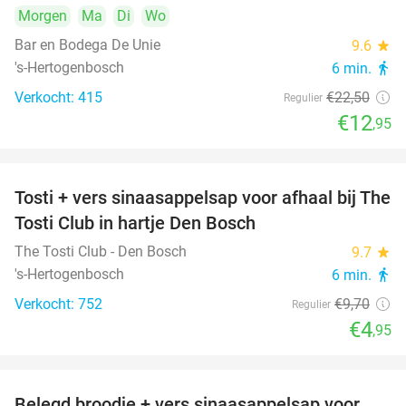
Morgen
Ma
Di
Wo
Bar en Bodega De Unie
9.6
star
's-Hertogenbosch
6 min.
directions_walk
Verkocht: 415
€22
,50
Regulier
€12
,95
Tosti + vers sinaasappelsap voor afhaal bij The
49%
Tosti Club in hartje Den Bosch
The Tosti Club - Den Bosch
9.7
star
's-Hertogenbosch
6 min.
directions_walk
Verkocht: 752
€9
,70
Regulier
€4
,95
Belegd broodje + vers sinaasappelsap voor