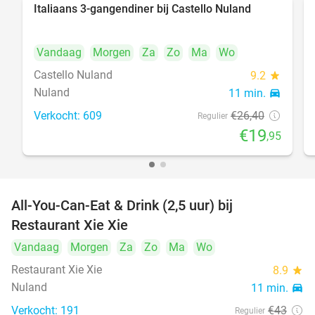
Italiaans 3-gangendiner bij Castello Nuland
24%
Vandaag
Morgen
Za
Zo
Ma
Wo
Castello Nuland
9.2
star
Nuland
11 min.
directions_car
Verkocht: 609
€26
,40
Regulier
€19
,95
All-You-Can-Eat & Drink (2,5 uur) bij
17%
Restaurant Xie Xie
Vandaag
Morgen
Za
Zo
Ma
Wo
Restaurant Xie Xie
8.9
star
Nuland
11 min.
directions_car
Verkocht: 191
€43
Regulier