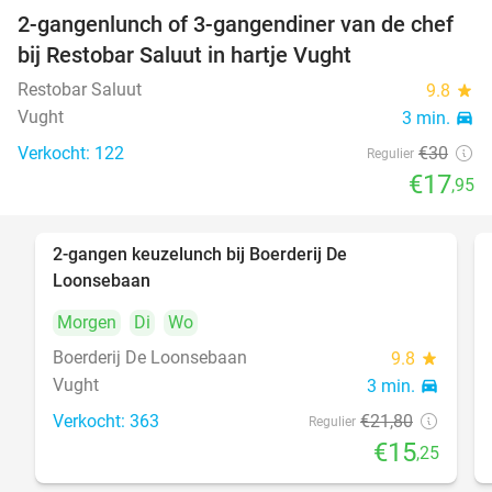
2-gangenlunch of 3-gangendiner van de chef
40%
bij Restobar Saluut in hartje Vught
Restobar Saluut
9.8
star
Vught
3 min.
directions_car
Verkocht: 122
€30
Regulier
€17
,95
2-gangen keuzelunch bij Boerderij De
30%
Loonsebaan
Morgen
Di
Wo
Boerderij De Loonsebaan
9.8
star
Vught
3 min.
directions_car
Verkocht: 363
€21
,80
Regulier
€15
,25