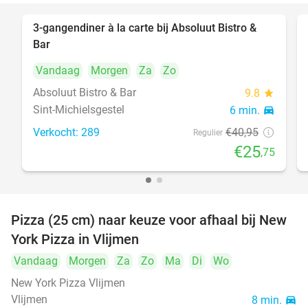
3-gangendiner à la carte bij Absoluut Bistro &
37%
Bar
Vandaag
Morgen
Za
Zo
Absoluut Bistro & Bar
9.8
star
Sint-Michielsgestel
6 min.
directions_car
Verkocht: 289
€40
,95
Regulier
€25
,75
Pizza (25 cm) naar keuze voor afhaal bij New
55%
York Pizza in Vlijmen
Vandaag
Morgen
Za
Zo
Ma
Di
Wo
New York Pizza Vlijmen
Vlijmen
8 min.
directions_car