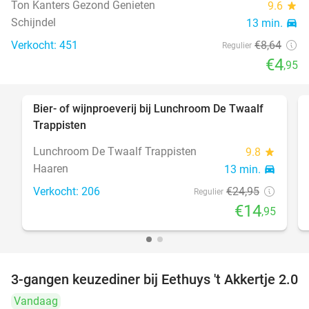
Ton Kanters Gezond Genieten
9.6
star
Schijndel
13 min.
directions_car
Verkocht: 451
€8
,64
Regulier
€4
,95
Bier- of wijnproeverij bij Lunchroom De Twaalf
40%
Trappisten
Lunchroom De Twaalf Trappisten
9.8
star
Haaren
13 min.
directions_car
Verkocht: 206
€24
,95
Regulier
€14
,95
3-gangen keuzediner bij Eethuys 't Akkertje 2.0
44%
Vandaag