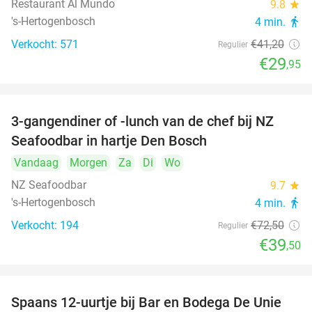
Restaurant Al Mundo
9.8
star
's-Hertogenbosch
4 min.
directions_walk
Verkocht: 571
€41
,20
Regulier
€29
,95
3-gangendiner of -lunch van de chef bij NZ
46%
Seafoodbar in hartje Den Bosch
Vandaag
Morgen
Za
Di
Wo
NZ Seafoodbar
9.7
star
's-Hertogenbosch
4 min.
directions_walk
Verkocht: 194
€72
,50
Regulier
€39
,50
Spaans 12-uurtje bij Bar en Bodega De Unie
42%