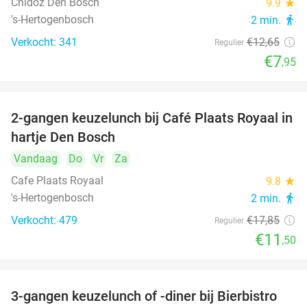
Chidóz Den Bosch
9.9
star
's-Hertogenbosch
2 min.
directions_walk
Verkocht: 341
€12
,65
Regulier
€7
,95
2-gangen keuzelunch bij Café Plaats Royaal in
36%
hartje Den Bosch
Vandaag
Do
Vr
Za
Cafe Plaats Royaal
9.8
star
's-Hertogenbosch
2 min.
directions_walk
Verkocht: 479
€17
,85
Regulier
€11
,50
3-gangen keuzelunch of -diner bij Bierbistro
41%