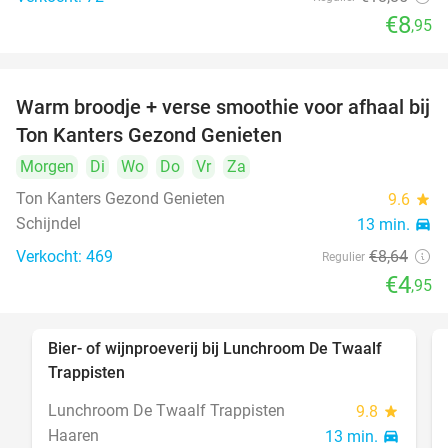
€8
,95
Warm broodje + verse smoothie voor afhaal bij
43%
Ton Kanters Gezond Genieten
Morgen
Di
Wo
Do
Vr
Za
Ton Kanters Gezond Genieten
9.6
star
Schijndel
13 min.
directions_car
Verkocht: 469
€8
,64
Regulier
€4
,95
Bier- of wijnproeverij bij Lunchroom De Twaalf
40%
Trappisten
Lunchroom De Twaalf Trappisten
9.8
star
Haaren
13 min.
directions_car