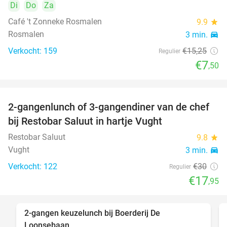
Di
Do
Za
Café 't Zonneke Rosmalen
9.9
star
Rosmalen
3 min.
directions_car
Verkocht: 159
€15
,25
Regulier
€7
,50
2-gangenlunch of 3-gangendiner van de chef
40%
bij Restobar Saluut in hartje Vught
Restobar Saluut
9.8
star
Vught
3 min.
directions_car
Verkocht: 122
€30
Regulier
€17
,95
2-gangen keuzelunch bij Boerderij De
30%
Loonsebaan