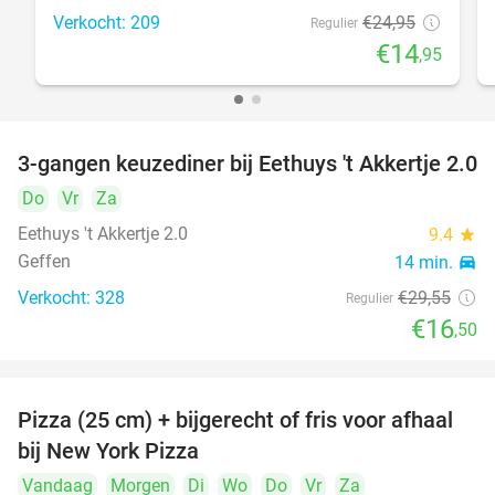
Verkocht: 209
€24
,95
Regulier
€14
,95
3-gangen keuzediner bij Eethuys 't Akkertje 2.0
44%
Do
Vr
Za
Eethuys 't Akkertje 2.0
9.4
star
Geffen
14 min.
directions_car
Verkocht: 328
€29
,55
Regulier
€16
,50
Pizza (25 cm) + bijgerecht of fris voor afhaal
48%
bij New York Pizza
Vandaag
Morgen
Di
Wo
Do
Vr
Za