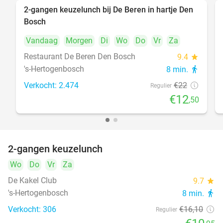
2-gangen keuzelunch bij De Beren in hartje Den
43%
Bosch
Vandaag
Morgen
Di
Wo
Do
Vr
Za
Restaurant De Beren Den Bosch
9.4
star
's-Hertogenbosch
8 min.
directions_walk
Verkocht: 2.474
€22
Regulier
€12
,50
2-gangen keuzelunch
32%
Wo
Do
Vr
Za
De Kakel Club
9.7
star
's-Hertogenbosch
8 min.
directions_walk
Verkocht: 306
€16
,10
Regulier