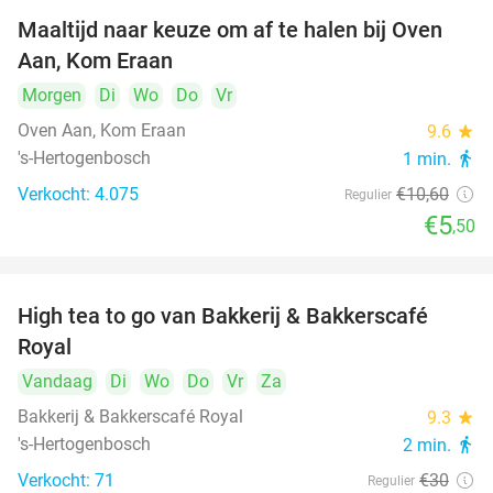
Maaltijd naar keuze om af te halen bij Oven
48%
Aan, Kom Eraan
Morgen
Di
Wo
Do
Vr
Oven Aan, Kom Eraan
9.6
star
's-Hertogenbosch
1 min.
directions_walk
Verkocht: 4.075
€10
,60
Regulier
€5
,50
High tea to go van Bakkerij & Bakkerscafé
40%
Royal
Vandaag
Di
Wo
Do
Vr
Za
Bakkerij & Bakkerscafé Royal
9.3
star
's-Hertogenbosch
2 min.
directions_walk
Verkocht: 71
€30
Regulier