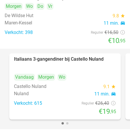
Morgen
Wo
Do
Vr
De Wildse Hut
9.8
star
Maren-Kessel
11 min.
directions_car
Verkocht: 398
€16
,50
Regulier
€10
,95
Italiaans 3-gangendiner bij Castello Nuland
24%
Vandaag
Morgen
Wo
Castello Nuland
9.1
star
Nuland
11 min.
directions_car
Verkocht: 615
€26
,40
Regulier
€19
,95