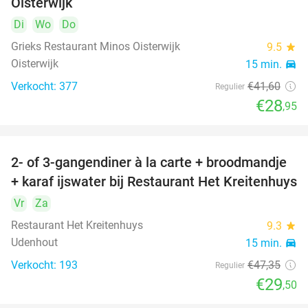
Oisterwijk
Di
Wo
Do
Grieks Restaurant Minos Oisterwijk
9.5
star
Oisterwijk
15 min.
directions_car
Verkocht: 377
€41
,60
Regulier
€28
,95
2- of 3-gangendiner à la carte + broodmandje
38%
+ karaf ijswater bij Restaurant Het Kreitenhuys
Vr
Za
Restaurant Het Kreitenhuys
9.3
star
Udenhout
15 min.
directions_car
Verkocht: 193
€47
,35
Regulier
€29
,50