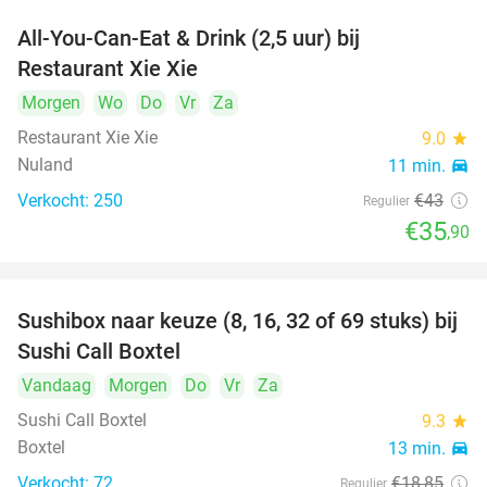
All-You-Can-Eat & Drink (2,5 uur) bij
17%
Restaurant Xie Xie
Morgen
Wo
Do
Vr
Za
Restaurant Xie Xie
9.0
star
Nuland
11 min.
directions_car
Verkocht: 250
€43
Regulier
€35
,90
Sushibox naar keuze (8, 16, 32 of 69 stuks) bij
53%
Sushi Call Boxtel
Vandaag
Morgen
Do
Vr
Za
Sushi Call Boxtel
9.3
star
Boxtel
13 min.
directions_car
Verkocht: 72
€18
,85
Regulier