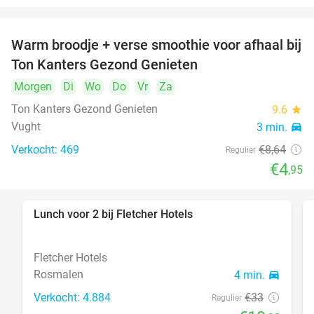
Warm broodje + verse smoothie voor afhaal bij
43%
Ton Kanters Gezond Genieten
Morgen
Di
Wo
Do
Vr
Za
Ton Kanters Gezond Genieten
9.6
star
Vught
3 min.
directions_car
Verkocht: 469
€8
,64
Regulier
€4
,95
Lunch voor 2 bij Fletcher Hotels
40%
Fletcher Hotels
Rosmalen
4 min.
directions_car
Verkocht: 4.884
€33
Regulier