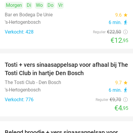
Morgen
Di
Wo
Do
Vr
Bar en Bodega De Unie
9.6
star
's-Hertogenbosch
6 min.
directions_walk
Verkocht: 428
€22
,50
Regulier
€12
,95
Tosti + vers sinaasappelsap voor afhaal bij The
49%
Tosti Club in hartje Den Bosch
The Tosti Club - Den Bosch
9.7
star
's-Hertogenbosch
6 min.
directions_walk
Verkocht: 776
€9
,70
Regulier
€4
,95
Belegd broodje + vers sinaasappelsap voor