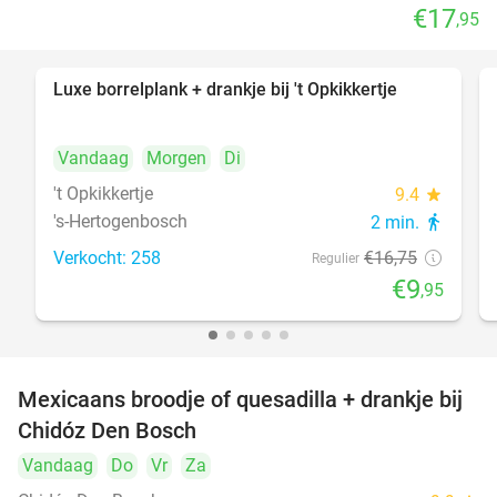
€17
,95
Luxe borrelplank + drankje bij 't Opkikkertje
41%
Vandaag
Morgen
Di
't Opkikkertje
9.4
star
's-Hertogenbosch
2 min.
directions_walk
Verkocht: 258
€16
,75
Regulier
€9
,95
Mexicaans broodje of quesadilla + drankje bij
37%
Chidóz Den Bosch
Vandaag
Do
Vr
Za