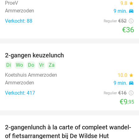
ProeV
9.8
star
Ammerzoden
9 min.
directions_car
Verkocht: 88
€52
Regulier
€36
2-gangen keuzelunch
38%
Di
Wo
Do
Vr
Za
Koetshuis Ammerzoden
10.0
star
Ammerzoden
9 min.
directions_car
Verkocht: 417
€16
Regulier
€9
,95
2-gangenlunch à la carte of compleet wandel-
34%
of fietsarrangement bij De Wildse Hut