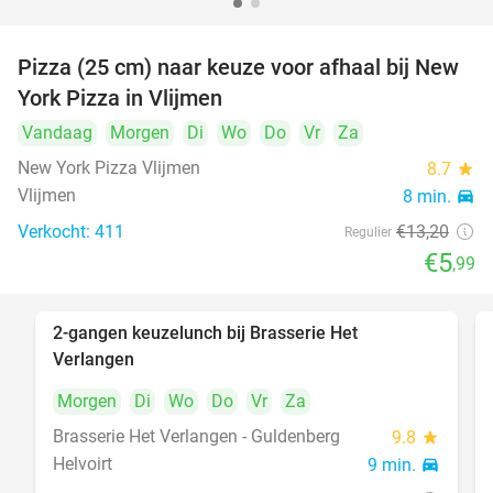
Pizza (25 cm) naar keuze voor afhaal bij New
55%
York Pizza in Vlijmen
Vandaag
Morgen
Di
Wo
Do
Vr
Za
New York Pizza Vlijmen
8.7
star
Vlijmen
8 min.
directions_car
Verkocht: 411
€13
,20
Regulier
€5
,99
2-gangen keuzelunch bij Brasserie Het
23%
Verlangen
Morgen
Di
Wo
Do
Vr
Za
Brasserie Het Verlangen - Guldenberg
9.8
star
Helvoirt
9 min.
directions_car