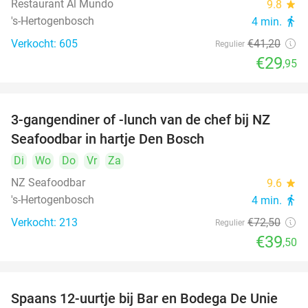
Restaurant Al Mundo
9.8
star
's-Hertogenbosch
4 min.
directions_walk
Verkocht: 605
€41
,20
Regulier
€29
,95
3-gangendiner of -lunch van de chef bij NZ
46%
Seafoodbar in hartje Den Bosch
Di
Wo
Do
Vr
Za
NZ Seafoodbar
9.6
star
's-Hertogenbosch
4 min.
directions_walk
Verkocht: 213
€72
,50
Regulier
€39
,50
Spaans 12-uurtje bij Bar en Bodega De Unie
42%