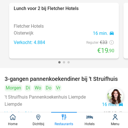
Lunch voor 2 bij Fletcher Hotels
40%
Fletcher Hotels
Oisterwijk
16 min.
directions_car
Verkocht: 4.884
€33
Regulier
€19
,90
3-gangen pannenkoekendiner bij 't Struifhuis
43%
Morgen
Di
Wo
Do
Vr
't Struifhuis Pannenkoekenhuis Liempde
9.4
star
Liempde
16 min.
directions_car
Verkocht: 811
€27
,95
Regulier
€15
,95
Home
Dichtbij
Restaurants
Hotels
Menu