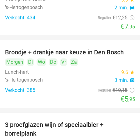
's-Hertogenbosch
2 min.
directions_car
Verkocht: 434
€12
,25
Regulier
€7
,95
Broodje + drankje naar keuze in Den Bosch
41%
Morgen
Di
Wo
Do
Vr
Za
Lunch-hart
9.6
star
's-Hertogenbosch
3 min.
directions_car
Verkocht: 385
€10
,15
Regulier
€5
,95
3 proefglazen wijn of speciaalbier +
51%
borrelplank