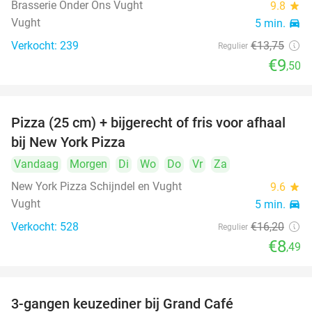
Brasserie Onder Ons Vught
9.8
star
Vught
5 min.
directions_car
Verkocht: 239
€13
,75
Regulier
€9
,50
Pizza (25 cm) + bijgerecht of fris voor afhaal
48%
bij New York Pizza
Vandaag
Morgen
Di
Wo
Do
Vr
Za
New York Pizza Schijndel en Vught
9.6
star
Vught
5 min.
directions_car
Verkocht: 528
€16
,20
Regulier
€8
,49
3-gangen keuzediner bij Grand Café
26%