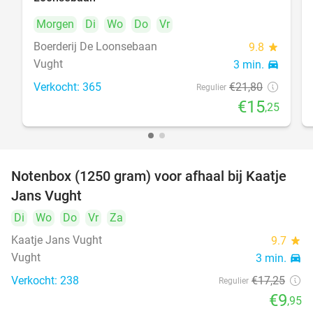
Morgen
Di
Wo
Do
Vr
Boerderij De Loonsebaan
9.8
star
Vught
3 min.
directions_car
Verkocht: 365
€21
,80
Regulier
€15
,25
Notenbox (1250 gram) voor afhaal bij Kaatje
42%
Jans Vught
Di
Wo
Do
Vr
Za
Kaatje Jans Vught
9.7
star
Vught
3 min.
directions_car
Verkocht: 238
€17
,25
Regulier
€9
,95