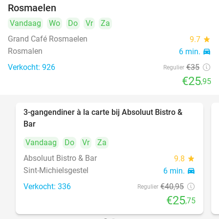
Rosmaelen
Vandaag
Wo
Do
Vr
Za
Grand Café Rosmaelen
9.7
star
Rosmalen
6 min.
directions_car
Verkocht: 926
€35
Regulier
€25
,95
3-gangendiner à la carte bij Absoluut Bistro &
37%
Bar
Vandaag
Do
Vr
Za
Absoluut Bistro & Bar
9.8
star
Sint-Michielsgestel
6 min.
directions_car
Verkocht: 336
€40
,95
Regulier
€25
,75