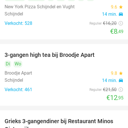
New York Pizza Schijndel en Vught
9.6
star
Schijndel
14 min.
directions_car
Verkocht: 528
€16
,20
Regulier
€8
,49
3-gangen high tea bij Broodje Apart
40%
Di
Wo
Broodje Apart
9.8
star
Schijndel
14 min.
directions_car
Verkocht: 461
€21
,50
Regulier
€12
,95
Grieks 3-gangendiner bij Restaurant Minos
30%