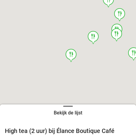
food
food
food
food
foo
food
Bekijk de lijst
High tea (2 uur) bij Élance Boutique Café
44%