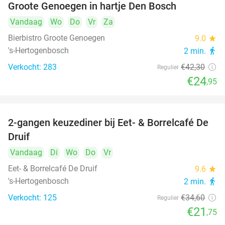
Groote Genoegen in hartje Den Bosch
Vandaag
Wo
Do
Vr
Za
Bierbistro Groote Genoegen
9.0
star
's-Hertogenbosch
2 min.
directions_walk
Verkocht: 283
€42
,30
Regulier
€24
,95
2-gangen keuzediner bij Eet- & Borrelcafé De
37%
Druif
Vandaag
Di
Wo
Do
Vr
Eet- & Borrelcafé De Druif
9.6
star
's-Hertogenbosch
2 min.
directions_walk
Verkocht: 125
€34
,60
Regulier
€21
,75