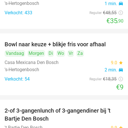
's-Hertogenbosch
1 min.
directions_car
Verkocht: 433
€48
,55
Regulier
€35
,90
Bowl naar keuze + blikje fris voor afhaal
51%
Vandaag
Morgen
Di
Wo
Vr
Za
Casa Mexicana Den Bosch
9.0
star
's-Hertogenbosch
2 min.
directions_car
Verkocht: 54
€18
,35
Regulier
€9
2-of 3-gangenlunch of 3-gangendiner bij 't
35%
Bartje Den Bosch
't Bartje Den Bosch
9.9
star