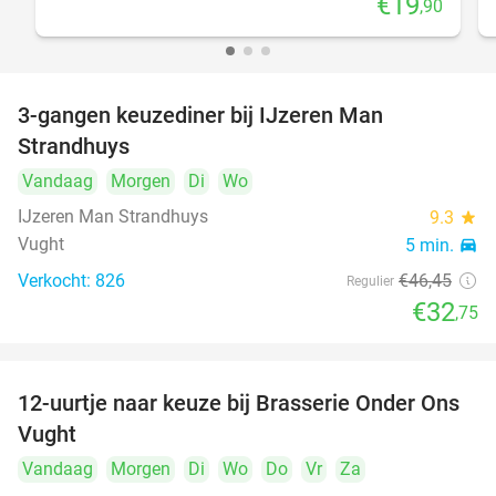
€19
,90
3-gangen keuzediner bij IJzeren Man
29%
Strandhuys
Vandaag
Morgen
Di
Wo
IJzeren Man Strandhuys
9.3
star
Vught
5 min.
directions_car
Verkocht: 826
€46
,45
Regulier
€32
,75
12-uurtje naar keuze bij Brasserie Onder Ons
31%
Vught
Vandaag
Morgen
Di
Wo
Do
Vr
Za