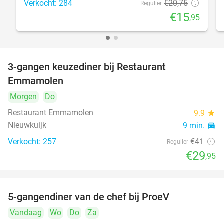
Verkocht: 284
€20
,75
Regulier
€15
,95
3-gangen keuzediner bij Restaurant
27%
Emmamolen
Morgen
Do
Restaurant Emmamolen
9.9
star
Nieuwkuijk
9 min.
directions_car
Verkocht: 257
€41
Regulier
€29
,95
5-gangendiner van de chef bij ProeV
31%
Vandaag
Wo
Do
Za