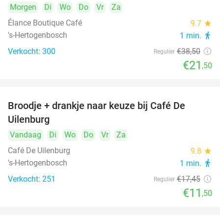
Morgen
Di
Wo
Do
Vr
Za
Élance Boutique Café
9.7
star
's-Hertogenbosch
1 min.
directions_walk
Verkocht: 300
€38
,50
Regulier
€21
,50
Broodje + drankje naar keuze bij Café De
34%
Uilenburg
Vandaag
Di
Wo
Do
Vr
Za
Café De Uilenburg
9.8
star
's-Hertogenbosch
1 min.
directions_walk
Verkocht: 251
€17
,45
Regulier
€11
,50