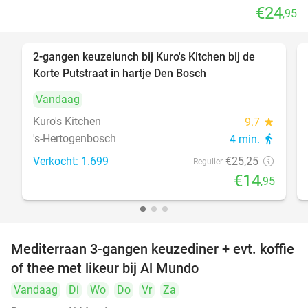
€24
,95
2-gangen keuzelunch bij Kuro's Kitchen bij de
41%
Korte Putstraat in hartje Den Bosch
Vandaag
Kuro's Kitchen
9.7
star
's-Hertogenbosch
4 min.
directions_walk
Verkocht: 1.699
€25
,25
Regulier
€14
,95
Mediterraan 3-gangen keuzediner + evt. koffie
27%
of thee met likeur bij Al Mundo
Vandaag
Di
Wo
Do
Vr
Za