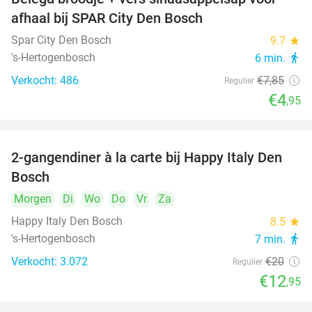
37%
afhaal bij SPAR City Den Bosch
Spar City Den Bosch
9.7
star
's-Hertogenbosch
6 min.
directions_walk
Verkocht: 486
€7
,85
Regulier
€4
,95
2-gangendiner à la carte bij Happy Italy Den
35%
Bosch
Morgen
Di
Wo
Do
Vr
Za
Happy Italy Den Bosch
8.5
star
's-Hertogenbosch
7 min.
directions_walk
Verkocht: 3.072
€20
Regulier
€12
,95