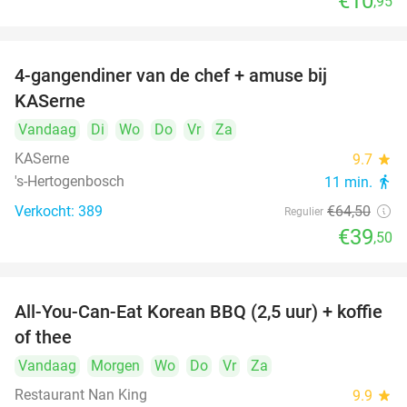
€10
,95
4-gangendiner van de chef + amuse bij
39%
KASerne
Vandaag
Di
Wo
Do
Vr
Za
KASerne
9.7
star
's-Hertogenbosch
11 min.
directions_walk
Verkocht: 389
€64
,50
Regulier
€39
,50
All-You-Can-Eat Korean BBQ (2,5 uur) + koffie
26%
of thee
Vandaag
Morgen
Wo
Do
Vr
Za
Restaurant Nan King
9.9
star