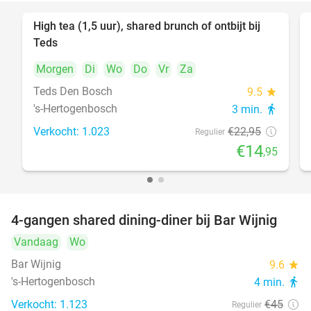
High tea (1,5 uur), shared brunch of ontbijt bij
35%
Teds
Morgen
Di
Wo
Do
Vr
Za
Teds Den Bosch
9.5
star
's-Hertogenbosch
3 min.
directions_walk
Verkocht: 1.023
€22
,95
Regulier
€14
,95
4-gangen shared dining-diner bij Bar Wijnig
45%
Vandaag
Wo
Bar Wijnig
9.6
star
's-Hertogenbosch
4 min.
directions_walk
Verkocht: 1.123
€45
Regulier