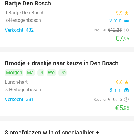
Bartje Den Bosch
't Bartje Den Bosch
9.9
star
's-Hertogenbosch
2 min.
directions_car
Verkocht: 432
€12
,25
Regulier
€7
,95
Broodje + drankje naar keuze in Den Bosch
41%
Morgen
Ma
Di
Wo
Do
Lunch-hart
9.6
star
's-Hertogenbosch
3 min.
directions_car
Verkocht: 381
€10
,15
Regulier
€5
,95
3 proefglazen wijn of speciaalbier +