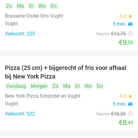
Zo
Ma
Di
Wo
Do
Brasserie Onder Ons Vught
9.8
star
Vught
5 min.
directions_car
Verkocht: 235
€13
,75
Regulier
€9
,50
Pizza (25 cm) + bijgerecht of fris voor afhaal
48%
bij New York Pizza
Vandaag
Morgen
Zo
Ma
Di
Wo
Do
New York Pizza Schijndel en Vught
9.6
star
Vught
5 min.
directions_car
Verkocht: 522
€16
,20
Regulier
€8
,49