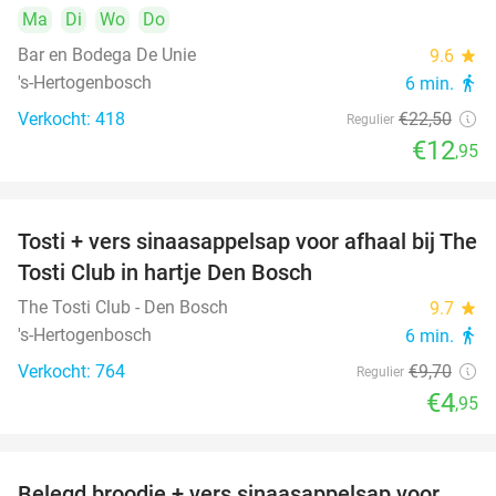
Ma
Di
Wo
Do
Bar en Bodega De Unie
9.6
star
's-Hertogenbosch
6 min.
directions_walk
Verkocht: 418
€22
,50
Regulier
€12
,95
Tosti + vers sinaasappelsap voor afhaal bij The
49%
Tosti Club in hartje Den Bosch
The Tosti Club - Den Bosch
9.7
star
's-Hertogenbosch
6 min.
directions_walk
Verkocht: 764
€9
,70
Regulier
€4
,95
Belegd broodje + vers sinaasappelsap voor