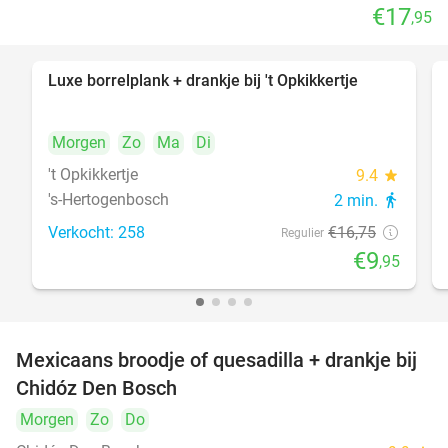
€17
,95
Luxe borrelplank + drankje bij 't Opkikkertje
41%
Morgen
Zo
Ma
Di
't Opkikkertje
9.4
star
's-Hertogenbosch
2 min.
directions_walk
Verkocht: 258
€16
,75
Regulier
€9
,95
Mexicaans broodje of quesadilla + drankje bij
37%
Chidóz Den Bosch
Morgen
Zo
Do