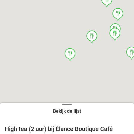
food
food
food
food
foo
food
Bekijk de lijst
High tea (2 uur) bij Élance Boutique Café
44%