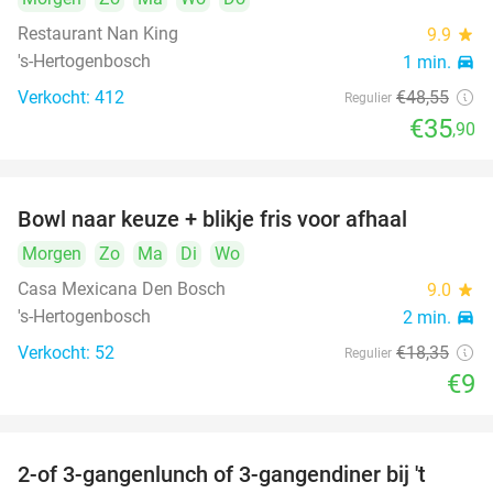
Restaurant Nan King
9.9
star
's-Hertogenbosch
1 min.
directions_car
Verkocht: 412
€48
,55
Regulier
€35
,90
Bowl naar keuze + blikje fris voor afhaal
51%
Morgen
Zo
Ma
Di
Wo
Casa Mexicana Den Bosch
9.0
star
's-Hertogenbosch
2 min.
directions_car
Verkocht: 52
€18
,35
Regulier
€9
2-of 3-gangenlunch of 3-gangendiner bij 't
35%