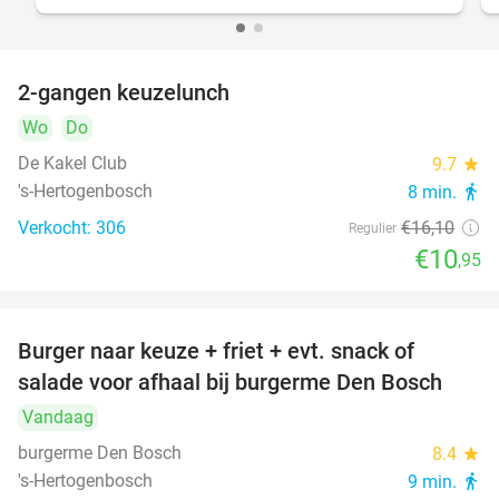
2-gangen keuzelunch
32%
Wo
Do
De Kakel Club
9.7
star
's-Hertogenbosch
8 min.
directions_walk
Verkocht: 306
€16
,10
Regulier
€10
,95
Burger naar keuze + friet + evt. snack of
37%
salade voor afhaal bij burgerme Den Bosch
Vandaag
burgerme Den Bosch
8.4
star
's-Hertogenbosch
9 min.
directions_walk