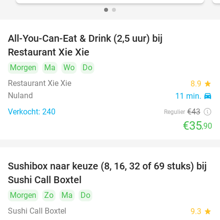
All-You-Can-Eat & Drink (2,5 uur) bij
17%
Restaurant Xie Xie
Morgen
Ma
Wo
Do
Restaurant Xie Xie
8.9
star
Nuland
11 min.
directions_car
Verkocht: 240
€43
Regulier
€35
,90
Sushibox naar keuze (8, 16, 32 of 69 stuks) bij
53%
Sushi Call Boxtel
Morgen
Zo
Ma
Do
Sushi Call Boxtel
9.3
star