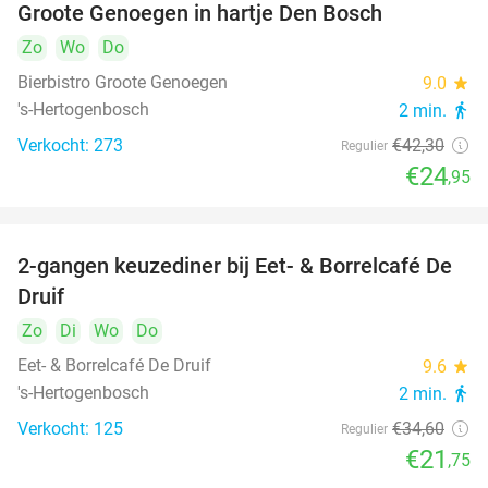
Groote Genoegen in hartje Den Bosch
Zo
Wo
Do
Bierbistro Groote Genoegen
9.0
star
's-Hertogenbosch
2 min.
directions_walk
Verkocht: 273
€42
,30
Regulier
€24
,95
2-gangen keuzediner bij Eet- & Borrelcafé De
37%
Druif
Zo
Di
Wo
Do
Eet- & Borrelcafé De Druif
9.6
star
's-Hertogenbosch
2 min.
directions_walk
Verkocht: 125
€34
,60
Regulier
€21
,75