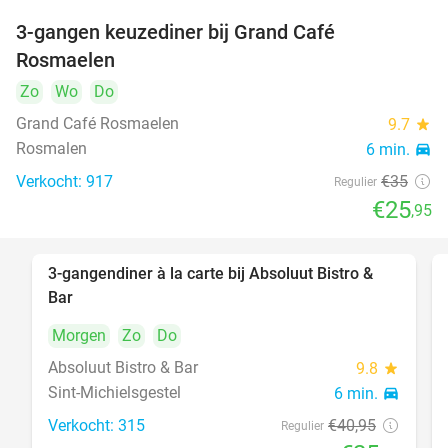
3-gangen keuzediner bij Grand Café
26%
Rosmaelen
Zo
Wo
Do
Grand Café Rosmaelen
9.7
star
Rosmalen
6 min.
directions_car
Verkocht: 917
€35
Regulier
€25
,95
3-gangendiner à la carte bij Absoluut Bistro &
37%
Bar
Morgen
Zo
Do
Absoluut Bistro & Bar
9.8
star
Sint-Michielsgestel
6 min.
directions_car
Verkocht: 315
€40
,95
Regulier