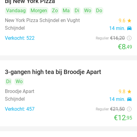
bij New York Pizza
Vandaag
Morgen
Zo
Ma
Di
Wo
Do
New York Pizza Schijndel en Vught
9.6
star
Schijndel
14 min.
directions_car
Verkocht: 522
€16
,20
Regulier
€8
,49
3-gangen high tea bij Broodje Apart
40%
Di
Wo
Broodje Apart
9.8
star
Schijndel
14 min.
directions_car
Verkocht: 457
€21
,50
Regulier
€12
,95