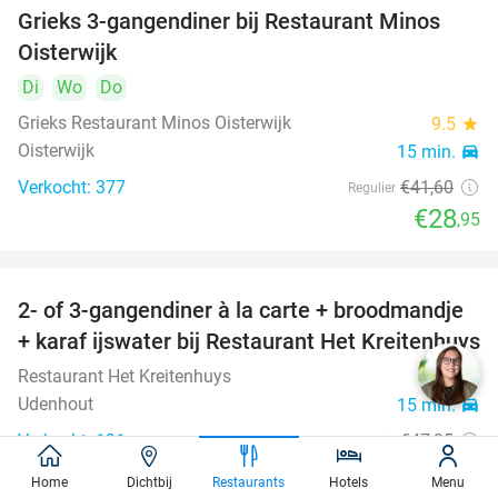
Grieks 3-gangendiner bij Restaurant Minos
30%
Oisterwijk
Di
Wo
Do
Grieks Restaurant Minos Oisterwijk
9.5
star
Oisterwijk
15 min.
directions_car
Verkocht: 377
€41
,60
Regulier
€28
,95
2- of 3-gangendiner à la carte + broodmandje
38%
+ karaf ijswater bij Restaurant Het Kreitenhuys
Restaurant Het Kreitenhuys
9.3
star
Udenhout
15 min.
directions_car
Verkocht: 191
€47
,35
Regulier
€29
,50
Home
Dichtbij
Restaurants
Hotels
Menu