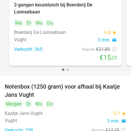
2-gangen keuzelunch bij Boerderij De
30%
Loonsebaan
Ma
Di
Wo
Do
Boerderij De Loonsebaan
9.8
star
Vught
3 min.
directions_car
Verkocht: 365
€21
,80
Regulier
€15
,25
Notenbox (1250 gram) voor afhaal bij Kaatje
42%
Jans Vught
Morgen
Di
Wo
Do
Kaatje Jans Vught
9.7
star
Vught
3 min.
directions_car
Verkocht: 238
€17
,25
Regulier