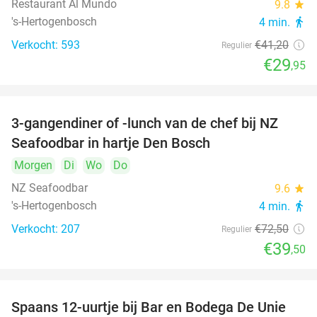
Restaurant Al Mundo
9.8
star
's-Hertogenbosch
4 min.
directions_walk
Verkocht: 593
€41
,20
Regulier
€29
,95
3-gangendiner of -lunch van de chef bij NZ
46%
Seafoodbar in hartje Den Bosch
Morgen
Di
Wo
Do
NZ Seafoodbar
9.6
star
's-Hertogenbosch
4 min.
directions_walk
Verkocht: 207
€72
,50
Regulier
€39
,50
Spaans 12-uurtje bij Bar en Bodega De Unie
42%