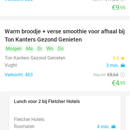
€9
,95
Warm broodje + verse smoothie voor afhaal bij
43%
Ton Kanters Gezond Genieten
Morgen
Ma
Di
Wo
Do
Ton Kanters Gezond Genieten
9.6
star
Vught
3 min.
directions_car
Verkocht: 463
€8
,64
Regulier
€4
,95
Lunch voor 2 bij Fletcher Hotels
40%
Fletcher Hotels
Rosmalen
4 min.
directions_car