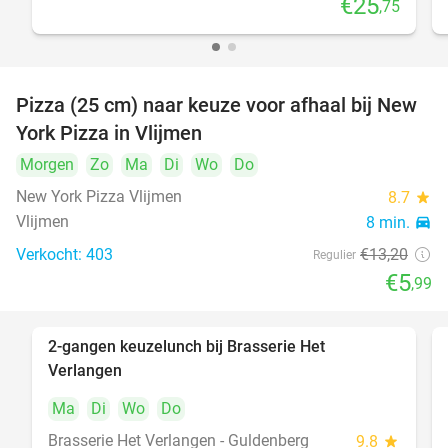
€25
,75
Pizza (25 cm) naar keuze voor afhaal bij New
55%
York Pizza in Vlijmen
Morgen
Zo
Ma
Di
Wo
Do
New York Pizza Vlijmen
8.7
star
Vlijmen
8 min.
directions_car
Verkocht: 403
€13
,20
Regulier
€5
,99
2-gangen keuzelunch bij Brasserie Het
23%
Verlangen
Ma
Di
Wo
Do
Brasserie Het Verlangen - Guldenberg
9.8
star