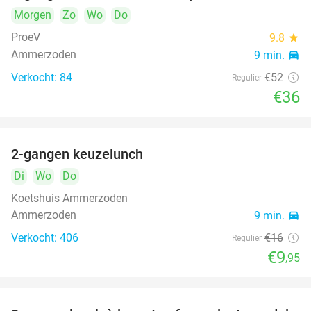
Morgen
Zo
Wo
Do
ProeV
9.8
star
Ammerzoden
9 min.
directions_car
Verkocht: 84
€52
Regulier
€36
2-gangen keuzelunch
38%
Di
Wo
Do
Koetshuis Ammerzoden
Ammerzoden
9 min.
directions_car
Verkocht: 406
€16
Regulier
€9
,95