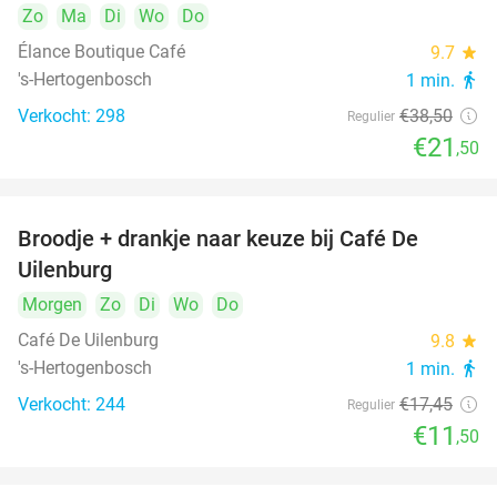
Zo
Ma
Di
Wo
Do
Élance Boutique Café
9.7
star
's-Hertogenbosch
1 min.
directions_walk
Verkocht: 298
€38
,50
Regulier
€21
,50
Broodje + drankje naar keuze bij Café De
34%
Uilenburg
Morgen
Zo
Di
Wo
Do
Café De Uilenburg
9.8
star
's-Hertogenbosch
1 min.
directions_walk
Verkocht: 244
€17
,45
Regulier
€11
,50