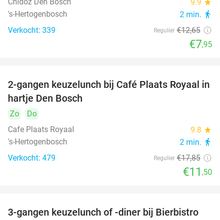
Chidóz Den Bosch
9.9
star
's-Hertogenbosch
2 min.
directions_walk
Verkocht: 339
€12
,65
Regulier
€7
,95
2-gangen keuzelunch bij Café Plaats Royaal in
36%
hartje Den Bosch
Zo
Do
Cafe Plaats Royaal
9.8
star
's-Hertogenbosch
2 min.
directions_walk
Verkocht: 479
€17
,85
Regulier
€11
,50
3-gangen keuzelunch of -diner bij Bierbistro
41%