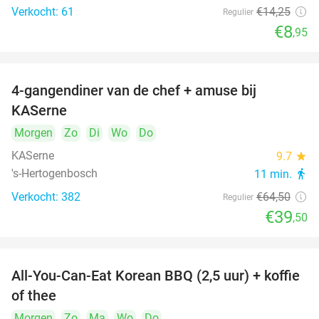
Verkocht: 61
€14
,25
Regulier
€8
,95
4-gangendiner van de chef + amuse bij
39%
KASerne
Morgen
Zo
Di
Wo
Do
KASerne
9.7
star
's-Hertogenbosch
11 min.
directions_walk
Verkocht: 382
€64
,50
Regulier
€39
,50
All-You-Can-Eat Korean BBQ (2,5 uur) + koffie
26%
of thee
Morgen
Zo
Ma
Wo
Do