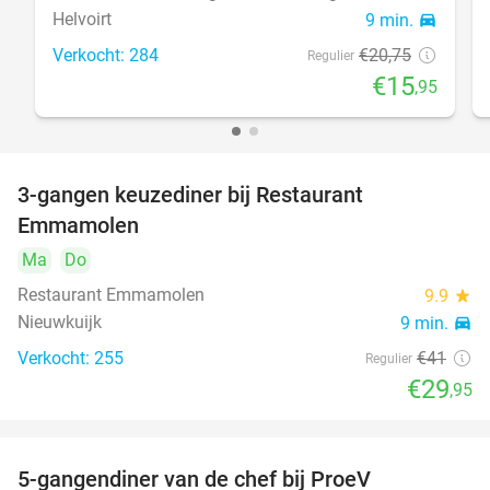
Helvoirt
9 min.
directions_car
Verkocht: 284
€20
,75
Regulier
€15
,95
3-gangen keuzediner bij Restaurant
27%
Emmamolen
Ma
Do
Restaurant Emmamolen
9.9
star
Nieuwkuijk
9 min.
directions_car
Verkocht: 255
€41
Regulier
€29
,95
5-gangendiner van de chef bij ProeV
31%