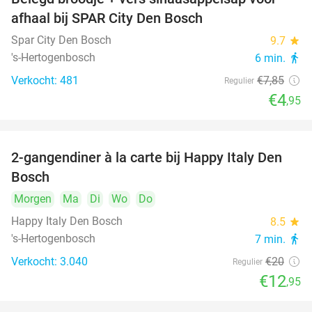
37%
afhaal bij SPAR City Den Bosch
Spar City Den Bosch
9.7
star
's-Hertogenbosch
6 min.
directions_walk
Verkocht: 481
€7
,85
Regulier
€4
,95
2-gangendiner à la carte bij Happy Italy Den
35%
Bosch
Morgen
Ma
Di
Wo
Do
Happy Italy Den Bosch
8.5
star
's-Hertogenbosch
7 min.
directions_walk
Verkocht: 3.040
€20
Regulier
€12
,95