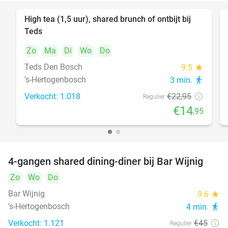
High tea (1,5 uur), shared brunch of ontbijt bij
35%
Teds
Zo
Ma
Di
Wo
Do
Teds Den Bosch
9.5
star
's-Hertogenbosch
3 min.
directions_walk
Verkocht: 1.018
€22
,95
Regulier
€14
,95
4-gangen shared dining-diner bij Bar Wijnig
45%
Zo
Wo
Do
Bar Wijnig
9.6
star
's-Hertogenbosch
4 min.
directions_walk
Verkocht: 1.121
€45
Regulier