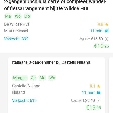
2-gangenlunch à la carte of compleet wandel-
34%
of fietsarrangement bij De Wildse Hut
Ma
Wo
Do
De Wildse Hut
9.8
star
Maren-Kessel
11 min.
directions_car
Verkocht: 392
€16
,50
Regulier
€10
,95
Italiaans 3-gangendiner bij Castello Nuland
24%
Morgen
Zo
Ma
Wo
Castello Nuland
9.1
star
Nuland
11 min.
directions_car
Verkocht: 615
€26
,40
Regulier
€19
,95