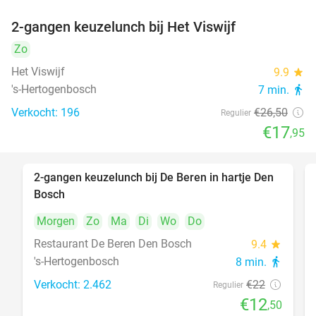
2-gangen keuzelunch bij Het Viswijf
32%
Zo
Het Viswijf
9.9
star
's-Hertogenbosch
7 min.
directions_walk
Verkocht: 196
€26
,50
Regulier
€17
,95
2-gangen keuzelunch bij De Beren in hartje Den
43%
Bosch
Morgen
Zo
Ma
Di
Wo
Do
Restaurant De Beren Den Bosch
9.4
star
's-Hertogenbosch
8 min.
directions_walk
Verkocht: 2.462
€22
Regulier
€12
,50