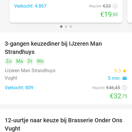
Verkocht: 4.867
€33
Regulier
€19
,90
3-gangen keuzediner bij IJzeren Man
29%
Strandhuys
Zo
Ma
Di
Wo
IJzeren Man Strandhuys
9.3
star
Vught
5 min.
directions_car
Verkocht: 809
€46
,45
Regulier
€32
,75
12-uurtje naar keuze bij Brasserie Onder Ons
31%
Vught