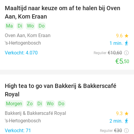
Maaltijd naar keuze om af te halen bij Oven
48%
Aan, Kom Eraan
Ma
Di
Wo
Do
Oven Aan, Kom Eraan
9.6
star
's-Hertogenbosch
1 min.
directions_walk
Verkocht: 4.070
€10
,60
Regulier
€5
,50
High tea to go van Bakkerij & Bakkerscafé
40%
Royal
Morgen
Zo
Di
Wo
Do
Bakkerij & Bakkerscafé Royal
9.3
star
's-Hertogenbosch
2 min.
directions_walk
Verkocht: 71
€30
Regulier