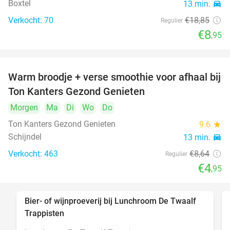
Boxtel
13 min.
directions_car
Verkocht: 70
€18
,85
Regulier
€8
,95
Warm broodje + verse smoothie voor afhaal bij
43%
Ton Kanters Gezond Genieten
Morgen
Ma
Di
Wo
Do
Ton Kanters Gezond Genieten
9.6
star
Schijndel
13 min.
directions_car
Verkocht: 463
€8
,64
Regulier
€4
,95
Bier- of wijnproeverij bij Lunchroom De Twaalf
40%
Trappisten