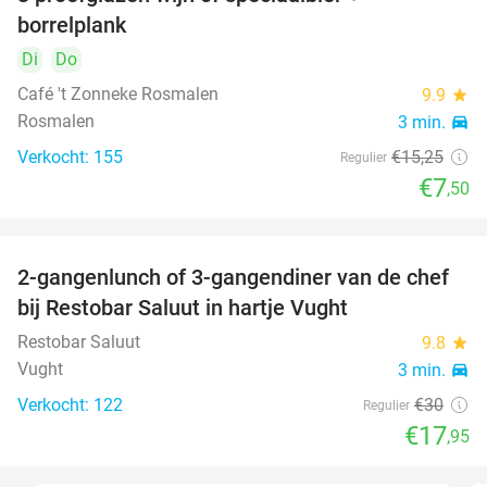
51%
borrelplank
Di
Do
Café 't Zonneke Rosmalen
9.9
star
Rosmalen
3 min.
directions_car
Verkocht: 155
€15
,25
Regulier
€7
,50
2-gangenlunch of 3-gangendiner van de chef
40%
bij Restobar Saluut in hartje Vught
Restobar Saluut
9.8
star
Vught
3 min.
directions_car
Verkocht: 122
€30
Regulier
€17
,95