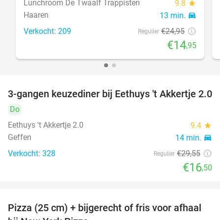
Lunchroom De Twaalf Trappisten
9.8
star
Haaren
13 min.
directions_car
Verkocht: 209
€24
,95
Regulier
€14
,95
3-gangen keuzediner bij Eethuys 't Akkertje 2.0
44%
Do
Eethuys 't Akkertje 2.0
9.4
star
Geffen
14 min.
directions_car
Verkocht: 328
€29
,55
Regulier
€16
,50
Pizza (25 cm) + bijgerecht of fris voor afhaal
48%