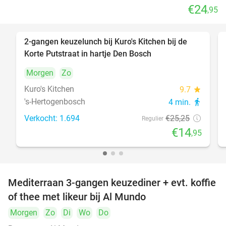
€24
,95
2-gangen keuzelunch bij Kuro's Kitchen bij de
41%
Korte Putstraat in hartje Den Bosch
Morgen
Zo
Kuro's Kitchen
9.7
star
's-Hertogenbosch
4 min.
directions_walk
Verkocht: 1.694
€25
,25
Regulier
€14
,95
Mediterraan 3-gangen keuzediner + evt. koffie
27%
of thee met likeur bij Al Mundo
Morgen
Zo
Di
Wo
Do