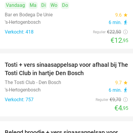
Vandaag
Ma
Di
Wo
Do
Bar en Bodega De Unie
9.6
star
's-Hertogenbosch
6 min.
directions_walk
Verkocht: 418
€22
,50
Regulier
€12
,95
Tosti + vers sinaasappelsap voor afhaal bij The
49%
Tosti Club in hartje Den Bosch
The Tosti Club - Den Bosch
9.7
star
's-Hertogenbosch
6 min.
directions_walk
Verkocht: 757
€9
,70
Regulier
€4
,95
Belegd broodje + vers sinaasappelsap voor