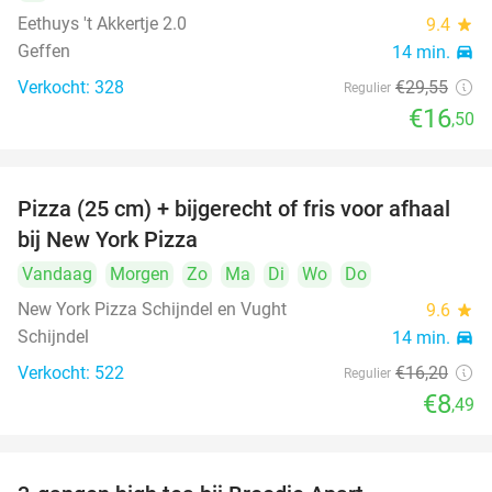
Eethuys 't Akkertje 2.0
9.4
star
Geffen
14 min.
directions_car
Verkocht: 328
€29
,55
Regulier
€16
,50
Pizza (25 cm) + bijgerecht of fris voor afhaal
48%
bij New York Pizza
Vandaag
Morgen
Zo
Ma
Di
Wo
Do
New York Pizza Schijndel en Vught
9.6
star
Schijndel
14 min.
directions_car
Verkocht: 522
€16
,20
Regulier
€8
,49