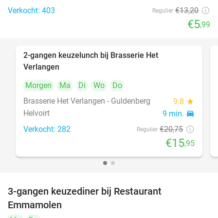
Verkocht: 403
€13
,20
Regulier
€5
,99
2-gangen keuzelunch bij Brasserie Het
23%
Verlangen
Morgen
Ma
Di
Wo
Do
Brasserie Het Verlangen - Guldenberg
9.8
star
Helvoirt
9 min.
directions_car
Verkocht: 282
€20
,75
Regulier
€15
,95
3-gangen keuzediner bij Restaurant
27%
Emmamolen