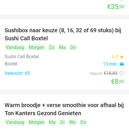
€35
,90
Sushibox naar keuze (8, 16, 32 of 69 stuks) bij
53%
Sushi Call Boxtel
Vandaag
Morgen
Zo
Ma
Do
Sushi Call Boxtel
9.3
star
Boxtel
13 min.
directions_car
Verkocht: 65
€18
,85
Regulier
€8
,95
Warm broodje + verse smoothie voor afhaal bij
43%
Ton Kanters Gezond Genieten
Vandaag
Morgen
Ma
Di
Wo
Do