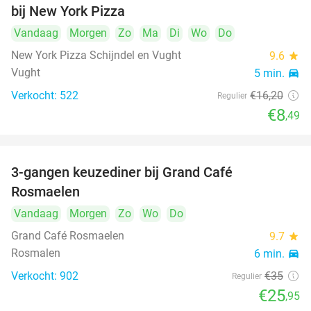
bij New York Pizza
Vandaag
Morgen
Zo
Ma
Di
Wo
Do
New York Pizza Schijndel en Vught
9.6
star
Vught
5 min.
directions_car
Verkocht: 522
€16
,20
Regulier
€8
,49
3-gangen keuzediner bij Grand Café
26%
Rosmaelen
Vandaag
Morgen
Zo
Wo
Do
Grand Café Rosmaelen
9.7
star
Rosmalen
6 min.
directions_car
Verkocht: 902
€35
Regulier
€25
,95