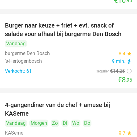
€10
,95
Burger naar keuze + friet + evt. snack of
37%
salade voor afhaal bij burgerme Den Bosch
Vandaag
burgerme Den Bosch
8.4
star
's-Hertogenbosch
9 min.
directions_walk
Verkocht: 61
€14
,25
Regulier
€8
,95
4-gangendiner van de chef + amuse bij
39%
KASerne
Vandaag
Morgen
Zo
Di
Wo
Do
KASerne
9.7
star