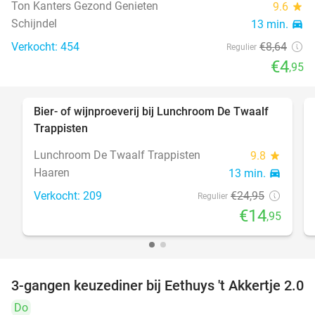
Ton Kanters Gezond Genieten
9.6
star
Schijndel
13 min.
directions_car
Verkocht: 454
€8
,64
Regulier
€4
,95
Bier- of wijnproeverij bij Lunchroom De Twaalf
40%
Trappisten
Lunchroom De Twaalf Trappisten
9.8
star
Haaren
13 min.
directions_car
Verkocht: 209
€24
,95
Regulier
€14
,95
3-gangen keuzediner bij Eethuys 't Akkertje 2.0
44%
Do