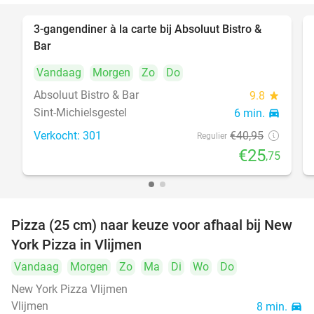
3-gangendiner à la carte bij Absoluut Bistro &
37%
Bar
Vandaag
Morgen
Zo
Do
Absoluut Bistro & Bar
9.8
star
Sint-Michielsgestel
6 min.
directions_car
Verkocht: 301
€40
,95
Regulier
€25
,75
Pizza (25 cm) naar keuze voor afhaal bij New
55%
York Pizza in Vlijmen
Vandaag
Morgen
Zo
Ma
Di
Wo
Do
New York Pizza Vlijmen
Vlijmen
8 min.
directions_car