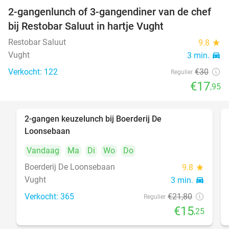
2-gangenlunch of 3-gangendiner van de chef
40%
bij Restobar Saluut in hartje Vught
Restobar Saluut
9.8
star
Vught
3 min.
directions_car
Verkocht: 122
€30
Regulier
€17
,95
2-gangen keuzelunch bij Boerderij De
30%
Loonsebaan
Vandaag
Ma
Di
Wo
Do
Boerderij De Loonsebaan
9.8
star
Vught
3 min.
directions_car
Verkocht: 365
€21
,80
Regulier
€15
,25