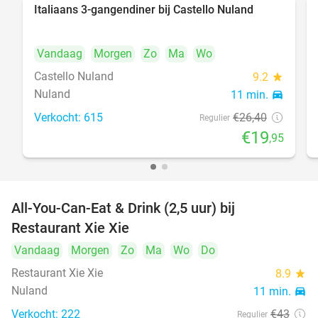
Italiaans 3-gangendiner bij Castello Nuland
24%
Vandaag
Morgen
Zo
Ma
Wo
Castello Nuland
9.2
star
Nuland
11 min.
directions_car
Verkocht: 615
€26
,40
Regulier
€19
,95
All-You-Can-Eat & Drink (2,5 uur) bij
17%
Restaurant Xie Xie
Vandaag
Morgen
Zo
Ma
Wo
Do
Restaurant Xie Xie
8.9
star
Nuland
11 min.
directions_car
Verkocht: 222
€43
Regulier