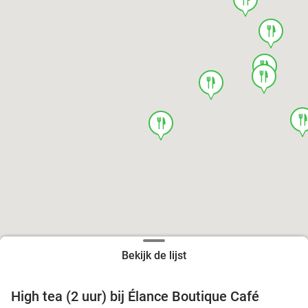
food
food
food
food
foo
food
Bekijk de lijst
High tea (2 uur) bij Élance Boutique Café
44%