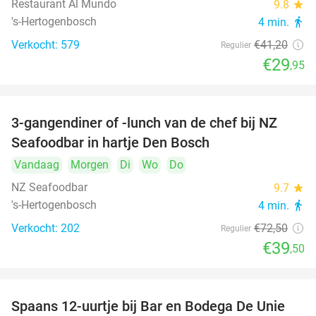
Restaurant Al Mundo
9.8
star
's-Hertogenbosch
4 min.
directions_walk
Verkocht: 579
€41
,20
Regulier
€29
,95
3-gangendiner of -lunch van de chef bij NZ
46%
Seafoodbar in hartje Den Bosch
Vandaag
Morgen
Di
Wo
Do
NZ Seafoodbar
9.7
star
's-Hertogenbosch
4 min.
directions_walk
Verkocht: 202
€72
,50
Regulier
€39
,50
Spaans 12-uurtje bij Bar en Bodega De Unie
42%