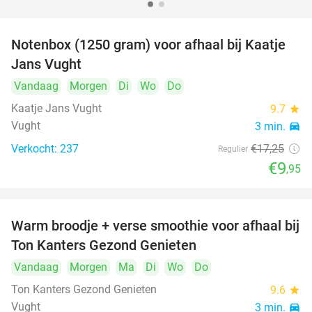
Notenbox (1250 gram) voor afhaal bij Kaatje
42%
Jans Vught
Vandaag
Morgen
Di
Wo
Do
Kaatje Jans Vught
9.7
star
Vught
3 min.
directions_car
Verkocht: 237
€17
,25
Regulier
€9
,95
Warm broodje + verse smoothie voor afhaal bij
43%
Ton Kanters Gezond Genieten
Vandaag
Morgen
Ma
Di
Wo
Do
Ton Kanters Gezond Genieten
9.6
star
Vught
3 min.
directions_car