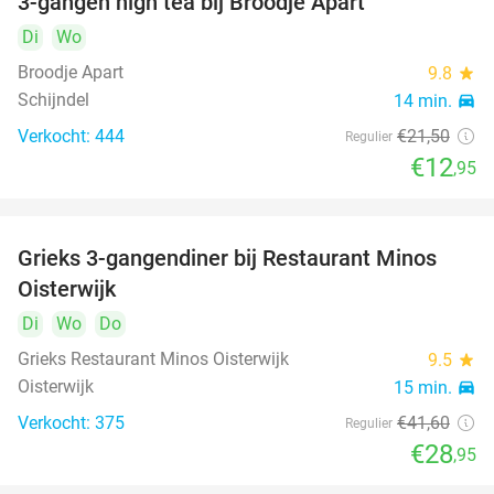
3-gangen high tea bij Broodje Apart
40%
Di
Wo
Broodje Apart
9.8
star
Schijndel
14 min.
directions_car
Verkocht: 444
€21
,50
Regulier
€12
,95
Grieks 3-gangendiner bij Restaurant Minos
30%
Oisterwijk
Di
Wo
Do
Grieks Restaurant Minos Oisterwijk
9.5
star
Oisterwijk
15 min.
directions_car
Verkocht: 375
€41
,60
Regulier
€28
,95