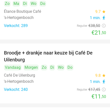
Zo
Ma
Di
Wo
Do
Élance Boutique Café
9.7
star
's-Hertogenbosch
1 min.
directions_walk
Verkocht: 289
€38
,50
Regulier
€21
,50
Broodje + drankje naar keuze bij Café De
34%
Uilenburg
Vandaag
Morgen
Zo
Di
Wo
Do
Café De Uilenburg
9.8
star
's-Hertogenbosch
1 min.
directions_walk
Verkocht: 240
€17
,45
Regulier
€11
,50