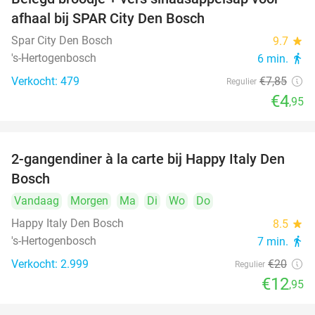
37%
afhaal bij SPAR City Den Bosch
Spar City Den Bosch
9.7
star
's-Hertogenbosch
6 min.
directions_walk
Verkocht: 479
€7
,85
Regulier
€4
,95
2-gangendiner à la carte bij Happy Italy Den
35%
Bosch
Vandaag
Morgen
Ma
Di
Wo
Do
Happy Italy Den Bosch
8.5
star
's-Hertogenbosch
7 min.
directions_walk
Verkocht: 2.999
€20
Regulier
€12
,95