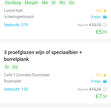
Vandaag
Morgen
Ma
Di
Wo
Do
Lunch-hart
9.6
star
's-Hertogenbosch
3 min.
directions_car
Verkocht: 379
€10
,15
Regulier
€5
,95
3 proefglazen wijn of speciaalbier +
51%
borrelplank
Di
Do
Café 't Zonneke Rosmalen
9.9
star
Rosmalen
3 min.
directions_car
Verkocht: 155
€15
,25
Regulier
€7
,50