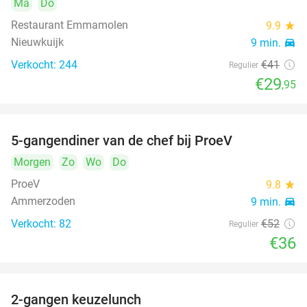
Ma
Do
Restaurant Emmamolen
9.9
star
Nieuwkuijk
9 min.
directions_car
Verkocht: 244
€41
Regulier
€29
,95
5-gangendiner van de chef bij ProeV
31%
Morgen
Zo
Wo
Do
ProeV
9.8
star
Ammerzoden
9 min.
directions_car
Verkocht: 82
€52
Regulier
€36
2-gangen keuzelunch
38%