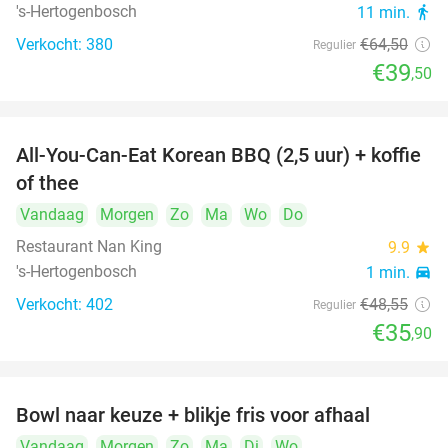
's-Hertogenbosch
11 min.
directions_walk
Verkocht: 380
€64
,50
Regulier
€39
,50
All-You-Can-Eat Korean BBQ (2,5 uur) + koffie
26%
of thee
Vandaag
Morgen
Zo
Ma
Wo
Do
Restaurant Nan King
9.9
star
's-Hertogenbosch
1 min.
directions_car
Verkocht: 402
€48
,55
Regulier
€35
,90
Bowl naar keuze + blikje fris voor afhaal
51%
Vandaag
Morgen
Zo
Ma
Di
Wo