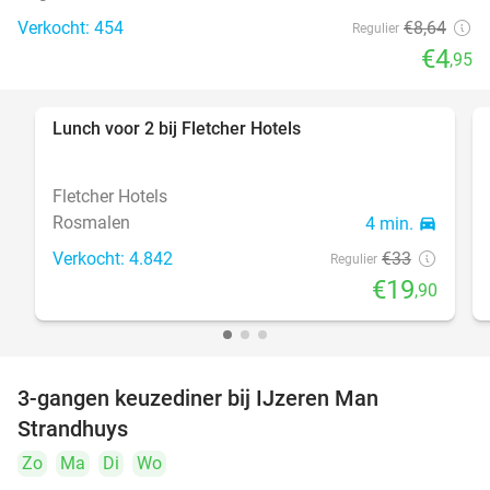
Verkocht: 454
€8
,64
Regulier
€4
,95
Lunch voor 2 bij Fletcher Hotels
40%
Fletcher Hotels
Rosmalen
4 min.
directions_car
Verkocht: 4.842
€33
Regulier
€19
,90
3-gangen keuzediner bij IJzeren Man
29%
Strandhuys
Zo
Ma
Di
Wo