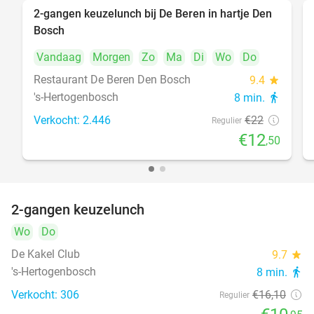
2-gangen keuzelunch bij De Beren in hartje Den
43%
Bosch
Vandaag
Morgen
Zo
Ma
Di
Wo
Do
Restaurant De Beren Den Bosch
9.4
star
's-Hertogenbosch
8 min.
directions_walk
Verkocht: 2.446
€22
Regulier
€12
,50
2-gangen keuzelunch
32%
Wo
Do
De Kakel Club
9.7
star
's-Hertogenbosch
8 min.
directions_walk
Verkocht: 306
€16
,10
Regulier