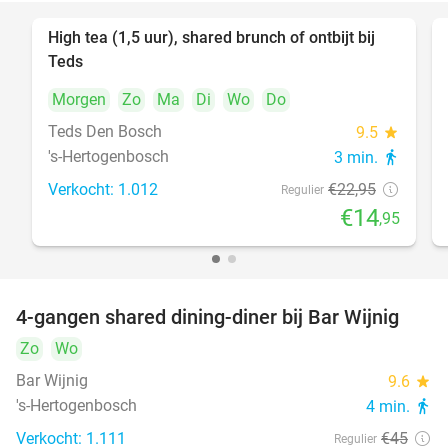
High tea (1,5 uur), shared brunch of ontbijt bij
35%
Teds
Morgen
Zo
Ma
Di
Wo
Do
Teds Den Bosch
9.5
star
's-Hertogenbosch
3 min.
directions_walk
Verkocht: 1.012
€22
,95
Regulier
€14
,95
4-gangen shared dining-diner bij Bar Wijnig
45%
Zo
Wo
Bar Wijnig
9.6
star
's-Hertogenbosch
4 min.
directions_walk
Verkocht: 1.111
€45
Regulier