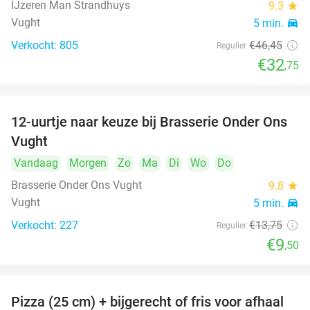
IJzeren Man Strandhuys
9.3
star
Vught
5 min.
directions_car
Verkocht: 805
€46
,45
Regulier
€32
,75
12-uurtje naar keuze bij Brasserie Onder Ons
31%
Vught
Vandaag
Morgen
Zo
Ma
Di
Wo
Do
Brasserie Onder Ons Vught
9.8
star
Vught
5 min.
directions_car
Verkocht: 227
€13
,75
Regulier
€9
,50
Pizza (25 cm) + bijgerecht of fris voor afhaal
48%