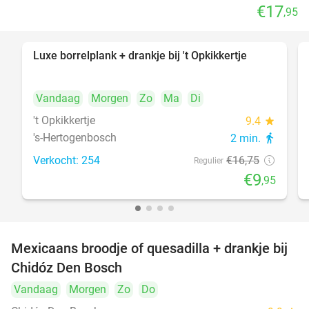
€17
,95
Luxe borrelplank + drankje bij 't Opkikkertje
41%
Vandaag
Morgen
Zo
Ma
Di
't Opkikkertje
9.4
star
's-Hertogenbosch
2 min.
directions_walk
Verkocht: 254
€16
,75
Regulier
€9
,95
Mexicaans broodje of quesadilla + drankje bij
37%
Chidóz Den Bosch
Vandaag
Morgen
Zo
Do