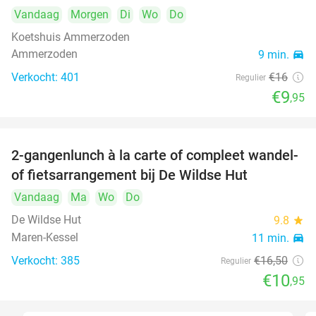
Vandaag
Morgen
Di
Wo
Do
Koetshuis Ammerzoden
Ammerzoden
9 min.
directions_car
Verkocht: 401
€16
Regulier
€9
,95
2-gangenlunch à la carte of compleet wandel-
34%
of fietsarrangement bij De Wildse Hut
Vandaag
Ma
Wo
Do
De Wildse Hut
9.8
star
Maren-Kessel
11 min.
directions_car
Verkocht: 385
€16
,50
Regulier
€10
,95