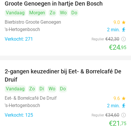
Groote Genoegen in hartje Den Bosch
Vandaag
Morgen
Zo
Wo
Do
Bierbistro Groote Genoegen
9.0
star
's-Hertogenbosch
2 min.
directions_walk
Verkocht: 271
€42
,30
Regulier
€24
,95
2-gangen keuzediner bij Eet- & Borrelcafé De
37%
Druif
Vandaag
Zo
Di
Wo
Do
Eet- & Borrelcafé De Druif
9.6
star
's-Hertogenbosch
2 min.
directions_walk
Verkocht: 125
€34
,60
Regulier
€21
,75