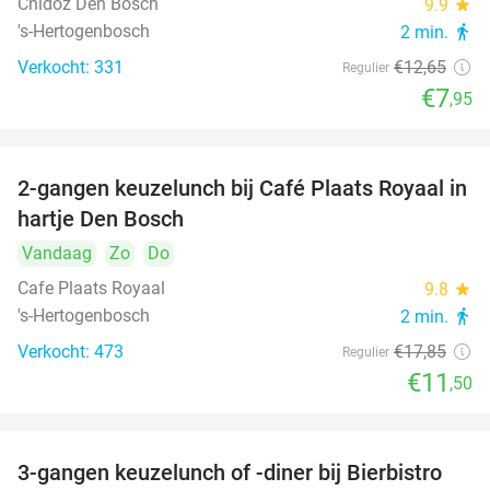
Chidóz Den Bosch
9.9
star
's-Hertogenbosch
2 min.
directions_walk
Verkocht: 331
€12
,65
Regulier
€7
,95
2-gangen keuzelunch bij Café Plaats Royaal in
36%
hartje Den Bosch
Vandaag
Zo
Do
Cafe Plaats Royaal
9.8
star
's-Hertogenbosch
2 min.
directions_walk
Verkocht: 473
€17
,85
Regulier
€11
,50
3-gangen keuzelunch of -diner bij Bierbistro
41%