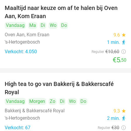
Maaltijd naar keuze om af te halen bij Oven
48%
Aan, Kom Eraan
Vandaag
Ma
Di
Wo
Do
Oven Aan, Kom Eraan
9.6
star
's-Hertogenbosch
1 min.
directions_walk
Verkocht: 4.050
€10
,60
Regulier
€5
,50
High tea to go van Bakkerij & Bakkerscafé
40%
Royal
Vandaag
Morgen
Zo
Di
Wo
Do
Bakkerij & Bakkerscafé Royal
9.3
star
's-Hertogenbosch
2 min.
directions_walk
Verkocht: 67
€30
Regulier