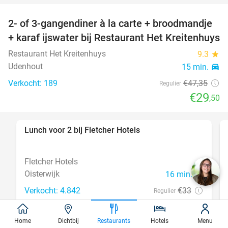
2- of 3-gangendiner à la carte + broodmandje
38%
+ karaf ijswater bij Restaurant Het Kreitenhuys
Restaurant Het Kreitenhuys
9.3
star
Udenhout
15 min.
directions_car
Verkocht: 189
€47
,35
Regulier
€29
,50
Lunch voor 2 bij Fletcher Hotels
40%
Fletcher Hotels
Oisterwijk
16 min.
directions_car
Verkocht: 4.842
€33
Regulier
€19
,90
Home
Dichtbij
Restaurants
Hotels
Menu