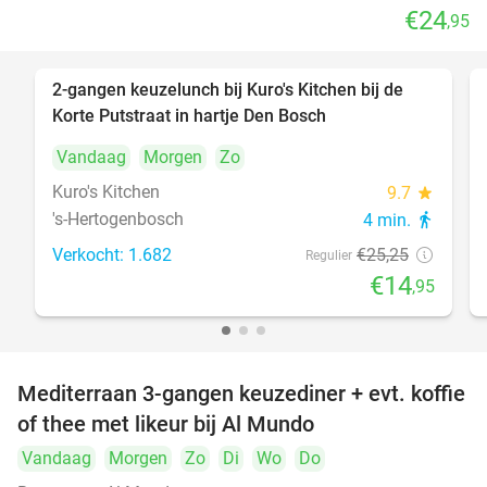
€24
,95
2-gangen keuzelunch bij Kuro's Kitchen bij de
41%
Korte Putstraat in hartje Den Bosch
Vandaag
Morgen
Zo
Kuro's Kitchen
9.7
star
's-Hertogenbosch
4 min.
directions_walk
Verkocht: 1.682
€25
,25
Regulier
€14
,95
Mediterraan 3-gangen keuzediner + evt. koffie
27%
of thee met likeur bij Al Mundo
Vandaag
Morgen
Zo
Di
Wo
Do