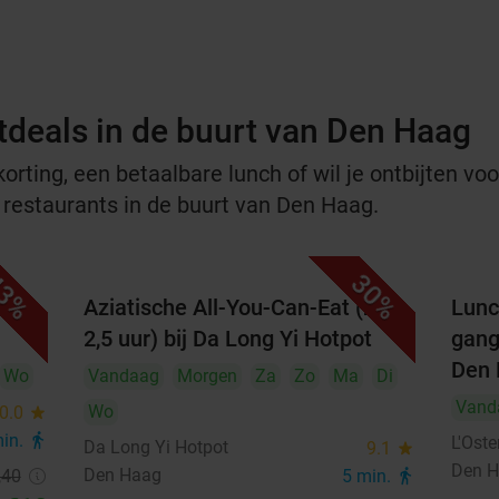
tdeals in de buurt van Den Haag
rting, een betaalbare lunch of wil je ontbijten voor
e restaurants in de buurt van Den Haag.
3%
30%
je
Aziatische All-You-Can-Eat (2 of
Lunc
2,5 uur) bij Da Long Yi Hotpot
gang
Den
Wo
Vandaag
Morgen
Za
Zo
Ma
Di
Vand
Wo
0.0
star
min.
directions_walk
L'Ost
Da Long Yi Hotpot
9.1
star
Den 
Den Haag
,40
5 min.
directions_walk