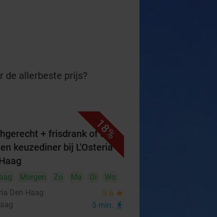
 de allerbeste prijs?
18%
hgerecht + frisdrank of 3-
en keuzediner bij L'Osteria
 Haag
aag
Morgen
Zo
Ma
Di
Wo
eria Den Haag
9.6
star
Haag
5 min.
directions_walk