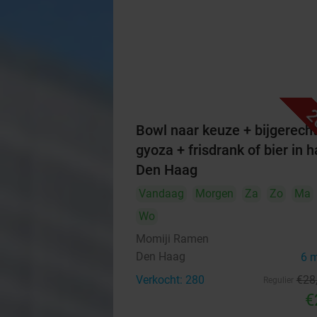
2
Bowl naar keuze + bijgerecht
gyoza + frisdrank of bier in h
Den Haag
Vandaag
Morgen
Za
Zo
Ma
Wo
Momiji Ramen
Den Haag
6 
Verkocht: 280
€28
Regulier
€