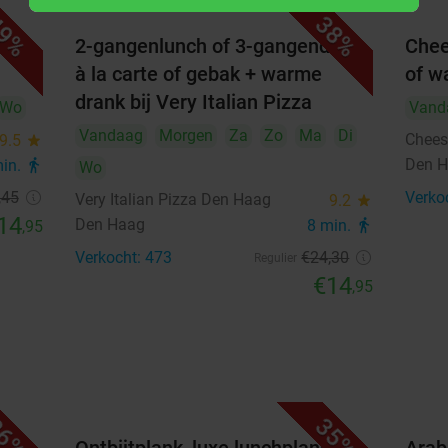
9%
38%
3
4
5
6
7
8
9
2-gangenlunch of 3-gangendiner
Chee
à la carte of gebak + warme
of w
10
11
12
13
14
15
16
drank bij Very Italian Pizza
Wo
Vand
17
18
19
20
21
22
23
Vandaag
Morgen
Za
Zo
Ma
Di
Chee
9.5
star
Den 
min.
directions_walk
24
25
26
27
28
29
30
Wo
,45
Verko
Very Italian Pizza Den Haag
9.2
star
31
14
Den Haag
8 min.
directions_walk
,95
Verkocht: 473
€24
,30
september 2026
Regulier
€14
,95
Ma
Di
Wo
Do
Vr
Za
Zo
1
2
3
4
5
6
7
8
9
10
11
12
13
6%
35%
14
15
16
17
18
19
20