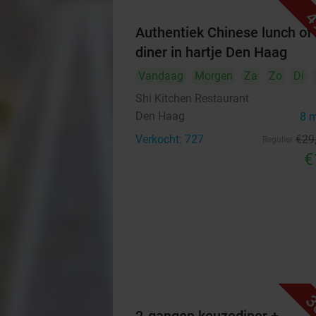
4
Authentiek Chinese lunch of
diner in hartje Den Haag
Vandaag
Morgen
Za
Zo
Di
Shi Kitchen Restaurant
Den Haag
8 
Verkocht: 727
€29
Regulier
€
3