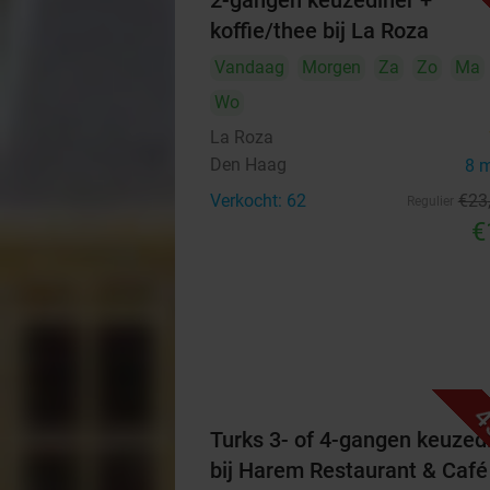
2-gangen keuzediner +
koffie/thee bij La Roza
Vandaag
Morgen
Za
Zo
Ma
Wo
La Roza
Den Haag
8 
Verkocht: 62
€23
Regulier
€
4
Turks 3- of 4-gangen keuzed
bij Harem Restaurant & Café