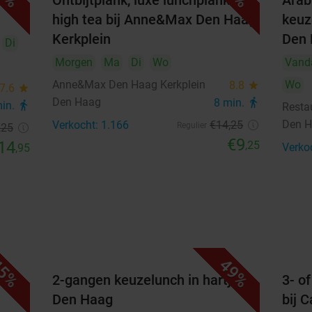
Ontbijtplank, luxe lunchplank of
Arab
high tea bij Anne&Max Den Haag
keuze
21
22
23
24
25
26
27
Kerkplein
Den
Di
28
29
30
Morgen
Ma
Di
Wo
Vand
Anne&Max Den Haag Kerkplein
Wo
oktober 2026
8.8
star
7.6
star
Den Haag
8 min.
directions_walk
min.
directions_walk
Resta
Ma
Di
Wo
Do
Vr
Za
Zo
Den 
Verkocht: 1.166
€14
,25
Regulier
,25
€9
1
2
3
4
14
,25
Verko
,95
5
6
7
8
9
10
11
12
13
14
15
16
17
18
19
20
21
22
23
24
25
5%
49%
26
27
28
29
30
31
iner
2-gangen keuzelunch in hartje
3- o
Den Haag
bij C