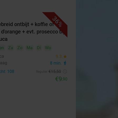
36%
breid ontbijt + koffie of thee
 d'orange + evt. prosecco bij
uca
en
Za
Zo
Ma
Di
Wo
ca
9.3
star
Haag
8 min.
directions_walk
cht: 108
€15
,50
Regulier
€9
,90