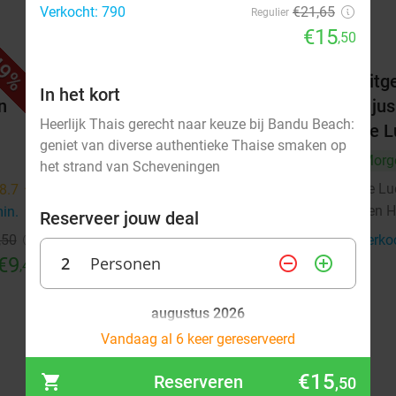
Verkocht: 790
€21,65
Regulier
€15
,50
9%
47%
 40
3-gangen keuzediner bij De Luca
Uitge
In het kort
n
in hartje Den Haag
+ jus
Heerlijk Thais gerecht naar keuze bij Bandu Beach:
De L
Vandaag
Morgen
Za
Zo
Ma
Di
geniet van diverse authentieke Thaise smaken op
Morg
Wo
het strand van Scheveningen
De Lu
8.7
star
De Luca
9.3
star
Den 
min.
directions_walk
Den Haag
8 min.
directions_walk
Reserveer jouw deal
,50
Verko
Verkocht: 515
€46
,50
Regulier
€9
2
Personen
remove_circle_outline
add_circle_outline
€24
,40
,50
augustus 2026
Vandaag al 6 keer gereserveerd
Ma
Di
Wo
Do
Vr
Za
Zo
€15
Reserveren
,50
1
2