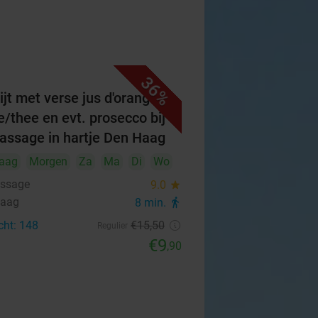
36%
ijt met verse jus d'orange +
ie/thee en evt. prosecco bij
assage in hartje Den Haag
aag
Morgen
Za
Ma
Di
Wo
ssage
9.0
star
Haag
8 min.
directions_walk
cht: 148
€15
,50
Regulier
€9
,90