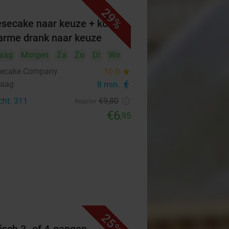
29%
secake naar keuze + koude
arme drank naar keuze
aag
Morgen
Za
Zo
Di
Wo
secake Company
10.0
star
Haag
8 min.
directions_walk
cht: 311
€9
,80
Regulier
€6
,95
25%