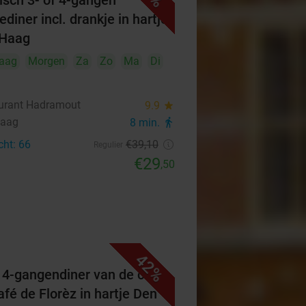
isch 3- of 4-gangen
diner incl. drankje in hartje
 Haag
aag
Morgen
Za
Zo
Ma
Di
urant Hadramout
9.9
star
Haag
8 min.
directions_walk
cht: 66
€39
,10
Regulier
€29
,50
42%
f 4-gangendiner van de chef
afé de Florèz in hartje Den