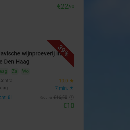
€22
,90
39%
avische wijnproeverij in
je Den Haag
aag
Za
Wo
Central
10.0
star
Haag
7 min.
directions_walk
cht: 81
€16
,50
Regulier
€10