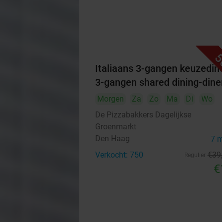
5
Italiaans 3-gangen keuzedine
3-gangen shared dining-dine
Morgen
Za
Zo
Ma
Di
Wo
De Pizzabakkers Dagelijkse
Groenmarkt
Den Haag
7 
Verkocht: 750
€39
Regulier
€