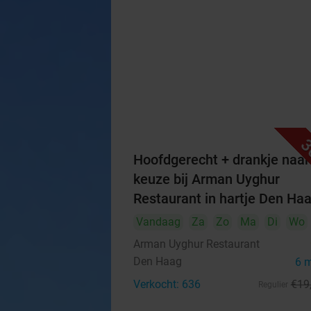
3
Hoofdgerecht + drankje naar
keuze bij Arman Uyghur
Restaurant in hartje Den Ha
Vandaag
Za
Zo
Ma
Di
Wo
Arman Uyghur Restaurant
Den Haag
6 
Verkocht: 636
€19
Regulier