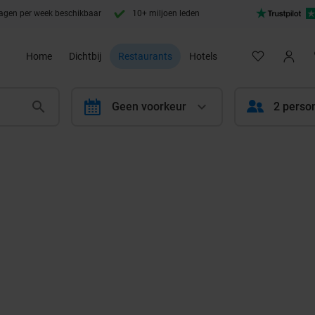
agen per week beschikbaar
10+ miljoen leden
Home
Dichtbij
Restaurants
Hotels
calendar
Geen voorkeur
2 perso