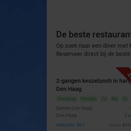
De beste restauran
Op zoek naar een diner met ko
Reserveer direct bij de best
4
2-gangen keuzelunch in hart
Den Haag
Vandaag
Morgen
Zo
Ma
Di
Sereno Den Haag
1
Den Haag
2 
Verkocht: 367
€17
Regulier