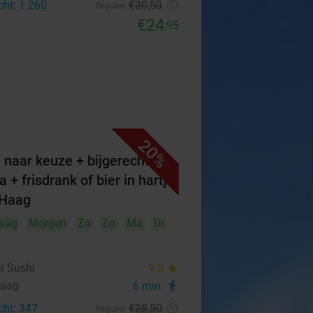
cht: 1.260
€30
,50
Regulier
€24
,95
20%
 naar keuze + bijgerecht of
 + frisdrank of bier in hartje
 Haag
aag
Morgen
Za
Zo
Ma
Di
i Sushi
9.3
star
Haag
6 min.
directions_walk
cht: 347
€28
,50
Regulier