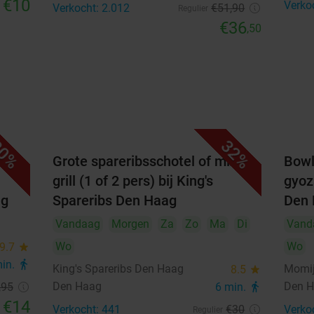
€10
Verko
Verkocht: 2.012
€51
,90
Regulier
€36
,50
0%
32%
Grote spareribsschotel of mixed
Bowl
grill (1 of 2 pers) bij King's
gyoza
ag
Spareribs Den Haag
Den
Vandaag
Morgen
Za
Zo
Ma
Di
Vand
Wo
Wo
9.7
star
min.
directions_walk
King's Spareribs Den Haag
Momij
8.5
star
Den Haag
Den 
,95
6 min.
directions_walk
€14
Verkocht: 441
€30
Verko
Regulier