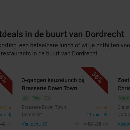
tdeals in de buurt van Dordrecht
rting, een betaalbare lunch of wil je ontbijten voor
 restaurants in de buurt van Dordrecht.
8%
36%
 bij
3-gangen keuzelunch bij
Zoet
Brasserie Down Town
Chri
Zo
Wo
Do
Vand
Brasserie Down Town
Christ
9.7
star
9.7
star
Dordrecht
Dordr
min.
directions_walk
11 min.
directions_walk
€40
Verkocht: 50
€31
,35
Verko
Regulier