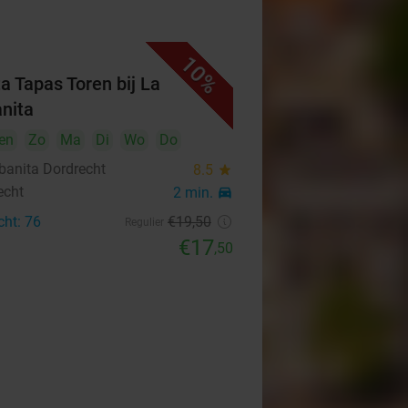
10%
ta Tapas Toren bij La
nita
en
Zo
Ma
Di
Wo
Do
banita Dordrecht
8.5
star
echt
2 min.
directions_car
cht: 76
€19
,50
Regulier
€17
,50