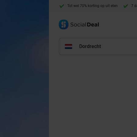
Tot wel 70% korting op uit eten
7 d
Dordrecht