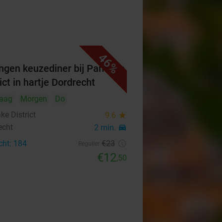
46%
ngen keuzediner bij Pancake
ict in hartje Dordrecht
aag
Morgen
Do
ke District
9.6
star
echt
2 min.
directions_car
cht: 184
€23
Regulier
€12
,50