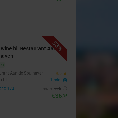
33%
 wine bij Restaurant Aan de
haven
en
urant Aan de Spuihaven
9.6
star
echt
1 min.
directions_car
cht: 173
€55
Regulier
€36
,95