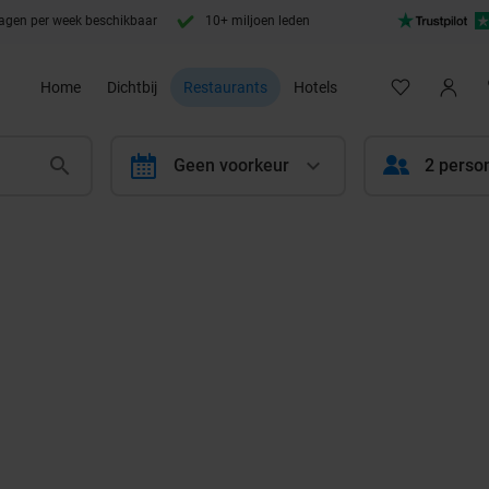
agen per week beschikbaar
10+ miljoen leden
Home
Dichtbij
Restaurants
Hotels
calendar
Geen voorkeur
2 perso