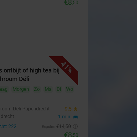
€8
,50
41%
 ontbijt of high tea bij
hroom Déli
aag
Morgen
Zo
Ma
Di
Wo
room Déli Papendrecht
9.5
star
drecht
1 min.
directions_car
cht: 222
€14
,50
Regulier
€8
,50