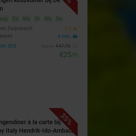
ngen keuzediner bij De
n
aag
Zo
Ma
Di
Wo
Do
ren Zwijndrecht
9.5
star
drecht
4 min.
directions_car
cht: 853
€47
,70
Regulier
€25
,95
35%
ngendiner à la carte bij
y Italy Hendrik-Ido-Ambacht