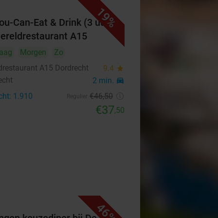
19%
You-Can-Eat & Drink (3 uur)
Wereldrestaurant A15
aag
Morgen
Zo
drestaurant A15 Dordrecht
9.4
star
echt
2 min.
directions_car
cht: 1.910
€46
,50
Regulier
€37
,50
46%