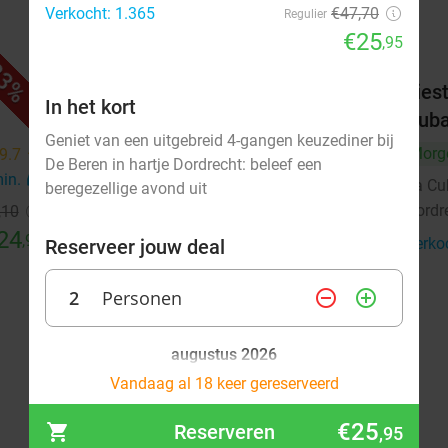
Verkocht: 1.365
€47,70
Regulier
€25
,95
3%
12%
 à la
2-gangendiner à la carte bij
Fies
In het kort
Bregje Dordrecht
Cuba
Geniet van een uitgebreid 4-gangen keuzediner bij
Vandaag
Morgen
Zo
Ma
Di
Wo
Morg
9.7
star
De Beren in hartje Dordrecht: beleef een
min.
directions_car
Do
La Cu
beregezellige avond uit
Dordr
,10
Bregje Dordrecht
9.2
star
24
,95
Dordrecht
2 min.
directions_car
Verko
Reserveer jouw deal
Verkocht: 603
€17
Regulier
2
Personen
remove_circle_outline
add_circle_outline
€14
,95
augustus 2026
Vandaag al 18 keer gereserveerd
Ma
Di
Wo
Do
Vr
Za
Zo
€25
Reserveren
,95
1
2