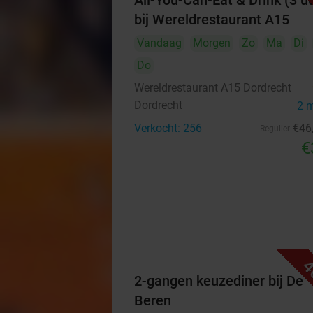
All-You-Can-Eat & Drink (3 u
bij Wereldrestaurant A15
Vandaag
Morgen
Zo
Ma
Di
Do
Wereldrestaurant A15 Dordrecht
Dordrecht
2 
Verkocht: 256
€46
Regulier
€
4
2-gangen keuzediner bij De
Beren