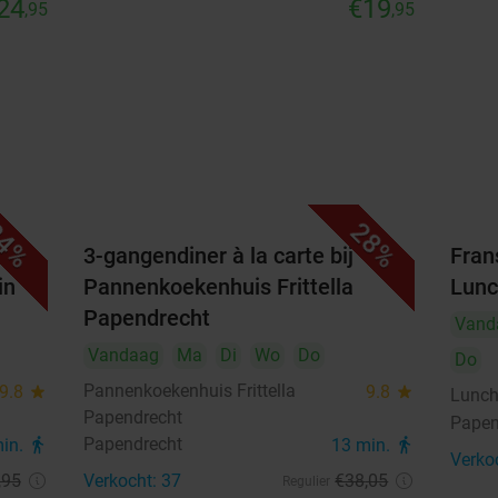
24
€19
,95
,95
4%
28%
3-gangendiner à la carte bij
Frans
in
Pannenkoekenhuis Frittella
Lunc
Papendrecht
Vand
Vandaag
Ma
Di
Wo
Do
Do
Pannenkoekenhuis Frittella
9.8
star
9.8
star
Lunch
Papendrecht
Papen
Papendrecht
min.
directions_walk
13 min.
directions_walk
Verko
,95
Verkocht: 37
€38
,05
Regulier