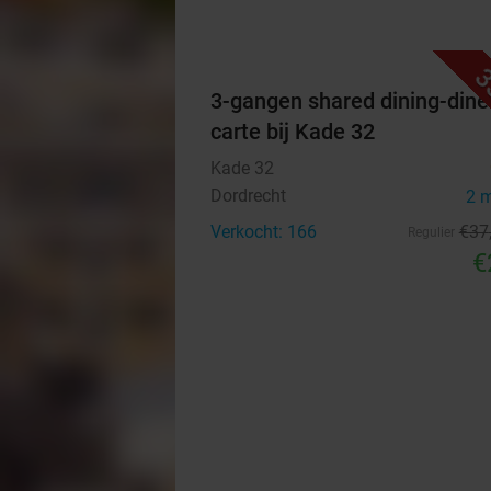
3
3-gangen shared dining-diner
carte bij Kade 32
Kade 32
Dordrecht
2 
Verkocht: 166
€37
Regulier
€