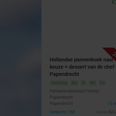
€
3
Hollandse pannenkoek naar
keuze + dessert van de chef 
Papendrecht
Vandaag
Ma
Di
Wo
Do
Pannenkoekenhuis Frittella
Papendrecht
Papendrecht
13 
Verkocht: 188
€21
Regulier