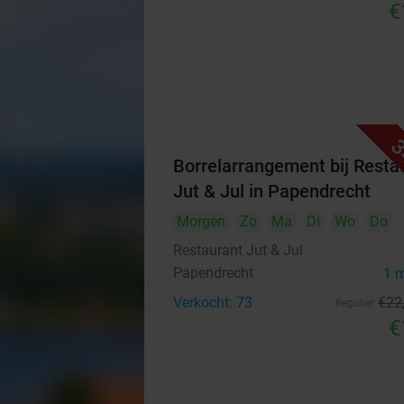
€
3
Borrelarrangement bij Resta
Jut & Jul in Papendrecht
Morgen
Zo
Ma
Di
Wo
Do
Restaurant Jut & Jul
Papendrecht
1 
Verkocht: 73
€22
Regulier
€