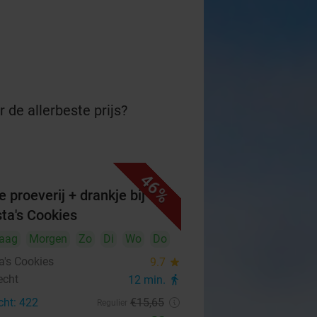
 de allerbeste prijs?
46%
e proeverij + drankje bij
sta's Cookies
aag
Morgen
Zo
Di
Wo
Do
a's Cookies
9.7
star
echt
12 min.
directions_walk
cht: 422
€15
,65
Regulier