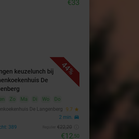
€33
44%
ngen keuzelunch bij
enkoekenhuis De
enberg
en
Zo
Ma
Di
Wo
Do
nkoekenhuis De Langenberg
9.7
star
2 min.
directions_car
cht: 389
€22
,20
Regulier
€12
,50