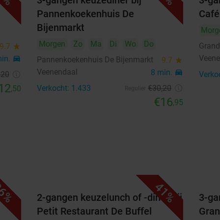
3-gangen keuzediner bij
3-ga
21
22
23
24
25
26
27
Pannenkoekenhuis De
Café
28
29
30
Bijenmarkt
Morg
Morgen
Zo
Ma
Di
Wo
Do
Grand
9.7
star
oktober 2026
Veene
min.
directions_car
Pannenkoekenhuis De Bijenmarkt
9.7
star
Ma
Di
Wo
Do
Vr
Za
Zo
Veenendaal
8 min.
directions_car
,20
Verko
12
1
2
3
4
Verkocht: 1.433
€30
,20
,50
Regulier
€16
,95
5
6
7
8
9
10
11
12
13
14
15
16
17
18
19
20
21
22
23
24
25
26
27
28
29
30
31
6%
41%
laat
2-gangen keuzelunch of -diner bij
3-ga
Highlights
Petit Restaurant De Buffel
Gran