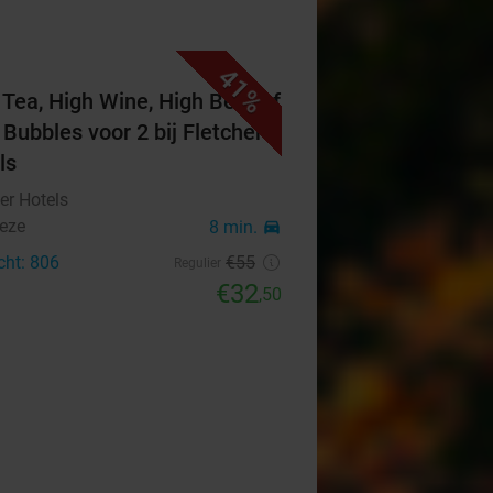
41%
 Tea, High Wine, High Beer of
 Bubbles voor 2 bij Fletcher
ls
er Hotels
eze
8 min.
directions_car
cht: 806
€55
Regulier
€32
,50