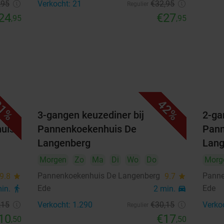
,95
Verkocht: 21
€32
,95
Regulier
24
€27
,95
,95
1%
42%
3-gangen keuzediner bij
2-ga
huis
Pannenkoekenhuis De
Pann
Langenberg
Lang
Morgen
Zo
Ma
Di
Wo
Do
Morg
Pannenkoekenhuis De Langenberg
Panne
9.8
star
9.7
star
Ede
Ede
min.
directions_walk
2 min.
directions_car
,15
Verkocht: 1.290
€30
,15
Verko
Regulier
10
€17
,50
,50