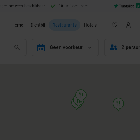
agen per week beschikbaar
10+ miljoen leden
Home
Dichtbij
Restaurants
Hotels
calendar
Geen voorkeur
2 perso
food
food
food
food