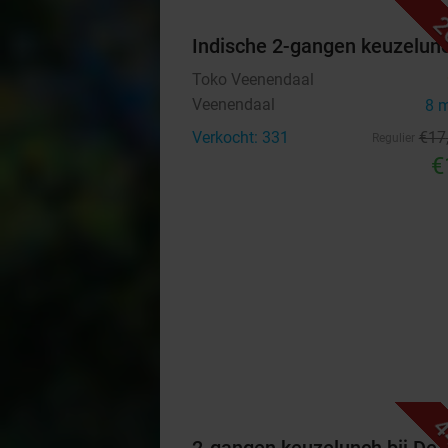
2
Indische 2-gangen keuzelun
Toko Veenendaal
Veenendaal
8 
Verkocht: 331
€17
Regulier
€
4