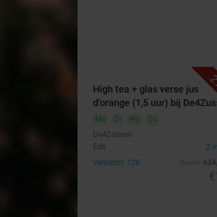
2
High tea + glas verse jus
d’orange (1,5 uur) bij De4Zu
Ma
Di
Wo
Do
De4Zussen
Ede
2 
Verkocht: 126
€24
Regulier
€