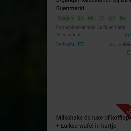
2-gangen keuzelunch bij De
Bijenmarkt
Morgen
Zo
Ma
Di
Wo
Do
Pannenkoekenhuis De Bijenmarkt
Veenendaal
8 
Verkocht: 475
€22
Regulier
€
3
Milkshake de luxe of koffiep
+ Luikse wafel in hartje