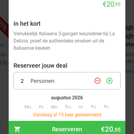
€20
,95
0%
42%
In het kort
els
3-gangendiner bij Fletcher Hotels
High
Verrukkelijk Italiaans 3-gangen keuzediner bij La
High
Fletcher Hotels
Delizia: proef de authentieke smaken uit de
Hote
Wolfheze
min.
directions_car
8 min.
directions_car
Italiaanse keuken
Fletch
€33
Verkocht: 13.648
€39
Regulier
Wolfh
19
€22
,90
,50
Reserveer jouw deal
Verko
2
Personen
remove_circle_outline
add_circle_outline
augustus 2026
Ma
Di
Wo
Do
Vr
Za
Zo
Vandaag al 15 keer gereserveerd
1
2
€20
Reserveren
,95