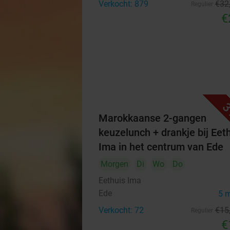
Verkocht: 879
€32
Regulier
€
3
Marokkaanse 2-gangen
keuzelunch + drankje bij Eet
Ima in het centrum van Ede
Morgen
Di
Wo
Do
Eethuis Ima
Ede
5 
Verkocht: 72
€15
Regulier
€