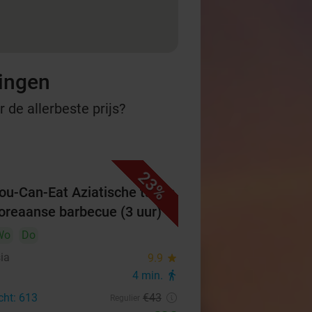
ningen
 de allerbeste prijs?
23%
You-Can-Eat Aziatische tapas
oreaanse barbecue (3 uur)
Wo
Do
ia
9.9
star
4 min.
directions_walk
cht: 613
€43
Regulier