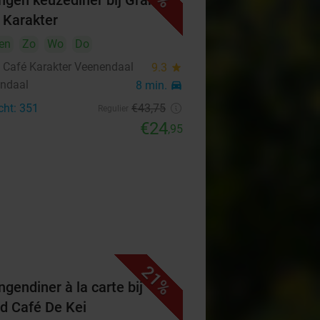
ngen keuzediner bij Grand
 Karakter
en
Zo
Wo
Do
 Café Karakter Veenendaal
9.3
star
ndaal
8 min.
directions_car
cht: 351
€43
,75
Regulier
€24
,95
21%
ngendiner à la carte bij
d Café De Kei