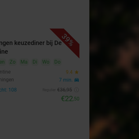
39%
ngen keuzediner bij De
ine
en
Zo
Ma
Di
Wo
Do
ntine
9.4
star
ningen
7 min.
directions_car
cht: 108
€36
,95
Regulier
€22
,50