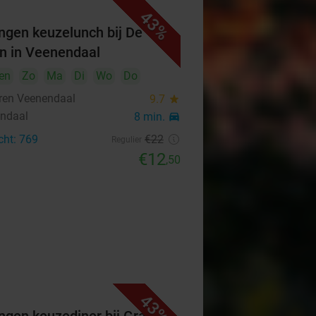
43%
ngen keuzelunch bij De
n in Veenendaal
en
Zo
Ma
Di
Wo
Do
ren Veenendaal
9.7
star
ndaal
8 min.
directions_car
cht: 769
€22
Regulier
€12
,50
43%