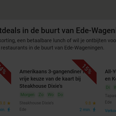
tdeals in de buurt van Ede-Wage
rting, een betaalbare lunch of wil je ontbijten voor
e restaurants in de buurt van Ede-Wageningen.
4%
15%
met
Amerikaans 3-gangendiner met
All-
vrije keuze van de kaart bij
en K
Steakhouse Dixie's
Di
Morgen
Zo
Wo
Do
Tapas
Ede
Steakhouse Dixie's
9.8
star
9.8
star
Ede
min.
directions_walk
2 min.
directions_walk
Verko