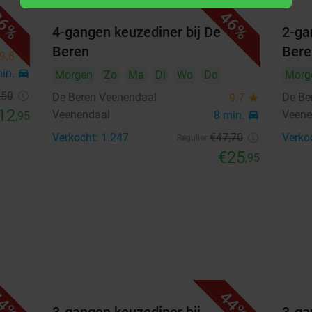
3
4
5
6
7
8
9
6%
46%
ch
4-gangen keuzediner bij De
2-ga
10
11
12
13
14
15
16
Beren
Bere
9.8
star
17
18
19
20
21
22
23
min.
directions_car
Morgen
Zo
Ma
Di
Wo
Do
Morg
,50
24
25
26
27
28
29
30
De Beren Veenendaal
De Be
9.7
star
12
Veenendaal
Veene
8 min.
directions_car
,95
31
Verkocht: 1.247
€47
,70
Verko
Regulier
€25
,95
september 2026
Ma
Di
Wo
Do
Vr
Za
Zo
1
2
3
4
5
6
7
8
9
10
11
12
13
14
15
16
17
18
19
20
4%
44%