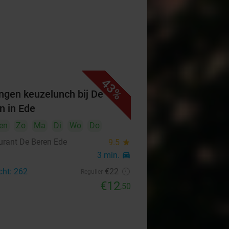
43%
ngen keuzelunch bij De
n in Ede
en
Zo
Ma
Di
Wo
Do
urant De Beren Ede
9.5
star
3 min.
directions_car
cht: 262
€22
Regulier
€12
,50