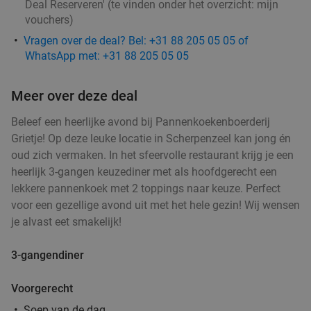
Deal Reserveren' (te vinden onder het overzicht:
mijn
Stan Arnhem
9.7
star
vouchers
)
Arnhem
20 min.
directions_car
Vragen over de deal? Bel: +31 88 205 05 05 of
Verkocht: 1.612
€33
,45
Regulier
WhatsApp met: +31 88 205 05 05
€19
,50
Meer over deze deal
2-gangen keuzelunch in hartje Arnhem
37%
Beleef een heerlijke avond bij Pannenkoekenboerderij
Grietje! Op deze leuke locatie in Scherpenzeel kan jong én
oud zich vermaken. In het sfeervolle restaurant krijg je een
Wo
Do
Vr
heerlijk 3-gangen keuzediner met als hoofdgerecht een
Yi Mian Soju
9.8
star
lekkere pannenkoek met 2 toppings naar keuze. Perfect
Arnhem
20 min.
directions_car
voor een gezellige avond uit met het hele gezin! Wij wensen
Verkocht: 167
€15
,90
je alvast eet smakelijk!
Regulier
€9
,95
3-gangendiner
Voorgerecht
2-gangenlunch bij Restaurant GIGI in hartje
Soep van de dag