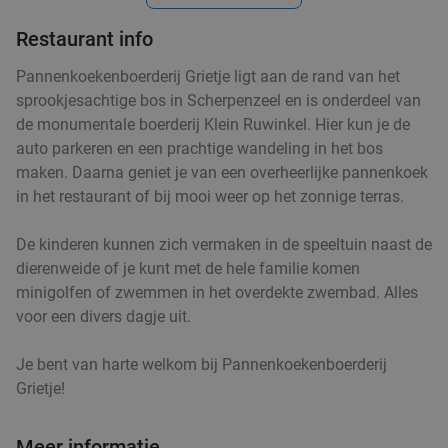
Vandaag
Morgen
Wo
Restaurant info
Troya Arnhem
8.1
star
Arnhem
20 min.
directions_car
Pannenkoekenboerderij Grietje ligt aan de rand van het
sprookjesachtige bos in Scherpenzeel en is onderdeel van
Verkocht: 814
€34
,10
Regulier
de monumentale boerderij Klein Ruwinkel. Hier kun je de
€21
,95
auto parkeren en een prachtige wandeling in het bos
maken. Daarna geniet je van een overheerlijke pannenkoek
in het restaurant of bij mooi weer op het zonnige terras.
4-gangendiner of -lunch van de chef in het
16%
centrum van Arnhem
De kinderen kunnen zich vermaken in de speeltuin naast de
dierenweide of je kunt met de hele familie komen
Wo
Do
Zo
minigolfen of zwemmen in het overdekte zwembad. Alles
Bistro Bar 7th
9.7
star
voor een divers dagje uit.
Arnhem
20 min.
directions_car
Je bent van harte welkom bij Pannenkoekenboerderij
Verkocht: 380
€42
,50
Regulier
Grietje!
€35
,50
Meer informatie