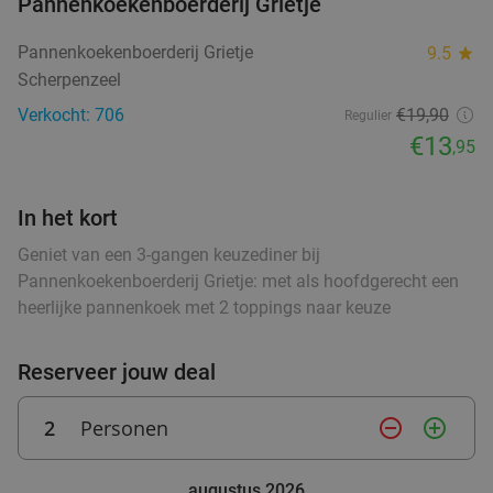
Pannenkoekenboerderij Grietje
2-gangendiner à la carte bij Happy Italy
35%
food
food
Pannenkoekenboerderij Grietje
9.5
star
Arnhem
Scherpenzeel
Vandaag
Morgen
Wo
Do
Vr
Za
Zo
Verkocht: 706
€19,90
Regulier
Happy Italy Arnhem
8.6
star
€13
,95
Arnhem
20 min.
directions_car
Verkocht: 3.939
€20
Regulier
In het kort
€12
,95
Geniet van een 3-gangen keuzediner bij
Pannenkoekenboerderij Grietje: met als hoofdgerecht een
heerlijke pannenkoek met 2 toppings naar keuze
3-gangen keuzediner + brood vooraf bij
41%
Pinoccio de Korenmarkt
Reserveer jouw deal
Vandaag
Morgen
Wo
Do
Vr
Za
Zo
Pinoccio de Korenmarkt Arnhem
9.2
star
2
Personen
remove_circle_outline
add_circle_outline
Arnhem
20 min.
directions_car
Verkocht: 968
€33
,95
Regulier
augustus 2026