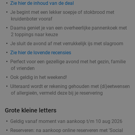
Lunchcafé Geniet in de Weerd
9.8
star
Zie hier de inhoud van de deal
Arnhem
20 min.
directions_car
Je begint met een lekker soepje of stokbrood met
Verkocht: 38
€10
kruidenboter vooraf
Regulier
€6
,50
Daarna geniet je van een overheerlijke pannenkoek met
2 toppings naar keuze
Je sluit de avond af met verrukkelijk ijs met slagroom
Fiesta Tapas Toren bij La Cubanita
10%
Zie hier de lovende recensies
Morgen
Wo
Do
Vr
Perfect voor een gezellige avond met het gezin, familie
of vrienden
La Cubanita Arnhem
Ook geldig in het weekend!
Arnhem
20 min.
directions_car
Uiteraard wordt er rekening gehouden met (di)eetwensen
Verkocht: 71
€19
,50
Regulier
of allergieën, vermeld deze bij je reservering
€17
,50
Grote kleine letters
2-gangen keuzediner bij Stan Arnhem
42%
Geldig vanaf moment van aankoop t/m 10 aug 2026
Reserveren:
na aankoop online reserveren met 'Social
Vandaag
Morgen
Wo
Do
Vr
Za
Zo