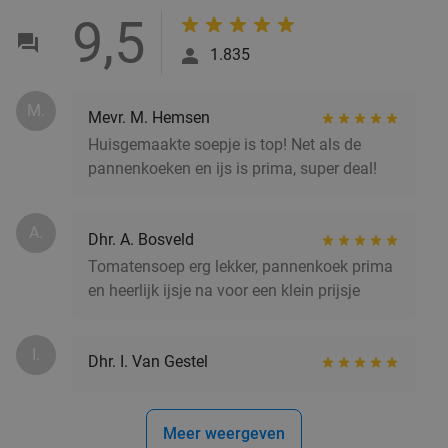
IVEAU Burgers & Wijnbar
9.0
star
9,5
Arnhem
20 min.
directions_car
1.835
Verkocht: 419
€24
,95
Regulier
€16
M.
Mevr. M. Hemsen
Huisgemaakte soepje is top! Net als de
3-gangen keuzediner in hartje Arnhem
48%
pannenkoeken en ijs is prima, super deal!
Morgen
Wo
A.
Dhr. A. Bosveld
Café/Restaurant Verheyden
9.4
star
Tomatensoep erg lekker, pannenkoek prima
Arnhem
20 min.
directions_car
en heerlijk ijsje na voor een klein prijsje
Verkocht: 928
€58
Regulier
€29
,95
I.
Dhr. I. Van Gestel
Turks 3-gangen keuzediner bij Troya
36%
Meer weergeven