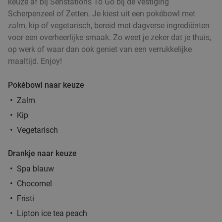
keuze af bij Senstations To Go bij de vestiging
IVEAU Burgers & Wijnbar
9.0
star
Scherpenzeel of Zetten. Je kiest uit een pokébowl met
Arnhem
20 min.
directions_car
zalm, kip of vegetarisch, bereid met dagverse ingrediënten
voor een overheerlijke smaak. Zo weet je zeker dat je thuis,
Verkocht: 419
€24
,95
Regulier
op werk of waar dan ook geniet van een verrukkelijke
€16
maaltijd. Enjoy!
3-gangen keuzediner in hartje Arnhem
48%
Pokébowl naar keuze
Zalm
Di
Wo
Kip
Vegetarisch
Café/Restaurant Verheyden
9.4
star
Arnhem
20 min.
directions_car
Drankje naar keuze
Verkocht: 924
€58
Regulier
Spa blauw
€29
,95
Chocomel
Fristi
Lipton ice tea peach