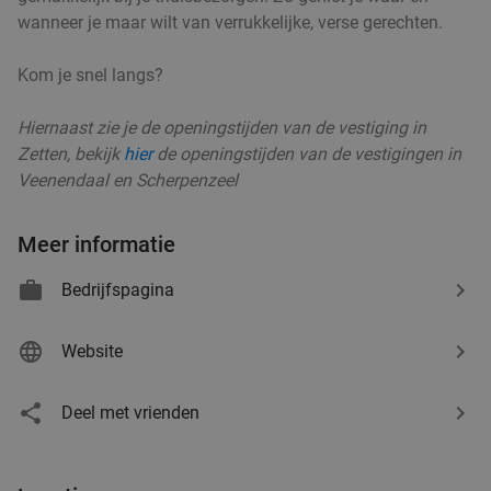
wanneer je maar wilt van verrukkelijke, verse gerechten.
Kom je snel langs?
Warme drank + zoete snack naar keuze (enkel
35%
of 10-strippenkaart) bij SPAR city Zutphen
Hiernaast zie je de openingstijden van de vestiging in
Zetten, bekijk
hier
de openingstijden van de vestigingen in
Vandaag
Morgen
Di
Wo
Do
Vr
Za
Veenendaal en Scherpenzeel
SPAR city Zutphen
9.8
star
Arnhem
20 min.
directions_car
Meer informatie
Verkocht: 94
€4
,55
Regulier
€2
Bedrijfspagina
,95
Website
Warme drank + zoete snack naar keuze (enkel
35%
of 10-strippenkaart) bij SPAR City Enschede
Deel met vrienden
Vandaag
Morgen
Di
Wo
Do
Vr
Za
SPAR City Enschede
9.7
star