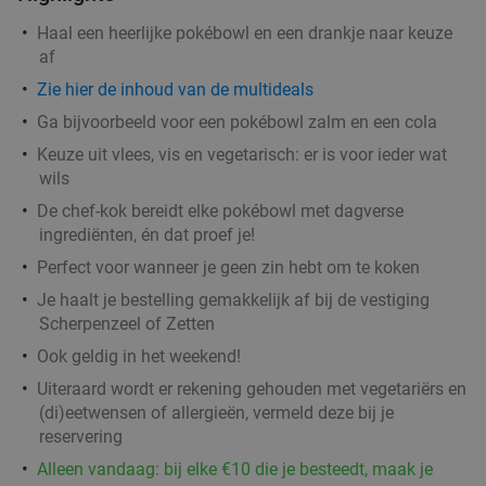
2-gangenlunch bij Restaurant GIGI in hartje
43%
Haal een heerlijke pokébowl en een drankje naar keuze
Arnhem
af
Di
Wo
Do
Vr
Za
Zie hier de inhoud van de multideals
Restaurant GIGI Arnhem
9.0
star
Ga bijvoorbeeld voor een pokébowl zalm en een cola
Arnhem
20 min.
directions_car
Keuze uit vlees, vis en vegetarisch: er is voor ieder wat
wils
Verkocht: 100
€22
Regulier
€12
,50
De chef-kok bereidt elke pokébowl met dagverse
ingrediënten, én dat proef je!
Perfect voor wanneer je geen zin hebt om te koken
Indiaas 3-gangendiner naar keuze bij
34%
Je haalt je bestelling gemakkelijk af bij de vestiging
Scherpenzeel of Zetten
Dhamaka Indian Restaurant
Ook geldig in het weekend!
Vandaag
Morgen
Di
Wo
Do
Vr
Za
Uiteraard wordt er rekening gehouden met vegetariërs en
Dhamaka Indian Restaurant
9.6
star
(di)eetwensen of allergieën, vermeld deze bij je
Arnhem
20 min.
directions_car
reservering
Verkocht: 351
€32
Regulier
Alleen vandaag: bij elke €10 die je besteedt, maak je