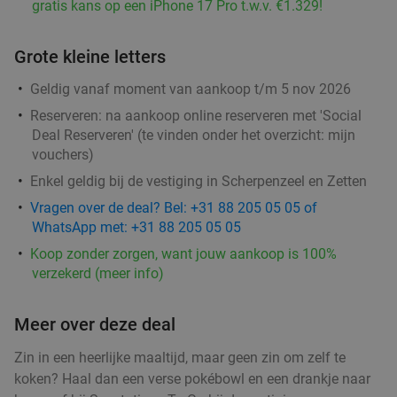
€21
gratis kans op een iPhone 17 Pro t.w.v. €1.329!
Grote kleine letters
All-You-Can-Eat wereldgerechten +
25%
Geldig vanaf moment van aankoop t/m 5 nov 2026
drankpakket + koffie of thee bij Bleeckerstreet
Reserveren:
na aankoop online reserveren met 'Social
Arnhem
Deal Reserveren' (te vinden onder het overzicht:
mijn
vouchers
)
Vandaag
Morgen
Di
Wo
Do
Vr
Za
Enkel geldig bij de vestiging in Scherpenzeel en Zetten
Bleeckerstreet Arnhem
9.8
star
Arnhem
20 min.
directions_car
Vragen over de deal? Bel: +31 88 205 05 05 of
WhatsApp met: +31 88 205 05 05
Verkocht: 408
€64
,15
Regulier
Koop zonder zorgen, want jouw aankoop is 100%
€48
verzekerd (meer info)
Meer over deze deal
(Vega)burger + friet met mayonaise + salade
36%
in hartje Arnhem
Zin in een heerlijke maaltijd, maar geen zin om zelf te
koken? Haal dan een verse pokébowl en een drankje naar
Vandaag
Wo
Do
Vr
Za