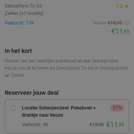
Sensations To Go
9.6
star
food
2-gangendiner à la carte bij Happy Italy
35%
food
Zetten (+1 locatie)
Arnhem
Verkocht: 139
€18,95
Regulier
€11
Vandaag
Morgen
Di
Wo
Do
Vr
Za
,95
Happy Italy Arnhem
8.6
star
Arnhem
20 min.
directions_car
In het kort
Verkocht: 3.929
€20
Regulier
Geniet van een heerlijke pokébowl en een drankje naar
€12
,95
keuze om af te halen bij Sensations To Go in Scherpenzeel
en Zetten
3-gangen keuzediner + brood vooraf bij
41%
Reserveer jouw deal
Pinoccio de Korenmarkt
Locatie Scherpenzeel: Pokebowl +
37%
Vandaag
Morgen
Di
Wo
Do
Vr
Za
drankje naar keuze
Pinoccio de Korenmarkt Arnhem
9.2
star
€11
Verkocht: 46
€18,95
,95
Arnhem
20 min.
directions_car