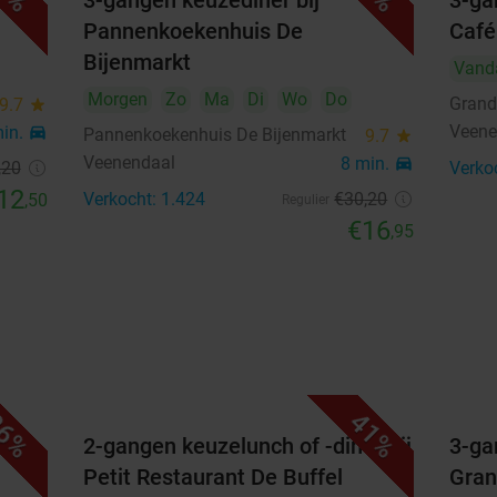
3-gangen keuzediner bij
3-ga
Pannenkoekenhuis De
Café
Large Box (48 stuks) locatie
34%
Bijenmarkt
Vand
Zetten
Morgen
Zo
Ma
Di
Wo
Do
Grand
9.7
star
€32
Verkocht: 53
€49,95
,95
Veene
min.
directions_car
Pannenkoekenhuis De Bijenmarkt
9.7
star
Veenendaal
8 min.
directions_car
,20
Verko
12
Verkocht: 1.424
€30
,20
,50
Beschikbaarheid
Regulier
€16
,95
2
Personen
remove_circle_outline
add_circle_outline
augustus 2026
Ma
Di
Wo
Do
Vr
Za
Zo
1
2
6%
41%
laat
2-gangen keuzelunch of -diner bij
3-ga
3
4
5
6
7
8
9
Petit Restaurant De Buffel
Gran