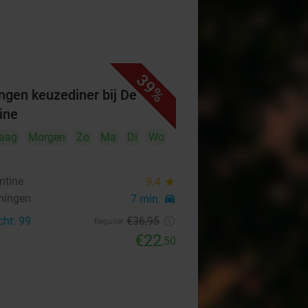
39%
ngen keuzediner bij De
ine
aag
Morgen
Zo
Ma
Di
Wo
ntine
9.4
star
ningen
7 min.
directions_car
cht: 99
€36
,95
Regulier
€22
,50