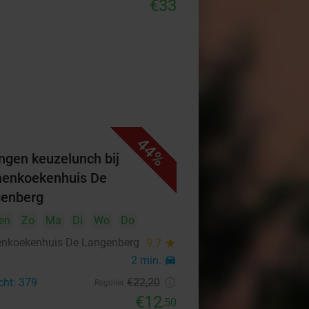
€33
44%
ngen keuzelunch bij
enkoekenhuis De
enberg
en
Zo
Ma
Di
Wo
Do
nkoekenhuis De Langenberg
9.7
star
2 min.
directions_car
cht: 379
€22
,20
Regulier
€12
,50