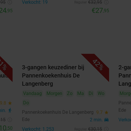
,95
Verkocht: 19
€32
,95
Regulier
24
€27
,95
,95
1%
42%
3-gangen keuzediner bij
2-ga
huis
Pannenkoekenhuis De
Pann
Langenberg
Lang
Vandaag
Morgen
Zo
Ma
Di
Wo
Morg
Do
Panne
9.8
star
Ede
min.
directions_walk
Pannenkoekenhuis De Langenberg
9.7
star
Ede
,15
2 min.
directions_car
Verko
10
,50
Verkocht: 1.253
€30
,15
Regulier