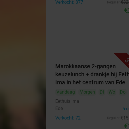
Verkocht: 877
€32
Regulier
€
3
Marokkaanse 2-gangen
keuzelunch + drankje bij Eet
Ima in het centrum van Ede
Vandaag
Morgen
Di
Wo
Do
Eethuis Ima
Ede
5 
Verkocht: 72
€15
Regulier
€