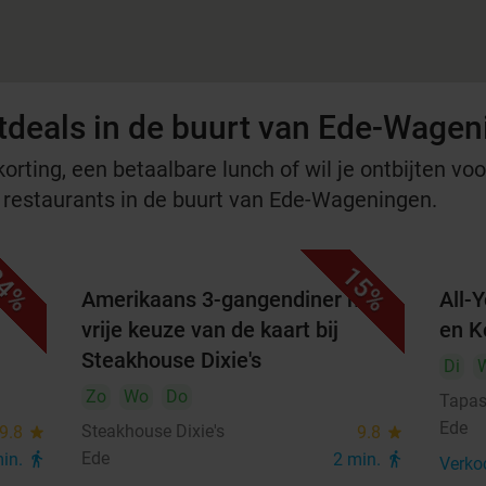
tdeals in de buurt van Ede-Wage
rting, een betaalbare lunch of wil je ontbijten voor
e restaurants in de buurt van Ede-Wageningen.
4%
15%
met
Amerikaans 3-gangendiner met
All-
vrije keuze van de kaart bij
en K
Steakhouse Dixie's
Di
Zo
Wo
Do
Tapas
Ede
Steakhouse Dixie's
9.8
star
9.8
star
Ede
min.
directions_walk
2 min.
directions_walk
Verko