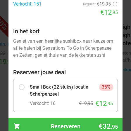
Verkocht: 151
€19,95
Regulier
€12
,95
0%
42%
els
3-gangendiner bij Fletcher Hotels
High
In het kort
High
Fletcher Hotels
Geniet van een heerlijke sushibox naar keuze om
Hote
Wolfheze
min.
directions_car
8 min.
directions_car
af te halen bij Sensations To Go in Scherpenzeel
Fletch
€33
Verkocht: 13.519
€39
Regulier
en Zetten: geniet thuis van de lekkerste sushi
Wolfh
19
€22
,90
,50
Verko
Reserveer jouw deal
Small Box (22 stuks) locatie
35%
Scherpenzeel
€12
Verkocht: 16
€19,95
,95
Small Box (22 stuks) locatie
€32
35%
Reserveren
,95