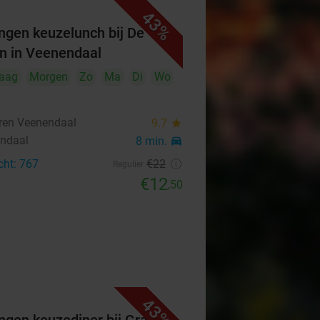
43%
ngen keuzelunch bij De
n in Veenendaal
aag
Morgen
Zo
Ma
Di
Wo
ren Veenendaal
9.7
star
ndaal
8 min.
directions_car
cht: 767
€22
Regulier
€12
,50
43%