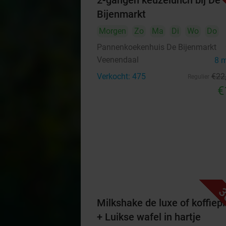
2-gangen keuzelunch bij De
Bijenmarkt
Morgen
Zo
Ma
Di
Wo
Do
Pannenkoekenhuis De Bijenmarkt
Veenendaal
8 
Verkocht: 475
€22
Regulier
€
3
Milkshake de luxe of koffiep
+ Luikse wafel in hartje