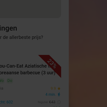
ningen
 de allerbeste prijs?
23%
You-Can-Eat Aziatische tapas
oreaanse barbecue (3 uur)
Wo
Do
ia
9.9
star
4 min.
directions_walk
cht: 602
€43
Regulier