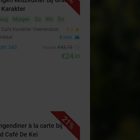
ngen keuzediner bij Grand
 Karakter
aag
Morgen
Zo
Wo
Do
 Café Karakter Veenendaal
9.3
star
ndaal
8 min.
directions_car
cht: 343
€43
,75
Regulier
€24
,95
21%
ngendiner à la carte bij
d Café De Kei