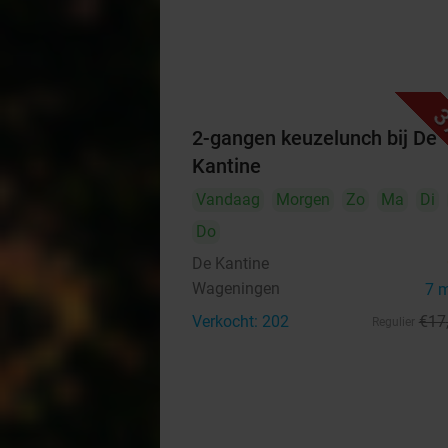
3
2-gangen keuzelunch bij De
Kantine
Vandaag
Morgen
Zo
Ma
Di
Do
De Kantine
Wageningen
7 
Verkocht: 202
€17
Regulier