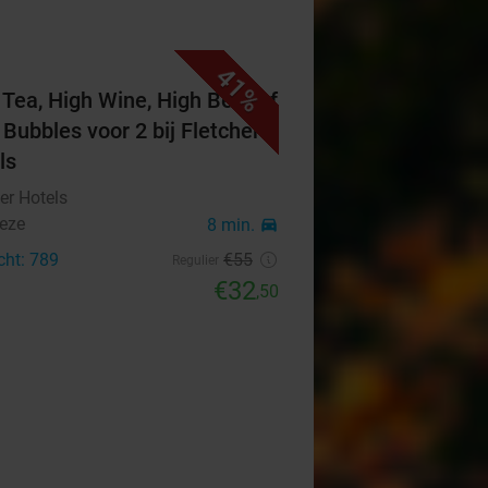
41%
 Tea, High Wine, High Beer of
 Bubbles voor 2 bij Fletcher
ls
er Hotels
eze
8 min.
directions_car
cht: 789
€55
Regulier
€32
,50