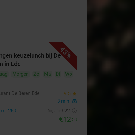
43%
ngen keuzelunch bij De
n in Ede
aag
Morgen
Zo
Ma
Di
Wo
urant De Beren Ede
9.5
star
3 min.
directions_car
cht: 260
€22
Regulier
€12
,50