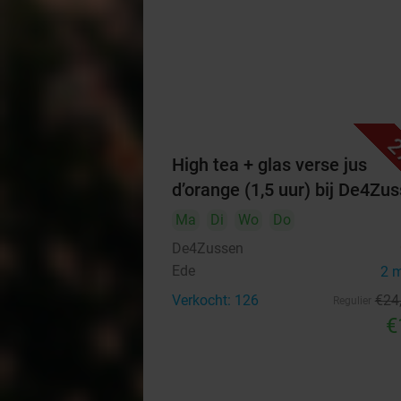
2
High tea + glas verse jus
d’orange (1,5 uur) bij De4Zu
Ma
Di
Wo
Do
De4Zussen
Ede
2 
Verkocht: 126
€24
Regulier
€