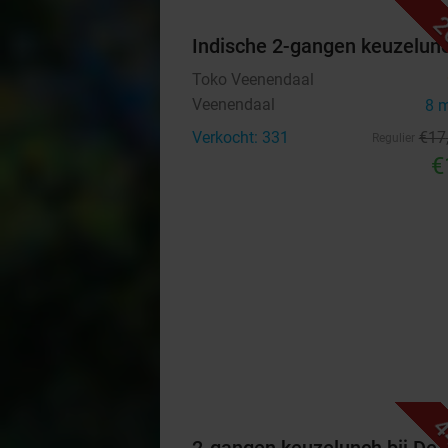
2
Indische 2-gangen keuzelun
Toko Veenendaal
Veenendaal
8 
Verkocht: 331
€17
Regulier
€
4