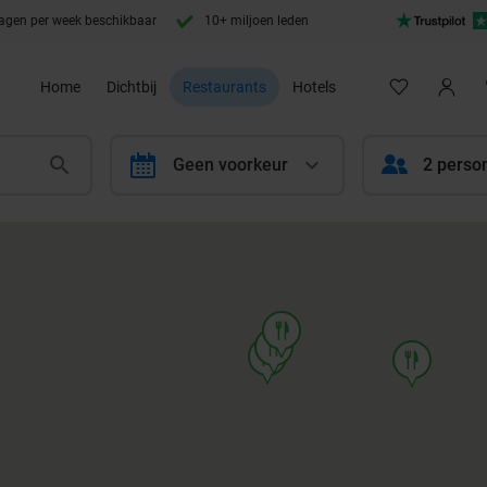
agen per week beschikbaar
10+ miljoen leden
Home
Dichtbij
Restaurants
Hotels
calendar
Geen voorkeur
2 perso
food
food
food
food