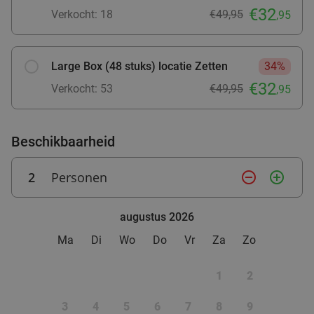
€32
Di
Wo
Do
Verkocht: 18
€49,95
,95
Lunchcafé Geniet in de Weerd
9.8
star
Arnhem
20 min.
directions_car
Large Box (48 stuks) locatie Zetten
34%
Verkocht: 38
€10
Regulier
€32
Verkocht: 53
€49,95
,95
€6
,50
Beschikbaarheid
Fiesta Tapas Toren bij La Cubanita
10%
2
Personen
remove_circle_outline
add_circle_outline
Morgen
Di
Wo
Do
Vr
La Cubanita Arnhem
Arnhem
20 min.
directions_car
augustus 2026
Verkocht: 71
€19
,50
Ma
Di
Wo
Do
Vr
Za
Zo
Regulier
€17
,50
1
2
3
4
5
6
7
8
9