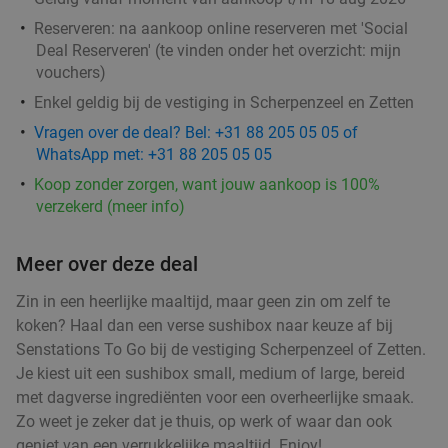
Verkocht: 347
€32
Regulier
Reserveren:
na aankoop online reserveren met 'Social
€21
Deal Reserveren' (te vinden onder het overzicht:
mijn
vouchers
)
Enkel geldig bij de vestiging in Scherpenzeel en Zetten
All-You-Can-Eat wereldgerechten +
25%
Vragen over de deal? Bel: +31 88 205 05 05 of
drankpakket + koffie of thee bij Bleeckerstreet
WhatsApp met: +31 88 205 05 05
Arnhem
Koop zonder zorgen, want jouw aankoop is 100%
verzekerd (meer info)
Vandaag
Morgen
Di
Wo
Do
Vr
Za
Bleeckerstreet Arnhem
9.8
star
Meer over deze deal
Arnhem
20 min.
directions_car
Verkocht: 406
€64
,15
Regulier
Zin in een heerlijke maaltijd, maar geen zin om zelf te
€48
koken? Haal dan een verse sushibox naar keuze af bij
Senstations To Go bij de vestiging Scherpenzeel of Zetten.
Je kiest uit een sushibox small, medium of large, bereid
met dagverse ingrediënten voor een overheerlijke smaak.
(Vega)burger + friet met mayonaise + salade
36%
Zo weet je zeker dat je thuis, op werk of waar dan ook
in hartje Arnhem
geniet van een verrukkelijke maaltijd. Enjoy!