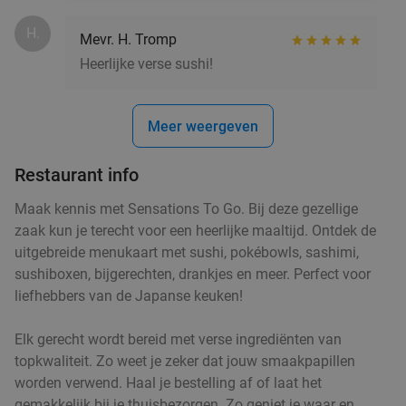
€22
,50
H.
Mevr. H. Tromp
Heerlijke verse sushi!
Warme drank + zoete snack naar keuze (enkel
35%
Meer weergeven
of 10-strippenkaart) bij SPAR city Zutphen
Vandaag
Morgen
Di
Wo
Do
Vr
Za
Restaurant info
SPAR city Zutphen
9.8
star
Maak kennis met Sensations To Go. Bij deze gezellige
Arnhem
20 min.
directions_car
zaak kun je terecht voor een heerlijke maaltijd. Ontdek de
Verkocht: 94
€4
,55
Regulier
uitgebreide menukaart met sushi, pokébowls, sashimi,
€2
,95
sushiboxen, bijgerechten, drankjes en meer. Perfect voor
liefhebbers van de Japanse keuken!
Elk gerecht wordt bereid met verse ingrediënten van
Warme drank + zoete snack naar keuze (enkel
35%
topkwaliteit. Zo weet je zeker dat jouw smaakpapillen
of 10-strippenkaart) bij SPAR City Enschede
worden verwend. Haal je bestelling af of laat het
Vandaag
Morgen
Di
Wo
Do
Vr
Za
gemakkelijk bij je thuisbezorgen. Zo geniet je waar en