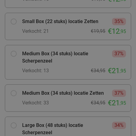
Arnhem
20 min.
directions_car
food
Verkocht: 962
€33
,95
Regulier
€19
,95
Small Box (22 stuks) locatie Zetten
35%
€12
Verkocht: 21
€19,95
,95
All-You-Can-Eat tapas (2,5 uur) + nagerecht bij
34%
Ramblas in hartje Arnhem
Medium Box (34 stuks) locatie
37%
Scherpenzeel
Vandaag
Morgen
Di
Wo
Do
Vr
Za
€21
Verkocht: 13
€34,95
,95
Ramblas Arnhem
8.7
star
Arnhem
20 min.
directions_car
Verkocht: 167
€41
,10
Regulier
Medium Box (34 stuks) locatie Zetten
37%
€26
,95
€21
Verkocht: 33
€34,95
,95
Salade of broodje naar keuze bij Geniet in de
35%
Large Box (48 stuks) locatie
34%
Weerd
Scherpenzeel