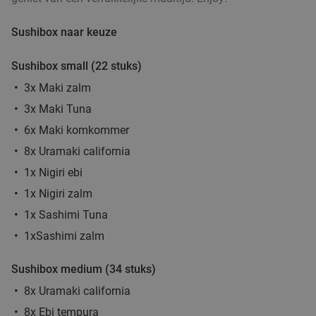
Vandaag
Wo
Do
Vr
Za
Sushibox naar keuze
IVEAU Burgers & Wijnbar
9.0
star
Arnhem
20 min.
directions_car
Sushibox small (22 stuks)
Verkocht: 419
€24
,95
Regulier
3x Maki zalm
€16
3x Maki Tuna
6x Maki komkommer
3-gangen keuzediner in hartje Arnhem
48%
8x Uramaki california
1x Nigiri ebi
Di
Wo
1x Nigiri zalm
Café/Restaurant Verheyden
9.4
star
1x Sashimi Tuna
Arnhem
20 min.
directions_car
1xSashimi zalm
Verkocht: 924
€58
Regulier
€29
Sushibox medium (34 stuks)
,95
8x Uramaki california
8x Ebi tempura