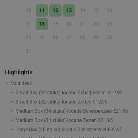
2-gangen keuzediner bij Stan Arnhem
42%
10
11
12
13
14
15
16
Vandaag
Morgen
Di
Wo
Do
Vr
Za
Stan Arnhem
9.7
star
17
18
19
20
21
22
23
Arnhem
20 min.
directions_car
24
25
26
27
28
29
30
Verkocht: 1.601
€33
,45
Regulier
€19
,50
31
2-gangen keuzelunch in hartje Arnhem
37%
Highlights
Multideal:
Morgen
Wo
Do
Vr
Small Box (22 stuks) locatie Scherpenzeel €12,95
Yi Mian Soju
9.8
star
Small Box (22 stuks) locatie Zetten €12,95
Arnhem
20 min.
directions_car
Medium Box (34 stuks) locatie Scherpenzeel €21,95
Verkocht: 166
€15
,90
Regulier
Medium Box (34 stuks) locatie Zetten €21,95
€9
,95
Large Box (48 stuks) locatie Scherpenzeel €32,95