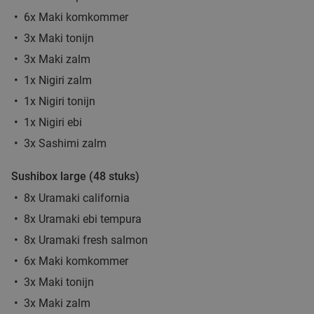
6x Maki komkommer
Turks 3-gangen keuzediner bij Troya
36%
3x Maki tonijn
Vandaag
Morgen
Di
Wo
3x Maki zalm
Troya Arnhem
8.1
star
1x Nigiri zalm
Arnhem
20 min.
directions_car
1x Nigiri tonijn
Verkocht: 810
€34
,10
Regulier
1x Nigiri ebi
€21
,95
3x Sashimi zalm
Sushibox large (48 stuks)
4-gangendiner of -lunch van de chef in het
16%
8x Uramaki california
centrum van Arnhem
8x Uramaki ebi tempura
Wo
Do
8x Uramaki fresh salmon
Bistro Bar 7th
9.7
star
6x Maki komkommer
Arnhem
20 min.
directions_car
3x Maki tonijn
Verkocht: 380
€42
,50
Regulier
3x Maki zalm
€35
,50