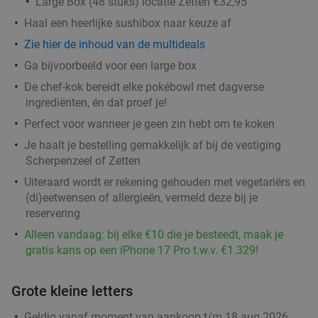
Large Box (48 stuks) locatie Zetten €32,95
Haal een heerlijke sushibox naar keuze af
2-gangenlunch bij Restaurant GIGI in hartje
43%
Zie hier de inhoud van de multideals
Arnhem
Ga bijvoorbeeld voor een large box
Di
Wo
Do
Vr
Za
De chef-kok bereidt elke pokébowl met dagverse
Restaurant GIGI Arnhem
9.0
star
ingrediënten, én dat proef je!
Arnhem
20 min.
directions_car
Perfect voor wanneer je geen zin hebt om te koken
Verkocht: 100
€22
Regulier
Je haalt je bestelling gemakkelijk af bij de vestiging
€12
,50
Scherpenzeel of Zetten
Uiteraard wordt er rekening gehouden met vegetariërs en
(di)eetwensen of allergieën, vermeld deze bij je
reservering
Indiaas 3-gangendiner naar keuze bij
34%
Alleen vandaag: bij elke €10 die je besteedt, maak je
Dhamaka Indian Restaurant
gratis kans op een iPhone 17 Pro t.w.v. €1.329!
Vandaag
Morgen
Di
Wo
Do
Vr
Za
Dhamaka Indian Restaurant
9.6
star
Grote kleine letters
Arnhem
20 min.
directions_car
Geldig vanaf moment van aankoop t/m 18 aug 2026