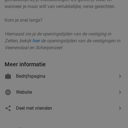
wanneer je maar wilt van verrukkelijke, verse gerechten.
SPAR City Enschede
9.7
star
Arnhem
20 min.
directions_car
Kom je snel langs?
Verkocht: 185
€4
,55
Regulier
€2
,95
Hiernaast zie je de openingstijden van de vestiging in
Zetten, bekijk
hier
de openingstijden van de vestigingen in
Veenendaal en Scherpenzeel
All-You-Can-Eat (2 uur) + dessert bij Miyagi
32%
and Jones Arnhem
Meer informatie
Vandaag
Di
Do
Bedrijfspagina
Miyagi and Jones Arnhem
9.5
star
Arnhem
20 min.
directions_car
Website
Verkocht: 2.393
€43
,95
Regulier
€29
,95
Deel met vrienden