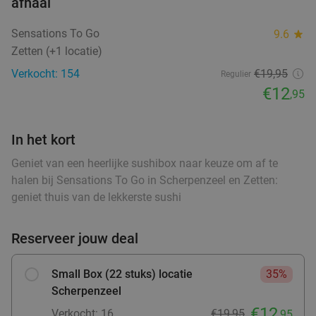
afhaal
food
food
Sensations To Go
9.6
star
Zetten (+1 locatie)
2-gangendiner à la carte bij Happy Italy
35%
Arnhem
Verkocht: 154
€19,95
Regulier
€12
,95
Vandaag
Morgen
Di
Wo
Do
Vr
Za
Happy Italy Arnhem
8.6
star
Arnhem
20 min.
directions_car
In het kort
Verkocht: 3.908
€20
Regulier
Geniet van een heerlijke sushibox naar keuze om af te
€12
,95
halen bij Sensations To Go in Scherpenzeel en Zetten:
geniet thuis van de lekkerste sushi
3-gangen keuzediner + brood vooraf bij
41%
Reserveer jouw deal
Pinoccio de Korenmarkt
Small Box (22 stuks) locatie
35%
Vandaag
Morgen
Di
Wo
Do
Vr
Za
Scherpenzeel
Pinoccio de Korenmarkt Arnhem
9.2
star
€12
Verkocht: 16
€19,95
,95