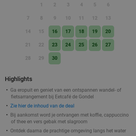
1
2
3
4
5
6
7
8
9
10
11
12
13
14
15
16
17
18
19
20
21
22
23
24
25
26
27
28
29
30
Highlights
Ga eropuit en geniet van een ontspannen wandel- of
fietsarrangement bij Eetcafé de Gondel
Zie hier de inhoud van de deal
Bij aankomst word je ontvangen met koffie, cappuccino
of thee en vers gebak met slagroom
Ontdek daarna de prachtige omgeving langs het water