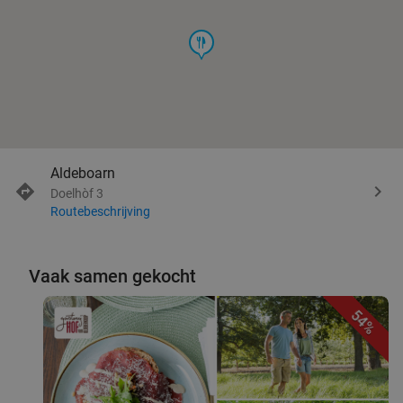
food
Aldeboarn
Doelhòf 3
Routebeschrijving
Vaak samen gekocht
54%