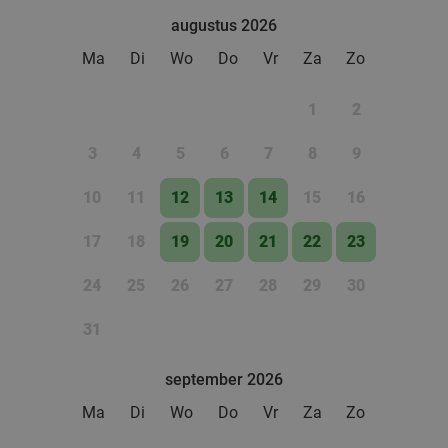
augustus 2026
food
Ma
Di
Wo
Do
Vr
Za
Zo
1
2
3
4
5
6
7
8
9
10
11
12
13
14
15
16
17
18
19
20
21
22
23
24
25
26
27
28
29
30
31
september 2026
Ma
Di
Wo
Do
Vr
Za
Zo