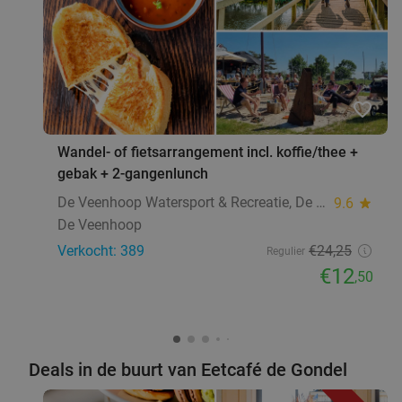
favorite_border
Wandel- of fietsarrangement incl. koffie/thee +
gebak + 2-gangenlunch
De Veenhoop Watersport & Recreatie, De Pôlle
9.6
star
De Veenhoop
Verkocht: 389
€24
,25
Regulier
€12
,50
Deals in de buurt van Eetcafé de Gondel