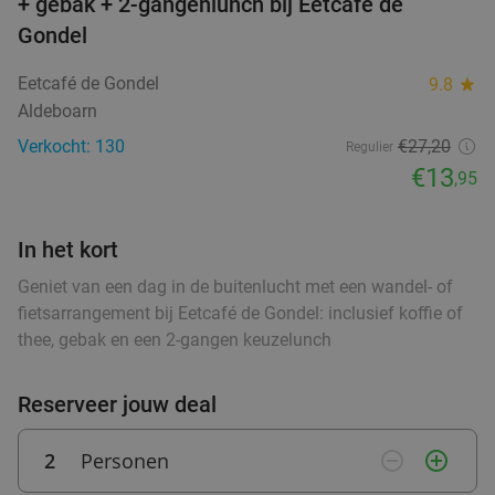
+ gebak + 2-gangenlunch bij Eetcafé de
Gondel
Wo
Do
Vr
Za
Hof van Oldeberkoop
9.6
star
Eetcafé de Gondel
9.8
star
food
food
Oldeberkoop
27 min.
directions_car
Aldeboarn
food
Verkocht: 515
€59
,90
Regulier
Verkocht: 130
€27,20
Regulier
€34
,95
€13
,95
food
In het kort
3-gangen keuzediner bij Heerlijkheid
44%
Geniet van een dag in de buitenlucht met een wandel- of
fietsarrangement bij Eetcafé de Gondel: inclusief koffie of
Vandaag
Wo
Do
Vr
Za
thee, gebak en een 2-gangen keuzelunch
Heerlijkheid
9.7
star
Marum
28 min.
directions_car
Reserveer jouw deal
Verkocht: 268
€42
,20
Regulier
€23
,50
2
Personen
remove_circle_outline
add_circle_outline
food