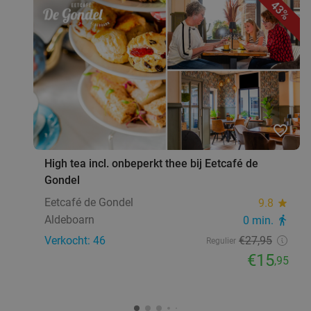
43%
favorite_border
High tea incl. onbeperkt thee bij Eetcafé de
Gondel
Eetcafé de Gondel
9.8
star
Aldeboarn
0 min.
directions_walk
Verkocht: 46
€27
,95
Regulier
€15
,95