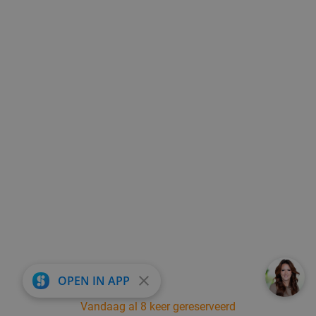
close
OPEN IN APP
Vandaag al 8 keer gereserveerd