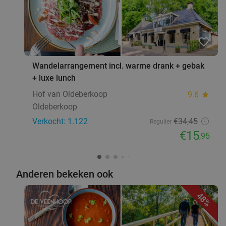
favorite_border
Wandelarrangement incl. warme drank + gebak
+ luxe lunch
Hof van Oldeberkoop
9.6
star
Oldeberkoop
Verkocht: 1.122
€34
,45
Regulier
€15
,95
Anderen bekeken ook
48%