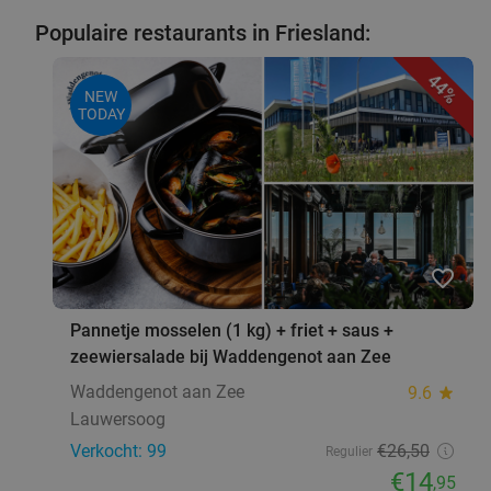
Populaire restaurants in Friesland:
44%
NEW
TODAY
favorite_border
Pannetje mosselen (1 kg) + friet + saus +
zeewiersalade bij Waddengenot aan Zee
Waddengenot aan Zee
9.6
star
Lauwersoog
Verkocht: 99
€26
,50
Regulier
€14
,95