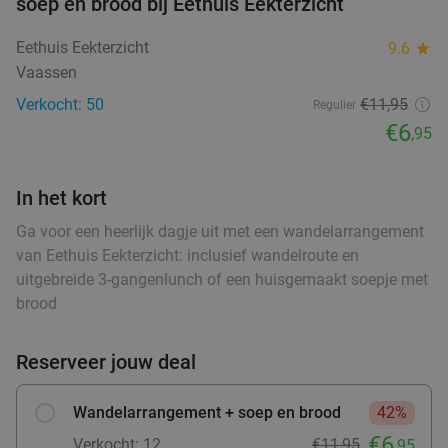
soep en brood bij Eethuis Eekterzicht
Eethuis Eekterzicht
9.6
star
Vaassen
Verkocht: 50
€11,95
Regulier
€6
,95
In het kort
Ga voor een heerlijk dagje uit met een wandelarrangement
van Eethuis Eekterzicht: inclusief wandelroute en
uitgebreide 3-gangenlunch of een huisgemaakt soepje met
brood
Reserveer jouw deal
Wandelarrangement + soep en brood
42%
€6
Verkocht: 12
€11,95
,95