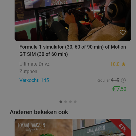
€6
,90
3-gangen keuzediner bij Postillion Hotel
48%
favorite_border
Deventer
Formule 1-simulator (30, 60 of 90 min) of Motion
Morgen
Za
Zo
Ma
Di
Wo
GT SIM (30 of 60 min)
Postillion Hotel Deventer
9.1
star
Ultimate Drivz
10.0
star
Deventer
8 min.
directions_car
Zutphen
Verkocht: 162
€43
,30
Regulier
Verkocht: 145
€15
Regulier
€22
,50
€7
,50
12-uurtje + koffie of thee bij Restaurant
41%
Anderen bekeken ook
Triangel
43%
Morgen
Za
Zo
Wo