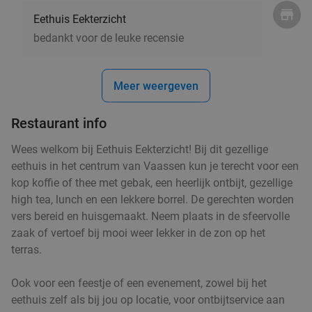
ChiChi's Bar
10.0
star
Eethuis Eekterzicht
Apeldoorn
8 min.
directions_car
bedankt voor de leuke recensie
Verkocht: 122
€22
,15
Regulier
€9
,95
Meer weergeven
Poffertjes experience (2 uur) voor 4 of 8
Restaurant info
33%
personen
Wees welkom bij Eethuis Eekterzicht! Bij dit gezellige
Morgen
Za
Zo
Ma
Di
Wo
eethuis in het centrum van Vaassen kun je terecht voor een
kop koffie of thee met gebak, een heerlijk ontbijt, gezellige
De Pannenkoeken Jungle
9.0
star
high tea, lunch en een lekkere borrel. De gerechten worden
Apeldoorn
8 min.
directions_car
vers bereid en huisgemaakt. Neem plaats in de sfeervolle
Verkocht: 268
€39
,95
Regulier
zaak of vertoef bij mooi weer lekker in de zon op het
€26
,95
terras.
Ook voor een feestje of een evenement, zowel bij het
eethuis zelf als bij jou op locatie, voor ontbijtservice aan
All-You-Can-Eat tapas + dessert in hartje
28%