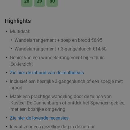
28
29
30
Crystal Plaza
9.4
star
Apeldoorn
6 min.
directions_car
Highlights
Verkocht: 42
€43
,80
Regulier
€21
,80
Multideal:
Wandelarrangement + soep en brood €6,95
Wandelarrangement + 3-gangenlunch €14,50
12-uurtje of high tea (1,5 uur) bij ModeMall
31%
Geniet van een wandelarrangement bij Eethuis
Piet Zoomers Wilp
Eekterzicht
Morgen
Za
Zo
Ma
Di
Wo
Zie hier de inhoud van de multideals
ModeMall Piet Zoomers Wilp
9.7
star
Inclusief een heerlijke 3-gangenlunch of een soepje met
brood
Wilp
6 min.
directions_car
Maak een prachtige wandeling door de tuinen van
Verkocht: 566
€12
,95
Regulier
Kasteel De Cannenburgh of ontdek het Sprengen-gebied,
€8
,95
met een bosrijke omgeving
Zie hier de lovende recensies
Ideaal voor een gezellige dag in de natuur
3-gangendiner à la carte bij The Queen Indian