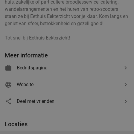
huis, zakelijke of particuliere broodjesservice, catering,
Apeldoorn
wandelarrangementen en het huren van retro-scooters
Morgen
Za
Zo
Ma
Wo
staan ze bij Eethuis Eekterzicht voor je klaar. Kom langs en
geniet van sfeer, betrokkenheid en gezelligheid!
Spaans Restaurant Catalunia
9.6
star
Apeldoorn
8 min.
directions_car
Tot snel bij Eethuis Eekterzicht!
Verkocht: 2.572
€34
,50
Regulier
€24
,95
Meer informatie
Bedrijfspagina
Onbeperkt Indiaas buffet bij De Indiase
33%
Keuken
Website
Morgen
Za
Zo
Deel met vrienden
De Indiase Keuken
8.4
star
Apeldoorn
8 min.
directions_car
Verkocht: 129
€35
,95
Regulier
Locaties
€24