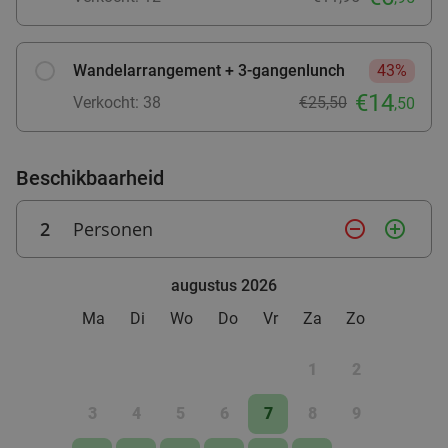
Wandelarrangement + 3-gangenlunch
43%
€14
Verkocht: 38
€25,50
,50
Beschikbaarheid
2
Personen
remove_circle_outline
add_circle_outline
augustus 2026
Ma
Di
Wo
Do
Vr
Za
Zo
2-gangen keuzelunch of compleet
36%
wandelarrangement
1
2
Morgen
Za
Zo
Di
Wo
3
4
5
6
7
8
9
Heldenhof Theehuis
10.0
star
Twello