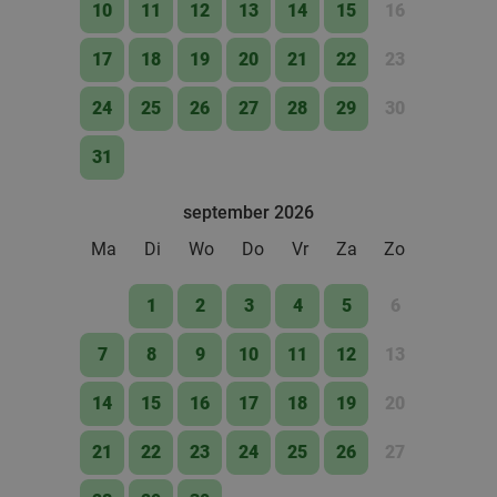
4 min.
directions_car
10
11
12
13
14
15
16
Verkocht: 571
€11
,70
Regulier
17
18
19
20
21
22
23
€7
,50
24
25
26
27
28
29
30
2-gangen pannenkoekenlunch of -diner bij
31
38%
Jeff's Farmhouse
september 2026
Morgen
Za
Zo
Wo
Ma
Di
Wo
Do
Vr
Za
Zo
Jeff's Farmhouse
9.7
star
Terwolde
6 min.
directions_car
1
2
3
4
5
6
Verkocht: 411
€24
Regulier
€14
7
8
9
10
11
12
13
,95
14
15
16
17
18
19
20
Chinees 3-gangen keuzediner bij Crystal Plaza
50%
21
22
23
24
25
26
27
Morgen
Za
Zo
Di
Wo