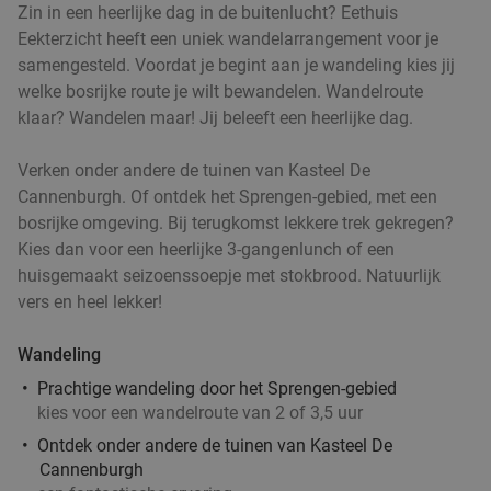
Zin in een heerlijke dag in de buitenlucht? Eethuis
Culinair 4- of 5-gangendiner van de chef bij Trois
30%
Eekterzicht heeft een uniek wandelarrangement voor je
Deventer
samengesteld. Voordat je begint aan je wandeling kies jij
Za
Zo
Ma
welke bosrijke route je wilt bewandelen. Wandelroute
klaar? Wandelen maar! Jij beleeft een heerlijke dag.
Trois Deventer
9.4
star
Deventer
8 min.
directions_car
Verken onder andere de tuinen van Kasteel De
Verkocht: 580
€64
Regulier
Cannenburgh. Of ontdek het Sprengen-gebied, met een
€44
,50
bosrijke omgeving. Bij terugkomst lekkere trek gekregen?
Kies dan voor een heerlijke 3-gangenlunch of een
huisgemaakt seizoenssoepje met stokbrood. Natuurlijk
vers en heel lekker!
High tea of warme drank + appeltaart bij
40%
Lunchroom De Eetkamer
Wandeling
Lunchroom De Eetkamer
9.7
star
Prachtige wandeling door het Sprengen-gebied
Apeldoorn
kies voor een wandelroute van 2 of 3,5 uur
8 min.
directions_car
Ontdek onder andere de tuinen van Kasteel De
Verkocht: 95
€25
Regulier
Cannenburgh
€15