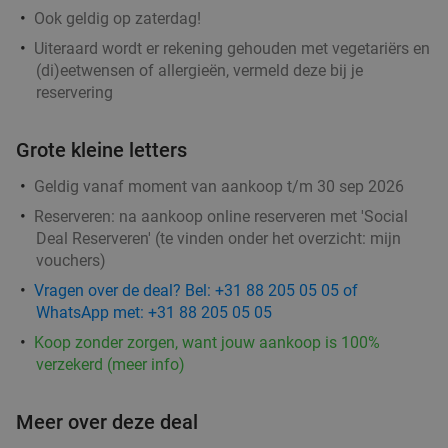
28%
Ook geldig op zaterdag!
restaurant Deventer
Uiteraard wordt er rekening gehouden met vegetariërs en
Za
Zo
Ma
Wo
(di)eetwensen of allergieën, vermeld deze bij je
The Queen Indian restaurant Deventer
9.7
star
reservering
Deventer
7 min.
directions_car
Grote kleine letters
Verkocht: 496
€31
,10
Regulier
€22
,50
Geldig vanaf moment van aankoop t/m 30 sep 2026
Reserveren:
na aankoop online reserveren met 'Social
Deal Reserveren' (te vinden onder het overzicht:
mijn
Wijnproeverij voor 4 personen in de Koninklijke
86%
vouchers
)
Wachtkamer te Apeldoorn
Vragen over de deal? Bel: +31 88 205 05 05 of
WhatsApp met: +31 88 205 05 05
De Kasteelhoeve
8.5
star
Koop zonder zorgen, want jouw aankoop is 100%
Apeldoorn
7 min.
directions_car
verzekerd (meer info)
Verkocht: 94
€70
Regulier
€9
,95
Meer over deze deal