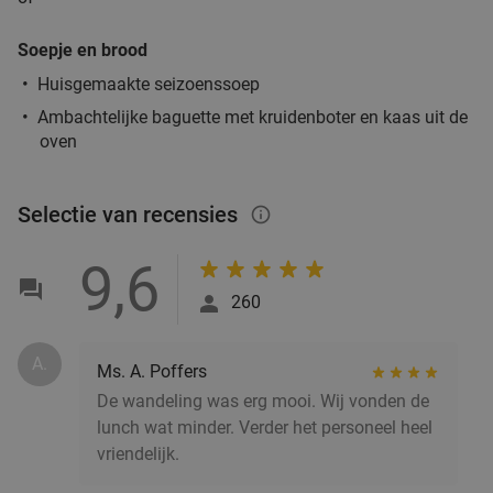
Verkocht: 130
€30
Regulier
€16
,99
Soepje en brood
Huisgemaakte seizoenssoep
Ambachtelijke baguette met kruidenboter en kaas uit de
3-gangen keuzediner bij Brasserie & Wijnbar
35%
oven
Martins
Morgen
Za
Di
Wo
Selectie van recensies
info_outlined
Brasserie & Wijnbar Martins
9.8
star
Apeldoorn
8 min.
directions_car
9,6
Verkocht: 671
€40
,70
Regulier
260
€26
,50
A.
Ms. A. Poffers
De wandeling was erg mooi. Wij vonden de
High tea bij Anne&Max Apeldoorn
29%
lunch wat minder. Verder het personeel heel
Morgen
Za
Zo
Ma
Di
Wo
vriendelijk.
Anne&Max Apeldoorn
9.3
star