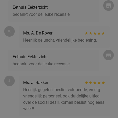
Apeldoorn
8 min.
directions_car
Eethuis Eekterzicht
Verkocht: 234
€27
,50
Regulier
bedankt voor de leuke recensie
€19
,50
A.
Ms. A. De Rover
Heerlijk geluncht, vriendelijke bediening.
3-gangen keuzediner bij La Toscana Apeldoorn
40%
Morgen
Za
Zo
Ma
Di
Eethuis Eekterzicht
La Toscana Apeldoorn
9.3
star
bedankt voor de leuke recensie
Apeldoorn
8 min.
directions_car
Verkocht: 167
€30
Regulier
€17
J.
,95
Ms. J. Bakker
Heerlijk gegeten, beslist voldoende, en erg
vriendelijk personeel, ook duidelijke uitleg
over de social deal!, komen beslist nog eens
2 drankjes + bite naar keuze in Apeldoorn
55%
weer!!
Morgen
Za
Zo
Di
Wo