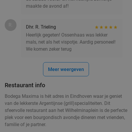
Helmond
15 min.
directions_car
maakte de avond af!
Verkocht: 4.905
€33
Regulier
€19
,90
R.
Dhr. R. Trieling
Heerlijk gegeten! Ossenhaas was lekker
mals, net als het vispotje. Aardig personeel!
3-gangendiner bij een Bar Bistro DuCo
45%
We komen zeker terug
Bar Bistro DuCo
9.0
star
Helmond
15 min.
directions_car
Meer weergeven
Verkocht: 2.439
€40
,60
Regulier
€22
,50
Restaurant info
Bodega Maxima is hét adres in Eindhoven waar je geniet
van de lekkerste Argentijnse (grill)specialiteiten. Dit
3-gangendiner of -lunch bij Brasserie Welkom
35%
sfeervolle restaurant aan het Wilhelminaplein is de perfecte
Thuis
plek voor een bourgondisch avondje dineren met vrienden,
familie of je partner.
Morgen
Wo
Do
Vr
Za