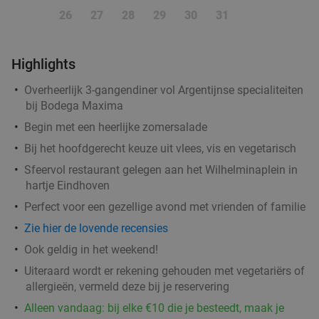
Godfried de Vocht De Echte Bakker
26
27
28
29
30
31
Vandaag
Morgen
Wo
Do
Vr
Za
Godfried de Vocht De Echte Bakker
9.6
star
Highlights
Leende
12 min.
directions_car
Overheerlijk 3-gangendiner vol Argentijnse specialiteiten
Verkocht: 1.002
€25
Regulier
bij Bodega Maxima
€11
,99
Begin met een heerlijke zomersalade
Bij het hoofdgerecht keuze uit vlees, vis en vegetarisch
Wandelarrangement incl. warme drank +
29%
Sfeervol restaurant gelegen aan het Wilhelminaplein in
hartje Eindhoven
gebak + lunchplank bij Parkpaviljoen
Perfect voor een gezellige avond met vrienden of familie
@BestZoo
Zie hier de lovende recensies
Vandaag
Morgen
Wo
Do
Vr
Za
Zo
Ook geldig in het weekend!
Parkpaviljoen @BestZoo
9.8
star
Uiteraard wordt er rekening gehouden met vegetariërs of
Best
13 min.
directions_car
allergieën, vermeld deze bij je reservering
Verkocht: 47
€23
,95
Regulier
Alleen vandaag: bij elke €10 die je besteedt, maak je
€16
,95