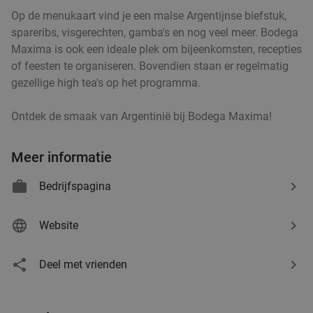
Brasserie Welkom Thuis
9.8
star
Op de menukaart vind je een malse Argentijnse biefstuk,
Helmond
15 min.
directions_car
spareribs, visgerechten, gamba's en nog veel meer. Bodega
Verkocht: 94
€22
,95
Regulier
Maxima is ook een ideale plek om bijeenkomsten, recepties
€14
,95
of feesten te organiseren. Bovendien staan er regelmatig
gezellige high tea's op het programma.
Ontdek de smaak van Argentinië bij Bodega Maxima!
Sushibox (44, 48 of 72 stuks) voor afhaal bij
45%
IZUMI in hartje Helmond
Meer informatie
Vandaag
Morgen
Wo
Do
Vr
Za
Zo
Bedrijfspagina
IZUMI Helmond
9.8
star
Helmond
15 min.
directions_car
Website
Verkocht: 648
€44
Regulier
€24
Deel met vrienden
Italiaans 3-gangen keuzediner bij Trattoria Santa
31%
Maria