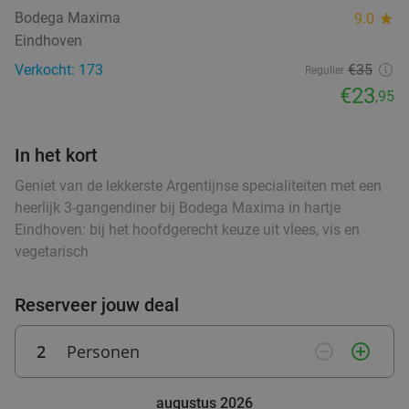
food
Bodega Maxima
9.0
star
food
Eindhoven
Wandelarrangement + appelflap + koffie/thee
34%
Verkocht: 173
€35
Regulier
+ borrelplank bij Eetcafé Manege Meulendijks
€23
,95
Za
Zo
Eetcafé Manege Meulendijks
9.2
star
food
food
In het kort
Heeze
9 min.
directions_car
food
Geniet van de lekkerste Argentijnse specialiteiten met een
Verkocht: 85
€21
,20
food
Regulier
heerlijk 3-gangendiner bij Bodega Maxima in hartje
€13
food
,95
Eindhoven: bij het hoofdgerecht keuze uit vlees, vis en
food
vegetarisch
Waardebon voor gebak t.w.v. €25 voor
52%
Reserveer jouw deal
Godfried de Vocht De Echte Bakker
Vandaag
Morgen
Wo
Do
Vr
Za
2
Personen
remove_circle_outline
add_circle_outline
Godfried de Vocht De Echte Bakker
9.6
star
Valkenswaard
11 min.
directions_car
augustus 2026