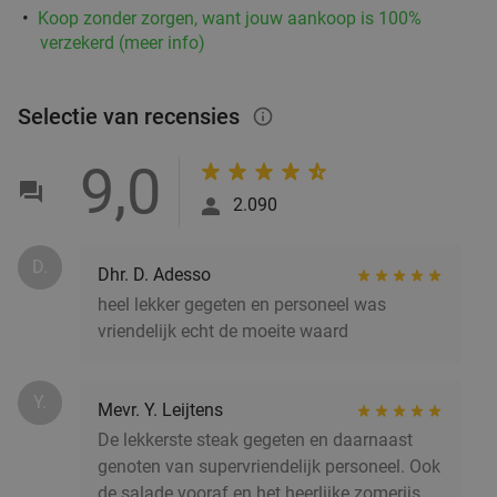
Koop zonder zorgen, want jouw aankoop is 100%
€16
,95
verzekerd (meer info)
Selectie van recensies
info_outlined
2-gangen keuzelunch bij SAMEN eten en
37%
drinken
9,0
Vandaag
Morgen
Wo
Do
Vr
Za
Zo
2.090
SAMEN eten en drinken Helmond
9.3
star
Helmond
D.
15 min.
directions_car
Dhr. D. Adesso
Verkocht: 161
€19
,90
heel lekker gegeten en personeel was
Regulier
€12
vriendelijk echt de moeite waard
,50
Y.
Lunch voor 2 bij Fletcher Hotels
40%
Mevr. Y. Leijtens
De lekkerste steak gegeten en daarnaast
genoten van supervriendelijk personeel. Ook
Fletcher Hotels
de salade vooraf en het heerlijke zomerijs