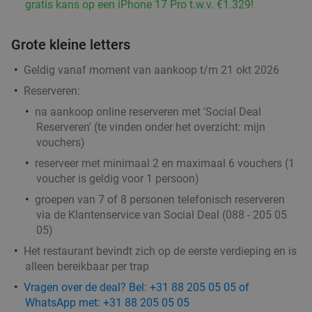
gratis kans op een iPhone 17 Pro t.w.v. €1.329!
Grote kleine letters
Wandelarrangement bij Bavaria Brouwerijcafé
32%
Geldig vanaf moment van aankoop t/m 21 okt 2026
Vandaag
Morgen
Wo
Do
Vr
Za
Zo
Reserveren:
Bavaria Brouwerijcafé
9.8
star
na aankoop online reserveren met 'Social Deal
Lieshout
13 min.
directions_car
Reserveren' (te vinden onder het overzicht:
mijn
Verkocht: 21
€28
,45
Regulier
vouchers
)
€19
,25
reserveer met minimaal 2 en maximaal 6 vouchers (1
voucher is geldig voor 1 persoon)
groepen van 7 of 8 personen telefonisch reserveren
Wandelarrangement incl. lunchplank bij De
37%
via de Klantenservice van Social Deal (088 - 205 05
Vriendschap Boskant
05)
Wo
Do
Vr
Za
Zo
Het restaurant bevindt zich op de eerste verdieping en is
alleen bereikbaar per trap
De Vriendschap Boskant
9.8
star
Sint-Oedenrode
14 min.
directions_car
Vragen over de deal? Bel: +31 88 205 05 05 of
WhatsApp met: +31 88 205 05 05
Verkocht: 241
€26
,95
Regulier