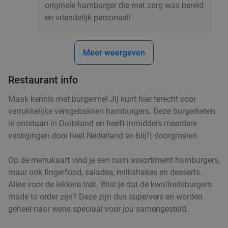
originele hamburger die met zorg was bereid
3-gangen keuzediner
34%
en vriendelijk personeel!
Vandaag
Zo
Do
Brasserie Bravoure
10.0
star
Meer weergeven
Aarle-Rixtel
18 min.
directions_car
Verkocht: 337
€49
,40
Regulier
Restaurant info
€32
,50
Maak kennis met burgerme! Jij kunt hier terecht voor
verrukkelijke versgebakken hamburgers. Deze burgerketen
is ontstaan in Duitsland en heeft inmiddels meerdere
Waardebon voor gebak t.w.v. €25 voor
52%
vestigingen door heel Nederland en blijft doorgroeien.
Godfried de Vocht De Echte Bakker
Vandaag
Morgen
Ma
Di
Wo
Do
Op de menukaart vind je een ruim assortiment hamburgers,
maar ook fingerfood, salades, milkshakes en desserts.
Godfried de Vocht De Echte Bakker
9.6
star
Alles voor de lekkere trek. Wist je dat de kwaliteitsburgers
Maarheeze
19 min.
directions_car
made to order zijn? Deze zijn dus supervers en worden
Verkocht: 915
€25
Regulier
geheel naar wens speciaal voor jou samengesteld.
€11
,99