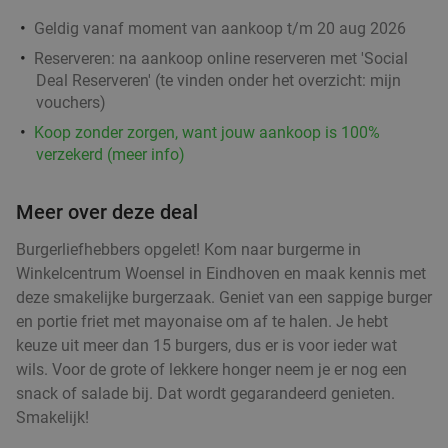
Regulier
€16
Geldig vanaf moment van aankoop t/m 20 aug 2026
,95
Reserveren:
na aankoop online reserveren met 'Social
Deal Reserveren' (te vinden onder het overzicht:
mijn
vouchers
)
Wandelarrangement bij Bavaria Brouwerijcafé
32%
Koop zonder zorgen, want jouw aankoop is 100%
Vandaag
Morgen
Zo
Ma
Di
Wo
Do
verzekerd (meer info)
Bavaria Brouwerijcafé
9.8
star
Lieshout
13 min.
directions_car
Meer over deze deal
Verkocht: 14
€28
,45
Regulier
Burgerliefhebbers opgelet! Kom naar burgerme in
€19
,25
Winkelcentrum Woensel in Eindhoven en maak kennis met
deze smakelijke burgerzaak. Geniet van een sappige burger
en portie friet met mayonaise om af te halen. Je hebt
Wandelarrangement incl. lunchplank bij De
37%
keuze uit meer dan 15 burgers, dus er is voor ieder wat
Vriendschap Boskant
wils. Voor de grote of lekkere honger neem je er nog een
Vandaag
Morgen
Zo
Wo
Do
snack of salade bij. Dat wordt gegarandeerd genieten.
Smakelijk!
De Vriendschap Boskant
9.8
star
Sint-Oedenrode
14 min.
directions_car