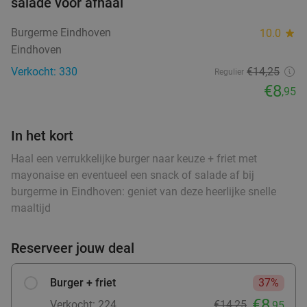
€11
salade voor afhaal
,99
food
food
Burgerme Eindhoven
10.0
star
Eindhoven
Wandelarrangement + appelflap + koffie/thee
34%
Verkocht: 330
€14,25
Regulier
+ borrelplank bij Eetcafé Manege Meulendijks
€8
,95
Morgen
Zo
food
food
Eetcafé Manege Meulendijks
9.2
star
food
In het kort
Heeze
9 min.
directions_car
food
Haal een verrukkelijke burger naar keuze + friet met
food
Verkocht: 85
€21
,20
Regulier
mayonaise en eventueel een snack of salade af bij
€13
,95
food
burgerme in Eindhoven: geniet van deze heerlijke snelle
maaltijd
Waardebon voor gebak t.w.v. €25 voor
52%
Reserveer jouw deal
Godfried de Vocht De Echte Bakker
Vandaag
Morgen
Ma
Di
Wo
Do
Burger + friet
37%
Godfried de Vocht De Echte Bakker
9.6
star
€8
Verkocht: 224
€14,25
,95