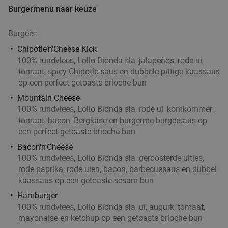
Burgermenu naar keuze
Verkocht: 231
€26
,95
Regulier
€16
,95
Burgers:
Chipotle’n’Cheese Kick
100% rundvlees, Lollo Bionda sla, jalapeños, rode ui,
tomaat, spicy Chipotle-saus en dubbele pittige kaassaus
2-gangen keuzelunch bij SAMEN eten en
37%
op een perfect getoaste brioche bun
drinken
Mountain Cheese
100% rundvlees, Lollo Bionda sla, rode ui, komkommer ,
Vandaag
Morgen
Zo
Ma
Di
Wo
Do
tomaat, bacon, Bergkäse en burgerme-burgersaus op
SAMEN eten en drinken Helmond
9.3
star
een perfect getoaste brioche bun
Helmond
15 min.
directions_car
Bacon'n'Cheese
Verkocht: 148
€19
,90
Regulier
100% rundvlees, Lollo Bionda sla, geroosterde uitjes,
€12
rode paprika, rode uien, bacon, barbecuesaus en dubbel
,50
kaassaus op een getoaste sesam bun
Hamburger
Lunch voor 2 bij Fletcher Hotels
40%
100% rundvlees, Lollo Bionda sla, ui, augurk, tomaat,
mayonaise en ketchup op een getoaste brioche bun