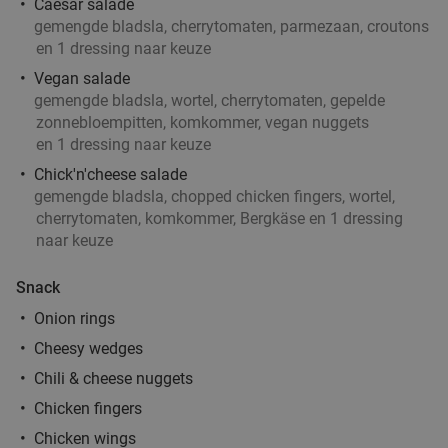
Caesar salade
Helmond
16 min.
directions_car
gemengde bladsla, cherrytomaten, parmezaan, croutons
en 1 dressing naar keuze
Verkocht: 83
€18
,50
Regulier
€12
Vegan salade
,50
gemengde bladsla, wortel, cherrytomaten, gepelde
zonnebloempitten, komkommer, vegan nuggets
en 1 dressing naar keuze
Japanse All-You-Can-Eat & Drink (2,5 uur) bij
13%
Chick'n'cheese salade
Restaurant Sakura Miki
gemengde bladsla, chopped chicken fingers, wortel,
cherrytomaten, komkommer, Bergkäse en 1 dressing
Vandaag
Morgen
Zo
Ma
Wo
Do
naar keuze
Restaurant Sakura Miki
9.7
star
Beek en Donk
17 min.
directions_car
Snack
Verkocht: 996
€37
,95
Regulier
Onion rings
€32
,95
Cheesy wedges
Chili & cheese nuggets
Chicken fingers
Wandelarrangement incl. 12-uurtje + gebak bij
34%
Chicken wings