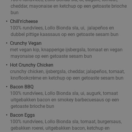
Vandaag
Morgen
Di
Wo
Do
cheddar, mayonaise en ketchup op een getoaste brioche
Brasserie Welkom Thuis
9.8
star
bun
Helmond
15 min.
directions_car
Chill'n'cheese
100% rundvlees, Lollo Bionda sla, ui, jalapeños en
Verkocht: 92
€22
,95
Regulier
dubbel pittige kaassaus op een getoaste sesam bun
€14
,95
Crunchy Vegan
met vegan kip, knapperige ijsbergsla, tomaat en vegan
mayonaise op een getoaste sesam bun
Sushibox (44, 48 of 72 stuks) voor afhaal bij
45%
Hot Crunchy Chicken
IZUMI in hartje Helmond
crunchy chicken, ijsbergsla, cheddar, jalapeños, tomaat,
knoflookcrème en ketchup op een getoaste sesam bun
Vandaag
Morgen
Zo
Ma
Di
Wo
Do
Bacon BBQ
IZUMI Helmond
9.8
star
100% rundvlees, Lollo Bionda sla, ui, augurk, tomaat
Helmond
15 min.
directions_car
uitgebakken bacon en smokey barbecuesaus op een
Verkocht: 620
€44
Regulier
getoaste brioche bun
€24
Bacon Eggs
100% rundvlees, Lollo Bionda sla, tomaat, burgersaus,
gebakken roerei, uitgebakken bacon, ketchup en