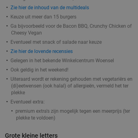
Waardebon voor gebak t.w.v. €25 voor
52%
Zie hier de inhoud van de multideals
Godfried de Vocht De Echte Bakker
Keuze uit meer dan 15 burgers
Vandaag
Morgen
Ma
Di
Wo
Do
Ga bijvoorbeeld voor de Bacon BBQ, Crunchy Chicken of
Godfried de Vocht De Echte Bakker
9.6
star
Cheesy Vegan
Leende
12 min.
directions_car
Eventueel met snack of salade naar keuze
Verkocht: 915
€25
Regulier
Zie hier de lovende recensies
€11
,99
Gelegen in het bekende Winkelcentrum Woensel
Ook geldig in het weekend!
Uiteraard wordt er rekening gehouden met vegetariërs en
Wandelarrangement incl. warme drank +
29%
(di)eetwensen (ook halal) of allergieën, vermeld het ter
gebak + lunchplank bij Parkpaviljoen
plekke
@BestZoo
Eventueel extra:
Vandaag
Morgen
Zo
Ma
Di
Wo
Do
premium extra's zijn mogelijk tegen een meerprijs (ter
plekke te voldoen)
Parkpaviljoen @BestZoo
9.8
star
Best
13 min.
directions_car
Grote kleine letters
Verkocht: 40
€23
,95