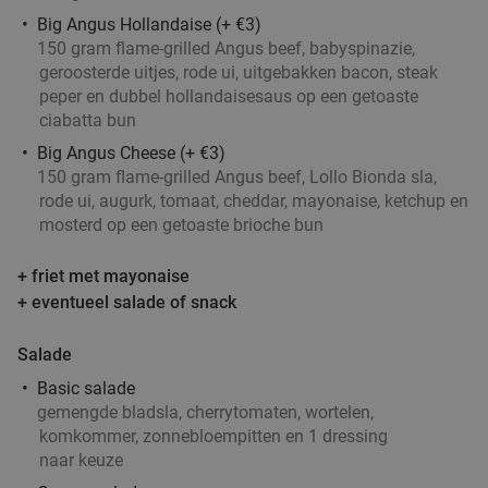
€15
,95
Big Angus Hollandaise (+ €3)
150 gram flame-grilled Angus beef, babyspinazie,
geroosterde uitjes, rode ui, uitgebakken bacon, steak
peper en dubbel hollandaisesaus op een getoaste
Roemeens 3-gangen keuzediner bij Restaurant
48%
ciabatta bun
Casa Romanaesca
Big Angus Cheese (+ €3)
Vandaag
Morgen
Zo
Ma
Wo
Do
150 gram flame-grilled Angus beef, Lollo Bionda sla,
Restaurant Casa Romaneasca
rode ui, augurk, tomaat, cheddar, mayonaise, ketchup en
9.2
star
mosterd op een getoaste brioche bun
Sint-Oedenrode
15 min.
directions_car
Verkocht: 228
€42
,50
Regulier
+ friet met mayonaise
€21
,95
+ eventueel salade of snack
Salade
1 kilo schepsnoep naar keuze bij De Zoete
32%
Basic salade
Inval
gemengde bladsla, cherrytomaten, wortelen,
komkommer, zonnebloempitten en 1 dressing
Vandaag
Morgen
Di
Wo
Do
naar keuze
De Zoete Inval
9.7
star