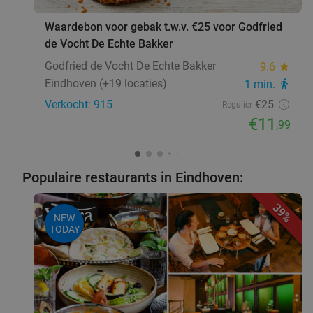
Vandaag
Morgen
Zo
Di
Wo
Do
Waardebon voor gebak t.w.v. €25 voor Godfried
Eetcafé 't Pleintje Hapert
9.9
star
de Vocht De Echte Bakker
Hapert
20 min.
directions_car
Godfried de Vocht De Echte Bakker
9.6
star
Verkocht: 250
€16
,65
Regulier
Eindhoven (+19 locaties)
1 min.
directions_walk
€12
,50
Verkocht: 915
€25
Regulier
€11
,99
All-You-Can-Eat & Drink lunchbuffet bij De
43%
Bosparel (2 uur)
Populaire restaurants in Eindhoven:
Morgen
Zo
39%
De Bosparel
8.8
star
NEW
Bakel
20 min.
directions_car
TODAY
Verkocht: 151
€30
,65
Regulier
€17
,50