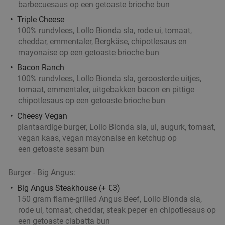
Italiaans 3-gangen keuzediner bij Trattoria Santa
31%
barbecuesaus op een getoaste brioche bun
Maria
Triple Cheese
100% rundvlees, Lollo Bionda sla, rode ui, tomaat,
Vandaag
Morgen
Zo
Di
Wo
Do
cheddar, emmentaler, Bergkäse, chipotlesaus en
Trattoria Santa Maria
9.2
star
mayonaise op een getoaste brioche bun
Oirschot
15 min.
directions_car
Bacon Ranch
Verkocht: 202
€36
Regulier
100% rundvlees, Lollo Bionda sla, geroosterde uitjes,
€24
tomaat, emmentaler, uitgebakken bacon en pittige
,95
chipotlesaus op een getoaste brioche bun
Cheesy Vegan
plantaardige burger, Lollo Bionda sla, ui, augurk, tomaat,
vegan kaas, vegan mayonaise en ketchup op
Wandelarrangement incl. koffie/thee + gebak
35%
een getoaste sesam bun
+ lunch bij SNTZL. De Zwaan
Vandaag
Morgen
Zo
Di
Wo
Do
Burger - Big Angus:
SNTZL. De Zwaan
9.8
star
Big Angus Steakhouse (+ €3)
150 gram flame-grilled Angus Beef, Lollo Bionda sla,
Oirschot
15 min.
directions_car
rode ui, tomaat, cheddar, steak peper en chipotlesaus op
Verkocht: 521
€24
,50
Regulier
een getoaste ciabatta bun