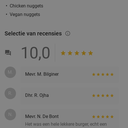
Het Wapen van Liempde
Chicken nuggets
Ma
Di
Wo
Do
Vegan nuggets
Het Wapen van Liempde
10.0
star
Liempde
18 min.
directions_car
Selectie van recensies
info_outlined
Verkocht: 156
€24
,10
Regulier
€15
,95
10,0
3-gangen pannenkoekendiner bij 't Struifhuis
43%
M.
Mevr. M. Bilginer
Ma
Di
Wo
Do
't Struifhuis Pannenkoekenhuis Liempde
9.4
star
Liempde
18 min.
directions_car
R.
Dhr. R. Ojha
Verkocht: 800
€27
,95
Regulier
€15
,95
N.
Mevr. N. De Bont
Het was een hele lekkere burger, echt een