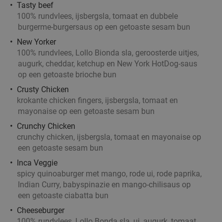
Tasty beef
Fletcher Hotels
100% rundvlees, ijsbergsla, tomaat en dubbele
Helmond
15 min.
directions_car
burgerme-burgersaus op een getoaste sesam bun
Verkocht: 4.842
€33
Regulier
New Yorker
€19
,90
100% rundvlees, Lollo Bionda sla, geroosterde uitjes,
augurk, cheddar, ketchup en New York HotDog-saus
op een getoaste brioche bun
Crusty Chicken
3-gangendiner bij een Bar Bistro DuCo
45%
krokante chicken fingers, ijsbergsla, tomaat en
mayonaise op een getoaste sesam bun
Bar Bistro DuCo
9.0
star
Helmond
15 min.
directions_car
Crunchy Chicken
crunchy chicken, ijsbergsla, tomaat en mayonaise op
Verkocht: 2.367
€40
,60
Regulier
een getoaste sesam bun
€22
,50
Inca Veggie
spicy quinoaburger met mango, rode ui, rode paprika,
Indian Curry, babyspinazie en mango-chilisaus op
3-gangendiner of -lunch bij Brasserie Welkom
een getoaste ciabatta bun
35%
Thuis
Cheeseburger
100% rundvlees, Lollo Bonda sla, ui, augurk, tomaat,