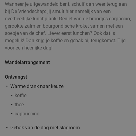
Wanneer je uitgewandeld bent, schuif dan weer terug aan
€16
,95
bij De Vriendschap: jij smult hier namelijk van een
overheerlijke lunchplank! Geniet van de broodjes carpaccio,
gerookte zalm en bourgondische kroket samen met een
soepje van de chef. Liever eerst lunchen? Ook dat is
2-gangen keuzelunch bij SAMEN eten en
37%
mogelijk! Dan krijg je koffie en gebak bij terugkomst. Tijd
drinken
voor een heerlijke dag!
Vandaag
Morgen
Di
Wo
Do
Vr
Za
Wandelarrangement
SAMEN eten en drinken Helmond
9.3
star
Helmond
15 min.
directions_car
Ontvangst
Verkocht: 154
€19
,90
Regulier
Warme drank naar keuze
€12
,50
koffie
thee
Lunch voor 2 bij Fletcher Hotels
40%
cappuccino
Gebak van de dag met slagroom
Fletcher Hotels