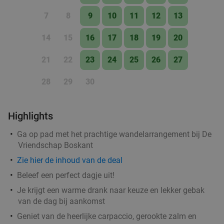
Godfried de Vocht De Echte Bakker
9.6
star
7
8
9
10
11
12
13
Best
11 min.
directions_car
14
15
16
17
18
19
20
Verkocht: 969
€25
Regulier
€11
,99
21
22
23
24
25
26
27
28
29
30
Lunch voor 2 bij Fletcher Hotels
40%
Highlights
Fletcher Hotels
Leende
12 min.
directions_car
Ga op pad met het prachtige wandelarrangement bij De
Vriendschap Boskant
Verkocht: 4.887
€33
Regulier
Zie
hier
de inhoud van de deal
€19
,90
Beleef een perfect dagje uit!
Je krijgt een warme drank naar keuze en lekker gebak
van de dag bij aankomst
Waardebon voor gebak t.w.v. €25 voor
52%
Geniet van de heerlijke carpaccio, gerookte zalm en