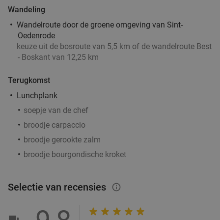
Helmond
15 min.
directions_car
Wandeling
Verkocht: 4.887
€33
Regulier
Wandelroute door de groene omgeving van Sint-
€19
,90
Oedenrode
keuze uit de bosroute van 5,5 km of de wandelroute Best
- Boskant van 12,25 km
3-gangendiner bij een Bar Bistro DuCo
45%
Terugkomst
Lunchplank
Bar Bistro DuCo
9.0
star
Helmond
15 min.
directions_car
soepje van de chef
Verkocht: 2.412
€40
,60
broodje carpaccio
Regulier
€22
,50
broodje gerookte zalm
broodje bourgondische kroket
3-gangendiner of -lunch bij Brasserie Welkom
35%
Selectie van recensies
info_outlined
Thuis
Di
Wo
Do
Vr
Za