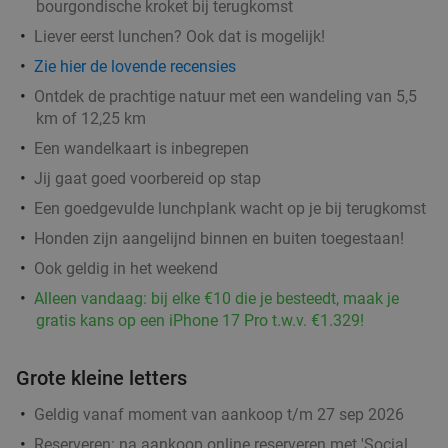
Godfried de Vocht De Echte Bakker
bourgondische kroket bij terugkomst
Liever eerst lunchen? Ook dat is mogelijk!
Morgen
Di
Wo
Do
Vr
Za
Zie hier de lovende recensies
Godfried de Vocht De Echte Bakker
9.6
star
Leende
12 min.
directions_car
Ontdek de prachtige natuur met een wandeling van 5,5
km of 12,25 km
Verkocht: 969
€25
Regulier
Een wandelkaart is inbegrepen
€11
,99
Jij gaat goed voorbereid op stap
Een goedgevulde lunchplank wacht op je bij terugkomst
Wandelarrangement incl. warme drank +
29%
Honden zijn aangelijnd binnen en buiten toegestaan!
gebak + lunchplank bij Parkpaviljoen
Ook geldig in het weekend
@BestZoo
Alleen vandaag: bij elke €10 die je besteedt, maak je
gratis kans op een iPhone 17 Pro t.w.v. €1.329!
Vandaag
Morgen
Di
Wo
Do
Vr
Za
Parkpaviljoen @BestZoo
9.8
star
Grote kleine letters
Best
13 min.
directions_car
Geldig vanaf moment van aankoop t/m 27 sep 2026
Verkocht: 45
€23
,95
Regulier
€16
Reserveren:
na aankoop online reserveren met 'Social
,95