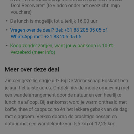
Deal Reserveren' (te vinden onder het overzicht:
mijn
vouchers
)
De lunch is mogelijk tot uiterlijk 16.00 uur
Wandelarrangement bij Bavaria Brouwerijcafé
32%
Vragen over de deal? Bel: +31 88 205 05 05 of
Vandaag
Morgen
Di
Wo
Do
Vr
Za
WhatsApp met: +31 88 205 05 05
Bavaria Brouwerijcafé
9.8
star
Koop zonder zorgen, want jouw aankoop is 100%
Lieshout
13 min.
directions_car
verzekerd (meer info)
Verkocht: 19
€28
,45
Regulier
€19
,25
Meer over deze deal
Zin een gezellig dagje uit? Bij De Vriendschap Boskant ben
Wandelarrangement incl. lunchplank bij De
je aan het juiste adres. Ontdek hier de mooie omgeving met
37%
Vriendschap Boskant
een wandelarrangement door de natuur en een heerlijke
lunch na afloop. Bij aankomst word je warm onthaald met
Vandaag
Wo
Do
Vr
Za
koffie, thee of cappuccino én het lekkere gebak van de dag
De Vriendschap Boskant
9.8
star
met slagroom. Verken daarna de prachtige bossen en
Sint-Oedenrode
14 min.
directions_car
natuur met een wandelroute van 5,5 km of 12,25 km.
Verkocht: 239
€26
,95
Regulier