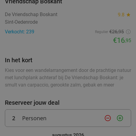
Vriendschap Boskant
food
food
De Vriendschap Boskant
9.8
star
Wandelarrangement + appelflap + koffie/thee
34%
Sint-Oedenrode
+ borrelplank bij Eetcafé Manege Meulendijks
Verkocht: 239
€26,95
Regulier
Vandaag
Za
€16
,95
Eetcafé Manege Meulendijks
9.2
star
food
food
Heeze
9 min.
directions_car
food
In het kort
Verkocht: 85
€21
,20
food
Regulier
€13
Kies voor een wandelarrangement door de prachtige natuur
food
,95
met lunchplank achteraf bij De Vriendschap Boskant: je
food
smult van carpaccio, gerookte zalm, gebak en meer
Waardebon voor gebak t.w.v. €25 voor
52%
Reserveer jouw deal
Godfried de Vocht De Echte Bakker
Morgen
Di
Wo
Do
Vr
Za
2
Personen
remove_circle_outline
add_circle_outline
Godfried de Vocht De Echte Bakker
9.6
star
Valkenswaard
11 min.
directions_car
augustus 2026