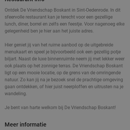
Vandaag
Di
Wo
Do
Vr
Za
Ontdek De Vriendschap Boskant in Sint-Oedenrode. In dit
sfeervolle restaurant kan je terecht voor een gezellige
Trattoria Santa Maria
9.2
star
lunch, diner, borrel en zelfs een feestje. Voor nagenoeg elke
Oirschot
15 min.
directions_car
gelegenheid ben je hier aan het juiste adres.
Verkocht: 207
€36
Regulier
€24
,95
Hier geniet jij van het ruime aanbod op de uitgebreide
menukaart en speel je bijvoorbeeld ook een gezellig potje
biljart. Naast de luxe binnenruimte neem jij met lekker weer
ook plaats op het zonnige terras. De Vriendschap Boskant
Wandelarrangement incl. koffie/thee + gebak
35%
ligt op een mooie locatie, op de grens van de omringende
+ lunch bij SNTZL. De Zwaan
natuur. Zo kan jij na je bezoek snel de prachtige omgeving
gaan ontdekken, of hier juist neerploffen en uitrusten na je
Vandaag
Di
Wo
Do
Vr
Za
wandeling.
SNTZL. De Zwaan
9.8
star
Oirschot
15 min.
directions_car
Je bent van harte welkom bij De Vriendschap Boskant!
Verkocht: 535
€24
,50
Regulier
€15
Meer informatie
,95