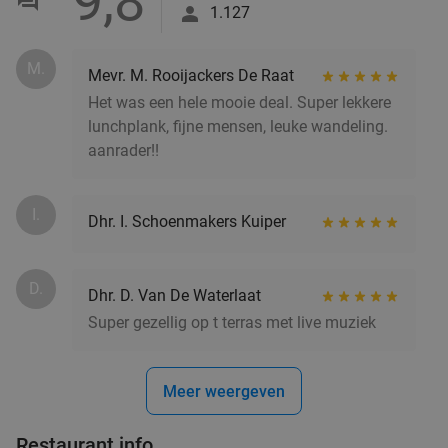
9,8
Brasserie Welkom Thuis
9.8
star
1.127
Helmond
15 min.
directions_car
Verkocht: 92
€22
,95
Regulier
M.
Mevr. M. Rooijackers De Raat
€14
,95
Het was een hele mooie deal. Super lekkere
lunchplank, fijne mensen, leuke wandeling.
aanrader!!
Sushibox (44, 48 of 72 stuks) voor afhaal bij
45%
IZUMI in hartje Helmond
I.
Dhr. I. Schoenmakers Kuiper
Vandaag
Morgen
Di
Wo
Do
Vr
Za
IZUMI Helmond
9.8
star
D.
Helmond
15 min.
directions_car
Dhr. D. Van De Waterlaat
Super gezellig op t terras met live muziek
Verkocht: 643
€44
Regulier
€24
Meer weergeven
Italiaans 3-gangen keuzediner bij Trattoria Santa
31%
Maria
Restaurant info