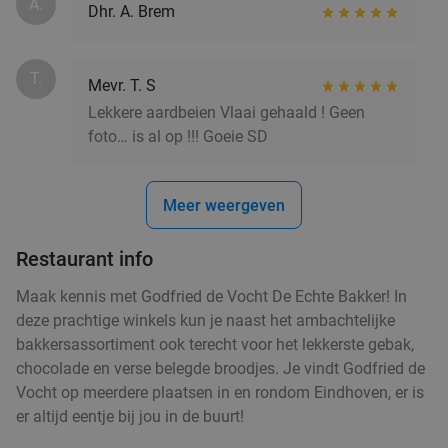
A.
Dhr. A. Brem
Wandelarrangement bij Bavaria Brouwerijcafé
32%
T.
Mevr. T. S
Morgen
Zo
Ma
Di
Wo
Do
Lekkere aardbeien Vlaai gehaald ! Geen
foto… is al op !!! Goeie SD
Bavaria Brouwerijcafé
9.8
star
Lieshout
13 min.
directions_car
Verkocht: 19
€28
,45
Regulier
Meer weergeven
€19
,25
Restaurant info
Wandelarrangement incl. lunchplank bij De
37%
Maak kennis met Godfried de Vocht De Echte Bakker! In
Vriendschap Boskant
deze prachtige winkels kun je naast het ambachtelijke
bakkersassortiment ook terecht voor het lekkerste gebak,
Morgen
Zo
Wo
Do
chocolade en verse belegde broodjes. Je vindt Godfried de
De Vriendschap Boskant
9.8
star
Vocht op meerdere plaatsen in en rondom Eindhoven, er is
Sint-Oedenrode
14 min.
directions_car
er altijd eentje bij jou in de buurt!
Verkocht: 233
€26
,95
Regulier