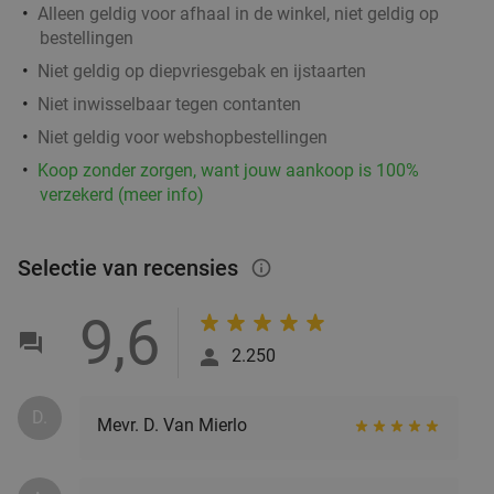
Godfried de Vocht De Echte Bakker
Alleen geldig voor afhaal in de winkel, niet geldig op
bestellingen
Morgen
Ma
Di
Wo
Do
Niet geldig op diepvriesgebak en ijstaarten
Godfried de Vocht De Echte Bakker
9.6
star
Niet inwisselbaar tegen contanten
Leende
12 min.
directions_car
Niet geldig voor webshopbestellingen
Verkocht: 941
€25
Regulier
€11
Koop zonder zorgen, want jouw aankoop is 100%
,99
verzekerd (meer info)
Wandelarrangement incl. warme drank +
29%
Selectie van recensies
info_outlined
gebak + lunchplank bij Parkpaviljoen
9,6
@BestZoo
2.250
Morgen
Zo
Ma
Di
Wo
Do
Parkpaviljoen @BestZoo
9.8
star
D.
Best
13 min.
directions_car
Mevr. D. Van Mierlo
Verkocht: 42
€23
,95
Regulier
€16
,95