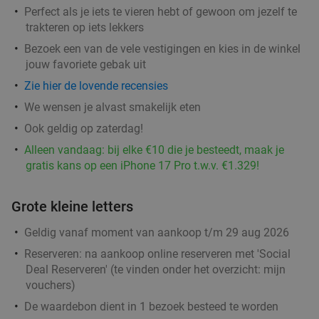
Perfect als je iets te vieren hebt of gewoon om jezelf te
Godfried de Vocht De Echte Bakker
9.6
star
trakteren op iets lekkers
Best
11 min.
directions_car
Bezoek een van de vele vestigingen en kies in de winkel
Verkocht: 941
€25
jouw favoriete gebak uit
Regulier
€11
,99
Zie hier de lovende recensies
We wensen je alvast smakelijk eten
Lunch voor 2 bij Fletcher Hotels
Ook geldig op zaterdag!
40%
Alleen vandaag: bij elke €10 die je besteedt, maak je
gratis kans op een iPhone 17 Pro t.w.v. €1.329!
Fletcher Hotels
Leende
12 min.
directions_car
Grote kleine letters
Verkocht: 4.868
€33
Regulier
€19
Geldig vanaf moment van aankoop t/m 29 aug 2026
,90
Reserveren:
na aankoop online reserveren met 'Social
Deal Reserveren' (te vinden onder het overzicht:
mijn
vouchers
)
Waardebon voor gebak t.w.v. €25 voor
52%
De waardebon dient in 1 bezoek besteed te worden