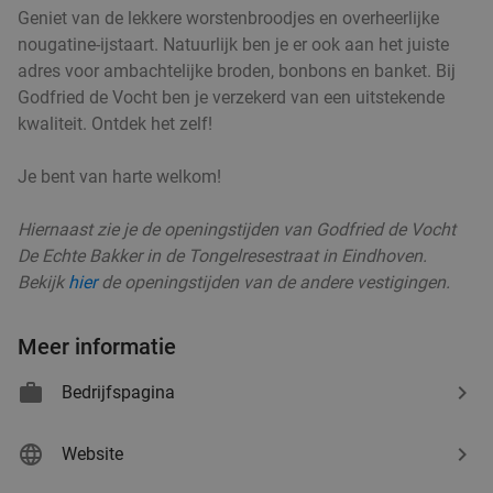
Geniet van de lekkere worstenbroodjes en overheerlijke
€16
,95
nougatine-ijstaart. Natuurlijk ben je er ook aan het juiste
adres voor ambachtelijke broden, bonbons en banket. Bij
Godfried de Vocht ben je verzekerd van een uitstekende
kwaliteit. Ontdek het zelf!
2-gangen keuzelunch bij SAMEN eten en
37%
drinken
Je bent van harte welkom!
Morgen
Zo
Ma
Di
Wo
Do
Hiernaast zie je de openingstijden van Godfried de Vocht
SAMEN eten en drinken Helmond
9.3
star
De Echte Bakker in de Tongelresestraat in Eindhoven.
Helmond
15 min.
directions_car
Bekijk
hier
de openingstijden van de andere vestigingen.
Verkocht: 152
€19
,90
Regulier
€12
,50
Meer informatie
Bedrijfspagina
Lunch voor 2 bij Fletcher Hotels
40%
Website
Fletcher Hotels