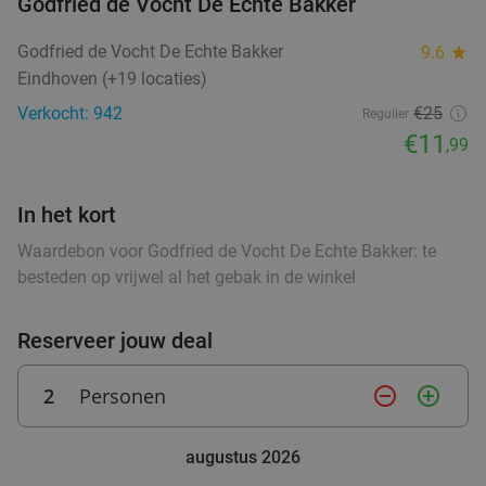
Godfried de Vocht De Echte Bakker
food
food
Godfried de Vocht De Echte Bakker
9.6
star
Wandelarrangement + appelflap + koffie/thee
34%
Eindhoven (+19 locaties)
+ borrelplank bij Eetcafé Manege Meulendijks
Verkocht: 942
€25
Regulier
Morgen
Zo
€11
,99
Eetcafé Manege Meulendijks
9.2
star
food
food
Heeze
9 min.
directions_car
food
In het kort
Verkocht: 85
€21
,20
food
Regulier
€13
Waardebon voor Godfried de Vocht De Echte Bakker: te
food
,95
besteden op vrijwel al het gebak in de winkel
food
Reserveer jouw deal
Waardebon voor gebak t.w.v. €25 voor
52%
Godfried de Vocht De Echte Bakker
2
Personen
remove_circle_outline
add_circle_outline
Morgen
Ma
Di
Wo
Do
Godfried de Vocht De Echte Bakker
9.6
star
augustus 2026
Valkenswaard
11 min.
directions_car