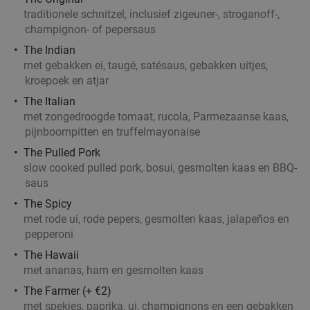
traditionele schnitzel, inclusief zigeuner-, stroganoff-,
champignon- of pepersaus
The Indian
Entree silent disco + 2 munten op
42%
met gebakken ei, taugé, satésaus, gebakken uitjes,
Stratumseind
kroepoek en atjar
RGB Disco
The Italian
Eindhoven
3 min.
directions_walk
met zongedroogde tomaat, rucola, Parmezaanse kaas,
pijnboompitten en truffelmayonaise
Verkocht: 8
€8
,50
Regulier
€4
The Pulled Pork
,95
slow cooked pulled pork, bosui, gesmolten kaas en BBQ-
saus
The Spicy
4-gangen taco- of burgerdiner + bijgerecht +
46%
met rode ui, rode pepers, gesmolten kaas, jalapeños en
frozen cocktail bij Tortillas
pepperoni
Vandaag
Morgen
Za
Zo
Ma
Di
Wo
The Hawaii
met ananas, ham en gesmolten kaas
Tortillas
9.5
star
The Farmer (+ €2)
Eindhoven
3 min.
directions_walk
met spekjes, paprika, ui, champignons en een gebakken