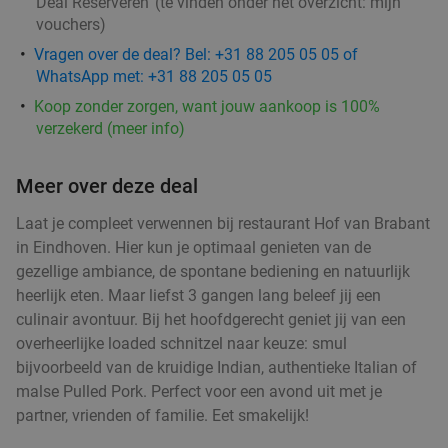
Deal Reserveren' (te vinden onder het overzicht:
mijn
Teds
vouchers
)
Morgen
Za
Zo
Ma
Di
Wo
Vragen over de deal? Bel: +31 88 205 05 05 of
Teds Eindhoven
9.2
star
WhatsApp met: +31 88 205 05 05
Eindhoven
1 min.
directions_walk
Koop zonder zorgen, want jouw aankoop is 100%
verzekerd (meer info)
Verkocht: 469
€22
,95
Regulier
€14
,95
Meer over deze deal
Laat je compleet verwennen bij restaurant Hof van Brabant
in Eindhoven. Hier kun je optimaal genieten van de
All-You-Can-Eat sushi bij Seasons
14%
gezellige ambiance, de spontane bediening en natuurlijk
Vandaag
Morgen
Za
Zo
Di
Wo
heerlijk eten. Maar liefst 3 gangen lang beleef jij een
Seasons
8.9
star
culinair avontuur. Bij het hoofdgerecht geniet jij van een
Eindhoven
1 min.
directions_walk
overheerlijke loaded schnitzel naar keuze: smul
bijvoorbeeld van de kruidige Indian, authentieke Italian of
Verkocht: 789
€38
Regulier
malse Pulled Pork. Perfect voor een avond uit met je
€32
,60
partner, vrienden of familie. Eet smakelijk!