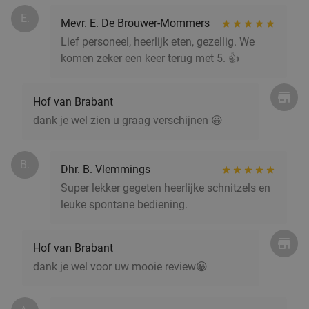
Winston Bistro
9.5
star
E.
Mevr. E. De Brouwer-Mommers
Eindhoven
4 min.
directions_walk
Lief personeel, heerlijk eten, gezellig. We
Verkocht: 37
€55
Regulier
komen zeker een keer terug met 5. 👍
€37
,50
Hof van Brabant
dank je wel zien u graag verschijnen 😀
Indiase rijsttafel naar keuze, af te halen bij
47%
Restaurant Veera
B.
Restaurant Veera
9.1
star
Dhr. B. Vlemmings
Eindhoven
6 min.
directions_walk
Super lekker gegeten heerlijke schnitzels en
leuke spontane bediening.
Verkocht: 144
€28
Regulier
€14
,95
Hof van Brabant
dank je wel voor uw mooie review😀
Japans 9-gangendiner in Eindhoven
39%
Vandaag
Morgen
Za
Zo
Di
Wo