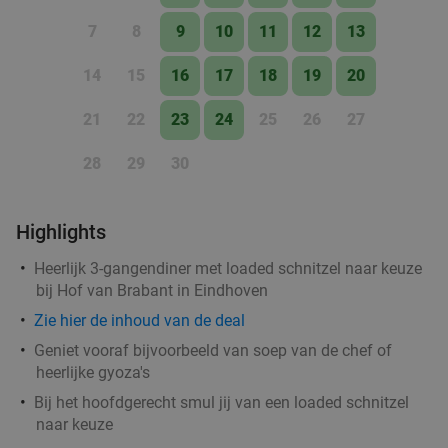
0 min.
directions_walk
7
8
9
10
11
12
13
Verkocht: 973
€33
,45
Regulier
€19
,50
14
15
16
17
18
19
20
21
22
23
24
25
26
27
All-You-Can-Eat-diner (geen tijdslimiet) bij
14%
28
29
30
Restaurant Mint in hartje Eindhoven
Vandaag
Morgen
Za
Zo
Ma
Wo
Highlights
Restaurant Mint
8.9
star
Eindhoven
0 min.
directions_walk
Heerlijk 3-gangendiner met loaded schnitzel naar keuze
bij Hof van Brabant in Eindhoven
Verkocht: 599
€37
,95
Regulier
€32
Zie
hier
de inhoud van de deal
,75
Geniet vooraf bijvoorbeeld van soep van de chef of
heerlijke gyoza's
2-gangendiner à la carte bij Happy Italy
Bij het hoofdgerecht smul jij van een loaded schnitzel
35%
naar keuze
Eindhoven