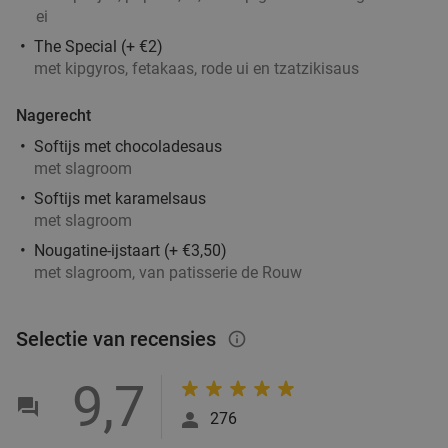
Verkocht: 230
€53
,50
Regulier
ei
€28
,95
The Special (+ €2)
met kipgyros, fetakaas, rode ui en tzatzikisaus
4-gangendiner van de chef bij Bodega Maxima
28%
Nagerecht
Softijs met chocoladesaus
Vandaag
Morgen
Za
Zo
Wo
met slagroom
Bodega Maxima
9.0
star
Softijs met karamelsaus
Eindhoven
4 min.
directions_walk
met slagroom
Nougatine-ijstaart (+ €3,50)
Verkocht: 182
€38
,95
Regulier
met slagroom, van patisserie de Rouw
€27
,95
Selectie van recensies
info_outlined
4-gangen shared dining-diner + brood vooraf
32%
9,7
bij Winston Bistro
276
Vandaag
Morgen
Za
Zo