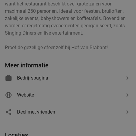
want het restaurant beschikt over grote zalen voor
maximaal 250 personen. Ideaal voor feesten, bruiloften,
Vandaag
Morgen
Za
Zo
Wo
zakelijke events, babyshowers en koffietafels. Bovendien
Velosoof Lunch - Bar - Diner
9.8
star
worden er regelmatig evenementen georganiseerd, zoals
Eindhoven
7 min.
directions_walk
Singing Diners en live entertainment.
Verkocht: 696
€24
,50
Regulier
Proef de gezellige sfeer zelf bij Hof van Brabant!
€14
,95
Meer informatie
3-gangen rijsttafeldiner bij Surabaya
Bedrijfspagina
45%
Vandaag
Morgen
Za
Zo
Ma
Website
Indonesisch Restaurant Surabaya
8.7
star
Eindhoven
8 min.
directions_walk
Deel met vrienden
Verkocht: 105
€43
Regulier
€23
,50
Locaties