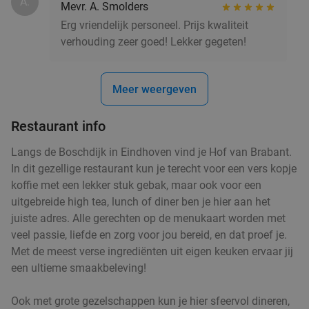
A.
Mevr. A. Smolders
Restaurant Momoyama
9.8
star
Erg vriendelijk personeel. Prijs kwaliteit
Eindhoven
6 min.
directions_walk
verhouding zeer goed! Lekker gegeten!
Verkocht: 53
€78
Regulier
€47
,95
Meer weergeven
Restaurant info
Onbeperkt Aziatisch-Franse fusiongerechten
19%
bij Le Meiling
Langs de Boschdijk in Eindhoven vind je Hof van Brabant.
In dit gezellige restaurant kun je terecht voor een vers kopje
Vandaag
Morgen
Za
Zo
Ma
Wo
koffie met een lekker stuk gebak, maar ook voor een
Le Meiling
9.7
star
uitgebreide high tea, lunch of diner ben je hier aan het
Eindhoven
6 min.
directions_walk
juiste adres. Alle gerechten op de menukaart worden met
veel passie, liefde en zorg voor jou bereid, en dat proef je.
Verkocht: 1.056
€41
,80
Regulier
Met de meest verse ingrediënten uit eigen keuken ervaar jij
€33
,95
een ultieme smaakbeleving!
Lunchplank in Eindhoven
Ook met grote gezelschappen kun je hier sfeervol dineren,
39%