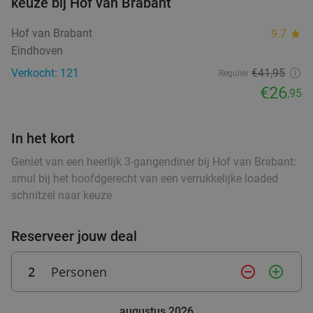
keuze bij Hof van Brabant
Hof van Brabant
9.7
star
Eindhoven
Verkocht: 121
€41,95
Regulier
€26
,95
In het kort
Geniet van een heerlijk 3-gangendiner bij Hof van Brabant:
smul bij het hoofdgerecht van een verrukkelijke loaded
schnitzel naar keuze
Reserveer jouw deal
2
Personen
remove_circle_outline
add_circle_outline
augustus 2026