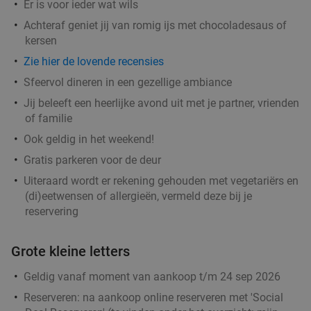
Er is voor ieder wat wils
Vandaag
Morgen
Za
Zo
Ma
Di
Wo
Achteraf geniet jij van romig ijs met chocoladesaus of
Happy Italy Eindhoven
7.9
star
kersen
Eindhoven
1 min.
directions_walk
Zie hier de lovende recensies
Verkocht: 3.198
€20
Regulier
Sfeervol dineren in een gezellige ambiance
€12
,95
Jij beleeft een heerlijke avond uit met je partner, vrienden
of familie
Ook geldig in het weekend!
Burrito + drankje bij Chidóz in hartje Eindhoven
36%
Gratis parkeren voor de deur
Vandaag
Morgen
Za
Zo
Ma
Di
Wo
Uiteraard wordt er rekening gehouden met vegetariërs en
Chidóz Eindhoven
9.1
star
(di)eetwensen of allergieën, vermeld deze bij je
Eindhoven
reservering
1 min.
directions_walk
Verkocht: 196
€14
,50
Regulier
Grote kleine letters
€9
,25
Geldig vanaf moment van aankoop t/m 24 sep 2026
Reserveren:
na aankoop online reserveren met 'Social
High tea (1,5 uur), shared brunch of ontbijt bij
35%