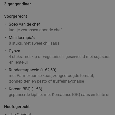
3-gangendiner
Indiaas 2-gangen keuzediner voor afhaal
54%
Voorgerecht
Vandaag
Morgen
Za
Zo
Ma
Di
Wo
Soep van de chef
Foodgasm Delivery
8.7
star
laat je verrassen door de chef
Eindhoven
3 min.
directions_walk
Mini-loempia's
Verkocht: 62
€27
,25
Regulier
8 stuks, met sweet chilisaus
€12
,50
Gyoza
4 stuks, met kip of vegetarisch, geserveerd met sojasaus
en lente-ui
3 cocktails en een tapasschaal bij Cocktailbar
40%
Rundercarpaccio (+ €2,50)
Mundial
met Parmezaanse kaas, zongedroogde tomaat,
zonnepitten en pesto of truffelmayonaise
Vandaag
Morgen
Za
Korean BBQ (+ €3)
Cocktailbar Mundial Eindhoven
8.8
star
gepaneerde kipfilet met Koreaanse BBQ-saus en lente-ui
Eindhoven
3 min.
directions_walk
Hoofdgerecht
Verkocht: 36
€41
,50
Regulier
€24
,95
The Original