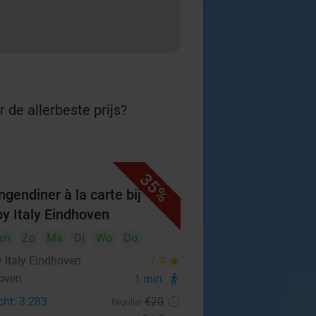
 de allerbeste prijs?
35%
ngendiner à la carte bij
y Italy Eindhoven
en
Zo
Ma
Di
Wo
Do
 Italy Eindhoven
7.9
star
oven
1 min.
directions_walk
cht: 3.283
€20
Regulier