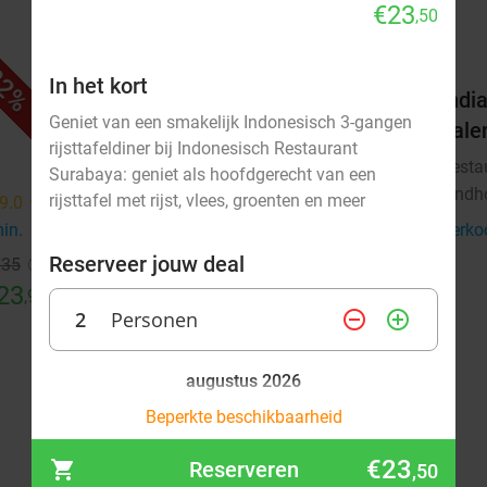
€23
,50
2%
32%
In het kort
4-gangen shared dining-diner +
India
Geniet van een smakelijk Indonesisch 3-gangen
brood vooraf bij Winston Bistro
hale
rijsttafeldiner bij Indonesisch Restaurant
Morgen
Zo
Do
Resta
Surabaya: geniet als hoofdgerecht van een
Eindh
rijsttafel met rijst, vlees, groenten en meer
Winston Bistro
9.0
star
9.5
star
Eindhoven
min.
directions_walk
4 min.
directions_walk
Verko
Reserveer jouw deal
€35
Verkocht: 42
€55
Regulier
23
€37
,95
,50
2
Personen
remove_circle_outline
add_circle_outline
augustus 2026
Ma
Di
Beperkte beschikbaarheid
Wo
Do
Vr
Za
Zo
€23
Reserveren
,50
1
2