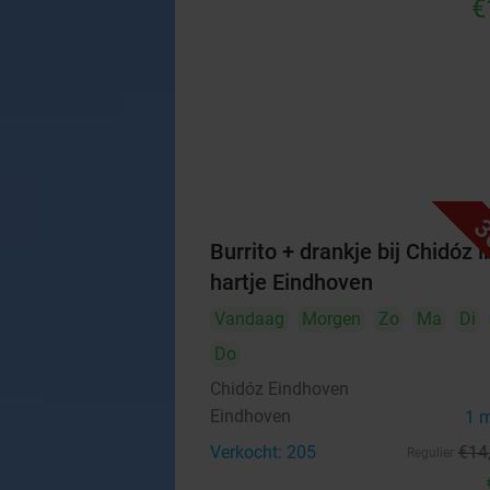
€
3
Burrito + drankje bij Chidóz i
hartje Eindhoven
Vandaag
Morgen
Zo
Ma
Di
Do
Chidóz Eindhoven
Eindhoven
1 
Verkocht: 205
€14
Regulier