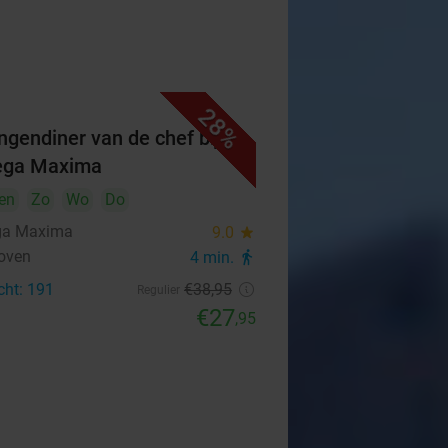
28%
ngendiner van de chef bij
ega Maxima
en
Zo
Wo
Do
ga Maxima
9.0
star
oven
4 min.
directions_walk
cht: 191
€38
,95
Regulier
€27
,95