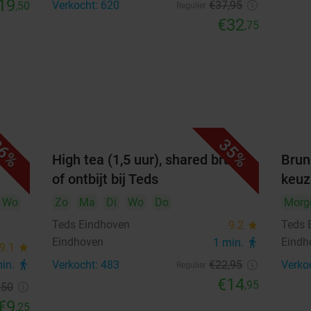
19
Verkocht: 620
€37
,95
,50
Regulier
€32
,75
6%
35%
n
High tea (1,5 uur), shared brunch
Brun
of ontbijt bij Teds
keuz
Wo
Zo
Ma
Di
Wo
Do
Morg
Teds Eindhoven
Teds 
9.2
star
Eindhoven
Eindh
1 min.
directions_walk
9.1
star
min.
directions_walk
Verkocht: 483
€22
,95
Verko
Regulier
€14
,95
,50
€9
,25