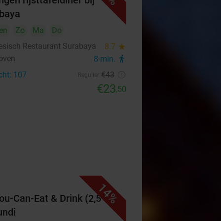
gen rijsttafeldiner bij
baya
en
Zo
Ma
Do
esisch Restaurant Surabaya
8.7
star
oven
8 min.
directions_walk
cht: 107
€43
Regulier
€23
,50
14%
You-Can-Eat & Drink (2,5 uur)
undi