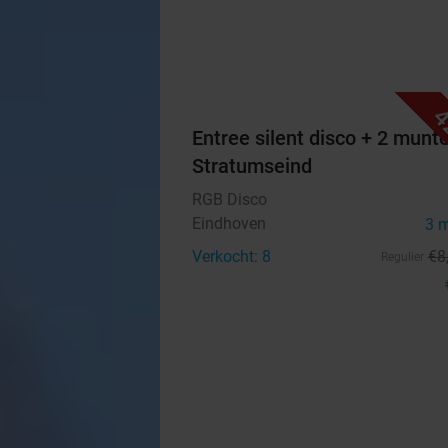
4
Entree silent disco + 2 munt
Stratumseind
RGB Disco
Eindhoven
3 
Verkocht: 8
€8
Regulier