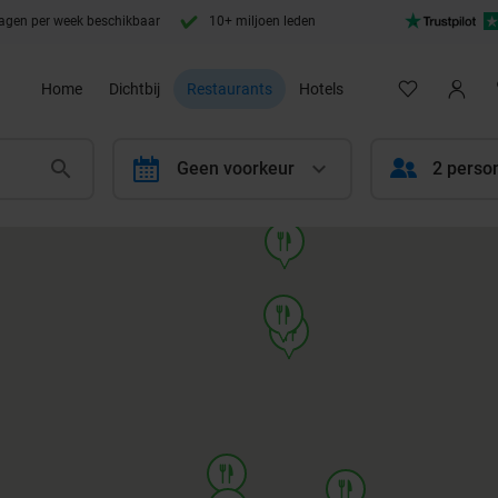
agen per week beschikbaar
10+ miljoen leden
Home
Dichtbij
Restaurants
Hotels
calendar
Geen voorkeur
2 perso
food
food
food
food
food