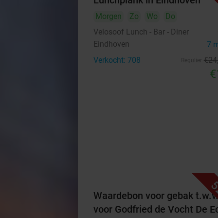
Lunchplank in Eindhoven
Morgen
Zo
Wo
Do
Velosoof Lunch - Bar - Diner
Eindhoven
7 
Verkocht: 708
€24
Regulier
€
5
Waardebon voor gebak t.w.v
voor Godfried de Vocht De E