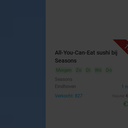
1
All-You-Can-Eat sushi bij
Seasons
Morgen
Zo
Di
Wo
Do
Seasons
Eindhoven
1 
Verkocht: 827
Regulier
€