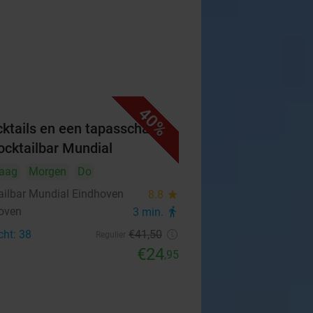
40%
cktails en een tapasschaal
Cocktailbar Mundial
aag
Morgen
Do
ailbar Mundial Eindhoven
8.8
star
oven
3 min.
directions_walk
cht: 38
€41
,50
Regulier
€24
,95