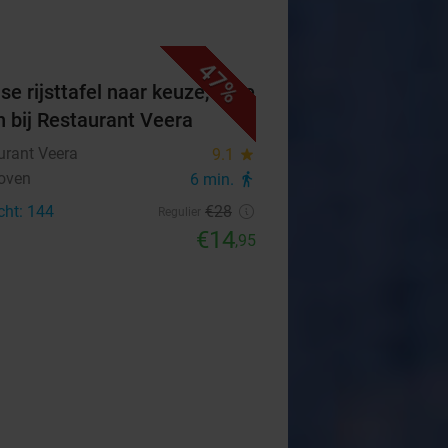
47%
se rijsttafel naar keuze, af te
n bij Restaurant Veera
urant Veera
9.1
star
oven
6 min.
directions_walk
cht: 144
€28
Regulier
€14
,95