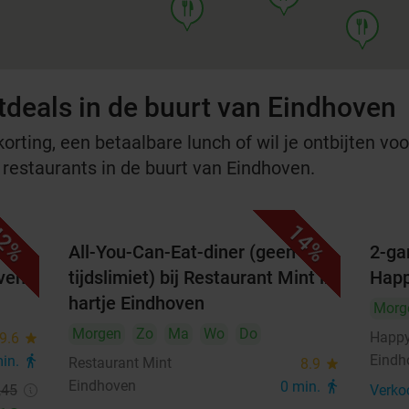
food
food
tdeals in de buurt van Eindhoven
rting, een betaalbare lunch of wil je ontbijten voor
e restaurants in de buurt van Eindhoven.
2%
14%
All-You-Can-Eat-diner (geen
2-ga
oven
tijdslimiet) bij Restaurant Mint in
Happ
hartje Eindhoven
Morg
Morgen
Zo
Ma
Wo
Do
Happy
9.6
star
Eindh
min.
directions_walk
Restaurant Mint
8.9
star
Eindhoven
0 min.
directions_walk
,45
Verko