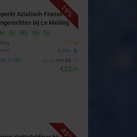
19%
perkt Aziatisch-Franse
ongerechten bij Le Meiling
en
Zo
Ma
Wo
Do
iling
9.7
star
oven
6 min.
directions_walk
cht: 1.109
€41
,80
Regulier
€33
,95
45%