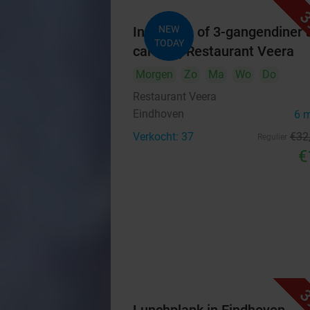
3
Indiaas 2- of 3-gangendiner à
NEW
TODAY
carte bij Restaurant Veera
Morgen
Zo
Ma
Wo
Do
Restaurant Veera
Eindhoven
6 
Verkocht: 37
€32
Regulier
€
3