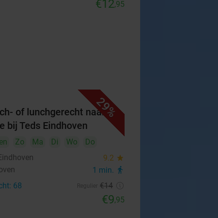
€12
,95
29%
ch- of lunchgerecht naar
e bij Teds Eindhoven
en
Zo
Ma
Di
Wo
Do
Eindhoven
9.2
star
oven
1 min.
directions_walk
cht: 68
€14
Regulier
€9
,95