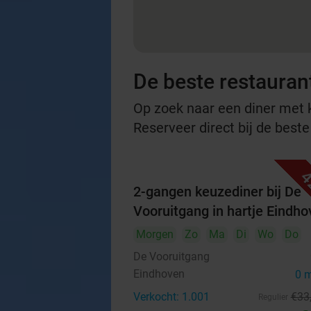
De beste restauran
Op zoek naar een diner met ko
Reserveer direct bij de best
4
2-gangen keuzediner bij De
Vooruitgang in hartje Eindh
Morgen
Zo
Ma
Di
Wo
Do
De Vooruitgang
Eindhoven
0 
Verkocht: 1.001
€33
Regulier