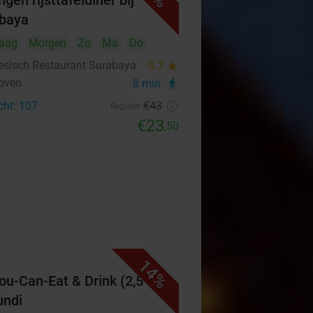
gen rijsttafeldiner bij
baya
aag
Morgen
Zo
Ma
Do
esisch Restaurant Surabaya
8.7
star
oven
8 min.
directions_walk
cht: 107
€43
Regulier
€23
,50
14%
You-Can-Eat & Drink (2,5 uur)
undi