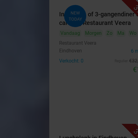
3
Indiaas 2- of 3-gangendiner à
NEW
TODAY
carte bij Restaurant Veera
Vandaag
Morgen
Zo
Ma
Wo
Restaurant Veera
Eindhoven
6 
Verkocht: 0
€32
Regulier
€
3