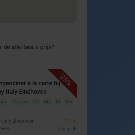
 de allerbeste prijs?
35%
ngendiner à la carte bij
y Italy Eindhoven
aag
Morgen
Zo
Ma
Di
Wo
 Italy Eindhoven
7.9
star
oven
1 min.
directions_walk