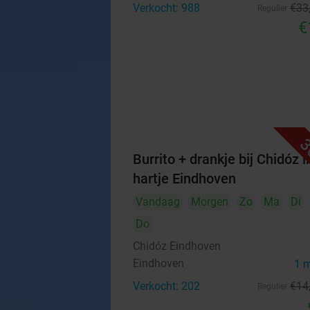
Verkocht: 988
€33
Regulier
€
3
Burrito + drankje bij Chidóz i
hartje Eindhoven
Vandaag
Morgen
Zo
Ma
Di
Do
Chidóz Eindhoven
Eindhoven
1 
Verkocht: 202
€14
Regulier