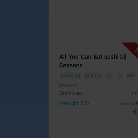
1
All-You-Can-Eat sushi bij
Seasons
Vandaag
Morgen
Zo
Di
Wo
Seasons
Eindhoven
1 
Verkocht: 806
Regulier
€