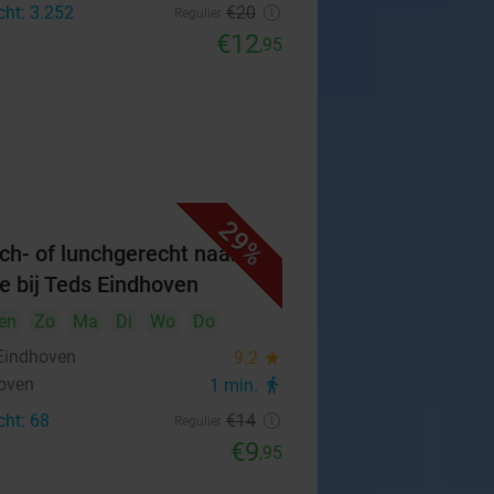
cht: 3.252
€20
Regulier
€12
,95
29%
ch- of lunchgerecht naar
e bij Teds Eindhoven
en
Zo
Ma
Di
Wo
Do
Eindhoven
9.2
star
oven
1 min.
directions_walk
cht: 68
€14
Regulier
€9
,95