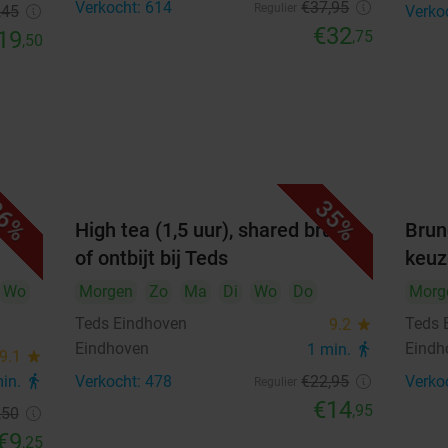
Verkocht: 614
€37
,95
Regulier
,45
Verko
€32
19
,75
,50
6%
35%
n
High tea (1,5 uur), shared brunch
Brun
of ontbijt bij Teds
keuz
Wo
Morgen
Zo
Ma
Di
Wo
Do
Morg
Teds Eindhoven
Teds 
9.2
star
Eindhoven
Eindh
1 min.
directions_walk
9.1
star
min.
directions_walk
Verkocht: 478
€22
,95
Verko
Regulier
€14
,95
,50
€9
,25