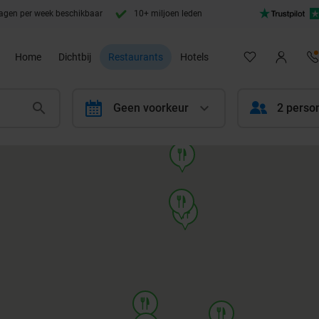
agen per week beschikbaar
10+ miljoen leden
Home
Dichtbij
Restaurants
Hotels
calendar
Geen voorkeur
2 perso
food
food
food
food
food