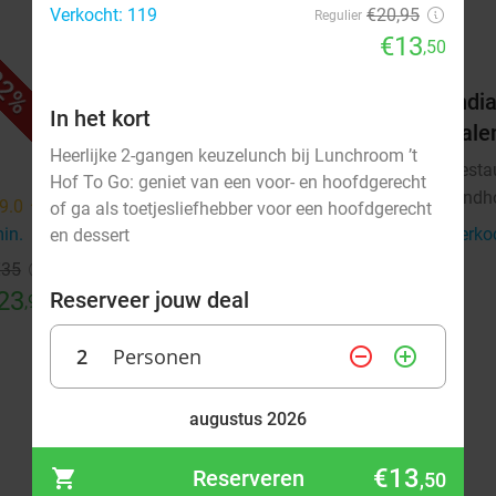
Verkocht: 119
€20,95
Regulier
€13
,50
2%
32%
4-gangen shared dining-diner +
India
In het kort
brood vooraf bij Winston Bistro
hale
Heerlijke 2-gangen keuzelunch bij Lunchroom ’t
Vandaag
Morgen
Zo
Do
Resta
Hof To Go: geniet van een voor- en hoofdgerecht
Eindh
Winston Bistro
9.0
star
9.5
star
of ga als toetjesliefhebber voor een hoofdgerecht
Eindhoven
min.
directions_walk
4 min.
directions_walk
Verko
en dessert
€35
Verkocht: 40
€55
Regulier
23
€37
Reserveer jouw deal
,95
,50
2
Personen
remove_circle_outline
add_circle_outline
augustus 2026
Ma
Di
Wo
Do
Vr
Za
Zo
€13
Reserveren
,50