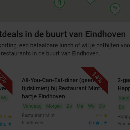
food
food
tdeals in de buurt van Eindhoven
rting, een betaalbare lunch of wil je ontbijten voor
e restaurants in de buurt van Eindhoven.
2%
14%
All-You-Can-Eat-diner (geen
2-ga
oven
tijdslimiet) bij Restaurant Mint in
Happ
hartje Eindhoven
Wo
Vand
Vandaag
Morgen
Zo
Ma
Wo
Do
Do
Restaurant Mint
8.9
star
Happy
9.6
star
Eindhoven
0 min.
directions_walk
Eindh
min.
directions_walk