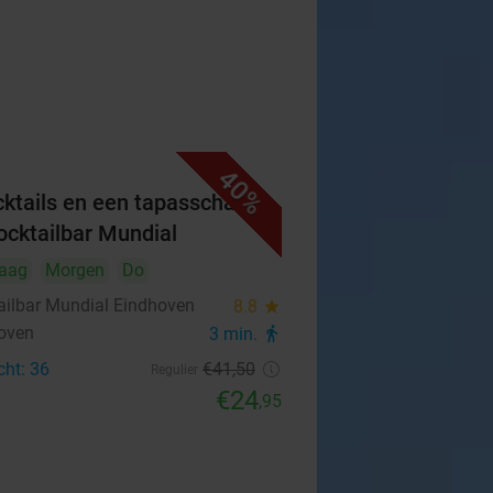
40%
cktails en een tapasschaal
Cocktailbar Mundial
aag
Morgen
Do
ailbar Mundial Eindhoven
8.8
star
oven
3 min.
directions_walk
cht: 36
€41
,50
Regulier
€24
,95