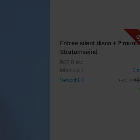
4
Entree silent disco + 2 munt
Stratumseind
RGB Disco
Eindhoven
3 
Verkocht: 8
€8
Regulier