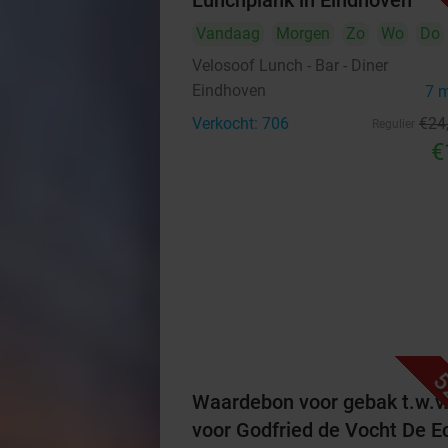
Lunchplank in Eindhoven
Vandaag
Morgen
Zo
Wo
Do
Velosoof Lunch - Bar - Diner
Eindhoven
7 
Verkocht: 706
€24
Regulier
€
5
Waardebon voor gebak t.w.v
voor Godfried de Vocht De E