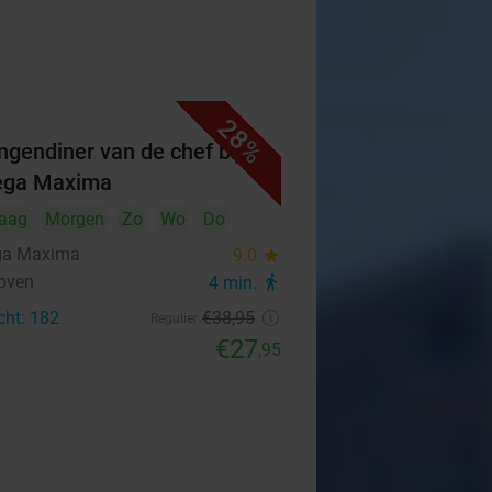
28%
ngendiner van de chef bij
ega Maxima
aag
Morgen
Zo
Wo
Do
ga Maxima
9.0
star
oven
4 min.
directions_walk
cht: 182
€38
,95
Regulier
€27
,95