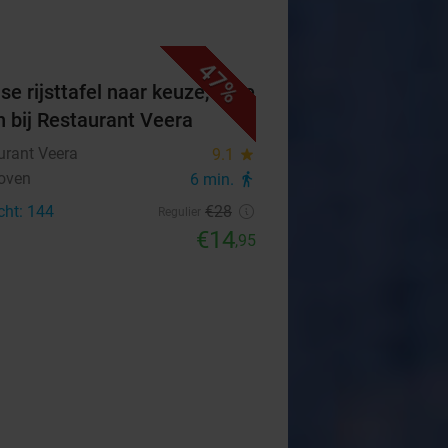
47%
se rijsttafel naar keuze, af te
n bij Restaurant Veera
urant Veera
9.1
star
oven
6 min.
directions_walk
cht: 144
€28
Regulier
€14
,95