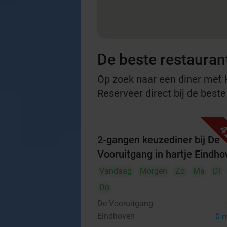
De beste restauran
Op zoek naar een diner met ko
Reserveer direct bij de best
4
2-gangen keuzediner bij De
Vooruitgang in hartje Eindh
Vandaag
Morgen
Zo
Ma
Di
Do
De Vooruitgang
Eindhoven
0 