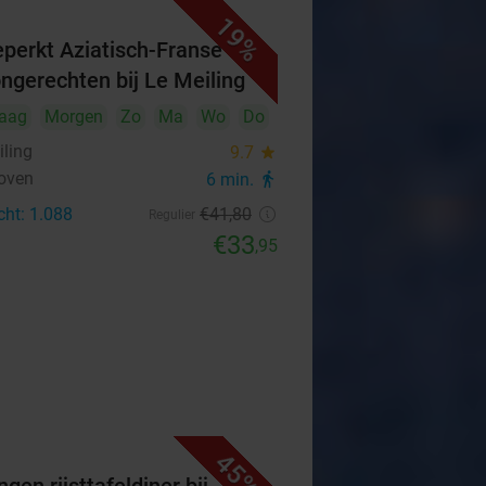
19%
perkt Aziatisch-Franse
ongerechten bij Le Meiling
aag
Morgen
Zo
Ma
Wo
Do
iling
9.7
star
oven
6 min.
directions_walk
cht: 1.088
€41
,80
Regulier
€33
,95
45%