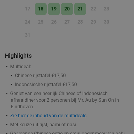
Godfried de Vocht De Echte Bakker
17
18
19
20
21
22
23
Ma
Di
Wo
Do
Vr
Godfried de Vocht De Echte Bakker
9.6
star
24
25
26
27
28
29
30
Leende
12 min.
directions_car
31
Verkocht: 965
€25
Regulier
€11
,99
Highlights
Multideal:
Wandelarrangement incl. warme drank +
29%
Chinese rijsttafel €17,50
gebak + lunchplank bij Parkpaviljoen
Indonesische rijsttafel €17,50
@BestZoo
Geniet van een heerlijk Chinees of Indonesisch
Morgen
Ma
Di
Wo
Do
Vr
afhaaldiner voor 2 personen bij Mr. Au by Sun On in
Eindhoven
Parkpaviljoen @BestZoo
9.8
star
Best
13 min.
directions_car
Zie hier de inhoud van de multideals
Verkocht: 45
€23
,95
Met keuze uit rijst, bami of nasi
Regulier
€16
,95
Ga voor de Chinese optie en smul onder meer van babi