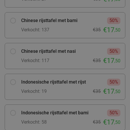
Verkocht: 965
€25
Regulier
€11
,99
Chinese rijsttafel met bami
50%
€17
Verkocht: 137
€35
,50
Aziatische All-You-Can-Eat (zonder tijdslimiet)
13%
bij An Fong Kaze
Chinese rijsttafel met nasi
50%
Morgen
Ma
Wo
Do
Vr
€17
Verkocht: 117
€35
,50
An Fong Kaze
9.2
star
Valkenswaard
11 min.
directions_car
Verkocht: 171
€37
,50
Regulier
Indonesische rijsttafel met rijst
50%
€32
,50
€17
Verkocht: 19
€35
,50
Waardebon voor gebak t.w.v. €25 voor
52%
Indonesische rijsttafel met bami
50%
Godfried de Vocht De Echte Bakker
€17
Verkocht: 58
€35
,50
Ma
Di
Wo
Do
Vr