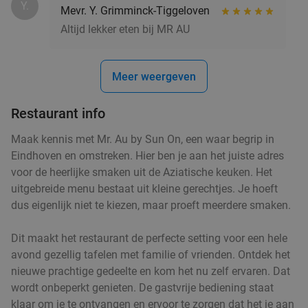
Y.
Mevr. Y. Grimminck-Tiggeloven
Altijd lekker eten bij MR AU
Roemeens 3-gangen keuzediner bij Restaurant
48%
Casa Romanaesca
Meer weergeven
Morgen
Ma
Wo
Do
Vr
Restaurant Casa Romaneasca
9.2
star
Restaurant info
Sint-Oedenrode
15 min.
directions_car
Maak kennis met Mr. Au by Sun On, een waar begrip in
Verkocht: 247
€42
,50
Regulier
Eindhoven en omstreken. Hier ben je aan het juiste adres
€21
,95
voor de heerlijke smaken uit de Aziatische keuken. Het
uitgebreide menu bestaat uit kleine gerechtjes. Je hoeft
dus eigenlijk niet te kiezen, maar proeft meerdere smaken.
1 kilo schepsnoep naar keuze bij De Zoete
32%
Inval
Dit maakt het restaurant de perfecte setting voor een hele
avond gezellig tafelen met familie of vrienden. Ontdek het
Di
Wo
Do
Vr
nieuwe prachtige gedeelte en kom het nu zelf ervaren. Dat
De Zoete Inval
9.7
star
wordt onbeperkt genieten. De gastvrije bediening staat
Helmond
16 min.
directions_car
klaar om je te ontvangen en ervoor te zorgen dat het je aan