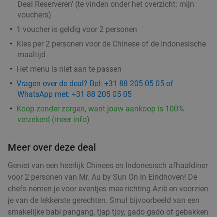
Deal Reserveren' (te vinden onder het overzicht:
mijn
€16
,95
vouchers
)
1 voucher is geldig voor 2 personen
Kies per 2 personen voor de Chinese of de Indonesische
maaltijd
2-gangen keuzelunch bij SAMEN eten en
37%
Het menu is niet aan te passen
drinken
Vragen over de deal? Bel: +31 88 205 05 05 of
Morgen
Ma
Di
Wo
Do
Vr
WhatsApp met: +31 88 205 05 05
SAMEN eten en drinken Helmond
9.3
star
Koop zonder zorgen, want jouw aankoop is 100%
Helmond
15 min.
directions_car
verzekerd (meer info)
Verkocht: 154
€19
,90
Regulier
€12
Meer over deze deal
,50
Geniet van een heerlijk Chinees en Indonesisch afhaaldiner
Lunch voor 2 bij Fletcher Hotels
voor 2 personen van Mr. Au by Sun On in Eindhoven! De
40%
chefs nemen je voor eventjes mee richting Azië en voorzien
je van de lekkerste gerechten. Smul bijvoorbeeld van een
Fletcher Hotels
smakelijke babi pangang, tjap tjoy, gado gado of gebakken