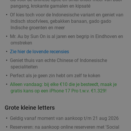
pangang, krokante garnalen en kipsaté
Of kies toch voor de Indonesische variant en geniet van
Indisch stoofvlees, gebakken banaan, gado gado
Wandelarrangement bij Bavaria Brouwerijcafé
32%
Indische groenten en meer
Morgen
Ma
Di
Wo
Do
Vr
Mr. Au by Sun On is al jaren een begrip in Eindhoven en
Bavaria Brouwerijcafé
9.8
star
omstreken
Lieshout
13 min.
directions_car
Zie hier de lovende recensies
Verkocht: 19
€28
,45
Regulier
Geniet thuis van echte Chinese of Indonesische
€19
specialiteiten
,25
Perfect als je geen zin hebt om zelf te koken
Alleen vandaag: bij elke €10 die je besteedt, maak je
Wandelarrangement incl. lunchplank bij De
37%
gratis kans op een iPhone 17 Pro t.w.v. €1.329!
Vriendschap Boskant
Morgen
Wo
Do
Vr
Grote kleine letters
De Vriendschap Boskant
9.8
star
Geldig vanaf moment van aankoop t/m 21 aug 2026
Sint-Oedenrode
14 min.
directions_car
Reserveren:
na aankoop online reserveren met 'Social
Verkocht: 239
€26
,95
Regulier