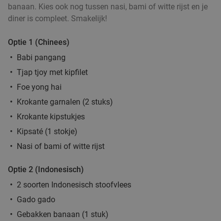
Helmond
15 min.
directions_car
banaan. Kies ook nog tussen nasi, bami of witte rijst en je
Verkocht: 4.879
€33
diner is compleet. Smakelijk!
Regulier
€19
,90
Optie 1 (Chinees)
Babi pangang
Tjap tjoy met kipfilet
3-gangendiner bij een Bar Bistro DuCo
45%
Foe yong hai
Bar Bistro DuCo
9.0
star
Krokante garnalen (2 stuks)
Helmond
15 min.
directions_car
Krokante kipstukjes
Verkocht: 2.408
€40
,60
Regulier
Kipsaté (1 stokje)
€22
,50
Nasi of bami of witte rijst
Optie 2 (Indonesisch)
3-gangendiner of -lunch bij Brasserie Welkom
35%
2 soorten Indonesisch stoofvlees
Thuis
Gado gado
Di
Wo
Do
Vr
Gebakken banaan (1 stuk)