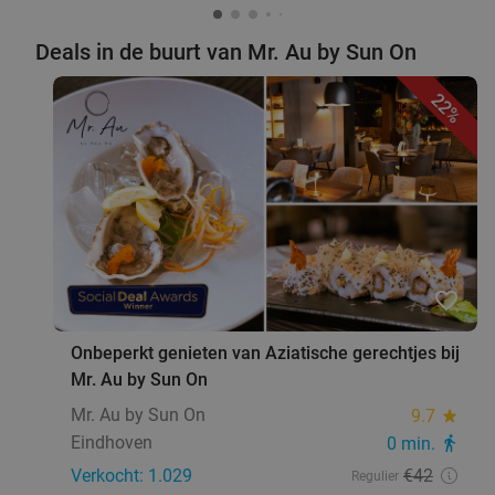
€6
,99
Deals in de buurt van Mr. Au by Sun On
2-gangen keuzelunch bij Restaurant Black Stone
36%
22%
Morgen
Vr
Restaurant Black Stone
9.7
star
Someren
19 min.
directions_car
Verkocht: 45
€21
,15
Regulier
€13
,50
favorite_border
Onbeperkt genieten van Aziatische gerechtjes bij
Mr. Au by Sun On
2-gangen keuzelunch of 3-gangen keuzediner
25%
Mr. Au by Sun On
9.7
star
bij Eetcafé 't Pleintje
Eindhoven
0 min.
directions_walk
Morgen
Di
Wo
Do
Vr
Verkocht: 1.029
€42
Regulier