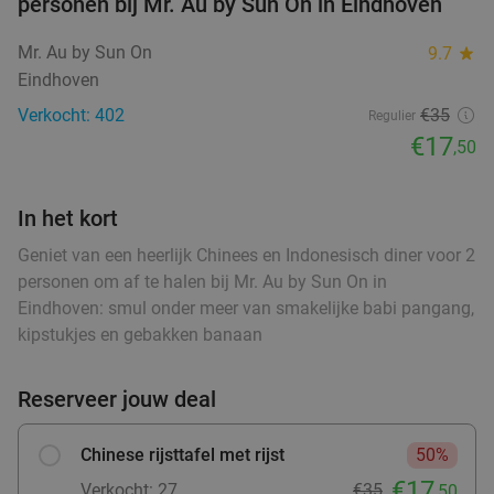
personen bij Mr. Au by Sun On in Eindhoven
food
food
Mr. Au by Sun On
9.7
star
Wandelarrangement + appelflap + koffie/thee
34%
Eindhoven
+ borrelplank bij Eetcafé Manege Meulendijks
Verkocht: 402
€35
Regulier
Morgen
€17
,50
Eetcafé Manege Meulendijks
9.2
star
food
food
Heeze
9 min.
directions_car
food
In het kort
Verkocht: 85
€21
,20
food
Regulier
€13
Geniet van een heerlijk Chinees en Indonesisch diner voor 2
food
,95
personen om af te halen bij Mr. Au by Sun On in
food
Eindhoven: smul onder meer van smakelijke babi pangang,
kipstukjes en gebakken banaan
Waardebon voor gebak t.w.v. €25 voor
52%
Godfried de Vocht De Echte Bakker
Reserveer jouw deal
Ma
Di
Wo
Do
Vr
Godfried de Vocht De Echte Bakker
9.6
star
Chinese rijsttafel met rijst
50%
Valkenswaard
11 min.
directions_car
€17
Verkocht: 27
€35
,50