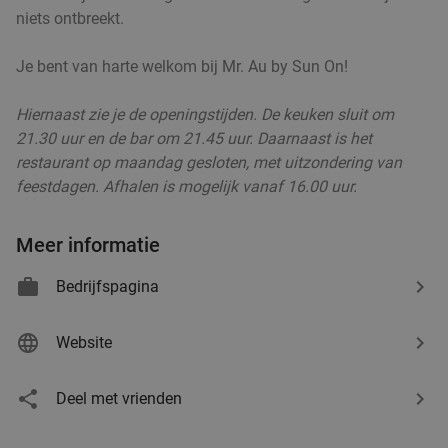
niets ontbreekt.
Verkocht: 83
€18
,50
Regulier
€12
,50
Je bent van harte welkom bij Mr. Au by Sun On!
Hiernaast zie je de openingstijden. De keuken sluit om
Japanse All-You-Can-Eat & Drink (2,5 uur) bij
13%
21.30 uur en de bar om 21.45 uur. Daarnaast is het
Restaurant Sakura Miki
restaurant op maandag gesloten, met uitzondering van
feestdagen. Afhalen is mogelijk vanaf 16.00 uur.
Do
Vr
Restaurant Sakura Miki
9.7
star
Meer informatie
Beek en Donk
17 min.
directions_car
Verkocht: 1.032
€37
,95
Regulier
Bedrijfspagina
€32
,95
Website
Wandelarrangement incl. 12-uurtje + gebak bij
34%
Deel met vrienden
Het Wapen van Liempde