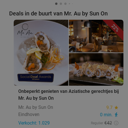
€6
,99
Deals in de buurt van Mr. Au by Sun On
2-gangen keuzelunch bij Restaurant Black Stone
36%
22%
Vandaag
Vr
Za
Restaurant Black Stone
9.7
star
Someren
19 min.
directions_car
Verkocht: 45
€21
,15
Regulier
€13
,50
favorite_border
Onbeperkt genieten van Aziatische gerechtjes bij
Mr. Au by Sun On
2-gangen keuzelunch of 3-gangen keuzediner
25%
Mr. Au by Sun On
9.7
star
bij Eetcafé 't Pleintje
Eindhoven
0 min.
directions_walk
Vandaag
Di
Wo
Do
Vr
Za
Verkocht: 1.029
€42
Regulier