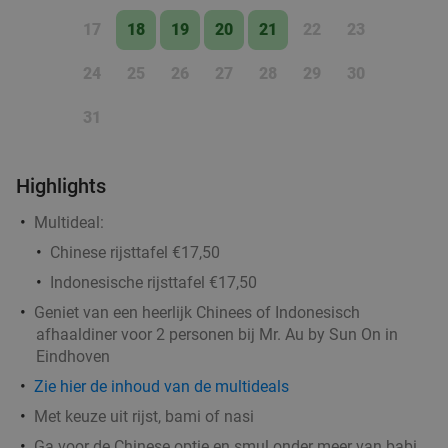
Godfried de Vocht De Echte Bakker
17
18
19
20
21
22
23
Morgen
Di
Wo
Do
Vr
Za
Godfried de Vocht De Echte Bakker
9.6
star
24
25
26
27
28
29
30
Leende
12 min.
directions_car
31
Verkocht: 969
€25
Regulier
€11
,99
Highlights
Multideal:
Wandelarrangement incl. warme drank +
29%
Chinese rijsttafel €17,50
gebak + lunchplank bij Parkpaviljoen
Indonesische rijsttafel €17,50
@BestZoo
Geniet van een heerlijk Chinees of Indonesisch
Morgen
Di
Wo
Do
Vr
Za
afhaaldiner voor 2 personen bij Mr. Au by Sun On in
Eindhoven
Parkpaviljoen @BestZoo
9.8
star
Best
13 min.
directions_car
Zie hier de inhoud van de multideals
Verkocht: 45
€23
,95
Met keuze uit rijst, bami of nasi
Regulier
€16
,95
Ga voor de Chinese optie en smul onder meer van babi