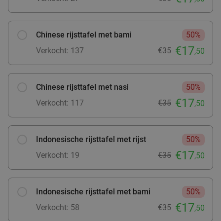
Verkocht: 969
€25
Regulier
€11
,99
Chinese rijsttafel met bami
50%
€17
Verkocht: 137
€35
,50
Aziatische All-You-Can-Eat (zonder tijdslimiet)
13%
bij An Fong Kaze
Chinese rijsttafel met nasi
50%
Vandaag
Morgen
Wo
Do
Vr
Za
€17
Verkocht: 117
€35
,50
An Fong Kaze
9.2
star
Valkenswaard
11 min.
directions_car
Verkocht: 173
€37
,50
Regulier
Indonesische rijsttafel met rijst
50%
€32
,50
€17
Verkocht: 19
€35
,50
Waardebon voor gebak t.w.v. €25 voor
52%
Indonesische rijsttafel met bami
50%
Godfried de Vocht De Echte Bakker
€17
Verkocht: 58
€35
,50
Morgen
Di
Wo
Do
Vr
Za