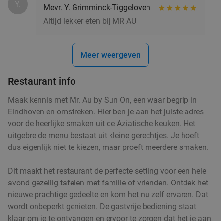
Y.
Mevr. Y. Grimminck-Tiggeloven
Altijd lekker eten bij MR AU
Roemeens 3-gangen keuzediner bij Restaurant
48%
Casa Romanaesca
Meer weergeven
Vandaag
Morgen
Wo
Do
Vr
Za
Restaurant Casa Romaneasca
9.2
star
Restaurant info
Sint-Oedenrode
15 min.
directions_car
Maak kennis met Mr. Au by Sun On, een waar begrip in
Verkocht: 247
€42
,50
Regulier
Eindhoven en omstreken. Hier ben je aan het juiste adres
€21
,95
voor de heerlijke smaken uit de Aziatische keuken. Het
uitgebreide menu bestaat uit kleine gerechtjes. Je hoeft
dus eigenlijk niet te kiezen, maar proeft meerdere smaken.
1 kilo schepsnoep naar keuze bij De Zoete
32%
Inval
Dit maakt het restaurant de perfecte setting voor een hele
avond gezellig tafelen met familie of vrienden. Ontdek het
Di
Wo
Do
Vr
Za
nieuwe prachtige gedeelte en kom het nu zelf ervaren. Dat
De Zoete Inval
9.7
star
wordt onbeperkt genieten. De gastvrije bediening staat
Helmond
16 min.
directions_car
klaar om je te ontvangen en ervoor te zorgen dat het je aan