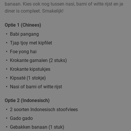
Helmond
15 min.
directions_car
banaan. Kies ook nog tussen nasi, bami of witte rijst en je
Verkocht: 4.887
€33
diner is compleet. Smakelijk!
Regulier
€19
,90
Optie 1 (Chinees)
Babi pangang
Tjap tjoy met kipfilet
3-gangendiner bij een Bar Bistro DuCo
45%
Foe yong hai
Bar Bistro DuCo
9.0
star
Krokante garnalen (2 stuks)
Helmond
15 min.
directions_car
Krokante kipstukjes
Verkocht: 2.412
€40
,60
Regulier
Kipsaté (1 stokje)
€22
,50
Nasi of bami of witte rijst
Optie 2 (Indonesisch)
3-gangendiner of -lunch bij Brasserie Welkom
35%
2 soorten Indonesisch stoofvlees
Thuis
Gado gado
Di
Wo
Do
Vr
Za
Gebakken banaan (1 stuk)