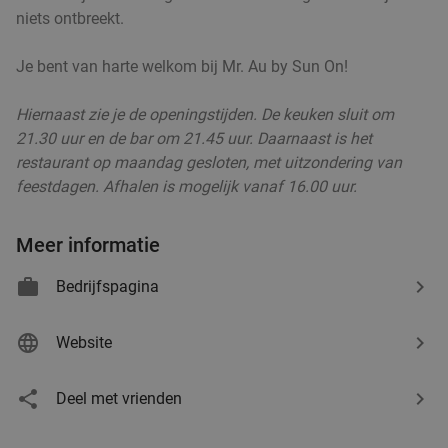
niets ontbreekt.
Verkocht: 84
€18
,50
Regulier
€12
,50
Je bent van harte welkom bij Mr. Au by Sun On!
Hiernaast zie je de openingstijden. De keuken sluit om
Japanse All-You-Can-Eat & Drink (2,5 uur) bij
13%
21.30 uur en de bar om 21.45 uur. Daarnaast is het
Restaurant Sakura Miki
restaurant op maandag gesloten, met uitzondering van
feestdagen. Afhalen is mogelijk vanaf 16.00 uur.
Do
Vr
Za
Restaurant Sakura Miki
9.7
star
Meer informatie
Beek en Donk
17 min.
directions_car
Verkocht: 1.044
€37
,95
Regulier
Bedrijfspagina
€32
,95
Website
Wandelarrangement incl. 12-uurtje + gebak bij
34%
Deel met vrienden
Het Wapen van Liempde