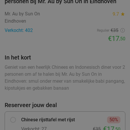
personen bij Mr. Au by Sun On in Eindhoven
food
food
Mr. Au by Sun On
9.7
star
Wandelarrangement + appelflap + koffie/thee
34%
Eindhoven
+ borrelplank bij Eetcafé Manege Meulendijks
Verkocht: 402
€35
Regulier
Vandaag
Za
€17
,50
Eetcafé Manege Meulendijks
9.2
star
food
food
Heeze
9 min.
directions_car
food
In het kort
Verkocht: 85
€21
,20
food
Regulier
€13
Geniet van een heerlijk Chinees en Indonesisch diner voor 2
food
,95
personen om af te halen bij Mr. Au by Sun On in
food
Eindhoven: smul onder meer van smakelijke babi pangang,
kipstukjes en gebakken banaan
Waardebon voor gebak t.w.v. €25 voor
52%
Godfried de Vocht De Echte Bakker
Reserveer jouw deal
Morgen
Di
Wo
Do
Vr
Za
Godfried de Vocht De Echte Bakker
9.6
star
Chinese rijsttafel met rijst
50%
Valkenswaard
11 min.
directions_car
€17
Verkocht: 27
€35
,50