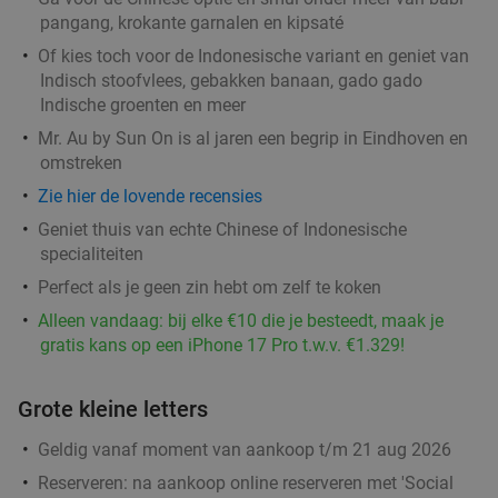
pangang, krokante garnalen en kipsaté
Of kies toch voor de Indonesische variant en geniet van
Indisch stoofvlees, gebakken banaan, gado gado
Wandelarrangement bij Bavaria Brouwerijcafé
32%
Indische groenten en meer
Vandaag
Morgen
Di
Wo
Do
Vr
Za
Mr. Au by Sun On is al jaren een begrip in Eindhoven en
Bavaria Brouwerijcafé
9.8
star
omstreken
Lieshout
13 min.
directions_car
Zie hier de lovende recensies
Verkocht: 19
€28
,45
Regulier
Geniet thuis van echte Chinese of Indonesische
€19
specialiteiten
,25
Perfect als je geen zin hebt om zelf te koken
Alleen vandaag: bij elke €10 die je besteedt, maak je
Wandelarrangement incl. lunchplank bij De
37%
gratis kans op een iPhone 17 Pro t.w.v. €1.329!
Vriendschap Boskant
Vandaag
Wo
Do
Vr
Za
Grote kleine letters
De Vriendschap Boskant
9.8
star
Geldig vanaf moment van aankoop t/m 21 aug 2026
Sint-Oedenrode
14 min.
directions_car
Reserveren:
na aankoop online reserveren met 'Social
Verkocht: 239
€26
,95
Regulier