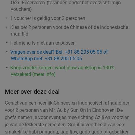
Deal Reserveren' (te vinden onder het overzicht:
mijn
€16
,95
vouchers
)
1 voucher is geldig voor 2 personen
Kies per 2 personen voor de Chinese of de Indonesische
maaltijd
2-gangen keuzelunch bij SAMEN eten en
37%
Het menu is niet aan te passen
drinken
Vragen over de deal? Bel: +31 88 205 05 05 of
Vandaag
Morgen
Di
Wo
Do
Vr
Za
WhatsApp met: +31 88 205 05 05
SAMEN eten en drinken Helmond
9.3
star
Koop zonder zorgen, want jouw aankoop is 100%
Helmond
15 min.
directions_car
verzekerd (meer info)
Verkocht: 154
€19
,90
Regulier
€12
Meer over deze deal
,50
Geniet van een heerlijk Chinees en Indonesisch afhaaldiner
Lunch voor 2 bij Fletcher Hotels
voor 2 personen van Mr. Au by Sun On in Eindhoven! De
40%
chefs nemen je voor eventjes mee richting Azië en voorzien
je van de lekkerste gerechten. Smul bijvoorbeeld van een
Fletcher Hotels
smakelijke babi pangang, tjap tjoy, gado gado of gebakken