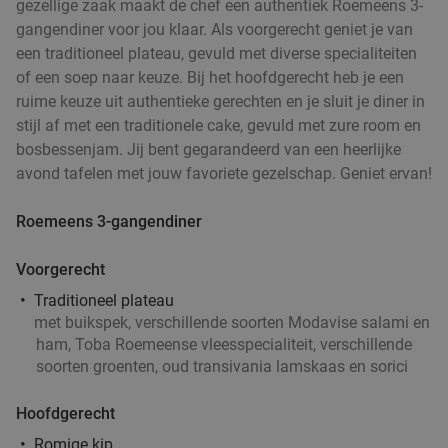
gezellige zaak maakt de chef een authentiek Roemeens 3-
gangendiner voor jou klaar. Als voorgerecht geniet je van
een traditioneel plateau, gevuld met diverse specialiteiten
Wandelarrangement bij Bavaria Brouwerijcafé
32%
of een soep naar keuze. Bij het hoofdgerecht heb je een
ruime keuze uit authentieke gerechten en je sluit je diner in
Vandaag
Morgen
Za
Zo
Ma
Di
Wo
stijl af met een traditionele cake, gevuld met zure room en
Bavaria Brouwerijcafé
9.8
star
bosbessenjam. Jij bent gegarandeerd van een heerlijke
Lieshout
13 min.
directions_car
avond tafelen met jouw favoriete gezelschap. Geniet ervan!
Verkocht: 14
€28
,45
Regulier
Roemeens 3-gangendiner
€19
,25
Voorgerecht
Wandelarrangement incl. lunchplank bij De
37%
Traditioneel plateau
Vriendschap Boskant
met buikspek, verschillende soorten Modavise salami en
ham, Toba Roemeense vleesspecialiteit, verschillende
Vandaag
Morgen
Za
Zo
Wo
soorten groenten, oud transivania lamskaas en sorici
De Vriendschap Boskant
9.8
star
Sint-Oedenrode
14 min.
directions_car
Hoofdgerecht
Verkocht: 227
€26
,95
Romige kip
Regulier