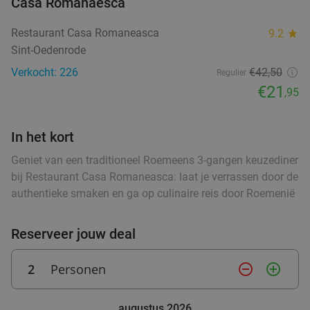
Casa Romanaesca
food
food
Restaurant Casa Romaneasca
9.2
star
Wandelarrangement + appelflap + koffie/thee
34%
Sint-Oedenrode
+ borrelplank bij Eetcafé Manege Meulendijks
Verkocht: 226
€42,50
Regulier
Za
Zo
€21
,95
Eetcafé Manege Meulendijks
9.2
star
food
food
Heeze
9 min.
directions_car
food
In het kort
Verkocht: 85
€21
,20
food
Regulier
€13
Geniet van een traditioneel Roemeens 3-gangen keuzediner
food
,95
bij Restaurant Casa Romaneasca: laat je verrassen door de
food
authentieke smaken en ga op culinaire reis door Roemenië
Waardebon voor gebak t.w.v. €25 voor
52%
Reserveer jouw deal
Godfried de Vocht De Echte Bakker
Vandaag
Morgen
Za
Ma
Di
Wo
2
Personen
remove_circle_outline
add_circle_outline
Godfried de Vocht De Echte Bakker
9.6
star
Valkenswaard
11 min.
directions_car
augustus 2026