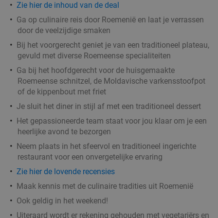
Zie hier de inhoud van de deal
Godfried de Vocht De Echte Bakker
9.6
star
Ga op culinaire reis door Roemenië en laat je verrassen
Best
11 min.
directions_car
door de veelzijdige smaken
Verkocht: 876
€25
Regulier
Bij het voorgerecht geniet je van een traditioneel plateau,
€11
gevuld met diverse Roemeense specialiteiten
,99
Ga bij het hoofdgerecht voor de huisgemaakte
Roemeense schnitzel, de Moldavische varkensstoofpot
Lunch voor 2 bij Fletcher Hotels
40%
of de kippenbout met friet
Je sluit het diner in stijl af met een traditioneel dessert
Fletcher Hotels
Het gepassioneerde team staat voor jou klaar om je een
Leende
12 min.
directions_car
heerlijke avond te bezorgen
Verkocht: 4.820
€33
Neem plaats in het sfeervol en traditioneel ingerichte
Regulier
€19
restaurant voor een onvergetelijke ervaring
,90
Zie hier de lovende recensies
Maak kennis met de culinaire tradities uit Roemenië
Ook geldig in het weekend!
Waardebon voor gebak t.w.v. €25 voor
52%
Uiteraard wordt er rekening gehouden met vegetariërs en