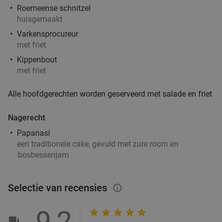
Helmond
15 min.
directions_car
Roemeense schnitzel
Verkocht: 4.820
€33
Regulier
huisgemaakt
€19
,90
Varkensprocureur
met friet
Kippenbout
met friet
3-gangendiner bij een Bar Bistro DuCo
45%
Alle hoofdgerechten worden geserveerd met salade en friet
Bar Bistro DuCo
9.0
star
Helmond
15 min.
directions_car
Nagerecht
Verkocht: 2.340
€40
,60
Regulier
Papanasi
€22
,50
een traditionele cake, gevuld met zure room en
bosbessenjam
3-gangendiner of -lunch bij Brasserie Welkom
35%
Selectie van recensies
info_outlined
Thuis
Vandaag
Morgen
Za
Di
Wo
9,2