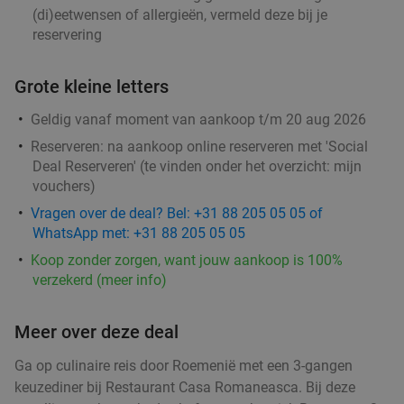
Godfried de Vocht De Echte Bakker
(di)eetwensen of allergieën, vermeld deze bij je
Vandaag
Morgen
Za
Ma
Di
Wo
reservering
Godfried de Vocht De Echte Bakker
9.6
star
Grote kleine letters
Leende
12 min.
directions_car
Verkocht: 876
€25
Regulier
Geldig vanaf moment van aankoop t/m 20 aug 2026
€11
,99
Reserveren:
na aankoop online reserveren met 'Social
Deal Reserveren' (te vinden onder het overzicht:
mijn
vouchers
)
Wandelarrangement incl. warme drank +
Vragen over de deal? Bel: +31 88 205 05 05 of
29%
WhatsApp met: +31 88 205 05 05
gebak + lunchplank bij Parkpaviljoen
Koop zonder zorgen, want jouw aankoop is 100%
@BestZoo
verzekerd (meer info)
Vandaag
Morgen
Za
Zo
Ma
Di
Wo
Parkpaviljoen @BestZoo
9.8
star
Meer over deze deal
Best
13 min.
directions_car
Ga op culinaire reis door Roemenië met een 3-gangen
Verkocht: 40
€23
,95
Regulier
keuzediner bij Restaurant Casa Romaneasca. Bij deze
€16
,95