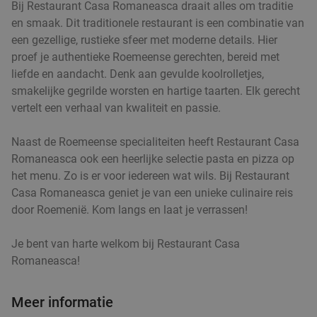
Bij Restaurant Casa Romaneasca draait alles om traditie
Vandaag
Morgen
Za
Zo
Di
Wo
en smaak. Dit traditionele restaurant is een combinatie van
een gezellige, rustieke sfeer met moderne details. Hier
Trattoria Santa Maria
9.2
star
proef je authentieke Roemeense gerechten, bereid met
Oirschot
15 min.
directions_car
liefde en aandacht. Denk aan gevulde koolrolletjes,
Verkocht: 200
€36
Regulier
smakelijke gegrilde worsten en hartige taarten. Elk gerecht
€24
,95
vertelt een verhaal van kwaliteit en passie.
Naast de Roemeense specialiteiten heeft Restaurant Casa
Romaneasca ook een heerlijke selectie pasta en pizza op
Wandelarrangement incl. koffie/thee + gebak
35%
het menu. Zo is er voor iedereen wat wils. Bij Restaurant
Casa Romaneasca geniet je van een unieke culinaire reis
+ lunch bij SNTZL. De Zwaan
door Roemenië. Kom langs en laat je verrassen!
Vandaag
Morgen
Za
Zo
Di
Wo
SNTZL. De Zwaan
9.8
star
Je bent van harte welkom bij Restaurant Casa
Oirschot
15 min.
directions_car
Romaneasca!
Verkocht: 521
€24
,50
Regulier
€15
Meer informatie
,95