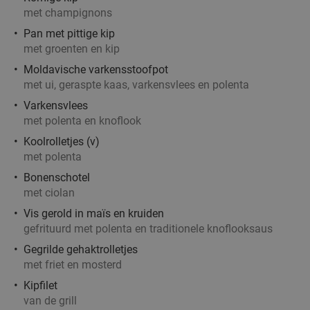
met champignons
€16
,95
Pan met pittige kip
met groenten en kip
Moldavische varkensstoofpot
2-gangen keuzelunch bij SAMEN eten en
37%
met ui, geraspte kaas, varkensvlees en polenta
drinken
Varkensvlees
met polenta en knoflook
Vandaag
Morgen
Za
Zo
Ma
Di
Wo
Koolrolletjes (v)
SAMEN eten en drinken Helmond
9.3
star
met polenta
Helmond
15 min.
directions_car
Bonenschotel
Verkocht: 148
€19
,90
Regulier
met ciolan
€12
,50
Vis gerold in maïs en kruiden
gefrituurd met polenta en traditionele knoflooksaus
Gegrilde gehaktrolletjes
Lunch voor 2 bij Fletcher Hotels
40%
met friet en mosterd
Kipfilet
Fletcher Hotels
van de grill