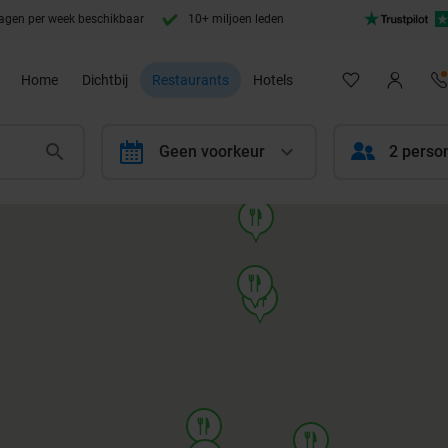
agen per week beschikbaar
10+ miljoen leden
Home
Dichtbij
Restaurants
Hotels
calendar
Geen voorkeur
2 perso
food
food
food
food
food