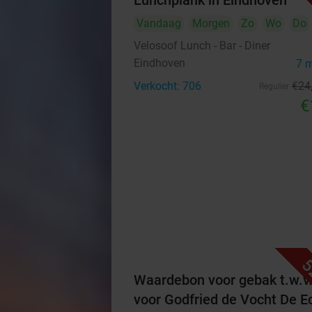
Lunchplank in Eindhoven
Vandaag
Morgen
Zo
Wo
Do
Velosoof Lunch - Bar - Diner
Eindhoven
7 
Verkocht: 706
€24
Regulier
€
5
Waardebon voor gebak t.w.v
voor Godfried de Vocht De E