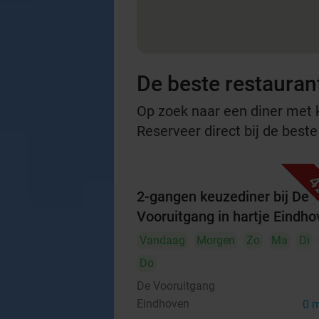
De beste restauran
Op zoek naar een diner met ko
Reserveer direct bij de best
4
2-gangen keuzediner bij De
Vooruitgang in hartje Eindh
Vandaag
Morgen
Zo
Ma
Di
Do
De Vooruitgang
Eindhoven
0 