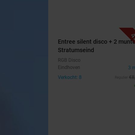
4
Entree silent disco + 2 munt
Stratumseind
RGB Disco
Eindhoven
3 
Verkocht: 8
€8
Regulier