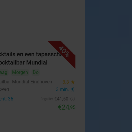
40%
cktails en een tapasschaal
Cocktailbar Mundial
aag
Morgen
Do
ailbar Mundial Eindhoven
8.8
star
oven
3 min.
directions_walk
cht: 36
€41
,50
Regulier
€24
,95