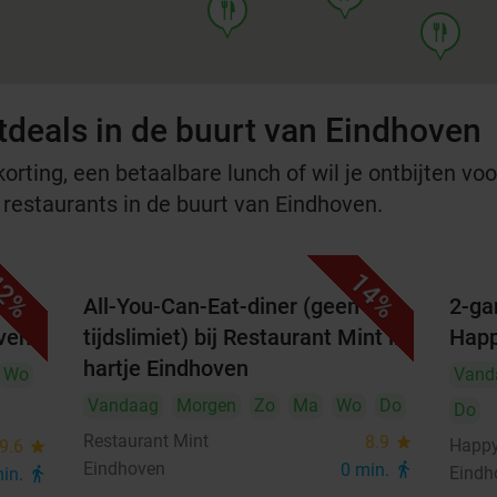
food
food
tdeals in de buurt van Eindhoven
rting, een betaalbare lunch of wil je ontbijten voor
e restaurants in de buurt van Eindhoven.
2%
14%
All-You-Can-Eat-diner (geen
2-ga
oven
tijdslimiet) bij Restaurant Mint in
Happ
hartje Eindhoven
Wo
Vand
Vandaag
Morgen
Zo
Ma
Wo
Do
Do
Restaurant Mint
8.9
star
Happy
9.6
star
Eindhoven
0 min.
directions_walk
Eindh
min.
directions_walk