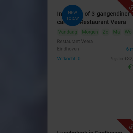
3
Indiaas 2- of 3-gangendiner à
NEW
TODAY
carte bij Restaurant Veera
Vandaag
Morgen
Zo
Ma
Wo
Restaurant Veera
Eindhoven
6 
Verkocht: 0
€32
Regulier
€
3