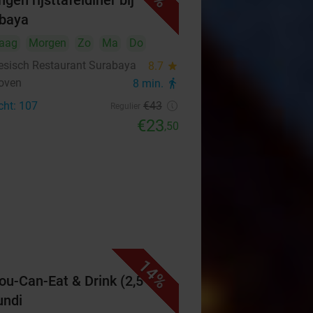
gen rijsttafeldiner bij
baya
aag
Morgen
Zo
Ma
Do
esisch Restaurant Surabaya
8.7
star
oven
8 min.
directions_walk
cht: 107
€43
Regulier
€23
,50
14%
You-Can-Eat & Drink (2,5 uur)
undi