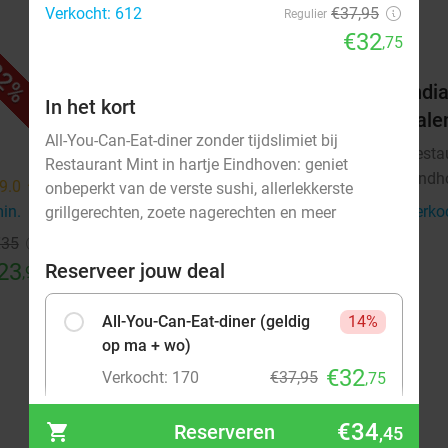
Verkocht: 612
€37,95
Regulier
€32
,75
2%
32%
4-gangen shared dining-diner +
India
In het kort
brood vooraf bij Winston Bistro
hale
All-You-Can-Eat-diner zonder tijdslimiet bij
Vandaag
Morgen
Zo
Do
Resta
Restaurant Mint in hartje Eindhoven: geniet
Eindh
Winston Bistro
9.0
star
9.5
star
onbeperkt van de verste sushi, allerlekkerste
Eindhoven
min.
directions_walk
4 min.
directions_walk
Verko
grillgerechten, zoete nagerechten en meer
€35
Verkocht: 40
€55
Regulier
23
€37
Reserveer jouw deal
,95
,50
All-You-Can-Eat-diner (geldig
14%
op ma + wo)
€32
Verkocht: 170
€37,95
,75
€34
Reserveren
,45