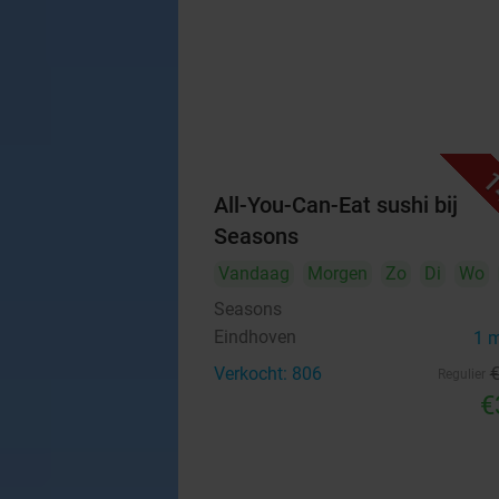
1
All-You-Can-Eat sushi bij
Seasons
Vandaag
Morgen
Zo
Di
Wo
Seasons
Eindhoven
1 
Verkocht: 806
Regulier
€