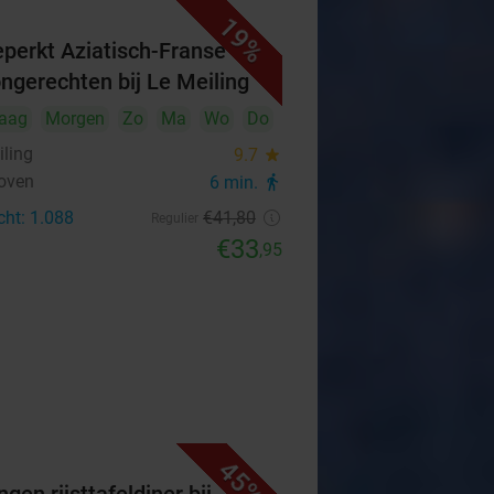
19%
perkt Aziatisch-Franse
ongerechten bij Le Meiling
aag
Morgen
Zo
Ma
Wo
Do
iling
9.7
star
oven
6 min.
directions_walk
cht: 1.088
€41
,80
Regulier
€33
,95
45%