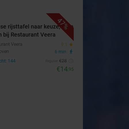
47%
se rijsttafel naar keuze, af te
n bij Restaurant Veera
urant Veera
9.1
star
oven
6 min.
directions_walk
cht: 144
€28
Regulier
€14
,95