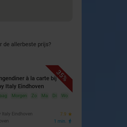
 de allerbeste prijs?
35%
ngendiner à la carte bij
y Italy Eindhoven
aag
Morgen
Zo
Ma
Di
Wo
 Italy Eindhoven
7.9
star
oven
1 min.
directions_walk