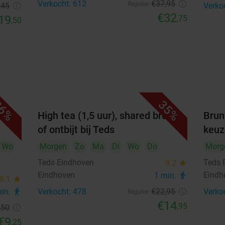
Verkocht: 612
€37
,95
Regulier
,45
Verko
€32
19
,75
,50
6%
35%
n
High tea (1,5 uur), shared brunch
Brun
of ontbijt bij Teds
keuz
Wo
Morgen
Zo
Ma
Di
Wo
Do
Morg
Teds Eindhoven
Teds 
9.2
star
Eindhoven
Eindh
1 min.
directions_walk
9.1
star
min.
directions_walk
Verkocht: 478
€22
,95
Verko
Regulier
€14
,95
,50
€9
,25