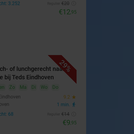
cht: 3.252
€20
Regulier
€12
,95
29%
ch- of lunchgerecht naar
e bij Teds Eindhoven
en
Zo
Ma
Di
Wo
Do
Eindhoven
9.2
star
oven
1 min.
directions_walk
cht: 68
€14
Regulier
€9
,95