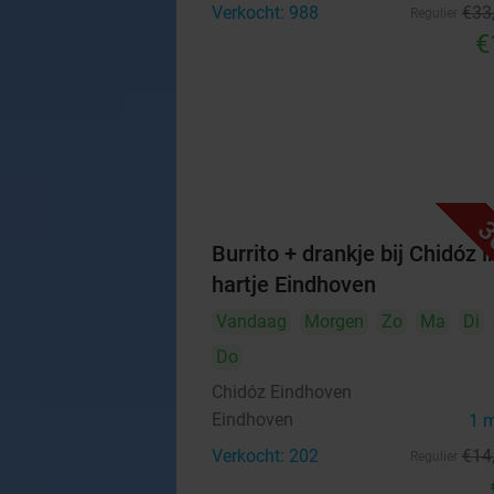
Verkocht: 988
€33
Regulier
€
3
Burrito + drankje bij Chidóz i
hartje Eindhoven
Vandaag
Morgen
Zo
Ma
Di
Do
Chidóz Eindhoven
Eindhoven
1 
Verkocht: 202
€14
Regulier