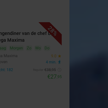
28%
ngendiner van de chef bij
ega Maxima
aag
Morgen
Zo
Wo
Do
ga Maxima
9.0
star
oven
4 min.
directions_walk
cht: 182
€38
,95
Regulier
€27
,95