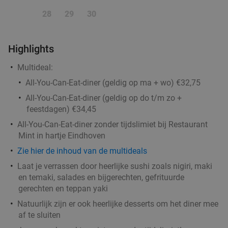
Seasons
8.9
star
28
29
30
Eindhoven
1 min.
directions_walk
Verkocht: 831
€38
Regulier
Highlights
€32
,60
Multideal:
All-You-Can-Eat-diner (geldig op ma + wo) €32,75
Indiaas 2-gangen keuzediner voor afhaal
54%
All-You-Can-Eat-diner (geldig op do t/m zo +
feestdagen) €34,45
Vandaag
Morgen
Di
Wo
Do
Vr
Za
All-You-Can-Eat-diner zonder tijdslimiet bij Restaurant
Foodgasm Delivery
8.4
star
Mint in hartje Eindhoven
Eindhoven
3 min.
directions_walk
Zie hier de inhoud van de multideals
Verkocht: 69
€27
,25
Regulier
Laat je verrassen door heerlijke sushi zoals nigiri, maki
€12
,50
en temaki, salades en bijgerechten, gefrituurde
gerechten en teppan yaki
Natuurlijk zijn er ook heerlijke desserts om het diner mee
3 cocktails en een tapasschaal bij Cocktailbar
af te sluiten
40%