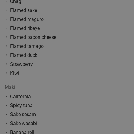
Eindhoven
6 min.
directions_walk
Unagi
Verkocht: 145
€28
Flamed sake
Regulier
€14
,95
Flamed maguro
Flamed ribeye
Flamed bacon cheese
Flamed tamago
Japans 9-gangendiner in Eindhoven
39%
Flamed duck
Vandaag
Di
Wo
Do
Vr
Za
Strawberry
Restaurant Momoyama
9.8
star
Kiwi
Eindhoven
6 min.
directions_walk
Verkocht: 60
€78
Regulier
Maki:
€47
,95
California
Spicy tuna
Sake sesam
Onbeperkt Aziatisch-Franse fusiongerechten
19%
Sake wasabi
bij Le Meiling
Banana roll