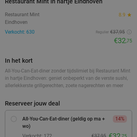
Restaurant Mint in hartje Eindhoven
2-gangen keuzediner bij De Vooruitgang in
42%
Restaurant Mint
8.9
star
hartje Eindhoven
Eindhoven
Vandaag
Morgen
Di
Wo
Do
Vr
Za
Verkocht: 630
€37,95
Regulier
De Vooruitgang
9.6
star
€32
,75
Eindhoven
0 min.
directions_walk
Verkocht: 1.005
€33
,45
Regulier
In het kort
€19
,50
All-You-Can-Eat-diner zonder tijdslimiet bij Restaurant Mint
in hartje Eindhoven: geniet onbeperkt van de verste sushi,
allerlekkerste grillgerechten, zoete nagerechten en meer
All-You-Can-Eat-diner (geen tijdslimiet) bij
14%
Restaurant Mint in hartje Eindhoven
Reserveer jouw deal
Vandaag
Morgen
Wo
Do
Vr
Za
Restaurant Mint
8.9
star
All-You-Can-Eat-diner (geldig op ma +
14%
Eindhoven
0 min.
directions_walk
wo)
€32
Verkocht: 630
€37
,95
Regulier
Verkocht: 172
€37,95
,75