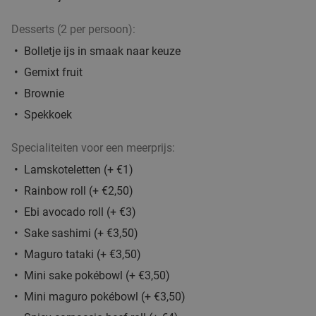
Desserts (2 per persoon):
Burrito + drankje bij Chidóz in Eindhoven
36%
Bolletje ijs in smaak naar keuze
Chidoz Eindhoven Strijp-S
Gemixt fruit
Eindhoven
2 min.
directions_car
Brownie
Verkocht: 31
€14
,50
Regulier
Spekkoek
€9
,25
Specialiteiten voor een meerprijs:
Lamskoteletten (+ €1)
Waardebon voor gebak t.w.v. €25 voor
52%
Rainbow roll (+ €2,50)
Godfried de Vocht De Echte Bakker
Ebi avocado roll (+ €3)
food
Morgen
Di
Wo
Do
Vr
Za
Sake sashimi (+ €3,50)
Godfried de Vocht De Echte Bakker
9.6
star
Maguro tataki (+ €3,50)
Eindhoven
2 min.
directions_car
Mini sake pokébowl (+ €3,50)
food
Verkocht: 974
€25
Regulier
Mini maguro pokébowl (+ €3,50)
€11
,99