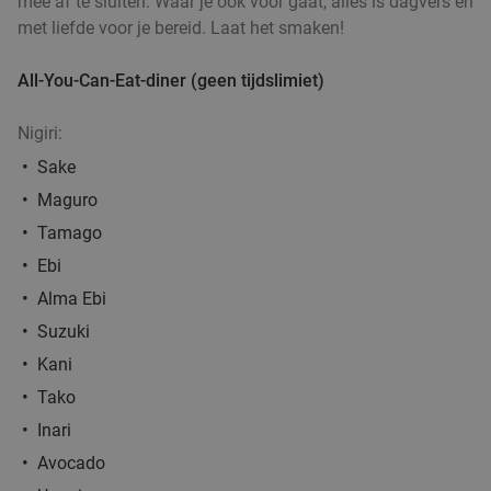
mee af te sluiten. Waar je ook voor gaat, alles is dagvers en
met liefde voor je bereid. Laat het smaken!
All-You-Can-Eat-diner (geen tijdslimiet)
4-gangen shared dining-diner + brood vooraf
32%
bij Winston Bistro
Nigiri:
Vandaag
Do
Vr
Za
Sake
Winston Bistro
9.5
star
Maguro
Eindhoven
4 min.
directions_walk
Tamago
Verkocht: 42
€55
Regulier
Ebi
€37
,50
Alma Ebi
Suzuki
Indiase rijsttafel naar keuze, af te halen bij
food
47%
Kani
Restaurant Veera
Tako
Vr
Za
Inari
Avocado
Restaurant Veera
9.1
star