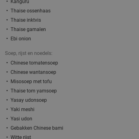
Kanguru
Morgen
Di
Wo
Do
Vr
Za
Thaise ossenhaas
Thaise inktvis
Time for Dinner
9.7
star
Eindhoven
2 min.
directions_car
Thaise garnalen
food
Verkocht: 260
€55
,50
Ebi onion
Regulier
€44
,95
Soep, rijst en noedels:
Chinese tomatensoep
Chinese wantansoep
High tea (1,5 uur), shared brunch of ontbijt bij
35%
Teds Eindhoven Strijp-S
Misosoep met tofu
Thaise tom yamsoep
Morgen
Di
Wo
Do
Vr
Za
Yasay udonsoep
Teds Eindhoven Strijp-S
9.4
star
Eindhoven
Yaki meshi
2 min.
directions_car
Yasi udon
Verkocht: 513
€22
,95
Regulier
food
€14
Gebakken Chinese bami
,95
Witte rijst