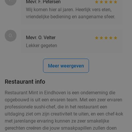
Mevr. F. Petersen
Eindhoven
3 min.
directions_car
Wij komen hier al jaren. Heerlijk vers eten,
Verkocht: 115
€22
Regulier
vriendelijke bediening en aangename sfeer.
€13
,95
O.
Mevr. O. Velter
Lekker gegeten
Burger naar keuze + friet + evt. snack of
37%
salade voor afhaal
Vandaag
Morgen
Di
Wo
Do
Vr
Za
Meer weergeven
Burgerme Eindhoven
10.0
star
Restaurant info
Eindhoven
3 min.
directions_car
Verkocht: 337
€14
,25
Restaurant Mint in Eindhoven is een onderneming die
Regulier
€8
opgebouwd is uit een ervaren team. Met een zeer ervaren
,95
professionele sushi-chef, die in het restaurant een
uitdaging ziet om zijn creativiteit te uiten, en een chef-kok
met jarenlange ervaring kunnen ze zeer smakelijke
Waardebon voor gebak t.w.v. €25 voor
52%
gerechten creëren die jouw smaakpapillen zullen doen