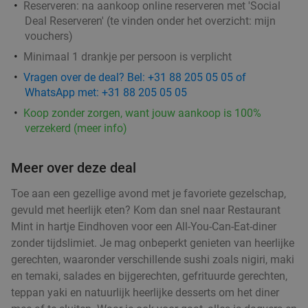
Reserveren:
na aankoop online reserveren met 'Social
4-gangen taco- of burgerdiner + bijgerecht +
46%
Deal Reserveren' (te vinden onder het overzicht:
mijn
frozen cocktail bij Tortillas
vouchers
)
Vandaag
Morgen
Di
Wo
Do
Vr
Za
Minimaal 1 drankje per persoon is verplicht
Tortillas
9.5
star
Vragen over de deal? Bel: +31 88 205 05 05 of
Eindhoven
3 min.
directions_walk
WhatsApp met: +31 88 205 05 05
Koop zonder zorgen, want jouw aankoop is 100%
Verkocht: 244
€53
,50
Regulier
verzekerd (meer info)
€28
,95
Meer over deze deal
4-gangendiner van de chef bij Bodega Maxima
33%
Toe aan een gezellige avond met je favoriete gezelschap,
gevuld met heerlijk eten? Kom dan snel naar Restaurant
Vandaag
Wo
Do
Vr
Za
Mint in hartje Eindhoven voor een All-You-Can-Eat-diner
Bodega Maxima
9.0
star
zonder tijdslimiet. Je mag onbeperkt genieten van heerlijke
Eindhoven
4 min.
directions_walk
gerechten, waaronder verschillende sushi zoals nigiri, maki
en temaki, salades en bijgerechten, gefrituurde gerechten,
Verkocht: 189
€38
,95
Regulier
teppan yaki en natuurlijk heerlijke desserts om het diner
€25
,95