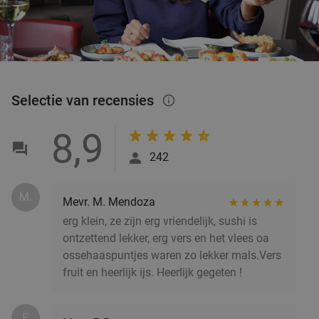
Verkocht: 3
€19
Regulier
€14
Sushibox (48 of 64 stuks) afhalen bij Twapan
59%
Selectie van recensies
info_outlined
Di
Wo
Do
Vr
Za
Twapan
9.0
star
8,9
Eindhoven
2 min.
directions_car
242
Verkocht: 158
€78
,95
Regulier
€32
,50
M.
Mevr. M. Mendoza
erg klein, ze zijn erg vriendelijk, sushi is
ontzettend lekker, erg vers en het vlees oa
Indiaas 2-gangen keuzediner bij Ma-Nee Tasty
37%
ossehaaspuntjes waren zo lekker mals.Vers
Bytes
fruit en heerlijk ijs. Heerlijk gegeten !
Vandaag
Di
Wo
Do
Vr
Za
Ma-Nee Tasty Bytes Eindhoven
8.7
star
F.