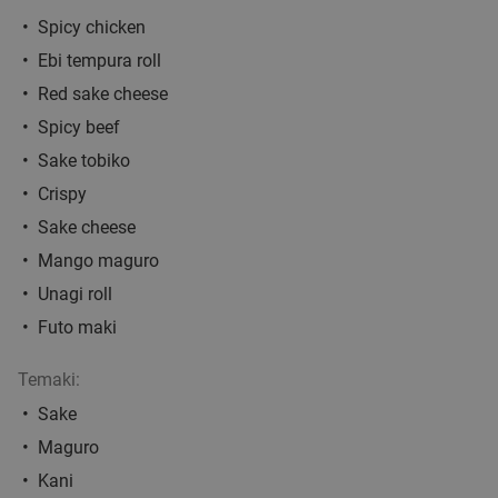
Vandaag
Morgen
Wo
Do
Vr
Za
Spicy chicken
Le Meiling
9.7
star
Ebi tempura roll
Eindhoven
6 min.
directions_walk
Red sake cheese
Verkocht: 1.139
€41
,80
Regulier
Spicy beef
€33
,95
Sake tobiko
Crispy
Lunchplank in Eindhoven
39%
Sake cheese
Mango maguro
Vandaag
Wo
Do
Vr
Za
Unagi roll
Velosoof Lunch - Bar - Diner
9.9
star
Futo maki
Eindhoven
7 min.
directions_walk
Verkocht: 725
€24
,50
Temaki:
Regulier
€14
,95
Sake
Maguro
Kani