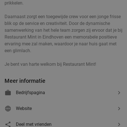
Godfried de Vocht De Echte Bakker
prikkelen.
Morgen
Di
Wo
Do
Vr
Za
Daarnaast zorgt een toegewijde crew voor een jonge frisse
Godfried de Vocht De Echte Bakker
9.6
star
blik op de service en creativiteit. Door de dynamische
Eindhoven
3 min.
directions_car
samenwerking van het hele team zorgen zij ervoor dat je bij
Verkocht: 974
€25
Regulier
Restaurant Mint in Eindhoven een memorabele positieve
€11
,99
ervaring mee zal maken, waardoor je naar huis gaat met
een glimlach.
2 pokébowls bij Woensel Wereldkeukens
35%
Je bent van harte welkom bij Restaurant Mint!
Vandaag
Morgen
Di
Wo
Do
Vr
Za
Meer informatie
Woensel Wereldkeukens
9.3
star
Bedrijfspagina
Eindhoven
3 min.
directions_car
Verkocht: 949
€29
,90
Regulier
Website
€19
,50
Deel met vrienden