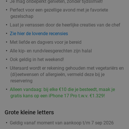
Mundial
Je mag onbeperkt genieten, zonder tijdslimiet!
Perfect voor een gezellige avond met je favoriete
Do
Vr
Za
gezelschap
Cocktailbar Mundial Eindhoven
8.8
star
Laat je verrassen door de heerlijke creaties van de chef
Eindhoven
3 min.
directions_walk
Zie hier de lovende recensies
Verkocht: 38
€41
,50
Regulier
Met liefde en dagvers voor je bereid
€24
,95
Alle kip- en rundvleesgerechten zijn halal
Ook geldig in het weekend!
Entree silent disco + 2 munten op
42%
Uiteraard wordt er rekening gehouden met vegetariërs en
(di)eetwensen of allergieën, vermeld deze bij je
Stratumseind
reservering
RGB Disco
Alleen vandaag: bij elke €10 die je besteedt, maak je
Eindhoven
3 min.
directions_walk
gratis kans op een iPhone 17 Pro t.w.v. €1.329!
Verkocht: 8
€8
,50
Regulier
€4
,95
Grote kleine letters
Geldig vanaf moment van aankoop t/m 7 sep 2026