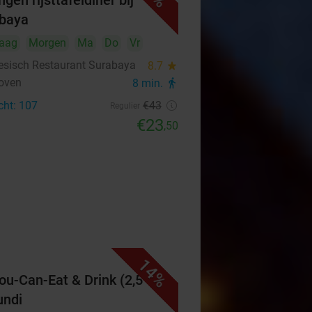
gen rijsttafeldiner bij
baya
aag
Morgen
Ma
Do
Vr
esisch Restaurant Surabaya
8.7
star
oven
8 min.
directions_walk
cht: 107
€43
Regulier
€23
,50
14%
You-Can-Eat & Drink (2,5 uur)
undi