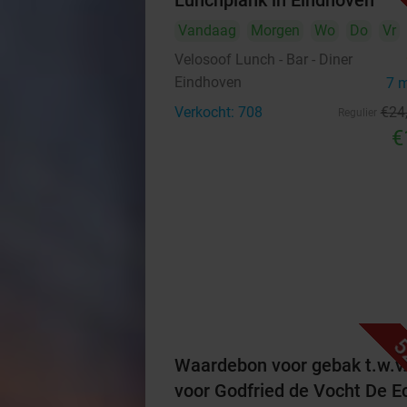
Lunchplank in Eindhoven
Vandaag
Morgen
Wo
Do
Vr
Velosoof Lunch - Bar - Diner
Eindhoven
7 
Verkocht: 708
€24
Regulier
€
5
Waardebon voor gebak t.w.v
voor Godfried de Vocht De E