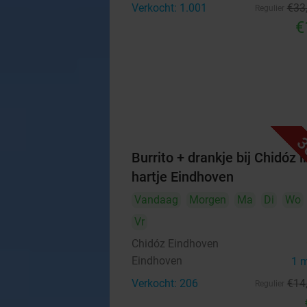
Verkocht: 1.001
€33
Regulier
€
3
Burrito + drankje bij Chidóz i
hartje Eindhoven
Vandaag
Morgen
Ma
Di
Wo
Vr
Chidóz Eindhoven
Eindhoven
1 
Verkocht: 206
€14
Regulier