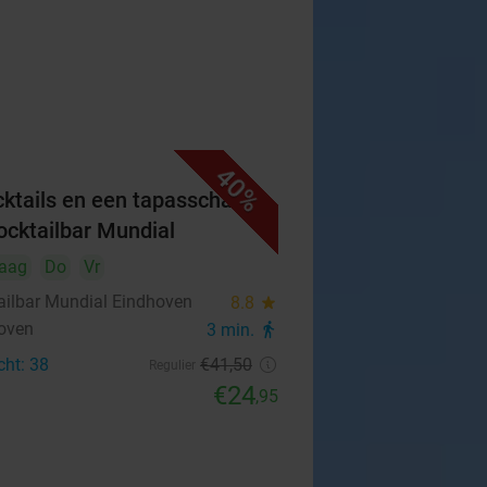
40%
cktails en een tapasschaal
Cocktailbar Mundial
aag
Do
Vr
ailbar Mundial Eindhoven
8.8
star
oven
3 min.
directions_walk
cht: 38
€41
,50
Regulier
€24
,95