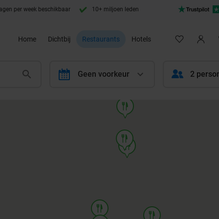
agen per week beschikbaar
10+ miljoen leden
Home
Dichtbij
Restaurants
Hotels
calendar
Geen voorkeur
2 perso
food
food
food
food
food