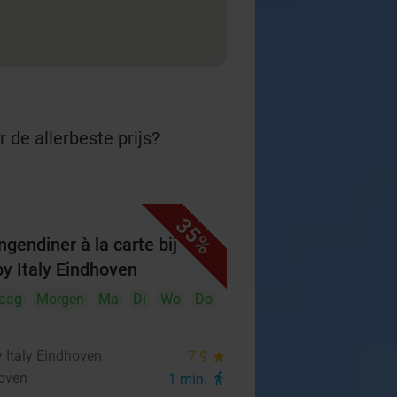
 de allerbeste prijs?
35%
ngendiner à la carte bij
y Italy Eindhoven
aag
Morgen
Ma
Di
Wo
Do
 Italy Eindhoven
7.9
star
oven
1 min.
directions_walk