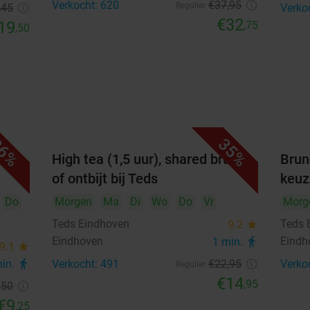
Verkocht: 620
€37
,95
Regulier
,45
Verko
€32
19
,75
,50
6%
35%
n
High tea (1,5 uur), shared brunch
Brun
of ontbijt bij Teds
keuz
Do
Morgen
Ma
Di
Wo
Do
Vr
Morg
Teds Eindhoven
Teds 
9.2
star
Eindhoven
Eindh
1 min.
directions_walk
9.1
star
min.
directions_walk
Verkocht: 491
€22
,95
Verko
Regulier
€14
,95
,50
€9
,25