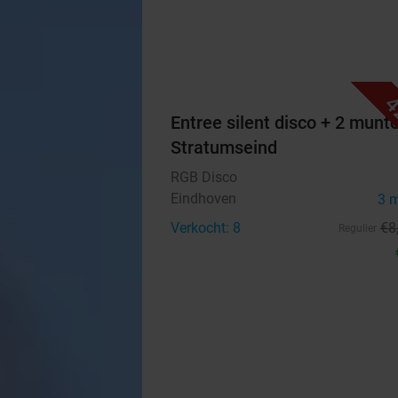
4
Entree silent disco + 2 munt
Stratumseind
RGB Disco
Eindhoven
3 
Verkocht: 8
€8
Regulier