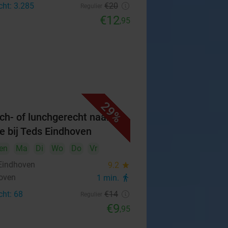
cht: 3.285
€20
Regulier
€12
,95
29%
ch- of lunchgerecht naar
e bij Teds Eindhoven
en
Ma
Di
Wo
Do
Vr
Eindhoven
9.2
star
oven
1 min.
directions_walk
cht: 68
€14
Regulier
€9
,95