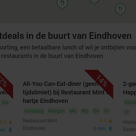
food
food
tdeals in de buurt van Eindhoven
rting, een betaalbare lunch of wil je ontbijten voor
e restaurants in de buurt van Eindhoven.
2%
14%
All-You-Can-Eat-diner (geen
2-ga
oven
tijdslimiet) bij Restaurant Mint in
Happ
hartje Eindhoven
Do
Vand
Vandaag
Morgen
Ma
Wo
Do
Vr
Vr
Restaurant Mint
8.9
star
Happy
9.6
star
Eindhoven
0 min.
directions_walk
Eindh
min.
directions_walk