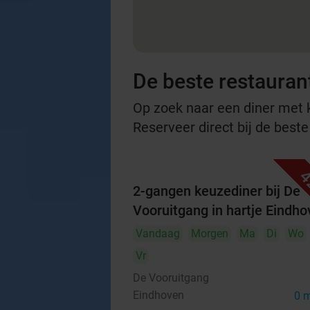
De beste restauran
Op zoek naar een diner met ko
Reserveer direct bij de best
4
2-gangen keuzediner bij De
Vooruitgang in hartje Eindh
Vandaag
Morgen
Ma
Di
Wo
Vr
De Vooruitgang
Eindhoven
0 