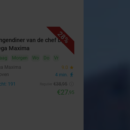
28%
ngendiner van de chef bij
ega Maxima
aag
Morgen
Wo
Do
Vr
ga Maxima
9.0
star
oven
4 min.
directions_walk
cht: 191
€38
,95
Regulier
€27
,95