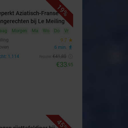
19%
perkt Aziatisch-Franse
ongerechten bij Le Meiling
aag
Morgen
Ma
Wo
Do
Vr
iling
9.7
star
oven
6 min.
directions_walk
cht: 1.114
€41
,80
Regulier
€33
,95
45%