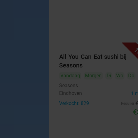
1
All-You-Can-Eat sushi bij
Seasons
Vandaag
Morgen
Di
Wo
Do
Seasons
Eindhoven
1 
Verkocht: 829
Regulier
€