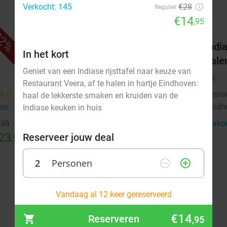
Verkocht: 145
€28
Regulier
€14
,95
2%
32%
4-gangen shared dining-diner +
India
In het kort
brood vooraf bij Winston Bistro
hale
Geniet van een Indiase rijsttafel naar keuze van
Vandaag
Morgen
Do
Vr
Vr
Restaurant Veera, af te halen in hartje Eindhoven:
Winston Bistro
Resta
9.0
star
9.5
star
haal de lekkerste smaken en kruiden van de
Eindhoven
Eindh
min.
directions_walk
4 min.
directions_walk
Indiase keuken in huis
€35
Verkocht: 42
€55
Verko
Regulier
23
€37
Reserveer jouw deal
,95
,50
2
Personen
remove_circle_outline
add_circle_outline
augustus 2026
Vandaag al 12 keer gereserveerd
Ma
Di
Wo
Do
Vr
Za
Zo
€14
Reserveren
,95