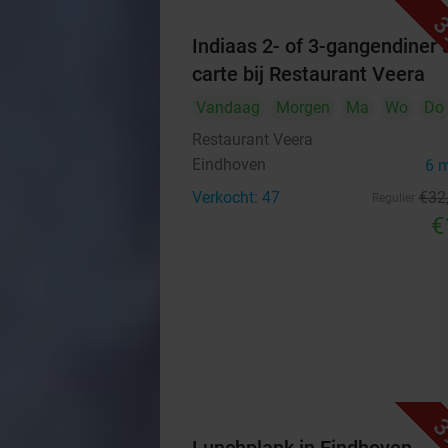
3
Indiaas 2- of 3-gangendiner à
carte bij Restaurant Veera
Vandaag
Morgen
Ma
Wo
Do
Restaurant Veera
Eindhoven
6 
Verkocht: 47
€32
Regulier
€
3