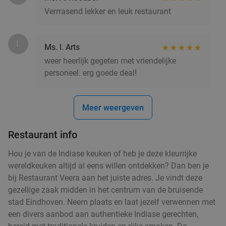
Verrrasend lekker en leuk restaurant
Schijndel
22 min.
directions_car
Verkocht: 522
€16
,20
Regulier
€8
,49
I.
Ms. I. Arts
weer heerlijk gegeten met vriendelijke
personeel. erg goede deal!
3-gangen high tea bij Broodje Apart
40%
Di
Wo
Meer weergeven
Broodje Apart
9.8
star
Schijndel
22 min.
directions_car
Restaurant info
Verkocht: 457
€21
,50
Regulier
Hou je van de Indiase keuken of heb je deze kleurrijke
€12
,95
wereldkeuken altijd al eens willen ontdekken? Dan ben je
bij Restaurant Veera aan het juiste adres. Je vindt deze
gezellige zaak midden in het centrum van de bruisende
Waardebon voor gebak t.w.v. €25 voor
52%
stad Eindhoven. Neem plaats en laat jezelf verwennen met
Godfried de Vocht De Echte Bakker
een divers aanbod aan authentieke Indiase gerechten,