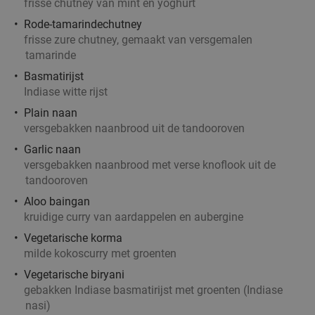
frisse chutney van mint en yoghurt
Fletcher Hotels
Rode-tamarindechutney
Helmond
15 min.
directions_car
frisse zure chutney, gemaakt van versgemalen
Verkocht: 4.878
€33
Regulier
tamarinde
€19
,90
Basmatirijst
Indiase witte rijst
Plain naan
versgebakken naanbrood uit de tandooroven
3-gangendiner bij een Bar Bistro DuCo
45%
Garlic naan
Bar Bistro DuCo
9.0
star
versgebakken naanbrood met verse knoflook uit de
Helmond
15 min.
directions_car
tandooroven
Verkocht: 2.392
€40
,60
Aloo baingan
Regulier
kruidige curry van aardappelen en aubergine
€22
,50
Vegetarische korma
milde kokoscurry met groenten
Vegetarische biryani
3-gangendiner of -lunch bij Brasserie Welkom
35%
gebakken Indiase basmatirijst met groenten (Indiase
Thuis
nasi)