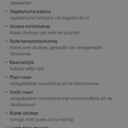
doperwten
Vegetarische pakora
3-gangen keuzediner bij Restaria het Smulhuis
29%
vegetarische tempura van paprika en ui
Hapert
Groene-mintchutney
Vandaag
Morgen
Ma
Do
Vr
frisse chutney van mint en yoghurt
Restaria het Smulhuis Hapert
9.6
star
Rode-tamarindechutney
Hapert
19 min.
directions_car
frisse zure chutney, gemaakt van versgemalen
tamarinde
Verkocht: 41
€31
,75
Regulier
Basmatirijst
€22
,50
Indiase witte rijst
Plain naan
versgebakken naanbrood uit de tandooroven
Garlic naan
Pizza (25 cm) + bijgerecht of fris voor afhaal
60%
versgebakken naanbrood met verse knoflook uit de
bij New York Pizza
tandooroven
Vandaag
Morgen
Ma
Di
Wo
Do
Vr
Butter chicken
New York Pizza Someren
9.5
star
romige, mild zoete curry met kip
Someren
19 min.
directions_car