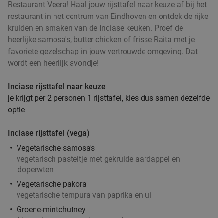
Restaurant Veera! Haal jouw rijsttafel naar keuze af bij het
Verkocht: 235
€26
,95
Regulier
restaurant in het centrum van Eindhoven en ontdek de rijke
€16
,95
kruiden en smaken van de Indiase keuken. Proef de
heerlijke samosa's, butter chicken of frisse Raita met je
favoriete gezelschap in jouw vertrouwde omgeving. Dat
wordt een heerlijk avondje!
2-gangen keuzelunch bij SAMEN eten en
37%
Indiase rijsttafel naar keuze
drinken
je krijgt per 2 personen 1 rijsttafel, kies dus samen dezelfde
Vandaag
Morgen
Ma
Di
Wo
Do
Vr
optie
SAMEN eten en drinken Helmond
9.3
star
Helmond
15 min.
directions_car
Indiase rijsttafel (vega)
Vegetarische samosa's
Verkocht: 152
€19
,90
Regulier
vegetarisch pasteitje met gekruide aardappel en
€12
,50
doperwten
Vegetarische pakora
Lunch voor 2 bij Fletcher Hotels
40%
vegetarische tempura van paprika en ui
Groene-mintchutney