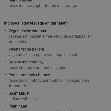
Mango lassie
€15
,95
frisse Indiase yoghurtdrank met mango
Roemeens 3-gangen keuzediner bij Restaurant
48%
Indiase rijsttafel (vega en garnalen)
Casa Romanaesca
Vegetarische samosa's
vegetarisch pasteitje met gekruide aardappel en
Vandaag
Morgen
Ma
Wo
Do
Vr
doperwten
Restaurant Casa Romaneasca
9.2
star
Vegetarische pakora
Sint-Oedenrode
15 min.
directions_car
vegetarische tempura van paprika en ui
Verkocht: 245
€42
,50
Regulier
Groene-mintchutney
€21
,95
frisse chutney van mint en yoghurt
Rode-tamarindechutney
frisse zure chutney, gemaakt van versgemalen
tamarinde
1 kilo schepsnoep naar keuze bij De Zoete
32%
Basmatirijst
Inval
Indiase witte rijst
Vandaag
Di
Wo
Do
Vr
Plain naan
De Zoete Inval
9.7
star