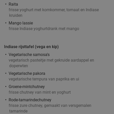
Di
Wo
Do
Vr
Raita
frisse yoghurt met komkommer, tomaat en Indiase
Brasserie Welkom Thuis
9.8
star
kruiden
Helmond
15 min.
directions_car
Mango lassie
Verkocht: 92
€22
,95
Regulier
frisse Indiase yoghurtdrank met mango
€14
,95
Indiase rijsttafel (vega en kip)
Sushibox (44, 48 of 72 stuks) voor afhaal bij
45%
Vegetarische samosa's
IZUMI in hartje Helmond
vegetarisch pasteitje met gekruide aardappel en
doperwten
Vandaag
Morgen
Ma
Di
Wo
Do
Vr
Vegetarische pakora
IZUMI Helmond
9.8
star
vegetarische tempura van paprika en ui
Helmond
15 min.
directions_car
Groene-mintchutney
Verkocht: 641
€44
Regulier
frisse chutney van mint en yoghurt
€24
Rode-tamarindechutney
frisse zure chutney, gemaakt van versgemalen
tamarinde