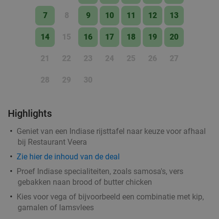
Vandaag
Ma
Di
Wo
Do
Vr
7
8
9
10
11
12
13
Godfried de Vocht De Echte Bakker
9.6
star
14
15
16
17
18
19
20
Best
11 min.
directions_car
21
22
23
24
25
26
27
Verkocht: 962
€25
Regulier
€11
,99
28
29
30
Lunch voor 2 bij Fletcher Hotels
40%
Highlights
Geniet van een Indiase rijsttafel naar keuze voor afhaal
Fletcher Hotels
bij Restaurant Veera
Leende
12 min.
directions_car
Zie
hier
de inhoud van de deal
Verkocht: 4.878
€33
Regulier
Proef Indiase specialiteiten, zoals samosa's, vers
€19
,90
gebakken naan brood of butter chicken
Kies voor vega of bijvoorbeeld een combinatie met kip,
garnalen of lamsvlees