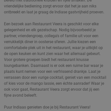
bereid met traditionele kruiden en rijke smaken. De
Vandaag
Ma
Di
Wo
Do
Vr
vriendelijke bediening zorgt ervoor dat het je aan niks
Godfried de Vocht De Echte Bakker
9.6
star
ontbreekt en laat je graag de Indiase gastvrijheid proeven.
Gemert
22 min.
directions_car
Een bezoek aan Restaurant Veera is geschikt voor elke
Verkocht: 960
€25
Regulier
gelegenheid en elk gezelschap. Nodig bijvoorbeeld je
€11
,99
partner, vriendengroep, collega's of familie uit voor een
verrukkelijk diner in oosterse sferen. Jullie kiezen een
comfortabele plek uit in het restaurant, waar je uitkijkt op
Aziatisch tapasdiner bij Oishi Aziatische
20%
de open keuken en kunt zien waar het allemaal gebeurt.
keuken
Voor grotere groepen biedt het restaurant knusse
loungebanken. Daarnaast is er ook een ruime bar waar je
Vandaag
Morgen
Ma
Wo
Do
Vr
plaats kunt nemen voor een verfrissend drankje. Laat je
Oishi Aziatische keuken Veghel
9.3
star
verrassen door een vurige cocktail, geniet van een mocktail
Veghel
23 min.
directions_car
of kies voor de mango lassie, een échte aanrader! Waar je
Verkocht: 166
€37
,50
ook voor gaat, Restaurant Veera zorgt ervoor dat jij een
Regulier
€29
fijne avond beleeft.
,95
Puur Indiaas genieten doe je bij Restaurant Veera!