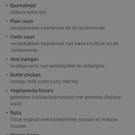
Italiaans 3-gangen keuzediner bij Trattoria Santa
31%
Basmatirijst
Maria
Indiase witte rijst
Vandaag
Morgen
Di
Wo
Do
Vr
Plain naan
versgebakken naanbrood uit de tandooroven
Trattoria Santa Maria
9.2
star
Oirschot
15 min.
directions_car
Garlic naan
versgebakken naanbrood met verse knoflook uit de
Verkocht: 205
€36
Regulier
tandooroven
€24
,95
Aloo baingan
kruidige curry van aardappelen en aubergine
Butter chicken
romige, mild zoete curry met kip
Wandelarrangement incl. koffie/thee + gebak
35%
Vegetarische biryani
+ lunch bij SNTZL. De Zwaan
gebakken Indiase basmatirijst met groenten (Indiase
Vandaag
Morgen
Di
Wo
Do
Vr
nasi)
SNTZL. De Zwaan
9.8
star
Raita
frisse yoghurt met komkommer, tomaat en Indiase
Oirschot
15 min.
directions_car
kruiden
Verkocht: 535
€24
,50
Regulier