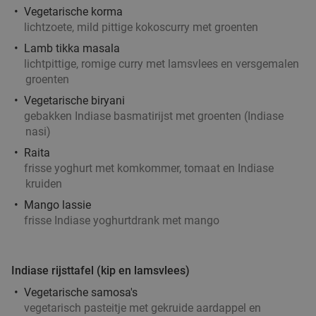
Vegetarische korma
3-gangen keuzediner
34%
lichtzoete, mild pittige kokoscurry met groenten
Do
Vr
Lamb tikka masala
Brasserie Bravoure
9.8
star
lichtpittige, romige curry met lamsvlees en versgemalen
Aarle-Rixtel
18 min.
directions_car
groenten
Verkocht: 339
€49
,40
Vegetarische biryani
Regulier
gebakken Indiase basmatirijst met groenten (Indiase
€32
,50
nasi)
Raita
frisse yoghurt met komkommer, tomaat en Indiase
Waardebon voor gebak t.w.v. €25 voor
52%
kruiden
Godfried de Vocht De Echte Bakker
Mango lassie
Vandaag
Ma
Di
Wo
Do
Vr
frisse Indiase yoghurtdrank met mango
Godfried de Vocht De Echte Bakker
9.6
star
Maarheeze
19 min.
directions_car
Indiase rijsttafel (kip en lamsvlees)
Verkocht: 962
€25
Regulier
Vegetarische samosa's
€11
,99
vegetarisch pasteitje met gekruide aardappel en