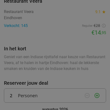
€11
Restaurant Veera
,99
food
food
Restaurant Veera
9.1
star
Eindhoven
Wandelarrangement + appelflap + koffie/thee
34%
Verkocht: 145
€28
Regulier
+ borrelplank bij Eetcafé Manege Meulendijks
€14
,95
Vandaag
Morgen
food
food
Eetcafé Manege Meulendijks
9.2
star
food
In het kort
Heeze
9 min.
directions_car
food
Geniet van een Indiase rijsttafel naar keuze van Restaurant
food
Verkocht: 85
€21
,20
Regulier
Veera, af te halen in hartje Eindhoven: haal de lekkerste
€13
,95
food
smaken en kruiden van de Indiase keuken in huis
Reserveer jouw deal
Waardebon voor gebak t.w.v. €25 voor
52%
Godfried de Vocht De Echte Bakker
2
Personen
remove_circle_outline
add_circle_outline
Vandaag
Ma
Di
Wo
Do
Vr
Godfried de Vocht De Echte Bakker
9.6
star
augustus 2026