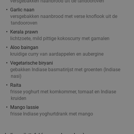
versgebakken naanbrood uit de tandooroven
Helmond
16 min.
directions_car
Garlic naan
Verkocht: 83
€18
,50
versgebakken naanbrood met verse knoflook uit de
Regulier
tandooroven
€12
,50
Kerala prawn
lichtzoete, mild pittige kokoscurry met garnalen
Aloo baingan
Japanse All-You-Can-Eat & Drink (2,5 uur) bij
13%
kruidige curry van aardappelen en aubergine
Restaurant Sakura Miki
Vegetarische biryani
Ma
Wo
Do
Vr
gebakken Indiase basmatirijst met groenten (Indiase
nasi)
Restaurant Sakura Miki
9.7
star
Beek en Donk
17 min.
directions_car
Raita
frisse yoghurt met komkommer, tomaat en Indiase
Verkocht: 1.028
€37
,95
Regulier
kruiden
€32
,95
Mango lassie
frisse Indiase yoghurtdrank met mango
Wandelarrangement incl. 12-uurtje + gebak bij
34%