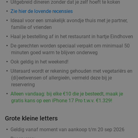
Uitgebreid dineren zonder dat je zelf hoeft te koken
Waardebon voor gebak t.w.v. €25 voor
52%
Godfried de Vocht De Echte Bakker
Zie hier de lovende recensies
Ideaal voor een smakelijk avondje thuis met je partner,
Vandaag
Ma
Di
Wo
Do
Vr
familie of vrienden
Godfried de Vocht De Echte Bakker
9.6
star
Haal je bestelling af in het restaurant in hartje Eindhoven
Leende
12 min.
directions_car
De gerechten worden speciaal verpakt om minimaal 50
Verkocht: 962
€25
Regulier
minuten goed warm te blijven onderweg
€11
,99
Ook geldig in het weekend!
Uiteraard wordt er rekening gehouden met vegetariërs en
(di)eetwensen of allergieën, vermeld deze bij je
Wandelarrangement incl. warme drank +
29%
reservering
gebak + lunchplank bij Parkpaviljoen
Alleen vandaag: bij elke €10 die je besteedt, maak je
@BestZoo
gratis kans op een iPhone 17 Pro t.w.v. €1.329!
Morgen
Ma
Di
Wo
Do
Vr
Grote kleine letters
Parkpaviljoen @BestZoo
9.8
star
Best
13 min.
directions_car
Geldig vanaf moment van aankoop t/m 20 sep 2026
Verkocht: 42
€23
,95