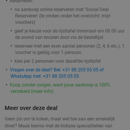
Reserveren:
Regulier
€16
,95
na aankoop online reserveren met 'Social Deal
Reserveren' (te vinden onder het overzicht:
mijn
vouchers
)
geef je keuze voor de rijsttafel
minimaal om 00.00 uur
Wandelarrangement bij Bavaria Brouwerijcafé
32%
de avond van tevoren
door
via de bestellijst
Vandaag
Morgen
Ma
Di
Wo
Do
Vr
reserveer met een even aantal personen (2, 4, 6 etc.), 1
Bavaria Brouwerijcafé
9.8
star
voucher is geldig voor 1 persoon
Lieshout
13 min.
directions_car
kies per 2 personen voor dezelfde rijsttafel
Verkocht: 19
€28
,45
Regulier
Vragen over de deal? Bel: +31 88 205 05 05 of
€19
,25
WhatsApp met: +31 88 205 05 05
Koop zonder zorgen, want jouw aankoop is 100%
verzekerd (meer info)
Wandelarrangement incl. lunchplank bij De
37%
Vriendschap Boskant
Meer over deze deal
Vandaag
Morgen
Wo
Do
Vr
Geen zin om te koken, maar wel toe aan een smakelijk
De Vriendschap Boskant
9.8
star
diner? Maak kennis met de Indiase specialiteiten van
Sint-Oedenrode
14 min.
directions_car