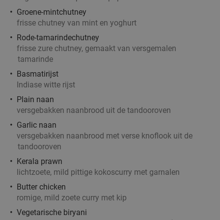
Vandaag
Morgen
Di
Wo
Do
Vr
Groene-mintchutney
Eetcafé 't Pleintje Hapert
9.9
star
frisse chutney van mint en yoghurt
Hapert
20 min.
directions_car
Rode-tamarindechutney
frisse zure chutney, gemaakt van versgemalen
Verkocht: 250
€16
,65
Regulier
tamarinde
€12
,50
Basmatirijst
Indiase witte rijst
Plain naan
All-You-Can-Eat & Drink lunchbuffet bij De
43%
versgebakken naanbrood uit de tandooroven
Bosparel (2 uur)
Garlic naan
Vandaag
Morgen
Vr
versgebakken naanbrood met verse knoflook uit de
tandooroven
De Bosparel
8.8
star
Bakel
20 min.
directions_car
Kerala prawn
lichtzoete, mild pittige kokoscurry met garnalen
Verkocht: 157
€30
,65
Regulier
Butter chicken
€17
,50
romige, mild zoete curry met kip
Vegetarische biryani