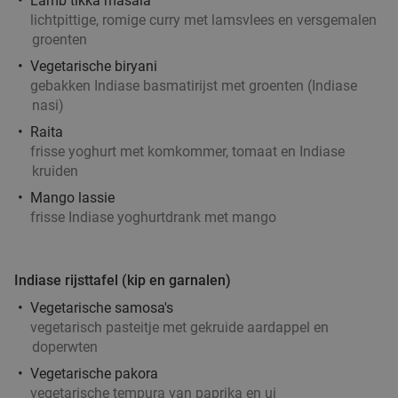
Lamb tikka masala
lichtpittige, romige curry met lamsvlees en versgemalen
Verkocht: 139
€17
,55
Regulier
groenten
€6
,99
Vegetarische biryani
gebakken Indiase basmatirijst met groenten (Indiase
nasi)
2-gangen keuzelunch bij Restaurant Black Stone
36%
Raita
frisse yoghurt met komkommer, tomaat en Indiase
Morgen
Vr
kruiden
Restaurant Black Stone
9.7
star
Mango lassie
Someren
19 min.
directions_car
frisse Indiase yoghurtdrank met mango
Verkocht: 45
€21
,15
Regulier
€13
,50
Indiase rijsttafel (kip en garnalen)
Vegetarische samosa's
vegetarisch pasteitje met gekruide aardappel en
doperwten
2-gangen keuzelunch of 3-gangen keuzediner
25%
Vegetarische pakora
bij Eetcafé 't Pleintje
vegetarische tempura van paprika en ui