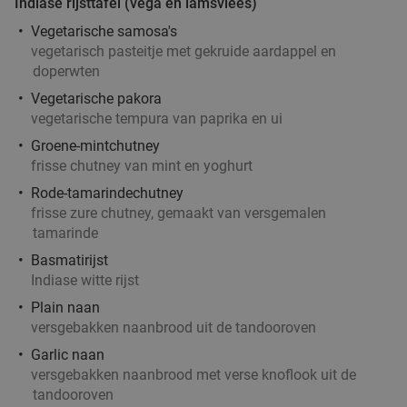
Het Wapen van Liempde
Indiase rijsttafel (vega en lamsvlees)
Vegetarische samosa's
Ma
Di
Wo
Do
vegetarisch pasteitje met gekruide aardappel en
Het Wapen van Liempde
10.0
star
doperwten
Liempde
18 min.
directions_car
Vegetarische pakora
Verkocht: 156
€24
,10
Regulier
vegetarische tempura van paprika en ui
€15
,95
Groene-mintchutney
frisse chutney van mint en yoghurt
Rode-tamarindechutney
3-gangen pannenkoekendiner bij 't Struifhuis
frisse zure chutney, gemaakt van versgemalen
43%
tamarinde
Ma
Di
Wo
Do
Vr
Basmatirijst
't Struifhuis Pannenkoekenhuis Liempde
9.4
star
Indiase witte rijst
Liempde
18 min.
directions_car
Plain naan
Verkocht: 800
€27
,95
versgebakken naanbrood uit de tandooroven
Regulier
€15
,95
Garlic naan
versgebakken naanbrood met verse knoflook uit de
tandooroven