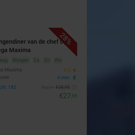
28%
ngendiner van de chef bij
ega Maxima
aag
Morgen
Za
Zo
Wo
ga Maxima
9.0
star
oven
4 min.
directions_walk
cht: 182
€38
,95
Regulier
€27
,95