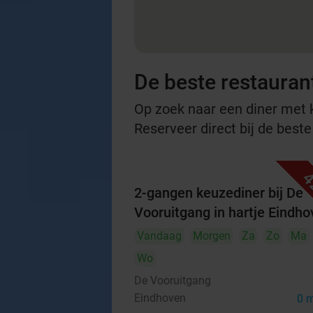
De beste restauran
Op zoek naar een diner met ko
Reserveer direct bij de best
4
2-gangen keuzediner bij De
Vooruitgang in hartje Eindh
Vandaag
Morgen
Za
Zo
Ma
Wo
De Vooruitgang
Eindhoven
0 