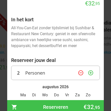
€32
,95
7%
32%
In het kort
4-gangen shared dining-diner +
India
All-You-Can-Eat zonder tijdslimiet bij Sushibar &
brood vooraf bij Winston Bistro
hale
Restaurant New Century: geniet in een sfeervolle
Vandaag
Morgen
Za
Zo
Resta
ambiance van heerlijke verse sushi, sashimi,
Eindh
teppanyaki, het dessertbuffet en meer
Winston Bistro
9.0
star
9.5
star
Eindhoven
min.
directions_walk
4 min.
directions_walk
Verko
Reserveer jouw deal
€35
Verkocht: 37
€55
Regulier
21
€37
,95
,50
2
Personen
remove_circle_outline
add_circle_outline
augustus 2026
Ma
Di
Wo
Do
Vr
Za
Zo
€32
Reserveren
,95
1
2