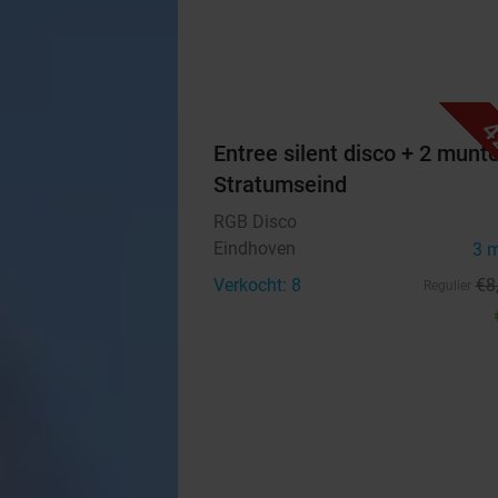
4
Entree silent disco + 2 munt
Stratumseind
RGB Disco
Eindhoven
3 
Verkocht: 8
€8
Regulier