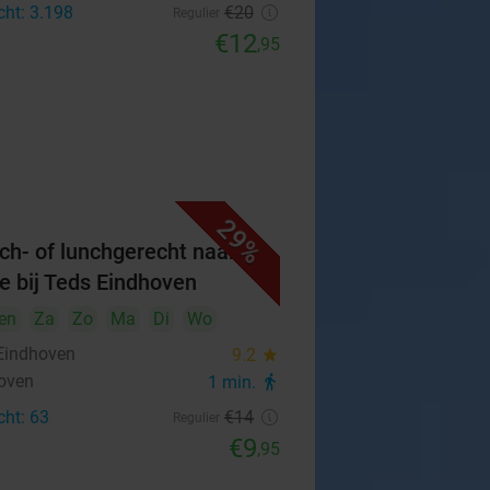
cht: 3.198
€20
Regulier
€12
,95
29%
ch- of lunchgerecht naar
e bij Teds Eindhoven
en
Za
Zo
Ma
Di
Wo
Eindhoven
9.2
star
oven
1 min.
directions_walk
cht: 63
€14
Regulier
€9
,95