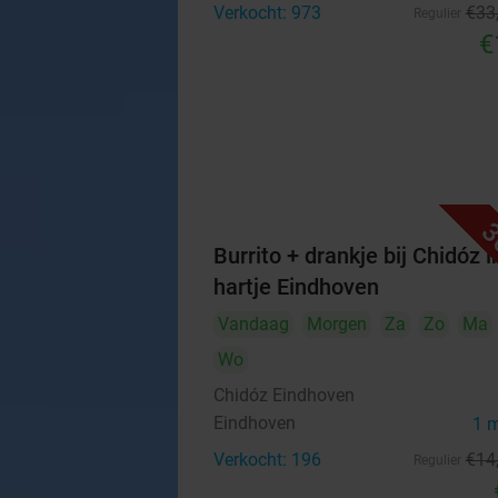
Verkocht: 973
€33
Regulier
€
3
Burrito + drankje bij Chidóz i
hartje Eindhoven
Vandaag
Morgen
Za
Zo
Ma
Wo
Chidóz Eindhoven
Eindhoven
1 
Verkocht: 196
€14
Regulier