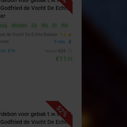
debon voor gebak t.w.v. €25
 Godfried de Vocht De Echte
er
aag
Morgen
Za
Ma
Di
Wo
ied de Vocht De Echte Bakker
9.6
star
oven
9 min.
directions_walk
cht: 876
€25
Regulier
€11
,99
52%
debon voor gebak t.w.v. €25
 Godfried de Vocht De Echte