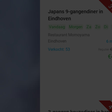
3
Japans 9-gangendiner in
Eindhoven
Vandaag
Morgen
Za
Zo
Di
Restaurant Momoyama
Eindhoven
6 
Verkocht: 53
Regulier
€
4