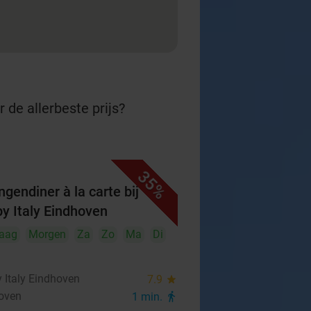
 de allerbeste prijs?
35%
ngendiner à la carte bij
y Italy Eindhoven
aag
Morgen
Za
Zo
Ma
Di
 Italy Eindhoven
7.9
star
oven
1 min.
directions_walk