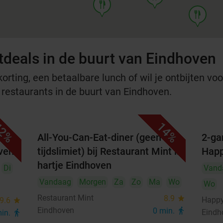
food
food
tdeals in de buurt van Eindhoven
rting, een betaalbare lunch of wil je ontbijten voor
e restaurants in de buurt van Eindhoven.
2%
14%
All-You-Can-Eat-diner (geen
2-ga
oven
tijdslimiet) bij Restaurant Mint in
Happ
hartje Eindhoven
Di
Vand
Vandaag
Morgen
Za
Zo
Ma
Wo
Wo
Restaurant Mint
8.9
star
Happy
9.6
star
Eindhoven
0 min.
directions_walk
Eindh
min.
directions_walk