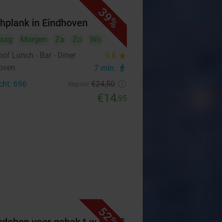
39%
hplank in Eindhoven
aag
Morgen
Za
Zo
Wo
of Lunch - Bar - Diner
9.8
star
oven
7 min.
directions_walk
cht: 696
€24
,50
Regulier
€14
,95
52%