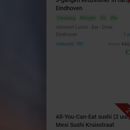
3-gangen keuzediner in hartj
Eindhoven
Vandaag
Morgen
Zo
Wo
Velosoof Lunch - Bar - Diner
Eindhoven
7 
Verkocht: 781
€42
Regulier
€
2
All-You-Can-Eat sushi (2 uur)
Mesi Sushi Kruisstraat