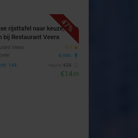
47%
se rijsttafel naar keuze, af te
n bij Restaurant Veera
urant Veera
9.1
star
oven
6 min.
directions_walk
cht: 144
€28
Regulier
€14
,95