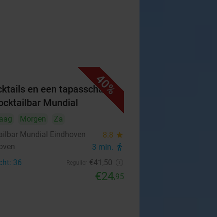
40%
cktails en een tapasschaal
Cocktailbar Mundial
aag
Morgen
Za
ailbar Mundial Eindhoven
8.8
star
oven
3 min.
directions_walk
cht: 36
€41
,50
Regulier
€24
,95