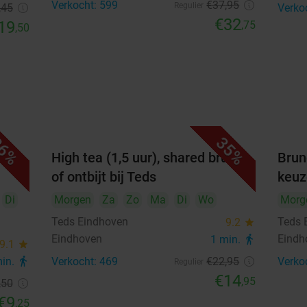
Verkocht: 599
€37
,95
Regulier
,45
Verko
€32
19
,75
,50
6%
35%
n
High tea (1,5 uur), shared brunch
Brun
of ontbijt bij Teds
keuz
Di
Morgen
Za
Zo
Ma
Di
Wo
Morg
Teds Eindhoven
Teds 
9.2
star
Eindhoven
Eindh
1 min.
directions_walk
9.1
star
min.
directions_walk
Verkocht: 469
€22
,95
Verko
Regulier
€14
,95
,50
€9
,25