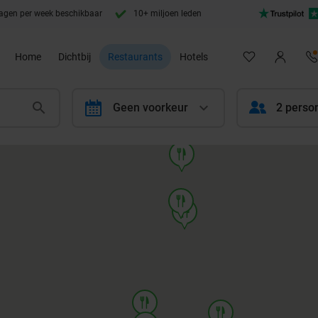
agen per week beschikbaar
10+ miljoen leden
Home
Dichtbij
Restaurants
Hotels
calendar
Geen voorkeur
2 perso
food
food
food
food
food