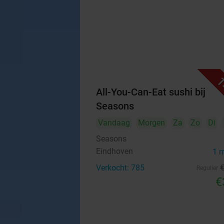
1
All-You-Can-Eat sushi bij
Seasons
Vandaag
Morgen
Za
Zo
Di
Seasons
Eindhoven
1 
Verkocht: 785
Regulier
€