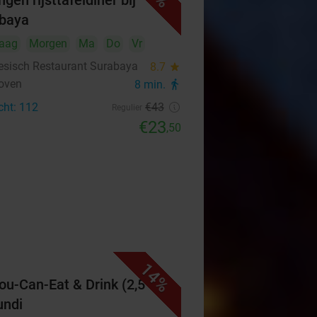
gen rijsttafeldiner bij
baya
aag
Morgen
Ma
Do
Vr
esisch Restaurant Surabaya
8.7
star
oven
8 min.
directions_walk
cht: 112
€43
Regulier
€23
,50
14%
You-Can-Eat & Drink (2,5 uur)
undi