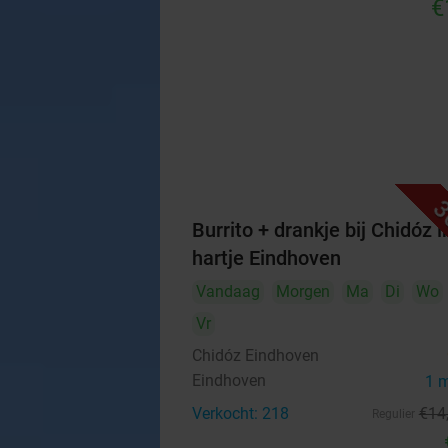
€
3
Burrito + drankje bij Chidóz i
hartje Eindhoven
Vandaag
Morgen
Ma
Di
Wo
Vr
Chidóz Eindhoven
Eindhoven
1 
Verkocht: 218
€14
Regulier