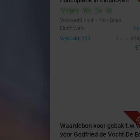
Lunchplank in Eindhoven
Morgen
Wo
Do
Vr
Velosoof Lunch - Bar - Diner
Eindhoven
7 
Verkocht: 713
€24
Regulier
€
5
Waardebon voor gebak t.w.v
voor Godfried de Vocht De E