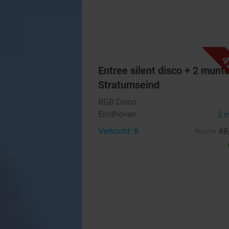
4
Entree silent disco + 2 munt
Stratumseind
RGB Disco
Eindhoven
3 
Verkocht: 8
€8
Regulier