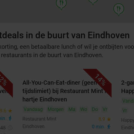
food
food
tdeals in de buurt van Eindhoven
rting, een betaalbare lunch of wil je ontbijten voor
e restaurants in de buurt van Eindhoven.
2%
14%
All-You-Can-Eat-diner (geen
2-ga
oven
tijdslimiet) bij Restaurant Mint in
Happ
hartje Eindhoven
Vand
Vandaag
Morgen
Ma
Wo
Do
Vr
Vr
9.6
star
min.
directions_walk
Restaurant Mint
8.9
star
Happy
Eindhoven
0 min.
directions_walk
Eindh
,45