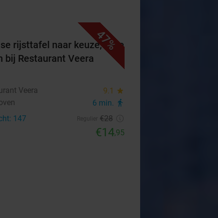
47%
se rijsttafel naar keuze, af te
n bij Restaurant Veera
urant Veera
9.1
star
oven
6 min.
directions_walk
cht: 147
€28
Regulier
€14
,95