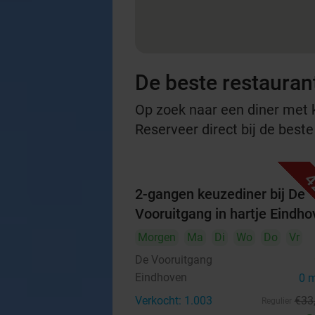
De beste restauran
Op zoek naar een diner met ko
Reserveer direct bij de best
4
2-gangen keuzediner bij De
Vooruitgang in hartje Eindh
Morgen
Ma
Di
Wo
Do
Vr
De Vooruitgang
Eindhoven
0 
Verkocht: 1.003
€33
Regulier