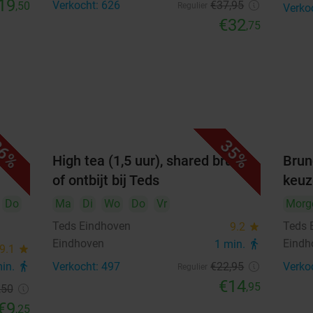
19
Verkocht: 626
€37
,95
,50
Regulier
Verko
€32
,75
6%
35%
n
High tea (1,5 uur), shared brunch
Brun
of ontbijt bij Teds
keuz
Do
Ma
Di
Wo
Do
Vr
Morg
Teds Eindhoven
Teds 
9.2
star
Eindhoven
Eindh
1 min.
directions_walk
9.1
star
min.
directions_walk
Verkocht: 497
€22
,95
Verko
Regulier
€14
,95
,50
€9
,25