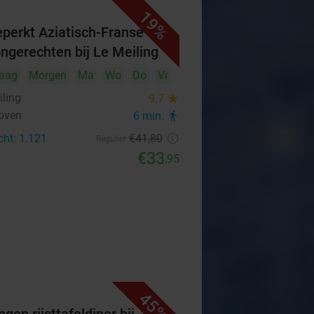
19%
perkt Aziatisch-Franse
ongerechten bij Le Meiling
aag
Morgen
Ma
Wo
Do
Vr
iling
9.7
star
oven
6 min.
directions_walk
cht: 1.121
€41
,80
Regulier
€33
,95
45%