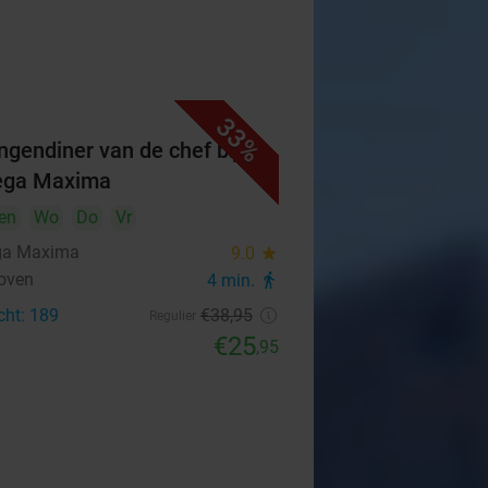
33%
ngendiner van de chef bij
ega Maxima
en
Wo
Do
Vr
ga Maxima
9.0
star
oven
4 min.
directions_walk
cht: 189
€38
,95
Regulier
€25
,95