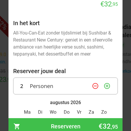
€32
,95
2%
32%
In het kort
4-gangen shared dining-diner +
India
All-You-Can-Eat zonder tijdslimiet bij Sushibar &
brood vooraf bij Winston Bistro
hale
Restaurant New Century: geniet in een sfeervolle
Vandaag
Morgen
Do
Vr
Vr
ambiance van heerlijke verse sushi, sashimi,
teppanyaki, het dessertbuffet en meer
Winston Bistro
Resta
9.0
star
9.5
star
Eindhoven
Eindh
min.
directions_walk
4 min.
directions_walk
Reserveer jouw deal
€35
Verkocht: 42
€55
Verko
Regulier
23
€37
,95
,50
2
Personen
remove_circle_outline
add_circle_outline
augustus 2026
Ma
Di
Wo
Do
Vr
Za
Zo
€32
Reserveren
,95
1
2