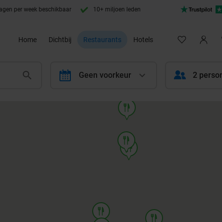
agen per week beschikbaar
10+ miljoen leden
Home
Dichtbij
Restaurants
Hotels
calendar
Geen voorkeur
2 perso
food
food
food
food
food