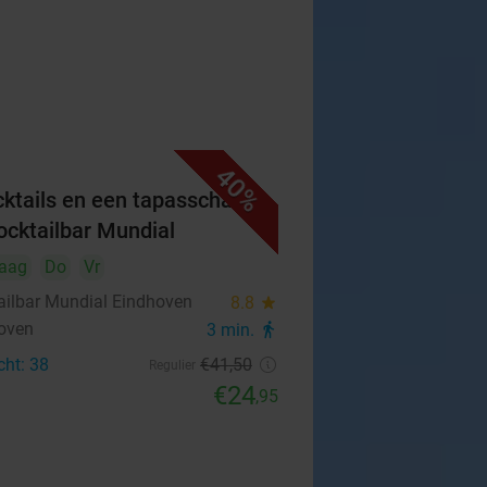
40%
cktails en een tapasschaal
Cocktailbar Mundial
aag
Do
Vr
ailbar Mundial Eindhoven
8.8
star
oven
3 min.
directions_walk
cht: 38
€41
,50
Regulier
€24
,95