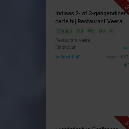
3
Indiaas 2- of 3-gangendiner à
carte bij Restaurant Veera
Morgen
Ma
Wo
Do
Vr
Restaurant Veera
Eindhoven
6 
Verkocht: 49
€32
Regulier
€
3