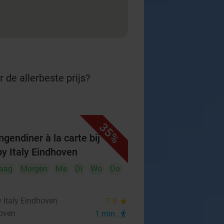
 de allerbeste prijs?
35%
ngendiner à la carte bij
y Italy Eindhoven
aag
Morgen
Ma
Di
Wo
Do
 Italy Eindhoven
7.9
star
oven
1 min.
directions_walk