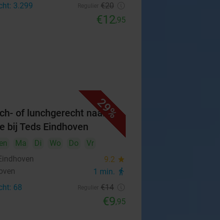
cht: 3.299
€20
Regulier
€12
,95
29%
ch- of lunchgerecht naar
e bij Teds Eindhoven
en
Ma
Di
Wo
Do
Vr
Eindhoven
9.2
star
oven
1 min.
directions_walk
cht: 68
€14
Regulier
€9
,95