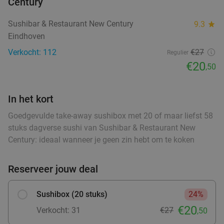
€11
Century
,99
food
food
Sushibar & Restaurant New Century
9.3
star
Eindhoven
Wandelarrangement + appelflap + koffie/thee
34%
Verkocht: 112
€27
Regulier
+ borrelplank bij Eetcafé Manege Meulendijks
€20
,50
Vandaag
Morgen
food
food
Eetcafé Manege Meulendijks
9.2
star
food
In het kort
Heeze
9 min.
directions_car
food
Goedgevulde take-away sushibox met 20 of maar liefst 58
food
Verkocht: 85
€21
,20
Regulier
stuks dagverse sushi van Sushibar & Restaurant New
€13
,95
food
Century: ideaal wanneer je geen zin hebt om te koken
Reserveer jouw deal
Waardebon voor gebak t.w.v. €25 voor
52%
Godfried de Vocht De Echte Bakker
Sushibox (20 stuks)
24%
Vandaag
Ma
Di
Wo
Do
Vr
€20
Verkocht: 31
€27
,50
Godfried de Vocht De Echte Bakker
9.6
star