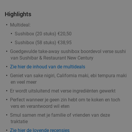
Waardebon voor gebak t.w.v. €25 voor
52%
Godfried de Vocht De Echte Bakker
Highlights
Vandaag
Ma
Di
Wo
Do
Vr
Multideal:
Godfried de Vocht De Echte Bakker
9.6
star
Sushibox (20 stuks) €20,50
Leende
12 min.
directions_car
Sushibox (58 stuks) €38,95
Verkocht: 942
€25
Regulier
Goedgevulde take-away sushibox boordevol verse sushi
€11
,99
van Sushibar & Restaurant New Century
Zie hier de inhoud van de multideals
Geniet van sake nigiri, California maki, ebi tempura maki
Wandelarrangement incl. warme drank +
29%
en veel meer
gebak + lunchplank bij Parkpaviljoen
Er wordt uitsluitend met verse ingrediënten gewerkt
@BestZoo
Perfect wanneer je geen zin hebt om te koken en toch
Vandaag
Morgen
Ma
Di
Wo
Do
Vr
vers en verantwoord wil eten
Parkpaviljoen @BestZoo
Smul samen met je familie of vrienden van deze
9.8
star
traktatie
Best
13 min.
directions_car
Zie hier de lovende recensies
Verkocht: 42
€23
,95