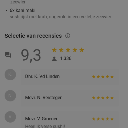
zeewier
Vandaag
Di
Wo
Do
Vr
6x kani maki
Brasserie Welkom Thuis
9.8
star
sushirijst met krab, opgerold in een velletje zeewier
Helmond
15 min.
directions_car
Verkocht: 92
€22
,95
Regulier
€14
Selectie van recensies
info_outlined
,95
9,3
1.336
Sushibox (44, 48 of 72 stuks) voor afhaal bij
45%
IZUMI in hartje Helmond
K.
Vandaag
Morgen
Ma
Di
Wo
Do
Vr
Dhr. K. Vd Linden
IZUMI Helmond
9.8
star
Helmond
15 min.
directions_car
N.
Mevr. N. Verstegen
Verkocht: 635
€44
Regulier
€24
V.
Mevr. V. Groenen
Heerlijk verse sushi!