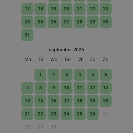
17
18
19
20
21
22
23
Vandaag
Ma
Di
Wo
Do
Vr
Godfried de Vocht De Echte Bakker
9.6
star
24
25
26
27
28
29
30
Best
11 min.
directions_car
31
Verkocht: 942
€25
Regulier
€11
,99
september 2026
Ma
Di
Wo
Do
Vr
Za
Zo
Lunch voor 2 bij Fletcher Hotels
40%
1
2
3
4
5
6
Fletcher Hotels
7
8
9
10
11
12
13
Leende
12 min.
directions_car
Verkocht: 4.868
€33
Regulier
14
15
16
17
18
19
20
€19
,90
21
22
23
24
25
26
27
28
29
30