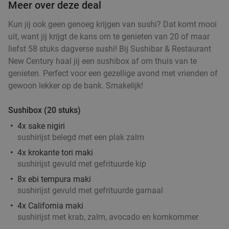
Meer over deze deal
Verkocht: 233
€26
,95
Regulier
Kun jij ook geen genoeg krijgen van sushi? Dat komt mooi
€16
,95
uit, want jij krijgt de kans om te genieten van 20 of maar
liefst 58 stuks dagverse sushi! Bij Sushibar & Restaurant
New Century haal jij een sushibox af om thuis van te
genieten. Perfect voor een gezellige avond met vrienden of
2-gangen keuzelunch bij SAMEN eten en
37%
gewoon lekker op de bank. Smakelijk!
drinken
Vandaag
Morgen
Ma
Di
Wo
Do
Vr
Sushibox (20 stuks)
4x sake nigiri
SAMEN eten en drinken Helmond
9.3
star
sushirijst belegd met een plak zalm
Helmond
15 min.
directions_car
4x krokante tori maki
Verkocht: 152
€19
,90
Regulier
sushirijst gevuld met gefrituurde kip
€12
,50
8x ebi tempura maki
sushirijst gevuld met gefrituurde garnaal
Lunch voor 2 bij Fletcher Hotels
40%
4x California maki
sushirijst met krab, zalm, avocado en komkommer