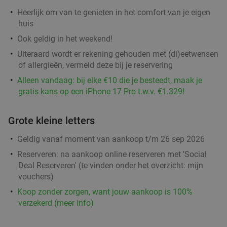
Regulier
€16
Heerlijk om van te genieten in het comfort van je eigen
,95
huis
Ook geldig in het weekend!
Uiteraard wordt er rekening gehouden met (di)eetwensen
Wandelarrangement bij Bavaria Brouwerijcafé
32%
of allergieën, vermeld deze bij je reservering
Vandaag
Morgen
Ma
Di
Wo
Do
Vr
Alleen vandaag: bij elke €10 die je besteedt, maak je
Bavaria Brouwerijcafé
9.8
star
gratis kans op een iPhone 17 Pro t.w.v. €1.329!
Lieshout
13 min.
directions_car
Verkocht: 19
€28
,45
Regulier
Grote kleine letters
€19
,25
Geldig vanaf moment van aankoop t/m 26 sep 2026
Reserveren:
na aankoop online reserveren met 'Social
Wandelarrangement incl. lunchplank bij De
37%
Deal Reserveren' (te vinden onder het overzicht:
mijn
Vriendschap Boskant
vouchers
)
Koop zonder zorgen, want jouw aankoop is 100%
Vandaag
Morgen
Wo
Do
Vr
verzekerd (meer info)
De Vriendschap Boskant
9.8
star
Sint-Oedenrode
14 min.
directions_car