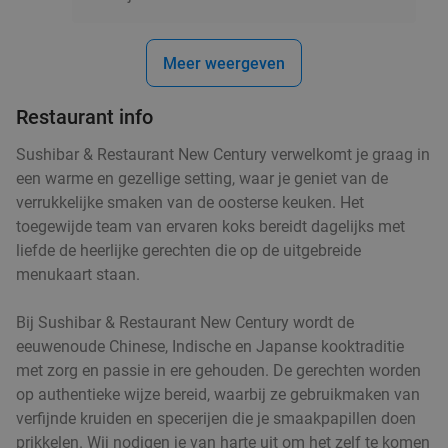
Italiaans 3-gangen keuzediner bij Trattoria Santa
31%
Maria
Vandaag
Morgen
Di
Wo
Do
Vr
Meer weergeven
Trattoria Santa Maria
9.2
star
Restaurant info
Oirschot
15 min.
directions_car
Verkocht: 205
€36
Sushibar & Restaurant New Century verwelkomt je graag in
Regulier
€24
een warme en gezellige setting, waar je geniet van de
,95
verrukkelijke smaken van de oosterse keuken. Het
toegewijde team van ervaren koks bereidt dagelijks met
liefde de heerlijke gerechten die op de uitgebreide
menukaart staan.
Wandelarrangement incl. koffie/thee + gebak
35%
+ lunch bij SNTZL. De Zwaan
Bij Sushibar & Restaurant New Century wordt de
Vandaag
Morgen
Di
Wo
Do
Vr
eeuwenoude Chinese, Indische en Japanse kooktraditie
met zorg en passie in ere gehouden. De gerechten worden
SNTZL. De Zwaan
9.8
star
op authentieke wijze bereid, waarbij ze gebruikmaken van
Oirschot
15 min.
directions_car
verfijnde kruiden en specerijen die je smaakpapillen doen
Verkocht: 529
€24
,50
Regulier
prikkelen. Wij nodigen je van harte uit om het zelf te komen