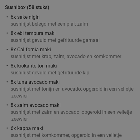
Fletcher Hotels
Sushibox (58 stuks)
Helmond
15 min.
directions_car
6x sake nigiri
Verkocht: 4.868
€33
Regulier
sushirijst belegd met een plak zalm
€19
,90
8x ebi tempura maki
sushirijst gevuld met gefrituurde garnaal
8x California maki
sushirijst met krab, zalm, avocado en komkommer
3-gangendiner bij een Bar Bistro DuCo
45%
8x krokante tori maki
Bar Bistro DuCo
9.0
star
sushirijst gevuld met gefrituurde kip
Helmond
15 min.
directions_car
8x tuna avocado maki
sushirijst met tonijn en avocado, opgerold in een velletje
Verkocht: 2.386
€40
,60
Regulier
zeewier
€22
,50
8x zalm avocado maki
sushirijst met zalm en avocado, opgerold in een velletje
zeewier
3-gangendiner of -lunch bij Brasserie Welkom
35%
6x kappa maki
Thuis
sushirijst met komkommer, opgerold in een velletje