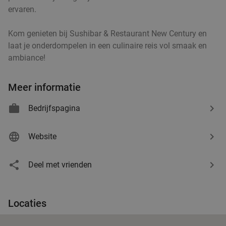
€15
,95
ervaren.
Kom genieten bij Sushibar & Restaurant New Century en
Roemeens 3-gangen keuzediner bij Restaurant
laat je onderdompelen in een culinaire reis vol smaak en
48%
ambiance!
Casa Romanaesca
Vandaag
Morgen
Ma
Wo
Do
Vr
Meer informatie
Restaurant Casa Romaneasca
9.2
star
Sint-Oedenrode
15 min.
directions_car
Bedrijfspagina
Verkocht: 245
€42
,50
Regulier
€21
Website
,95
Deel met vrienden
1 kilo schepsnoep naar keuze bij De Zoete
32%
Inval
Locaties
Vandaag
Di
Wo
Do
Vr
De Zoete Inval
9.7
star